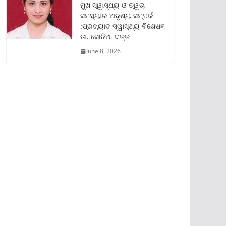
ମୁଖ ସ୍ୱାସ୍ଥ୍ୟ ଓ ତ୍ୱଚା
ସମସ୍ୟାର ଅଦୃଶ୍ୟ ସମ୍ପର୍କ
:ପ୍ରଖ୍ୟାତ ସ୍ୱାସ୍ଥ୍ୟ ବିଶେଷଜ୍ଞ
ଡା. ସୋନିଆ ଦତ୍ତ
June 8, 2026