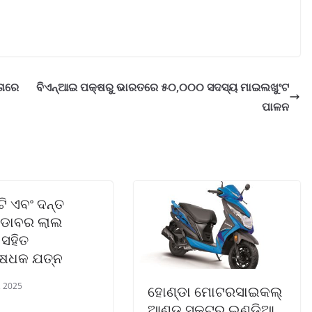
ତାରେ
ବିଏନ୍‌ଆଇ ପକ୍ଷରୁ ଭାରତରେ ୫୦,୦୦୦ ସଦସ୍ୟ ମାଇଲଖୁଂଟ
ପାଳନ
ଟି ଏବଂ ଦନ୍ତ
 ଡାବର ଲାଲ
 ସହିତ
ଷେଧକ ଯତ୍ନ
, 2025
ହୋଣ୍ଡା ମୋଟରସାଇକଲ୍
ଆଣ୍ଡ୍ ସ୍କୁଟର ଇଣ୍ଡିଆ