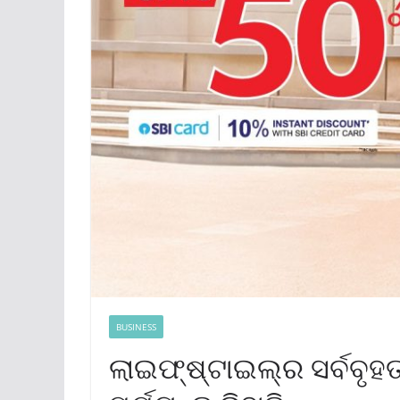
BUSINESS
ଲାଇଫ୍‌ଷ୍ଟାଇଲ୍‌ର ସର୍ବବୃହ