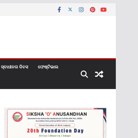
ସ୍ବାଧୀନତା ଦିବସ
ଫେଷ୍ଟିଭାଲ