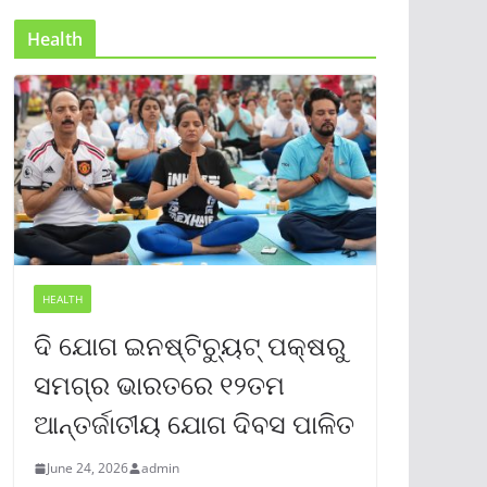
Health
HEALTH
ଦି ଯୋଗ ଇନଷ୍ଟିଚ୍ୟୁଟ୍ ପକ୍ଷରୁ
ସମଗ୍ର ଭାରତରେ ୧୨ତମ
ଆନ୍ତର୍ଜାତୀୟ ଯୋଗ ଦିବସ ପାଳିତ
June 24, 2026
admin