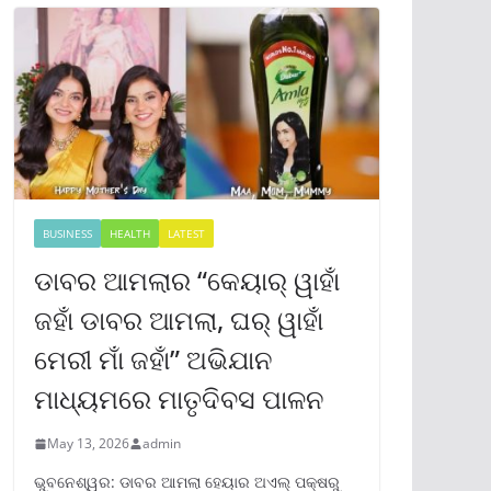
BUSINESS
HEALTH
LATEST
ଡାବର ଆମଲାର “କେୟାର୍ ୱାହାଁ
ଜହାଁ ଡାବର ଆମଲା, ଘର୍ ୱାହାଁ
ମେରୀ ମାଁ ଜହାଁ” ଅଭିଯାନ
ମାଧ୍ୟମରେ ମାତୃଦିବସ ପାଳନ
May 13, 2026
admin
ଭୁବନେଶ୍ୱର: ଡାବର ଆମଲା ହେୟାର ଅଏଲ୍ ପକ୍ଷରୁ