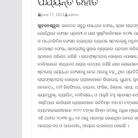
ପର୍ଯ୍ୟନ୍ତ ରିହାତି
June 17, 2023
admin
ଭୁବନେଶ୍ୱର:
ଭାରତର ସବୁଠୁ ପସନ୍ଦର ଫେସନ୍ ସ୍ଥଳ ଲାଇଫ୍‌ଷ୍
ଯେଉଁଥିରେ ଫେସନ ପ୍ରେମୀ ଓ ଧାରା ସୃଷ୍ଟିକର୍ତାମାନେ ୫୦% ପର
ଓ ଆନ୍ତର୍ଜାତିକ ଫେସନ ବ୍ରାଣ୍ଡ୍‌ର ବ୍ୟାପକ ଷ୍ଟାଇଲ୍‌କୁ 
ଉତ୍କଷ୍ଟ ଫେସନ୍ ସାମଗ୍ରୀକୁ ସୁଲଭ ମୂଲ୍ୟରେ ପ୍ରଦାନ କରିବା 
ସ୍ଥଳରେ ପରିଣତ କରିଛି । ଲାଇଫ୍‌ଷ୍ଟାଇଲ୍ ସେଲ୍‌ରେ ପୋଷାକ, ଫୁଟ
ବର୍ଗମାଳାରେ ସଦ୍ୟତମ ଧାରାର ଉତ୍ପାଦ ରହିଛି ଯାହା ଲୋକମାନ
ଷ୍ଟାଇଲ୍ ପର୍ଯ୍ୟନ୍ତ ଫେସନକୁ ନେଇ ଆଗକୁ ବଢ଼ୁଥିବା ପ୍ରତିଟି
ଲାଇଫ୍‌ଷ୍ଟାଇଲ୍ ସେଲ୍‌ରେ ଗ୍ରାହକମାନେ ଲିଭାଇସ୍‌, ପ୍ୟୁମା, ଲୁଇ
ବେନେଟନ୍‌, ଟମି ହିଲଫିଗର, ବାଇବା, ଫସିଲ, ଜିଞ୍ଜଳ, କାପା, ଆ
କ୍ୟାଟ୍‌ୱାକ୍‌, ବ୍ୟାଗିଟ୍‌, ମେବିଲାଇନ୍ ଓ ଆହୁରି ବହୁ ଶ୍ରେଷ୍
ଏସ୍‌ବିଆଇ କାର୍ଡଧାରୀ ଗ୍ରାହକମାନେ ସର୍ବନିମ୍ନ ୭୫୦୦ ଟଙ୍କା
ବ୍ୟବହାରକାରୀମାନେ ୨୯୯୯ ଟଙ୍କା କିମ୍ବା ତା’ଠାରୁ ଅଧିକ ମୂଲ୍
ଏହି ଅଫର ୨୦୨୩ ଜୁନ୍ ୧୫ ଠାରୁ ଆରମ୍ଭ ହୋଈଥିବା ବେଳେ ସବୁ 
ଆଣ୍ଡ୍ରଏଡ୍ ଓ ଆଇଫୋନ୍ ଆପ୍‌ରେ ଉପଲବ୍ଧ ହୋଇଛି ।