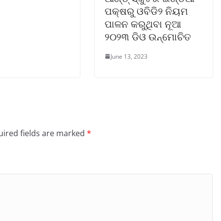
ପକ୍ଷରୁ ଓବିଡି୨ ନିୟମ
ପାଳନ କରୁଥିବା ନୂଆ
୨୦୨୩ ଡିଓ ଉନ୍ମୋଚିତ
June 13, 2023
ired fields are marked
*