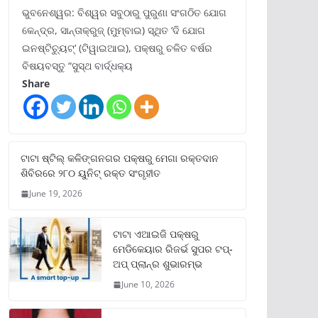
ଭୁବନେଶ୍ୱର: ବିଶ୍ୱର ସବୁଠାରୁ ପୁରୁଣା ସଂଗଠିତ ଯୋଗ
କେନ୍ଦ୍ର, ସାନ୍ତାକ୍ରୁଜ୍ (ମୁମ୍ବାଇ) ସ୍ଥିତ ‘ଦି ଯୋଗ
ଇନଷ୍ଟିଚ୍ୟୁଟ୍‌’ (ଟିୱାଇଆଇ), ପକ୍ଷରୁ ଚଳିତ ବର୍ଷର
ବିଷୟବସ୍ତୁ “ସୁସ୍ଥ ବାର୍ଦ୍ଧକ୍ୟ
Share
ଟାଟା ଷ୍ଟିଲ୍‌ କଳିଙ୍ଗନଗର ପକ୍ଷରୁ ମେଗା ରକ୍ତଦାନ
ଶିବିରରେ ୨୮୦ ୟୁନିଟ୍‌ ରକ୍ତ ସଂଗୃହୀତ
June 19, 2026
ଟାଟା ଏଆଇଜି ପକ୍ଷରୁ
ମେଡିକେୟାର ରିଜର୍ଭ ସୁପର ଟପ୍‌-
ଅପ୍ ପ୍ଲାନ୍‌ର ଶୁଭାରମ୍ଭ
June 10, 2026