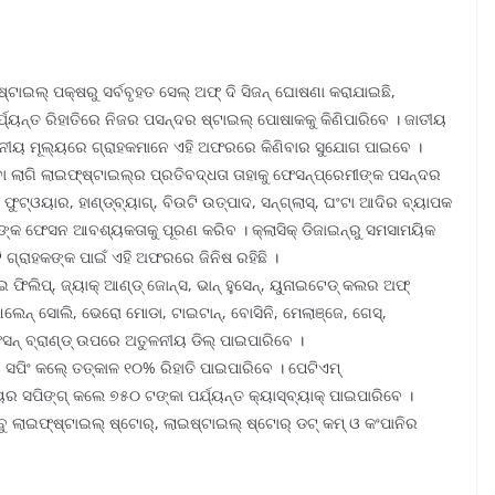
ଟାଇଲ୍ ପକ୍ଷରୁ ସର୍ବବୃହତ ସେଲ୍ ଅଫ୍ ଦି ସିଜନ୍ ଘୋଷଣା କରାଯାଇଛି,
୍ଯ୍ୟନ୍ତ ରିହାତିରେ ନିଜର ପସନ୍ଦର ଷ୍ଟାଇଲ୍ ପୋଷାକକୁ କିଣିପାରିବେ । ଜାତୀୟ
ଅତୁଳନୀୟ ମୂଲ୍ୟରେ ଗ୍ରାହକମାନେ ଏହି ଅଫରରେ କିଣିବାର ସୁଯୋଗ ପାଇବେ ।
ଲାଗି ଲାଇଫ୍‌ଷ୍ଟାଇଲ୍‌ର ପ୍ରତିବଦ୍ଧତା ତାହାକୁ ଫେସନ୍‌ପ୍ରେମୀଙ୍କ ପସନ୍ଦର
୍‌ଓୟାର, ହାଣ୍ଡ୍‌ବ୍ୟାଗ୍‌, ବିଉଟି ଉତ୍ପାଦ, ସନ୍‌ଗ୍ଲାସ୍‌, ଘଂଟା ଆଦିର ବ୍ୟାପକ
ଙ୍କ ଫେସନ ଆବଶ୍ୟକତାକୁ ପୂରଣ କରିବ । କ୍ଲାସିକ୍ ଡିଜାଇନ୍‌ରୁ ସମସାମୟିକ
 ଗ୍ରାହକଙ୍କ ପାଇଁ ଏହି ଅଫରରେ ଜିନିଷ ରହିଛି ।
 ଫିଲିପ୍‌, ଜ୍ୟାକ୍ ଆଣ୍ଡ୍ ଜୋନ୍‌ସ, ଭାନ୍ ହୁସେନ୍‌, ୟୁନାଇଟେଡ୍ କଲର ଅଫ୍
ଲେନ୍ ସୋଲି, ଭେରୋ ମୋଡା, ଟାଇଟାନ୍‌, ବୋସିନି, ମେଲାଞ୍ଜେ, ଗେସ୍‌,
ଠ ଫେସନ୍ ବ୍ରାଣ୍ଡ୍ ଉପରେ ଅତୁଳନୀୟ ଡିଲ୍ ପାଇପାରିବେ ।
ର ସପିଂ କଲେ୍ ତତ୍କାଳ ୧୦% ରିହାତି ପାଇପାରିବେ । ପେଟିଏମ୍
ୟର ସପିଙ୍ଗ୍ କଲେ ୭୫୦ ଟଙ୍କା ପର୍ଯ୍ୟନ୍ତ କ୍ୟାସ୍‌ବ୍ୟାକ୍ ପାଇପାରିବେ ।
ଲାଇଫ୍‌ଷ୍ଟାଇଲ୍ ଷ୍ଟୋର୍‌, ଲାଇଷ୍ଟାଇଲ୍ ଷ୍ଟୋର୍ ଡଟ୍ କମ୍ ଓ କଂପାନିର