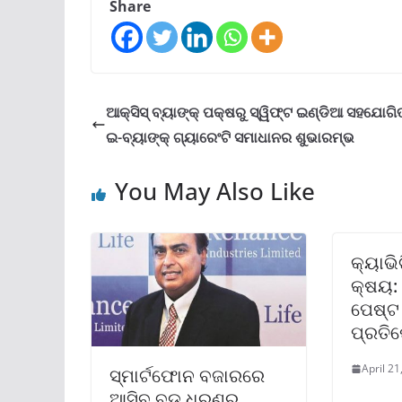
Share
ଆକ୍ସିସ୍ ବ୍ୟାଙ୍କ୍ ପକ୍ଷରୁ ସ୍ୱିଫ୍ଟ ଇଣ୍ଡିଆ ସହଯୋଗି
ଇ-ବ୍ୟାଙ୍କ୍ ଗ୍ୟାରେଂଟି ସମାଧାନର ଶୁଭାରମ୍ଭ
You May Also Like
କ୍ୟାଭି
କ୍ଷୟ:
ପେଷ୍ଟ
ପ୍ରତି
April 21
ସ୍ମାର୍ଟଫୋନ ବଜାରରେ
ଆସିବ ବଡ଼ ଧରଣର