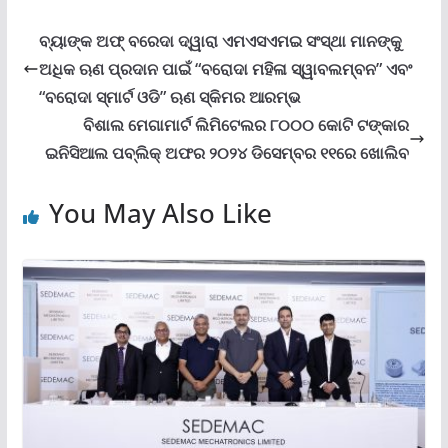
ବ୍ୟାଙ୍କ ଅଫ୍ ବରେଦା ଦ୍ୱାରା ଏମଏସଏମଇ ସଂସ୍ଥା ମାନଙ୍କୁ
ଅଧିକ ଋଣ ପ୍ରଦାନ ପାଇଁ “ବରୋଦା ମହିଳା ସ୍ୱାବଲମ୍ବନ” ଏବଂ
“ବରୋଦା ସ୍ମାର୍ଟ ଓଡି” ଋଣ ସ୍କିମର ଆରମ୍ଭ
ବିଶାଲ ମେଗାମାର୍ଟ ଲିମିଟେଲର ୮୦୦୦ କୋଟି ଟଙ୍କାର
ଇନିସିଆଲ ପବ୍ଲିକ୍ ଅଫର ୨୦୨୪ ଡିସେମ୍ବର ୧୧ରେ ଖୋଲିବ
You May Also Like