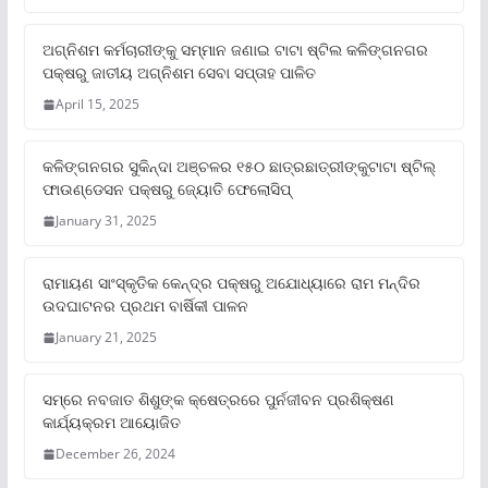
ଅଗ୍ନିଶମ କର୍ମଚାରୀଙ୍କୁ ସମ୍ମାନ ଜଣାଇ ଟାଟା ଷ୍ଟିଲ କଳିଙ୍ଗନଗର
ପକ୍ଷରୁ ଜାତୀୟ ଅଗ୍ନିଶମ ସେବା ସପ୍ତାହ ପାଳିତ
April 15, 2025
କଳିଙ୍ଗନଗର ସୁକିନ୍ଦା ଅଞ୍ଚଳର ୧୫୦ ଛାତ୍ରଛାତ୍ରୀଙ୍କୁଟାଟା ଷ୍ଟିଲ୍
ଫାଉଣ୍ଡେସନ ପକ୍ଷରୁ ଜ୍ୟୋତି ଫେଲୋସିପ୍‌
January 31, 2025
ରାମାୟଣ ସାଂସ୍କୃତିକ କେନ୍ଦ୍ର ପକ୍ଷରୁ ଅଯୋଧ୍ୟାରେ ରାମ ମନ୍ଦିର
ଉଦଘାଟନର ପ୍ରଥମ ବାର୍ଷିକୀ ପାଳନ
January 21, 2025
ସମ୍‌ରେ ନବଜାତ ଶିଶୁଙ୍କ କ୍ଷେତ୍ରରେ ପୁର୍ନଜୀବନ ପ୍ରଶିକ୍ଷଣ
କାର୍ଯ୍ୟକ୍ରମ ଆୟୋଜିତ
December 26, 2024