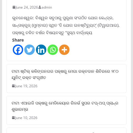
June 24, 2026
admin
ଭୁବନେଶ୍ୱର: ବିଶ୍ୱର ସବୁଠାରୁ ପୁରୁଣା ସଂଗଠିତ ଯୋଗ କେନ୍ଦ୍ର,
ସାନ୍ତାକ୍ରୁଜ୍ (ମୁମ୍ବାଇ) ସ୍ଥିତ ‘ଦି ଯୋଗ ଇନଷ୍ଟିଚ୍ୟୁଟ୍‌’ (ଟିୱାଇଆଇ),
ପକ୍ଷରୁ ଚଳିତ ବର୍ଷର ବିଷୟବସ୍ତୁ “ସୁସ୍ଥ ବାର୍ଦ୍ଧକ୍ୟ
Share
ଟାଟା ଷ୍ଟିଲ୍‌ କଳିଙ୍ଗନଗର ପକ୍ଷରୁ ମେଗା ରକ୍ତଦାନ ଶିବିରରେ ୨୮୦
ୟୁନିଟ୍‌ ରକ୍ତ ସଂଗୃହୀତ
June 19, 2026
ଟାଟା ଏଆଇଜି ପକ୍ଷରୁ ମେଡିକେୟାର ରିଜର୍ଭ ସୁପର ଟପ୍‌-ଅପ୍ ପ୍ଲାନ୍‌ର
ଶୁଭାରମ୍ଭ
June 10, 2026