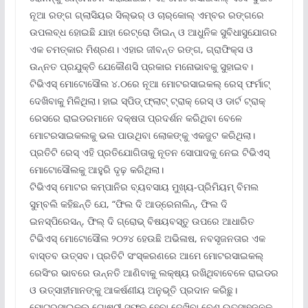
ନୂଆ ରଙ୍ଗ ଗ୍ଲାସିୟର ସିଲ୍‌ଭର୍ ଓ ଚାର୍‌କୋଲ୍ ଏମ୍ବର ରଙ୍ଗରେ
ଉପଲବ୍ଧ ହୋଇଛି ଯାହା ରେଟ୍ରୋ ଡିାଇନ୍ ଓ ଆଧୁନିକ ସୁବିଧାସୁଯୋଗର
ଏକ ଚମତ୍କାର ମିଶ୍ରଣ। ଏହାର ଜୀବନ୍ତ ରଙ୍ଗ, ଗ୍ରାଫିକ୍ସ ଓ
ଉନ୍ନତ ପ୍ରଯୁକ୍ତି ଯେକୌଣସି ପ୍ରକାର ମନୋଭାବକୁ ସୁହାଇବ।
ଟିଭିଏସ୍ ମୋଟୋସୌଲ ୪.୦ରେ ନୂଆ ମୋଟରସାଇକଲ୍ ରେସ୍ ଫର୍ମାଟ୍
ଦେଖିବାକୁ ମିଳିଥିଲା। ହାଇ ସ୍ପିଡ୍ ଫ୍ଲାଟ୍ ଟ୍ରାକ୍ ରେସ୍ ଓ ଡାର୍ଟ ଟ୍ରାକ୍
ରେସରେ ରାଇଡରମାନେ ଦକ୍ଷତା ପ୍ରଦର୍ଶନ କରିଥିବା ବେଳେ
ମୋଟରସାଇକଲକୁ ଭଲ ପାଉଥିବା ଲୋକଙ୍କୁ ଏକଜୁଟ କରିଥିଲା।
ପ୍ରତିଟି ରେସ୍ ଏହି ପ୍ରତିଯୋଗିତାକୁ ନୂତନ ସୋପାଦକୁ ନେଇ ଟିଭିଏସ୍
ମୋଟୋସୌଲକୁ ଆହୁରି ଦୃଢ଼ କରିଥିଲା।
ଟିଭିଏସ୍ ମୋଟର କମ୍ପାନିର ବ୍ୟବସାୟ ମୁଖ୍ୟ-ପ୍ରିମିୟମ୍ ବିମଲ
ସୁମ୍ବଲି କହିଛନ୍ତି ଯେ, “ଫିଲ ଦି ଆଡ୍ରେନାଲିନ୍‌, ଫିଲ ଦି
ଇନସ୍ପିରେସନ୍‌, ଫିଲ୍ ଦି ଗ୍ରୋଭ୍ ବିଷୟବସ୍ତୁ ଉପରେ ଆଧାରିତ
ଟିଭିଏସ୍ ମୋଟୋସୌଲ ୨୦୨୪ ହେଉଛି ଅଭିଳାଷ, ନବସୃଜନତାର ଏକ
ବାସ୍ତବ ଉତ୍ସବ। ପ୍ରତିଟି ସଂସ୍କରଣରେ ଆମେ ମୋଟରସାଇକଲ୍
ରେସିଂର ଭାବରେ ଉନ୍ନତି ଆଣିବାକୁ ଲକ୍ଷ୍ୟ ରଖିଥିବାବେଳେ ରାଇଡର
ଓ ଉତ୍ସାହୀମାନଙ୍କୁ ଆକର୍ଷଣୀୟ ଅନୁଭୂତି ପ୍ରଦାନ କରିଛୁ।
ମୋଟରସାଇକଲ୍ ଗୋଷ୍ଠୀ ସଫଳ ହେବା ଦେଖିବା ବେଶ୍ ଉତ୍ସାହଜନକ