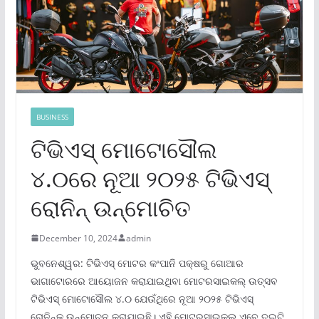
BUSINESS
ଟିଭିଏସ୍ ମୋଟୋସୌଲ
୪.୦ରେ ନୂଆ ୨୦୨୫ ଟିଭିଏସ୍
ରୋନିନ୍ ଉନ୍ମୋଚିତ
December 10, 2024
admin
ଭୁବନେଶ୍ୱର: ଟିଭିଏସ୍ ମୋଟର କଂପାନି ପକ୍ଷରୁ ଗୋଆର
ଭାଗାଟୋରରେ ଆୟୋଜନ କରାଯାଇଥିବା ମୋଟରସାଇକଲ୍ ଉତ୍ସବ
ଟିଭିଏସ୍ ମୋଟୋସୌଲ ୪.୦ ଯେଉଁଥିରେ ନୂଆ ୨୦୨୫ ଟିଭିଏସ୍
ରୋନିନ୍‌କୁ ଉନ୍ମୋଚନ କରାଯାଇଛି। ଏହି ମୋଟରସାଇକଲ୍ ଏବେ ଦୁଇଟି