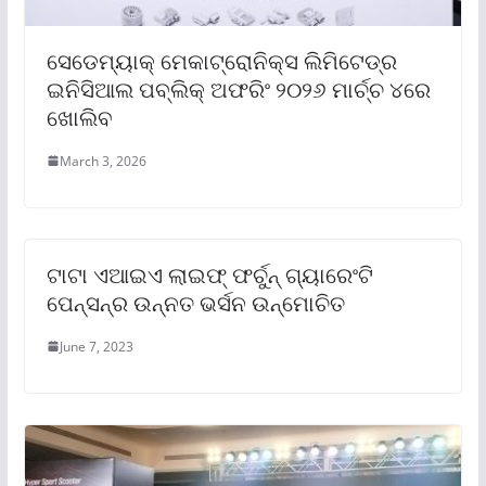
ସେଡେମ୍ୟାକ୍ ମେକାଟ୍ରୋନିକ୍ସ ଲିମିଟେଡ୍‌ର
ଇନିସିଆଲ ପବ୍ଲିକ୍ ଅଫରିଂ ୨୦୨୬ ମାର୍ଚ୍ଚ ୪ରେ
ଖୋଲିବ
March 3, 2026
ଟାଟା ଏଆଇଏ ଲାଇଫ୍ ଫର୍ଚୁନ୍ ଗ୍ୟାରେଂଟି
ପେନ୍‌ସନ୍‌ର ଉନ୍ନତ ଭର୍ସନ ଉନ୍ମୋଚିତ
June 7, 2023