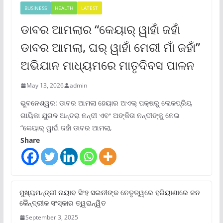
BUSINESS
HEALTH
LATEST
ଡାବର ଆମଲାର “କେୟାର୍ ୱାହାଁ ଜହାଁ
ଡାବର ଆମଲା, ଘର୍ ୱାହାଁ ମେରୀ ମାଁ ଜହାଁ”
ଅଭିଯାନ ମାଧ୍ୟମରେ ମାତୃଦିବସ ପାଳନ
May 13, 2026
admin
ଭୁବନେଶ୍ୱର: ଡାବର ଆମଲା ହେୟାର ଅଏଲ୍ ପକ୍ଷରୁ ଲୋକପ୍ରିୟ
ଗାୟିକା ଯୁଗଳ ଅନ୍ତରା ନନ୍ଦୀ ଏବଂ ଅଙ୍କିତା ନନ୍ଦୀଙ୍କୁ ନେଇ
“କେୟାର୍ ୱାହାଁ ଜହାଁ ଡାବର ଆମଲା,
Share
ମୁଖ୍ୟମନ୍ତ୍ରୀ ନାୟାବ ସିଂହ ସଇନୀଙ୍କ ନେତୃତ୍ୱରେ ହରିୟାଣାରେ ଜନ
କୈନ୍ଦ୍ରୀକ ସଂସ୍କାର ତ୍ୱରାନ୍ୱିତ
September 3, 2025