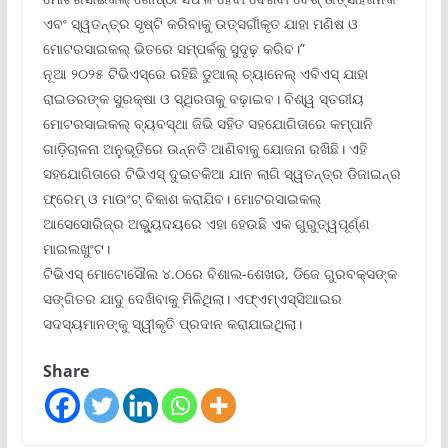
ଏବଂ ସ୍ୱତନ୍ତ୍ର ସୃଷ୍ଟି କରିବାକୁ ଉତ୍ସର୍ଗୀକୃତ ଯାହା ମଣିଷ ଓ
ମୋଟରସାଇକଲ୍ ଭିତରେ ସମ୍ପର୍କକୁ ସୁଦୃଢ଼ କରିବ।”
ନୂଆ ୨୦୨୫ ଟିଭିଏସ୍‌ରେ ରହିଛି ଡୁଆଲ୍ ଚ୍ୟାନେଲ୍ ଏବିଏସ୍ ଯାହା
ରାଇଡରଙ୍କ ସୁରକ୍ଷା ଓ ସ୍ଥିରତାକୁ ବଢ଼ାଇବ। ବିଶ୍ୱ ସ୍ତରୀୟ
ମୋଟରସାଇକଲ୍ ବ୍ୟବସ୍ଥା ଜିଭି ସହିତ ସହଯୋଗିତାରେ କମ୍ପାନି
ଗାଡ଼ିଚାଳନା ଅନୁଭୂତିରେ ଉନ୍ନତି ଆଣିବାକୁ ଯୋଜନା ରଖିଛି। ଏହି
ସହଯୋଗିତାରେ ଟିଭିଏସ୍ ଦୁଇଚକିଆ ଯାନ ଲାଗି ସ୍ୱତନ୍ତ୍ର ଡିଜାଇନ୍‌ର
ଫ୍ରେମ୍ ଓ ମାଉଂଟ୍ ବିକାଶ କରାଯିବ। ମୋଟରସାଇକଲ୍
ଆସେସୋରିଜ୍‌ର ଅଭ୍ୟୁଦୟରେ ଏହା ହେଉଛି ଏକ ଗୁରୁତ୍ୱପୂର୍ଣ୍ଣ
ମାଇଲଖୁଂଟ।
ଟିଭିଏସ୍ ମୋଟୋସୌଲ ୪.୦ରେ ବିଶାଲ-ଶେଖର, ଡିଜେ ଗୁରବକ୍ସଙ୍କ
ସଙ୍ଗିତର ଯାଦୁ ଦେଖିବାକୁ ମିଳିଥିଲା। ଏଫ୍‌ଏମ୍‌ଏସ୍‌ସିଆଇର
ସଦସ୍ୟମାନଙ୍କୁ ସ୍ୱୀକୃତି ପ୍ରଦାନ କରାଯାଇଥିଲା।
Share