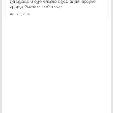
ମୁଖ ସ୍ୱାସ୍ଥ୍ୟ ଓ ତ୍ୱଚା ସମସ୍ୟାର ଅଦୃଶ୍ୟ ସମ୍ପର୍କ :ପ୍ରଖ୍ୟାତ
ସ୍ୱାସ୍ଥ୍ୟ ବିଶେଷଜ୍ଞ ଡା. ସୋନିଆ ଦତ୍ତ
June 8, 2026