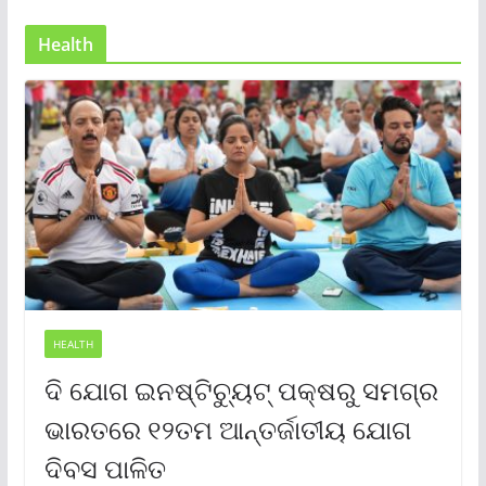
Health
HEALTH
ଦି ଯୋଗ ଇନଷ୍ଟିଚ୍ୟୁଟ୍ ପକ୍ଷରୁ ସମଗ୍ର
ଭାରତରେ ୧୨ତମ ଆନ୍ତର୍ଜାତୀୟ ଯୋଗ
ଦିବସ ପାଳିତ