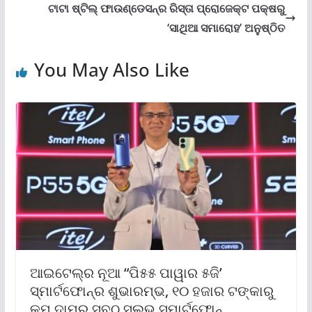
ଟାଟା ଷ୍ଟିଲ୍ ଫାଉଣ୍ଡେସନ୍‌ର ରିସ୍ତା ପ୍ରୋଜେକ୍ଟ ପକ୍ଷରୁ
‘ସାଥିଆ ସମାରୋହ’ ଅନୁଷ୍ଠିତ
You May Also Like
ଆଇଟେଲ୍‌ର ନୂଆ “ପି୫୫ ପାୱାର ୫ଜି’
ସ୍ମାର୍ଟଫୋନ୍‌ର ଶୁଭାରମ୍ଭ, ୧୦ ହଜାର ଟଙ୍କାରୁ
କମ୍ ଦାମ୍‌ର ସବୁଠୁ ସୁଲଭ ସ୍ମାର୍ଟଫୋନ୍‌