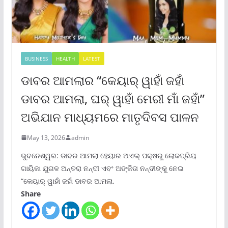
BUSINESS
HEALTH
LATEST
ଡାବର ଆମଲାର “କେୟାର୍ ୱାହାଁ ଜହାଁ
ଡାବର ଆମଲା, ଘର୍ ୱାହାଁ ମେରୀ ମାଁ ଜହାଁ”
ଅଭିଯାନ ମାଧ୍ୟମରେ ମାତୃଦିବସ ପାଳନ
May 13, 2026
admin
ଭୁବନେଶ୍ୱର: ଡାବର ଆମଲା ହେୟାର ଅଏଲ୍ ପକ୍ଷରୁ ଲୋକପ୍ରିୟ
ଗାୟିକା ଯୁଗଳ ଅନ୍ତରା ନନ୍ଦୀ ଏବଂ ଅଙ୍କିତା ନନ୍ଦୀଙ୍କୁ ନେଇ
“କେୟାର୍ ୱାହାଁ ଜହାଁ ଡାବର ଆମଲା,
Share