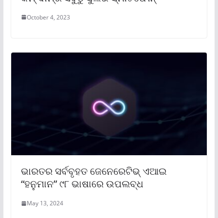
October 4, 2023
ଭାରତର ସର୍ବବୃହତ ଜେନେରେଟିଭ୍ ଏଆଇ
“ହନୁମାନ” ୯୮ ଭାଷାରେ ଉପଲବ୍ଧ
May 13, 2024