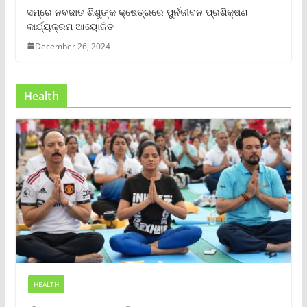
ସମ୍‌ରେ ନବଜାତ ଶିଶୁଙ୍କ କ୍ଷେତ୍ରରେ ପୁର୍ନଜୀବନ ପ୍ରଶିକ୍ଷଣ
କାର୍ଯ୍ୟକ୍ରମ ଆୟୋଜିତ
December 26, 2024
Health
HEALTH