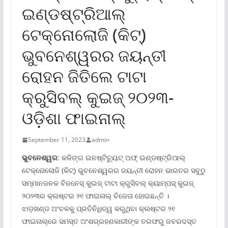
ଇଣ୍ଡଷ୍ଟ୍ରିଆଲ୍
ଟେକ୍ନୋଲୋଜି (କିଟ୍‌)
ଭୁବନେଶ୍ୱରର ଜୟନ୍ତୀ
ରୋହନ ଜିତିଲେ ଟାଟା
କ୍ରୁସିବଲ୍ କୁଇଜ୍ ୨୦୨୩-
ଓଡ଼ିଶା ଫାଇନାଲ୍
September 11, 2023
admin
ଭୁବନେଶ୍ୱର
: କଳିଙ୍ଗ ଇନଷ୍ଟିଚ୍ୟୁଟ୍ ଅଫ୍ ଇଣ୍ଡଷ୍ଟ୍ରିଆଲ୍
ଟେକ୍ନୋଲୋଜି (କିଟ୍‌) ଭୁବନେଶ୍ୱରର ଜୟନ୍ତୀ ରୋହନ ଭାରତର ସବୁଠୁ
ସମ୍ମାନଜନକ ବିଜନେସ୍ କୁଇଜ୍ ଟାଟା କ୍ରୁସିବଲ୍ କ୍ୟାମ୍ପସ୍ କୁଇଜ୍
୨୦୨୩ର କ୍ଲଷ୍ଟର ୨୧ ଫାଇନାଲ୍ ବିଜେତା ହୋଇଛନ୍ତି ।
ଝାଡ଼ଖଣ୍ଡ ଅଂଚଳକୁ ପ୍ରତିନିଧିତ୍ୱ କରୁଥିବା କ୍ଲଷ୍ଟର ୨୧
ଫାଇନାଲ୍‌ରେ ସମସ୍ତ ଅଂଶଗ୍ରହଣକାରୀଙ୍କ ତରଫରୁ ଜବରଦସ୍ତ