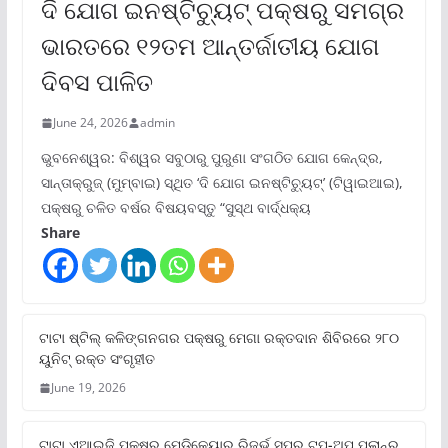
ଦି ଯୋଗ ଇନଷ୍ଟିଚ୍ୟୁଟ୍ ପକ୍ଷରୁ ସମଗ୍ର
ଭାରତରେ ୧୨ତମ ଆନ୍ତର୍ଜାତୀୟ ଯୋଗ
ଦିବସ ପାଳିତ
June 24, 2026
admin
ଭୁବନେଶ୍ୱର: ବିଶ୍ୱର ସବୁଠାରୁ ପୁରୁଣା ସଂଗଠିତ ଯୋଗ କେନ୍ଦ୍ର,
ସାନ୍ତାକ୍ରୁଜ୍ (ମୁମ୍ବାଇ) ସ୍ଥିତ ‘ଦି ଯୋଗ ଇନଷ୍ଟିଚ୍ୟୁଟ୍‌’ (ଟିୱାଇଆଇ),
ପକ୍ଷରୁ ଚଳିତ ବର୍ଷର ବିଷୟବସ୍ତୁ “ସୁସ୍ଥ ବାର୍ଦ୍ଧକ୍ୟ
Share
ଟାଟା ଷ୍ଟିଲ୍‌ କଳିଙ୍ଗନଗର ପକ୍ଷରୁ ମେଗା ରକ୍ତଦାନ ଶିବିରରେ ୨୮୦
ୟୁନିଟ୍‌ ରକ୍ତ ସଂଗୃହୀତ
June 19, 2026
ଟାଟା ଏଆଇଜି ପକ୍ଷରୁ ମେଡିକେୟାର ରିଜର୍ଭ ସୁପର ଟପ୍‌-ଅପ୍ ପ୍ଲାନ୍‌ର