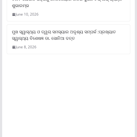
ଶୁଭାରମ୍ଭ
June 10, 2026
ମୁଖ ସ୍ୱାସ୍ଥ୍ୟ ଓ ତ୍ୱଚା ସମସ୍ୟାର ଅଦୃଶ୍ୟ ସମ୍ପର୍କ :ପ୍ରଖ୍ୟାତ
ସ୍ୱାସ୍ଥ୍ୟ ବିଶେଷଜ୍ଞ ଡା. ସୋନିଆ ଦତ୍ତ
June 8, 2026