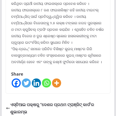
କରିଥିବା ପ୍ରାର୍ଥୀ ଜାତୀୟ ଫାଇନାଲ୍‌ରେ ପ୍ରବେଶ କରିବେ ।
ଜାତୀୟ ଫାଇନାଲ୍‌ରେ ୮ ଜଣ ଫାଇନାଲିଷ୍ଟ ରହି ଜାତୀୟ ଟାଇଟଲ୍
ଚମ୍ପିଆନ୍‌ସିପ୍ ପାଇଁ ପ୍ରତିଦ୍ୱନ୍ଦ୍ୱିତା କରିବେ । ଜାତୀୟ
ଚମ୍ପିଆନ୍‌ସିପର ବିଜେତାଙ୍କୁ ୨.୫ ଲକ୍ଷ ଟଙ୍କାର ନଗଦ ପୁରସ୍କାର
ଓ ଟାଟା କ୍ରୁସିବଲ୍ ଟ୍ରଫି ପ୍ରଦାନ କରାଯିବ । ଏଥିସହିତ ଚଳିତ ବର୍ଷର
ଜାତୀୟ ବିଜେତା ଓ ଦୁଇ ଶ୍ରେଷ୍ଠ ସ୍କୋର ହାସଲକାରୀଙ୍କୁ ଟାଟା
ଗ୍ରୁପ୍‌ରେ ଇଟଂର୍ନସିପ୍ କରିବା ସୁଯୋଗ ମିଳିବ ।
“ପିକ୍‌-ବ୍ରେନ୍‌” ନାମରେ ପରିଚିତ ବିଶିଷ୍ଟ କୁଇଜ୍ ମାଷ୍ଟର ଗିରି
ବାଲସୁବ୍ରମଣ୍ୟମ ଚଳିତ ସଂସ୍କରଣରେ କୁଇଜ୍ ମାଷ୍ଟର ଭୂମିକାରେ
ଅବତୀର୍ଣ୍ଣ ହେବେ ଏବଂ ତାଙ୍କୁ ରଶ୍ମୀ ଫୁର୍ତାଡୋ ସହଯୋଗ କରିବେ ।
Share
ଏସ୍‌ବିଆଇ ପକ୍ଷରୁ “ଦେଶର ପ୍ରଥମ ଟ୍ରାଞ୍ଜିଟ୍ କାର୍ଡ’ର
ଶୁଭାରମ୍ଭ