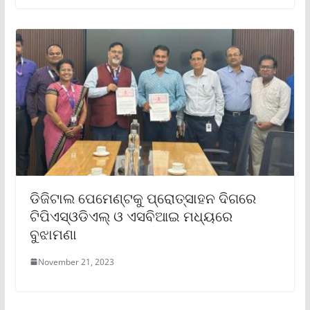
ଡିଜିଟାଲ ପେମେଣ୍ଟକୁ ପ୍ରୋତ୍ସାହନ ଦିଗରେ
ଟିପିଏସ୍ଓଡିଏଲ୍ ଓ ଏସବିଆଇ ମଧ୍ୟରେ
ବୁଝାମଣା
November 21, 2023