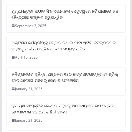
ମୁଖ୍ୟମନ୍ତ୍ରୀ ନାୟାବ ସିଂହ ସଇନୀଙ୍କ ନେତୃତ୍ୱରେ ହରିୟାଣାରେ ଜନ
କୈନ୍ଦ୍ରୀକ ସଂସ୍କାର ତ୍ୱରାନ୍ୱିତ
September 3, 2025
ଅଗ୍ନିଶମ କର୍ମଚାରୀଙ୍କୁ ସମ୍ମାନ ଜଣାଇ ଟାଟା ଷ୍ଟିଲ କଳିଙ୍ଗନଗର
ପକ୍ଷରୁ ଜାତୀୟ ଅଗ୍ନିଶମ ସେବା ସପ୍ତାହ ପାଳିତ
April 15, 2025
କଳିଙ୍ଗନଗର ସୁକିନ୍ଦା ଅଞ୍ଚଳର ୧୫୦ ଛାତ୍ରଛାତ୍ରୀଙ୍କୁଟାଟା ଷ୍ଟିଲ୍
ଫାଉଣ୍ଡେସନ ପକ୍ଷରୁ ଜ୍ୟୋତି ଫେଲୋସିପ୍‌
January 31, 2025
ରାମାୟଣ ସାଂସ୍କୃତିକ କେନ୍ଦ୍ର ପକ୍ଷରୁ ଅଯୋଧ୍ୟାରେ ରାମ ମନ୍ଦିର
ଉଦଘାଟନର ପ୍ରଥମ ବାର୍ଷିକୀ ପାଳନ
January 21, 2025