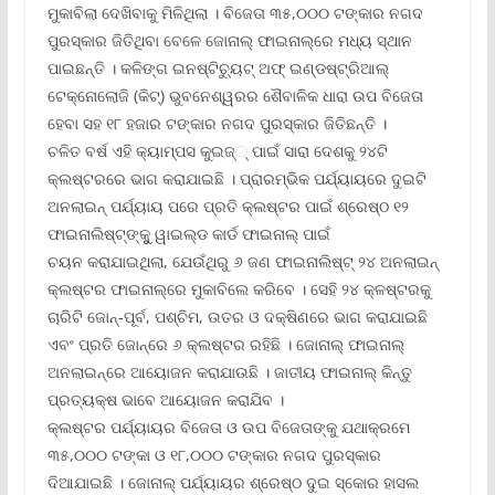
ମୁକାବିଲା ଦେଖିବାକୁ ମିଳିଥିଲା । ବିଜେତା ୩୫,୦୦୦ ଟଙ୍କାର ନଗଦ
ପୁରସ୍କାର ଜିତିଥିବା ବେଳେ ଜୋନାଲ୍ ଫାଇନାଲ୍‌ରେ ମଧ୍ୟ ସ୍ଥାନ
ପାଇଛନ୍ତି । କଳିଙ୍ଗ ଇନଷ୍ଟିଚ୍ୟୁଟ୍ ଅଫ୍ ଇଣ୍ଡଷ୍ଟ୍ରିଆଲ୍
ଟେକ୍ନୋଲୋଜି (କିଟ୍‌) ଭୁବନେଶ୍ୱରର ଶୈବାଳିକ ଧାରା ଉପ ବିଜେତା
ହେବା ସହ ୧୮ ହଜାର ଟଙ୍କାର ନଗଦ ପୁରସ୍କାର ଜିତିଛନ୍ତି ।
ଚଳିତ ବର୍ଷ ଏହି କ୍ୟାମ୍ପସ କୁଇଜ୍‌୍ ପାଇଁ ସାରା ଦେଶକୁ ୨୪ଟି
କ୍ଲଷ୍ଟରରେ ଭାଗ କରାଯାଇଛି । ପ୍ରାରମ୍ଭିକ ପର୍ଯ୍ୟାୟରେ ଦୁଇଟି
ଅନଲାଇନ୍ ପର୍ଯ୍ୟାୟ ପରେ ପ୍ରତି କ୍ଲଷ୍ଟର ପାଇଁ ଶ୍ରେଷ୍ଠ ୧୨
ଫାଇନାଲିଷ୍ଟ୍‌ଙ୍କୁୁ ୱାଇଲ୍‌ଡ କାର୍ଡ ଫାଇନାଲ୍ ପାଇଁ
ଚୟନ କରାଯାଇଥିଲା, ଯେଉଁଥିରୁ ୬ ଜଣ ଫାଇନାଲିଷ୍ଟ୍ ୨୪ ଅନଲାଇନ୍
କ୍ଲଷ୍ଟର ଫାଇନାଲ୍‌ରେ ମୁକାବିଲେ କରିବେ । ସେହି ୨୪ କ୍ଳଷ୍ଟରକୁ
ଚାରିଟି ଜୋନ୍‌-ପୂର୍ବ, ପଶ୍ଚିମ, ଉତର ଓ ଦକ୍ଷିଣରେ ଭାଗ କରାଯାଇଛି
ଏବଂ ପ୍ରତି ଜୋନ୍‌ରେ ୬ କ୍ଲଷ୍ଟର ରହିଛି । ଜୋନାଲ୍ ଫାଇନାଲ୍
ଅନଲାଇନ୍‌ରେ ଆୟୋଜନ କରାଯାଉଛି । ଜାତୀୟ ଫାଇନାଲ୍ କିନ୍ତୁ
ପ୍ରତ୍ୟକ୍ଷ ଭାବେ ଆୟୋଜନ କରାଯିବ ।
କ୍ଲଷ୍ଟର ପର୍ଯ୍ୟାୟର ବିଜେତା ଓ ଉପ ବିଜେତାଙ୍କୁ ଯଥାକ୍ରମେ
୩୫,୦୦୦ ଟଙ୍କା ଓ ୧୮,୦୦୦ ଟଙ୍କାର ନଗଦ ପୁରସ୍କାର
ଦିଆଯାଇଛି । ଜୋନାଲ୍ ପର୍ଯ୍ୟାୟର ଶ୍ରେଷ୍ଠ ଦୁଇ ସ୍କୋର ହାସଲ