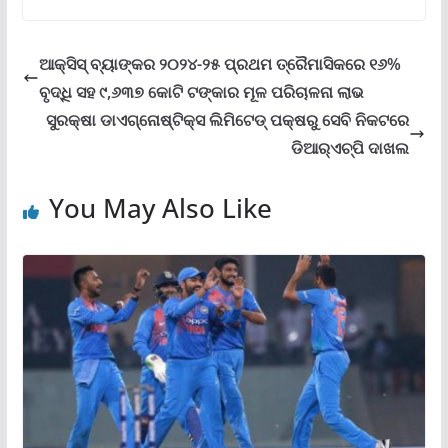
ଆକ୍ସିସ୍ ବ୍ୟାଙ୍କର ୨୦୨୪-୨୫ ପ୍ରଥମ ତ୍ରୈମାସିକରେ ୧୬%
ବୃଦ୍ଧି ସହ ୯,୬୩୭ କୋଟି ଟଙ୍କାର ମୂଳ ପରିଚାଳନା ଲାଭ
ସୁରକ୍ଷା ଡାଏଗ୍ନୋଷ୍ଟିକ୍ସ ଲିମିଟେଡ୍ ପକ୍ଷରୁ ସେବି ନିକଟରେ
ଡିଆର୍‌ଏଚ୍‌ପି ଦାଖଲ
You May Also Like