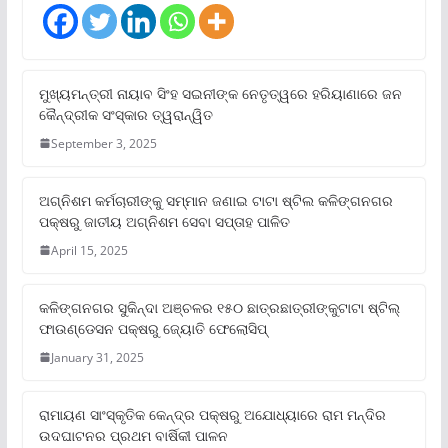
ମୁଖ୍ୟମନ୍ତ୍ରୀ ନାୟାବ ସିଂହ ସଇନୀଙ୍କ ନେତୃତ୍ୱରେ ହରିୟାଣାରେ ଜନ
କୈନ୍ଦ୍ରୀକ ସଂସ୍କାର ତ୍ୱରାନ୍ୱିତ
September 3, 2025
ଅଗ୍ନିଶମ କର୍ମଚାରୀଙ୍କୁ ସମ୍ମାନ ଜଣାଇ ଟାଟା ଷ୍ଟିଲ କଳିଙ୍ଗନଗର
ପକ୍ଷରୁ ଜାତୀୟ ଅଗ୍ନିଶମ ସେବା ସପ୍ତାହ ପାଳିତ
April 15, 2025
କଳିଙ୍ଗନଗର ସୁକିନ୍ଦା ଅଞ୍ଚଳର ୧୫୦ ଛାତ୍ରଛାତ୍ରୀଙ୍କୁଟାଟା ଷ୍ଟିଲ୍
ଫାଉଣ୍ଡେସନ ପକ୍ଷରୁ ଜ୍ୟୋତି ଫେଲୋସିପ୍‌
January 31, 2025
ରାମାୟଣ ସାଂସ୍କୃତିକ କେନ୍ଦ୍ର ପକ୍ଷରୁ ଅଯୋଧ୍ୟାରେ ରାମ ମନ୍ଦିର
ଉଦଘାଟନର ପ୍ରଥମ ବାର୍ଷିକୀ ପାଳନ