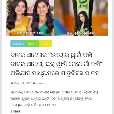
BUSINESS
HEALTH
LATEST
ଡାବର ଆମଲାର “କେୟାର୍ ୱାହାଁ ଜହାଁ
ଡାବର ଆମଲା, ଘର୍ ୱାହାଁ ମେରୀ ମାଁ ଜହାଁ”
ଅଭିଯାନ ମାଧ୍ୟମରେ ମାତୃଦିବସ ପାଳନ
May 13, 2026
admin
ଭୁବନେଶ୍ୱର: ଡାବର ଆମଲା ହେୟାର ଅଏଲ୍ ପକ୍ଷରୁ ଲୋକପ୍ରିୟ
ଗାୟିକା ଯୁଗଳ ଅନ୍ତରା ନନ୍ଦୀ ଏବଂ ଅଙ୍କିତା ନନ୍ଦୀଙ୍କୁ ନେଇ
“କେୟାର୍ ୱାହାଁ ଜହାଁ ଡାବର ଆମଲା,
Share