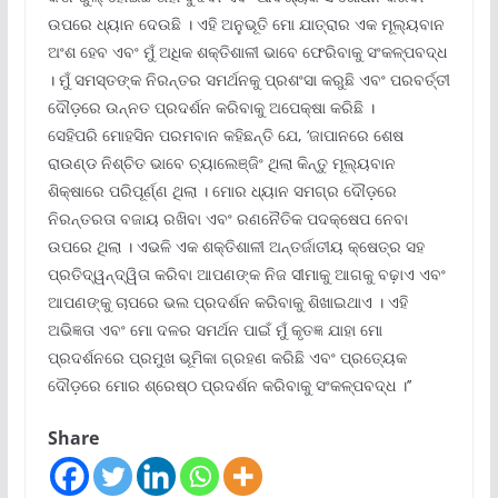
ଉପରେ ଧ୍ୟାନ ଦେଉଛି । ଏହି ଅନୁଭୂତି ମୋ ଯାତ୍ରାର ଏକ ମୂଲ୍ୟବାନ
ଅଂଶ ହେବ ଏବଂ ମୁଁ ଅଧିକ ଶକ୍ତିଶାଳୀ ଭାବେ ଫେରିବାକୁ ସଂକଳ୍ପବଦ୍ଧ
। ମୁଁ ସମସ୍ତଙ୍କ ନିରନ୍ତର ସମର୍ଥନକୁ ପ୍ରଶଂସା କରୁଛି ଏବଂ ପରବର୍ତ୍ତୀ
ଦୌଡ଼ରେ ଉନ୍ନତ ପ୍ରଦର୍ଶନ କରିବାକୁ ଅପେକ୍ଷା କରିଛି ।
ସେହିପରି ମୋହସିନ ପରମବାନ କହିଛନ୍ତି ଯେ, ‘ଜାପାନରେ ଶେଷ
ରାଉଣ୍ଡ ନିଶ୍ଚିତ ଭାବେ ଚ୍ୟାଲେଞ୍ଜିଂ ଥିଲା କିନ୍ତୁ ମୂଲ୍ୟବାନ
ଶିକ୍ଷାରେ ପରିପୂର୍ଣ୍ଣ ଥିଲା । ମୋର ଧ୍ୟାନ ସମଗ୍ର ଦୌଡ଼ରେ
ନିରନ୍ତରତା ବଜାୟ ରଖିବା ଏବଂ ରଣନୈତିକ ପଦକ୍ଷେପ ନେବା
ଉପରେ ଥିଲା । ଏଭଳି ଏକ ଶକ୍ତିଶାଳୀ ଅନ୍ତର୍ଜାତୀୟ କ୍ଷେତ୍ର ସହ
ପ୍ରତିଦ୍ୱନ୍ଦ୍ୱିତା କରିବା ଆପଣଙ୍କ ନିଜ ସୀମାକୁ ଆଗକୁ ବଢ଼ାଏ ଏବଂ
ଆପଣଙ୍କୁ ଚାପରେ ଭଲ ପ୍ରଦର୍ଶନ କରିବାକୁ ଶିଖାଇଥାଏ । ଏହି
ଅଭିଜ୍ଞତା ଏବଂ ମୋ ଦଳର ସମର୍ଥନ ପାଇଁ ମୁଁ କୃତଜ୍ଞ ଯାହା ମୋ
ପ୍ରଦର୍ଶନରେ ପ୍ରମୁଖ ଭୂମିକା ଗ୍ରହଣ କରିଛି ଏବଂ ପ୍ରତ୍ୟେକ
ଦୌଡ଼ରେ ମୋର ଶ୍ରେଷ୍ଠ ପ୍ରଦର୍ଶନ କରିବାକୁ ସଂକଳ୍ପବଦ୍ଧ ।’’
Share