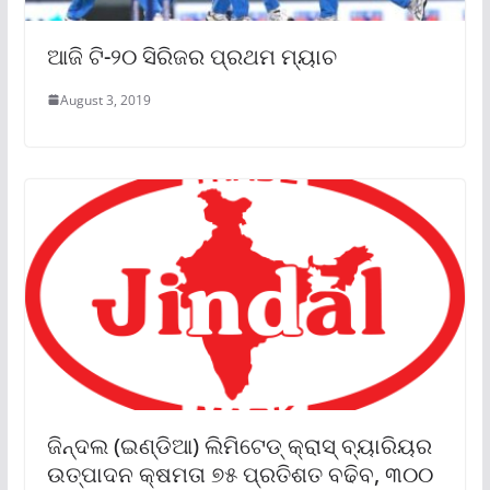
ଆଜି ଟି-୨୦ ସିରିଜର ପ୍ରଥମ ମ୍ୟାଚ
August 3, 2019
ଜିନ୍ଦଲ (ଇଣ୍ଡିଆ) ଲିମିଟେଡ୍ କ୍ରାସ୍ ବ୍ୟାରିୟର
ଉତ୍ପାଦନ କ୍ଷମତା ୭୫ ପ୍ରତିଶତ ବଢିବ, ୩୦୦