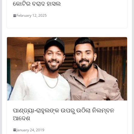
କୋଟିର ବରାଦ ହାସଲ
February 12, 2025
ପାଣ୍ଡ୍ୟା-ରାହୁଲଙ୍କ ଉପରୁ ଉଠିଲା ନିଲମ୍ବନ
ଆଦେଶ
January 24, 2019