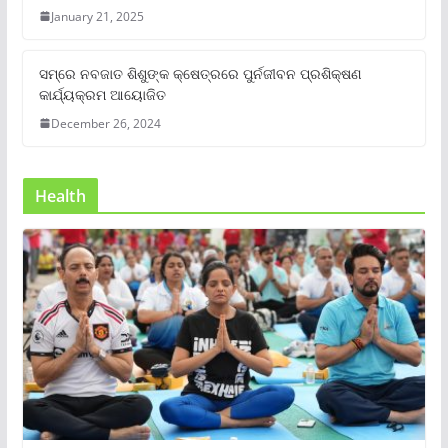
January 21, 2025
ସମ୍‌ରେ ନବଜାତ ଶିଶୁଙ୍କ କ୍ଷେତ୍ରରେ ପୁର୍ନଜୀବନ ପ୍ରଶିକ୍ଷଣ
କାର୍ଯ୍ୟକ୍ରମ ଆୟୋଜିତ
December 26, 2024
Health