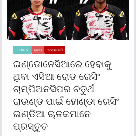
BUSINESS
କ୍ରୀଡା
ଟେକ୍ନୋଲୋଜି
ଇଣ୍ଡୋନେସିଆରେ ହେବାକୁ
ଥିବା ଏସିଆ ରୋଡ ରେସିଂ
ଚାମ୍ପିଅନସିପର ଚତୁର୍ଥ
ରାଉଣ୍ଡ ପାଇଁ ହୋଣ୍ଡା ରେସିଂ
ଇଣ୍ଡିଆ ଚାଳକମାନେ
ପ୍ରସ୍ତୁତ