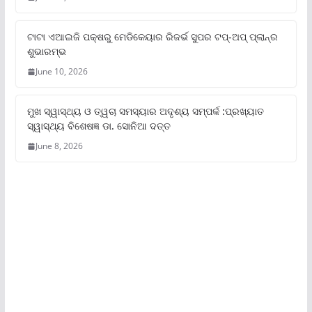
ଟାଟା ଏଆଇଜି ପକ୍ଷରୁ ମେଡିକେୟାର ରିଜର୍ଭ ସୁପର ଟପ୍‌-ଅପ୍ ପ୍ଲାନ୍‌ର
ଶୁଭାରମ୍ଭ
June 10, 2026
ମୁଖ ସ୍ୱାସ୍ଥ୍ୟ ଓ ତ୍ୱଚା ସମସ୍ୟାର ଅଦୃଶ୍ୟ ସମ୍ପର୍କ :ପ୍ରଖ୍ୟାତ
ସ୍ୱାସ୍ଥ୍ୟ ବିଶେଷଜ୍ଞ ଡା. ସୋନିଆ ଦତ୍ତ
June 8, 2026