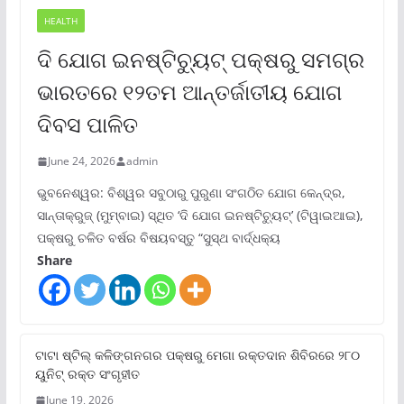
HEALTH
ଦି ଯୋଗ ଇନଷ୍ଟିଚ୍ୟୁଟ୍ ପକ୍ଷରୁ ସମଗ୍ର
ଭାରତରେ ୧୨ତମ ଆନ୍ତର୍ଜାତୀୟ ଯୋଗ
ଦିବସ ପାଳିତ
June 24, 2026
admin
ଭୁବନେଶ୍ୱର: ବିଶ୍ୱର ସବୁଠାରୁ ପୁରୁଣା ସଂଗଠିତ ଯୋଗ କେନ୍ଦ୍ର,
ସାନ୍ତାକ୍ରୁଜ୍ (ମୁମ୍ବାଇ) ସ୍ଥିତ ‘ଦି ଯୋଗ ଇନଷ୍ଟିଚ୍ୟୁଟ୍‌’ (ଟିୱାଇଆଇ),
ପକ୍ଷରୁ ଚଳିତ ବର୍ଷର ବିଷୟବସ୍ତୁ “ସୁସ୍ଥ ବାର୍ଦ୍ଧକ୍ୟ
Share
ଟାଟା ଷ୍ଟିଲ୍‌ କଳିଙ୍ଗନଗର ପକ୍ଷରୁ ମେଗା ରକ୍ତଦାନ ଶିବିରରେ ୨୮୦
ୟୁନିଟ୍‌ ରକ୍ତ ସଂଗୃହୀତ
June 19, 2026