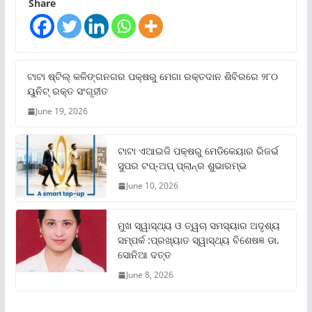
Share
ଟାଟା ଷ୍ଟିଲ୍‌ କଳିଙ୍ଗନଗର ପକ୍ଷରୁ ମେଗା ରକ୍ତଦାନ ଶିବିରରେ ୨୮୦
ୟୁନିଟ୍‌ ରକ୍ତ ସଂଗୃହୀତ
June 19, 2026
ଟାଟା ଏଆଇଜି ପକ୍ଷରୁ ମେଡିକେୟାର ରିଜର୍ଭ
ସୁପର ଟପ୍‌-ଅପ୍ ପ୍ଲାନ୍‌ର ଶୁଭାରମ୍ଭ
June 10, 2026
ମୁଖ ସ୍ୱାସ୍ଥ୍ୟ ଓ ତ୍ୱଚା ସମସ୍ୟାର ଅଦୃଶ୍ୟ
ସମ୍ପର୍କ :ପ୍ରଖ୍ୟାତ ସ୍ୱାସ୍ଥ୍ୟ ବିଶେଷଜ୍ଞ ଡା.
ସୋନିଆ ଦତ୍ତ
June 8, 2026