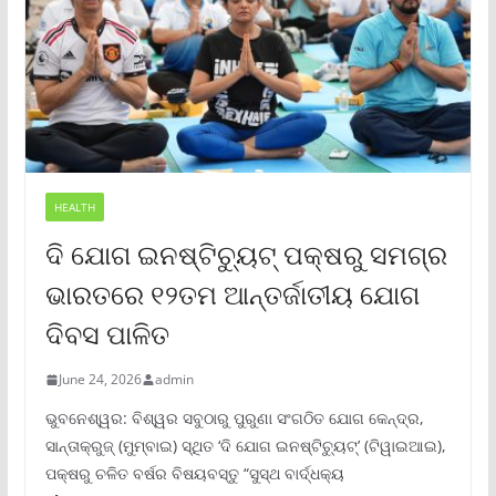
HEALTH
ଦି ଯୋଗ ଇନଷ୍ଟିଚ୍ୟୁଟ୍ ପକ୍ଷରୁ ସମଗ୍ର
ଭାରତରେ ୧୨ତମ ଆନ୍ତର୍ଜାତୀୟ ଯୋଗ
ଦିବସ ପାଳିତ
June 24, 2026
admin
ଭୁବନେଶ୍ୱର: ବିଶ୍ୱର ସବୁଠାରୁ ପୁରୁଣା ସଂଗଠିତ ଯୋଗ କେନ୍ଦ୍ର,
ସାନ୍ତାକ୍ରୁଜ୍ (ମୁମ୍ବାଇ) ସ୍ଥିତ ‘ଦି ଯୋଗ ଇନଷ୍ଟିଚ୍ୟୁଟ୍‌’ (ଟିୱାଇଆଇ),
ପକ୍ଷରୁ ଚଳିତ ବର୍ଷର ବିଷୟବସ୍ତୁ “ସୁସ୍ଥ ବାର୍ଦ୍ଧକ୍ୟ