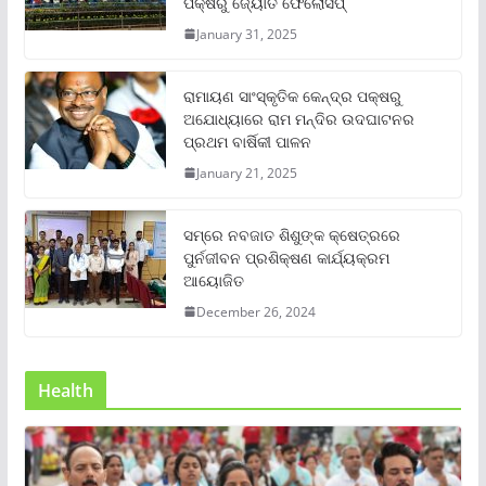
ପକ୍ଷରୁ ଜ୍ୟୋତି ଫେଲୋସିପ୍‌
January 31, 2025
ରାମାୟଣ ସାଂସ୍କୃତିକ କେନ୍ଦ୍ର ପକ୍ଷରୁ
ଅଯୋଧ୍ୟାରେ ରାମ ମନ୍ଦିର ଉଦଘାଟନର
ପ୍ରଥମ ବାର୍ଷିକୀ ପାଳନ
January 21, 2025
ସମ୍‌ରେ ନବଜାତ ଶିଶୁଙ୍କ କ୍ଷେତ୍ରରେ
ପୁର୍ନଜୀବନ ପ୍ରଶିକ୍ଷଣ କାର୍ଯ୍ୟକ୍ରମ
ଆୟୋଜିତ
December 26, 2024
Health