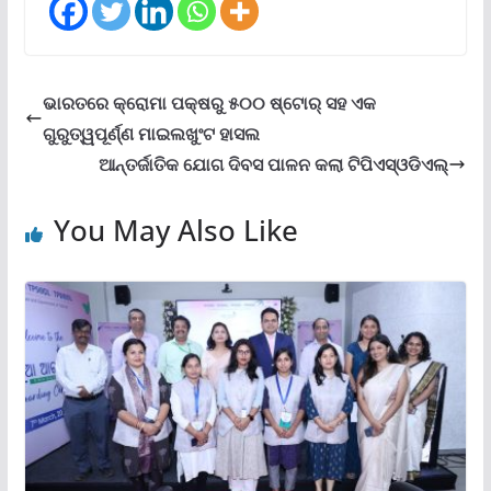
ଭାରତରେ କ୍ରୋମା ପକ୍ଷରୁ ୫୦୦ ଷ୍ଟୋର୍ ସହ ଏକ
ଗୁରୁତ୍ୱପୂର୍ଣ୍ଣ ମାଇଲଖୁଂଟ ହାସଲ
ଆନ୍ତର୍ଜାତିକ ଯୋଗ ଦିବସ ପାଳନ କଲା ଟିପିଏସ୍ଓଡିଏଲ୍
You May Also Like