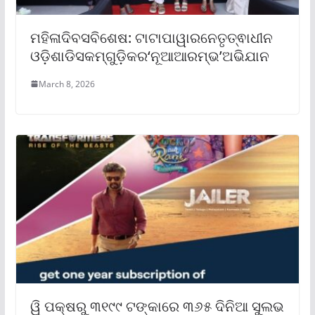
ମହିଳାଦିବସବିଶେଷ: ଟାଟାପାୱାରନେତୃତ୍ଵାଧୀନ
ଓଡ଼ିଶାଡିସକମ୍ଗୁଡ଼ିକର‘ନୂଆଆରମ୍ଭ’ଅଭିଯାନ
March 8, 2026
ୱି ପକ୍ଷରୁ ୩୧୯୯ ଟଙ୍କାରେ ୩୬୫ ଦିନିଆ ସୁଲଭ