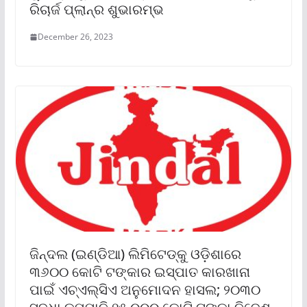
ରିଚାର୍ଜ ପ୍ଲାନ୍‌ର ଶୁଭାରମ୍ଭ
December 26, 2023
ଜିନ୍ଦଲ (ଇଣ୍ଡିଆ) ଲିମିଟେଡ୍‌କୁ ଓଡ଼ିଶାରେ
୩୬୦୦ କୋଟି ଟଙ୍କାର ଇସ୍ପାତ କାରଖାନା
ପାଇଁ ଏଚ୍‌ଏଲ୍‌ସିଏ ଅନୁମୋଦନ ହାସଲ; ୨୦୩୦