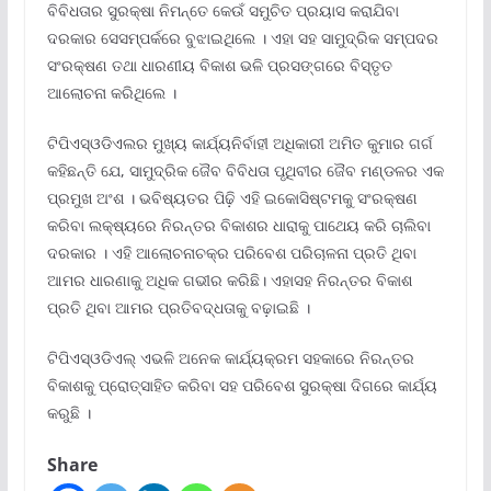
ବିବିଧତାର ସୁରକ୍ଷା ନିମନ୍ତେ କେଉଁ ସମୁଚିତ ପ୍ରୟାସ କରାଯିବା
ଦରକାର ସେସମ୍ପର୍କରେ ବୁଝାଇଥିଲେ । ଏହା ସହ ସାମୁଦ୍ରିକ ସମ୍ପଦର
ସଂରକ୍ଷଣ ତଥା ଧାରଣୀୟ ବିକାଶ ଭଳି ପ୍ରସଙ୍ଗରେ ବିସ୍ତୃତ
ଆଲୋଚନା କରିଥିଲେ ।
ଟିପିଏସ୍ଓଡିଏଲର ମୁଖ୍ୟ କାର୍ଯ୍ୟନିର୍ବାହୀ ଅଧିକାରୀ ଅମିତ କୁମାର ଗର୍ଗ
କହିଛନ୍ତି ଯେ, ସାମୁଦ୍ରିକ ଜୈବ ବିବିଧତା ପୃଥିବୀର ଜୈବ ମଣ୍ଡଳର ଏକ
ପ୍ରମୁଖ ଅଂଶ । ଭବିଷ୍ୟତର ପିଢ଼ି ଏହି ଇକୋସିଷ୍ଟମକୁ ସଂରକ୍ଷଣ
କରିବା ଲକ୍ଷ୍ୟରେ ନିରନ୍ତର ବିକାଶର ଧାରାକୁ ପାଥେୟ କରି ଚାଲିବା
ଦରକାର । ଏହି ଆଲୋଚନାଚକ୍ର ପରିବେଶ ପରିଚାଳନା ପ୍ରତି ଥିବା
ଆମର ଧାରଣାକୁ ଅଧିକ ଗଭୀର କରିଛି। ଏହାସହ ନିରନ୍ତର ବିକାଶ
ପ୍ରତି ଥିବା ଆମର ପ୍ରତିବଦ୍ଧତାକୁ ବଢ଼ାଇଛି ।
ଟିପିଏସ୍ଓଡିଏଲ୍ ଏଭଳି ଅନେକ କାର୍ଯ୍ୟକ୍ରମ ସହକାରେ ନିରନ୍ତର
ବିକାଶକୁ ପ୍ରୋତ୍ସାହିତ କରିବା ସହ ପରିବେଶ ସୁରକ୍ଷା ଦିଗରେ କାର୍ଯ୍ୟ
କରୁଛି ।
Share