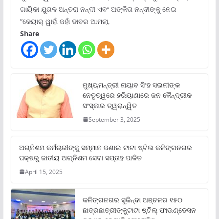
ଗାୟିକା ଯୁଗଳ ଅନ୍ତରା ନନ୍ଦୀ ଏବଂ ଅଙ୍କିତା ନନ୍ଦୀଙ୍କୁ ନେଇ
“କେୟାର୍ ୱାହାଁ ଜହାଁ ଡାବର ଆମଲା,
Share
ମୁଖ୍ୟମନ୍ତ୍ରୀ ନାୟାବ ସିଂହ ସଇନୀଙ୍କ
ନେତୃତ୍ୱରେ ହରିୟାଣାରେ ଜନ କୈନ୍ଦ୍ରୀକ
ସଂସ୍କାର ତ୍ୱରାନ୍ୱିତ
September 3, 2025
ଅଗ୍ନିଶମ କର୍ମଚାରୀଙ୍କୁ ସମ୍ମାନ ଜଣାଇ ଟାଟା ଷ୍ଟିଲ କଳିଙ୍ଗନଗର
ପକ୍ଷରୁ ଜାତୀୟ ଅଗ୍ନିଶମ ସେବା ସପ୍ତାହ ପାଳିତ
April 15, 2025
କଳିଙ୍ଗନଗର ସୁକିନ୍ଦା ଅଞ୍ଚଳର ୧୫୦
ଛାତ୍ରଛାତ୍ରୀଙ୍କୁଟାଟା ଷ୍ଟିଲ୍ ଫାଉଣ୍ଡେସନ