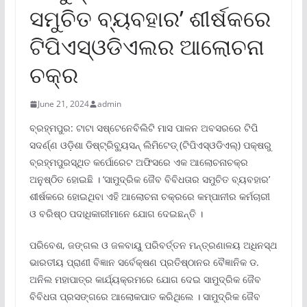
ସମୁଚିତ ବ୍ୟବହାର’ ଶୀର୍ଷକରେ
ଟିପିଏସ୍ଓଡିଏଲର ଆଲୋଚନା
ଚକ୍ର
June 21, 2024
admin
ବ୍ରହ୍ମପୁର: ଟାଟା ସଷ୍ଟେନେବିଲିଟି ମାସ ପାଳନ ଅବସରରେ ଟିପି
ସଦର୍ଣ୍ଣ ଓଡ଼ିଶା ଡିଷ୍ଟ୍ରିବ୍ୟୁସନ୍ ଲିମିଟେଡ୍ (ଟିପିଏସ୍ଓଡିଏଲ୍) ପକ୍ଷରୁ
ବ୍ରହ୍ମପୁରସ୍ଥିତ କର୍ପୋରେଟ ଅଫିସରେ ଏକ ଆଲୋଚନାଚକ୍ର
ଅନୁଷ୍ଠିତ ହୋଇଛି । ‘ସାମୁଦ୍ରିକ ଜୈବ ବିବିଧତାର ସମୁଚିତ ବ୍ୟବହାର’
ଶୀର୍ଷକରେ ହୋଇଥିବା ଏହି ଆଲୋଚନା ଚକ୍ରରେ କମ୍ପାନୀର କର୍ମଚାରୀ
ଓ ବରିଷ୍ଠ ପଦାଧିକାରୀମାନେ ଯୋଗ ଦେଇଛନ୍ତି ।
ପରିବେଶ, ଜଙ୍ଗଲ ଓ ଜଳବାୟୁ ପରିବର୍ତ୍ତନ ମନ୍ତ୍ରଣାଳୟ ଅଧିନସ୍ଥ
ଭାରତୀୟ ପ୍ରାଣୀ ବିଜ୍ଞାନ ସର୍ବେକ୍ଷଣ ପ୍ରତିଷ୍ଠାନର ବୈଜ୍ଞାନିକ ଡ.
ଅନିଲ ମହାପାତ୍ର କାର୍ଯ୍ୟକ୍ରମରେ ଯୋଗ ଦେଇ ସାମୁଦ୍ରିକ ଜୈବ
ବିବିଧତା ପ୍ରସଙ୍ଗରେ ଆଲୋକପାତ କରିଥିଲେ । ସାମୁଦ୍ରିକ ଜୈବ