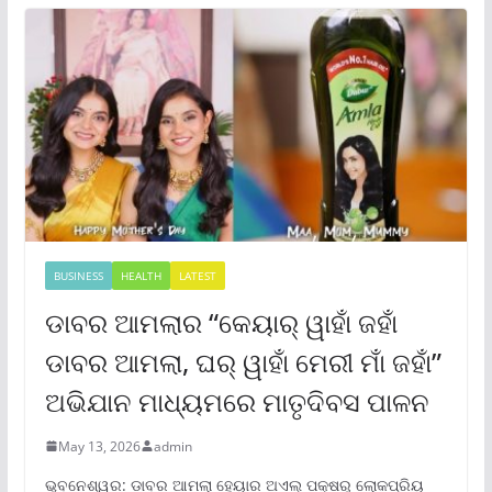
BUSINESS
HEALTH
LATEST
ଡାବର ଆମଲାର “କେୟାର୍ ୱାହାଁ ଜହାଁ
ଡାବର ଆମଲା, ଘର୍ ୱାହାଁ ମେରୀ ମାଁ ଜହାଁ”
ଅଭିଯାନ ମାଧ୍ୟମରେ ମାତୃଦିବସ ପାଳନ
May 13, 2026
admin
ଭୁବନେଶ୍ୱର: ଡାବର ଆମଲା ହେୟାର ଅଏଲ୍ ପକ୍ଷରୁ ଲୋକପ୍ରିୟ