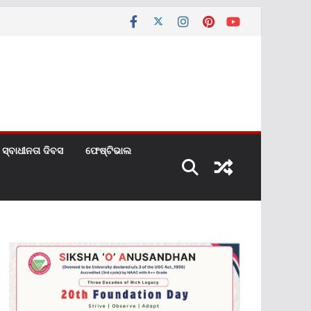
ସ୍ବାଧୀନତା ଦିବସ
ଫେଷ୍ଟିଭାଲ