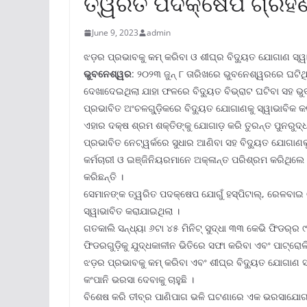
ତ୍ୱରିତ ପଦକ୍ଷେପ ଗ୍ରହ
June 9, 2023
admin
ଝଡ଼ର ପ୍ରଭାବକୁ କମ୍ କରିବା ଓ ଶୀଘ୍ର ବିଦ୍ୟୁତ ଯୋଗାଣ ସ୍ୱାଭ
ଭୁବନେଶ୍ୱର
: ୨୦୨୩ ଜୁନ୍ ୮ ତାରିଖରେ ଭୁବନେଶ୍ୱରରେ ଘଟିଥି
ଦେଖାଦେଇଥିଲା ଯାହା ଫଳରେ ବିଦ୍ୟୁତ ବିଭ୍ରାଟ ଘଟିବା ସହ ଭୁବନ
ପ୍ରଭାବିତ ଅଂଚଳଗୁ୍‌ଡ଼ିକରେ ବିଦ୍ୟୁତ ଯୋଗାଣକୁ ସ୍ୱାଭାବିକ କରିବା
ଏହାର ଦକ୍ଷ ଶ୍ରମ ଶକ୍ତିଙ୍କୁ ଯୋଗାଡ଼ କରି ତୁରନ୍ତ ପୁନରୁଦ୍ଧ
ପ୍ରଭାବିତ ନେଟ୍‌ୱର୍କରେ ସୁଧାର ଆଣିବା ସହ ବିଦ୍ୟୁତ ଯୋଗାଣକୁ 
କର୍ମଚାରୀ ଓ ଇଞ୍ଜିନିୟରମାନେ ଅକ୍ଳାନ୍ତ ପରିଶ୍ରମ କରିଥିଲେ
କରିଛନ୍ତି ।
ସେମାନଙ୍କ ତ୍ୱରିତ ପଦକ୍ଷେପ ଯୋଗୁଁ ହସ୍ପିଟାଲ୍‌, ରେଳବାଇ 
ସ୍ୱାଭାବିତ କରାଯାଇଥିଲା ।
ଗତକାଲି ସନ୍ଧ୍ୟା ୬ଟା ୪୫ ମିନିଟ୍ ସୁଦ୍ଧା ୩୩ କେଭି ଫିଡର୍‌
ଫିଡରଗୁଡ଼ିକୁ ଯୁଦ୍ଧକାଳୀନ ଭିତିରେ ସଫା କରିବା ଏବଂ ପାଟ୍ରୋଲ
ଝଡ଼ର ପ୍ରଭାବକୁ କମ୍ କରିବା ଏବଂ ଶୀଘ୍ର ବିଦ୍ୟୁତ ଯୋଗାଣ ସ୍ୱ
କଂପାନି ଭରସା ଦେବାକୁ ଚାହୁଛି ।
ବିଶେଷ କରି ତୀବ୍ର ପାଣିପାଗ ଭଳି ଘଟଣାରେ ଏକ ଭରସାଯୋଗ୍ୟ 