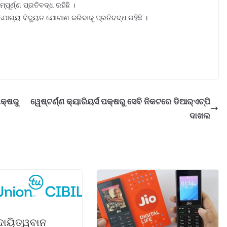
୍ପୂର୍ଣ୍ଣ ପ୍ରତିବଦ୍ଧ ରହିଛି ।
ଯୋଗ୍ୟ ବିଦ୍ୟୁତ ଯୋଗାଣ କରିବାକୁ ପ୍ରତିବଦ୍ଧ ରହିଛି ।
କ୍ଷରୁ
ୱେଷ୍ଟର୍ଣ୍ଣ କ୍ୟାରିୟର୍ସ ପକ୍ଷରୁ ସେବି ନିକଟରେ ଡିଆର୍‌ଏଚ୍‌ପି
ଦାଖଲ
ାୟିତ୍ୱବାନ