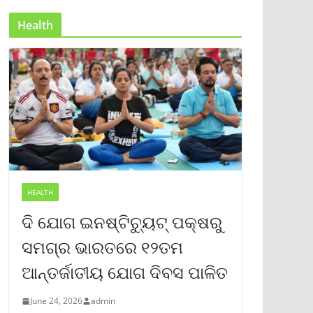
Health
HEALTH
ଦି ଯୋଗ ଇନଷ୍ଟିଚ୍ୟୁଟ୍ ପକ୍ଷରୁ
ସମଗ୍ର ଭାରତରେ ୧୨ତମ
ଆନ୍ତର୍ଜାତୀୟ ଯୋଗ ଦିବସ ପାଳିତ
June 24, 2026
admin