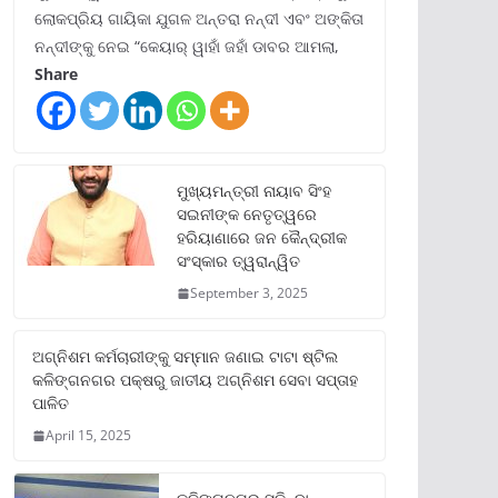
ଲୋକପ୍ରିୟ ଗାୟିକା ଯୁଗଳ ଅନ୍ତରା ନନ୍ଦୀ ଏବଂ ଅଙ୍କିତା
ନନ୍ଦୀଙ୍କୁ ନେଇ “କେୟାର୍ ୱାହାଁ ଜହାଁ ଡାବର ଆମଲା,
Share
ମୁଖ୍ୟମନ୍ତ୍ରୀ ନାୟାବ ସିଂହ
ସଇନୀଙ୍କ ନେତୃତ୍ୱରେ
ହରିୟାଣାରେ ଜନ କୈନ୍ଦ୍ରୀକ
ସଂସ୍କାର ତ୍ୱରାନ୍ୱିତ
September 3, 2025
ଅଗ୍ନିଶମ କର୍ମଚାରୀଙ୍କୁ ସମ୍ମାନ ଜଣାଇ ଟାଟା ଷ୍ଟିଲ
କଳିଙ୍ଗନଗର ପକ୍ଷରୁ ଜାତୀୟ ଅଗ୍ନିଶମ ସେବା ସପ୍ତାହ
ପାଳିତ
April 15, 2025