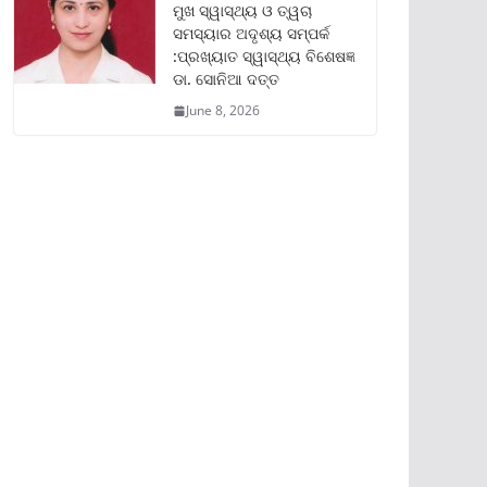
ମୁଖ ସ୍ୱାସ୍ଥ୍ୟ ଓ ତ୍ୱଚା
ସମସ୍ୟାର ଅଦୃଶ୍ୟ ସମ୍ପର୍କ
:ପ୍ରଖ୍ୟାତ ସ୍ୱାସ୍ଥ୍ୟ ବିଶେଷଜ୍ଞ
ଡା. ସୋନିଆ ଦତ୍ତ
June 8, 2026