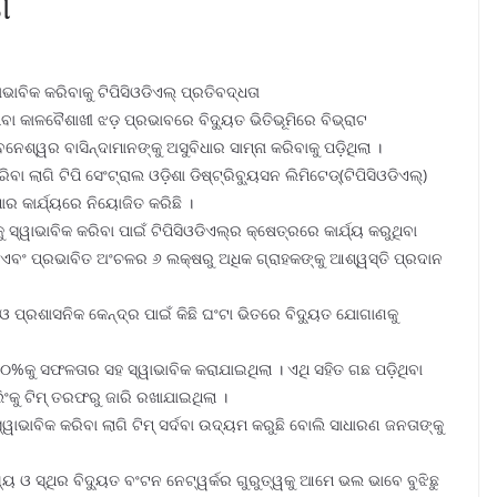
ଣ
ାବିକ କରିବାକୁ ଟିପିସିଓଡିଏଲ୍ ପ୍ରତିବଦ୍ଧତା
ବା କାଳବୈଶାଖୀ ଝଡ଼ ପ୍ରଭାବରେ ବିଦ୍ୟୁତ ଭିତିଭୂମିରେ ବିଭ୍ରାଟ
େଶ୍ୱର ବାସିନ୍ଦାମାନଙ୍କୁ ଅସୁବିଧାର ସାମ୍ନା କରିବାକୁ ପଡ଼ିଥିଲା ।
 ଲାଗି ଟିପି ସେଂଟ୍ରାଲ ଓଡ଼ିଶା ଡିଷ୍ଟ୍ରିବ୍ୟୁସନ ଲିମିଟେଡ୍‌(ଟିପିସିଓଡିଏଲ୍‌)
ାର କାର୍ଯ୍ୟରେ ନିୟୋଜିତ କରିଛି ।
ସ୍ୱାଭାବିକ କରିବା ପାଇଁ ଟିପିସିଓଡିଏଲ୍‌ର କ୍ଷେତ୍ରରେ କାର୍ଯ୍ୟ କରୁଥିବା
 ଏବଂ ପ୍ରଭାବିତ ଅଂଚଳର ୬ ଲକ୍ଷରୁ ଅଧିକ ଗ୍ରାହକଙ୍କୁ ଆଶ୍ୱସ୍ତି ପ୍ରଦାନ
ଓ ପ୍ରଶାସନିକ କେନ୍ଦ୍ର ପାଇଁ କିଛି ଘଂଟା ଭିତରେ ବିଦ୍ୟୁତ ଯୋଗାଣକୁ
ର ୯୦%କୁ ସଫଳତାର ସହ ସ୍ୱାଭାବିକ କରାଯାଇଥିଲା । ଏଥି ସହିତ ଗଛ ପଡ଼ିଥିବା
ିଂକୁ ଟିମ୍ ତରଫରୁ ଜାରି ରଖାଯାଇଥିଲା ।
ାଭାବିକ କରିବା ଲାଗି ଟିମ୍ ସର୍ଦବା ଉଦ୍ୟମ କରୁଛି ବୋଲି ସାଧାରଣ ଜନତାଙ୍କୁ
ଓ ସ୍ଥିର ବିଦ୍ୟୁତ ବଂଟନ ନେଟ୍‌ୱର୍କର ଗୁରୁତ୍ୱକୁ ଆମେ ଭଲ ଭାବେ ବୁଝିଛୁ