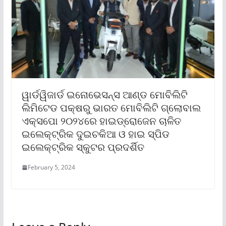
ୱାର୍ଡୱିଜାର୍ଡ ଇନୋଭେସନ୍ସ ଆଣ୍ଡ ମୋବିଲିଟି
ଲିମିଟେଡ ପକ୍ଷରୁ ଭାରତ ମୋବିଲିଟି ଗ୍ଲୋବାଲ
ଏକ୍ସପୋ ୨୦୨୪ରେ ହାଇଡ୍ରୋଜେନ ଚାଳିତ
ଇଲେକ୍ଟ୍ରିକ ଦୁଇଚକିଆ ଓ ହାଇ ସ୍ପିଡ
ଇଲେକ୍ଟ୍ରିକ ସ୍କୁଟର ପ୍ରଦର୍ଶିତ
February 5, 2024