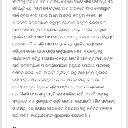
ଭାବନାକୁ ବ୍ୟକ୍ତ କରି ଟିପିଏସ୍‌ଓଡିଏଲ୍‌ର ସିଇଓ ଶ୍ରୀ ଅରବିନ୍ଦ ସିଂହ
କହିଛନ୍ତି ଯେ, “ଗ୍ରୀଷ୍ମ ଋତୁରେ ଆମ ଅଂଚଳରେ ୭୮୦ ମେଗାୱାଟ
ଶୀର୍ଷ ଚାହିଦା ହେବ ବୋଲି ଆମେ ଆକଳନ କରିଥିବା ବେଳେ ଏହି
ଅଂଚଳରେ ନିରବଚ୍ଛିନ୍ନ ବିଦ୍ୟୁତ ଯୋଗାଣ ନିଶ୍ଚିତ କରିବା ଲାଗି
ଆମେ ପ୍ରତ୍ୟକ୍ଷ ପଦକ୍ଷେପ ଗ୍ରହଣ କରିଛୁ । ଚାହିଦା ବୃଦ୍ଧିର
ମୁକାବିଲା କରିବା ଏବଂ ଆମ ଗ୍ରାହକମାନଙ୍କୁ ଭରସାଯୋଗ୍ୟ ବିଦ୍ୟୁତ
ଯୋଗାଣ କରିବା ଲାଗି ଆମେ ଉନ୍ନତ ପ୍ରଯୁକ୍ତିର ବ୍ୟବହାର
କରିଥିବା ବେଳେ ପ୍ରତ୍ୟକ୍ଷ ରକ୍ଷଣାବେକ୍ଷଣ ବ୍ୟବସ୍ଥାକୁ
କାର୍ଯ୍ୟକାରୀ କରିଛୁ । ଆମର ଲକ୍ଷ୍ୟ ହେଉଛି ଆମ ଗ୍ରାହକମାନଙ୍କ
ପାଇଁ ନିରବଚ୍ଛିନ୍ନ ଓ ଭରସାଯୋଗ୍ୟ ବିଦ୍ୟୁତ ଯୋଗାଣ ପାଇବାକୁ
ନିଶ୍ଚିତ କରିବା ଏବଂ ଆଗାମୀ ଗ୍ରୀଷ୍ଣ ଋତୁ ଆହ୍ୱାନର ମୁକାବିଲା
କରିବା ଲାଗି ଆମ ପ୍ରସ୍ତୁତି ଉପରେ ଆମର ବିଶ୍ୱାସ ରହିଛି ।’’
ଗ୍ରୀଷ୍ମ ଋତୁର ବିଦ୍ୟୁତ ଚାହିଦା ଅନୁସାରେ ଏବଂ ପରିଚାଳନାରେ
ଯେକୌଣସି ଅଘଟଣକୁ ଆହୁରି ହ୍ରାସ କରିବା ଲାଗି କଂପାନି ପକ୍ଷରୁ
ସଂସ୍ଥାରେ ଏକ ସୁରକ୍ଷା ସଂସ୍କୃତି ଗ୍ରହଣ କରାଯାଇଛି । ହିଟ୍ ଷ୍ଟ୍ରେସ୍
ଓ ଫାଷ୍ଟ୍ ଏଡ୍ ଉପରେ ସଚେତନତା ବିଷୟରେ ସବୁ କର୍ମଚାରୀମାନଙ୍କ
ଲାଗି ତାଲିମ କାର୍ଯ୍ୟକ୍ରମର ଶୁଭାରମ୍ଭ କରାଯାଇଛି ।