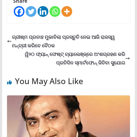
Share
ଗ୍ରୀଷ୍ମ ପ୍ରବାହ ମୁକାବିଲା ପ୍ରସ୍ତୁତି ନେଇ ଆଜି ରାଜସ୍ୱ
ମନ୍ତ୍ରୀ କରିବେ ବୈଠକ
ୱି୨୦ ଫ୍ୟାନ୍ ଫେଷ୍ଟ୍ ଚ୍ୟାଲେଞ୍ଜ୍‌ରେ ଅଂଶଗ୍ରହଣ କରି
ପ୍ରତିଦିନ ସ୍ମାର୍ଟଫୋନ୍ ଜିତିବା ସୁଯୋଗ
You May Also Like