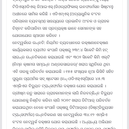
ଟିପିଏସ୍‌ଓଡିଏଲ୍ ଜିଆଇଏସ୍ (ଜିଓଗ୍ରାଫିକାଲ୍ ଇନଫର୍ମେସନ ସିଷ୍ଟମ୍‌)
ଅଧୀନରେ ସାମିଲ କରିଛି । ଏଡିଏମ୍‌ଏସ୍ (ଅତ୍ୟାଧୁନିକ ବଂଟନ
ପରିଚାଳନା ବ୍ୟବସ୍ଥା) ସାହଯ୍ୟରେ ପ୍ରଭାବିତ ଅଂଚଳ ଓ ଗ୍ରାହକ
ଚିହ୍ନଟ କରିପାରିବା ସହ ପ୍ରତ୍ୟକ୍ଷ ଭାବେ ସେମାନଙ୍କ ସହ
ଯୋଗାଯୋଗ ସ୍ଥାପନ କରିବେ ।
ନେଟ୍‌ୱର୍କରେ ଉନ୍ନତି: ନିୟମିତ ବ୍ୟବଧାନରେ ରକ୍ଷଣାବେକ୍ଷଣ
କାର୍ଯ୍ୟକଳାପ ବ୍ୟତୀତ କଂପାନି ପକ୍ଷରୁ ୨୩୯.୪ ସିକେଟି କିମି ହଟ୍
ଲାଇନ୍‌ର ଉନ୍ନତିକରଣ କରାଯାଇଛି ଏବଂ ୩୦୨ ସିକେଟି କିମି ଏଲ୍‌ଟି
(ନିମ୍ନ କ୍ଷମତା ସମ୍ପନ୍ନ ଅଣ୍ଡରସାଇଜଡ୍‌/ ଖରାପ ସ୍ଥିତିରେ ଥିବା
ଏବି ତାରକୁ ପରିବର୍ତନ କରାଯାଇଛି । ୧୫୫ ସଂଖ୍ୟକ ନୂଆ ଭିସିବି ସହିତ
ପୁରୁଣା ପ୍ରାଥମିକ ସବ୍ ଷ୍ଟେସନ (ନନ୍‌-ଓଡିଏସ୍‌ଏସ୍‌ପି)ରେ ୪୫.୩
ଏମ୍‌ଭିଏର ବିଦ୍ୟୁତ ଟ୍ରାନ୍ସଫର୍ମର ଦକ୍ଷତା ଯୋଗ କରାଯାଇଛି ।
ଗ୍ରୀଷ୍ମ ଋତୁ ସାରାରେ ଗ୍ରାହକମାନଙ୍କ ଲାଗି ନିରବଚ୍ଛିନ୍ନ ବିଦ୍ୟୁତ
ଯୋଗାଣକୁ ନିଶ୍ଚିତ କରିବା ଲାଗି ୨୦୭୯ ଖରାପ ଡିଟିଆର୍ ପରିବର୍ତନ
କରାଯାଇଥିବା ବେଳେ କଂପାନି ପକ୍ଷରୁ ଡିଟିଆର୍‌ରେ (ଡିଷ୍ଟ୍ରିବ୍ୟୁସନ
ଟ୍ରାନ୍ସଫର୍ମର) ଉନ୍ନତିକରଣ ସହ ନେଟ୍‌ୱର୍କରେ ୩୪.୧୨ ଏମ୍‌ଭିଏ
ବଂଟନ ନେଟ୍‌ୱର୍କ ଦକ୍ଷତା ଯୋଗ କରାଯାଇଛି । ଅନ୍ୟାନ୍ୟ ଅଭିଯାନ
ଭିତରେ ସାମିଲ ରହିଛି ବିଦ୍ୟୁତ ଟ୍ରାନ୍ସଫର୍ମର ଓ ବଂଟନ ଟ୍ରାନ୍ସଫର୍ମର