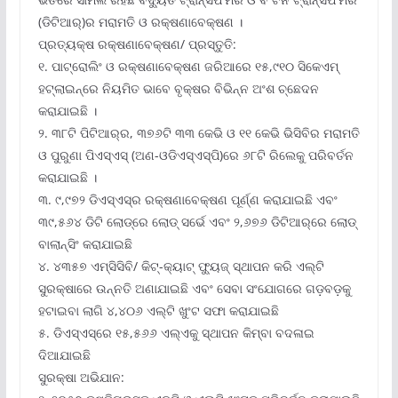
(ଡିଟିଆର୍‌)ର ମରାମତି ଓ ରକ୍ଷଣାବେକ୍ଷଣ ।
ପ୍ରତ୍ୟକ୍ଷ ରକ୍ଷଣାବେକ୍ଷଣ/ ପ୍ରସ୍ତୁତି:
୧. ପାଟ୍ରୋଲିଂ ଓ ରକ୍ଷଣାବେକ୍ଷଣ ଜରିଆରେ ୧୫,୯୧୦ ସିକେଏମ୍
ହଟ୍‌ଲାଇନ୍‌ରେ ନିୟମିତ ଭାବେ ବୃକ୍ଷର ବିଭିନ୍ନ ଅଂଶ ଚ୍ଛେଦନ
କରାଯାଇଛି ।
୨. ୩୮ଟି ପିଟିଆର୍‌ର, ୩୭୬ଟି ୩୩ କେଭି ଓ ୧୧ କେଭି ଭିସିବିର ମରାମତି
ଓ ପୁରୁଣା ପିଏସ୍‌ଏସ୍ (ଅଣ-ଓଡିଏସ୍‌ଏସ୍‌ପି)ରେ ୬୮ଟି ରିଲେକୁ ପରିବର୍ତନ
କରାଯାଇଛି ।
୩. ୯,୯୭୨ ଡିଏସ୍‌ଏସ୍‌ର ରକ୍ଷଣାବେକ୍ଷଣ ପୂର୍ଣ୍ଣ କରାଯାଇଛି ଏବଂ
୩୯,୫୬୪ ଡିଟି ଲୋଡ୍‌ରେ ଲୋଡ୍ ସର୍ଭେ ଏବଂ ୨,୬୭୬ ଡିଟିଆର୍‌ରେ ଲୋଡ୍
ବାଲାନ୍‌ସିଂ କରାଯାଇଛି
୪. ୪୩୫୭ ଏମ୍‌ସିସିବି/ କିଟ୍‌-କ୍ୟାଟ୍ ଫ୍ୟୁଜ୍ ସ୍ଥାପନ କରି ଏଲ୍‌ଟି
ସୁରକ୍ଷାରେ ଉନ୍ନତି ଅଣାଯାଇଛି ଏବଂ ସେବା ସଂଯୋଗରେ ଗଡ଼ବଡ଼କୁ
ହଟାଇବା ଲାଗି ୪,୪୦୬ ଏଲ୍‌ଟି ଖୁଂଟ ସଫା କରାଯାଇଛି
୫. ଡିଏସ୍‌ଏସ୍‌ରେ ୧୫,୫୬୬ ଏଲ୍‌ଏକୁ ସ୍ଥାପନ କିମ୍ବା ବଦଳାଇ
ଦିଆଯାଇଛି
ସୁରକ୍ଷା ଅଭିଯାନ: