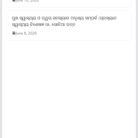
June 10, 2026
ମୁଖ ସ୍ୱାସ୍ଥ୍ୟ ଓ ତ୍ୱଚା ସମସ୍ୟାର ଅଦୃଶ୍ୟ ସମ୍ପର୍କ :ପ୍ରଖ୍ୟାତ
ସ୍ୱାସ୍ଥ୍ୟ ବିଶେଷଜ୍ଞ ଡା. ସୋନିଆ ଦତ୍ତ
June 8, 2026