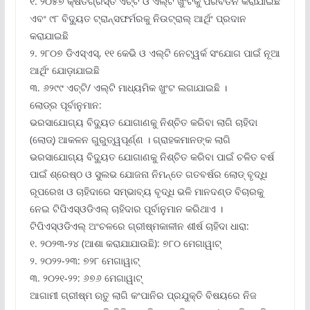
୧. ୨୦୫୭ କ୍ଷତିଗ୍ରସ୍ତ ଏଚ୍‌ଟି ଓ ଏଲ୍‌ଟି ଖୁଂଟକୁ ପରିବର୍ତନ କରାଯାଇଛି
ଏବଂ ୯୮ ବିଦ୍ୟୁତ ଟ୍ରାନ୍ସଫର୍ମରକୁ ନିଉଟ୍ରାଲ୍ ଆର୍ଥିଂ ପ୍ରଦାନ
କରାଯାଇଛି
୨. ୨୮୦୭ ଡିଏସ୍‌ଏସ୍‌, ୧୧ କେଭି ଓ ଏଲ୍‌ଟି ନେଟ୍‌ୱର୍କ ସଂଯୋଗ ପାଇଁ ନୂଆ
ଆର୍ଥିଂ ଯୋଡ଼ାଯାଇଛି
୩. ୬୨୯୯ ଏଚ୍‌ଟି/ ଏଲ୍‌ଟି ମାଧ୍ୟମିକ ଖୁଂଟ ଲଗାଯାଇଛି ।
ଲୋଡ୍‌ର ପୂର୍ବାନୁମାନ:
ଭରସାଯୋଗ୍ୟ ବିଦ୍ୟୁତ ଯୋଗାଣକୁ ନିଶ୍ଚିତ କରିବା ଲାଗି ଚାହିଦା
(ଲୋଡ୍‌) ଆକଳନ ଗୁରୁତ୍ୱପୂର୍ଣ୍ଣ । ଗ୍ରାହକମାନଙ୍କ ଲାଗି
ଭରସାଯୋଗ୍ୟ ବିଦ୍ୟୁତ ଯୋଗାଣକୁ ନିଶ୍ଚିତ କରିବା ପାଇଁ ଚଳିତ ବର୍ଷ
ପାଇଁ ଶ୍ରେଷ୍ଠ ଓ ସୁଲଭ ଯୋଜନା ନିମନ୍ତେ ଗତବର୍ଷର ଲୋଡ୍ ବୃଦ୍ଧି
ରୂପରେଖ ଓ ଚାହିଦାରେ ସମ୍ଭାବ୍ୟ ବୃଦ୍ଧି ଭଳି ମାନଦଣ୍ଡ ବିଚାରକୁ
ନେଇ ଟିପିଏସ୍‌ଓଡିଏଲ୍ ଚାହିଦାର ପୂର୍ବାନୁମାନ କରିଥାଏ ।
ଟିପିଏସ୍‌ଓଡିଏଲ୍ ଅଂଚଳରେ ଗ୍ରୀଷ୍ମକାଳୀନ ଶୀର୍ଷ ଚାହିଦା ଧାରା:
୧. ୨୦୨୩-୨୪ (ଆଶା କରାଯାଯାଉଛି): ୭୮୦ ମେଗାୱାଟ୍‌
୨. ୨୦୨୨-୨୩: ୭୨୮ ମେଗାୱାଟ୍‌
୩. ୨୦୨୧-୨୨: ୬୭୬ ମେଗାୱାଟ୍‌
ଆଗାମୀ ଗ୍ରୀଷ୍ମ ଋତୁ ଲାଗି କଂପାନିର ପ୍ରଯୁକ୍ତି ବିଷୟରେ ନିଜ