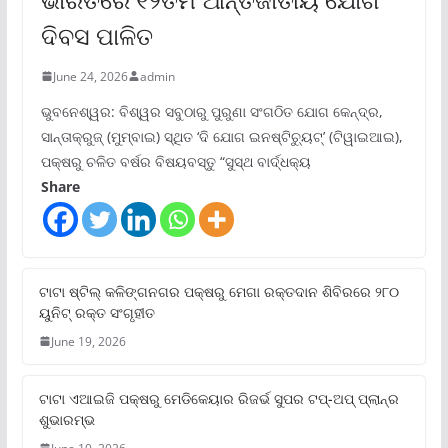
ଦିବସ ପାଳିତ
June 24, 2026
admin
ଭୁବନେଶ୍ୱର: ବିଶ୍ୱର ସବୁଠାରୁ ପୁରୁଣା ସଂଗଠିତ ଯୋଗ କେନ୍ଦ୍ର,
ସାନ୍ତାକ୍ରୁଜ୍ (ମୁମ୍ବାଇ) ସ୍ଥିତ ‘ଦି ଯୋଗ ଇନଷ୍ଟିଚ୍ୟୁଟ୍‌’ (ଟିୱାଇଆଇ),
ପକ୍ଷରୁ ଚଳିତ ବର୍ଷର ବିଷୟବସ୍ତୁ “ସୁସ୍ଥ ବାର୍ଦ୍ଧକ୍ୟ
Share
ଟାଟା ଷ୍ଟିଲ୍‌ କଳିଙ୍ଗନଗର ପକ୍ଷରୁ ମେଗା ରକ୍ତଦାନ ଶିବିରରେ ୨୮୦
ୟୁନିଟ୍‌ ରକ୍ତ ସଂଗୃହୀତ
June 19, 2026
ଟାଟା ଏଆଇଜି ପକ୍ଷରୁ ମେଡିକେୟାର ରିଜର୍ଭ ସୁପର ଟପ୍‌-ଅପ୍ ପ୍ଲାନ୍‌ର
ଶୁଭାରମ୍ଭ