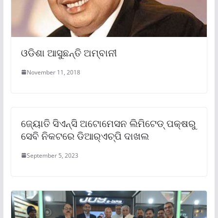
ଓଡିଶା ଆସୁଛନ୍ତି ଅମ୍ବାନୀ
November 11, 2018
ଜ୍ୟୋତି ସିଏନ୍‌ସି ଅଟୋମେସନ ଲିମିଟେଡ୍ ପକ୍ଷରୁ
ସେବି ନିକଟରେ ଡିଆର୍‌ଏଚ୍‌ପି ଦାଖଲ
September 5, 2023