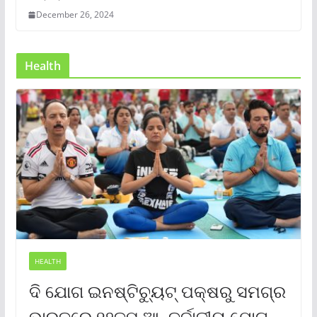
December 26, 2024
Health
HEALTH
ଦି ଯୋଗ ଇନଷ୍ଟିଚ୍ୟୁଟ୍ ପକ୍ଷରୁ ସମଗ୍ର
ଭାରତରେ ୧୨ତମ ଆନ୍ତର୍ଜାତୀୟ ଯୋଗ