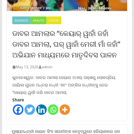
BUSINESS
HEALTH
LATEST
ଡାବର ଆମଲାର “କେୟାର୍ ୱାହାଁ ଜହାଁ
ଡାବର ଆମଲା, ଘର୍ ୱାହାଁ ମେରୀ ମାଁ ଜହାଁ”
ଅଭିଯାନ ମାଧ୍ୟମରେ ମାତୃଦିବସ ପାଳନ
May 13, 2026
admin
ଭୁବନେଶ୍ୱର: ଡାବର ଆମଲା ହେୟାର ଅଏଲ୍ ପକ୍ଷରୁ ଲୋକପ୍ରିୟ
ଗାୟିକା ଯୁଗଳ ଅନ୍ତରା ନନ୍ଦୀ ଏବଂ ଅଙ୍କିତା ନନ୍ଦୀଙ୍କୁ ନେଇ
“କେୟାର୍ ୱାହାଁ ଜହାଁ ଡାବର ଆମଲା,
Share
ମୁଖ୍ୟମନ୍ତ୍ରୀ ନାୟାବ ସିଂହ ସଇନୀଙ୍କ ନେତୃତ୍ୱରେ ହରିୟାଣାରେ ଜନ