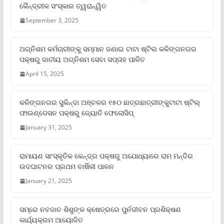
କୈନ୍ଦ୍ରୀକ ସଂସ୍କାର ତ୍ୱରାନ୍ୱିତ
September 3, 2025
ଅଗ୍ନିଶମ କର୍ମଚାରୀଙ୍କୁ ସମ୍ମାନ ଜଣାଇ ଟାଟା ଷ୍ଟିଲ କଳିଙ୍ଗନଗର
ପକ୍ଷରୁ ଜାତୀୟ ଅଗ୍ନିଶମ ସେବା ସପ୍ତାହ ପାଳିତ
April 15, 2025
କଳିଙ୍ଗନଗର ସୁକିନ୍ଦା ଅଞ୍ଚଳର ୧୫୦ ଛାତ୍ରଛାତ୍ରୀଙ୍କୁଟାଟା ଷ୍ଟିଲ୍
ଫାଉଣ୍ଡେସନ ପକ୍ଷରୁ ଜ୍ୟୋତି ଫେଲୋସିପ୍‌
January 31, 2025
ରାମାୟଣ ସାଂସ୍କୃତିକ କେନ୍ଦ୍ର ପକ୍ଷରୁ ଅଯୋଧ୍ୟାରେ ରାମ ମନ୍ଦିର
ଉଦଘାଟନର ପ୍ରଥମ ବାର୍ଷିକୀ ପାଳନ
January 21, 2025
ସମ୍‌ରେ ନବଜାତ ଶିଶୁଙ୍କ କ୍ଷେତ୍ରରେ ପୁର୍ନଜୀବନ ପ୍ରଶିକ୍ଷଣ
କାର୍ଯ୍ୟକ୍ରମ ଆୟୋଜିତ