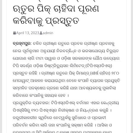
ଋତୁର ପିକ୍ ଚାହିଦା ପୂରଣ
କରିବାକୁ ପ୍ରସ୍ତୁତ
April 13, 2023
admin
ବ୍ରହ୍ମପୁର
: ଚଳିତ ଗ୍ରୀଷ୍ଣ ଋତୁରେ ପ୍ରବଳ ଗ୍ରୀଷ୍ଣ ପ୍ରବାହକୁ
ନେଇ ପୂର୍ବାନୁମାନ ଅନୁଯାୟୀ ନିରବଚ୍ଛିନ୍ନ ଓ ଭରସାଯୋଗ୍ୟ ବିଦ୍ୟୁତ
ଯୋଗାଣ ଲାଗି ଟାଟା ପାୱାର ଓ ଓଡ଼ିଶା ସରକାରଙ୍କ ଯୌଥ ଉଦ୍ୟୋଗ
ଟିପି ସଦର୍ଣ୍ଣ ଓଡ଼ିଶା ଡିଷ୍ଟ୍ରିବ୍ୟୁସନ ଲିମିଟେଡ୍ (ଟିପିଏସ୍‌ଓଡିଏଲ୍‌)
ପ୍ରସ୍ତୁତ ରହିଛି । ଗ୍ରୀଷ୍ଣ ଋତୁରେ ପିକ୍ ଡିମାଣ୍ଡ୍ (ଶୀର୍ଷ ଚାହିଦା) ୭୮୦
ମେଗାୱାଟ୍ ଆକଳନ କରାଯାଇଥିବା ବେଳେ କଂପାନି ବ୍ୟାପକ ପ୍ରଯୁକ୍ତି
ସମ୍ମଳିତ ପଦକ୍ଷେପ ଗ୍ରହଣ କରିଛି ଯାହା ଆବଶ୍ୟକତକୁ ମୁକାବିଲା
କରିବାରେ କଂପାନିକୁ ସହାୟକ ହେବ ।
ପ୍ରଯୁକ୍ତିର ବ୍ୟବହାର: ଟିପିଏସ୍‌ଓଡିଏଲ୍ ବର୍ତମାନ ଏହାର କେନ୍ଦ୍ରୀୟ
ପିଏସ୍‌ସିସିରୁ ୧୨୦ ପିଏସ୍‌ଏସ୍‌ର ନିରୀକ୍ଷଣ ଓ ନିୟନ୍ତ୍ରଣ କରୁଛି ।
ଜରୁରୀକାଳରୀନ ସ୍ଥିତିରେ ନେଟ୍‌ୱର୍କକୁ ସୁବିଧାରେ ଓ ପ୍ରଭାବୀ
ପରିବର୍ତନ କରିବା ଲାଗି ତାହା କଂପାନିକୁ ସକ୍ଷମ କରିଛି । ଆସିକା ଓ
ବ୍ରହ୍ମପୁର ଓ ସିଟି ସର୍କଲ୍‌ର ୯ ଲକ୍ଷ ସହରର ଗ୍ରାହକଙ୍କୁ ମଧ୍ୟ