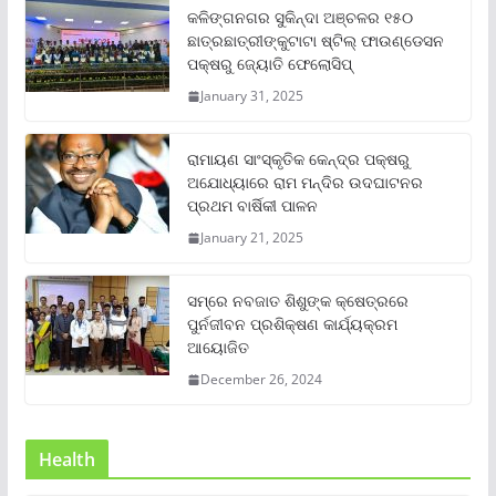
କଳିଙ୍ଗନଗର ସୁକିନ୍ଦା ଅଞ୍ଚଳର ୧୫୦
ଛାତ୍ରଛାତ୍ରୀଙ୍କୁଟାଟା ଷ୍ଟିଲ୍ ଫାଉଣ୍ଡେସନ
ପକ୍ଷରୁ ଜ୍ୟୋତି ଫେଲୋସିପ୍‌
January 31, 2025
ରାମାୟଣ ସାଂସ୍କୃତିକ କେନ୍ଦ୍ର ପକ୍ଷରୁ
ଅଯୋଧ୍ୟାରେ ରାମ ମନ୍ଦିର ଉଦଘାଟନର
ପ୍ରଥମ ବାର୍ଷିକୀ ପାଳନ
January 21, 2025
ସମ୍‌ରେ ନବଜାତ ଶିଶୁଙ୍କ କ୍ଷେତ୍ରରେ
ପୁର୍ନଜୀବନ ପ୍ରଶିକ୍ଷଣ କାର୍ଯ୍ୟକ୍ରମ
ଆୟୋଜିତ
December 26, 2024
Health