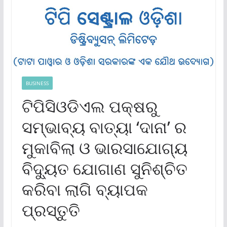
BUSINESS
ଟିପିସିଓଡିଏଲ ପକ୍ଷରୁ
ସମ୍ଭାବ୍ୟ ବାତ୍ୟା ‘ଦାନା’ ର
ମୁକାବିଲା ଓ ଭାରସାଯୋଗ୍ୟ
ବିଦ୍ୟୁତ ଯୋଗାଣ ସୁନିଶ୍ଚିତ
କରିବା ଲାଗି ବ୍ୟାପକ
ପ୍ରସ୍ତୁତି