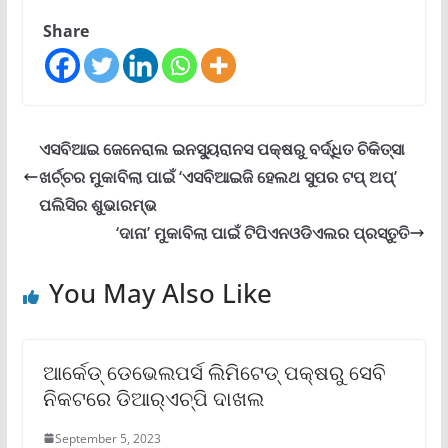
Share
ଏସବିଆଇ ଜେନେରାଲ ଇନସ୍ୟୁରାନସ ପକ୍ଷରୁ ବର୍ଦ୍ଧିତ ଚିକିତ୍ସା
ଖର୍ଚ୍ଚର ମୁକାବିଲା ପାଇଁ ‘ଏସବିଆଇଜି ହେଲଥ ସୁପର ଟପ୍ ଅପ୍‌’
ପଲିସିର ଶୁଭାରମ୍ଭ
‘ଦାନା’ ମୁକାବିଲା ପାଇଁ ଟିପିଏନଓଡିଏଲର ପ୍ରସ୍ତୁତି
You May Also Like
ଆର୍କେଡ୍ ଡେଭେଲପର୍ସ ଲିମିଟେଡ୍ ପକ୍ଷରୁ ସେବି
ନିକଟରେ ଡିଆର୍‌ଏଚ୍‌ପି ଦାଖଲ
September 5, 2023