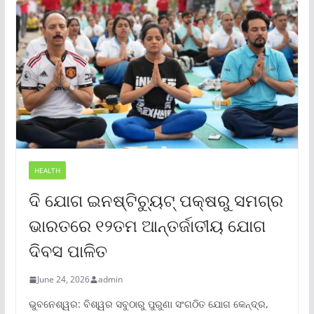
HEALTH
ଦି ଯୋଗ ଇନଷ୍ଟିଚ୍ୟୁଟ୍ ପକ୍ଷରୁ ସମଗ୍ର
ଭାରତରେ ୧୨ତମ ଆନ୍ତର୍ଜାତୀୟ ଯୋଗ
ଦିବସ ପାଳିତ
June 24, 2026
admin
ଭୁବନେଶ୍ୱର: ବିଶ୍ୱର ସବୁଠାରୁ ପୁରୁଣା ସଂଗଠିତ ଯୋଗ କେନ୍ଦ୍ର,