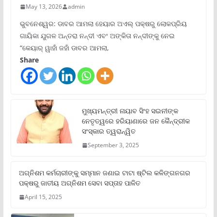
May 13, 2026
admin
ଭୁବନେଶ୍ୱର: ଡାବର ଆମଲା ହେୟାର ଅଏଲ୍ ପକ୍ଷରୁ ଲୋକପ୍ରିୟ
ଗାୟିକା ଯୁଗଳ ଅନ୍ତରା ନନ୍ଦୀ ଏବଂ ଅଙ୍କିତା ନନ୍ଦୀଙ୍କୁ ନେଇ
“କେୟାର୍ ୱାହାଁ ଜହାଁ ଡାବର ଆମଲା,
Share
ମୁଖ୍ୟମନ୍ତ୍ରୀ ନାୟାବ ସିଂହ ସଇନୀଙ୍କ
ନେତୃତ୍ୱରେ ହରିୟାଣାରେ ଜନ କୈନ୍ଦ୍ରୀକ
ସଂସ୍କାର ତ୍ୱରାନ୍ୱିତ
September 3, 2025
ଅଗ୍ନିଶମ କର୍ମଚାରୀଙ୍କୁ ସମ୍ମାନ ଜଣାଇ ଟାଟା ଷ୍ଟିଲ କଳିଙ୍ଗନଗର
ପକ୍ଷରୁ ଜାତୀୟ ଅଗ୍ନିଶମ ସେବା ସପ୍ତାହ ପାଳିତ
April 15, 2025