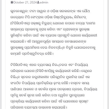
October 21, 2024
admin
ଭୁବନେଶ୍ୱର: ଟାଟା ପାୱାର ଓ ଓଡ଼ିଶା ସରକାରଙ୍କ ଏକ ଯୌଥ
ଉଦ୍ୟୋଗ ଟିପି ସେଂଟ୍ରାଲ ଓଡ଼ିଶା ଡିଷ୍ଟ୍ରିବ୍ୟୁସନ୍ ଲିମିଟେଡ୍
(ଟିପିସିଓଡିଏଲ୍‌) ପକ୍ଷରୁ ବିଦ୍ୟୁତ୍ ଯୋଗାଣ ଉପରେ ବାତ୍ୟା ‘ଦାନା’ର
ସମ୍ଭାବ୍ୟ ପ୍ରଭାବକୁ ହ୍ରାସ କରିବା ଏବଂ ଗ୍ରାହକଙ୍କ ସୁରକ୍ଷା
ସୁନିଶ୍ଚିତ କରିବା ପାଇଁ ଏକ ବ୍ୟାପକ ପ୍ରସ୍ତୁତି ଯୋଜନା କାର୍ଯ୍ୟକାରୀ
କରାଯାଇଛି। ଏହି ଆହ୍ୱାନପୂର୍ଣ୍ଣ ସମୟରେ ଜନସାଧାରଣଙ୍କ
ସୁରକ୍ଷାକୁ ପ୍ରାଥମିକତା ଦେଇ ନିରବଚ୍ଛିନ୍ନ ବିଜୁଳି ଯୋଗାଇଦେବାକୁ
କମ୍ପାନି ପ୍ରତିଶ୍ରୁତିବଦ୍ଧ ରହିଛି।
ଟିପିସିଓଡିଏଲ୍ ଏହାର ବ୍ୟବସାୟ ନିରନ୍ତରତା ଏବଂ ବିପର୍ଯ୍ୟୟ
ପରିଚାଳନା ଯୋଜନା (ବିସିଡିଏମପି)କୁ କାର୍ଯ୍ୟକାରୀ କରିଛି। ସେଥିରେ
ବିଭିନ୍ନ ସ୍ତରର ଜରୁରୀକାଳୀନ ପରିସ୍ଥିତିର ମୁକାବିଲା ପାଇଁ ଏକ
ସଂଗଠିତ ବିପର୍ଯ୍ୟୟ ପ୍ରତିକ୍ରିୟା ଢ଼ାଂଚା ରହିଛି। ବାସ୍ତବ ସମୟ
ପାଣିପାଗ ଆକଳନ ଓ ସତର୍କତା ମୂଳକ ପଦକ୍ଷେପ ଗ୍ରହଣ, ବିପର୍ଯ୍ୟୟ
ପୂର୍ବରୁ ସତର୍କ ସୂଚନା ଜାରି କରିବା ତଥା ତ୍ୱରିତ ପୁନରୁଦ୍ଧାର
ପ୍ରକ୍ରିୟା କାର୍ଯ୍ୟକାରୀ କରିବା ପାଇଁ ଏହି ଯୋଜନାରେ ସ୍ପଷ୍ଟ
ପରିଚାଳନା ବ୍ୟବସ୍ଥା ଉଲ୍ଳେଖ କରାଯାଇଛି।