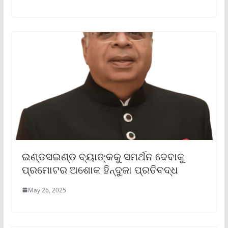
ଇଣ୍ଡସଇଣ୍ଡ ବ୍ୟାଙ୍କକୁ ସମର୍ଥନ ଦେବାକୁ
ପ୍ରମୋଟର ଅଶୋକ ହିନ୍ଦୁଜା ପ୍ରତିବଦ୍ଧ
May 26, 2025