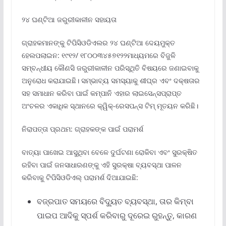
୨୪ ଘଣ୍ଟିଆ ଜରୁରୀକାଳୀନ ସହାୟତା
ଗ୍ରାହକମାନଙ୍କୁ ଟିପିସିଓଡିଏଲର ୨୪ ଘଣ୍ଟିଆ ଦେୟମୁକ୍ତ
ହେଲପଲାଇନ: ୧୯୧୨/ ୧୮୦୦୩୪୫୭୧୨୨ମାଧ୍ୟମରେ ବିଜୁଳି
ସମ୍ବନ୍ଧୀୟ କୌଣସି ଜରୁରୀକାଳୀନ ପରିସ୍ଥିତି ବିଷୟରେ ଜଣାଇବାକୁ
ଅନୁରୋଧ କରାଯାଇଛି। ସମ୍ଭାବ୍ୟ ସମସ୍ୟାକୁ ଶୀଘ୍ର ଏବଂ ଦକ୍ଷତାର
ସହ ସମାଧାନ କରିବା ପାଇଁ କମ୍ପାନି ଏହାର ଲାଇସେନ୍ସପ୍ରାପ୍ତ
ଅଂଚଳର ଏକାଧିକ ସ୍ଥାନରେ କ୍ୱିକ୍‌-ରେସପନ୍ସ ଟିମ୍ ମୂତୟନ କରିଛି।
ନିରାପତ୍ତା ପ୍ରଥମ: ଗ୍ରାହକଙ୍କ ପାଇଁ ପରାମର୍ଶ
ବାତ୍ୟା ପାଖେଇ ଆସୁଥିବା ବେଳେ ଦୁର୍ଘଟଣା ରୋକିବା ଏବଂ ସୁରକ୍ଷିତ
ରହିବା ପାଇଁ ଜନସାଧାରଣଙ୍କୁ ଏହି ସୁରକ୍ଷା ବ୍ୟବସ୍ଥା ପାଳନ
କରିବାକୁ ଟିପିସିଓଡିଏଲ୍ ପରାମର୍ଶ ଦିଆଯାଇଛି:
ବଜ୍ରପାତ ସମୟରେ ବିଦ୍ୟୁତ ବ୍ୟବସ୍ଥା, ତାର କିମ୍ବା
ପାଇପ ଆଦିକୁ ସ୍ପର୍ଶ କରିବାରୁ ଦୂରେଇ ରୁହନ୍ତୁ, କାରଣ