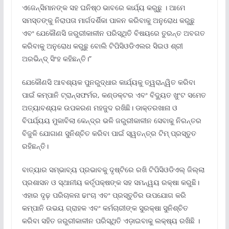
ଏଜେନ୍ସିମାନଙ୍କ ସହ ଘନିଷ୍ଠ ଭାବରେ କାର୍ଯ୍ୟ କରୁଛୁ । ଆମେ
ସମସ୍ତଙ୍କୁ ନିରାପତା ମାର୍ଗଦର୍ଶିକା ପାଳନ କରିବାକୁ ଅନୁରୋଧ କରୁଛୁ
ଏବଂ ଯେକୌଣସି ଜରୁରୀକାଳୀନ ପରିସ୍ଥିତି ବିଷୟରେ ତୁରନ୍ତ ଅବଗତ
କରିବାକୁ ଅନୁରୋଧ କରୁଛୁ ବୋଲି ଟିପିସିଓଡିଏଲର ସିଇଓ ଶ୍ରୀ
ଅରଭିନ୍ଦ୍ ସିଂହ କହିଛନ୍ତି।”
ଯେକୌଣସି ଆବଶ୍ୟକ ପୁନରୁଦ୍ଧାର କାର୍ଯ୍ୟକୁ ତ୍ୱରାନ୍ୱିତ କରିବା
ପାଇଁ କମ୍ପାନି ଟ୍ରାନ୍ସଫର୍ମର, କଣ୍ଡକ୍ଟର ଏବଂ ବିଦ୍ୟୁତ ଖୁଂଟ ସମେତ
ଅତ୍ୟାବଶ୍ୟକ ଉପକରଣ ମହଜୁଦ ରଖିଛି। ଡାକ୍ତରଖାନା ଓ
ବିପର୍ଯ୍ୟୟ ମୁକାବିଲା କେନ୍ଦ୍ର ଭଳି ଜରୁରୀକାଳୀନ ସେବାକୁ ନିରନ୍ତର
ବିଜୁଳି ଯୋଗାଣ ସୁନିଶ୍ଚିତ କରିବା ପାଇଁ ସ୍ୱତନ୍ତ୍ର ଟିମ୍ ପ୍ରସ୍ତୁତ
ରହିଛନ୍ତି।
ବାତ୍ୟାର ସମ୍ଭାବ୍ୟ ପ୍ରଭାବକୁ ଦୃଷ୍ଟିରେ ରଖି ଟିପିସିଓଡିଏଲ୍ ଜିଲ୍ଲା
ପ୍ରଶାସନ ଓ ସ୍ଥାନୀୟ କର୍ତୃପକ୍ଷଙ୍କ ସହ ସମନ୍ୱୟ ରକ୍ଷା କରୁଛି।
ଏହାର ଦୃଢ଼ ପରିଚାଳନା ଢାଂଚା ଏବଂ ପ୍ରସ୍ତୁତିର ଉପଯୋଗ କରି
କମ୍ପାନି ଉଭୟ ଗ୍ରାହକ ଏବଂ କର୍ମଚାରୀଙ୍କ ସୁରକ୍ଷା ସୁନିଶ୍ଚିତ
କରିବା ସହିତ ଜରୁରୀକାଳୀନ ପରିସ୍ଥିତି ଏଡ଼ାଇବାକୁ ଲକ୍ଷ୍ୟ ରଖିଛି ।