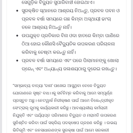
ସେଗୁଡ଼ିକ ବିଦ୍ୟୁତ ସୁପାରିବାହୀ ହୋଇଥାଏ।
ସୁରକ୍ଷିତ ସ୍ଥାନରେ ଆଶ୍ରୟ ନିଅନ୍ତୁ, ପ୍ରବଳ ପବନ ଓ
ପ୍ରବଳ ବର୍ଷା ସମୟରେ ଗଛ କିମ୍ବା ଅସ୍ଥାୟୀ ଢାଂଚା
ତଳେ ଆଶ୍ରୟ ନିଅନ୍ତୁ ନାହିଁ।
ଉପଯୁକ୍ତ ପ୍ରତିକାର ବିନା ଓଦା ହାତରେ କିମ୍ବା ପାଣିରେ
ଠିଆ ହୋଇ କୌଣସି ବୈଦ୍ୟୁତିକ ଉପକରଣ ପରିଚାଳନା
କରିବାକୁ ଚେଷ୍ଟା କରନ୍ତୁ ନାହିଁ।
ପ୍ରବଳ ବର୍ଷା ସମୟରେ ଏବଂ ପରେ ପିଲାମାନଙ୍କୁ ଖୋଲା
ଡ୍ରେନ୍ ଏବଂ ଅନ୍ୟାନ୍ୟ ଜଳାଶୟଠାରୁ ଦୂରେଇ ରଖନ୍ତୁ।
“ସମ୍ଭାବ୍ୟ ବାତ୍ୟା ‘ଦାନା’ ପାଖେଇ ଆସୁଥିବା ବେଳେ ବିଦ୍ୟୁତ
ଯୋଗାଣରେ ସୃଷ୍ଟ ବାଧ।।କୁ ସର୍ବନିମ୍ନ କରିବାକୁ ଆମେ ସମ୍ପୂର୍ଣ୍ଣ
ପ୍ରସ୍ତୁତ ଅଛୁ। ନେଟୱାର୍କ ନିରୀକ୍ଷଣ ପାଇଁ ଆମେ ବିକେନ୍ଦ୍ରୀକୃତ
ସେଂଟ୍ରାଲ୍ ରୁମକୁ କାର୍ଯ୍ୟକାରୀ କରିଛୁ। ଆବଶ୍ୟକୀୟ କର୍ମଚାରୀ
ନିଯୁକ୍ତି ଏବଂ ପର୍ଯ୍ୟପ୍ତ ପରିମାଣର ବିଦ୍ୟୁତ ଓ ମରାମତି ଉପକରଣ
ସୁନିଶ୍ଚିତ କରିବା ପାଇଁ ସକ୍ରିୟ ପଦକ୍ଷେପ ଗ୍ରହଣ କରିଛୁ । ଉଭୟ
ଭିତିଭୂମି ଏବଂ ଜନସାଧାରଣଙ୍କ ସୁରକ୍ଷା ପାଇଁ ଆମେ ସରକାରୀ