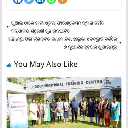
ଗୁଆଲି ଠାରେ ଟାଟା ଷ୍ଟିଲ୍ ଫାଉଣ୍ଡେସନ ଦ୍ଵାରା ନିର୍ମିତ
ବିଦ୍ୟାଳୟ ଶ୍ରେଣୀ ଗୃହ ଉଦଘାଟିତ
ମହିନ୍ଦ୍ରା ଓଜା ଟ୍ରାକ୍ଟର ଉନ୍ମୋଚିତ, ହାଲୁକା ୪ଡବ୍ଲୁଡି ବର୍ଗରେ
୭ ନୂଆ ଟ୍ରାକ୍ଟରର ଶୁଭାରମ୍ଭ
You May Also Like