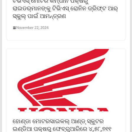
ଟିଭିଏସ୍ ମୋଟର କମ୍ପାନି ପକ୍ଷରୁ
ରାଇଡର୍‌ମାନଙ୍କୁ ଟିଭିଏସ୍ ରୋନିନ ଡ୍ରିଫ୍‌ଟ ଆର୍
ସ୍କୁଲ୍ ପାଇଁ ଆମନ୍ତ୍ରଣ
November 22, 2024
ହୋଣ୍ଡା ମୋଟରସାଇକଲ୍ ଆଣ୍ଡ୍ ସ୍କୁଟର
ଇଣ୍ଡିଆ ପକ୍ଷରୁ ଫେବ୍ରୁଆରିରେ ୪,୫୮,୭୧୧