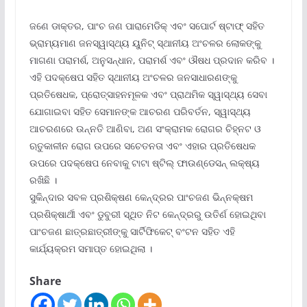
ଜଣେ ଡାକ୍ତର, ପାଂଚ ଜଣ ପାରାମେଡିକ୍ ଏବଂ ସପୋର୍ଟ ଷ୍ଟାଫ୍ ସହିତ
ଭ୍ରାମ୍ୟମାଣ ଜନସ୍ୱାସ୍ଥ୍ୟ ୟୁନିଟ୍ ସ୍ଥାନୀୟ ଅଂଚଳର ଲୋକଙ୍କୁ
ମାଗଣା ପରାମର୍ଶ, ଅନୁସନ୍ଧାନ, ପରାମର୍ଶ ଏବଂ ଔଷଧ ପ୍ରଦାନ କରିବ ।
ଏହି ପଦକ୍ଷେପ ସହିତ ସ୍ଥାନୀୟ ଅଂଚଳର ଜନସାଧାରଣଙ୍କୁ
ପ୍ରତିଷେଧକ, ପ୍ରୋତ୍ସାହନମୂଳକ ଏବଂ ପ୍ରାଥମିକ ସ୍ୱାସ୍ଥ୍ୟ ସେବା
ଯୋଗାଇବା ସହିତ ସେମାନଙ୍କ ଆଚରଣ ପରିବର୍ତନ, ସ୍ୱାସ୍ଥ୍ୟ
ଆଚରଣରେ ଉନ୍ନତି ଆଣିବା, ଅଣ ସଂକ୍ରାମକ ରୋଗର ଚିହ୍ନଟ ଓ
ଋତୁକାଳୀନ ରୋଗ ଉପରେ ସଚେତନତା ଏବଂ ଏହାର ପ୍ରତିଷେଧକ
ଉପରେ ପଦକ୍ଷେପ ନେବାକୁ ଟାଟା ଷ୍ଟିଲ୍ ଫାଉଣ୍ଡେସନ୍ ଲକ୍ଷ୍ୟ
ରଖିଛି ।
ସୁକିନ୍ଦାର ସବଳ ପ୍ରଶିକ୍ଷଣ କେନ୍ଦ୍ରର ପାଂଚଜଣ ଭିନ୍ନକ୍ଷମ
ପ୍ରଶିକ୍ଷାର୍ଥୀ ଏବଂ ଡୁବୁରୀ ସ୍ଥିତ ନିଟ କେନ୍ଦ୍ରରୁ ଉତିର୍ଣ ହୋଇଥିବା
ପାଂଚଜଣ ଛାତ୍ରଛାତ୍ରୀଙ୍କୁ ସାର୍ଟିଫିକେଟ୍ ବଂଟନ ସହିତ ଏହି
କାର୍ଯ୍ୟକ୍ରମ ସମାପ୍ତ ହୋଇଥିଲା ।
Share