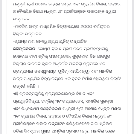
ମନ୍ତ୍ରୀ ଶ୍ରୀ ଅଶୋକ ଚନ୍ଦ୍ର ପଣ୍ଡା ଏବଂ ଗ୍ରାମୀଣ ବିକାଶ, ଦକ୍ଷତା
ଓ ବୈଷୟିକ ବିକାଶ ମନ୍ତ୍ରୀ ଈଂ ପ୍ରୀତିରଞ୍ଜନ ଘଡାଇଙ୍କ ଦ୍ୱାରା
ଉଦ୍‌ଘାଟନ
-ମାନତିରା ଉଚ୍ଚ ମାଧ୍ୟମିକ ବିଦ୍ୟାଳୟରେ ୭୦୦୦ ବର୍ଗଫୁଟର
ବିଲ୍ଡିଂ ଉଦ୍‌ଘାଟିତ
-ଭ୍ରାମ୍ୟମାଣ ଜନସ୍ୱାସ୍ଥ୍ୟ ୟୁନିଟ୍ ଉଦ୍‌ଘାଟିତ
କଳିଙ୍ଗନଗର
: ଗୋଷ୍ଠୀ ବିକାଶ ପ୍ରତି ନିଜର ପ୍ରତିବଦ୍ଧତାକୁ
ଦୋହରାଇ ଟାଟା ଷ୍ଟିଲ୍ ଫାଉଣ୍ଡେସନ୍ ଶୁକ୍ରବାର ଦିନ ଯାଜପୁର
ଜିଲ୍ଲାର ଦାନଗଦି ବ୍ଲକ ଅନ୍ତର୍ଗତ ମାନତିରା ଗ୍ରାମରେ ଏକ
ଭ୍ରାମ୍ୟମାଣ ଜନସ୍ୱାସ୍ଥ୍ୟ ୟୁନିଟ୍ (ଏମ୍‌ପିଏଚ୍‌ୟୁ) ଏବଂ ମାନତିରା
ଉଚ୍ଚ ମାଧ୍ୟମିକ ବିଦ୍ୟାଳୟରେ ଏକ ନୂତନ ନିର୍ମାଣ ହୋଇଥିବା ବିଲ୍ଡିଂ
ଉତ୍ସର୍ଗ କରିଛି ।
ଏହି ପ୍ରକଳ୍ପଗୁଡିକୁ ରାଜ୍ୟସରକାରଙ୍କ ବିଜ୍ଞାନ ଏବଂ
ପ୍ରଯୁକ୍ତିବିଦ୍ୟା, ପବ୍ଲିକ୍ ଏଟଂରପ୍ରାଇଜେସ୍‌, ସାମାଜିକ ସୁରକ୍ଷା
ଏବଂ ଭିନ୍ନକ୍ଷମ ସଶକ୍ତିକରଣ ମନ୍ତ୍ରୀ ଶ୍ରୀ ଅଶୋକ ଚନ୍ଦ୍ର ପଣ୍ଡା
ଏବଂ ଗ୍ରାମୀଣ ବିକାଶ, ଦକ୍ଷତା ଓ ବୈଷୟିକ ବିକାଶ ମନ୍ତ୍ରୀ ଈଂ
ପ୍ରୀତିରଞ୍ଜନ ଘଡାଇ ଉଦ୍‌ଘାଟନ କରିଥିବାବେଳେ ଟାଟା ଷ୍ଟିଲର
ଓଡିଶା ସିଏସ୍‌ଆର ମୁଖ୍ୟ ଅମ୍ବିକା ପ୍ରସାଦ ନନ୍ଦ, ମାନତିରା ଉଚ୍ଚ