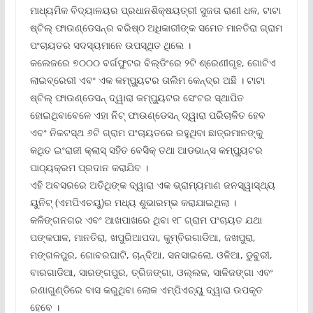
ମାଧ୍ୟମିକ ବିଦ୍ୟାଳୟର ପ୍ରଧାନଶିକ୍ଷୟତ୍ରୀ ସୁଜତା ରାଣୀ ଧଳ, ଟାଟା
ଷ୍ଟିଲ୍ ଫାଉଣ୍ଡେସନ୍‌ର ବରିଷ୍ଠ ଅଧିକାରୀଙ୍କ ସମେତ ମାନତିରା ଗ୍ରାମ
ପଂଚାୟତର ସଦସ୍ୟମାନେ ଉପସ୍ଥିତ ଥିଲେ ।
କଲେଜରେ ୭୦୦୦ ବର୍ଗଫୁଟର ବିଲ୍ଡିଂରେ ୨ଟି ଶ୍ରେଣୀଗୃହ, ଗୋଟିଏ
ଲାଇବ୍ରେରୀ ଏବଂ ଏକ କମ୍ପ୍ୟୁଟର ତାଲିମ କେନ୍ଦ୍ର ଅଛି । ଟାଟା
ଷ୍ଟିଲ୍ ଫାଉଣ୍ଡେସନ୍ ଦ୍ୱାରା କମ୍ପ୍ୟୁଟର ସେଂଟର ସ୍ଥାପିତ
ହୋଇଥିବାବେଳେ ଏହା ନିଟ୍ ଫାଉଣ୍ଡେସନ୍ ଦ୍ୱାରା ପରିଚାଳିତ ହେବ
ଏବଂ ନିକଟସ୍ଥ ୬ଟି ଗ୍ରାମ ପଂଚାୟତରେ ରହୁଥିବା ଛାତ୍ରମାନଙ୍କୁ
କଥିତ ଇଂରାଜୀ କ୍ଲାସ୍ ସହିତ ବେସିକ୍ ତଥା ଆଡଭାନ୍ସ କମ୍ପ୍ୟୁଟର
ପାଠ୍ୟକ୍ରମ ପ୍ରଦାନ କରାଯିବ ।
ଏହି ଅବସରରେ ଅତିଥିଙ୍କ ଦ୍ୱାରା ଏକ ଭ୍ରାମ୍ୟମାଣ ଜନସ୍ୱାସ୍ଥ୍ୟ
ୟୁନିଟ୍ (ଏମପିଏଚୟୁ)ର ମଧ୍ୟ ଶୁଭାରମ୍ଭ କରାଯାଇଥିଲା ।
କଳିଙ୍ଗନଗର ଏବଂ ଆଖପାଖରେ ଥିବା ୧୮ ଗ୍ରାମ ପଂଚାୟତ ଯଥା
ପଙ୍କପାଳ, ମାନତିରା, ଖପୁରିଆପଦା, କୁମ୍ବିରଗାଡିଆ, ଜଖପୁରା,
ମଙ୍ଗଳପୁର, ଗୋବରଘାଟି, ଚାନ୍ଦିଆ, ସନସାଇଲୋ, ଓଳିଆ, ଡୁବୁରୀ,
ବାରଗାଡିଆ, ସାରଙ୍ଗପୁର, ତ୍ରିଜଙ୍ଗା, ଓଲ୍ଲଳ, ସାଳିଜଙ୍ଗା ଏବଂ
ରଣାଗୁଣ୍ଡିରେ ବାସ କରୁଥିବା ଲୋକ ଏମ୍‌ପିଏଚ୍‌ୟୁ ଦ୍ୱାରା ଉପକୃତ
ହେବେ ।