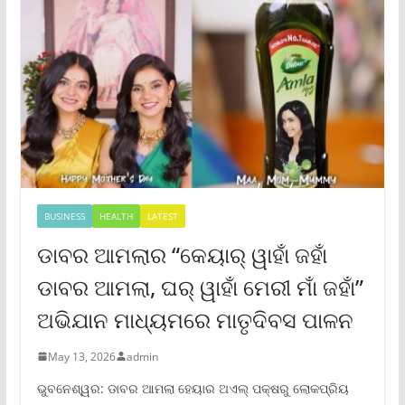
BUSINESS
HEALTH
LATEST
ଡାବର ଆମଲାର “କେୟାର୍ ୱାହାଁ ଜହାଁ
ଡାବର ଆମଲା, ଘର୍ ୱାହାଁ ମେରୀ ମାଁ ଜହାଁ”
ଅଭିଯାନ ମାଧ୍ୟମରେ ମାତୃଦିବସ ପାଳନ
May 13, 2026
admin
ଭୁବନେଶ୍ୱର: ଡାବର ଆମଲା ହେୟାର ଅଏଲ୍ ପକ୍ଷରୁ ଲୋକପ୍ରିୟ