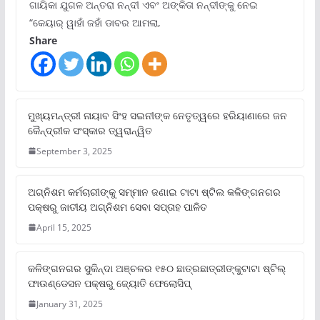
ଗାୟିକା ଯୁଗଳ ଅନ୍ତରା ନନ୍ଦୀ ଏବଂ ଅଙ୍କିତା ନନ୍ଦୀଙ୍କୁ ନେଇ
“କେୟାର୍ ୱାହାଁ ଜହାଁ ଡାବର ଆମଲା,
Share
ମୁଖ୍ୟମନ୍ତ୍ରୀ ନାୟାବ ସିଂହ ସଇନୀଙ୍କ ନେତୃତ୍ୱରେ ହରିୟାଣାରେ ଜନ
କୈନ୍ଦ୍ରୀକ ସଂସ୍କାର ତ୍ୱରାନ୍ୱିତ
September 3, 2025
ଅଗ୍ନିଶମ କର୍ମଚାରୀଙ୍କୁ ସମ୍ମାନ ଜଣାଇ ଟାଟା ଷ୍ଟିଲ କଳିଙ୍ଗନଗର
ପକ୍ଷରୁ ଜାତୀୟ ଅଗ୍ନିଶମ ସେବା ସପ୍ତାହ ପାଳିତ
April 15, 2025
କଳିଙ୍ଗନଗର ସୁକିନ୍ଦା ଅଞ୍ଚଳର ୧୫୦ ଛାତ୍ରଛାତ୍ରୀଙ୍କୁଟାଟା ଷ୍ଟିଲ୍
ଫାଉଣ୍ଡେସନ ପକ୍ଷରୁ ଜ୍ୟୋତି ଫେଲୋସିପ୍‌
January 31, 2025