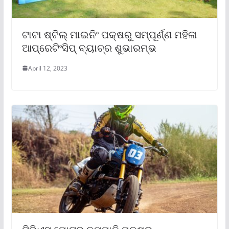
ଟାଟା ଷ୍ଟିଲ୍ ମାଇନିଂ ପକ୍ଷରୁ ସମ୍ପୂର୍ଣ୍ଣ ମହିଳା
ଆପ୍ରେଟିଂସିପ୍ ବ୍ୟାଚ୍‌ର ଶୁଭାରମ୍ଭ
April 12, 2023