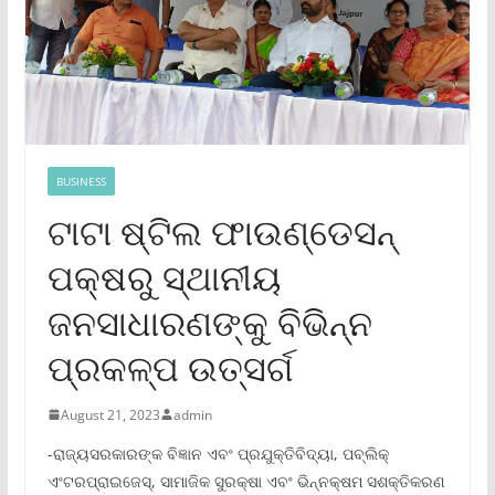
BUSINESS
ଟାଟା ଷ୍ଟିଲ ଫାଉଣ୍ଡେସନ୍
ପକ୍ଷରୁ ସ୍ଥାନୀୟ
ଜନସାଧାରଣଙ୍କୁ ବିଭିନ୍ନ
ପ୍ରକଳ୍ପ ଉତ୍ସର୍ଗ
August 21, 2023
admin
-ରାଜ୍ୟସରକାରଙ୍କ ବିଜ୍ଞାନ ଏବଂ ପ୍ରଯୁକ୍ତିବିଦ୍ୟା, ପବ୍ଲିକ୍
ଏଂଟରପ୍ରାଇଜେସ୍‌, ସାମାଜିକ ସୁରକ୍ଷା ଏବଂ ଭିନ୍ନକ୍ଷମ ସଶକ୍ତିକରଣ