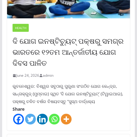
HEALTH
ଦି ଯୋଗ ଇନଷ୍ଟିଚ୍ୟୁଟ୍ ପକ୍ଷରୁ ସମଗ୍ର
ଭାରତରେ ୧୨ତମ ଆନ୍ତର୍ଜାତୀୟ ଯୋଗ
ଦିବସ ପାଳିତ
June 24, 2026
admin
ଭୁବନେଶ୍ୱର: ବିଶ୍ୱର ସବୁଠାରୁ ପୁରୁଣା ସଂଗଠିତ ଯୋଗ କେନ୍ଦ୍ର,
ସାନ୍ତାକ୍ରୁଜ୍ (ମୁମ୍ବାଇ) ସ୍ଥିତ ‘ଦି ଯୋଗ ଇନଷ୍ଟିଚ୍ୟୁଟ୍‌’ (ଟିୱାଇଆଇ),
ପକ୍ଷରୁ ଚଳିତ ବର୍ଷର ବିଷୟବସ୍ତୁ “ସୁସ୍ଥ ବାର୍ଦ୍ଧକ୍ୟ
Share