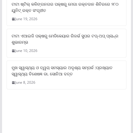
ଟାଟା ଷ୍ଟିଲ୍‌ କଳିଙ୍ଗନଗର ପକ୍ଷରୁ ମେଗା ରକ୍ତଦାନ ଶିବିରରେ ୨୮୦
ୟୁନିଟ୍‌ ରକ୍ତ ସଂଗୃହୀତ
June 19, 2026
ଟାଟା ଏଆଇଜି ପକ୍ଷରୁ ମେଡିକେୟାର ରିଜର୍ଭ ସୁପର ଟପ୍‌-ଅପ୍ ପ୍ଲାନ୍‌ର
ଶୁଭାରମ୍ଭ
June 10, 2026
ମୁଖ ସ୍ୱାସ୍ଥ୍ୟ ଓ ତ୍ୱଚା ସମସ୍ୟାର ଅଦୃଶ୍ୟ ସମ୍ପର୍କ :ପ୍ରଖ୍ୟାତ
ସ୍ୱାସ୍ଥ୍ୟ ବିଶେଷଜ୍ଞ ଡା. ସୋନିଆ ଦତ୍ତ
June 8, 2026