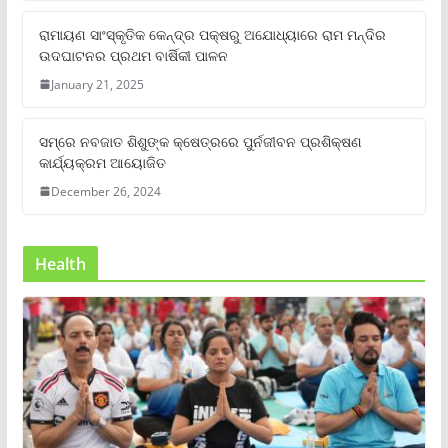
ରାମାୟଣ ସାଂସ୍କୃତିକ କେନ୍ଦ୍ର ପକ୍ଷରୁ ଅଯୋଧ୍ୟାରେ ରାମ ମନ୍ଦିର
ଉଦଘାଟନର ପ୍ରଥମ ବାର୍ଷିକୀ ପାଳନ
January 21, 2025
ସମ୍‌ରେ ନବଜାତ ଶିଶୁଙ୍କ କ୍ଷେତ୍ରରେ ପୁର୍ନଜୀବନ ପ୍ରଶିକ୍ଷଣ
କାର୍ଯ୍ୟକ୍ରମ ଆୟୋଜିତ
December 26, 2024
Health