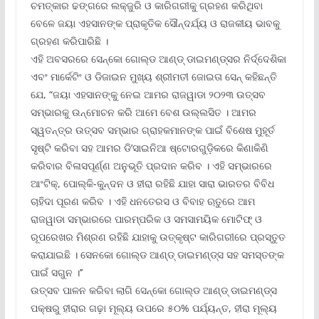
ଚମତ୍କାର ଢଙ୍ଗରେ ଲକ୍‌ଜୁରି ଓ କାରିଗରୀକୁ ଗ୍ରହଣ କରିଥିବା
ବେଳେ ଜୟା ଏହସାନଙ୍କ ପ୍ରାକୃତିକ ସୌନ୍ଦର୍ଯ୍ୟ ଓ ରାଜକୀୟ ଭାବକୁ
ଗ୍ରହଣ କରିପାରିଛି ।
ଏହି ଅବସରରେ ସେନ୍‌କୋ ଗୋଲ୍ଡ ଆଣ୍ଡ୍ ଡାଇମଣ୍ଡ୍‌ସର ନିର୍ଦ୍ଦେଶିକା
ଏବଂ ମାର୍କେଟିଂ ଓ ଡିଜାଇନ ମୁଖ୍ୟ ଶ୍ରୀମତୀ ଜୋଇତା ସେନ୍ କହିଛନ୍ତି
ଯେ, “ଜୟା ଏହସାନଙ୍କୁ ନେଇ ଆମର ରାଜୱାଡା ୨୦୨୩ ଉତ୍ସବ
ସମ୍ଭାରକୁ ଉନ୍ମୋଚନ କରି ଆମେ ବେଶ ଉଲ୍ଲସିତ । ଆମର
ସ୍ୱତନ୍ତ୍ର ଉତ୍ସବ ସମ୍ଭାର ଗ୍ରାହକମାନଙ୍କ ପାଇଁ ବିଶେଷ ମୁହୂର୍ତ
ସୃଷ୍ଟି କରିବା ସହ ଆମର ଡି’ସାଇନିଆ ଷ୍ଟୋରଗୁଡ଼ିକରେ କିଣାକିଣି
କରିବାର ବିଳାସପୂର୍ଣ୍ଣ ଅନୁଭୂତି ପ୍ରଦାନ କରିବ । ଏହି ସମ୍ଭାରରେ
ଆଂଟିକ୍‌, ପୋଲ୍‌କି-କୁନ୍ଦନ ଓ ହୀରା ରହିଛି ଯାହା ସାରା ଭାରତର ବିବିଧ
ଚାହିଦା ପୂରଣ କରିବ । ଏହି ଧନତେରସ ଓ ବିବାହ ଋତୁରେ ଆମ
ରାଜୱାଡା ସମ୍ଭାରରେ ପାରମ୍ପରିକ ଓ ସମସାମୟିକ ମୋଟିଫ୍ ଓ
ରୂପରେଖର ମିଶ୍ରଣ ରହିଛି ଯାହାକୁ ଉତ୍କୃଷ୍ଟ କାରିଗରୀରେ ପ୍ରସ୍ତୁତ
କରାଯାଇଛି । ସେନକୋ ଗୋଲ୍ଡ ଆଣ୍ଡ୍ ଡାଇମଣ୍ଡ୍‌ସ ସହ ସମସ୍ତଙ୍କ
ପାଇଁ ସଗୁନ ।’’
ଉତ୍ସବ ପାଳନ କରିବା ଲାଗି ସେନ୍‌କୋ ଗୋଲ୍ଡ ଆଣ୍ଡ୍ ଡାଇମଣ୍ଡ୍‌ସ
ପକ୍ଷରୁ ହୀରାର ଗଢ଼ା ମୂଲ୍ୟ ଉପରେ ୫୦% ପର୍ଯ୍ୟନ୍ତ, ହୀରା ମୂଲ୍ୟ