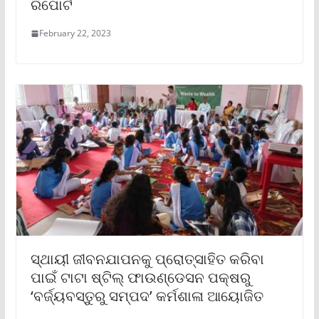
ରିପୋର୍ଟ
February 22, 2023
ସ୍ଥାୟୀ ଜୀବନଯାପନକୁ ପ୍ରୋତ୍ସାହିତ କରିବା
ପାଇଁ ଟାଟା ଷ୍ଟିଲ୍ ଫାଉଣ୍ଡେସନ ପକ୍ଷରୁ
‘ବର୍ଜ୍ୟବସ୍ତୁରୁ ସମ୍ପଦ’ କର୍ମଶାଳା ଆୟୋଜିତ