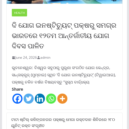
HEALTH
ଦି ଯୋଗ ଇନଷ୍ଟିଚ୍ୟୁଟ୍ ପକ୍ଷରୁ ସମଗ୍ର
ଭାରତରେ ୧୨ତମ ଆନ୍ତର୍ଜାତୀୟ ଯୋଗ
ଦିବସ ପାଳିତ
June 24, 2026
admin
ଭୁବନେଶ୍ୱର: ବିଶ୍ୱର ସବୁଠାରୁ ପୁରୁଣା ସଂଗଠିତ ଯୋଗ କେନ୍ଦ୍ର,
ସାନ୍ତାକ୍ରୁଜ୍ (ମୁମ୍ବାଇ) ସ୍ଥିତ ‘ଦି ଯୋଗ ଇନଷ୍ଟିଚ୍ୟୁଟ୍‌’ (ଟିୱାଇଆଇ),
ପକ୍ଷରୁ ଚଳିତ ବର୍ଷର ବିଷୟବସ୍ତୁ “ସୁସ୍ଥ ବାର୍ଦ୍ଧକ୍ୟ
Share
ଟାଟା ଷ୍ଟିଲ୍‌ କଳିଙ୍ଗନଗର ପକ୍ଷରୁ ମେଗା ରକ୍ତଦାନ ଶିବିରରେ ୨୮୦
ୟୁନିଟ୍‌ ରକ୍ତ ସଂଗୃହୀତ