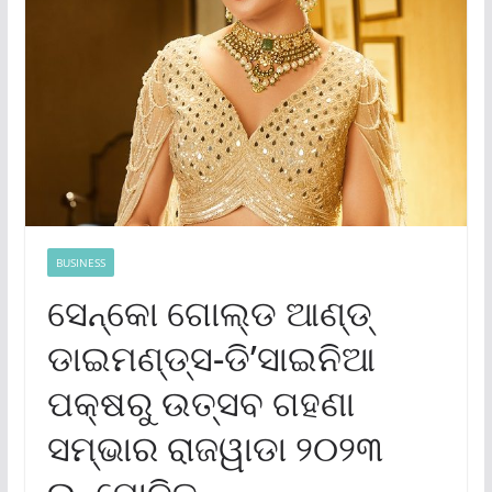
BUSINESS
ସେନ୍‌କୋ ଗୋଲ୍ଡ ଆଣ୍ଡ୍
ଡାଇମଣ୍ଡ୍‌ସ-ଡି’ସାଇନିଆ
ପକ୍ଷରୁ ଉତ୍ସବ ଗହଣା
ସମ୍ଭାର ରାଜୱାଡା ୨୦୨୩