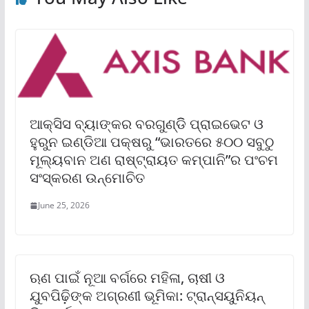
ଆକ୍ସିସ ବ୍ୟାଙ୍କର ବରଗୁଣ୍ଡିି ପ୍ରାଇଭେଟ ଓ
ହୁରୁନ ଇଣ୍ଡିଆ ପକ୍ଷରୁ “ଭାରତରେ ୫୦୦ ସବୁଠୁ
ମୂଲ୍ୟବାନ ଅଣ ରାଷ୍ଟ୍ରାୟତ କମ୍ପାନି”ର ପଂଚମ
ସଂସ୍କରଣ ଉନ୍ମୋଚିତ
June 25, 2026
ଋଣ ପାଇଁ ନୂଆ ବର୍ଗରେ ମହିଳା, ଚାଷୀ ଓ
ଯୁବପିଢ଼ିଙ୍କ ଅଗ୍ରଣୀ ଭୂମିକା: ଟ୍ରାନ୍ସୟୁନିୟନ୍