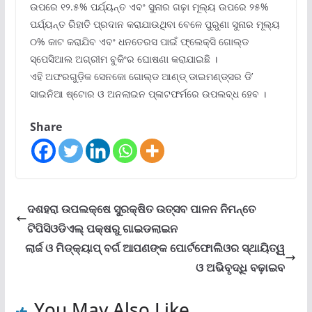
ଉପରେ ୧୨.୫% ପର୍ଯ୍ୟନ୍ତ ଏବଂ ସୁନାର ଗଢ଼ା ମୂଲ୍ୟ ଉପରେ ୨୫%
ପର୍ଯ୍ୟନ୍ତ ରିହାତି ପ୍ରଦାନ କରାଯାଉଥିବା ବେଳେ ପୁରୁଣା ସୁନାର ମୂଲ୍ୟ
୦% କାଟ କରାଯିବ ଏବଂ ଧନତେରସ ପାଇଁ ଫ୍ଲେକ୍ସି ଗୋଲ୍ଡ
ସ୍ପେସିଆଲ ଅଗ୍ରୀମ ବୁକିଂର ଘୋଷଣା କରାଯାଇଛି ।
ଏହି ଅଫରଗୁଡ଼ିକ ସେନକୋ ଗୋଲ୍ଡ ଆଣ୍ଡ୍ ଡାଇମଣ୍ଡ୍‌ସର ଡି’
ସାଇନିଆ ଷ୍ଟୋର ଓ ଅନଲାଇନ ପ୍ଳାଟଫର୍ମରେ ଉପଲବ୍ଧ ହେବ ।
Share
ଦଶହରା ଉପଲକ୍ଷେ ସୁରକ୍ଷିତ ଉତ୍ସବ ପାଳନ ନିମନ୍ତେ
ଟିପିସିଓଡିଏଲ୍ ପକ୍ଷରୁ ଗାଇଡଲାଇନ
ଲାର୍ଜ ଓ ମିଡ୍‌କ୍ୟାପ୍ ବର୍ଗ ଆପଣଙ୍କ ପୋର୍ଟଫୋଲିଓର ସ୍ଥାୟିତ୍ୱ
ଓ ଅଭିିବୃଦ୍ଧି ବଢ଼ାଇବ
You May Also Like