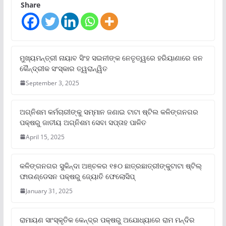
Share
ମୁଖ୍ୟମନ୍ତ୍ରୀ ନାୟାବ ସିଂହ ସଇନୀଙ୍କ ନେତୃତ୍ୱରେ ହରିୟାଣାରେ ଜନ
କୈନ୍ଦ୍ରୀକ ସଂସ୍କାର ତ୍ୱରାନ୍ୱିତ
September 3, 2025
ଅଗ୍ନିଶମ କର୍ମଚାରୀଙ୍କୁ ସମ୍ମାନ ଜଣାଇ ଟାଟା ଷ୍ଟିଲ କଳିଙ୍ଗନଗର
ପକ୍ଷରୁ ଜାତୀୟ ଅଗ୍ନିଶମ ସେବା ସପ୍ତାହ ପାଳିତ
April 15, 2025
କଳିଙ୍ଗନଗର ସୁକିନ୍ଦା ଅଞ୍ଚଳର ୧୫୦ ଛାତ୍ରଛାତ୍ରୀଙ୍କୁଟାଟା ଷ୍ଟିଲ୍
ଫାଉଣ୍ଡେସନ ପକ୍ଷରୁ ଜ୍ୟୋତି ଫେଲୋସିପ୍‌
January 31, 2025
ରାମାୟଣ ସାଂସ୍କୃତିକ କେନ୍ଦ୍ର ପକ୍ଷରୁ ଅଯୋଧ୍ୟାରେ ରାମ ମନ୍ଦିର