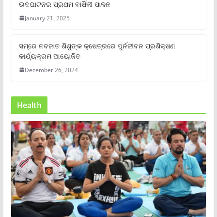
ଉଦଘାଟନର ପ୍ରଥମ ବାର୍ଷିକୀ ପାଳନ
January 21, 2025
ସମ୍‌ରେ ନବଜାତ ଶିଶୁଙ୍କ କ୍ଷେତ୍ରରେ ପୁର୍ନଜୀବନ ପ୍ରଶିକ୍ଷଣ
କାର୍ଯ୍ୟକ୍ରମ ଆୟୋଜିତ
December 26, 2024
Health