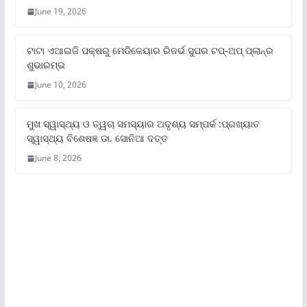
June 19, 2026
ଟାଟା ଏଆଇଜି ପକ୍ଷରୁ ମେଡିକେୟାର ରିଜର୍ଭ ସୁପର ଟପ୍‌-ଅପ୍ ପ୍ଲାନ୍‌ର
ଶୁଭାରମ୍ଭ
June 10, 2026
ମୁଖ ସ୍ୱାସ୍ଥ୍ୟ ଓ ତ୍ୱଚା ସମସ୍ୟାର ଅଦୃଶ୍ୟ ସମ୍ପର୍କ :ପ୍ରଖ୍ୟାତ
ସ୍ୱାସ୍ଥ୍ୟ ବିଶେଷଜ୍ଞ ଡା. ସୋନିଆ ଦତ୍ତ
June 8, 2026