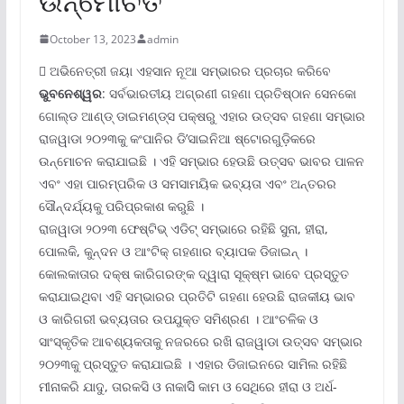
ଉନ୍ମୋଚିତ
October 13, 2023
admin
 ଅଭିନେତ୍ରୀ ଜୟା ଏହସାନ ନୂଆ ସମ୍ଭାରର ପ୍ରଚାର କରିବେ
ଭୁବନେଶ୍ୱର
: ସର୍ବଭାରତୀୟ ଅଗ୍ରଣୀ ଗହଣା ପ୍ରତିଷ୍ଠାନ ସେନକୋ
ଗୋଲ୍‌ଡ ଆଣ୍ଡ୍ ଡାଇମଣ୍ଡ୍‌ସ ପକ୍ଷରୁ ଏହାର ଉତ୍ସବ ଗହଣା ସମ୍ଭାର
ରାଜୱାଡା ୨୦୨୩କୁ କଂପାନିର ଡି’ସାଇନିଆ ଷ୍ଟୋରଗୁଡ଼ିକରେ
ଉନ୍ମୋଚନ କରାଯାଇଛି । ଏହି ସମ୍ଭାର ହେଉଛି ଉତ୍ସବ ଭାବର ପାଳନ
ଏବଂ ଏହା ପାରମ୍ପରିକ ଓ ସମସାମୟିକ ଭବ୍ୟତା ଏବଂ ଅନ୍ତରର
ସୌନ୍ଦର୍ଯ୍ୟକୁ ପରିପ୍ରକାଶ କରୁଛି ।
ରାଜୱାଡା ୨୦୨୩ ଫେଷ୍ଟିଭ୍ ଏଡିଟ୍ ସମ୍ଭାରେ ରହିଛି ସୁନା, ହୀରା,
ପୋଲକି, କୁନ୍ଦନ ଓ ଆଂଟିକ୍ ଗହଣାର ବ୍ୟାପକ ଡିଜାଇନ୍ ।
କୋଲକାତାର ଦକ୍ଷ କାରିଗରଙ୍କ ଦ୍ୱାରା ସୂକ୍ଷ୍ମ ଭାବେ ପ୍ରସ୍ତୁତ
କରାଯାଇଥିବା ଏହି ସମ୍ଭାରର ପ୍ରତିଟି ଗହଣା ହେଉଛି ରାଜକୀୟ ଭାବ
ଓ କାରିଗରୀ ଭବ୍ୟତାର ଉପଯୁକ୍ତ ସମିଶ୍ରଣ । ଆଂଚଳିକ ଓ
ସାଂସ୍କୃତିକ ଆବଶ୍ୟକତାକୁ ନଜରରେ ରଖି ରାଜୱାଡା ଉତ୍ସବ ସମ୍ଭାର
୨୦୨୩କୁ ପ୍ରସ୍ତୁତ କରାଯାଇଛି । ଏହାର ଡିଜାଇନରେ ସାମିଲ ରହିଛି
ମୀନାକରି ଯାଦୁ, ତାରକସି ଓ ନାକାସିି କାମ ଓ ସେଥିରେ ହୀରା ଓ ଅର୍ଧ-