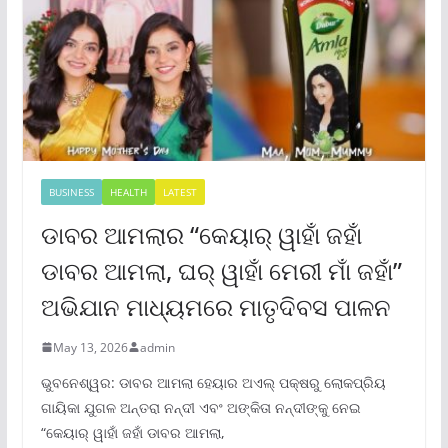
BUSINESS
HEALTH
LATEST
ଡାବର ଆମଲାର “କେୟାର୍ ୱାହାଁ ଜହାଁ
ଡାବର ଆମଲା, ଘର୍ ୱାହାଁ ମେରୀ ମାଁ ଜହାଁ”
ଅଭିଯାନ ମାଧ୍ୟମରେ ମାତୃଦିବସ ପାଳନ
May 13, 2026
admin
ଭୁବନେଶ୍ୱର: ଡାବର ଆମଲା ହେୟାର ଅଏଲ୍ ପକ୍ଷରୁ ଲୋକପ୍ରିୟ
ଗାୟିକା ଯୁଗଳ ଅନ୍ତରା ନନ୍ଦୀ ଏବଂ ଅଙ୍କିତା ନନ୍ଦୀଙ୍କୁ ନେଇ
“କେୟାର୍ ୱାହାଁ ଜହାଁ ଡାବର ଆମଲା,