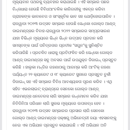
ମୂଲ୍ୟବାନ ପଥରକୁ ବ୍ୟବହାର କରାଯାଇଛି । ଏହି ସମ୍ଭାର ପଛର
ଚିନ୍ତାଧାରା ହେଉଛି ବିବିଧଆଂଚଳିକ କାରିଗରୀକୁ ଏକତ୍ର କରିବା
ଗ୍ରାହକଙ୍କ ଭାବାବେଗ ଓ ସାଂସ୍କୃତିକ ଭାବ ସହ ଯୋଡ଼ିହୋଇପାରିବ ।
ରାଜୱାଡା ୨୦୨୩ ଉତ୍ସବ ସମ୍ଭାର ହେଉଛି ସେନ୍‌କୋ ଗୋଲ୍ଡ ଆଣ୍ଡ୍
ଡାଇମଣ୍ଡ୍‌ସର ବିବାହ-ରାଜୱାଡା ୨୦୨୨ ସମ୍ଭାରର ସମ୍ପ୍ରସାରଣ
ଯାହା ବିଭିନ୍ନ ମୂଲ୍ୟରେ ଭିନ୍ନ ଭିନ୍ନ ଉତ୍ପାଦ ପ୍ରଦାନ କରି
ସମସ୍ତଙ୍କ ପାଇଁ ପବିତ୍ରତାର ପ୍ରତୀକ “ସଗୁନ”କୁ ସୁନିଶ୍ଚିତ
କରିପାରିଛି । ପ୍ରଚଳିତ ଧାରାକୁ ପ୍ରତିଫଳିତ କରି ସେନ୍‌କୋ ଗୋଲ୍ଡ
ଆଣ୍ଡ୍ ଡାଇମଣ୍ଡ୍‌ସ ସବୁ ଅବସର ପାଇଁ ଉପଯୁକ୍ତ ଡିଜାଇନ୍ ପ୍ରସ୍ତୁତ
କରିଛି । ହାଲୁକା ମନ୍ଦିର ଗହଣାଠାରୁ ଆରମ୍ଭ କରି ଆଂଟିକ୍ ଗହଣା
ପର୍ଯ୍ୟନ୍ତ ୨୨ କ୍ୟାରେଟ ଓ ୧୮ କ୍ୟାରେଟ ସୁନାରେ ପ୍ରସ୍ତୁତ ତୁର୍କୀ
ଡିଜାଇନ୍ ସହ ଏହି ସମ୍ଭାର ବିିବିଧ ଆବଶ୍ୟକତା ପୂରଣ କରିବ । ଏଥି
ସହିତ ଏଭରଲାଇଟ୍ ବ୍ରାଣ୍ଡ୍‌ରେ ସେନକୋ ଗୋଲ୍ଡ ଆଣ୍ଡ୍
ଡାଇମଣ୍ଡ୍‌ସ ଧନତେରସ ଲାଗି ସମ୍ଭାର ଉନ୍ମୋଚନ କରିବ ଯାହା
ନିତିଦିନିଆ ପରିଧାନ ଲାଗି ସୁଲଭ ମୂଲ୍ୟରେ ଉପଲବ୍ଧ ହେବ ।
ରାଜୱାଡା ୨୦୨୩ ଉତ୍ସବ ସମ୍ଭାରର ପ୍ରସାର ଲାଗି ସେନକୋ
ଗୋଲ୍ଡ ଆଣ୍ଡ୍ ଡାଇମଣ୍ଡ୍‌ସ ପକ୍ଷରୁ ଅଭିନେତ୍ରୀ ଜୟା ଏହସାନଙ୍କୁ
ନେଇ ଏକ ଅଭିଯାନ ପ୍ରସ୍ତୁତ କରାଯାଇଛି । ଏହି ଅଭିଯାନ ଅତି