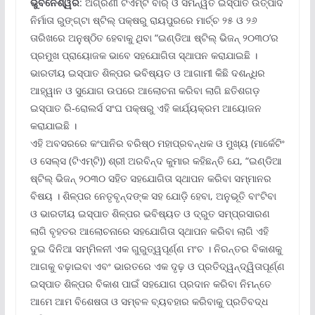
ଭୁବନେଶ୍ୱର
: ଅଗ୍ରଣୀ ଟିଏମ୍‌ଟି ବାର୍ ଓ ସମନ୍ୱିତ ଇସ୍ପାତ ଉତ୍ପାଦ
ନିର୍ମାତା ରୁଙ୍ଗ୍‌ଟା ଷ୍ଟିଲ୍ ପକ୍ଷରୁ ରାୟପୁରରେ ମାର୍ଚ୍ଚ ୨୫ ଓ ୨୬
ତାରିଖରେ ଅନୁଷ୍ଠିତ ହେବାକୁ ଥିବା “ଇଣ୍ଡିଆ ଷ୍ଟିଲ୍ ଭିଜନ୍ ୨୦୩୦’ର
ପ୍ରମୁଖ ପ୍ରାୟୋଜକ ଭାବେ ସହଯୋଗିତା ସ୍ଥାପନ କରାଯାଇଛି ।
ଭାରତୀୟ ଇସ୍ପାତ ଶିଳ୍ପର ଭବିଷ୍ୟତ ଓ ଆଗାମୀ କିଛି ଦଶନ୍ଧିର
ଆହ୍ୱାନ ଓ ସୁଯୋଗ ଉପରେ ଆଲୋଚନା କରିବା ଲାଗି ଛତିଶଗଡ଼
ଇସ୍ପାତ ରି-ରୋଲର୍ସ ସଂଘ ପକ୍ଷରୁ ଏହି କାର୍ଯ୍ୟକ୍ରମ ଆୟୋଜନ
କରାଯାଇଛି ।
ଏହି ଅବସରରେ କଂପାନିର ବରିଷ୍ଠ ମହାପ୍ରବନ୍ଧକ ଓ ମୁଖ୍ୟ (ମାର୍କେଟିଂ
ଓ ସେଲ୍‌ସ (ଟିଏମ୍‌ଟି)) ଶ୍ରୀ ଅରବିନ୍ଦ କୁମାର କହିଛନ୍ତି ଯେ, “ଇଣ୍ଡିଆ
ଷ୍ଟିଲ୍ ଭିଜନ୍ ୨୦୩୦ ସହିତ ସହଯୋଗିତା ସ୍ଥାପନ କରିବା ସମ୍ମାନର
ବିଷୟ । ଶିଳ୍ପର ନେତୃବୃନ୍ଦଙ୍କ ସହ ଯୋଡ଼ି ହେବା, ଅନୁଭୂତି ବାଂଟିବା
ଓ ଭାରତୀୟ ଇସ୍ପାତ ଶିଳ୍ପର ଭବିଷ୍ୟତ ଓ ଦ୍ରୁତ ସମ୍ପ୍ରସାରଣ
ଲାଗି ବୃହତର ଆଲୋଚନାରେ ସହଯୋଗିତା ସ୍ଥାପନ କରିବା ଲାଗି ଏହି
ଦୁଇ ଦିନିଆ ସମ୍ମିଳନୀ ଏକ ଗୁରୁତ୍ୱପୂର୍ଣ୍ଣ ମଂଚ । ନିରନ୍ତର ବିକାଶକୁ
ଆଗକୁ ବଢ଼ାଇବା ଏବଂ ଭାରତରେ ଏକ ଦୃଢ଼ ଓ ପ୍ରତିଦ୍ୱନ୍ଦ୍ୱିତାପୂର୍ଣ୍ଣ
ଇସ୍ପାତ ଶିଳ୍ପର ବିକାଶ ପାଇଁ ସହଯୋଗ ପ୍ରଦାନ କରିବା ନିମନ୍ତେ
ଆମେ ଆମ ବିଶେଷତା ଓ ସମ୍ବଳ ବ୍ୟବହାର କରିବାକୁ ପ୍ରତିବଦ୍ଧ