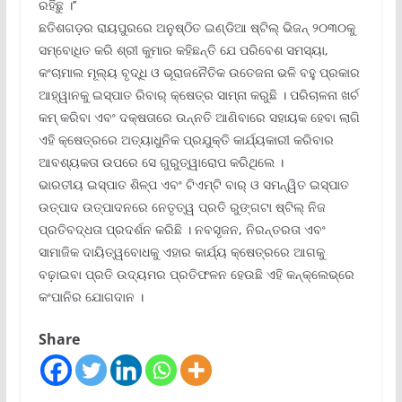
ରହିଛୁ ।’’
ଛତିଶଗଡ଼ର ରାୟପୁରରେ ଅନୁଷ୍ଠିତ ଇଣ୍ଡିଆ ଷ୍ଟିଲ୍ ଭିଜନ୍ ୨୦୩୦କୁ
ସମ୍ବୋଧିତ କରି ଶ୍ରୀ କୁମାର କହିଛନ୍ତି ଯେ ପରିବେଶ ସମସ୍ୟା,
କଂଚାମାଲ ମୂଲ୍ୟ ବୃଦ୍ଧି ଓ ଭୂରାଜନୈତିକ ଉତେଜନା ଭଳି ବହୁ ପ୍ରକାର
ଆହ୍ୱାନକୁ ଇସ୍ପାତ ରିବାର୍ କ୍ଷେତ୍ର ସାମ୍ନା କରୁଛି । ପରିଚାଳନା ଖର୍ଚ
କମ୍ କରିବା ଏବଂ ଦକ୍ଷତାରେ ଉନ୍ନତି ଆଣିବାରେ ସହାୟକ ହେବା ଲାଗି
ଏହି କ୍ଷେତ୍ରରେ ଅତ୍ୟାଧୁନିକ ପ୍ରଯୁକ୍ତି କାର୍ଯ୍ୟକାରୀ କରିବାର
ଆବଶ୍ୟକତା ଉପରେ ସେ ଗୁରୁତ୍ୱାରୋପ କରିଥିଲେ ।
ଭାରତୀୟ ଇସ୍ପାତ ଶିଳ୍ପ ଏବଂ ଟିଏମ୍‌ଟି ବାର୍ ଓ ସମନ୍ୱିତ ଇସ୍ପାତ
ଉତ୍ପାଦ ଉତ୍ପାଦନରେ ନେତୃତ୍ୱ ପ୍ରତି ରୁଙ୍ଗଟା ଷ୍ଟିଲ୍ ନିଜ
ପ୍ରତିବଦ୍ଧତା ପ୍ରଦର୍ଶନ କରିଛି । ନବସୃଜନ, ନିରନ୍ତରତା ଏବଂ
ସାମାଜିକ ଦାୟିତ୍ୱବୋଧକୁ ଏହାର କାର୍ଯ୍ୟ କ୍ଷେତ୍ରରେ ଆଗକୁ
ବଢ଼ାଇବା ପ୍ରତି ଉଦ୍ୟମର ପ୍ରତିଫଳନ ହେଉଛି ଏହି କନ୍‌କ୍ଲେଭ୍‌ରେ
କଂପାନିର ଯୋଗଦାନ ।
Share