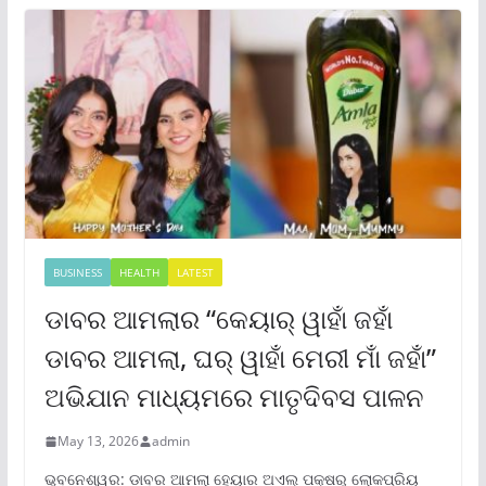
BUSINESS
HEALTH
LATEST
ଡାବର ଆମଲାର “କେୟାର୍ ୱାହାଁ ଜହାଁ
ଡାବର ଆମଲା, ଘର୍ ୱାହାଁ ମେରୀ ମାଁ ଜହାଁ”
ଅଭିଯାନ ମାଧ୍ୟମରେ ମାତୃଦିବସ ପାଳନ
May 13, 2026
admin
ଭୁବନେଶ୍ୱର: ଡାବର ଆମଲା ହେୟାର ଅଏଲ୍ ପକ୍ଷରୁ ଲୋକପ୍ରିୟ