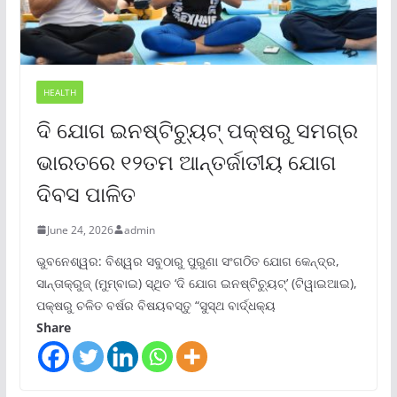
HEALTH
ଦି ଯୋଗ ଇନଷ୍ଟିଚ୍ୟୁଟ୍ ପକ୍ଷରୁ ସମଗ୍ର
ଭାରତରେ ୧୨ତମ ଆନ୍ତର୍ଜାତୀୟ ଯୋଗ
ଦିବସ ପାଳିତ
June 24, 2026
admin
ଭୁବନେଶ୍ୱର: ବିଶ୍ୱର ସବୁଠାରୁ ପୁରୁଣା ସଂଗଠିତ ଯୋଗ କେନ୍ଦ୍ର,
ସାନ୍ତାକ୍ରୁଜ୍ (ମୁମ୍ବାଇ) ସ୍ଥିତ ‘ଦି ଯୋଗ ଇନଷ୍ଟିଚ୍ୟୁଟ୍‌’ (ଟିୱାଇଆଇ),
ପକ୍ଷରୁ ଚଳିତ ବର୍ଷର ବିଷୟବସ୍ତୁ “ସୁସ୍ଥ ବାର୍ଦ୍ଧକ୍ୟ
Share