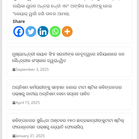
ଗାୟିକା ଯୁଗଳ ଅନ୍ତରା ନନ୍ଦୀ ଏବଂ ଅଙ୍କିତା ନନ୍ଦୀଙ୍କୁ ନେଇ
“କେୟାର୍ ୱାହାଁ ଜହାଁ ଡାବର ଆମଲା,
Share
ମୁଖ୍ୟମନ୍ତ୍ରୀ ନାୟାବ ସିଂହ ସଇନୀଙ୍କ ନେତୃତ୍ୱରେ ହରିୟାଣାରେ ଜନ
କୈନ୍ଦ୍ରୀକ ସଂସ୍କାର ତ୍ୱରାନ୍ୱିତ
September 3, 2025
ଅଗ୍ନିଶମ କର୍ମଚାରୀଙ୍କୁ ସମ୍ମାନ ଜଣାଇ ଟାଟା ଷ୍ଟିଲ କଳିଙ୍ଗନଗର
ପକ୍ଷରୁ ଜାତୀୟ ଅଗ୍ନିଶମ ସେବା ସପ୍ତାହ ପାଳିତ
April 15, 2025
କଳିଙ୍ଗନଗର ସୁକିନ୍ଦା ଅଞ୍ଚଳର ୧୫୦ ଛାତ୍ରଛାତ୍ରୀଙ୍କୁଟାଟା ଷ୍ଟିଲ୍
ଫାଉଣ୍ଡେସନ ପକ୍ଷରୁ ଜ୍ୟୋତି ଫେଲୋସିପ୍‌
January 31, 2025