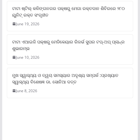
ଟାଟା ଷ୍ଟିଲ୍‌ କଳିଙ୍ଗନଗର ପକ୍ଷରୁ ମେଗା ରକ୍ତଦାନ ଶିବିରରେ ୨୮୦
ୟୁନିଟ୍‌ ରକ୍ତ ସଂଗୃହୀତ
June 19, 2026
ଟାଟା ଏଆଇଜି ପକ୍ଷରୁ ମେଡିକେୟାର ରିଜର୍ଭ ସୁପର ଟପ୍‌-ଅପ୍ ପ୍ଲାନ୍‌ର
ଶୁଭାରମ୍ଭ
June 10, 2026
ମୁଖ ସ୍ୱାସ୍ଥ୍ୟ ଓ ତ୍ୱଚା ସମସ୍ୟାର ଅଦୃଶ୍ୟ ସମ୍ପର୍କ :ପ୍ରଖ୍ୟାତ
ସ୍ୱାସ୍ଥ୍ୟ ବିଶେଷଜ୍ଞ ଡା. ସୋନିଆ ଦତ୍ତ
June 8, 2026