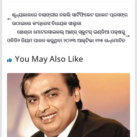
ଶୂନ୍ୟକାଳରେ ବଲାଙ୍ଗୀର ନକଲି ସାର୍ଟିଫିକେଟ ରାକେଟ ପ୍ରସଙ୍ଗ
ଉଠାଇଲେ କଂଗ୍ରେସ ବିଧାୟକ ସାଲୁଜା
ହୋଣ୍ଡା ମୋଟରସାଇକଲ୍ ଆଣ୍ଡ୍ ସ୍କୁଟର୍ ଇଣ୍ଡିଆ ପକ୍ଷରୁ
ଓବିଡି୨ ନିୟମ ପାଳନ କରୁଥିବା ୨୦୨୩ ଆକ୍ଟିଭା ୧୨୫ ଉନ୍ମୋଚିତ
You May Also Like