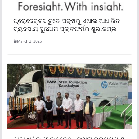
ପ୍ରୋଜେକ୍ଟସ ଟୁଡେ ପକ୍ଷରୁ ଏଆଇ ଆଧାରିତ
ବ୍ୟବସାୟ ସୁଯୋଗ ପ୍ଲାଟଫର୍ମର ଶୁଭାରମ୍ଭ
March 2, 2026