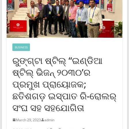
BUSINESS
ରୁଙ୍ଗ୍‌ଟା ଷ୍ଟିଲ୍ “ଇଣ୍ଡିଆ
ଷ୍ଟିଲ୍ ଭିଜନ୍ ୨୦୩୦’ର
ପ୍ରମୁଖ ପ୍ରାୟୋଜକ;
ଛତିଶଗଡ଼ ଇସ୍ପାତ ରି-ରୋଲର୍
ସଂଘ ସହ ସହଯୋଗିତା
March 29, 2023
admin