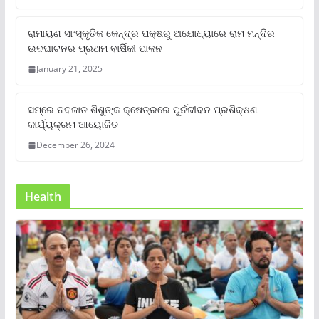
ରାମାୟଣ ସାଂସ୍କୃତିକ କେନ୍ଦ୍ର ପକ୍ଷରୁ ଅଯୋଧ୍ୟାରେ ରାମ ମନ୍ଦିର
ଉଦଘାଟନର ପ୍ରଥମ ବାର୍ଷିକୀ ପାଳନ
January 21, 2025
ସମ୍‌ରେ ନବଜାତ ଶିଶୁଙ୍କ କ୍ଷେତ୍ରରେ ପୁର୍ନଜୀବନ ପ୍ରଶିକ୍ଷଣ
କାର୍ଯ୍ୟକ୍ରମ ଆୟୋଜିତ
December 26, 2024
Health