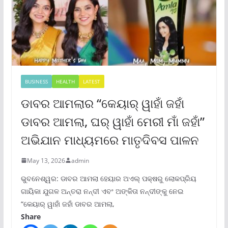
BUSINESS
HEALTH
LATEST
ଡାବର ଆମଲାର “କେୟାର୍ ୱାହାଁ ଜହାଁ
ଡାବର ଆମଲା, ଘର୍ ୱାହାଁ ମେରୀ ମାଁ ଜହାଁ”
ଅଭିଯାନ ମାଧ୍ୟମରେ ମାତୃଦିବସ ପାଳନ
May 13, 2026
admin
ଭୁବନେଶ୍ୱର: ଡାବର ଆମଲା ହେୟାର ଅଏଲ୍ ପକ୍ଷରୁ ଲୋକପ୍ରିୟ
ଗାୟିକା ଯୁଗଳ ଅନ୍ତରା ନନ୍ଦୀ ଏବଂ ଅଙ୍କିତା ନନ୍ଦୀଙ୍କୁ ନେଇ
“କେୟାର୍ ୱାହାଁ ଜହାଁ ଡାବର ଆମଲା,
Share