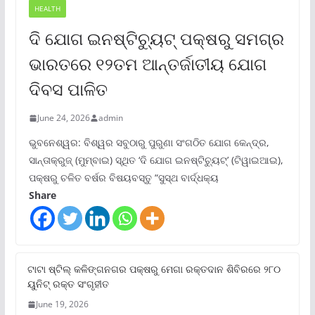
HEALTH
ଦି ଯୋଗ ଇନଷ୍ଟିଚ୍ୟୁଟ୍ ପକ୍ଷରୁ ସମଗ୍ର
ଭାରତରେ ୧୨ତମ ଆନ୍ତର୍ଜାତୀୟ ଯୋଗ
ଦିବସ ପାଳିତ
June 24, 2026
admin
ଭୁବନେଶ୍ୱର: ବିଶ୍ୱର ସବୁଠାରୁ ପୁରୁଣା ସଂଗଠିତ ଯୋଗ କେନ୍ଦ୍ର,
ସାନ୍ତାକ୍ରୁଜ୍ (ମୁମ୍ବାଇ) ସ୍ଥିତ ‘ଦି ଯୋଗ ଇନଷ୍ଟିଚ୍ୟୁଟ୍‌’ (ଟିୱାଇଆଇ),
ପକ୍ଷରୁ ଚଳିତ ବର୍ଷର ବିଷୟବସ୍ତୁ “ସୁସ୍ଥ ବାର୍ଦ୍ଧକ୍ୟ
Share
ଟାଟା ଷ୍ଟିଲ୍‌ କଳିଙ୍ଗନଗର ପକ୍ଷରୁ ମେଗା ରକ୍ତଦାନ ଶିବିରରେ ୨୮୦
ୟୁନିଟ୍‌ ରକ୍ତ ସଂଗୃହୀତ
June 19, 2026