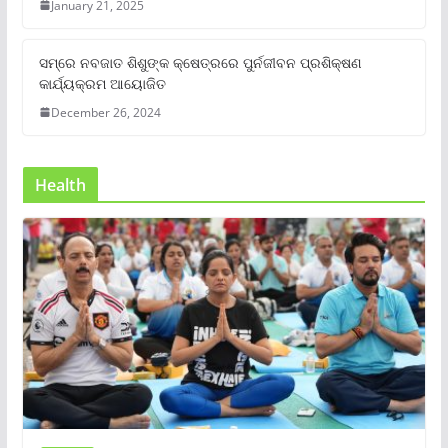
January 21, 2025
ସମ୍‌ରେ ନବଜାତ ଶିଶୁଙ୍କ କ୍ଷେତ୍ରରେ ପୁର୍ନଜୀବନ ପ୍ରଶିକ୍ଷଣ
କାର୍ଯ୍ୟକ୍ରମ ଆୟୋଜିତ
December 26, 2024
Health