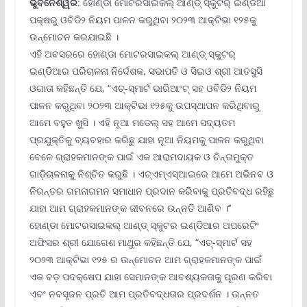
ଭୁବନେଶ୍ୱର
: ହୋଣ୍ଡା ମୋଟରସାଇକଲ୍ ଆଣ୍ଡ୍ ସ୍କୁଟର୍ ଇଣ୍ଡିଆ
ପକ୍ଷରୁ ଓବିଡି୨ ନିୟମ ପାଳନ କରୁଥିବା ୨୦୨୩ ଆକ୍ଟିଭା ୧୨୫କୁ
ଉନ୍ମୋଚନ କରଯାଇଛି ।
ଏହି ଅବସରରେ ହୋଣ୍ଡା ମୋଟରସାଇକଲ୍ ଆଣ୍ଡ୍ ସ୍କୁଟର୍
ଇଣ୍ଡିଆର ପରିଚାଳନା ନିର୍ଦେଶକ, ସଭାପତି ଓ ସିଇଓ ଶ୍ରୀ ଆତସୁସି
ଓଗାତା କହିଛନ୍ତି ଯେ, “ଏଚ୍‌-ସ୍ମାର୍ଟ ଭାରିଆଂଟ୍ ସହ ଓବିଡି୨ ନିୟମ
ପାଳନ କରୁଥିବା ୨୦୨୩ ଆକ୍ଟିଭା ୧୨୫କୁ ଉପସ୍ଥାପନ କରିଥିବାରୁ
ଆମେ ବହୁତ ଖୁସି । ଏହି ନୂଆ ମଡେଲ୍ ସହ ଆମେ ସଦ୍ୟତମ
ପ୍ରଯୁକ୍ତିକୁ ବ୍ୟବହାର କରିଛୁ ଯାହା ନୂଆ ନିୟମକୁ ପାଳନ କରୁଥିବା
ବେଳେ ଗ୍ରାହକମାନଙ୍କ ପାଇଁ ଏକ ଆରାମଦାୟକ ଓ ଚିନ୍ତାମୁକ୍ତ
ଗାଡ଼ିଚାଳନାକୁ ନିଶ୍ଚିତ କରୁଛି । ଏଚ୍‌ଏମ୍‌ଏସ୍‌ଆଇରେ ଆମେ ଅଭିନବ ଓ
ନିରନ୍ତର ଗମନାଗମନ ସମାଧାନ ପ୍ରଦାନ କରିବାକୁ ପ୍ରତିବଦ୍ଧ ରହିଛୁ
ଯାହା ଆମ ଗ୍ରାହକମାନଙ୍କ ଜୀବନରେ ଉନ୍ନତି ଆଣିବ ।’’
ହୋଣ୍ଡା ମୋଟରସାଇକଲ୍ ଆଣ୍ଡ୍ ସ୍କୁଟର ଇଣ୍ଡିଆର ଅପରେଟିଂ
ଅଫିସର ଶ୍ରୀ ଯୋଗେଶ ମାଥୁର କହିଛନ୍ତି ଯେ, “ଏଚ୍‌-ସ୍ମାର୍ଟ ସହ
୨୦୨୩ ଆକ୍ଟିଭା ୧୨୫ ର ଉନ୍ମୋଚନ ଆମ ଗ୍ରାହକମାନଙ୍କ ପାଇଁ
ଏକ ବଡ଼ ପଦକ୍ଷେପ ଯାହା ସେମାନଙ୍କ ଆବଶ୍ୟକତାକୁ ପୂରଣ କରିବା
ଏବଂ ନବସୃଜନ ପ୍ରତି ଆମ ପ୍ରତିବଦ୍ଧତାର ପ୍ରଦର୍ଶନ । ଉନ୍ନତ