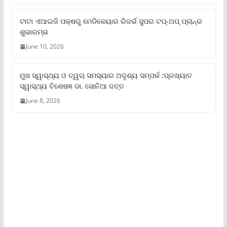
ଟାଟା ଏଆଇଜି ପକ୍ଷରୁ ମେଡିକେୟାର ରିଜର୍ଭ ସୁପର ଟପ୍‌-ଅପ୍ ପ୍ଲାନ୍‌ର
ଶୁଭାରମ୍ଭ
June 10, 2026
ମୁଖ ସ୍ୱାସ୍ଥ୍ୟ ଓ ତ୍ୱଚା ସମସ୍ୟାର ଅଦୃଶ୍ୟ ସମ୍ପର୍କ :ପ୍ରଖ୍ୟାତ
ସ୍ୱାସ୍ଥ୍ୟ ବିଶେଷଜ୍ଞ ଡା. ସୋନିଆ ଦତ୍ତ
June 8, 2026