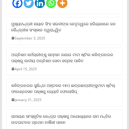
ମୁଖ୍ୟମନ୍ତ୍ରୀ ନାୟାବ ସିଂହ ସଇନୀଙ୍କ ନେତୃତ୍ୱରେ ହରିୟାଣାରେ ଜନ
କୈନ୍ଦ୍ରୀକ ସଂସ୍କାର ତ୍ୱରାନ୍ୱିତ
September 3, 2025
ଅଗ୍ନିଶମ କର୍ମଚାରୀଙ୍କୁ ସମ୍ମାନ ଜଣାଇ ଟାଟା ଷ୍ଟିଲ କଳିଙ୍ଗନଗର
ପକ୍ଷରୁ ଜାତୀୟ ଅଗ୍ନିଶମ ସେବା ସପ୍ତାହ ପାଳିତ
April 15, 2025
କଳିଙ୍ଗନଗର ସୁକିନ୍ଦା ଅଞ୍ଚଳର ୧୫୦ ଛାତ୍ରଛାତ୍ରୀଙ୍କୁଟାଟା ଷ୍ଟିଲ୍
ଫାଉଣ୍ଡେସନ ପକ୍ଷରୁ ଜ୍ୟୋତି ଫେଲୋସିପ୍‌
January 31, 2025
ରାମାୟଣ ସାଂସ୍କୃତିକ କେନ୍ଦ୍ର ପକ୍ଷରୁ ଅଯୋଧ୍ୟାରେ ରାମ ମନ୍ଦିର
ଉଦଘାଟନର ପ୍ରଥମ ବାର୍ଷିକୀ ପାଳନ