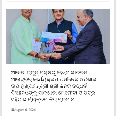
ଆଦାନୀ ଗ୍ରୁପ୍ ପକ୍ଷରୁ ବେନ୍ଦ ଭାରତମ
ଆଉଟ୍‌ରିଚ୍ କାର୍ଯ୍ୟକ୍ରମ ଅଧୀନେର ଓଡ଼ିଶାର
ଉପ ମୁଖ୍ୟମନ୍ତ୍ରୀ ଶ୍ରୀ କନକ ବଦ୍ଧର୍ନ
ସିଂହେଦଓଙ୍କୁ ସାକ୍ଷାତ; ମେମେଂଟା ଓ ପତ୍ର
ସହିତ କାର୍ଯ୍ୟକ୍ରମ କିଟ୍ ପ୍ରଦାନ
August 6, 2026