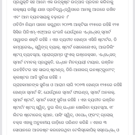
ପ୍ରଯୁକ୍ତି ସହ ଆମେ ଏକ ଉତ୍କୃଷ୍ଟ ଉତ୍ପାଦ ପ୍ରଦାନ କରିବାକୁ
ଲକ୍ଷ୍ୟ ରଖିଛୁ ଯାହା ପ୍ରତିଦ୍ୱନ୍ଦ୍ୱିତାରେ ଆମକୁ ଆଗରେ ରଖିବ
ଏବଂ ଆମ ବ୍ୟବସାୟକୁ ବଢ଼ାଇବ ।’’
ଓବିଡି୨ ନିୟମ ପାଳନ କରୁଥିବା ୨୦୨୩ ଆକ୍ଟିଭା ୧୨୫ରେ ରହିଛି ୧୨୫
ସିସିର ପିଜିଏମ୍‌-ଏଫ୍‌ଆଇ ଇଂଜନି ଯେଉଁଥିରେ ଏନ୍‌ହାନ୍‌ସଡ୍ ସ୍ମାର୍ଟ
ପାୱାରର ଶକ୍ତି ରହିଛି । ଏହା ବ୍ୟତୀତ ହୋଣ୍ଡା ଏସିଜି ଷ୍ଟାର୍ଟର, ଡି
କମ୍ପ୍ରେସନ୍‌, ସ୍ୱିଙ୍ଗ୍ ବ୍ୟାକ୍‌, ଷ୍ଟାର୍ଟ ସୋଲେନୋଏଡ୍‌, ଆଇଡିଲିଂ
ଷ୍ଟପ୍ ବ୍ୟବସ୍ଥା, ପ୍ରୋଗ୍ରାମ୍‌ଡ ଫୁଏଲ୍ ଇଞ୍ଜେକ୍ସନ, ଏନ୍‌ହାନ୍‌ସଡ୍
ସ୍ମାର୍ଟ ଟମବଲ୍ ପ୍ରଯୁକ୍ତି, ଇନ୍ଧନ ମିତବ୍ୟୟୀ ଟାୟାର, ଇଞ୍ଜିନ
ଇନହିବିଟର ସହ ସାଇଡ୍ ଷ୍ଟାଣ୍ଡ୍‌, ଡିଜି-ଆନାଲଗ୍ ଇନଷ୍ଟ୍ରୁମେଂଟ୍
କ୍ଲଷ୍ଟର ଆଦି ସୁବିଧା ରହିଛି ।
ଗ୍ରାହକମାନଙ୍କ ସୁବିଧା ଓ ଆରାମ ଲାଗି ୨୦୨୩ ହୋଣ୍ଡା ୧୨୫ରେ ରହିଛି
ହୋଣ୍ଡା ସ୍ମାର୍ଟ କି’, ଯେଉଁଥିରେ ସ୍ମାର୍ଟ ଫାଇଣ୍ଡ୍‌, ସ୍ମାର୍ଟ ଅନଲକ୍‌,
ସ୍ମାର୍ଟ ଷ୍ଟାର୍ଟ, ସ୍ମାର୍ଟ ସେଫ୍ ସୁବିଧା ରହିଛି । ଏହା ବ୍ୟତୀତ ଇଞ୍ଜିନ
ଷ୍ଟାର୍ଟ/ ଷ୍ଟପ୍ ସ୍ୱିଚ୍‌, ଦୁଇ ଲିଡ୍ ଇନ୍ଧନ ଖୋଲିବା ବ୍ୟବସ୍ଥା, ୧୮
ଲିଟର ଷ୍ଟୋରେଜ୍ ସ୍ଥାନ, ପାସିଂ ସ୍ୱିଚ୍‌, ଓପୋନ୍ ଫ୍ରଂଟ୍ ଗ୍ଲୋଭ୍
ବକ୍ସ ଏହାକୁ ଅତୁଳନୀୟ ଗାଡ଼ିରେ ପରିଣତ କରିଛି । ଏହାର ୩
ସୋପାନରେ ଆଡଜଷ୍ଟ କରହେଉଥିବା ଟେଲିସ୍କୋପିକ୍ ସସ୍‌ପେନ୍‌ସନ୍ ଓ