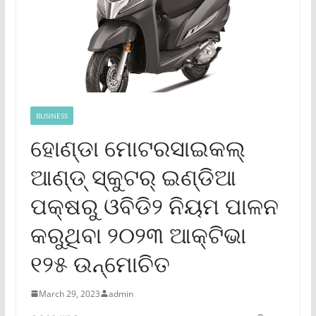
BUSINESS
ହୋଣ୍ଡା ମୋଟରସାଇକଲ୍
ଆଣ୍ଡ୍ ସ୍କୁଟର୍ ଇଣ୍ଡିଆ
ପକ୍ଷରୁ ଓବିଡି୨ ନିୟମ ପାଳନ
କରୁଥିବା ୨୦୨୩ ଆକ୍ଟିଭା
୧୨୫ ଉନ୍ମୋଚିତ
March 29, 2023
admin