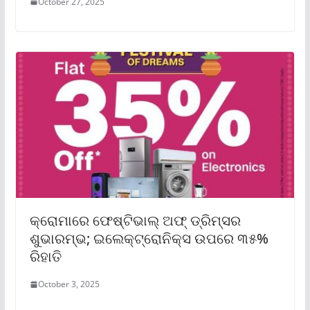
October 27, 2025
କ୍ରୋମାରେ ଫେଷ୍ଟିଭାଲ୍ ଅଫ୍ ଡ୍ରିମ୍‌ସର
ଶୁଭାରମ୍ଭ; ଇଲେକ୍ଟ୍ରୋନିକ୍ସ ଉପରେ ୩୫%
ରିହାତି
October 3, 2025