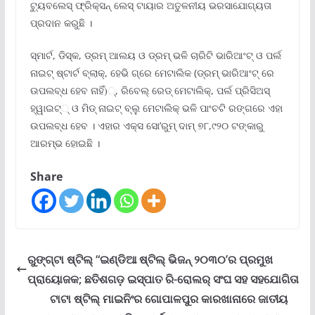
ଟ୍ୟୁବଲେସ୍ ଫ୍ରିକ୍ସନ୍ ଲେସ୍ ଟାୟାର ଅତୁଳନୀୟ ଭରସାଯୋଗ୍ୟତା
ପ୍ରଦାନ କରୁଛି ।
ସ୍ମାର୍ଟ, ଡିସ୍କ, ଡ୍ରମ୍ ଆଲୟ ଓ ଡ୍ରମ୍ ଭଳି ଚାରିଟି ଭାରିଆଂଟ୍ ଓ ପର୍ଲ
ନାଇଟ୍ ଷ୍ଟାର୍ଟ ବ୍ଲାକ୍‌, ହେଭି ଗ୍ରେ ମେଟାଲିକ (ଡ୍ରମ୍ ଭାରିଆଂଟ୍ ରେ
ଉପଲବ୍ଧ ହେବ ନାହିଁ)୍‌, ରିବେଲ୍ ରେଡ୍ ମେଟାଲିକ୍‌, ପର୍ଲ ପ୍ରିସିଅସ୍
ହ୍ୱାଇଟ୍‌୍ ଓ ମିଡ୍ ନାଇଟ୍ ବ୍ଲୁ ମେଟାଲିକ୍ ଭଳି ପାଂଚଟି ରଙ୍ଗରେ ଏହା
ଉପଲବ୍ଧ ହେବ । ଏହାର ଏକ୍ସ ସୋ’ରୁମ୍ ଦାମ୍ ୭୮,୯୨୦ ଟଙ୍କାରୁ
ଆରମ୍ଭ ହୋଇଛି ।
Share
ରୁଙ୍ଗ୍‌ଟା ଷ୍ଟିଲ୍ “ଇଣ୍ଡିଆ ଷ୍ଟିଲ୍ ଭିଜନ୍ ୨୦୩୦’ର ପ୍ରମୁଖ
ପ୍ରାୟୋଜକ; ଛତିଶଗଡ଼ ଇସ୍ପାତ ରି-ରୋଲର୍ ସଂଘ ସହ ସହଯୋଗିତା
ଟାଟା ଷ୍ଟିଲ୍ ମାଇନିଂର ଗୋପାଳପୁର କାରଖାନାରେ ଜାତୀୟ