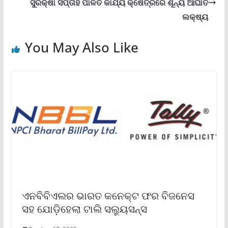
ସୁରକ୍ଷା ସପ୍ତାହ ପାଳିତ କାର୍ଯ୍ୟ କ୍ଷେତ୍ରରେ ଶୂନ୍ୟ ଆଘାତ
ଲକ୍ଷ୍ୟ
You May Also Like
ଏନବିବିଏଲର ଭାରତ କନେକ୍ଟ ଫର ବିଜନେସ
ସହ ଯୋଡ଼ିହେଲା ଟାଲି ସଲ୍ୟୁସନ୍ସ