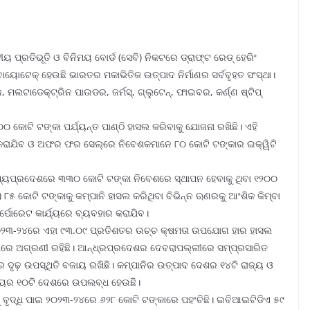
ପ୍ରତିଭୂତି ଓ ବିନିମୟ ବୋର୍ଡ (ସେବି) ନିକଟରେ ଡ୍ରାଫ୍‌ଟ ରେଡ୍ ହେରିଂ
ୋଟେକ୍ ହେଉଛି ଭାରତର ମକାଭିତିକ ଉତ୍ପାଦ ନିର୍ମାଣର ସର୍ବବୃହତ ସଂସ୍ଥା।
ମଲଟାଡେକ୍ଟ୍ରିନ ପାଉଡର, ଜର୍ମସ୍‌, ଗ୍ଲୁଟେନ୍‌, ଫାଇବର, କର୍ଣ୍ଣ ଷ୍ଟିପ୍
କୋଟି ଟଙ୍କା ପର୍ଯ୍ୟନ୍ତ ପାଣ୍ଠି ହାସଲ କରିବାକୁ ଯୋଜନା ରଖିଛି। ଏହି
କରାଯିବ ଓ ଅଫର ଫର ସେଲ୍‌ରେ ନିବେଶକମାନେ ୮୦ କୋଟି ଟଙ୍କାର ଇକ୍ୱିଟି
) ମଧ୍ୟପ୍ରଦେଶରେ ୩୩୦ କୋଟି ଟଙ୍କା ନିବେଶରେ ସ୍ଥାପନ ହେବାକୁ ଥିବା ୧୨୦୦
) ୮୫ କୋଟି ଟଙ୍କାକୁ କମ୍ପାନି ହାସଲ କରିଥିବା ବିଭିନ୍ନ ଋଣରକୁ ଆଂଶିକ କିମ୍ବା
ର୍ପୋରେଟ କାର୍ଯ୍ୟରେ ବ୍ୟବହାର କରାଯିବ।
େ ୨୦୨୩-୨୪ରେ ଏହା ୯୩.୦୯ ପ୍ରତିଶତର ଉଚ୍ଚ କ୍ଷମତା ଉପଯୋଗ ହାର ହାସଲ
କରିବାରେ ଅଗ୍ରଣୀ ରହିଛି। ଆନ୍ଧ୍ରପ୍ରଦେଶର ଦେବରାପଲ୍ଲୀରେ ସମ୍ପ୍ରସାରିତ
ୃଢ଼ ଉପସ୍ଥିତି ବଜାୟ ରଖିଛି। କମ୍ପାନିର ଉତ୍ପାଦ ଦେଶର ୧୪ଟି ରାଜ୍ୟ ଓ
ରାଚ୍ୟର ୧୦ଟି ଦେଶରେ ଉପଲବ୍ଧ ହେଉଛି।
 ବୃଦ୍ଧି ପାଇ ୨୦୨୩-୨୪ରେ ୬୨୮ କୋଟି ଟଙ୍କାରେ ପହଂଚିଛି। ଇବିଆଇଟିଡିଏ ୫୯