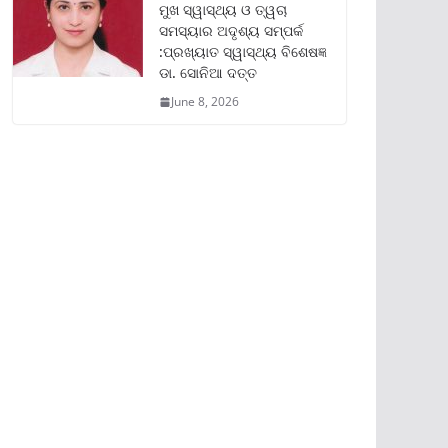
ମୁଖ ସ୍ୱାସ୍ଥ୍ୟ ଓ ତ୍ୱଚା
ସମସ୍ୟାର ଅଦୃଶ୍ୟ ସମ୍ପର୍କ
:ପ୍ରଖ୍ୟାତ ସ୍ୱାସ୍ଥ୍ୟ ବିଶେଷଜ୍ଞ
ଡା. ସୋନିଆ ଦତ୍ତ
June 8, 2026