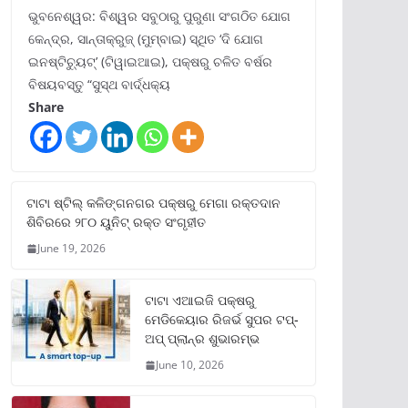
ଭୁବନେଶ୍ୱର: ବିଶ୍ୱର ସବୁଠାରୁ ପୁରୁଣା ସଂଗଠିତ ଯୋଗ
କେନ୍ଦ୍ର, ସାନ୍ତାକ୍ରୁଜ୍ (ମୁମ୍ବାଇ) ସ୍ଥିତ ‘ଦି ଯୋଗ
ଇନଷ୍ଟିଚ୍ୟୁଟ୍‌’ (ଟିୱାଇଆଇ), ପକ୍ଷରୁ ଚଳିତ ବର୍ଷର
ବିଷୟବସ୍ତୁ “ସୁସ୍ଥ ବାର୍ଦ୍ଧକ୍ୟ
Share
ଟାଟା ଷ୍ଟିଲ୍‌ କଳିଙ୍ଗନଗର ପକ୍ଷରୁ ମେଗା ରକ୍ତଦାନ
ଶିବିରରେ ୨୮୦ ୟୁନିଟ୍‌ ରକ୍ତ ସଂଗୃହୀତ
June 19, 2026
ଟାଟା ଏଆଇଜି ପକ୍ଷରୁ
ମେଡିକେୟାର ରିଜର୍ଭ ସୁପର ଟପ୍‌-
ଅପ୍ ପ୍ଲାନ୍‌ର ଶୁଭାରମ୍ଭ
June 10, 2026