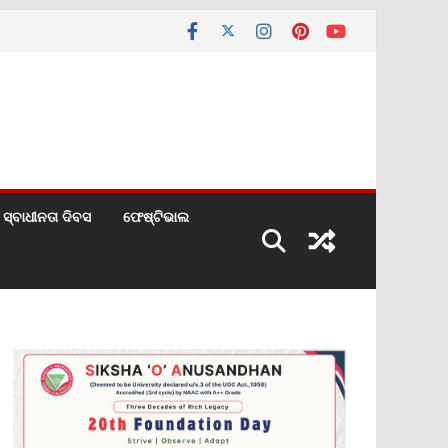
ସ୍ବାଧୀନତା ଦିବସ
ଫେଷ୍ଟିଭାଲ