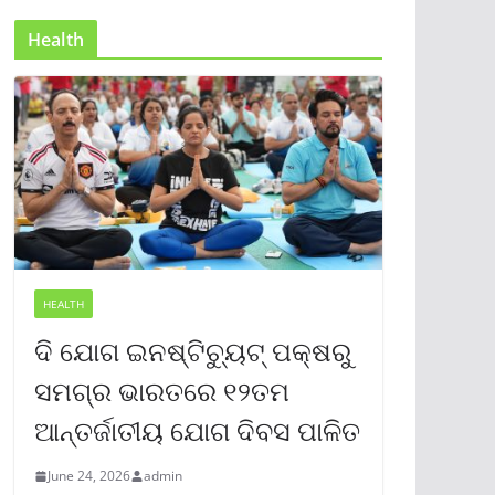
Health
HEALTH
ଦି ଯୋଗ ଇନଷ୍ଟିଚ୍ୟୁଟ୍ ପକ୍ଷରୁ
ସମଗ୍ର ଭାରତରେ ୧୨ତମ
ଆନ୍ତର୍ଜାତୀୟ ଯୋଗ ଦିବସ ପାଳିତ
June 24, 2026
admin