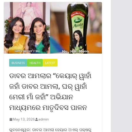
BUSINESS
HEALTH
LATEST
ଡାବର ଆମଲାର “କେୟାର୍ ୱାହାଁ
ଜହାଁ ଡାବର ଆମଲା, ଘର୍ ୱାହାଁ
ମେରୀ ମାଁ ଜହାଁ” ଅଭିଯାନ
ମାଧ୍ୟମରେ ମାତୃଦିବସ ପାଳନ
May 13, 2026
admin
ଭୁବନେଶ୍ୱର: ଡାବର ଆମଲା ହେୟାର ଅଏଲ୍ ପକ୍ଷରୁ