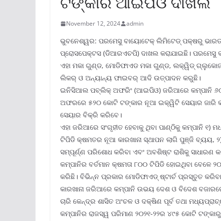
ଟଙ୍କାର ଆଇପିଓ ଦାଖଲ
November 12, 2024
admin
ଭୁବନେଶ୍ୱର: ପରମେସୁ ବାୟୋଟେକ୍ ଲିମିଟେଡ୍ ପକ୍ଷରୁ ଭାରତୀୟ 
ପ୍ରୋସପେକ୍ଟସ (ଡିଆରଏଚପି) ଦାଖଲ କରାଯାଇଛି। ପରମେସୁ ବାୟ
ଏହା ମକା ଗୁଣ୍ଡ, ମୋଡିଫାଏଡ ମକା ଗୁଣ୍ଡ, ଲକ୍ୱିଡ୍ ଗ୍ଲୁକୋଜ, 
ଲିକର୍ ଓ ଅନ୍ୟାନ୍ୟ ଫାଇବର୍ ଆଦି ଉତ୍ପାଦନ କରୁଛି।
ଇନିସିଆଲ ପବ୍ଲିକ୍ ଅଫରିଂ (ଆଇପିଓ) ଜରିଆରେ କମ୍ପାନି ୬୦୦ 
ଅଫରରେ ୫୨୦ କୋଟି ଟଙ୍କାର ନୂଆ ଇକ୍ୱିଟି ସେୟାର ଜାରି 
ସେୟାର ବିକ୍ରି କରିବେ।
ଏହା ଜରିଆରେ ସଂଗୃହୀତ ହେବାକୁ ଥିବା ପାଣ୍ଠିକୁ କମ୍ପାନି ୧
ଟିପିଡି କ୍ଷମତର ନୂଆ କାରଖାନା ସ୍ଥାପନ ଲାଗି ପୁଞ୍ଜି ବ୍ୟୟ, ୨
ସମ୍ପୂର୍ଣ୍ଣ ପରିଶୋଧ କରିବା ଏବଂ ଅବଶିଷ୍ଟ ରାଶିକୁ ସାଧାରଣ କ
କମ୍ପାନିର ବର୍ତମାନ କ୍ଷମତା ୮୦୦ ଟିପିଡି ହୋଇଥିବା ବେଳ
କରିଛି। ବିଭିନ୍ନ ପ୍ରକାର ମୋଡିଫାଏଡ୍ ଷ୍ଟାର୍ଚ ପ୍ରସ୍ତୁତ 
କାରଖାନା ଜରିଆରେ କମ୍ପାନି ଉଭୟ ଦେଶ ଓ ବିଦେଶ ବଜାରରେ ଦ
ଚାରି କେନ୍ଦ୍ର ଶାସିତ ଅଂଚଳ ଓ ଦକ୍ଷିଣ ପୂର୍ବ ତଥା ମଧ୍ୟପ୍
କମ୍ପାନିର ରାଜସ୍ୱ ପରିମାଣ ୨୦୨୧-୨୨ର ୪୯୫ କୋଟି ଟଙ୍କାରୁ