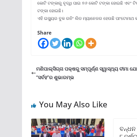
କୋଟି ଟଙ୍କାରୁ ବୃଦ୍ଧି ପାଇ ୭୬ କୋଟି ଟଙ୍କା ହୋଇଛି ଏବଂ ଟ
ଟଙ୍କା ହୋଇଛି।
ଏହି ଇସ୍ୟୁର ବୁକ ରନିଂ ଲିଡ ମ୍ୟାନେଜର ହେଉଛି ପାଂଟୋମାଥ 
Share
ମଣିପାଲ୍‌ସିଗ୍‌ନା ପକ୍ଷରୁ ସମ୍ପୂର୍ଣ୍ଣ ସ୍ୱାସ୍ଥ୍ୟ ବୀମା ଯ
“ସର୍ବହ’’ର ଶୁଭାରମ୍ଭ
You May Also Like
ବନ୍ଧନ
୮ ବର୍ଷ