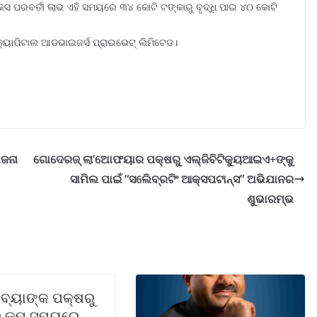
ିକସ ପରବର୍ତୀ ଲାଭ ଏହି ସମୟରେ ୩୪ କୋଟି ଟଙ୍କାରୁ ବୃଦ୍ଧି ପାଇ ୪୦ କୋଟି
କ୍ୟାପିଟାଲ ଆଡଭାଇଜର୍ସ ପ୍ରାଇଭେଟ୍ ଲିମିଟେଡ।
ୋଜନା
ଗୋଦେରଜ୍ ଲା’ଅୋଫୟାର ପକ୍ଷରୁ ଏଲ୍‌ଜିବିଟିକ୍ୟୁଆଇଏ+ଙ୍କୁ
ସାମିଲ ପାଇଁ “ସଲେିବ୍ରଟିଂ ଆକ୍ସପଟାନ୍ସ” ଅଭିଯାନର
ଶୁଭାରମ୍ଭ
 ବ୍ୟାଙ୍କ ପକ୍ଷରୁ
ରୁ କମ୍ ସମୟରେ