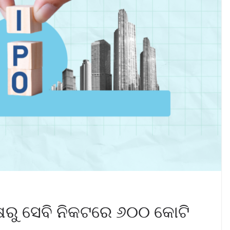
ରୁ ସେବି ନିକଟରେ ୬୦୦ କୋଟି