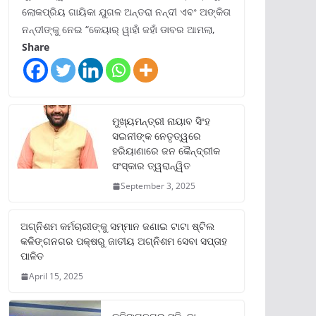
ଲୋକପ୍ରିୟ ଗାୟିକା ଯୁଗଳ ଅନ୍ତରା ନନ୍ଦୀ ଏବଂ ଅଙ୍କିତା
ନନ୍ଦୀଙ୍କୁ ନେଇ “କେୟାର୍ ୱାହାଁ ଜହାଁ ଡାବର ଆମଲା,
Share
ମୁଖ୍ୟମନ୍ତ୍ରୀ ନାୟାବ ସିଂହ
ସଇନୀଙ୍କ ନେତୃତ୍ୱରେ
ହରିୟାଣାରେ ଜନ କୈନ୍ଦ୍ରୀକ
ସଂସ୍କାର ତ୍ୱରାନ୍ୱିତ
September 3, 2025
ଅଗ୍ନିଶମ କର୍ମଚାରୀଙ୍କୁ ସମ୍ମାନ ଜଣାଇ ଟାଟା ଷ୍ଟିଲ
କଳିଙ୍ଗନଗର ପକ୍ଷରୁ ଜାତୀୟ ଅଗ୍ନିଶମ ସେବା ସପ୍ତାହ
ପାଳିତ
April 15, 2025