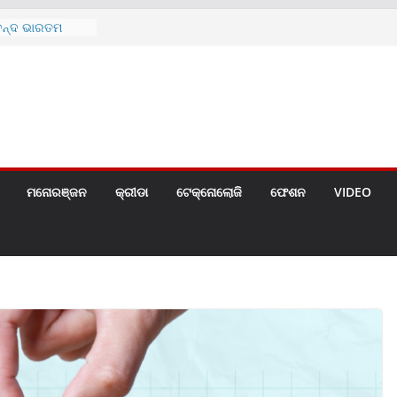
 ପ୍ରତିରୋଧୀ
ଲୋଜି ସହିତ
୍ମୋଚିତ
ବେନ୍ଦ ଭାରତମ
 ଅଧୀନେର ଓଡ଼ିଶାର
କନକ ବଦ୍ଧର୍ନ
ମେମେଂଟା ଓ ପତ୍ର
ପ୍ରଦାନ
ର୍ଥିକ ବର୍ଷର
ପରବର୍ତ୍ତୀ ଲାଭ
ମନୋରଞ୍ଜନ
କ୍ରୀଡା
ଟେକ୍ନୋଲୋଜି
ଫେଶନ
VIDEO
୫ (୨୯୨ ସେ.ମି.)ର
ୋଚିତ
 ଇନସୁରାନ୍ସ
ାନଙ୍କ ମଧ୍ୟରେ
ତା କାର୍ଯ୍ୟକ୍ରମ