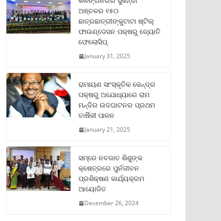
କଳିଙ୍ଗନଗର ସୁକିନ୍ଦା
ଅଞ୍ଚଳର ୧୫୦
ଛାତ୍ରଛାତ୍ରୀଙ୍କୁଟାଟା ଷ୍ଟିଲ୍
ଫାଉଣ୍ଡେସନ ପକ୍ଷରୁ ଜ୍ୟୋତି
ଫେଲୋସିପ୍‌
January 31, 2025
ରାମାୟଣ ସାଂସ୍କୃତିକ କେନ୍ଦ୍ର
ପକ୍ଷରୁ ଅଯୋଧ୍ୟାରେ ରାମ
ମନ୍ଦିର ଉଦଘାଟନର ପ୍ରଥମ
ବାର୍ଷିକୀ ପାଳନ
January 21, 2025
ସମ୍‌ରେ ନବଜାତ ଶିଶୁଙ୍କ
କ୍ଷେତ୍ରରେ ପୁର୍ନଜୀବନ
ପ୍ରଶିକ୍ଷଣ କାର୍ଯ୍ୟକ୍ରମ
ଆୟୋଜିତ
December 26, 2024