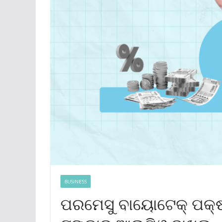
BUSINESS
ପରମେସୁ ବାୟୋଟେକ୍ ପକ୍ଷ