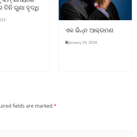
ତିନି ଗୁଣା ବୃଦ୍ଧି
2023
ଏକ ଭିନ୍ନ ଆକ୍ରମଣ
January 29, 2024
ired fields are marked
*