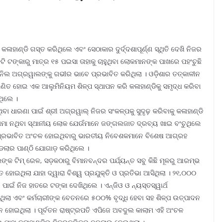
ାହାଣ୍ଡି ଗସ୍ତ କରିଥିଲେ ଏବଂ ସେଠାକାର ଦୁର୍ଦ୍ଦଶାପୂର୍ଣ୍ଣ ସ୍ଥିତି ଦେଖି ନିଜର
ଟି ଟଙ୍କାରୁ ମାତ୍ର ୧୫ ପଇସା ତାହାକୁ ଚାହୁଥିବା ଲୋକମାନଙ୍କ ପାଖରେ ପହଂଚୁଛି
ଅନିଲ ଅଗ୍ରୱାଲଙ୍କୁ ଗଭୀର ଭାବେ ପ୍ରଭାବିତ କରିଥିଲା । ଓଡ଼ିଶାର ତତ୍କାଳୀନ
୍ରାଣିତ ହୋଇ ଏକ ଆଲୁମିନିୟମ ଶିଳ୍ପ ସ୍ଥାପନ କରି କଳାହାଣ୍ଡିକୁ ସମୃଦ୍ଧ କରିବା
ଥିଲେ ।
ବା ଧାରଣା ପାଇଁ ଶ୍ରୀ ଅଗ୍ରୱାଲ୍ ନିଜର ସଂକଳ୍ପକୁ ସୁଦୃଢ଼ କରିବାକୁ କଳାହାଣ୍ଡି
ାମା ନଥିବା ସ୍ଥାନୀୟ ଲୋକ ଯେଉଁମାନେ ଜଙ୍ଗଲଜାତ ଦ୍ରବ୍ୟ ଖାଇ ବଂଚୁଥିଲେ
ସଲ ପ୍ରଭାବିତ ଅଂଚଳ ହୋଇଥିବାରୁ ଭାରତୀୟ ନିବେଶକମାନେ ବିଶେଷ ଆଗ୍ରହ
ଲାର ପାଣ୍ଠି ଯୋଗାଡ଼ କରିଥିଲେ ।
ଲଙ୍କ ଟିମ୍ ରେଳ, ସଡ଼କଠାରୁ ବିମାନବନ୍ଦର ପର୍ଯ୍ୟନ୍ତ ସବୁ କିଛି ମୂଳରୁ ଆରମ୍ଭ
 ହୋଇଥିଲା ଯାହା ଦ୍ୱାରା ବିଶ୍ୱ ପ୍ରଯୁକ୍ତି ଓ ପ୍ରତିଭା ଆସିଥିଲା । ୨୧,୦୦୦
ପାଇଁ ନିଜ ହାତରେ ଟଙ୍କା ଦେଖିଥିଲେ । ଏନ୍‌ଜିଓ ଓ ନ୍ୟସ୍ତସ୍ୱାର୍ଥ
ିଲା ଏବଂ କର୍ମଚାରୀଙ୍କ ବେତନରେ ୫୦୦% ବୃଦ୍ଧି ହେବା ସହ ଶିଳ୍ପ ଉତ୍ପାଦନ
 ହୋଇଥିଲା । ପୂର୍ବତନ ରାଷ୍ଟ୍ରପତି ଏପିଜେ ଅବଦୁଲ କାଲାମ ଏହି ଅଂଚଳ