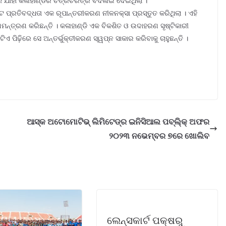
େ ଯାହା କଳାହାଣ୍ଡିର ଚିତ୍ରଚରିତ୍ର ବଦଳାଇ ଦେଇଥିଲା ।
ଟ ପ୍ରତିବଦ୍ଧତା ଏକ ରୂପାନ୍ତରୀକରଣ ନୀଳନକ୍ସା ପ୍ରସ୍ତୁତ କରିଥିଲା । ଏହି
ନ୍ତ୍ରଣ କରିଛନ୍ତି । କଳାହାଣ୍ଡି ଏକ ବିକଶିତ ଓ ଉଦାହରଣ ସୃଷ୍ଟିକାରୀ
ଏ ପିଢ଼ିରେ ସେ ଅନ୍ତର୍ଭୁକ୍ତୀକରଣ ସ୍ୱପ୍ନ ସାକାର କରିବାକୁ ଚାହୁଛନ୍ତି ।
ଆସ୍କ ଅଟୋମୋଟିଭ୍ ଲିମିଟେଡ୍‌ର ଇନିସିଆଲ ପବ୍ଲି୍‌କ୍ ଅଫର
୨୦୨୩ ନଭେମ୍ବର ୭ରେ ଖୋଲିବ
ଲେନ୍ସକାର୍ଟ ପକ୍ଷରୁ