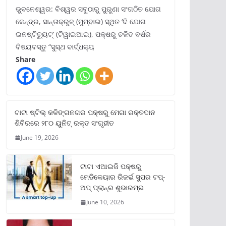
ଭୁବନେଶ୍ୱର: ବିଶ୍ୱର ସବୁଠାରୁ ପୁରୁଣା ସଂଗଠିତ ଯୋଗ
କେନ୍ଦ୍ର, ସାନ୍ତାକ୍ରୁଜ୍ (ମୁମ୍ବାଇ) ସ୍ଥିତ ‘ଦି ଯୋଗ
ଇନଷ୍ଟିଚ୍ୟୁଟ୍‌’ (ଟିୱାଇଆଇ), ପକ୍ଷରୁ ଚଳିତ ବର୍ଷର
ବିଷୟବସ୍ତୁ “ସୁସ୍ଥ ବାର୍ଦ୍ଧକ୍ୟ
Share
ଟାଟା ଷ୍ଟିଲ୍‌ କଳିଙ୍ଗନଗର ପକ୍ଷରୁ ମେଗା ରକ୍ତଦାନ
ଶିବିରରେ ୨୮୦ ୟୁନିଟ୍‌ ରକ୍ତ ସଂଗୃହୀତ
June 19, 2026
ଟାଟା ଏଆଇଜି ପକ୍ଷରୁ
ମେଡିକେୟାର ରିଜର୍ଭ ସୁପର ଟପ୍‌-
ଅପ୍ ପ୍ଲାନ୍‌ର ଶୁଭାରମ୍ଭ
June 10, 2026