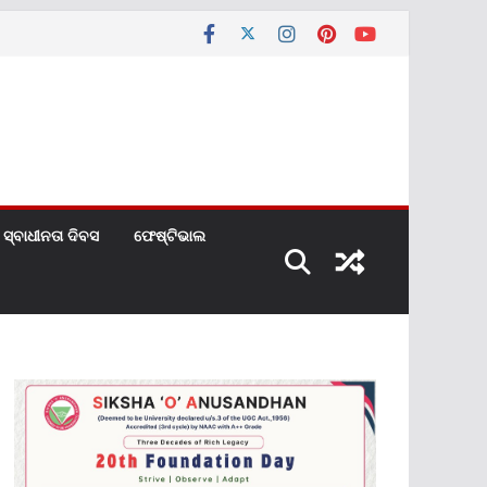
ସ୍ବାଧୀନତା ଦିବସ
ଫେଷ୍ଟିଭାଲ