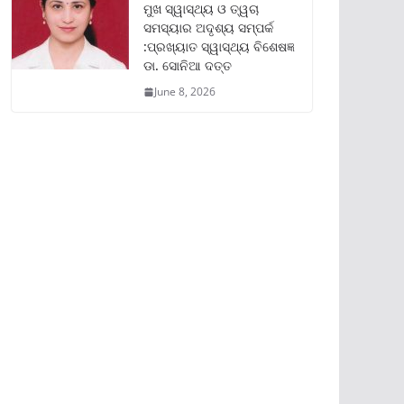
ମୁଖ ସ୍ୱାସ୍ଥ୍ୟ ଓ ତ୍ୱଚା
ସମସ୍ୟାର ଅଦୃଶ୍ୟ ସମ୍ପର୍କ
:ପ୍ରଖ୍ୟାତ ସ୍ୱାସ୍ଥ୍ୟ ବିଶେଷଜ୍ଞ
ଡା. ସୋନିଆ ଦତ୍ତ
June 8, 2026