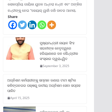
ଲୋକପ୍ରିୟ ଗାୟିକା ଯୁଗଳ ଅନ୍ତରା ନନ୍ଦୀ ଏବଂ ଅଙ୍କିତା
ନନ୍ଦୀଙ୍କୁ ନେଇ “କେୟାର୍ ୱାହାଁ ଜହାଁ ଡାବର ଆମଲା,
Share
ମୁଖ୍ୟମନ୍ତ୍ରୀ ନାୟାବ ସିଂହ
ସଇନୀଙ୍କ ନେତୃତ୍ୱରେ
ହରିୟାଣାରେ ଜନ କୈନ୍ଦ୍ରୀକ
ସଂସ୍କାର ତ୍ୱରାନ୍ୱିତ
September 3, 2025
ଅଗ୍ନିଶମ କର୍ମଚାରୀଙ୍କୁ ସମ୍ମାନ ଜଣାଇ ଟାଟା ଷ୍ଟିଲ
କଳିଙ୍ଗନଗର ପକ୍ଷରୁ ଜାତୀୟ ଅଗ୍ନିଶମ ସେବା ସପ୍ତାହ
ପାଳିତ
April 15, 2025