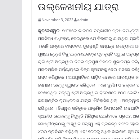
ଉଲ୍ଳେଖନୀୟ ଯାତ୍ରା
November 3, 2023
admin
ଭୁବନେଶ୍ୱର
: ୧୯୮୫ରେ ଭାରତର ତତ୍କାଳୀନ ପ୍ରଧାନମନ୍ତ୍ରୀ କଳ
ପ୍ରସିଦ୍ଧ ମନ୍ତବ୍ୟ ଦେଇଥିଲେ ଯେ ଦିଲ୍ଲୀରୁ ଯାଉଥିବା ପ୍ରତି
। ସେହି ଗମ୍ଭୀର ବାସ୍ତବତା ଦୂରଦୃଷ୍ଟି ସମ୍ପନ୍ନ ଉଦ୍ୟୋଗୀ 
ମୁଖ୍ୟମନ୍ତ୍ରୀ ବିଜୁ ପଟ୍ଟନାୟକଙ୍କ ଦୂରଦୃଷ୍ଟି ଦ୍ୱାରା ଅନୁପ
ଲାଗି ଶ୍ରୀ ଅଗ୍ରୱାଲ ନିଜର ପ୍ରମୁଖ ମିସନର ଶୁଭାରମ୍ଭ କରି
ପ୍ରାରମ୍ଭିକ ପର୍ଯ୍ୟାୟରେ ଶିଳ୍ପ ସ୍ଥାପନକୁ ନେଇ ମନରେ ରହିଥି
ଗସ୍ତ କରିଥିଲେ । ଅପପୁଷ୍ଟିରେ ପୀଡ଼ିତ ଦେହରେ ଆବଶ୍ୟକ ଜ
ସେମାନେ ତାଙ୍କୁ ସ୍ୱାଗତ କରିଥିଲେ । ଏହା ଦୁର୍ଗମ ଓ ନକ୍
ଦେଖାନଥିବା ସତ୍ୱେ ଶ୍ରୀ ଅଗ୍ରୱାଲ ବିଦେଶରେ ୧୦୦ କୋଟି ଡ
କଳାହାଣ୍ଡିର ରୂପାନ୍ତରଣ ଯାତ୍ରା ଐତିହାସିକ ଥିଲା । ଅଗ୍ରୱା
କରିଥିଲେ । ବିଶ୍ୱର ସର୍ବବୃହତ ଆଲୁମିନା ରିଫାଇନାରି ଉଦଘାଟିତ
ସ୍ଥାନୀୟ ଲୋକଙ୍କୁ ନିଯୁକ୍ତି ମିଳିଥିଲା ଯେଉଁମାନେ ପ୍ରଥମ ଥର 
ଗୋଷ୍ଠୀଙ୍କଠାରୁ ଆହ୍ୱାନ ସତ୍ୱେ ଏହି ପ୍ରକଳ୍ପ ସଫଳ ହୋଇଥ
୪୦୦ ପ୍ରତିଶତ ବଢ଼ିଥିଲା ଏବଂ ୧୦୦ରୁ ଅଧିକ କାରଖାନା ସ୍ଥାପନ