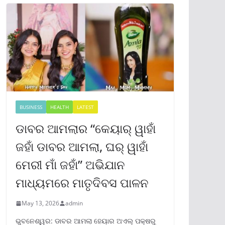
BUSINESS
HEALTH
LATEST
ଡାବର ଆମଲାର “କେୟାର୍ ୱାହାଁ
ଜହାଁ ଡାବର ଆମଲା, ଘର୍ ୱାହାଁ
ମେରୀ ମାଁ ଜହାଁ” ଅଭିଯାନ
ମାଧ୍ୟମରେ ମାତୃଦିବସ ପାଳନ
May 13, 2026
admin
ଭୁବନେଶ୍ୱର: ଡାବର ଆମଲା ହେୟାର ଅଏଲ୍ ପକ୍ଷରୁ