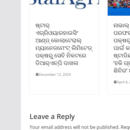
ଷ୍ଟାର୍
ନାଭାଲ୍
ଏଗ୍ରିଓୟାରହାଉସିଂ
ପରଫର୍‌
ଆଣ୍ଡ୍ କୋଲାଟେରାଲ୍
ପକ୍ଷର
ମ୍ୟାନେଜମେଂଟ୍ ଲିମିଟେଡ୍
ପାଇଁ କ
ପକ୍ଷରୁ ସେବି ନିକଟରେ
ଷ୍ଟାଡି
ଡିଆର୍‌ଏଚ୍‌ପି ଦାଖଲ
‘ହକି ଗ
ଶିବିର
December 12, 2024
April 4,
Leave a Reply
Your email address will not be published.
Requ