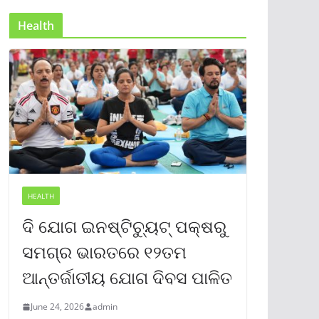
Health
HEALTH
ଦି ଯୋଗ ଇନଷ୍ଟିଚ୍ୟୁଟ୍ ପକ୍ଷରୁ
ସମଗ୍ର ଭାରତରେ ୧୨ତମ
ଆନ୍ତର୍ଜାତୀୟ ଯୋଗ ଦିବସ ପାଳିତ
June 24, 2026
admin