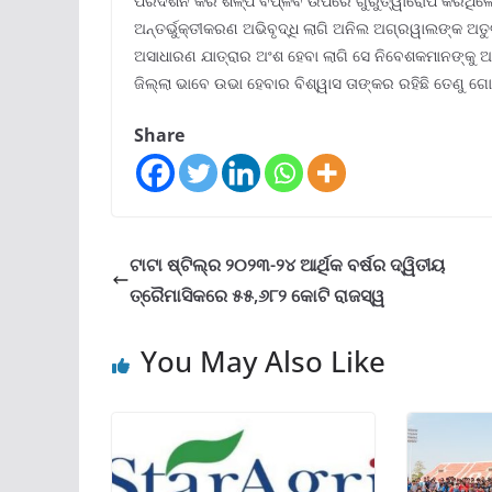
ପରିଦର୍ଶନ କରି ଶିଳ୍ପ ବିପ୍ଳବ ଉପରେ ଗୁରୁତ୍ୱାରୋପ କରିଥିଲ
ଅନ୍ତର୍ଭୁକ୍ତୀକରଣ ଅଭିବୃଦ୍ଧି ଲାଗି ଅନିଲ ଅଗ୍ରୱାଲଙ୍କ ଅତୁ
ଅସାଧାରଣ ଯାତ୍ରାର ଅଂଶ ହେବା ଲାଗି ସେ ନିବେଶକମାନଙ୍କୁ ଆମ
ଜିଲ୍ଲା ଭାବେ ଉଭା ହେବାର ବିଶ୍ୱାସ ତାଙ୍କର ରହିଛି ତେଣୁ ଗୋଟି
Share
ଟାଟା ଷ୍ଟିଲ୍‌ର ୨୦୨୩-୨୪ ଆର୍ଥିକ ବର୍ଷର ଦ୍ୱିତୀୟ
ତ୍ରୈମାସିକରେ ୫୫,୬୮୨ କୋଟି ରାଜସ୍ୱ
You May Also Like