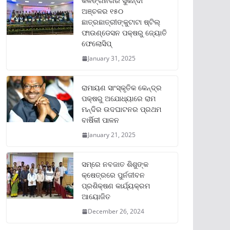
କଳିଙ୍ଗନଗର ସୁକିନ୍ଦା
ଅଞ୍ଚଳର ୧୫୦
ଛାତ୍ରଛାତ୍ରୀଙ୍କୁଟାଟା ଷ୍ଟିଲ୍
ଫାଉଣ୍ଡେସନ ପକ୍ଷରୁ ଜ୍ୟୋତି
ଫେଲୋସିପ୍‌
January 31, 2025
ରାମାୟଣ ସାଂସ୍କୃତିକ କେନ୍ଦ୍ର
ପକ୍ଷରୁ ଅଯୋଧ୍ୟାରେ ରାମ
ମନ୍ଦିର ଉଦଘାଟନର ପ୍ରଥମ
ବାର୍ଷିକୀ ପାଳନ
January 21, 2025
ସମ୍‌ରେ ନବଜାତ ଶିଶୁଙ୍କ
କ୍ଷେତ୍ରରେ ପୁର୍ନଜୀବନ
ପ୍ରଶିକ୍ଷଣ କାର୍ଯ୍ୟକ୍ରମ
ଆୟୋଜିତ
December 26, 2024