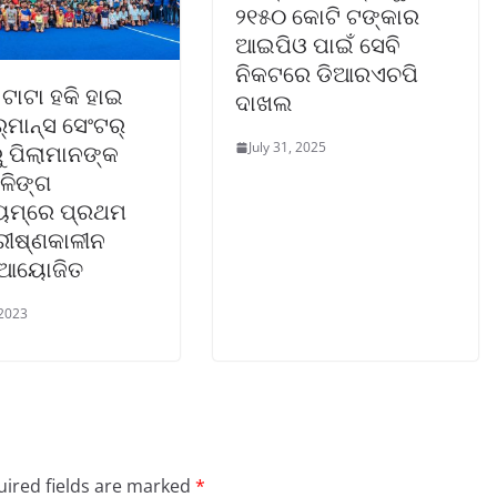
୨୧୫୦ କୋଟି ଟଙ୍କାର
ଆଇପିଓ ପାଇଁ ସେବି
ନିକଟରେ ଡିଆରଏଚପି
 ଟାଟା ହକି ହାଇ
ଦାଖଲ
ମାନ୍ସ ସେଂଟର୍
July 31, 2025
ୁ ପିଲାମାନଙ୍କ
ଳିଙ୍ଗ
ୟମ୍‌ରେ ପ୍ରଥମ
୍ରୀଷ୍ଣକାଳୀନ
’ ଆୟୋଜିତ
 2023
ired fields are marked
*