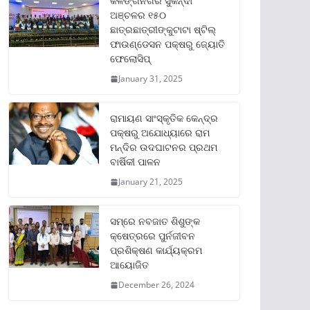
କଳିଙ୍ଗନଗର ସୁକିନ୍ଦା
ଅଞ୍ଚଳର ୧୫୦
ଛାତ୍ରଛାତ୍ରୀଙ୍କୁଟାଟା ଷ୍ଟିଲ୍
ଫାଉଣ୍ଡେସନ ପକ୍ଷରୁ ଜ୍ୟୋତି
ଫେଲୋସିପ୍‌
January 31, 2025
ରାମାୟଣ ସାଂସ୍କୃତିକ କେନ୍ଦ୍ର
ପକ୍ଷରୁ ଅଯୋଧ୍ୟାରେ ରାମ
ମନ୍ଦିର ଉଦଘାଟନର ପ୍ରଥମ
ବାର୍ଷିକୀ ପାଳନ
January 21, 2025
ସମ୍‌ରେ ନବଜାତ ଶିଶୁଙ୍କ
କ୍ଷେତ୍ରରେ ପୁର୍ନଜୀବନ
ପ୍ରଶିକ୍ଷଣ କାର୍ଯ୍ୟକ୍ରମ
ଆୟୋଜିତ
December 26, 2024