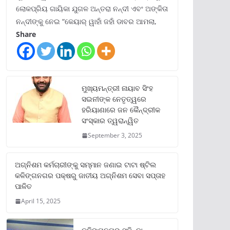
ଲୋକପ୍ରିୟ ଗାୟିକା ଯୁଗଳ ଅନ୍ତରା ନନ୍ଦୀ ଏବଂ ଅଙ୍କିତା
ନନ୍ଦୀଙ୍କୁ ନେଇ “କେୟାର୍ ୱାହାଁ ଜହାଁ ଡାବର ଆମଲା,
Share
ମୁଖ୍ୟମନ୍ତ୍ରୀ ନାୟାବ ସିଂହ
ସଇନୀଙ୍କ ନେତୃତ୍ୱରେ
ହରିୟାଣାରେ ଜନ କୈନ୍ଦ୍ରୀକ
ସଂସ୍କାର ତ୍ୱରାନ୍ୱିତ
September 3, 2025
ଅଗ୍ନିଶମ କର୍ମଚାରୀଙ୍କୁ ସମ୍ମାନ ଜଣାଇ ଟାଟା ଷ୍ଟିଲ
କଳିଙ୍ଗନଗର ପକ୍ଷରୁ ଜାତୀୟ ଅଗ୍ନିଶମ ସେବା ସପ୍ତାହ
ପାଳିତ
April 15, 2025