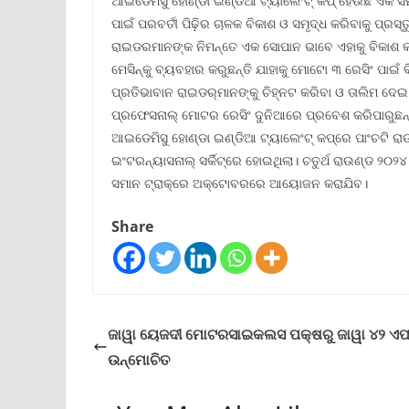
ଆଇଡେମିସୁ ହୋଣ୍ଡା ଇଣ୍ଡିଆ ଟ୍ୟାଲେଂଟ୍ କପ୍ ହେଉଛି ଏକ ସମ୍ମ
ପାଇଁ ପରବର୍ତୀ ପିଢ଼ିର ଚାଳକ ବିକାଶ ଓ ସମୃଦ୍ଧ କରିବାକୁ ପ୍ରସ୍
ରାଇଡରମାନଙ୍କ ନିମନ୍ତେ ଏକ ସୋପାନ ଭାବେ ଏହାକୁ ବିକାଶ କରାଯା
ମେସିନ୍‌କୁ ବ୍ୟବହାର କରୁଛନ୍ତି ଯାହାକୁ ମୋଟୋ ୩ ରେସିଂ ପାଇଁ ବ
ପ୍ରତିଭାବାନ ରାଇଡର୍‌ମାନଙ୍କୁ ଚିହ୍ନଟ କରିବା ଓ ତାଲିମ ଦେ
ପ୍ରଫେସନାଲ୍ ମୋଟର ରେସିଂ ଦୁନିଆରେ ପ୍ରବେଶ କରିପାରୁଛନ୍
ଆଇଡେମିସୁ ହୋଣ୍ଡା ଇଣ୍ଡିଆ ଟ୍ୟାଲେଂଟ୍ କପ୍‌ରେ ପାଂଚଟି ରାଉ
ଇଂଟରନ୍ୟାସନାଲ୍ ସର୍କିଟ୍‌ରେ ହୋଇଥିଲା। ଚତୁର୍ଥ ରାଉଣ୍ଡ ୨
ସମାନ ଟ୍ରାକ୍‌ରେ ଅକ୍ଟୋବରରେ ଆୟୋଜନ କରାଯିବ।
Share
ଜାୱା ୟେଜଦୀ ମୋଟରସାଇକଲସ ପକ୍ଷରୁ ଜାୱା ୪୨ ଏ
ଉନ୍ମୋଚିତ