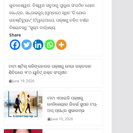
ଭୁବନେଶ୍ୱର: ବିଶ୍ୱର ସବୁଠାରୁ ପୁରୁଣା ସଂଗଠିତ ଯୋଗ
କେନ୍ଦ୍ର, ସାନ୍ତାକ୍ରୁଜ୍ (ମୁମ୍ବାଇ) ସ୍ଥିତ ‘ଦି ଯୋଗ
ଇନଷ୍ଟିଚ୍ୟୁଟ୍‌’ (ଟିୱାଇଆଇ), ପକ୍ଷରୁ ଚଳିତ ବର୍ଷର
ବିଷୟବସ୍ତୁ “ସୁସ୍ଥ ବାର୍ଦ୍ଧକ୍ୟ
Share
ଟାଟା ଷ୍ଟିଲ୍‌ କଳିଙ୍ଗନଗର ପକ୍ଷରୁ ମେଗା ରକ୍ତଦାନ
ଶିବିରରେ ୨୮୦ ୟୁନିଟ୍‌ ରକ୍ତ ସଂଗୃହୀତ
June 19, 2026
ଟାଟା ଏଆଇଜି ପକ୍ଷରୁ
ମେଡିକେୟାର ରିଜର୍ଭ ସୁପର ଟପ୍‌-
ଅପ୍ ପ୍ଲାନ୍‌ର ଶୁଭାରମ୍ଭ
June 10, 2026