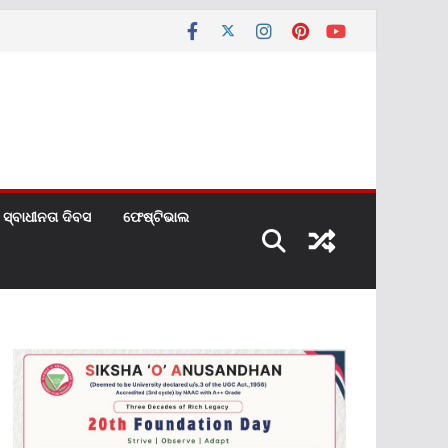
ସ୍ବାଧୀନତା ଦିବସ
ଫେଷ୍ଟିଭାଲ