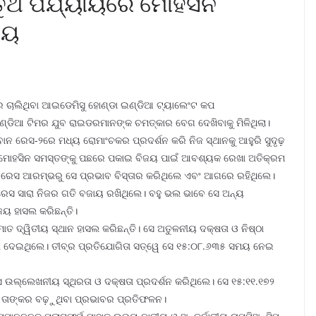
 ପର୍ଯ୍ୟାୟରେ ମୋହସିନ
ଜୟ
େ ଚାଲିଥିବା ଆଇଡେମିସୁ ହୋଣ୍ଡା ଇଣ୍ଡିଆ ଟ୍ୟାଲେଂଟ କପ
୍ଡିଆ ଟିମର ଯୁବ ରାଇଡରମାନଙ୍କ ଚମତ୍କାର ବେଗ ଦେଖିବାକୁ ମିଳିଥିଲା।
 ରେସ-୨ରେ ମଧ୍ୟ ରୋମାଂଚକର ପ୍ରଦର୍ଶନ କରି ନିଜ ସ୍ଥାନକୁ ଆହୁରି ସୁଦୃଢ଼
କରି ମୋହସିନ ସମସ୍ତଙ୍କୁ ପଛରେ ପକାଇ ବିଜୟ ପାଇଁ ଆବଶ୍ୟକ ରେଖା ଅତିକ୍ରମ
ରେସ ଆରମ୍ଭରୁ ସେ ପ୍ରଭାବ ବିସ୍ତାର କରିଥିଲେ ଏବଂ ଆଗରେ ରହିଥିଲେ।
େସ ସାରା ନିଜର ଗତି ବଜାୟ ରଖିଥିଲେ। ବହୁ ଭଲ ଭାବେ ସେ ଅନ୍ୟ
ଜୟ ହାସଲ କରିଛନ୍ତି।
ତ ଦ୍ୱିତୀୟ ସ୍ଥାନ ହାସଲ କରିଛନ୍ତି। ସେ ଅତୁଳନୀୟ ଦକ୍ଷତା ଓ ନିଷ୍ଠା
ୱିତା ଦେଇଥିଲେ। ତୀବ୍ର ପ୍ରତିଯୋଗିତା ସତ୍ୱେ ସେ ୧୫:୦୮.୬୩୫ ସମୟ ନେଇ
େ ଉଲ୍ଲେଖନୀୟ ସ୍ଥିରତା ଓ ଦକ୍ଷତା ପ୍ରଦର୍ଶନ କରିଥିଲେ। ସେ ୧୫:୧୧.୧୭୨
େ ତାଙ୍କର ବଢ଼ୁଥିବା ପ୍ରଭାବର ପ୍ରତିଫଳନ।