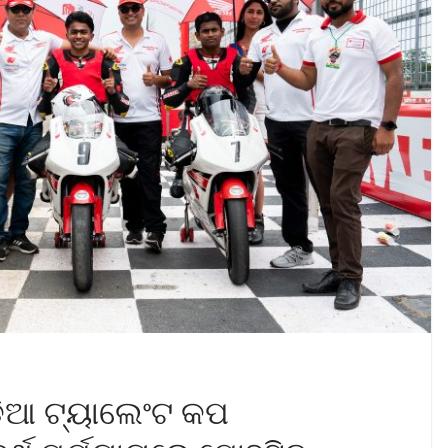
ଡିଆ ଟ୍ୟାଲେଂଟ କପ