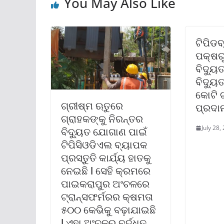
You May Also Like
ଟିପିଡବ
ପକ୍ଷର
ବିଦ୍ୟୁ
ବିଦ୍ୟୁ
କୋଟି ଟ
ଗ୍ରୀଷ୍ମ ଋତୁରେ
ପ୍ରଦା
ଗ୍ରାହକଙ୍କୁ ନିରନ୍ତର
July 28,
ବିଦ୍ୟୁତ ଯୋଗାଣ ପାଇଁ
ଟିପିସିଓଡିଏଲ ବ୍ୟାପକ
ପ୍ରସ୍ତୁତି କାର୍ଯ୍ୟ ହାତକୁ
ନେଇଛି l ସେହି କ୍ରମରେ
ପାଇକରାପୁର ଅଂଚଳରେ
ଟ୍ରାନ୍ସଫର୍ମରର କ୍ଷମତା
୫୦୦ କେଭିକୁ ବଢ଼ାଯାଇଛି
l ଏହା ଅଂଚଳର ବର୍ଦ୍ଧିତ