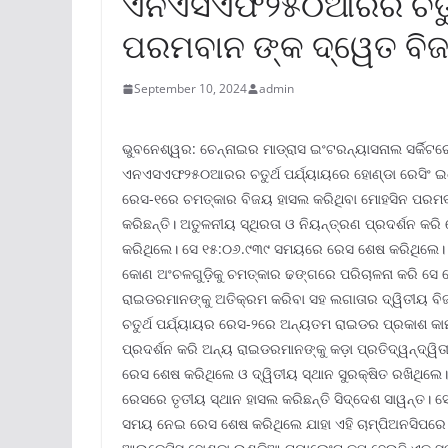
ଏନଏସଏଫ୨୫୦ଆରର ଚତୁର୍ଥ
ପରମବାନ ଙ୍କ ଦ୍ୱେତ ବି
September 10, 2024
admin
ଭୁବନେଶ୍ୱର: ଚେନ୍ନାଇର ମାଡ୍ରାସ ଇଂଟରନ୍ୟାସନାଲ ସର୍କିଟର
ଏନଏସଏଫ୨୫୦ଆରର ଚତୁର୍ଥ ପର୍ଯ୍ୟାୟରେ ହୋଣ୍ଡା ରେସିଂ ଇଣ
ରେସ-୧ରେ ଚମତ୍କାର ବିଜୟ ହାସଲ କରିଥିବା ମୋହସିନ ପରମବାନ
କରିଛନ୍ତି। ଅତୁଳନୀୟ ସ୍ଥିରତା ଓ ନିୟନ୍ତ୍ରଣ ପ୍ରଦର୍ଶନ 
କରିଥିଲେ। ସେ ୧୫:୦୬.୯୩୯ ସମୟରେ ରେସ ଶେଷ କରିଥିଲେ। 
କୋଣ ଅଂଚଳଗୁଡ଼ିକୁ ଚମତ୍କାର ଢଙ୍ଗରେ ପରିଚାଳନା କରି ସେ ର
ରାଇଡରମାନଙ୍କୁ ଅତିକ୍ରମ କରିବା ସହ ଲଗାତାର ଦ୍ୱିତୀୟ ବି
ଚତୁର୍ଥ ପର୍ଯ୍ୟାୟର ରେସ-୨ରେ ଅନ୍ୟତମ ରାଇଡର ପ୍ରକାଶ କାମା
ପ୍ରଦର୍ଶନ କରି ଅନ୍ୟ ରାଇଡରମାନଙ୍କୁ କଡ଼ା ପ୍ରତିଦ୍ୱନ୍ଦ୍
ରେସ ଶେଷ କରିଥିଲେ ଓ ଦ୍ୱିତୀୟ ସ୍ଥାନ ସୁରକ୍ଷିତ ରଖିଥିଲେ।
ରେସରେ ତୃତୀୟ ସ୍ଥାନ ହାସଲ କରିଛନ୍ତି ସିଦ୍ଦେଶ ସାୱନ୍ତ। ସ
ସମୟ ନେଇ ରେସ ଶେଷ କରିଥିଲେ ଯାହା ଏହି ଚାମ୍ପିଅନସିପର