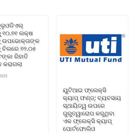
୍ଲୁଓଡିଏଲ୍
ୁ ୧୦.୭୧ ଲକ୍ଷ
ତ୍ ଉପଭୋକ୍ତାଙ୍କ
ତ୍ ବିଲରେ ୭୨.୦୫
ଙ୍କା ରିହାତି
ନ କରାଗଲା
 2025
ୟୁଟିଆଇ ଫ୍ଲେକ୍ସି
କ୍ୟାପ୍ ଫଣ୍ଡ୍‌: ବ୍ୟବସାୟ
ସ୍ଥାୟିତ୍ୱ ଉପରେ
ଗୁରୁତ୍ୱାରୋପ କରୁଥିବା
ଏକ ଫ୍ଲେକ୍ସି କ୍ୟାପ୍
ପୋର୍ଟଫୋଲିଓ