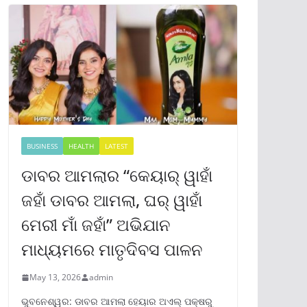
BUSINESS
HEALTH
LATEST
ଡାବର ଆମଲାର “କେୟାର୍ ୱାହାଁ
ଜହାଁ ଡାବର ଆମଲା, ଘର୍ ୱାହାଁ
ମେରୀ ମାଁ ଜହାଁ” ଅଭିଯାନ
ମାଧ୍ୟମରେ ମାତୃଦିବସ ପାଳନ
May 13, 2026
admin
ଭୁବନେଶ୍ୱର: ଡାବର ଆମଲା ହେୟାର ଅଏଲ୍ ପକ୍ଷରୁ