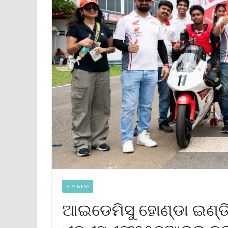
BUSINESS
ଆଇଡେମିସୁ ହୋଣ୍ଡା ଇଣ୍