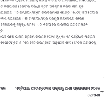
ାନଜନକ ପ୍ଲାଟଫର୍ମ ଯାହାକୁ ଉଭୟ ଜାତୀୟ ଓ ଅନ୍ତର୍ଜାତୀୟ ଚାମ୍ପିଅନ୍‌ସିପ୍
ତୁତ କରାଯାଇଛି। ରେସିଂର ବିଭିନ୍ନ ସ୍ତର ଅତିକ୍ରମ କରିବା ଲାଗି ଯୁବ
ଇଛି। ଏହି ଚାମ୍ପିଅନ୍‌ସିପ୍‌ରେ ରାଇଡର୍‌ମାନେ ହୋଣ୍ଡା ଏନ୍‌ଏସ୍‌ଏଫ୍‌୨୫୦ଆର୍
ିକାଶ କରାଯାଇଛି। ଏହି ଚାମ୍ପିଅନ୍‌ସିପ୍‌ର ପ୍ରମୁଖ ଉଦ୍ଦେଶ୍ୟ ହେଉଛି
ଇ ସେମାନଙ୍କୁ ସମୃଦ୍ଧ କରିବା। ଏହା ଜରିଆରେ ଭାରତୀୟ ରାଇଡର୍‌ମାନେ
ତି।
ଣ୍ଡ ରହିଛି ଯାହାର ପ୍ରଥମ ରାଉଣ୍ଡ ୨୦୨୪ ଜୁନ୍ ୧୪-୧୬ ପର୍ଯ୍ୟନ୍ତ ମାଡ୍ରାସ
୦୨୪ ସେପ୍ଟେମ୍ବର ୭-୮ରେ ସେହି ରାଉଣ୍ଡରେ ଅନୁଷ୍ଠିତ ହେବ। ପଂଚମ ରାଉଣ୍ଡକୁ
ଫଜେ
ଏସ୍‌ବିଆଇ ଫାଉଣ୍ଡେସନ ପକ୍ଷରୁ ଆଶା ପ୍ରୋଗ୍ରାମ ୨୦୨୪
ଘୋଷଣା