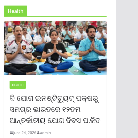
Health
HEALTH
ଦି ଯୋଗ ଇନଷ୍ଟିଚ୍ୟୁଟ୍ ପକ୍ଷରୁ
ସମଗ୍ର ଭାରତରେ ୧୨ତମ
ଆନ୍ତର୍ଜାତୀୟ ଯୋଗ ଦିବସ ପାଳିତ
June 24, 2026
admin