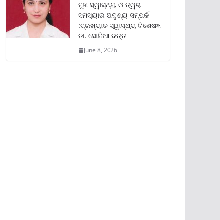
ମୁଖ ସ୍ୱାସ୍ଥ୍ୟ ଓ ତ୍ୱଚା
ସମସ୍ୟାର ଅଦୃଶ୍ୟ ସମ୍ପର୍କ
:ପ୍ରଖ୍ୟାତ ସ୍ୱାସ୍ଥ୍ୟ ବିଶେଷଜ୍ଞ
ଡା. ସୋନିଆ ଦତ୍ତ
June 8, 2026