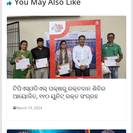
You May Also Like
ଟିପିଏସ୍ଓଡିଏଲ୍ ପକ୍ଷରୁ ରକ୍ତଦାନ ଶିବିର
ଆୟୋଜିତ, ୧୧୦ ୟୁନିଟ୍ ରକ୍ତ ସଂଗ୍ରହ
March 19, 2024