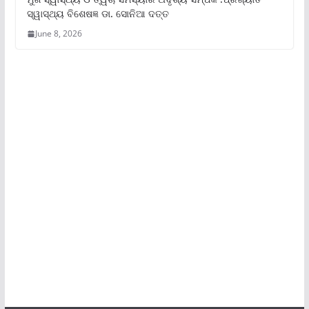
ସ୍ୱାସ୍ଥ୍ୟ ବିଶେଷଜ୍ଞ ଡା. ସୋନିଆ ଦତ୍ତ
June 8, 2026