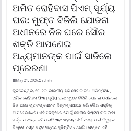
ଅମିତ ରୋହିଦାସ ପିଏମ୍ ସୂର୍ଯ୍ୟ
ଘର: ମୁଫ୍‌ତ ବିଜିଲି ଯୋଜନା
ଅଧୀନରେ ନିଜ ଘରେ ସୌର
ଶକ୍ତି ଆପଣେଇ
ଅନ୍ୟମାନଙ୍କ ପାଇଁ ସାଜିଲେ
ପ୍ରେରଣା
May 21, 2026
admin
ଭୁବନେଶ୍ୱର, ମେ ୨୦: ଭାରତୀୟ ହକି ଖେଳାଳି ତଥା ଅଲିମ୍ପିଆନ୍
ଅମିତ ରୋହିଦାସ ପିଏମ୍ ସୂର୍ଯ୍ୟ ଘର: ମୁଫ୍‌ତ ବିଜିଲି ଯୋଜନା ଅଧୀନରେ
ନିଜ ଘରେ ରୁଫ୍‌ଟପ୍ ସୋଲାର ସିଷ୍ଟମ୍ ସ୍ଥାପନ କରି ସୌର ଶକ୍ତିକୁ
ଆପଣେଇଛନ୍ତି। ଏହି ପଦକ୍ଷେପ ଯୋଗୁଁ ସୋଲାର ସିଷ୍ଟମ୍ ଲଗାଇବା
ଖର୍ଚ୍ଚ ଯଥେଷ୍ଟ କମିଯାଇଛି ଏବଂ ଏହାସହ ଦୀର୍ଘ ସମୟ ପାଇଁ ବିଦ୍ୟୁତ
ବିଲ୍‌ରେ ମଧ୍ୟ ବହୁତ ସଞ୍ଚୟ ସୁନିଶ୍ଚିତ ହୋଇଛି। ତାଙ୍କର ଏହି