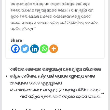
ପଦକ୍ଷେପଗୁଡ଼ିକ ସମାଜକୁ ଏକ ଉତ୍ତମ ଭବିଷ୍ୟତ ପାଇଁ ସବୁଜ
ବିକଳ୍ପ ଆପଣେଇବାକୁ ଅନୁପ୍ରାଣିତ କରିଥାଏ। ପିଏମ୍ ସୂର୍ଯ୍ୟ ଘର:
ମୁଫ୍‌ତ ବିଜିଲି ଯୋଜନା ଅଧୀନରେ ଉପଭୋକ୍ତାମାନଙ୍କୁ ପ୍ରତିଟି
ପାଦରେ ସାହାଯ୍ୟ ଓ ସହଯୋଗ କରିବା ପାଇଁ ଟିପିସିଓଡିଏଲ୍ ସଦାସର୍ବଦା
ପ୍ରତିଶ୍ରୁତିବଦ୍ଧ।”
Share
ଏସବିଆଇ ଜେନେରାଲ ଇନସ୍ୟୁରାନ୍ସ ପକ୍ଷରୁ ନୂଆ ଅଭିଯାନରେ
ବର୍ଦ୍ଧିତ ମେଡିକାଲ ଖର୍ଚ୍ଚ ପାଇଁ ବ୍ୟାପକ ସ୍ୱାସ୍ଥ୍ୟ ବୀମାର
ଆବଶ୍ୟକତା ଉପରେ ଗୁରୁତ୍ୱାରୋପ
ଟାଟା ଏଆଇଏ ଲାଇଫ ଇନସ୍ୟୁରାନ୍ସ ପକ୍ଷରୁ ପଲିସିଧାରକଙ୍କ
ପାଇଁ ସର୍ବାଧିକ ୨,୧୭୩ କୋଟି ଟଙ୍କାର ବୋନସ ଘୋଷଣା