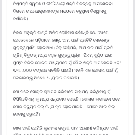
ନିଷ୍ପତ୍ତି ସ୍ୱଚ୍ଛ ଓ ଦୀର୍ଘସ୍ଥାୟୀ ଶକ୍ତି ବିକଳ୍ପକୁ ଆପଣେଇବା
ଦିଗରେ ଉପଭୋକ୍ତାମାନଙ୍କ ମଧ୍ୟରେ ବଢୁଥିବା ବିଶ୍ୱାସକୁ
ଦର୍ଶାଉଛି।
ନିଜର ଅନୁଭୂତି ବାଣ୍ଟି ଅମିତ ରୋହିଦାସ କହିଛନ୍ତି ଯେ, “ଆମେ
ଯେତେବେଳେ ପଡ଼ିଆରେ ଖେଳୁ, ଆମ ପାଇଁ ପ୍ରତିଟି ସେକେଣ୍ଡ
ଗୁରୁତ୍ୱପୂର୍ଣ୍ଣ ହୋଇଥାଏ। ଠିକ୍ ସେହିପରି, ଆମ ଘର ପାଇଁ ପ୍ରତି
ୟୁନିଟ୍ ବିଦ୍ୟୁତ୍ ମଧ୍ୟ ବହୁତ ଗୁରୁତ୍ୱପୂର୍ଣ୍ଣ। ପିଏମ୍ ସୂର୍ଯ୍ୟ ଘର:
ମୁଫ୍‌ତ ବିଜିଲି ଯୋଜନା ମାଧ୍ୟମରେ ମୁଁ ସୌର ଶକ୍ତି ଆପଣେଇଛି ଏବଂ
୧,୩୮,୦୦୦ ଟଙ୍କାର ସବ୍‌ସିଡି ପାଇଛି। ଏଭଳି ଏକ ଯୋଜନା ପାଇଁ ମୁଁ
ସରକାରଙ୍କୁ ଅଶେଷ ଧନ୍ୟବାଦ ଜଣାଉଛି।
ମୋ ଘରେ ସୋଲାର ସ୍ଥାପନ କରିବାରେ ସାହାଯ୍ୟ କରିଥିବାରୁ ମୁଁ
ଟିପିସିଓଡିଏଲ୍ କୁ ମଧ୍ୟ ଧନ୍ୟବାଦ ଦେଉଛି। ସୋଲାର ଲଗାଇବା ପରେ
ମୋର ବିଦ୍ୟୁତ ବିଲ୍ ଚିନ୍ତା ଦୂର ହୋଇଯାଇଛି – ମୋତେ ଆଉ ବିଲ୍
ଦେବାକୁ ପଡୁନାହିଁ।
ଖେଳ ପାଇଁ ଯେମିତି ଶୃଙ୍ଖଳା ଜରୁରୀ, ଆମ ଆଗାମୀ ଭବିଷ୍ୟତ ପାଇଁ