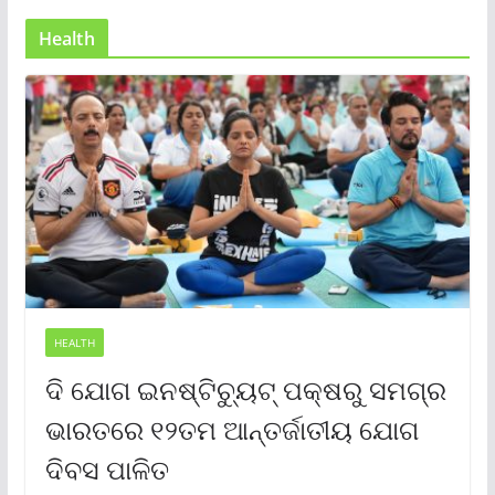
Health
HEALTH
ଦି ଯୋଗ ଇନଷ୍ଟିଚ୍ୟୁଟ୍ ପକ୍ଷରୁ ସମଗ୍ର
ଭାରତରେ ୧୨ତମ ଆନ୍ତର୍ଜାତୀୟ ଯୋଗ
ଦିବସ ପାଳିତ