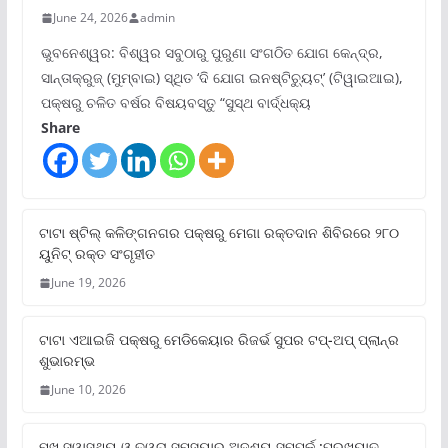
June 24, 2026
admin
ଭୁବନେଶ୍ୱର: ବିଶ୍ୱର ସବୁଠାରୁ ପୁରୁଣା ସଂଗଠିତ ଯୋଗ କେନ୍ଦ୍ର,
ସାନ୍ତାକ୍ରୁଜ୍ (ମୁମ୍ବାଇ) ସ୍ଥିତ ‘ଦି ଯୋଗ ଇନଷ୍ଟିଚ୍ୟୁଟ୍‌’ (ଟିୱାଇଆଇ),
ପକ୍ଷରୁ ଚଳିତ ବର୍ଷର ବିଷୟବସ୍ତୁ “ସୁସ୍ଥ ବାର୍ଦ୍ଧକ୍ୟ
Share
ଟାଟା ଷ୍ଟିଲ୍‌ କଳିଙ୍ଗନଗର ପକ୍ଷରୁ ମେଗା ରକ୍ତଦାନ ଶିବିରରେ ୨୮୦
ୟୁନିଟ୍‌ ରକ୍ତ ସଂଗୃହୀତ
June 19, 2026
ଟାଟା ଏଆଇଜି ପକ୍ଷରୁ ମେଡିକେୟାର ରିଜର୍ଭ ସୁପର ଟପ୍‌-ଅପ୍ ପ୍ଲାନ୍‌ର
ଶୁଭାରମ୍ଭ
June 10, 2026
ମୁଖ ସ୍ୱାସ୍ଥ୍ୟ ଓ ତ୍ୱଚା ସମସ୍ୟାର ଅଦୃଶ୍ୟ ସମ୍ପର୍କ :ପ୍ରଖ୍ୟାତ