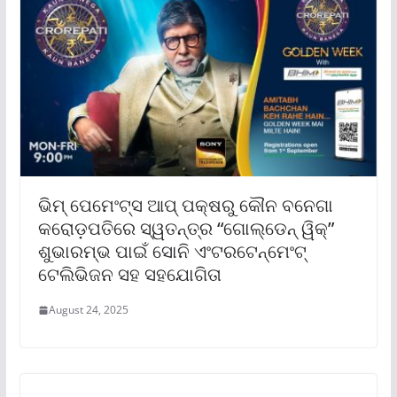
ଭିମ୍ ପେମେଂଟ୍‌ସ ଆପ୍ ପକ୍ଷରୁ କୌନ ବନେଗା
କରୋଡ଼ପତିରେ ସ୍ୱତନ୍ତ୍ର “ଗୋଲ୍‌ଡେନ୍ ୱିକ୍‌”
ଶୁଭାରମ୍ଭ ପାଇଁ ସୋନି ଏଂଟରଟେନ୍‌ମେଂଟ୍
ଟେଲିଭିଜନ ସହ ସହଯୋଗିତା
August 24, 2025