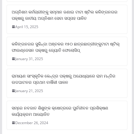
ଅଗ୍ନିଶମ କର୍ମଚାରୀଙ୍କୁ ସମ୍ମାନ ଜଣାଇ ଟାଟା ଷ୍ଟିଲ କଳିଙ୍ଗନଗର
ପକ୍ଷରୁ ଜାତୀୟ ଅଗ୍ନିଶମ ସେବା ସପ୍ତାହ ପାଳିତ
April 15, 2025
କଳିଙ୍ଗନଗର ସୁକିନ୍ଦା ଅଞ୍ଚଳର ୧୫୦ ଛାତ୍ରଛାତ୍ରୀଙ୍କୁଟାଟା ଷ୍ଟିଲ୍
ଫାଉଣ୍ଡେସନ ପକ୍ଷରୁ ଜ୍ୟୋତି ଫେଲୋସିପ୍‌
January 31, 2025
ରାମାୟଣ ସାଂସ୍କୃତିକ କେନ୍ଦ୍ର ପକ୍ଷରୁ ଅଯୋଧ୍ୟାରେ ରାମ ମନ୍ଦିର
ଉଦଘାଟନର ପ୍ରଥମ ବାର୍ଷିକୀ ପାଳନ
January 21, 2025
ସମ୍‌ରେ ନବଜାତ ଶିଶୁଙ୍କ କ୍ଷେତ୍ରରେ ପୁର୍ନଜୀବନ ପ୍ରଶିକ୍ଷଣ
କାର୍ଯ୍ୟକ୍ରମ ଆୟୋଜିତ
December 26, 2024