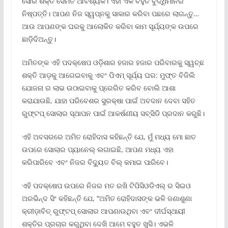
ସୌର ଶକ୍ତି ସେମିତି ଆବଶ୍ୟକ। ଏହା ଏକ ବହୁତ ବୁଦ୍ଧିମାନର
ନିଷ୍ପତ୍ତି। ଆପଣ ନିଜ ସ୍ୱପ୍ନକୁ ସାକାର କରିବା ପଛରେ ଲାଗନ୍ତୁ…
ଆଉ ଆପଣଙ୍କ ଘରକୁ ଆଲୋକିତ କରିବା କାମ ସୂର୍ଯ୍ୟଙ୍କ ଉପରେ
ଛାଡ଼ିଦିଅନ୍ତୁ।
ଅମିତଙ୍କ ଏହି ପଦକ୍ଷେପ ଓଡ଼ିଶାର ହଜାର ହଜାର ପରିବାରକୁ ସ୍ୱଚ୍ଛ
ଶକ୍ତି ଆଡ଼କୁ ଆଗେଇବାକୁ ଏବଂ ପିଏମ୍ ସୂର୍ଯ୍ୟ ଘର: ମୁଫ୍‌ତ ବିଜିଲି
ଯୋଜନା ର ଲାଭ ଉଠାଇବାକୁ ପ୍ରେରିତ କରିବ ବୋଲି ଆଶା
କରାଯାଉଛି, ଯାହା ପରିବେଶର ସୁରକ୍ଷା ପାଇଁ ଅବଦାନ ଦେବା ସହିତ
ରୁଫ୍‌ଟପ୍ ସୋଲାର ସ୍ଥାପନ ପାଇଁ ଆକର୍ଷଣୀୟ ସବ୍‌ସିଡି ପ୍ରଦାନ କରୁଛି।
ଏହି ଅବସରରେ ଅମିତ ରୋହିଦାସ କହିଛନ୍ତି ଯେ, ମୁଁ ମଧ୍ୟ ମୋ ଛାତ
ଉପରେ ସୋଲାର ପ୍ୟାନେଲ୍ ଲଗାଇଛି, ଆପଣ ମଧ୍ୟ ଏହା
କରିପାରିବେ ଏବଂ ନିଜର ବିଦ୍ୟୁତ ବିଲ୍ କମାଇ ପାରିବେ।
ଏହି ପଦକ୍ଷେପ ଉପରେ ନିଜର ମତ ରଖି ଟିପିସିଓଡିଏଲ୍ ର ସିଇଓ
ଅରଭିନ୍ଦ ସିଂ କହିଛନ୍ତି ଯେ, “ଅମିତ ରୋହିଦାସଙ୍କ ଭଳି ଜଣାଶୁଣା
କ୍ରୀଡ଼ାବିତ୍ ରୁଫ୍‌ଟପ୍ ସୋଲାର ଆପଣାଉଥିବା ଏବଂ ଦୀର୍ଘସ୍ଥାୟୀ
ଶକ୍ତିର ପ୍ରଚାର କରୁଥିବା ଦେଖି ଆମେ ବହୁତ ଖୁସି। ଏଭଳି