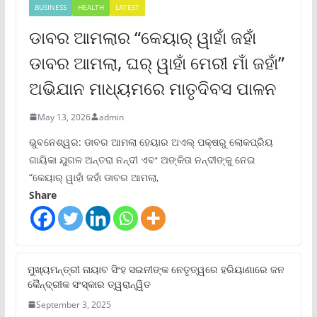
BUSINESS
HEALTH
LATEST
ଡାବର ଆମଲାର “କେୟାର୍ ୱାହାଁ ଜହାଁ
ଡାବର ଆମଲା, ଘର୍ ୱାହାଁ ମେରୀ ମାଁ ଜହାଁ”
ଅଭିଯାନ ମାଧ୍ୟମରେ ମାତୃଦିବସ ପାଳନ
May 13, 2026
admin
ଭୁବନେଶ୍ୱର: ଡାବର ଆମଲା ହେୟାର ଅଏଲ୍ ପକ୍ଷରୁ ଲୋକପ୍ରିୟ
ଗାୟିକା ଯୁଗଳ ଅନ୍ତରା ନନ୍ଦୀ ଏବଂ ଅଙ୍କିତା ନନ୍ଦୀଙ୍କୁ ନେଇ
“କେୟାର୍ ୱାହାଁ ଜହାଁ ଡାବର ଆମଲା,
Share
ମୁଖ୍ୟମନ୍ତ୍ରୀ ନାୟାବ ସିଂହ ସଇନୀଙ୍କ ନେତୃତ୍ୱରେ ହରିୟାଣାରେ ଜନ
କୈନ୍ଦ୍ରୀକ ସଂସ୍କାର ତ୍ୱରାନ୍ୱିତ
September 3, 2025