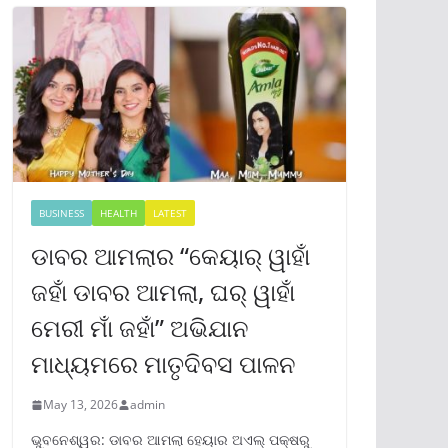
BUSINESS
HEALTH
LATEST
ଡାବର ଆମଲାର “କେୟାର୍ ୱାହାଁ
ଜହାଁ ଡାବର ଆମଲା, ଘର୍ ୱାହାଁ
ମେରୀ ମାଁ ଜହାଁ” ଅଭିଯାନ
ମାଧ୍ୟମରେ ମାତୃଦିବସ ପାଳନ
May 13, 2026
admin
ଭୁବନେଶ୍ୱର: ଡାବର ଆମଲା ହେୟାର ଅଏଲ୍ ପକ୍ଷରୁ