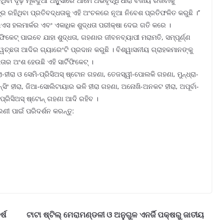
ବା ଦୃଢ଼ ମୂଳଦୁଆ ଅନୁୁସାରେ ଆମେ ଅଭିବୃଦ୍ଧି ଧାରା ବଜାୟ ରଖିବାକୁ
ଡ୍‌ର ରହିଥିବା ପ୍ରତିବଦ୍ଧତାକୁ ଏହି ଅଂଚଳରେ ନୂଆ ନିବେଶ ପ୍ରତିଫଳିତ କରୁଛି ।’’
ଇଏସ ହଲମାର୍କର ଏବଂ ଏକାଧିକ ଶୁଦ୍ଧତା ପରୀକ୍ଷା ଦେଇ ଗତି କରେ ।
ଫିକେଟ୍ ପାଇବେ ଯାହା ଶୁଦ୍ଧତା, ଗହଣାର ଜୀବନବ୍ୟାପୀ ମରାମତି, ସମ୍ପୂର୍ଣ୍ଣ
ୱଚ୍ଛତା ଆଦିର ଗ୍ୟାରେଂଟି ପ୍ରଦାନ କରୁଛି । ବିଶ୍ୱାସନୀୟ ଗ୍ରାହକମାନଙ୍କୁ
ତାର ଅଂଶ ହେଉଛି ଏହି ସାର୍ଟିଫିକେଟ୍ ।
ା-ହୀରା ଓ ସେମି-ପ୍ରିସିଅସ୍ ଷ୍ଟୋନ ଗହଣା, ତେଜସ୍ୱୀ-ପୋଲକି ଗହଣା, ମୁନ୍ଧ୍ରା-
‌ସିଂ ହୀରା, ଜିଆ-ସୋଲିଟାୟାର ଭଳି ହୀରା ଗହଣା, ଅନୋଖି-ଅନକଟ ହୀରା, ଅପୂର୍ବା-
ପ୍ରିସିଅସ୍ ଷ୍ଟୋନ୍ ଗହଣା ଆଦି ରହିବ ।
ଣୀ ପାଇଁ ପରିଦର୍ଶନ କରନ୍ତୁ:
ର୍ଷ
ଟାଟା ଷ୍ଟିଲ୍ ମେରାମଣ୍ଡଳୀ ଓ ଅନୁଗୁଳ ଏନର୍ଜି ପକ୍ଷରୁ ଜାତୀୟ