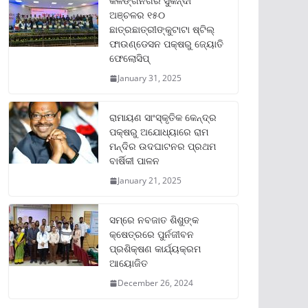
କଳିଙ୍ଗନଗର ସୁକିନ୍ଦା
ଅଞ୍ଚଳର ୧୫୦
ଛାତ୍ରଛାତ୍ରୀଙ୍କୁଟାଟା ଷ୍ଟିଲ୍
ଫାଉଣ୍ଡେସନ ପକ୍ଷରୁ ଜ୍ୟୋତି
ଫେଲୋସିପ୍‌
January 31, 2025
ରାମାୟଣ ସାଂସ୍କୃତିକ କେନ୍ଦ୍ର
ପକ୍ଷରୁ ଅଯୋଧ୍ୟାରେ ରାମ
ମନ୍ଦିର ଉଦଘାଟନର ପ୍ରଥମ
ବାର୍ଷିକୀ ପାଳନ
January 21, 2025
ସମ୍‌ରେ ନବଜାତ ଶିଶୁଙ୍କ
କ୍ଷେତ୍ରରେ ପୁର୍ନଜୀବନ
ପ୍ରଶିକ୍ଷଣ କାର୍ଯ୍ୟକ୍ରମ
ଆୟୋଜିତ
December 26, 2024