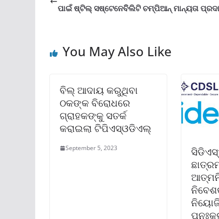
ପାଇଁ ଷ୍ଟିଲ୍ ସଷ୍ଟେନେବିିଲିଟି ଚମ୍ପିଆନ୍ ମାନ୍ୟତା ପ୍ରଦ
You May Also Like
ବିଲ୍ ଆଦାୟ କରୁଥିବା
ଠକଙ୍କ ବିରୋଧରେ
ଗ୍ରାହକଙ୍କୁ ସତର୍କ
କରାଇଲା ଟିପିଏସ୍ଓଡିଏଲ୍
September 5, 2023
ସିଡିଏସ୍
ଛାତ୍ର
ଆତ୍ମନି
ନିବେଶକ
ନିୟୋଜ
ପୁନଃକଳ