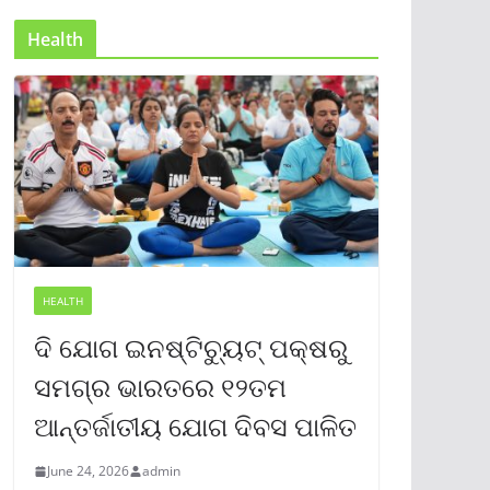
Health
HEALTH
ଦି ଯୋଗ ଇନଷ୍ଟିଚ୍ୟୁଟ୍ ପକ୍ଷରୁ
ସମଗ୍ର ଭାରତରେ ୧୨ତମ
ଆନ୍ତର୍ଜାତୀୟ ଯୋଗ ଦିବସ ପାଳିତ
June 24, 2026
admin