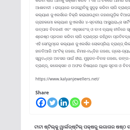
କରିବା ଲାଗି ଆମକୁ ସକ୍ଷମ କରିବ । ଏହି ଅଂଚଳରେ ଆମର ରହିଥି
ଆଶାବାଦୀ । ରାଜ୍ୟରେ ଉପସ୍ଥିତିକୁ ସୁଦୃଢ଼ କରିବା ଲାଗି ବ୍ରାଣ୍
କଲ୍ୟାଣ ଜୁଏଲର୍ସରେ ବିକ୍ରି କରାଯାଉଥିବା ଗହଣାଗୁଡ଼ିକ ବିଆ
ଗ୍ରାହକମାେ କଲ୍ୟାଣ ଜୁଏଲର୍ସର ୪-ସ୍ତରୀୟ ଆସ୍ୟୁରାନ୍ସ ସାର୍ଟି
ଉତ୍ପାଦ ବିବରଣୀ ଏବଂ ଏକ୍ସଚେଂଜ୍ ଓ ବାଏ ବ୍ୟାକ୍ ନୀତିରେ ସ୍
ଶ୍ରେଷ୍ଠ ପ୍ରଦାନ କରିବା ଲାଗି ବ୍ରାଣ୍ଡ୍‌ର ରହିଥିବା ପ୍ରତିବଦ୍ଧ
ଏହି ସୋ’ରୁମ୍‌ରେ କଲ୍ୟାଣ ଜୁଏଲର୍ସର ଲୋକପ୍ରିୟ ବ୍ରାଣ୍ଡ୍ ଲିଲ
ହାତତିଆରି ଆଂଟିକ୍ ଗହଣା, ନିମାହ-ମନ୍ଦିର ଗହଣା, ଗ୍ଲୋ-ଡ୍ୟାନ୍
ସ୍ୱତନ୍ତ୍ର ଅବସର ପାଇଁ ହୀରା, ମୁହୁରତ-ବିବାହ ଗହଣା, ରଙ୍ଗ-
ବ୍ରାଣ୍ଡ୍‌, କଲେକ୍ସନ ଓ ଅଫର ବିଷୟରେ ଅଧିକ ସୂଚନା ଓ ବିବର
https://www.kalyanjewellers.net/
Share
ଟାଟା ଷ୍ଟିଲ୍‌କୁ ୱାର୍ଲଡ୍‌ଷ୍ଟିଲ୍ ପକ୍ଷରୁ ଲଗାତାର ଷଷ୍ଠ ବ