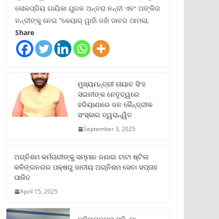
ଲୋକପ୍ରିୟ ଗାୟିକା ଯୁଗଳ ଅନ୍ତରା ନନ୍ଦୀ ଏବଂ ଅଙ୍କିତା
ନନ୍ଦୀଙ୍କୁ ନେଇ “କେୟାର୍ ୱାହାଁ ଜହାଁ ଡାବର ଆମଲା,
Share
ମୁଖ୍ୟମନ୍ତ୍ରୀ ନାୟାବ ସିଂହ
ସଇନୀଙ୍କ ନେତୃତ୍ୱରେ
ହରିୟାଣାରେ ଜନ କୈନ୍ଦ୍ରୀକ
ସଂସ୍କାର ତ୍ୱରାନ୍ୱିତ
September 3, 2025
ଅଗ୍ନିଶମ କର୍ମଚାରୀଙ୍କୁ ସମ୍ମାନ ଜଣାଇ ଟାଟା ଷ୍ଟିଲ
କଳିଙ୍ଗନଗର ପକ୍ଷରୁ ଜାତୀୟ ଅଗ୍ନିଶମ ସେବା ସପ୍ତାହ
ପାଳିତ
April 15, 2025