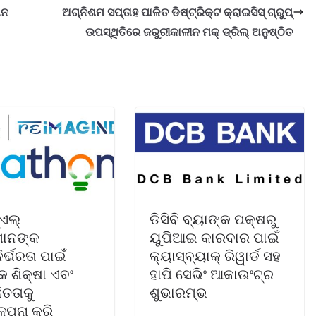
ାନ
ଅଗ୍ନିଶମ ସପ୍ତାହ ପାଳିତ ଡିଷ୍ଟ୍ରିକ୍ଟ କ୍ରାଇସିସ୍ ଗ୍ରୁପ୍
ଉପସ୍ଥିତିରେ ଜରୁରୀକାଳୀନ ମକ୍ ଡ୍ରିଲ୍ ଅନୁଷ୍ଠିତ
‌ଏଲ୍
ଡିସିବି ବ୍ୟାଙ୍କ ପକ୍ଷରୁ
ମାନଙ୍କ
ୟୁପିଆଇ କାରବାର ପାଇଁ
ର୍ଭରତା ପାଇଁ
କ୍ୟାସ୍‌ବ୍ୟାକ୍ ରିୱାର୍ଡ ସହ
 ଶିକ୍ଷା ଏବଂ
ହାପି ସେଭିଂ ଆକାଉଂଟ୍‌ର
ିତତାକୁ
ଶୁଭାରମ୍ଭ
୍ପନା କରି