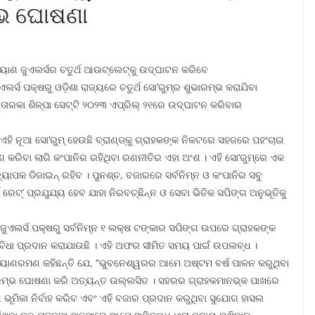
ମ୍ଭ ଘୋଷଣା
୍ୟାଣ ଜୁଏଲର୍ସର ଚତୁର୍ଥ ଆଉଟ୍‌ଲେଟ୍‌କୁ ଉଦ୍‌ଘାଟନ କରିବେ
ର୍ସ ପକ୍ଷରୁ ଓଡ଼ିଶା ରାଜ୍ୟରେ ଚତୁର୍ଥ ସୋ’ରୁମ୍‌ର ଶୁଭାରମ୍ଭ କରାଯିବା
ତାରକା ଶିଳ୍ପା ସେଟ୍ଟି ୨୦୨୩ ଏପ୍ରିଲ୍ ୨୧ରେ ଉଦ୍‌ଘାଟନ କରିବାର
 ନୂଆ ସୋ’ରୁମ୍ ହେଉଛି ବ୍ରାଣ୍ଡ୍‌କୁ ଗ୍ରାହକଙ୍କ ନିକଟରେ ସହଜରେ ପହଂଚାଇ
 କରିବା ଲାଗି କଂପାନିର ରହିଥିବା ରଣନୀତିର ଏହା ଅଂଶ । ଏହି ସୋ’ରୁମ୍‌ରେ ଏକ
ାପକ ଡିଜାଇନ୍ ରହିବ । ପୁନଶ୍ଚ, ବଜାରରେ ସର୍ବନିମ୍ନ ଓ କଂପାନିର ସବୁ
ରେଟ୍‌’ ପ୍ରଯୁଯ୍ୟ ହେବ ଯାହା ନିରବଚ୍ଛିନ୍ନ ଓ ସେବା ଭିତିକ ସପିଙ୍ଗ ଅନୁଭୂତିକୁ
ୁଏଲର୍ସ ପକ୍ଷରୁ ସର୍ବନିମ୍ନ ୧ ଲକ୍ଷ ଟଙ୍କାର ସପିଙ୍ଗ ଉପରେ ଗ୍ରାହକଙ୍କ
ସୁବିଧା ପ୍ରଦାନ କରାଯାଉଛି । ଏହି ଅଫର ସୀମିତ ସମୟ ପାଇଁ ଉପଲବ୍ଧ ।
ଶ କଲ୍ୟାଣରମଣ କହିଛନ୍ତି ଯେ, “ଭୁବନେଶ୍ୱରର ଆମେ ଅଷ୍ଟମ ବର୍ଷ ପାଳନ କରୁଥିବା
ାରମ୍ଭ ଘୋଷଣା କରି ଅତ୍ୟନ୍ତ ଉଲ୍ଲସିତ । ସହରର ଗ୍ରାହକମାନଭ୍‌କ ପାଖରେ
୍ଣ ଭୂମିକା ନିର୍ବାହ କରିବ ଏବଂ ଏହି ବଜାର ପ୍ରଦାନ କରୁଥିବା ସୁଯୋଗ ହାସଲ