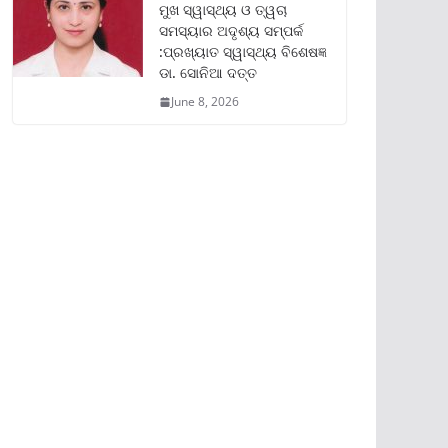
ମୁଖ ସ୍ୱାସ୍ଥ୍ୟ ଓ ତ୍ୱଚା
ସମସ୍ୟାର ଅଦୃଶ୍ୟ ସମ୍ପର୍କ
:ପ୍ରଖ୍ୟାତ ସ୍ୱାସ୍ଥ୍ୟ ବିଶେଷଜ୍ଞ
ଡା. ସୋନିଆ ଦତ୍ତ
June 8, 2026