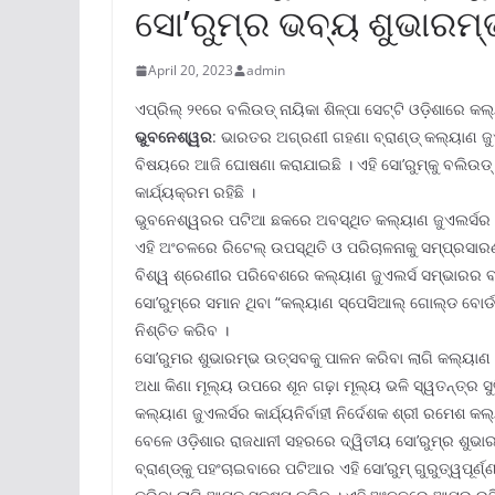
ସୋ’ରୁମ୍‌ର ଭବ୍ୟ ଶୁଭାର
April 20, 2023
admin
ଏପ୍ରିଲ୍ ୨୧ରେ ବଲିଉଡ୍ ନାୟିକା ଶିଳ୍ପା ସେଟ୍ଟି ଓଡ଼ିଶାରେ କଲ
ଭୁବନେଶ୍ୱର
: ଭାରତର ଅଗ୍ରଣୀ ଗହଣା ବ୍ରାଣ୍ଡ୍ କଲ୍ୟାଣ ଜୁଏଲ
ବିଷୟରେ ଆଜି ଘୋଷଣା କରାଯାଇଛି । ଏହି ସୋ’ରୁମ୍‌କୁ ବଲିଉଡ୍ 
କାର୍ଯ୍ୟକ୍ରମ ରହିଛି ।
ଭୁବନେଶ୍ୱରର ପଟିଆ ଛକରେ ଅବସ୍ଥିତ କଲ୍ୟାଣ ଜୁଏଲର୍ସର ଏହି
ଏହି ଅଂଚଳରେ ରିଟେଲ୍ ଉପସ୍ଥିତି ଓ ପରିଚାଳନାକୁ ସମ୍ପ୍ରସାରଣ
ବିଶ୍ୱ ଶ୍ରେଣୀର ପରିବେଶରେ କଲ୍ୟାଣ ଜୁଏଲର୍ସ ସମ୍ଭାରର ବ୍ୟ
ସୋ’ରୁମ୍‌ରେ ସମାନ ଥିବା “କଲ୍ୟାଣ ସ୍ପେସିଆଲ୍ ଗୋଲ୍‌ଡ ବୋର୍ଡ 
ନିଶ୍ଚିତ କରିବ ।
ସୋ’ରୁମର ଶୁଭାରମ୍ଭ ଉତ୍ସବକୁ ପାଳନ କରିବା ଲାଗି କଲ୍ୟାଣ ଜ
ଅଧା କିଣା ମୂଲ୍ୟ ଉପରେ ଶୂନ ଗଢ଼ା ମୂଲ୍ୟ ଭଳି ସ୍ୱତନ୍ତ୍ର 
କଲ୍ୟାଣ ଜୁଏଲର୍ସର କାର୍ଯ୍ୟନିର୍ବାହୀ ନିର୍ଦେଶକ ଶ୍ରୀ ରମେ
ବେଳେ ଓଡ଼ିଶାର ରାଜଧାନୀ ସହରରେ ଦ୍ୱିତୀୟ ସୋ’ରୁମ୍‌ର ଶୁଭ
ବ୍ରାଣ୍ଡ୍‌କୁ ପହଂଚାଇବାରେ ପଟିଆର ଏହି ସୋ’ରୁମ୍ ଗୁରୁତ୍ୱପୂର୍ଣ