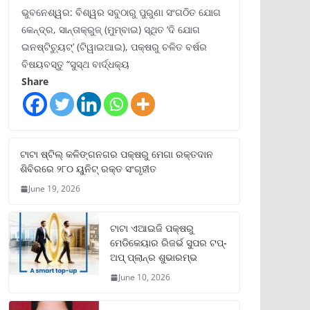
ଭୁବନେଶ୍ୱର: ବିଶ୍ୱର ସବୁଠାରୁ ପୁରୁଣା ସଂଗଠିତ ଯୋଗ
କେନ୍ଦ୍ର, ସାନ୍ତାକ୍ରୁଜ୍ (ମୁମ୍ବାଇ) ସ୍ଥିତ ‘ଦି ଯୋଗ
ଇନଷ୍ଟିଚ୍ୟୁଟ୍‌’ (ଟିୱାଇଆଇ), ପକ୍ଷରୁ ଚଳିତ ବର୍ଷର
ବିଷୟବସ୍ତୁ “ସୁସ୍ଥ ବାର୍ଦ୍ଧକ୍ୟ
Share
ଟାଟା ଷ୍ଟିଲ୍‌ କଳିଙ୍ଗନଗର ପକ୍ଷରୁ ମେଗା ରକ୍ତଦାନ
ଶିବିରରେ ୨୮୦ ୟୁନିଟ୍‌ ରକ୍ତ ସଂଗୃହୀତ
June 19, 2026
ଟାଟା ଏଆଇଜି ପକ୍ଷରୁ
ମେଡିକେୟାର ରିଜର୍ଭ ସୁପର ଟପ୍‌-
ଅପ୍ ପ୍ଲାନ୍‌ର ଶୁଭାରମ୍ଭ
June 10, 2026