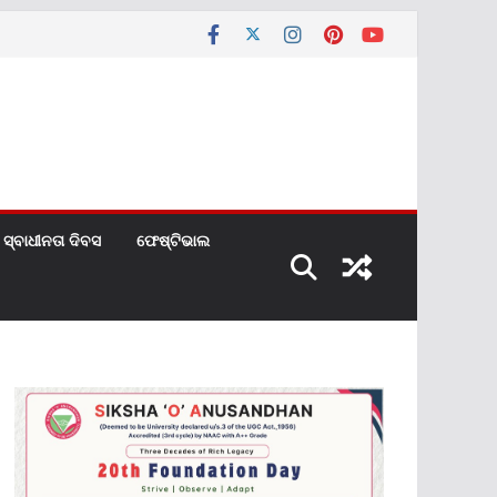
ସ୍ବାଧୀନତା ଦିବସ
ଫେଷ୍ଟିଭାଲ