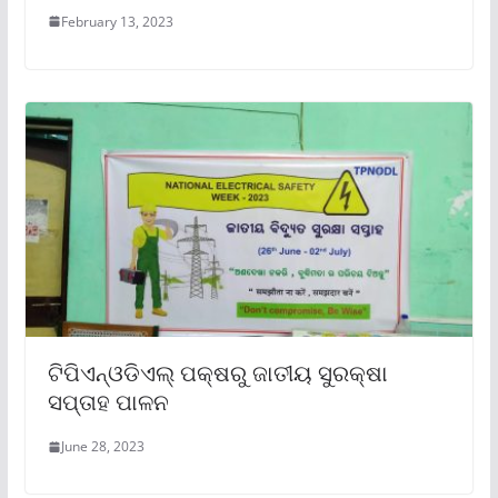
February 13, 2023
ଟିପିଏନ୍‌ଓଡିଏଲ୍ ପକ୍ଷରୁ ଜାତୀୟ ସୁରକ୍ଷା
ସପ୍ତାହ ପାଳନ
June 28, 2023