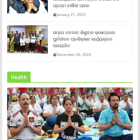
ପ୍ରଥମ ବାର୍ଷିକୀ ପାଳନ
January 21, 2025
ସମ୍‌ରେ ନବଜାତ ଶିଶୁଙ୍କ କ୍ଷେତ୍ରରେ
ପୁର୍ନଜୀବନ ପ୍ରଶିକ୍ଷଣ କାର୍ଯ୍ୟକ୍ରମ
ଆୟୋଜିତ
December 26, 2024
Health