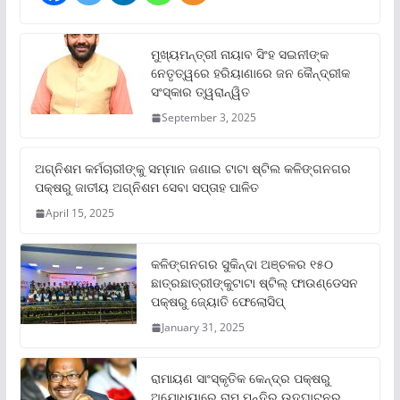
ମୁଖ୍ୟମନ୍ତ୍ରୀ ନାୟାବ ସିଂହ ସଇନୀଙ୍କ
ନେତୃତ୍ୱରେ ହରିୟାଣାରେ ଜନ କୈନ୍ଦ୍ରୀକ
ସଂସ୍କାର ତ୍ୱରାନ୍ୱିତ
September 3, 2025
ଅଗ୍ନିଶମ କର୍ମଚାରୀଙ୍କୁ ସମ୍ମାନ ଜଣାଇ ଟାଟା ଷ୍ଟିଲ କଳିଙ୍ଗନଗର
ପକ୍ଷରୁ ଜାତୀୟ ଅଗ୍ନିଶମ ସେବା ସପ୍ତାହ ପାଳିତ
April 15, 2025
କଳିଙ୍ଗନଗର ସୁକିନ୍ଦା ଅଞ୍ଚଳର ୧୫୦
ଛାତ୍ରଛାତ୍ରୀଙ୍କୁଟାଟା ଷ୍ଟିଲ୍ ଫାଉଣ୍ଡେସନ
ପକ୍ଷରୁ ଜ୍ୟୋତି ଫେଲୋସିପ୍‌
January 31, 2025
ରାମାୟଣ ସାଂସ୍କୃତିକ କେନ୍ଦ୍ର ପକ୍ଷରୁ
ଅଯୋଧ୍ୟାରେ ରାମ ମନ୍ଦିର ଉଦଘାଟନର