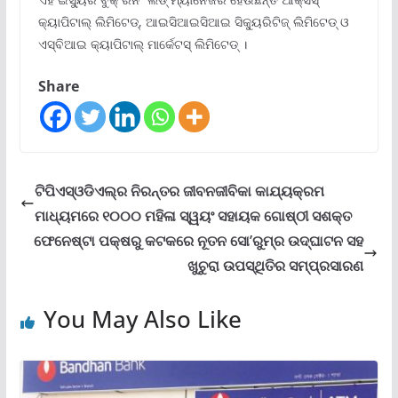
କ୍ୟାପିଟାଲ୍ ଲିମିଟେଡ୍‌, ଆଇସିଆଇସିଆଇ ସିକ୍ୟୁରିଟିଜ୍ ଲିମିଟେଡ୍ ଓ
ଏସ୍‌ବିଆଇ କ୍ୟାପିଟାଲ୍ ମାର୍କେଟସ୍ ଲିମିଟେଡ୍ ।
Share
ଟିପିଏସ୍‌ଓଡିଏଲ୍‌ର ନିରନ୍ତର ଜୀବନଜୀବିକା କାଯ୍ୟକ୍ରମ
ମାଧ୍ୟମରେ ୧୦୦୦ ମହିଳା ସ୍ୱୟଂ ସହାୟକ ଗୋଷ୍ଠୀ ସଶକ୍ତ
ଫେନେଷ୍ଟା ପକ୍ଷରୁ କଟକରେ ନୂତନ ସୋ’ରୁମ୍‌ର ଉଦ୍‌ଘାଟନ ସହ
ଖୁଚୁରା ଉପସ୍ଥିତିର ସମ୍ପ୍ରସାରଣ
You May Also Like