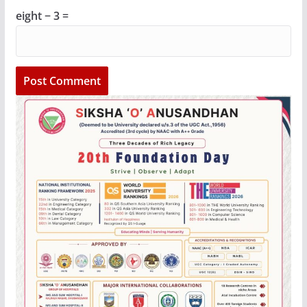
eight − 3 =