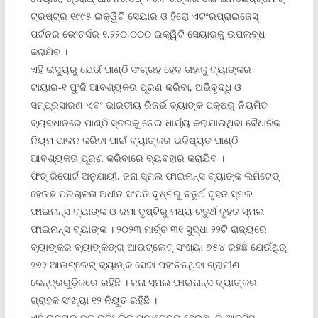
ଟ୍ରଷ୍ଟ୍‌ର ୧୯୯୫ ଇକ୍ୱିଟି ସେୟାର ଓ ହିରୋ ଏଟଂରପ୍ରାଇଜେସ୍
ପର୍ଟନର ଭେଂଚର୍ସର ୧,୨୨୦,୦୦୦ ଇକ୍ୱିଟି ସେୟାରକୁ ଉପଲବ୍ଧ
କରାଯିବ ।
ଏହି ଇସ୍ୟୁରୁ ଯେଉଁ ପାଣ୍ଠି ସଂଗ୍ରହ ହେବ ତାହାକୁ ବ୍ୟାଙ୍କର
ଟାୟାର-୧ ପୁଂଜି ଆବଶ୍ୟକତା ପୂରଣ କରିବା, ଅଭିବୃଦ୍ଧି ଓ
ସମ୍ପ୍ରସାରଣ ଏବଂ ଭାରତୀୟ ରିଜର୍ଭ ବ୍ୟାଙ୍କ ପକ୍ଷରୁ ନିୟମିତ
ବ୍ୟବଧାନରେ ପାଣ୍ଠି ସ୍ତରକୁ ନେଇ ଧାର୍ଯ୍ୟ କରାଯାଉଥିବା ବୈଧାନିକ
ନିୟମ ପାଳନ କରିବା ପାଇଁ ବ୍ୟାଙ୍କର ଭବିଷ୍ୟତ ପାଣ୍ଠି
ଆବଶ୍ୟକତା ପୂରଣ କରିବାରେ ବ୍ୟବହାର କରାଯିବ ।
ଫିଚ୍ ରିପୋର୍ଟ ଅନୁଯାୟୀ, ଜନା ସ୍ମଲ ଫାଇନାନ୍ସ ବ୍ୟାଙ୍କ ଲିମିଟେଡ୍
ହେଉଛି ପରିଚାଳନା ଅଧୀନ ସଂପତି ଦୃଷ୍ଟିରୁ ଚତୁର୍ଥ ବୃହତ ସ୍ମଲ
ଫାଇନାନ୍ସ ବ୍ୟାଙ୍କ ଓ ଜମା ଦୃଷ୍ଟିରୁ ମଧ୍ୟ ଚତୁର୍ଥ ବୃହତ ସ୍ମଲ
ଫାଇନାନ୍ସ ବ୍ୟାଙ୍କ । ୨୦୨୩ ମାର୍ଚ୍ଚ ୩୧ ସୁଦ୍ଧା ୨୨ଟି ରାଜ୍ୟରେ
ବ୍ୟାଙ୍କର ବ୍ୟାଙ୍କିଙ୍ଗ୍ ଆଉଟ୍‌ଲେଟ୍ ସଂଖ୍ୟା ୭୫୪ ରହିଛି ଯେଉଁଥିରୁ
୨୭୨ ଆଉଟ୍‌ଲେଟ୍ ବ୍ୟାଙ୍କ ସେବା ପହଂଚିନଥିବା ଗ୍ରାମୀଣ
କେନ୍ଦ୍ରଗୁଡ଼ିକରେ ରହିଛି । ଜନା ସ୍ମଲ ଫାଇନାନ୍ସ ବ୍ୟାଙ୍କର
ଗ୍ରାହକ ସଂଖ୍ୟା ୧୨ ନିୟୁତ ରହିଛି ।
ଏହି ଇସ୍ୟୁର ବୁକ୍ ରନିଂ ଲିଡ୍ ମ୍ୟାନେଜର ହେଉଛନ୍ତି ଆକ୍ସିସ୍