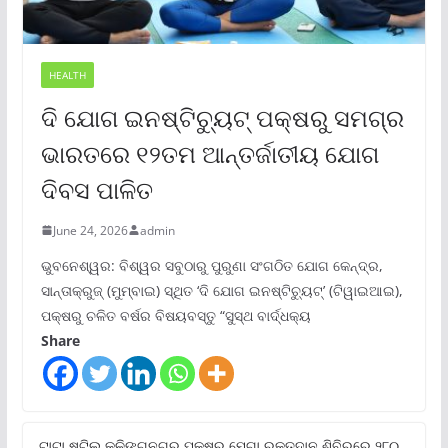
HEALTH
ଦି ଯୋଗ ଇନଷ୍ଟିଚ୍ୟୁଟ୍ ପକ୍ଷରୁ ସମଗ୍ର
ଭାରତରେ ୧୨ତମ ଆନ୍ତର୍ଜାତୀୟ ଯୋଗ
ଦିବସ ପାଳିତ
June 24, 2026
admin
ଭୁବନେଶ୍ୱର: ବିଶ୍ୱର ସବୁଠାରୁ ପୁରୁଣା ସଂଗଠିତ ଯୋଗ କେନ୍ଦ୍ର,
ସାନ୍ତାକ୍ରୁଜ୍ (ମୁମ୍ବାଇ) ସ୍ଥିତ ‘ଦି ଯୋଗ ଇନଷ୍ଟିଚ୍ୟୁଟ୍‌’ (ଟିୱାଇଆଇ),
ପକ୍ଷରୁ ଚଳିତ ବର୍ଷର ବିଷୟବସ୍ତୁ “ସୁସ୍ଥ ବାର୍ଦ୍ଧକ୍ୟ
Share
ଟାଟା ଷ୍ଟିଲ୍‌ କଳିଙ୍ଗନଗର ପକ୍ଷରୁ ମେଗା ରକ୍ତଦାନ ଶିବିରରେ ୨୮୦