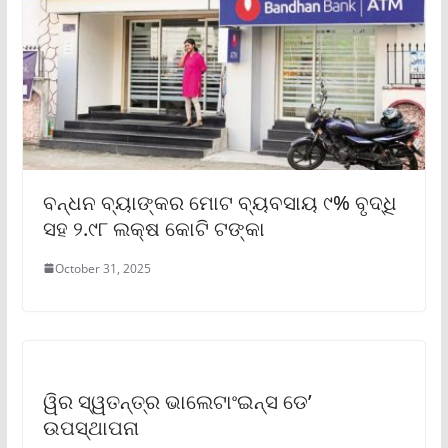
ବନ୍ଧନ ବ୍ୟାଙ୍କର ମୋଟ ବ୍ୟବସାୟ ୯% ବୃଦ୍ଧି
ସହ ୨.୯୮ ଲକ୍ଷ କୋଟି ଟଙ୍କା
October 31, 2025
ୱିର ସ୍ୱତନ୍ତ୍ର ଭାଲେଟାଂଇନ୍‌ସ ଡେ’
ଉପସ୍ଥାପନା