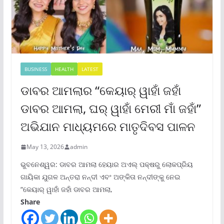
BUSINESS
HEALTH
LATEST
ଡାବର ଆମଲାର “କେୟାର୍ ୱାହାଁ ଜହାଁ
ଡାବର ଆମଲା, ଘର୍ ୱାହାଁ ମେରୀ ମାଁ ଜହାଁ”
ଅଭିଯାନ ମାଧ୍ୟମରେ ମାତୃଦିବସ ପାଳନ
May 13, 2026
admin
ଭୁବନେଶ୍ୱର: ଡାବର ଆମଲା ହେୟାର ଅଏଲ୍ ପକ୍ଷରୁ ଲୋକପ୍ରିୟ
ଗାୟିକା ଯୁଗଳ ଅନ୍ତରା ନନ୍ଦୀ ଏବଂ ଅଙ୍କିତା ନନ୍ଦୀଙ୍କୁ ନେଇ
“କେୟାର୍ ୱାହାଁ ଜହାଁ ଡାବର ଆମଲା,
Share