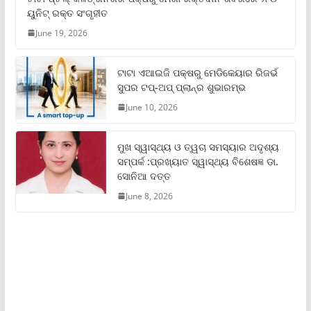
ୟୁନିଟ୍‌ ରକ୍ତ ସଂଗୃହୀତ
June 19, 2026
ଟାଟା ଏଆଇଜି ପକ୍ଷରୁ ମେଡିକେୟାର ରିଜର୍ଭ
ସୁପର ଟପ୍‌-ଅପ୍ ପ୍ଲାନ୍‌ର ଶୁଭାରମ୍ଭ
June 10, 2026
ମୁଖ ସ୍ୱାସ୍ଥ୍ୟ ଓ ତ୍ୱଚା ସମସ୍ୟାର ଅଦୃଶ୍ୟ
ସମ୍ପର୍କ :ପ୍ରଖ୍ୟାତ ସ୍ୱାସ୍ଥ୍ୟ ବିଶେଷଜ୍ଞ ଡା.
ସୋନିଆ ଦତ୍ତ
June 8, 2026