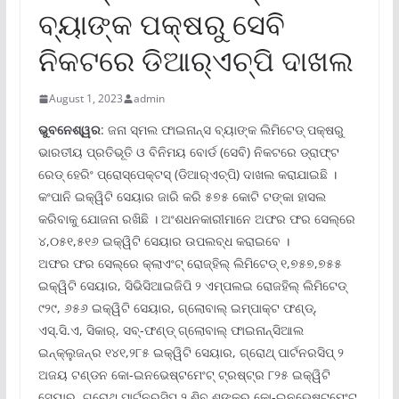
ବ୍ୟାଙ୍କ ପକ୍ଷରୁ ସେବି
ନିକଟରେ ଡିଆର୍‌ଏଚ୍‌ପି ଦାଖଲ
August 1, 2023
admin
ଭୁବନେଶ୍ୱର
: ଜନା ସ୍ମଲ ଫାଇନାନ୍ସ ବ୍ୟାଙ୍କ ଲିମିଟେଡ୍ ପକ୍ଷରୁ
ଭାରତୀୟ ପ୍ରତିଭୂତି ଓ ବିନିମୟ ବୋର୍ଡ (ସେବି) ନିକଟରେ ଡ୍ରାଫ୍‌ଟ
ରେଡ୍ ହେରିଂ ପ୍ରୋସ୍‌ପେକ୍ଟସ୍ (ଡିଆର୍‌ଏଚ୍‌ପି) ଦାଖଲ କରାଯାଇଛି ।
କଂପାନି ଇକ୍ୱିଟି ସେୟାର ଜାରି କରି ୫୭୫ କୋଟି ଟଙ୍କା ହାସଲ
କରିବାକୁ ଯୋଜନା ରଖିଛି । ଅଂଶଧନକାରୀମାନେ ଅଫର ଫର ସେଲ୍‌ରେ
୪,୦୫୧,୫୧୬ ଇକ୍ୱିଟି ସେୟାର ଉପଲବ୍ଧ କରାଇବେ ।
ଅଫର ଫର ସେଲ୍‌ରେ କ୍ଲାଏଂଟ୍ ରୋଜ୍‌ହିଲ୍ ଲିମିଟେଡ୍ ୧,୭୫୭,୭୫୫
ଇକ୍ୱିଟି ସେୟାର, ସିଭିସିଆଇଜିପି ୨ ଏମ୍ପଲଇ ରୋଜହିଲ୍ ଲିମିଟେଡ୍
୯୨୯, ୬୫୬ ଇକ୍ୱିଟି ସେୟାର, ଗ୍ଲୋବାଲ୍ ଇମ୍ପାକ୍ଟ ଫଣ୍ଡ୍‌,
ଏସ୍‌.ସି.ଏ, ସିକାର୍‌, ସବ୍‌-ଫଣ୍ଡ୍ ଗ୍ଲୋବାଲ୍ ଫାଇନାନ୍ସିଆଲ
ଇନ୍‌କ୍ଲୁଜନ୍‌ର ୧୪୧,୨୮୫ ଇକ୍ୱିଟି ସେୟାର, ଗ୍ରୋଥ୍ ପାର୍ଟନରସିପ୍ ୨
ଅଜୟ ଟଣ୍ଡନ କୋ-ଇନଭେଷ୍ଟମେଂଟ୍ ଟ୍ରଷ୍ଟ୍‌ର ୮୨୫ ଇକ୍ୱିଟି
ସେୟାର, ଗ୍ରୋଥ୍ ପାର୍ଟନରସିପ୍ ୨ ଶିବ ଶଙ୍କର କୋ-ଇନଭେଷ୍ଟ୍‌ମେଂଟ୍