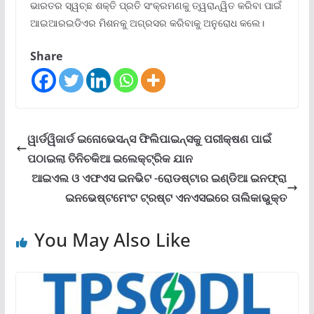
ଭାରତର ସ୍ୱଚ୍ଛ ଶକ୍ତି ପ୍ରତି ସଂକ୍ରମଣକୁ ତ୍ୱରାନ୍ୱିତ କରିବା ପାଇଁ
ଆଇଆରଇଡିଏର ମିଶନକୁ ଅଗ୍ରସର କରିବାକୁ ଅନୁରୋଧ କଲେ।
Share
ୱାର୍ଡୱିଜାର୍ଡ ଇନୋଭେସନ୍ସ ଫିଲିପାଇନ୍ସକୁ ପରୀକ୍ଷଣ ପାଇଁ
ପଠାଇଲା ତିନିଚକିଆ ଇଲେକ୍ଟ୍ରିକ ଯାନ
ଆଇଏଲ ଓ ଏଫଏସ ଇନଭିଟ -ରୋଡଷ୍ଟାର ଇଣ୍ଡିଆ ଇନଫ୍ରା
ଇନଭେଷ୍ଟମେଂଟ ଟ୍ରଷ୍ଟ ଏନଏସଇରେ ତାଲିକାଭୁକ୍ତ
You May Also Like