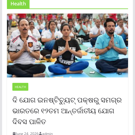
Health
HEALTH
ଦି ଯୋଗ ଇନଷ୍ଟିଚ୍ୟୁଟ୍ ପକ୍ଷରୁ ସମଗ୍ର
ଭାରତରେ ୧୨ତମ ଆନ୍ତର୍ଜାତୀୟ ଯୋଗ
ଦିବସ ପାଳିତ
June 24, 2026
admin