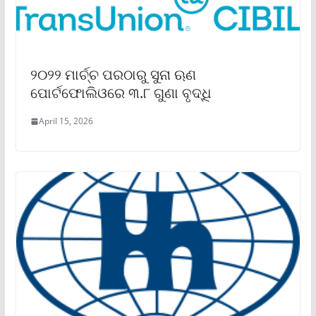
୨୦୨୨ ମାର୍ଚ୍ଚ ପରଠାରୁ ସୁନା ଋଣ
ପୋର୍ଟଫୋଲିଓରେ ୩.୮ ଗୁଣା ବୃଦ୍ଧି
April 15, 2026