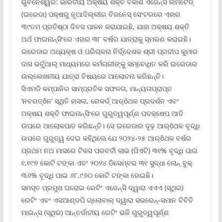
ଭୁବନେଶ୍ୱର: ଭାରତୀୟ ଅକ୍ଷୟ ଶକ୍ତି ବିକାଶ ଏଜେନ୍ସି ଲିମିଟେଡ୍
(ଇରେଡା) ପକ୍ଷରୁ ନୂଆଦିଲ୍ଲୀର ବିଜନେସ୍ ସେଂଟରରେ ଏହାର
୩୯ତମ ପ୍ରତିଷ୍ଠା ଦିବସ ପାଳନ କରାଯାଇଛି, ଯାହା ଅକ୍ଷୟ ଶକ୍ତି
ଅର୍ଥ ଫାଇନାନ୍ସିଂରେ ଏହାର ୩୮ ବର୍ଷର ଯାତ୍ରାକୁ ସ୍ମରଣ କରାଇଛି।
ଇରେଡାର ଅଧ୍ୟକ୍ଷ ଓ ପରିଚାଳନା ନିର୍ଦ୍ଦେଶକ ଶ୍ରୀ ପ୍ରଦୀପ କୁମାର
ଦାସ ଭର୍ଚୁଆଲ୍ ମାଧ୍ୟମରେ କର୍ମଚାରୀଙ୍କୁ ସମ୍ବୋଧିତ କରି ଇରେଡାର
ଉଲ୍ଲେଖନୀୟ ଯାତ୍ରା ବିଷୟରେ ଆଲୋଚନା କରିଛନ୍ତି।
ସିଏମଡି କମ୍ପାନିର ସାମ୍ପ୍ରତିକ ସଫଳତା, ମାନ୍ୟତାପ୍ରାପ୍ତ
‘ନବରତ୍ôନ’ ସ୍ଥିତି ହାସଲ, ରେକର୍ଡ୍ ଆର୍ôଥକ ପ୍ରଦର୍ଶନ ଏବଂ
ଅକ୍ଷୟ ଶକ୍ତି ଫାଇନାନ୍ସିଂରେ ଗୁରୁତ୍ୱପୂର୍ଣ୍ଣ ପଦକ୍ଷେପ ଆଦି
ଉପରେ ଆଲୋକପାତ କରିଛନ୍ତି। ସେ ଇରେଡାର ଦୃଢ଼ ଆର୍ôଥକ ବୃଦ୍ଧି
ଉପରେ ଗୁରୁତ୍ୱ ଦେଇ କହିଥିଲେ ଯେ ୨୦୨୪-୨୫ ଆର୍ôଥକ ବର୍ଷର
ପ୍ରଥମ ନଅ ମାସରେ ଟିକସ ପରବର୍ତୀ ଲାଭ (ପିଏଟି) ୩୧% ବୃଦ୍ଧି ପାଇ
୧,୧୯୭ କୋଟି ଟଙ୍କା ଏବଂ ୨୦୨୪ ଡିସେମ୍ବର ୩୧ ସୁଦ୍ଧା ଲୋନ୍ ବୁକ୍
୩୬% ବୃଦ୍ଧି ପାଇ ୬୮,୯୬୦ କୋଟି ଟଙ୍କା ହୋଇଛି।
ସମସ୍ତ ପ୍ରମୁଖ ଘରୋଇ ରେଟିଂ ଏଜେନ୍ସି ଦ୍ୱାରା ଏଏଏ (ସ୍ଥିର)
ରେଟିଂ ଏବଂ ଏସଆଣ୍ଡପି ଗ୍ଲୋବାଲ୍ ଦ୍ୱାରା ସଭରେନ୍‌-ସମାନ ବିବିବି
ମାଇନ୍ସ (ସ୍ଥିର) ଆନ୍ତର୍ଜାତୀୟ ରେଟିଂ ଭଳି ଗୁରୁତ୍ୱପୂର୍ଣ୍ଣ