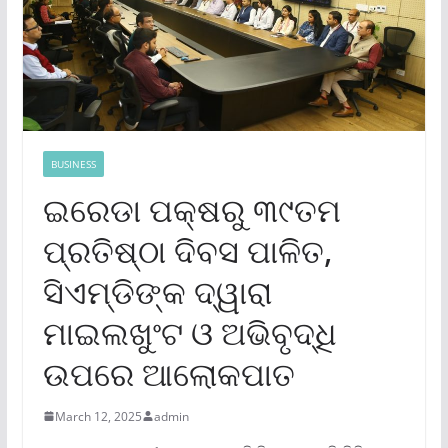
BUSINESS
ଇରେଡା ପକ୍ଷରୁ ୩୯ତମ
ପ୍ରତିଷ୍ଠା ଦିବସ ପାଳିତ,
ସିଏମ୍‌ଡିଙ୍କ ଦ୍ୱାରା
ମାଇଲଖୁଂଟ ଓ ଅଭିବୃଦ୍ଧି
ଉପରେ ଆଲୋକପାତ
March 12, 2025
admin