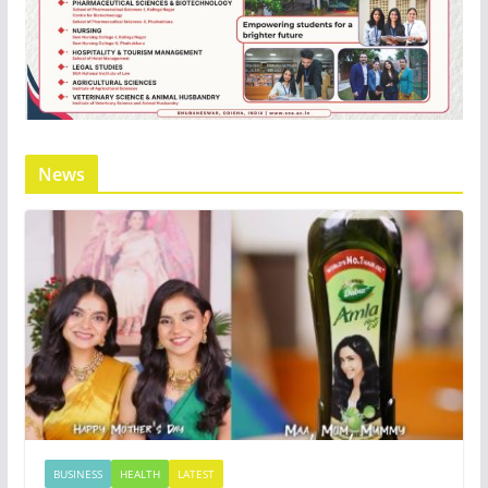
News
BUSINESS
HEALTH
LATEST