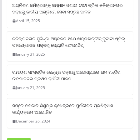
ଅଗ୍ନିଶମ କର୍ମଚାରୀଙ୍କୁ ସମ୍ମାନ ଜଣାଇ ଟାଟା ଷ୍ଟିଲ କଳିଙ୍ଗନଗର
ପକ୍ଷରୁ ଜାତୀୟ ଅଗ୍ନିଶମ ସେବା ସପ୍ତାହ ପାଳିତ
April 15, 2025
କଳିଙ୍ଗନଗର ସୁକିନ୍ଦା ଅଞ୍ଚଳର ୧୫୦ ଛାତ୍ରଛାତ୍ରୀଙ୍କୁଟାଟା ଷ୍ଟିଲ୍
ଫାଉଣ୍ଡେସନ ପକ୍ଷରୁ ଜ୍ୟୋତି ଫେଲୋସିପ୍‌
January 31, 2025
ରାମାୟଣ ସାଂସ୍କୃତିକ କେନ୍ଦ୍ର ପକ୍ଷରୁ ଅଯୋଧ୍ୟାରେ ରାମ ମନ୍ଦିର
ଉଦଘାଟନର ପ୍ରଥମ ବାର୍ଷିକୀ ପାଳନ
January 21, 2025
ସମ୍‌ରେ ନବଜାତ ଶିଶୁଙ୍କ କ୍ଷେତ୍ରରେ ପୁର୍ନଜୀବନ ପ୍ରଶିକ୍ଷଣ
କାର୍ଯ୍ୟକ୍ରମ ଆୟୋଜିତ
December 26, 2024