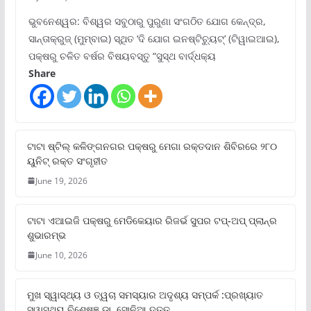
ଭୁବନେଶ୍ୱର: ବିଶ୍ୱର ସବୁଠାରୁ ପୁରୁଣା ସଂଗଠିତ ଯୋଗ କେନ୍ଦ୍ର,
ସାନ୍ତାକ୍ରୁଜ୍ (ମୁମ୍ବାଇ) ସ୍ଥିତ ‘ଦି ଯୋଗ ଇନଷ୍ଟିଚ୍ୟୁଟ୍‌’ (ଟିୱାଇଆଇ),
ପକ୍ଷରୁ ଚଳିତ ବର୍ଷର ବିଷୟବସ୍ତୁ “ସୁସ୍ଥ ବାର୍ଦ୍ଧକ୍ୟ
Share
ଟାଟା ଷ୍ଟିଲ୍‌ କଳିଙ୍ଗନଗର ପକ୍ଷରୁ ମେଗା ରକ୍ତଦାନ ଶିବିରରେ ୨୮୦
ୟୁନିଟ୍‌ ରକ୍ତ ସଂଗୃହୀତ
June 19, 2026
ଟାଟା ଏଆଇଜି ପକ୍ଷରୁ ମେଡିକେୟାର ରିଜର୍ଭ ସୁପର ଟପ୍‌-ଅପ୍ ପ୍ଲାନ୍‌ର
ଶୁଭାରମ୍ଭ
June 10, 2026
ମୁଖ ସ୍ୱାସ୍ଥ୍ୟ ଓ ତ୍ୱଚା ସମସ୍ୟାର ଅଦୃଶ୍ୟ ସମ୍ପର୍କ :ପ୍ରଖ୍ୟାତ
ସ୍ୱାସ୍ଥ୍ୟ ବିଶେଷଜ୍ଞ ଡା. ସୋନିଆ ଦତ୍ତ