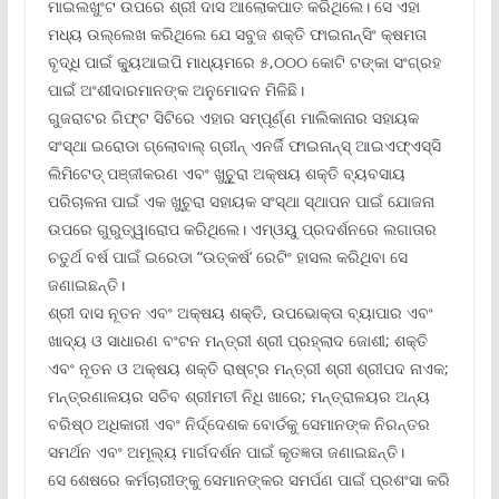
ମାଇଲଖୁଂଟ ଉପରେ ଶ୍ରୀ ଦାସ ଆଲୋକପାତ କରିଥିଲେ। ସେ ଏହା
ମଧ୍ୟ ଉଲ୍ଲେଖ କରିଥିଲେ ଯେ ସବୁଜ ଶକ୍ତି ଫାଇନାନ୍ସିଂ କ୍ଷମତା
ବୃଦ୍ଧି ପାଇଁ କ୍ୟୁଆଇପି ମାଧ୍ୟମରେ ୫,୦୦୦ କୋଟି ଟଙ୍କା ସଂଗ୍ରହ
ପାଇଁ ଅଂଶୀଦାରମାନଙ୍କ ଅନୁମୋଦନ ମିଳିଛି।
ଗୁଜରାଟର ଗିଫ୍ଟ ସିଟିରେ ଏହାର ସମ୍ପୂର୍ଣ୍ଣ ମାଲିକାନାର ସହାୟକ
ସଂସ୍ଥା ଇରୋଡା ଗ୍ଲୋବାଲ୍ ଗ୍ରୀନ୍ ଏନର୍ଜି ଫାଇନାନ୍ସ୍ ଆଇଏଫ୍‌ଏସ୍‌ସି
ଲିମିଟେଡ୍ ପଞ୍ଜୀକରଣ ଏବଂ ଖୁଚୁୂରା ଅକ୍ଷୟ ଶକ୍ତି ବ୍ୟବସାୟ
ପରିଚାଳନା ପାଇଁ ଏକ ଖୁଚୁରା ସହାୟକ ସଂସ୍ଥା ସ୍ଥାପନ ପାଇଁ ଯୋଜନା
ଉପରେ ଗୁରୁତ୍ୱାରୋପ କରିଥିଲେ। ଏମ୍‌ଓୟୁ ପ୍ରଦର୍ଶନରେ ଲଗାତାର
ଚତୁର୍ଥ ବର୍ଷ ପାଇଁ ଇରେଡା “ଉତ୍କର୍ଷ’ ରେଟିଂ ହାସଲ କରିଥିବା ସେ
ଜଣାଇଛନ୍ତି।
ଶ୍ରୀ ଦାସ ନୂତନ ଏବଂ ଅକ୍ଷୟ ଶକ୍ତି, ଉପଭୋକ୍ତା ବ୍ୟାପାର ଏବଂ
ଖାଦ୍ୟ ଓ ସାଧାରଣ ବଂଟନ ମନ୍ତ୍ରୀ ଶ୍ରୀ ପ୍ରହ୍ଲାଦ ଜୋଶୀ; ଶକ୍ତି
ଏବଂ ନୂତନ ଓ ଅକ୍ଷୟ ଶକ୍ତି ରାଷ୍ଟ୍ର ମନ୍ତ୍ରୀ ଶ୍ରୀ ଶ୍ରୀପଦ ନାଏକ;
ମନ୍ତ୍ରଣାଳୟର ସଚିବ ଶ୍ରୀମତୀ ନିଧି ଖାରେ; ମନ୍ତ୍ରାଳୟର ଅନ୍ୟ
ବରିଷ୍ଠ ଅଧିକାରୀ ଏବଂ ନିର୍ଦ୍ଦେଶକ ବୋର୍ଡକୁ ସେମାନଙ୍କ ନିରନ୍ତର
ସମର୍ଥନ ଏବଂ ଅମୂଲ୍ୟ ମାର୍ଗଦର୍ଶନ ପାଇଁ କୃତଜ୍ଞତା ଜଣାଇଛନ୍ତି।
ସେ ଶେଷରେ କର୍ମଚାରୀଙ୍କୁ ସେମାନଙ୍କର ସମର୍ପଣ ପାଇଁ ପ୍ରଶଂସା କରି