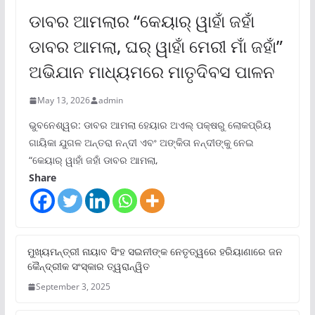
ଡାବର ଆମଲାର “କେୟାର୍ ୱାହାଁ ଜହାଁ
ଡାବର ଆମଲା, ଘର୍ ୱାହାଁ ମେରୀ ମାଁ ଜହାଁ”
ଅଭିଯାନ ମାଧ୍ୟମରେ ମାତୃଦିବସ ପାଳନ
May 13, 2026
admin
ଭୁବନେଶ୍ୱର: ଡାବର ଆମଲା ହେୟାର ଅଏଲ୍ ପକ୍ଷରୁ ଲୋକପ୍ରିୟ
ଗାୟିକା ଯୁଗଳ ଅନ୍ତରା ନନ୍ଦୀ ଏବଂ ଅଙ୍କିତା ନନ୍ଦୀଙ୍କୁ ନେଇ
“କେୟାର୍ ୱାହାଁ ଜହାଁ ଡାବର ଆମଲା,
Share
ମୁଖ୍ୟମନ୍ତ୍ରୀ ନାୟାବ ସିଂହ ସଇନୀଙ୍କ ନେତୃତ୍ୱରେ ହରିୟାଣାରେ ଜନ
କୈନ୍ଦ୍ରୀକ ସଂସ୍କାର ତ୍ୱରାନ୍ୱିତ
September 3, 2025