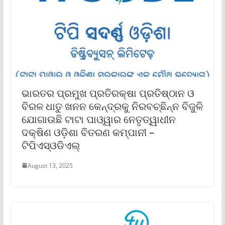
ଭାରତର ପ୍ରମୁଖ ପ୍ରତିରକ୍ଷା ପ୍ରତିଷ୍ଠାନ ଓ
ବିରଳ ଧାତୁ ଖନନ କେନ୍ଦ୍ରକୁ ନିରବଚ୍ଛିନ୍ନ ବିଜୁଳି
ଯୋଗାଉଛି ଟାଟା ପାଓ୍ୱାର ନେତୃତ୍ୱାଧୀନ
ଦକ୍ଷିଣ ଓଡ଼ିଶା ବିତରଣ କମ୍ପାନୀ –
ଟିପିଏସ୍ଓଡିଏଲ୍
August 13, 2025