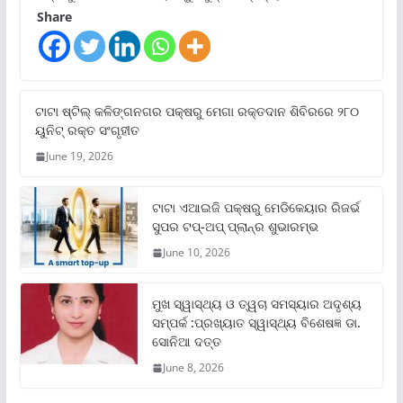
Share
ଟାଟା ଷ୍ଟିଲ୍‌ କଳିଙ୍ଗନଗର ପକ୍ଷରୁ ମେଗା ରକ୍ତଦାନ ଶିବିରରେ ୨୮୦
ୟୁନିଟ୍‌ ରକ୍ତ ସଂଗୃହୀତ
June 19, 2026
ଟାଟା ଏଆଇଜି ପକ୍ଷରୁ ମେଡିକେୟାର ରିଜର୍ଭ
ସୁପର ଟପ୍‌-ଅପ୍ ପ୍ଲାନ୍‌ର ଶୁଭାରମ୍ଭ
June 10, 2026
ମୁଖ ସ୍ୱାସ୍ଥ୍ୟ ଓ ତ୍ୱଚା ସମସ୍ୟାର ଅଦୃଶ୍ୟ
ସମ୍ପର୍କ :ପ୍ରଖ୍ୟାତ ସ୍ୱାସ୍ଥ୍ୟ ବିଶେଷଜ୍ଞ ଡା.
ସୋନିଆ ଦତ୍ତ
June 8, 2026