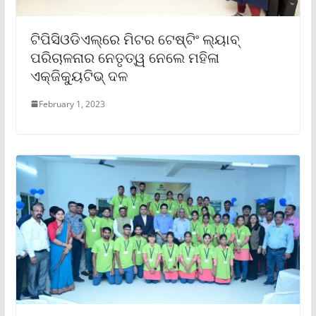
ଟିପିସିଓଡିଏଲ୍‌ରେ ମିଟର ଟେଷ୍ଟିଂ ଲ୍ୟାବ୍
ପରିଚାଳନାର ନେତୃତ୍ୱ ନେଲେ ମହିଳା
ଏକ୍‌ଜିକ୍ୟୁଟିଭ୍ ଦଳ
February 1, 2023