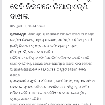
ସେବି ନିକଟରେ ଡିଆର୍‌ଏଚ୍‌ପି
ଦାଖଲ
August 31, 2023
admin
ଭୁବନେଶ୍ୱର
: ଶିଳ୍ପ ଗ୍ୟାସ୍ କ୍ଷେତ୍ରର ଅଗ୍ରଣୀ ସଂସ୍ଥା ଆଇନକ୍ସ
ଇଣ୍ଡିଆ ଲିମିଟେଡ୍ ପକ୍ଷରୁ ଭାରତୀୟ ପ୍ରତିଭୂତି ଓ ବିନିମୟ ବୋର୍ଡ
(ସେବି) ନିକଟରେ ଡ୍ରାଫ୍ଟ ରେଡ୍ ହେରିଂ ପ୍ରୋସ୍‌ପେକ୍ଟସ୍
(ଡିଆର୍‌ଏଚ୍‌ପି) ଦାଖଲ କରାଯାଇଛି ।
ଇନିସିଆଲ ପବ୍ଳିକ୍ ଅଫରିଂ (ଆଇପିଓ) ଜରିଆରେ କଂପାନି ପାଣ୍ଠି
ଯୋଗାଡ଼ କରିବାକୁ ଯୋଜନା ରଖିଛି ଯେଉଁଥିରେ ଅଫର ଫର ସେଲ୍‌ରେ
ଅଂଶଧନକାରୀମାନଙ୍କ ୨,୨୧,୧୦,୯୫୫ ଇକ୍ୱିଟିି ସେୟାର ବିକ୍ରି
କରାଯିବ ।
କ୍ରାୟୋଜେନିକ୍ ସ୍ଥିତି ପାଇଁ ଡିଜାଇନ୍‌, ଇଞ୍ଜିନିୟରିଂ, ମାନୁଫାକ୍‌ଚରିଂ ଓ
ଉପକରଣ ସ୍ଥାପନ କରିବାରେ କଂପାନିର ୩୦ ବର୍ଷରୁ ଅଧିକ ବର୍ଷର
ଅଭିଜ୍ଞତା ରହିଛି । ଏହା ଆଇନକ୍ସସିଭିଏ ନାମକ ଏକ ଲୋକପ୍ରିୟ
ବ୍ରାଣ୍ଡ୍ ସ୍ଥାପନ କରିଛି ।
ଅଫର ଫର ସେଲ୍‌ରେ ସିଦ୍ଧାର୍ଥ ଜୈନଙ୍କ ୧୦,୪୩୭,୩୫୫ ଇକ୍ୱିଟି