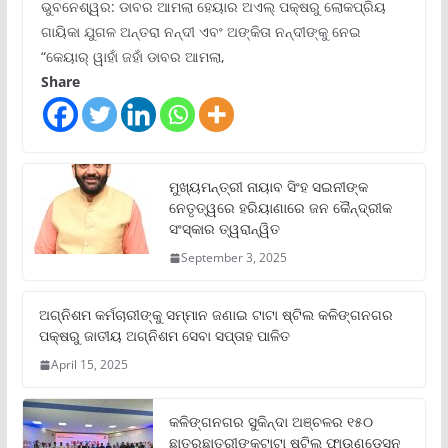
ଭୁବନେଶ୍ୱର: ଡାବର ଆମଲା ହେୟାର ଅଏଲ୍ ପକ୍ଷରୁ ଲୋକପ୍ରିୟ
ଗାୟିକା ଯୁଗଳ ଅନ୍ତରା ନନ୍ଦୀ ଏବଂ ଅଙ୍କିତା ନନ୍ଦୀଙ୍କୁ ନେଇ
“କେୟାର୍ ୱାହାଁ ଜହାଁ ଡାବର ଆମଲା,
Share
ମୁଖ୍ୟମନ୍ତ୍ରୀ ନାୟାବ ସିଂହ ସଇନୀଙ୍କ
ନେତୃତ୍ୱରେ ହରିୟାଣାରେ ଜନ କୈନ୍ଦ୍ରୀକ
ସଂସ୍କାର ତ୍ୱରାନ୍ୱିତ
September 3, 2025
ଅଗ୍ନିଶମ କର୍ମଚାରୀଙ୍କୁ ସମ୍ମାନ ଜଣାଇ ଟାଟା ଷ୍ଟିଲ କଳିଙ୍ଗନଗର
ପକ୍ଷରୁ ଜାତୀୟ ଅଗ୍ନିଶମ ସେବା ସପ୍ତାହ ପାଳିତ
April 15, 2025
କଳିଙ୍ଗନଗର ସୁକିନ୍ଦା ଅଞ୍ଚଳର ୧୫୦
ଛାତ୍ରଛାତ୍ରୀଙ୍କୁଟାଟା ଷ୍ଟିଲ୍ ଫାଉଣ୍ଡେସନ