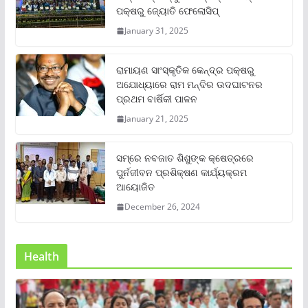
ପକ୍ଷରୁ ଜ୍ୟୋତି ଫେଲୋସିପ୍‌
January 31, 2025
ରାମାୟଣ ସାଂସ୍କୃତିକ କେନ୍ଦ୍ର ପକ୍ଷରୁ
ଅଯୋଧ୍ୟାରେ ରାମ ମନ୍ଦିର ଉଦଘାଟନର
ପ୍ରଥମ ବାର୍ଷିକୀ ପାଳନ
January 21, 2025
ସମ୍‌ରେ ନବଜାତ ଶିଶୁଙ୍କ କ୍ଷେତ୍ରରେ
ପୁର୍ନଜୀବନ ପ୍ରଶିକ୍ଷଣ କାର୍ଯ୍ୟକ୍ରମ
ଆୟୋଜିତ
December 26, 2024
Health