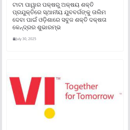
ଟାଟା ପାୱାର ପକ୍ଷରୁ ଅକ୍ଷୟ ଶକ୍ତି
ପ୍ରଯୁକ୍ତିରେ ସ୍ଥାନୀୟ ଯୁବବର୍ଗଙ୍କୁ ତାଲିମ
ଦେବା ପାଇଁ ଓଡ଼ିଶାରେ ସବୁଜ ଶକ୍ତି ଦକ୍ଷତା
କେନ୍ଦ୍ରର ଶୁଭାରମ୍ଭ
July 30, 2025