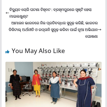
ବିଦ୍ୟୁତ ଚୋରି ଘଟଣା ଚିହ୍ନଟ : ବ୍ରହ୍ମପୁରରେ ସୃଷ୍ଟି ହେଲା
ମାଇଲଖୁଣ୍ଟ
ଆମାଜନ ଭାରତରେ ନିଜ ପ୍ରତିବଦ୍ଧତା ସୁଦୃଢ଼ କରିଛି, ଭାରତର
ଡିଜିଟାଲ୍ ଅର୍ଥନୀତି ଓ ରପ୍ତାନି ସୁଦୃଢ଼ କରିବା ପାଇଁ ନୂଆ ଅଭିଯାନ
ଘୋଷଣା
You May Also Like