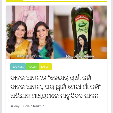
BUSINESS
HEALTH
LATEST
ଡାବର ଆମଲାର “କେୟାର୍ ୱାହାଁ ଜହାଁ
ଡାବର ଆମଲା, ଘର୍ ୱାହାଁ ମେରୀ ମାଁ ଜହାଁ”
ଅଭିଯାନ ମାଧ୍ୟମରେ ମାତୃଦିବସ ପାଳନ
May 13, 2026
admin