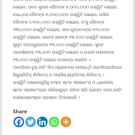
ସେୟାର, ପବନ କୁମାର ଜୈନଙ୍କ ୫,୦୦୦,୦୦୦ ଇକ୍ୱିଟି ସେୟାର,
ନୟନ୍ତରା ଜୈନଙ୍କ ୫,୦୦୦,୦୦୦ ଇକ୍ୱିଟି ସେୟାର, ଇସିତା
ଜୈନଙ୍କ ୧,୨୦୦,୦୦୦ ଇକ୍ୱିଟି ସେୟାର, ମଂଜୁ ଜୈନଙ୍କ
୨୩୦,୦୦୦ ଇକ୍ୱିଟି ସେୟାର, ଲତା ରୁଙ୍ଗଟାଙ୍କ ୧୯୦,୦୦୦
ଇକ୍ୱିଟି ସେୟାର, ଭାରତୀ ଶାହଙ୍କ ୧୩,୪୦୦ ଇକ୍ୱିଟି ସେୟାର,
କୁମୁଦ ଗଙ୍ଗୱାଲଙ୍କ ୧୩,୪୦୦ ଇକ୍ୱିଟି ସେୟାର, ସୁମନ
ଆଜମୀରାଙ୍କ ୧୩,୪୦୦ ଇକ୍ୱିଟି ସେୟାର ଓ ରଜନୀ ମୋହତାଙ୍କ
୧୩,୪୦୦ ଇକ୍ୱିଟି ସେୟାର ଉପଲବ୍ଧ କରାଯିବ ।
ଆଇପିଓର ବୁକ୍ ରନିଂ ଲିଡ୍ ମ୍ୟାନେଜର ହେଉଛନ୍ତି ଆଇସିଆଇସିଆଇ
ସିକ୍ୟୁରିଟିଜ୍ ଲିମିଟେଡ୍ ଓ ଆକ୍ସିସ୍ କ୍ୟାପିଟାଲ୍ ଲିମିଟେଡ୍ ।
ଇକ୍ୱିଟି ସେୟାରଗୁଡ଼ିକୁ ବମ୍ବେ ଷ୍ଟକ ଏକ୍ସଚେଂଜ୍ ଓ ନ୍ୟାସନାଲ୍
ଷ୍ଟକ ଏକ୍ସଚେଂଜ୍‌ରେ ତାଲିକାଭୁକ୍ତ କରିବା ଲାଗି ଡ୍ରାଫ୍ଟ ରେଡ୍ ହେରିଂ
ପୋସପେକ୍ଟସ୍‌ରେ ପ୍ରସ୍ତାବ ଦିଆଯାଇଛି ।
Share