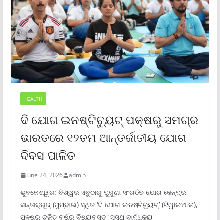
HEALTH
ଦି ଯୋଗ ଇନଷ୍ଟିଚ୍ୟୁଟ୍ ପକ୍ଷରୁ ସମଗ୍ର
ଭାରତରେ ୧୨ତମ ଆନ୍ତର୍ଜାତୀୟ ଯୋଗ
ଦିବସ ପାଳିତ
June 24, 2026
admin
ଭୁବନେଶ୍ୱର: ବିଶ୍ୱର ସବୁଠାରୁ ପୁରୁଣା ସଂଗଠିତ ଯୋଗ କେନ୍ଦ୍ର,
ସାନ୍ତାକ୍ରୁଜ୍ (ମୁମ୍ବାଇ) ସ୍ଥିତ ‘ଦି ଯୋଗ ଇନଷ୍ଟିଚ୍ୟୁଟ୍‌’ (ଟିୱାଇଆଇ),
ପକ୍ଷରୁ ଚଳିତ ବର୍ଷର ବିଷୟବସ୍ତୁ “ସୁସ୍ଥ ବାର୍ଦ୍ଧକ୍ୟ