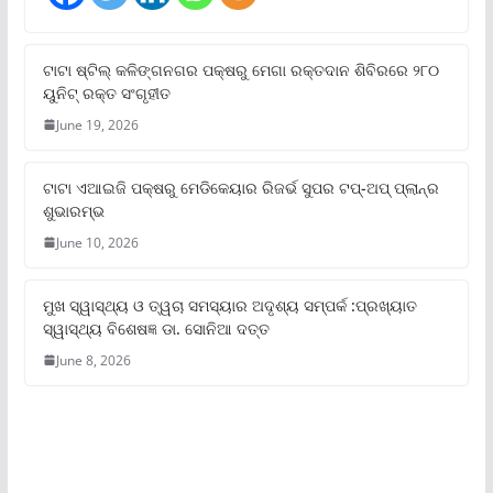
ଟାଟା ଷ୍ଟିଲ୍‌ କଳିଙ୍ଗନଗର ପକ୍ଷରୁ ମେଗା ରକ୍ତଦାନ ଶିବିରରେ ୨୮୦
ୟୁନିଟ୍‌ ରକ୍ତ ସଂଗୃହୀତ
June 19, 2026
ଟାଟା ଏଆଇଜି ପକ୍ଷରୁ ମେଡିକେୟାର ରିଜର୍ଭ ସୁପର ଟପ୍‌-ଅପ୍ ପ୍ଲାନ୍‌ର
ଶୁଭାରମ୍ଭ
June 10, 2026
ମୁଖ ସ୍ୱାସ୍ଥ୍ୟ ଓ ତ୍ୱଚା ସମସ୍ୟାର ଅଦୃଶ୍ୟ ସମ୍ପର୍କ :ପ୍ରଖ୍ୟାତ
ସ୍ୱାସ୍ଥ୍ୟ ବିଶେଷଜ୍ଞ ଡା. ସୋନିଆ ଦତ୍ତ
June 8, 2026