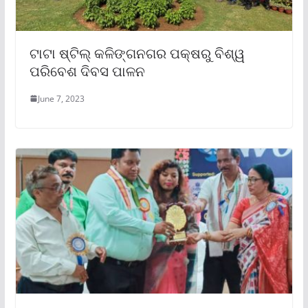
ଟାଟା ଷ୍ଟିଲ୍ କଳିଙ୍ଗନଗର ପକ୍ଷରୁ ବିଶ୍ୱ
ପରିବେଶ ଦିବସ ପାଳନ
June 7, 2023