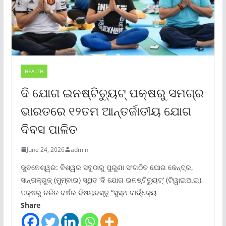
HEALTH
ଦି ଯୋଗ ଇନଷ୍ଟିଚ୍ୟୁଟ୍ ପକ୍ଷରୁ ସମଗ୍ର
ଭାରତରେ ୧୨ତମ ଆନ୍ତର୍ଜାତୀୟ ଯୋଗ
ଦିବସ ପାଳିତ
June 24, 2026
admin
ଭୁବନେଶ୍ୱର: ବିଶ୍ୱର ସବୁଠାରୁ ପୁରୁଣା ସଂଗଠିତ ଯୋଗ କେନ୍ଦ୍ର,
ସାନ୍ତାକ୍ରୁଜ୍ (ମୁମ୍ବାଇ) ସ୍ଥିତ ‘ଦି ଯୋଗ ଇନଷ୍ଟିଚ୍ୟୁଟ୍‌’ (ଟିୱାଇଆଇ),
ପକ୍ଷରୁ ଚଳିତ ବର୍ଷର ବିଷୟବସ୍ତୁ “ସୁସ୍ଥ ବାର୍ଦ୍ଧକ୍ୟ
Share