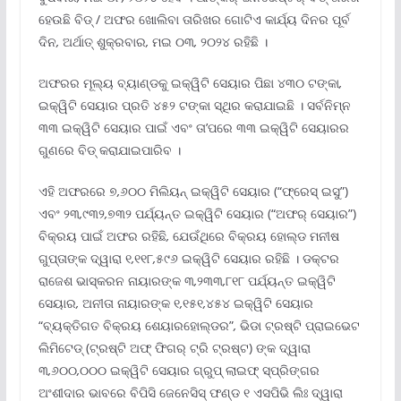
ହେଉଛି ବିଡ୍ / ଅଫର ଖୋଲିବା ତାରିଖର ଗୋଟିଏ କାର୍ଯ୍ୟ ଦିନର ପୂର୍ବ
ଦିନ
,
ଅର୍ଥାତ୍ ଶୁକ୍ରବାର
,
ମଇ ୦୩
,
୨୦୨୪ ରହିଛି ।
ଅଫରର ମୂଲ୍ୟ ବ୍ୟାଣ୍ଡକୁ ଇକ୍ୱିଟି ସେୟାର ପିଛା ୪୩୦ ଟଙ୍କା
,
ଇକ୍ୱିଟି ସେୟାର ପ୍ରତି ୪୫୨ ଟଙ୍କା ସ୍ଥିର କରାଯାଇଛି । ସର୍ବନିମ୍ନ
୩୩ ଇକ୍ୱିଟି ସେୟାର ପାଇଁ ଏବଂ ତା’ପରେ ୩୩ ଇକ୍ୱିଟି ସେୟାରର
ଗୁଣରେ ବିଡ୍ କରାଯାଇପାରିବ ।
ଏହି ଅଫରରେ ୭
,
୬୦୦ ମିଲିୟନ୍ ଇକ୍ୱିଟି ସେୟାର (“ଫ୍ରେସ୍ ଇସୁ”)
ଏବଂ ୨୩
,
୯୩୨
,
୭୩୨ ପର୍ଯ୍ୟନ୍ତ ଇକ୍ୱିଟି ସେୟାର (“ଅଫର୍ ସେୟାର”)
ବିକ୍ରୟ ପାଇଁ ଅଫର ରହିଛି
,
ଯେଉଁଥିରେ ବିକ୍ରୟ ହୋଲ୍ଡ ମନୀଷ
ଗୁପ୍ତାଙ୍କ ଦ୍ୱାରା ୧
,
୧୧୮
,
୫୯୬ ଇକ୍ୱିଟି ସେୟାର ରହିଛି । ଡକ୍ଟର
ରାଜେଶ ଭାସ୍କରନ ନାୟାରଙ୍କ ୩
,
୨୩୩
,
୮୧୮ ପର୍ଯ୍ୟନ୍ତ ଇକ୍ୱିଟି
ସେୟାର
,
ଅନୀତା ନାୟାରଙ୍କ ୧
,
୧୫୧
,
୪୫୪ ଇକ୍ୱିଟି ସେୟାର
“ବ୍ୟକ୍ତିଗତ ବିକ୍ରୟ ଶେୟାରହୋଲ୍ଡର”
,
ଭିଡା ଟ୍ରଷ୍ଟି ପ୍ରାଇଭେଟ
ଲିମିଟେଡ୍ (ଟ୍ରଷ୍ଟି ଅଫ୍ ଫିଗର୍ ଟ୍ରି ଟ୍ରଷ୍ଟ) ଙ୍କ ଦ୍ୱାରା
୩
,
୬୦୦
,
୦୦୦ ଇକ୍ୱିଟି ସେୟାର ଗ୍ରୁପ୍ ଲାଇଫ୍ ସ୍ପ୍ରିଙ୍ଗର
ଅଂଶୀଦାର ଭାବରେ ବିପିସି ଜେନେସିସ୍ ଫଣ୍ଡ ୧ ଏସପିଭି ଲିଃ ଦ୍ୱାରା