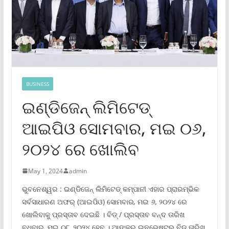
BUSINESS
ଇଣ୍ଡିଜେନ୍ ଲିମିଟେଡ୍
ଆଇପିଓ ସୋମବାର, ମଇ ୦୬,
୨୦୨୪ ରେ ଖୋଲିବ
May 1, 2024
admin
ଭୁବନେଶ୍ୱର : ଇଣ୍ଡିଜେନ୍ ଲିମିଟେଡ୍ କମ୍ପାନୀ ଏହାର ପ୍ରାରମ୍ଭିକ
ସର୍ବସାଧାରଣ ଅଫର୍ (ଆଇପିଓ) ସୋମବାର
,
ମଇ ୬
,
୨୦୨୪ ରେ
ଖୋଲିବାକୁ ପ୍ରସ୍ତାବ ଦେଇଛି । ବିଡ୍ / ପ୍ରସ୍ତାବ ବନ୍ଦ ତାରିଖ
ବୁଧବାର
,
ମଇ ୦୮
,
୨୦୨୪ ହେବ । ଆଙ୍କର୍ ଇନଭେଷ୍ଟର୍ ବିଡ୍ ତାରିଖ