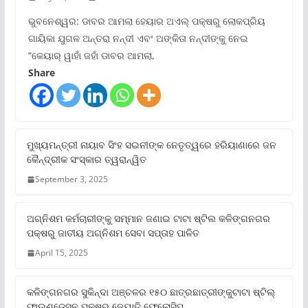
ଭୁବନେଶ୍ୱର: ଡାବର ଆମଲା ହେୟାର ଅଏଲ୍ ପକ୍ଷରୁ ଲୋକପ୍ରିୟ
ଗାୟିକା ଯୁଗଳ ଅନ୍ତରା ନନ୍ଦୀ ଏବଂ ଅଙ୍କିତା ନନ୍ଦୀଙ୍କୁ ନେଇ
“କେୟାର୍ ୱାହାଁ ଜହାଁ ଡାବର ଆମଲା,
Share
ମୁଖ୍ୟମନ୍ତ୍ରୀ ନାୟାବ ସିଂହ ସଇନୀଙ୍କ ନେତୃତ୍ୱରେ ହରିୟାଣାରେ ଜନ
କୈନ୍ଦ୍ରୀକ ସଂସ୍କାର ତ୍ୱରାନ୍ୱିତ
September 3, 2025
ଅଗ୍ନିଶମ କର୍ମଚାରୀଙ୍କୁ ସମ୍ମାନ ଜଣାଇ ଟାଟା ଷ୍ଟିଲ କଳିଙ୍ଗନଗର
ପକ୍ଷରୁ ଜାତୀୟ ଅଗ୍ନିଶମ ସେବା ସପ୍ତାହ ପାଳିତ
April 15, 2025
କଳିଙ୍ଗନଗର ସୁକିନ୍ଦା ଅଞ୍ଚଳର ୧୫୦ ଛାତ୍ରଛାତ୍ରୀଙ୍କୁଟାଟା ଷ୍ଟିଲ୍
ଫାଉଣ୍ଡେସନ ପକ୍ଷରୁ ଜ୍ୟୋତି ଫେଲୋସିପ୍‌