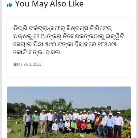
You May Also Like
ଡିଭ୍‌ଗି ଟର୍କଟ୍ରାନ୍ସଫର୍ ସିଷ୍ଟମ୍‌ସ ଲିମିଟେଡ୍
ପକ୍ଷରୁ ୧୨ ଆଙ୍କର୍ ନିବେଶକଙ୍କଠାରୁ ଇକ୍ୱିଟି
ସେୟାର ପିଛା ୫୯୦ ଟଙ୍କା ହିସାବରେ ୧୮୫.୪୫
କୋଟି ଟଙ୍କା ହାସଲ
March 3, 2023