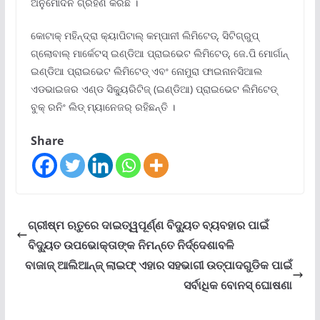
ଅନୁମୋଦନ ଗ୍ରହଣ କରିଛି ।
କୋଟାକ୍ ମହିନ୍ଦ୍ରା କ୍ୟାପିଟାଲ୍ କମ୍ପାନୀ ଲିମିଟେଡ୍‌
,
ସିଟିଗ୍ରୁପ୍
ଗ୍ଲୋବାଲ୍ ମାର୍କେଟସ୍ ଇଣ୍ଡିଆ ପ୍ରାଇଭେଟ ଲିମିଟେଡ୍‌
,
ଜେ.ପି ମୋର୍ଗାନ୍
ଇଣ୍ଡିଆ ପ୍ରାଇଭେଟ ଲିମିଟେଡ୍ ଏବଂ ନୋମୁରା ଫାଇନାନସିଆଲ
ଏଡଭାଇଜର ଏଣ୍ଡ ସିକ୍ୟୁରିଟିଜ୍ (ଇଣ୍ଡିଆ) ପ୍ରାଇଭେଟ ଲିମିଟେଡ୍
ବୁକ୍ ରନିଂ ଲିଡ୍ ମ୍ୟାନେଜର୍ ରହିଛନ୍ତି ।
Share
ଗ୍ରୀଷ୍ମ ଋତୁରେ ଦାଇତ୍ୱପୂର୍ଣ୍ଣ ବିଦ୍ୟୁତ ବ୍ୟବହାର ପାଇଁ
ବିଦ୍ୟୁତ ଉପଭୋକ୍ତାଙ୍କ ନିମନ୍ତେ ନିର୍ଦ୍ଦେଶାବଳି
ବାଜାଜ୍ ଆଲିଆନ୍ଜ୍ ଲାଇଫ୍ ଏହାର ସହଭାଗୀ ଉତ୍ପାଦଗୁଡିକ ପାଇଁ
ସର୍ବାଧିକ ବୋନସ୍ ଘୋଷଣା