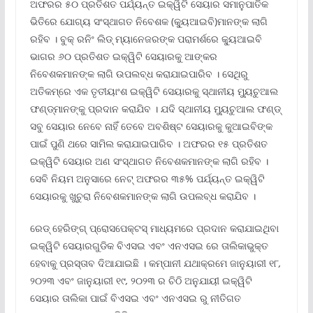
ଅଫରର ୫୦ ପ୍ରତିଶତ ପର୍ଯ୍ୟନ୍ତ ଇକ୍ୱିଟି ସେୟାର ସମାନୁପାତିକ
ଭିତିରେ ଯୋଗ୍ୟ ସଂସ୍ଥାଗତ ନିବେଶକ (କ୍ୟୁଆଇବି)ମାନଙ୍କ ଲାଗି
ରହିବ । ବୁକ୍ ରନିଂ ଲିଡ୍ ମ୍ୟାନେଜରଙ୍କ ପରାମର୍ଶରେ କ୍ୟୁଆଇବି
ଭାଗର ୬୦ ପ୍ରତିଶତ ଇକ୍ୱିଟି ସେୟାରକୁ ଆଙ୍କର
ନିବେଶକମାନଙ୍କ ଲାଗି ଉପଲବ୍ଧ କରାଯାଇପାରିବ । ସେଥିରୁ
ଅତିକମ୍‌ରେ ଏକ ତୃତୀୟାଂଶ ଇକ୍ୱିଟି ସେୟାରକୁ ସ୍ଥାନୀୟ ମ୍ୟୁଚୁଆଲ
ଫଣ୍ଡ୍‌ମାନଙ୍କୁ ପ୍ରଦାନ କରାଯିବ । ଯଦି ସ୍ଥାନୀୟ ମ୍ୟୁଚୁଆଲ ଫଣ୍ଡ୍
ସବୁ ସେୟାର ନେବେ ନାହିଁ ତେବେ ଅବଶିଷ୍ଟ ସେୟାରକୁ କୁଆଇବିଙ୍କ
ପାଇଁ ପୁଣି ଥରେ ସାମିଲ କରାଯାଇପାରିବ । ଅଫରର ୧୫ ପ୍ରତିଶତ
ଇକ୍ୱିଟି ସେୟାର ଅଣ ସଂସ୍ଥାଗତ ନିବେଶକମାନଙ୍କ ଲାଗି ରହିବ ।
ସେବି ନିୟମ ଅନୁସାରେ ନେଟ୍ ଅଫରର ୩୫% ପର୍ଯ୍ୟନ୍ତ ଇକ୍ୱିଟି
ସେୟାରକୁ ଖୁଚୁରା ନିବେଶକମାନଙ୍କ ଲାଗି ଉପଲବ୍ଧ କରାଯିବ ।
ରେଡ୍ ହେରିଙ୍ଗ୍ ପ୍ରୋସପେକ୍ଟସ୍ ମାଧ୍ୟମରେ ପ୍ରଦାନ କରାଯାଇଥିବା
ଇକ୍ୱିଟି ସେୟାରଗୁଡିକ ବିଏସଇ ଏବଂ ଏନଏସଇ ରେ ତାଲିକାଭୁକ୍ତ
ହେବାକୁ ପ୍ରସ୍ତାବ ଦିଆଯାଇଛି । କମ୍ପାନୀ ଯଥାକ୍ରମେ ଜାନୁୟାରୀ ୧୮
,
୨୦୨୩ ଏବଂ ଜାନୁୟାରୀ ୧୯
,
୨୦୨୩ ର ଚିଠି ଅନୁଯାୟୀ ଇକ୍ୱିଟି
ସେୟାର ତାଲିକା ପାଇଁ ବିଏସଇ ଏବଂ ଏନଏସଇ ରୁ ନୀତିଗତ