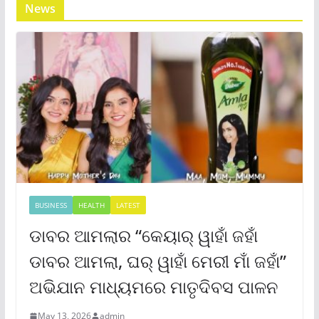
News
BUSINESS
HEALTH
LATEST
ଡାବର ଆମଲାର “କେୟାର୍ ୱାହାଁ ଜହାଁ
ଡାବର ଆମଲା, ଘର୍ ୱାହାଁ ମେରୀ ମାଁ ଜହାଁ”
ଅଭିଯାନ ମାଧ୍ୟମରେ ମାତୃଦିବସ ପାଳନ
May 13, 2026
admin