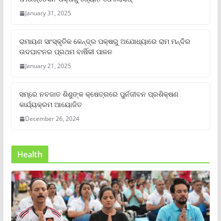
January 31, 2025
ରାମାୟଣ ସାଂସ୍କୃତିକ କେନ୍ଦ୍ର ପକ୍ଷରୁ ଅଯୋଧ୍ୟାରେ ରାମ ମନ୍ଦିର
ଉଦଘାଟନର ପ୍ରଥମ ବାର୍ଷିକୀ ପାଳନ
January 21, 2025
ସମ୍‌ରେ ନବଜାତ ଶିଶୁଙ୍କ କ୍ଷେତ୍ରରେ ପୁର୍ନଜୀବନ ପ୍ରଶିକ୍ଷଣ
କାର୍ଯ୍ୟକ୍ରମ ଆୟୋଜିତ
December 26, 2024
Health