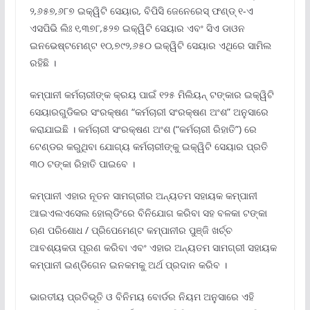
୨
,
୬୫୭
,
୬୮୭ ଇକ୍ୱିଟି ସେୟାର
,
ବିପିସି ଜେନେରେସ୍ ଫଣ୍ଡ୍ ୧-ଏ
ଏସପିଭି ଲିଃ ୧
,
୩୭୮
,
୫୨୭ ଇକ୍ୱିଟି ସେୟାର ଏବଂ ସିଏ ଡାଓନ
ଇନଭେଷ୍ଟମେଣ୍ଟ ୧୦
,
୭୯୨
,
୬୫୦ ଇକ୍ୱିଟି ସେୟାର ଏଥିରେ ସାମିଲ
ରହିଛି ।
କମ୍ପାନୀ କର୍ମଚାରୀଙ୍କ କ୍ରୟ ପାଇଁ ୧୨୫ ମିଲିୟନ୍ ଟଙ୍କାର ଇକ୍ୱିଟି
ସେୟାରଗୁଡିକର ସଂରକ୍ଷଣ “କର୍ମଚାରୀ ସଂରକ୍ଷଣ ଅଂଶ” ଅନୁସାରେ
କରାଯାଇଛି । କର୍ମଚାରୀ ସଂରକ୍ଷଣ ଅଂଶ (“କର୍ମଚାରୀ ରିହାତି”) ରେ
ଟେଣ୍ଡର କରୁଥିବା ଯୋଗ୍ୟ କର୍ମଚାରୀଙ୍କୁ ଇକ୍ୱିଟି ସେୟାର ପ୍ରତି
୩୦ ଟଙ୍କା ରିହାତି ପାଇବେ ।
କମ୍ପାନୀ ଏହାର ନୂତନ ସାମଗ୍ରୀର ଅନ୍ୟତମ ସହାୟକ କମ୍ପାନୀ
ଆଇଏଲଏସେଲ ହୋଲ୍ଡିଂରେ ବିନିଯୋଗ କରିବା ସହ ବଳକା ଟଙ୍କା
ଋଣ ପରିଶୋଧ / ପ୍ରିପେମେଣ୍ଟ କମ୍ପାନୀର ପୁଞ୍ଜି ଖର୍ଚ୍ଚ
ଆବଶ୍ୟକତା ପୂରଣ କରିବା ଏବଂ ଏହାର ଅନ୍ୟତମ ସାମଗ୍ରୀ ସହାୟକ
କମ୍ପାନୀ ଇଣ୍ଡିଗେନ ଇନକମକୁ ଅର୍ଥ ପ୍ରଦାନ କରିବ ।
ଭାରତୀୟ ପ୍ରତିଭୂତି ଓ ବିନିମୟ ବୋର୍ଡର ନିୟମ ଅନୁସାରେ ଏହି