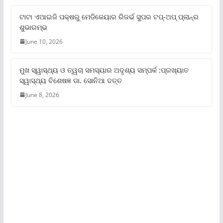
ଟାଟା ଏଆଇଜି ପକ୍ଷରୁ ମେଡିକେୟାର ରିଜର୍ଭ ସୁପର ଟପ୍‌-ଅପ୍ ପ୍ଲାନ୍‌ର
ଶୁଭାରମ୍ଭ
June 10, 2026
ମୁଖ ସ୍ୱାସ୍ଥ୍ୟ ଓ ତ୍ୱଚା ସମସ୍ୟାର ଅଦୃଶ୍ୟ ସମ୍ପର୍କ :ପ୍ରଖ୍ୟାତ
ସ୍ୱାସ୍ଥ୍ୟ ବିଶେଷଜ୍ଞ ଡା. ସୋନିଆ ଦତ୍ତ
June 8, 2026