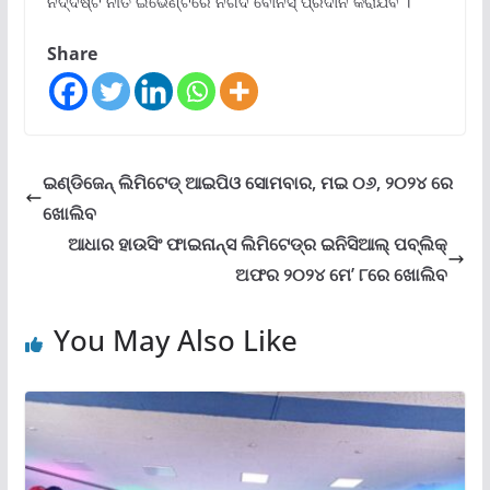
ନିର୍ଦ୍ଦିଷ୍ଟ ନୀତି ଇଭେଣ୍ଟରେ ନଗଦ ବୋନସ୍ ପ୍ରଦାନ କରାଯିବ ।
Share
ଇଣ୍ଡିଜେନ୍ ଲିମିଟେଡ୍ ଆଇପିଓ ସୋମବାର, ମଇ ୦୬, ୨୦୨୪ ରେ
ଖୋଲିବ
ଆଧାର ହାଉସିଂ ଫାଇନାନ୍ସ ଲିମିଟେଡ୍‌ର ଇନିସିଆଲ୍ ପବ୍ଲିକ୍
ଅଫର ୨୦୨୪ ମେ’ ୮ରେ ଖୋଲିବ
You May Also Like