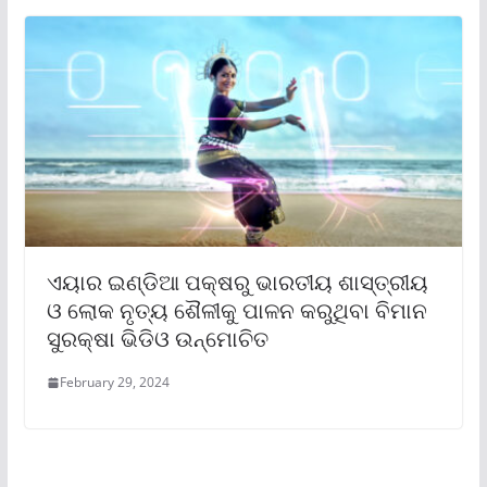
ଏୟାର ଇଣ୍ଡିଆ ପକ୍ଷରୁ ଭାରତୀୟ ଶାସ୍ତ୍ରୀୟ
ଓ ଲୋକ ନୃତ୍ୟ ଶୈଳୀକୁ ପାଳନ କରୁଥିବା ବିମାନ
ସୁରକ୍ଷା ଭିଡିଓ ଉନ୍ମୋଚିତ
February 29, 2024