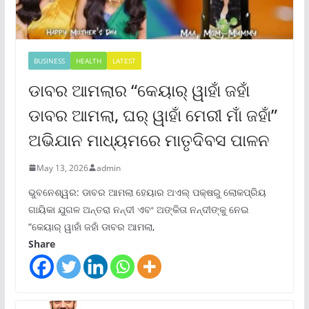
BUSINESS
HEALTH
LATEST
ଡାବର ଆମଲାର “କେୟାର୍ ୱାହାଁ ଜହାଁ
ଡାବର ଆମଲା, ଘର୍ ୱାହାଁ ମେରୀ ମାଁ ଜହାଁ”
ଅଭିଯାନ ମାଧ୍ୟମରେ ମାତୃଦିବସ ପାଳନ
May 13, 2026
admin
ଭୁବନେଶ୍ୱର: ଡାବର ଆମଲା ହେୟାର ଅଏଲ୍ ପକ୍ଷରୁ ଲୋକପ୍ରିୟ
ଗାୟିକା ଯୁଗଳ ଅନ୍ତରା ନନ୍ଦୀ ଏବଂ ଅଙ୍କିତା ନନ୍ଦୀଙ୍କୁ ନେଇ
“କେୟାର୍ ୱାହାଁ ଜହାଁ ଡାବର ଆମଲା,
Share