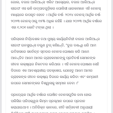
ଗୋଲ, ବଜାଜ ଆଲିଆନ୍ସ ଏଲିଟ ଆସ୍ୟୋର, ବଜାଜ ଆଲିଆନ୍ଜ
ଲାଇଫ ଏସ ଭଳି ଉତ୍ପାଦଗୁଡ଼ିକର ପୋଲିସୀ ଧାରକମାନେ ଏହି ବୋନସ୍
ମାଧ୍ୟରେ ଉପକୃତ ହେବେ । ଆର୍ଥିକ ବର୍ଷ- ୨୦୨୪ ବୋନସ୍ ଆର୍ଥିକ ବର୍ଷ-
୨୦୨୩ ବୋନସ୍ ଠାରୁ ୧୫% ଅଧିକ ରହିଛି । ଯାହା ୨୦୨୩ ଆର୍ଥିକ ବର୍ଷରେ
ଏହା ୧,୨୦୧ କୋଟି ଟଙ୍କା ଥିଲା ।
ପରିଚାଳନା ନିର୍ଦ୍ଦେଶକ ତଥା ମୁଖ୍ୟ କାର୍ଯ୍ୟନିର୍ବାହୀ ବାଜାଜ ଆଲିଆନ୍ଜ
ଲାଇଫ ଇନସୁରାନ୍ସ ତରୁଣ ଚୁଗ୍ କହିଛନ୍ତି, “ଦୁଇ ଦଶନ୍ଧି ଧରି ଆମ
ଇତିହାସରେ ସର୍ବୋଚ୍ଚ ସ୍ତରର ବୋନସ ଘୋଷଣା କରି ଆମେ
ଆନନ୍ଦିତ ଆମେ ଆମର ଗ୍ରାହକମାନଙ୍କୁ ପ୍ରତିବର୍ଷ ସେମାନଙ୍କ
ଜୀବନ ଲକ୍ଷ୍ୟର ନିକଟତର କରିଥାଉ । ଏହି ବୋନସ ଘୋଷଣା ସେହି
ଦିଗରେ ଏକ ଆବଶ୍ୟକୀୟ ପଦକ୍ଷେପ, ଯେହେତୁ ଆମେ ଆମର
ଗ୍ରାହକଙ୍କ ଜୀବନ ଲକ୍ଷ୍ୟ ଦିଗରେ କାର୍ଯ୍ୟ କରିବା ଏବଂ କମ୍ପାନୀ
ଉପରେ ସେମାନଙ୍କର ବିଶ୍ୱାସକୁ ସମ୍ମାନ ଦେବା ।”
ପ୍ରତ୍ୟେକ ଆର୍ଥିକ ବର୍ଷରେ ଘୋଷିତ ବୋନସଗୁଡିକ ଜମା ହୋଇ
ପଲିସିର ପରିପକ୍ୱତା କିମ୍ବା ପ୍ରସ୍ଥାନ ଉପରେ ପ୍ରଦାନ
କରାଯାଇଥାଏ । ଅତିରିକ୍ତ ଭାବରେ, ନୀତି ସର୍ତ୍ତାବଳୀ ଅନୁଯାୟୀ