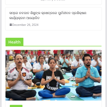
ସମ୍‌ରେ ନବଜାତ ଶିଶୁଙ୍କ କ୍ଷେତ୍ରରେ ପୁର୍ନଜୀବନ ପ୍ରଶିକ୍ଷଣ
କାର୍ଯ୍ୟକ୍ରମ ଆୟୋଜିତ
December 26, 2024
Health