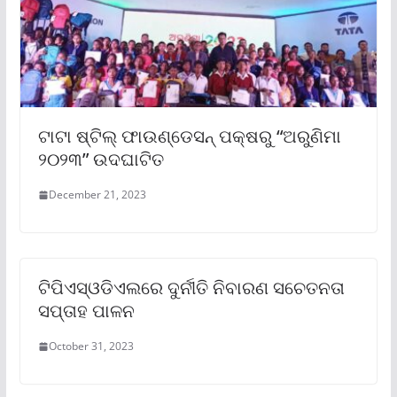
ଟାଟା ଷ୍ଟିଲ୍ ଫାଉଣ୍ଡେସନ୍ ପକ୍ଷରୁ “ଅରୁଣିମା
୨୦୨୩” ଉଦଘାଟିତ
December 21, 2023
ଟିପିଏସ୍ଓଡିଏଲରେ ଦୁର୍ନୀତି ନିବାରଣ ସଚେତନତା
ସପ୍ତାହ ପାଳନ
October 31, 2023