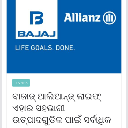
BUSINESS
ବାଜାଜ୍ ଆଲିଆନ୍ଜ୍ ଲାଇଫ୍
ଏହାର ସହଭାଗୀ
ଉତ୍ପାଦଗୁଡିକ ପାଇଁ ସର୍ବାଧିକ