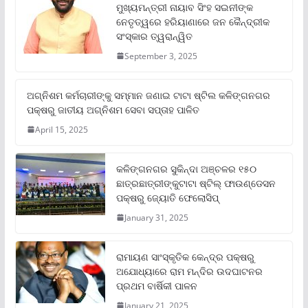
ମୁଖ୍ୟମନ୍ତ୍ରୀ ନାୟାବ ସିଂହ ସଇନୀଙ୍କ
ନେତୃତ୍ୱରେ ହରିୟାଣାରେ ଜନ କୈନ୍ଦ୍ରୀକ
ସଂସ୍କାର ତ୍ୱରାନ୍ୱିତ
September 3, 2025
ଅଗ୍ନିଶମ କର୍ମଚାରୀଙ୍କୁ ସମ୍ମାନ ଜଣାଇ ଟାଟା ଷ୍ଟିଲ କଳିଙ୍ଗନଗର
ପକ୍ଷରୁ ଜାତୀୟ ଅଗ୍ନିଶମ ସେବା ସପ୍ତାହ ପାଳିତ
April 15, 2025
କଳିଙ୍ଗନଗର ସୁକିନ୍ଦା ଅଞ୍ଚଳର ୧୫୦
ଛାତ୍ରଛାତ୍ରୀଙ୍କୁଟାଟା ଷ୍ଟିଲ୍ ଫାଉଣ୍ଡେସନ
ପକ୍ଷରୁ ଜ୍ୟୋତି ଫେଲୋସିପ୍‌
January 31, 2025
ରାମାୟଣ ସାଂସ୍କୃତିକ କେନ୍ଦ୍ର ପକ୍ଷରୁ
ଅଯୋଧ୍ୟାରେ ରାମ ମନ୍ଦିର ଉଦଘାଟନର
ପ୍ରଥମ ବାର୍ଷିକୀ ପାଳନ
January 21, 2025