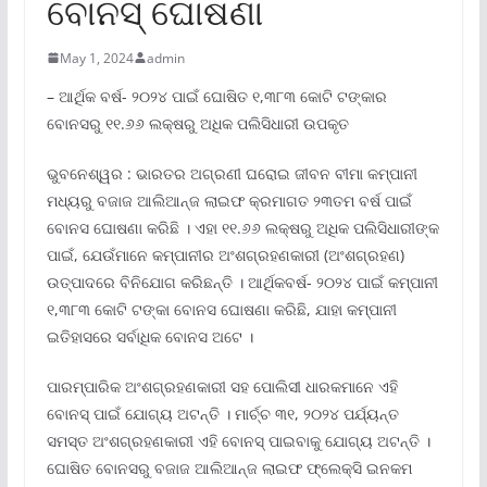
ବୋନସ୍ ଘୋଷଣା
May 1, 2024
admin
– ଆର୍ଥିକ ବର୍ଷ- ୨୦୨୪ ପାଇଁ ଘୋଷିତ ୧,୩୮୩ କୋଟି ଟଙ୍କାର
ବୋନସରୁ ୧୧.୬୬ ଲକ୍ଷରୁ ଅଧିକ ପଲିସିଧାରୀ ଉପକୃତ
ଭୁବନେଶ୍ୱର : ଭାରତର ଅଗ୍ରଣୀ ଘରୋଇ ଜୀବନ ବୀମା କମ୍ପାନୀ
ମଧ୍ୟରୁ ବଜାଜ ଆଲିଆନ୍ଜ ଲାଇଫ କ୍ରମାଗତ ୨୩ତମ ବର୍ଷ ପାଇଁ
ବୋନସ ଘୋଷଣା କରିଛି । ଏହା ୧୧.୬୬ ଲକ୍ଷରୁ ଅଧିକ ପଲିସିଧାରୀଙ୍କ
ପାଇଁ, ଯେଉଁମାନେ କମ୍ପାନୀର ଅଂଶଗ୍ରହଣକାରୀ (ଅଂଶଗ୍ରହଣ)
ଉତ୍ପାଦରେ ବିନିଯୋଗ କରିଛନ୍ତି । ଆର୍ଥିକବର୍ଷ- ୨୦୨୪ ପାଇଁ କମ୍ପାନୀ
୧,୩୮୩ କୋଟି ଟଙ୍କା ବୋନସ ଘୋଷଣା କରିଛି, ଯାହା କମ୍ପାନୀ
ଇତିହାସରେ ସର୍ବାଧିକ ବୋନସ ଅଟେ ।
ପାରମ୍ପାରିକ ଅଂଶଗ୍ରହଣକାରୀ ସହ ପୋଲିସୀ ଧାରକମାନେ ଏହି
ବୋନସ୍ ପାଇଁ ଯୋଗ୍ୟ ଅଟନ୍ତି । ମାର୍ଚ୍ଚ ୩୧, ୨୦୨୪ ପର୍ଯ୍ୟନ୍ତ
ସମସ୍ତ ଅଂଶଗ୍ରହଣକାରୀ ଏହି ବୋନସ୍ ପାଇବାକୁ ଯୋଗ୍ୟ ଅଟନ୍ତି ।
ଘୋଷିତ ବୋନସରୁ ବଜାଜ ଆଲିଆନ୍ଜ ଲାଇଫ ଫ୍ଲେକ୍ସି ଇନକମ