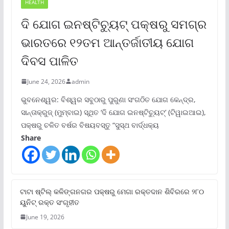
HEALTH
ଦି ଯୋଗ ଇନଷ୍ଟିଚ୍ୟୁଟ୍ ପକ୍ଷରୁ ସମଗ୍ର
ଭାରତରେ ୧୨ତମ ଆନ୍ତର୍ଜାତୀୟ ଯୋଗ
ଦିବସ ପାଳିତ
June 24, 2026
admin
ଭୁବନେଶ୍ୱର: ବିଶ୍ୱର ସବୁଠାରୁ ପୁରୁଣା ସଂଗଠିତ ଯୋଗ କେନ୍ଦ୍ର,
ସାନ୍ତାକ୍ରୁଜ୍ (ମୁମ୍ବାଇ) ସ୍ଥିତ ‘ଦି ଯୋଗ ଇନଷ୍ଟିଚ୍ୟୁଟ୍‌’ (ଟିୱାଇଆଇ),
ପକ୍ଷରୁ ଚଳିତ ବର୍ଷର ବିଷୟବସ୍ତୁ “ସୁସ୍ଥ ବାର୍ଦ୍ଧକ୍ୟ
Share
ଟାଟା ଷ୍ଟିଲ୍‌ କଳିଙ୍ଗନଗର ପକ୍ଷରୁ ମେଗା ରକ୍ତଦାନ ଶିବିରରେ ୨୮୦
ୟୁନିଟ୍‌ ରକ୍ତ ସଂଗୃହୀତ
June 19, 2026