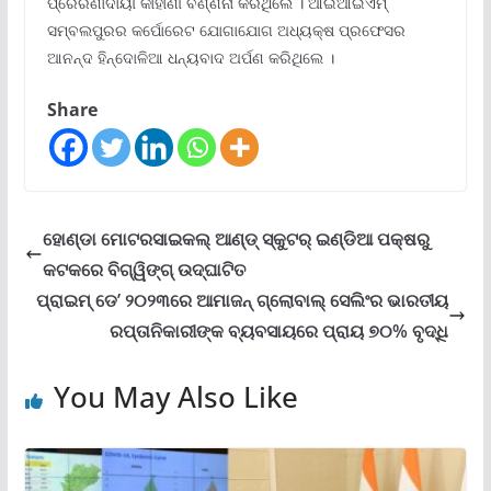
ପ୍ରେରଣାଦାୟୀ କାହାଣୀ ବର୍ଣ୍ଣନା କରିଥିଲେ । ଆଇଆଇଏମ୍
ସମ୍ବଲପୁରର କର୍ପୋରେଟ ଯୋଗାଯୋଗ ଅଧ୍ୟକ୍ଷ ପ୍ରଫେସର
ଆନନ୍ଦ ହିନ୍ଦୋଳିଆ ଧନ୍ୟବାଦ ଅର୍ପଣ କରିଥିଲେ ।
Share
ହୋଣ୍ଡା ମୋଟରସାଇକଲ୍ ଆଣ୍ଡ୍ ସ୍କୁଟର୍ ଇଣ୍ଡିଆ ପକ୍ଷରୁ
କଟକରେ ବିଗ୍‌ୱିଙ୍ଗ୍ ଉଦ୍‌ଘାଟିତ
ପ୍ରାଇମ୍ ଡେ’ ୨୦୨୩ରେ ଆମାଜନ୍ ଗ୍ଲୋବାଲ୍ ସେଲିଂର ଭାରତୀୟ
ରପ୍ତାନିକାରୀଙ୍କ ବ୍ୟବସାୟରେ ପ୍ରାୟ ୭୦% ବୃଦ୍ଧି
You May Also Like