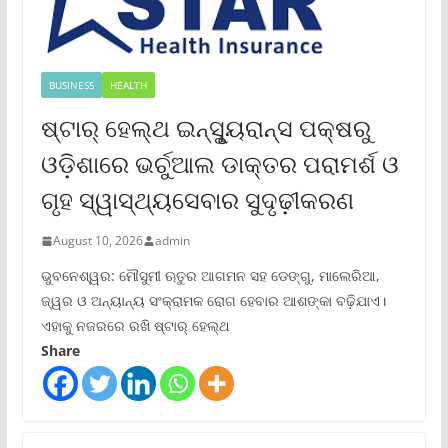
BUSINESS
HEALTH
ଷ୍ଟାର୍ ହେଲ୍‌ଥ ଇନ୍‌ସୁୃ୍ୟରାନ୍ସ ପକ୍ଷରୁ
ଓଡ଼ିଶାରେ ଭର୍ଚୁଆଲ ଡାକ୍ତର ପରାମର୍ଶ ଓ
ଗୃହ ସ୍ୱାସ୍ଥ୍ୟସେବାର ସୁଦୃଢ଼ୀକରଣ
August 10, 2026
admin
ଭୁବନେଶ୍ୱର: ମୌସୁମୀ ଋତୁର ଆଗମନ ସହ ଡେଙ୍ଗୁ, ମାଲେରିଆ,
ଜ୍ୱର ଓ ଅନ୍ୟାନ୍ୟ ସଂକ୍ରାମକ ରୋଗ ହେବାର ଆଶଙ୍କା ବଢ଼ିଯାଏ।
ଏହାକୁ ନଜରରେ ରଖି ଷ୍ଟାର୍ ହେଲ୍‌ଥ
Share