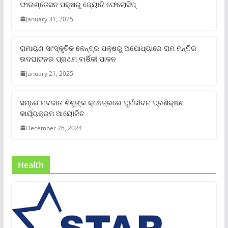
ଫାଉଣ୍ଡେସନ ପକ୍ଷରୁ ଜ୍ୟୋତି ଫେଲୋସିପ୍‌
January 31, 2025
ରାମାୟଣ ସାଂସ୍କୃତିକ କେନ୍ଦ୍ର ପକ୍ଷରୁ ଅଯୋଧ୍ୟାରେ ରାମ ମନ୍ଦିର
ଉଦଘାଟନର ପ୍ରଥମ ବାର୍ଷିକୀ ପାଳନ
January 21, 2025
ସମ୍‌ରେ ନବଜାତ ଶିଶୁଙ୍କ କ୍ଷେତ୍ରରେ ପୁର୍ନଜୀବନ ପ୍ରଶିକ୍ଷଣ
କାର୍ଯ୍ୟକ୍ରମ ଆୟୋଜିତ
December 26, 2024
Health