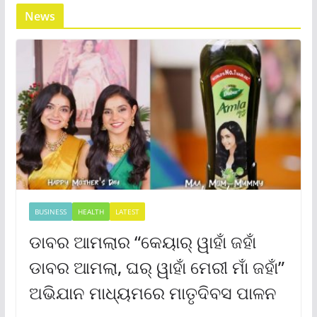
News
BUSINESS
HEALTH
LATEST
ଡାବର ଆମଲାର “କେୟାର୍ ୱାହାଁ ଜହାଁ
ଡାବର ଆମଲା, ଘର୍ ୱାହାଁ ମେରୀ ମାଁ ଜହାଁ”
ଅଭିଯାନ ମାଧ୍ୟମରେ ମାତୃଦିବସ ପାଳନ