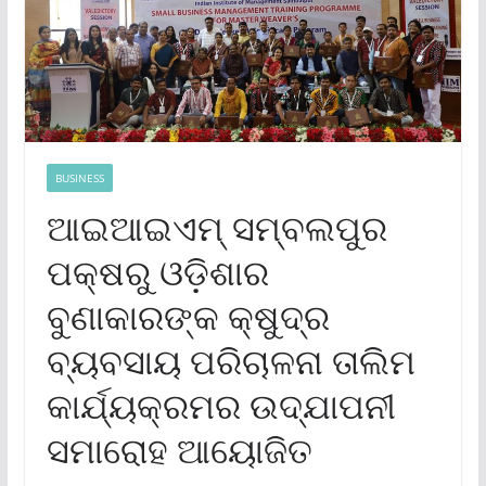
BUSINESS
ଆଇଆଇଏମ୍ ସମ୍ବଲପୁର
ପକ୍ଷରୁ ଓଡ଼ିଶାର
ବୁଣାକାରଙ୍କ କ୍ଷୁଦ୍ର
ବ୍ୟବସାୟ ପରିଚାଳନା ତାଲିମ
କାର୍ଯ୍ୟକ୍ରମର ଉଦ୍‌ଯାପନୀ
ସମାରୋହ ଆୟୋଜିତ