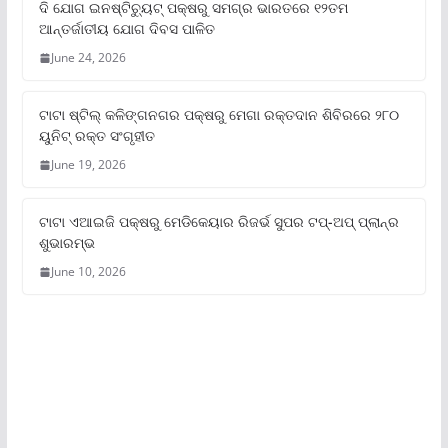
ଦି ଯୋଗ ଇନଷ୍ଟିଚ୍ୟୁଟ୍ ପକ୍ଷରୁ ସମଗ୍ର ଭାରତରେ ୧୨ତମ
ଆନ୍ତର୍ଜାତୀୟ ଯୋଗ ଦିବସ ପାଳିତ
June 24, 2026
ଟାଟା ଷ୍ଟିଲ୍‌ କଳିଙ୍ଗନଗର ପକ୍ଷରୁ ମେଗା ରକ୍ତଦାନ ଶିବିରରେ ୨୮୦
ୟୁନିଟ୍‌ ରକ୍ତ ସଂଗୃହୀତ
June 19, 2026
ଟାଟା ଏଆଇଜି ପକ୍ଷରୁ ମେଡିକେୟାର ରିଜର୍ଭ ସୁପର ଟପ୍‌-ଅପ୍ ପ୍ଲାନ୍‌ର
ଶୁଭାରମ୍ଭ
June 10, 2026