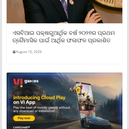
ଏସବିଆଇ ପକ୍ଷରୁଆର୍ଥିକ ବର୍ଷ ୨୦୨୭ର ପ୍ରଥମ
ତ୍ରୈମାସିକ ପାଇଁ ଆର୍ଥିକ ଫଳାଫଳ ପ୍ରକାଶିତ
August 10, 2026