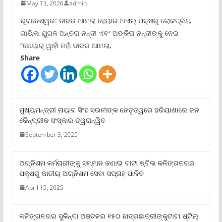
May 13, 2026
admin
ଭୁବନେଶ୍ୱର: ଡାବର ଆମଲା ହେୟାର ଅଏଲ୍ ପକ୍ଷରୁ ଲୋକପ୍ରିୟ
ଗାୟିକା ଯୁଗଳ ଅନ୍ତରା ନନ୍ଦୀ ଏବଂ ଅଙ୍କିତା ନନ୍ଦୀଙ୍କୁ ନେଇ
“କେୟାର୍ ୱାହାଁ ଜହାଁ ଡାବର ଆମଲା,
Share
ମୁଖ୍ୟମନ୍ତ୍ରୀ ନାୟାବ ସିଂହ ସଇନୀଙ୍କ ନେତୃତ୍ୱରେ ହରିୟାଣାରେ ଜନ
କୈନ୍ଦ୍ରୀକ ସଂସ୍କାର ତ୍ୱରାନ୍ୱିତ
September 3, 2025
ଅଗ୍ନିଶମ କର୍ମଚାରୀଙ୍କୁ ସମ୍ମାନ ଜଣାଇ ଟାଟା ଷ୍ଟିଲ କଳିଙ୍ଗନଗର
ପକ୍ଷରୁ ଜାତୀୟ ଅଗ୍ନିଶମ ସେବା ସପ୍ତାହ ପାଳିତ
April 15, 2025
କଳିଙ୍ଗନଗର ସୁକିନ୍ଦା ଅଞ୍ଚଳର ୧୫୦ ଛାତ୍ରଛାତ୍ରୀଙ୍କୁଟାଟା ଷ୍ଟିଲ୍