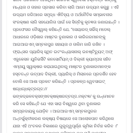
ମାନ୍ୟତା ଓ ତାହାର ପ୍ରସାର କରିବା ଲାଗି ଆମେ ଉଦ୍ୟମ କରୁଛୁ । ଏହି
ଉଦ୍ୟମ ଜରିଆରେ ସମୃଦ୍ଧ ଐତିହ୍ୟ ଓ ଅର୍ଥନୈତିକ ସମ୍ଭାବନାର
ସଂରକ୍ଷଣ ଲାଗି ସହଯୋଗିତା ପାଇଁ ସେ ସିଡ୍‌ବିକୁ କୃତଜ୍ଞତା ଜଣାଇଛନ୍ତି ।
ପ୍ରଫେସର ଜୈସ୍‌ୱାଲ୍ କହିଛନ୍ତି ଯେ, “ସେୟାରଡ୍ ସର୍ଭିସ୍ ମଡେଲ୍
ଆଧାରରେ ଓଡ଼ିଶାର ମାଷ୍ଟର ବୁଣାକାର ଓ କାରିଗରମାନଙ୍କୁ
ଆଇଆଇଏମ୍ ସମ୍ବଲପୁର ସହାୟତା ଓ ତାଲିମ ଜାରି ରଖିବ ।
ଫ୍ରାନ୍‌ସର ପ୍ୟାରିସ୍ ସ୍ଥିତ ଇଟଂରନ୍ୟାସନାଲ୍ ଇନଷ୍ଟିଚ୍ୟୁଟ୍ ଅଫ୍
ଏଜୁକେସନ ୟୁନିଭର୍ସିଟି କନସୋର୍ଟିୟମ୍ ଓ ଦିଲ୍ଲୀ କ୍ୟାମ୍ପସ ସହିତ
ଏମ୍‌ଓୟୁ ସ୍ୱାକ୍ଷର କରାଯାଇଥିବାରୁ ମାଷ୍ଟର ବୁଣାକାରମାନଙ୍କ
ହସ୍ତତନ୍ତ ଉତ୍ପାଦ ଦିଲ୍ଲୀ, ପ୍ୟାରିସ୍ ଓ ମିଲାନରେ ପ୍ରଦର୍ଶିତ ହେବ
ବୋଲି ସେ ଆଶା ପ୍ରକଟ କରିଛନ୍ତି । ପ୍ରକଳ୍ପ ୱେବସାଇଟ୍
ଷଗ୍ଧଗ୍ଧକ୍ଟ୍ରଗ୍ଦ://
ଭଙ୍କଦ୍ଭଳବକ୍ସଙ୍ଖବକ୍ଷକ୍ଷରଚ୍ଚଗ୍ଦ.ମକ୍ଟଜ୍ଞ/ କୁ ଉନ୍ମୋଚନ
କରି ସେ କହିଛନ୍ତି ଯେ ଏହା ସାରା ବିଶ୍ୱରେ ଥିବା ବୁଣାକାର
ସମ୍ପ୍ରଦାୟକୁ ଯୋଡ଼ିବ । ଆଇଆଇଏମ୍ ସମ୍ବଲପୁରର
ଅନ୍ତର୍ଭୁକ୍ତୀକରଣ ଲକ୍ଷ୍ୟ ବିଷୟରେ ସେ ଆଲୋକପାତ କରିଥିଲେ
ଯାହା ଏହି ଅଂଚଳର ବିକାଶରେ ଗୁରୁତ୍ୱପୂର୍ଣ୍ଣ ଭୂମିକା ନିର୍ବାହ କରିବ ।’’