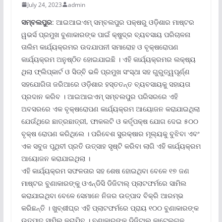
July 24, 2023
admin
ସମ୍ବଲପୁର
: ଆଇଆଇଏମ୍ ସମ୍ବଲପୁର ପକ୍ଷରୁ ଓଡ଼ିଶାର ମାଷ୍ଟର
ୱଭର୍ସ ପ୍ରମୁଖ ବୁଣାକାରଙ୍କ ପାଇଁ କ୍ଷୁଦ୍ର ବ୍ୟବସାୟ ପରିଚାଳନା
ତାଲିମ କାର୍ଯ୍ୟକ୍ରମର ଉଦଯାପନୀ ସମାରୋହ ଓ ବୃକ୍ଷରୋପଣ
କାର୍ଯ୍ୟକ୍ରମ ଅନୁଷ୍ଠିତ ହୋଇଯାଇଛି । ଏହି କାର୍ଯ୍ୟକ୍ରମର ଲକ୍ଷ୍ୟ
ଥିଲା ଫ୍ଲିପ୍‌କାର୍ଟ ଓ ସିଡ୍‌ବି ଭଳି ପ୍ରମୁଖ ସଂସ୍ଥା ସହ ଗୁରୁତ୍ୱପୂର୍ଣ୍ଣ
ସହଯୋଗିତା ଜରିଆରେ ଓଡ଼ିଶାର ହସ୍ତତନ୍ତ ବ୍ୟବସାୟକୁ ସହାୟତା
ପ୍ରଦାନ କରିବ । ଆଇଆଇଏମ୍ ସମ୍ବଲପୁର ପରିସରରେ ଏହି
ଅବସରରେ ଏକ ବୃକ୍ଷରୋପଣ କାର୍ଯ୍ୟକ୍ରମ ଆୟୋଜନ କରାଯାଇଥିଲା
ଯେଉଁଥିରେ ଛାତ୍ରଛାତ୍ରୀ, ଫାକଲଟି ଓ କର୍ତୃପକ୍ଷ ଯୋଗ ଦେଇ ୫୦୦
ବୃକ୍ଷ ରୋପଣ କରିଥିଲେ । ପରିବେଶ ସୁରକ୍ଷାର ମୂଲ୍ୟକୁ ବୁଝିବା ଏବଂ
ଏକ ସବୁଜ ପୃଥିବୀ ପ୍ରତି ଉତ୍ସାହ ସୃଷ୍ଟି କରିବା ଲାଗି ଏହି କାର୍ଯ୍ୟକ୍ରମ
ଆୟୋଜନ କରାଯାଇଥିଲା ।
ଏହି କାର୍ଯ୍ୟକ୍ରମ ସଫଳତାର ସହ ଶେଷ ହୋଇଥିବା ବେଳେ ୧୭ ଜଣ
ମାଷ୍ଟର ବୁଣାକାରଙ୍କୁ ଓଏନ୍‌ଡିସି ଡିଜିଟାଲ୍ ପ୍ଲାଟଫର୍ମରେ ସାମିଲ
କରାଯାଇଥିବା ବେଳେ ସେମାନେ ନିଜର ଉତ୍ପାଦ ବିକ୍ରି ଆରମ୍ଭ
କରିଛନ୍ତି । ଖୁବ୍‌ଶୀଘ୍ର ଏହି ପ୍ଲାଟଫର୍ମରେ ପ୍ରାୟ ୧୦୦ ବୁଣାକାରଙ୍କ
ଉତ୍ପାଦ ସାମିଲ କରାଯିବ । ବୁଣାକାରଙ୍କ ଡିଜିଟାଲ୍ କାଟେଲଗ୍‌କୁ