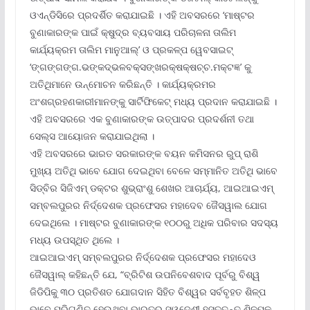
ଓଏନ୍‌ଡିସିରେ ପ୍ରଦର୍ଶିତ କରାଯାଇଛି । ଏହି ଅବସରରେ ‘ମାଷ୍ଟର
ବୁଣାକାରଙ୍କ ପାଇଁ କ୍ଷୁଦ୍ର ବ୍ୟବସାୟ ପରିଚାଳନା ତାଲିମ
କାର୍ଯ୍ୟକ୍ରମ ତାଲିମ ମାନୁଆଲ୍‌’ ଓ ପ୍ରକଳ୍ପ ୱେବସାଇଟ୍
‘ଙ୍ଗଙ୍ଗଙ୍ଗ.ଭଙ୍କଦ୍ଭଳବକ୍ସଙ୍ଖରକ୍ଷକ୍ଷଚ୍ଚ.ମକ୍ଟଜ୍ଞ’ କୁ
ଅତିଥିମାନେ ଉନ୍ମୋଚନ କରିଛନ୍ତି । କାର୍ଯ୍ୟକ୍ରମର
ଅଂଶଗ୍ରହଣକାରୀମାନଙ୍କୁ ସାର୍ଟିଫିକେଟ୍ ମଧ୍ୟ ପ୍ରଦାନ କରାଯାଇଛି ।
ଏହି ଅବସରରେ ଏକ ବୁଣାକାରଙ୍କ ଉତ୍ପାଦର ପ୍ରଦର୍ଶନୀ ତଥା
ସେଲ୍‌ସ ଆୟୋଜନ କରାଯାଇଥିଲା ।
ଏହି ଅବସରରେ ଭାରତ ସରକାରଙ୍କ ବୟନ କମିସନର ରୁପ୍ ରାଶି
ମୁଖ୍ୟ ଅତିଥି ଭାବେ ଯୋଗ ଦେଇଥିବା ବେଳେ ସମ୍ମାନିତ ଅତିଥି ଭାବେ
ସିଡ୍‌ବିର ସିଜିଏମ୍ ଡକ୍ଟର ଶୁଭ୍ରାଂଶୁ ଶେଖର ଆଚାର୍ଯ୍ୟ, ଆଇଆଇଏମ୍
ସମ୍ବଲପୁରର ନିର୍ଦ୍ଦେଶକ ପ୍ରଫେସର ମହାଦେବ ଜୈସୱାଲ ଯୋଗ
ଦେଇଥିଲେ । ମାଷ୍ଟର ବୁଣାକାରଙ୍କ ୧୦୦ରୁ ଅଧିକ ପରିବାର ସଦସ୍ୟ
ମଧ୍ୟ ଉପସ୍ଥିତ ଥିଲେ ।
ଆଇଆଇଏମ୍ ସମ୍ବଲପୁରର ନିର୍ଦ୍ଦେଶକ ପ୍ରଫେସର ମହାଦେଓ
ଜୈସୱାଲ୍ କହିଛନ୍ତି ଯେ, “ବ୍ରିଟିଶ ଉପନିବେଶବାଦ ପୂର୍ବରୁ ବିଶ୍ୱ
ଜିଡିପିକୁ ୩୦ ପ୍ରତିଶତ ଯୋଗଦାନ ସିହିତ ବିଶ୍ୱର ସର୍ବବୃହତ ଶିଳ୍ପ
ଭାବେ ପରିଗଣିତ ହେଉଥିବା ଭାରତର ସ୍ୱଦେଶୀ ହସ୍ତତନ୍ତ ଶିଳ୍ପକୁ