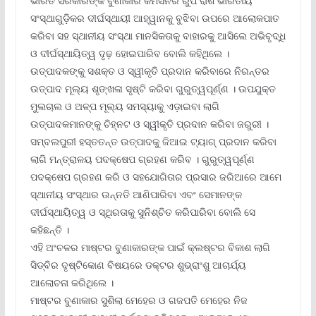
ଭାରତ ସରକାରଙ୍କ ବୁଣାକାର କମିସନର ରୁପ ରାଶି ଭାରତୀୟ
ସଂସ୍ଥାଗୁଡ଼ିକର ଦୀର୍ଘସ୍ଥାୟୀ ଆହ୍ୱାନକୁ ବୁଝିବା ଉପରେ ଆଲୋକପାତ
କରିବା ସହ ସ୍ଥାନୀୟ ସଂସ୍ଥା ମାନସିକତାକୁ ବାହାରକୁ ଆସିଲେ ଅଭିବୃଦ୍ଧି
ଓ ଦୀର୍ଘସ୍ଥାୟିତ୍ୱ ଦୃଢ଼ ହୋଇପାରିବ ବୋଲି କହିଥିଲେ ।
ଉତ୍ପାଦକଙ୍କୁ ସଶକ୍ତ ଓ ସ୍ୱୀକୃତି ପ୍ରଦାନ କରିବାରେ ନିରନ୍ତର
ଉତ୍ପାଦ ମୂଲ୍ୟ ଶୃଙ୍ଖଳା ସୃଷ୍ଟି କରିବା ଗୁରୁତ୍ୱପୂର୍ଣ୍ଣ । ଉପଯୁକ୍ତ
ମୁଲଚାଲ ଓ ଅଳ୍ପ ମୂଲ୍ୟ ସମସ୍ୟାକୁ ଏଡ଼ାଇବା ଲାଗି
ଉତ୍ପାଦକମାନଙ୍କୁ ଚିହ୍ନଟ ଓ ସ୍ୱୀକୃତି ପ୍ରଦାନ କରିବା ଜରୁରୀ ।
ସମ୍ବଲପୁରୀ ହସ୍ତତନ୍ତ ଉତ୍ପାଦକୁ ଜିଆଇ ଟ୍ୟାଗ୍ ପ୍ରଦାନ କରିବା
ଲାଗି ମନ୍ତ୍ରାଳୟ ପଦକ୍ଷେପ ଗ୍ରହଣ କରିବ । ଗୁରୁତ୍ୱପୂର୍ଣ୍ଣ
ପଦକ୍ଷେପ ଗ୍ରହଣ କରି ଓ ସହଯୋଗିତାର ପ୍ରସାର ଜରିଆରେ ଆମେ
ସ୍ଥାନୀୟ ସଂସ୍ଥାର ଉନ୍ନତି ଆଣିପାରିବା ଏବଂ ସେମାନଙ୍କ
ଦୀର୍ଘସ୍ଥାୟିତ୍ୱ ଓ ସ୍ଥିରତାକୁ ସୁନିଶ୍ଚିତ କରିପାରିବା ବୋଲି ସେ
କହିଛନ୍ତି ।
ଏହି ଅଂଚଳର ମାଷ୍ଟର ବୁଣାକାରଙ୍କ ପାଇଁ କ୍ଲଷ୍ଟର ବିକାଶ ଲାଗି
ସିଡ୍‌ବିର ଦୃଷ୍ଟିକୋଣ ବିଷୟରେ ଡକ୍ଟର ଶୁଭ୍ରାଂଶୁ ଆଚାର୍ଯ୍ୟ
ଆଲୋଚନା କରିଥିଲେ ।
ମାଷ୍ଟର ବୁଣାକାର ସୁଶିଲା ମେହେର ଓ ଗଜପତି ମେହେର ନିଜ