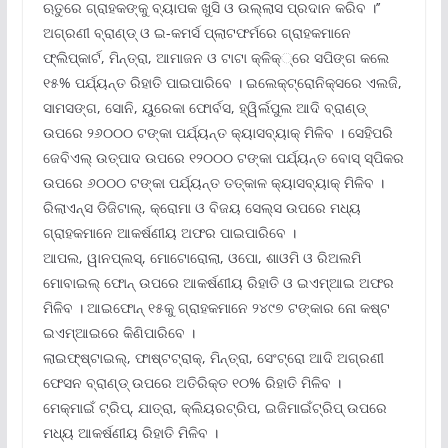
ଋତୁରେ ଗ୍ରାହକଙ୍କୁ ବ୍ୟାପକ ଖୁସି ଓ ଉଲ୍ଲାସ ପ୍ରଦାନ କରିବ ।’’
ଅଗ୍ରଣୀ ବ୍ରାଣ୍ଡ୍ ଓ ଇ-କମର୍ସ ପ୍ଲାଟଫର୍ମରେ ଗ୍ରାହକମାନେ
ଫ୍ଲିପ୍‌କାର୍ଟ, ମିନ୍ତ୍ରା, ଆମାଜନ ଓ ଟାଟା କ୍ଳିକ୍‌୍‌ରେ ସପିଙ୍ଗ କଲେ
୧୫% ପର୍ଯ୍ୟନ୍ତ ରିହାତି ପାଇପାରିବେ । ଇଲେକ୍ଟ୍ରୋନିକ୍ସରେ ଏଲଜି,
ସାମସଙ୍ଗ, ସୋନି, ୟୁରେକା ଫୋର୍ବସ, ହ୍ୱିର୍ଲପୁଲ ଆଦି ବ୍ରାଣ୍ଡ୍
ଉପରେ ୨୬୦୦୦ ଟଙ୍କା ପର୍ଯ୍ୟନ୍ତ କ୍ୟାସବ୍ୟାକ୍ ମିଳିବ । ସେହିପରି
ଜେବିଏଲ୍ ଉତ୍ପାଦ ଉପରେ ୧୨୦୦୦ ଟଙ୍କା ପର୍ଯ୍ୟନ୍ତ ବୋସ୍ ସ୍ପିକର
ଉପରେ ୬୦୦୦ ଟଙ୍କା ପର୍ଯ୍ୟନ୍ତ ତତ୍କାଳ କ୍ୟାସବ୍ୟାକ୍ ମିଳିବ ।
ରିଲାଏନ୍ସ ଡିଜିଟାଲ୍‌, କ୍ରୋମା ଓ ବିଜୟ ସେଲ୍‌ସ ଉପରେ ମଧ୍ୟ
ଗ୍ରାହକମାନେ ଆକର୍ଷଣୀୟ ଅଫର ପାଇପାରିବେ ।
ଆପଲ, ୱାନପ୍ଲସ୍‌, ମୋଟୋରୋଲା, ଓପୋ, ଶାଓମି ଓ ରିଅଲମି
ମୋବାଇଲ୍ ଫୋନ୍ ଉପରେ ଆକର୍ଷଣୀୟ ରିହାତି ଓ ଇଏମ୍‌ଆଇ ଅଫର
ମିଳିବ । ଆଇଫୋନ୍ ୧୫କୁ ଗ୍ରାହକମାନେ ୨୪୯୭ ଟଙ୍କାର ନୋ କଷ୍ଟ
ଇଏମ୍‌ଆଇରେ କିଣିପାରିବେ ।
ଲାଇଫ୍‌ଷ୍ଟାଇଲ୍‌, ଫାଷ୍ଟଟ୍ରାକ୍‌, ମିନ୍ତ୍ରା, ସେଂଟ୍ରୋ ଆଦି ଅଗ୍ରଣୀ
ଫେସନ ବ୍ରାଣ୍ଡ୍ ଉପରେ ଅତିରିକ୍ତ ୧୦% ରିହାତି ମିଳିବ ।
ମେକ୍‌ମାଇଁ ଟ୍ରିପ୍‌, ଯାତ୍ରା, କ୍ଲିୟରଟ୍ରିପ, ଇଜିମାଇଁଟ୍ରିପ୍ ଉପରେ
ମଧ୍ୟ ଆକର୍ଷଣୀୟ ରିହାତି ମିଳିବ ।