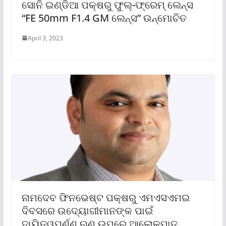
ସୋନି ଇଣ୍ଡିଆ ପକ୍ଷରୁ ଫୁଲ୍‌-ଫ୍ରେମ୍ ଲେନ୍‌ସ
“FE 50mm F1.4 GM ଲେନ୍‌ସ” ଉନ୍ମୋଚିତ
April 3, 2023
ନାମଦେବ ଫିନଭେଷ୍ଟ ପକ୍ଷରୁ ଏମଏସଏମଇ
ଦିବସରେ ଉଦ୍ୟୋଗୀମାନଙ୍କ ପାଇଁ
ଦାୟିତ୍ୱପୂର୍ଣ୍ଣ ଋଣ ଉପରେ ଆଲୋକପାତ