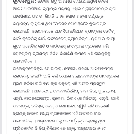
ଭୁବନେଶ୍ୱର
: ଉତ୍ସବ ଋତୁ ଆରମ୍ଭ ହୋଇଯାଇଥିବା ବେଳେ
ଆଇସିଆଇସିଆଇ ବ୍ୟାଙ୍କ ପକ୍ଷରୁ ଏହାର ଗ୍ରାହକମାନଙ୍କ ଲାଗି
ଆକର୍ଷଣୀୟ ଅଫର, ରିହାତି ଓ ୨୬ ହଜାର ଟଙ୍କା ପର୍ଯ୍ୟନ୍ତ
କ୍ୟାସବ୍ୟାକ୍ ସୁବିଧା ଥିବା “ଉତ୍ସବ ବୋନାଞ୍ଜା’ର ଶୁଭାରମ୍ଭ
କରାଯାଇଛି ।ଗ୍ରାହକମାନେ ଆଇସିଆଇସିଆଇ ବ୍ୟାଙ୍କର ଡେବିଟ୍
କାର୍ଡ/ କ୍ରେଡିଟ୍ କାର୍ଡ, ଇଟଂରନେଟ୍ ବ୍ୟାଙ୍କିଙ୍ଗ, ୟୁପିଆଇ ଭାୟା
ରୁପେ କ୍ରେଡିଟ୍ କାର୍ଡ ଓ କାର୍ଡଲେସ୍ ଇଏମ୍‌ଆଇ ବ୍ୟବହାର କରି
ଲୋକପ୍ରିୟ ବ୍ରାଣ୍ଡ୍‌ର ଜିନିଷ କିଣାକିଣି ଉପରେ ଏହି ଲାଭଗୁଡ଼ିକୁ
ପାଇପାରିବେ ।
ଇଲେକ୍ଟ୍ରୋନିକ୍ସ, ମୋବାଇଲ୍‌, ଫେସନ, ଗହଣା, ଆସବାବପତ୍ର,
ଟ୍ରାଭେଲ୍‌, ଡାଇନିଂ ଆଦି ବର୍ଗ ଉପରେ ଗ୍ରାହକମାନଙ୍କ ଆବଶ୍ୟକତା
ପୂରଣ କରିବା ଲାଗି ବ୍ୟାଙ୍କ ପକ୍ଷରୁ ଏହି ଅଫର ପ୍ରସ୍ତୁତ
କରାଯାଇଛି । ଆଇଫୋନ୍‌, ମେକମାଇଁଟ୍ରିପ୍‌, ଟାଟା ନିଉ, ୱାନପ୍ଲସ୍‌,
ଏଚ୍‌ପି, ମାଇକ୍ରୋସଫ୍ଟ, କ୍ରୋମା, ରିଲାଏନ୍ସ ଡିଜିଟାଲ୍‌, ଏଲ୍‌ଜିି, ସୋନି,
ସାମସଙ୍ଗ, ତନିସ୍କ, ତେଜ୍ ଓ ଜୋମାଟୋ, ସ୍ୱିଗି ଭଳି ଅଗ୍ରଣୀ
ବ୍ରାଣ୍ଡ୍ ଉପରେ ମଧ୍ୟ ଗ୍ରାହକମାନେ ଏହି ଅଫରର ଲାଭ
ପାଇପାରିବେ । ଅକ୍ଟୋବର ୮ରୁ ୧୫ ପର୍ଯ୍ୟନ୍ତ ହେବାକୁ ଥିବା
ଫ୍ଲିପକାର୍ଟର ଦି ବିଗ୍ ବିଲିଅନ ଡେ ସେ୍‌ଲ୍‌, ଅକ୍ଟୋବର ୬-୧୯