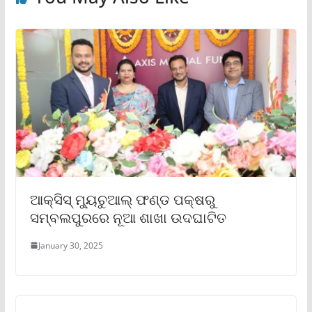
ଆକ୍ସିସ୍ ମ୍ୟୁଚୁଆଲ୍ ଫଣ୍ଡ ପକ୍ଷରୁ
ସମ୍ବଲପୁରରେ ନୂଆ ଶାଖା ଉଦଘାଟିତ
January 30, 2025