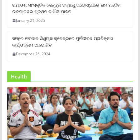
ରାମାୟଣ ସାଂସ୍କୃତିକ କେନ୍ଦ୍ର ପକ୍ଷରୁ ଅଯୋଧ୍ୟାରେ ରାମ ମନ୍ଦିର
ଉଦଘାଟନର ପ୍ରଥମ ବାର୍ଷିକୀ ପାଳନ
January 21, 2025
ସମ୍‌ରେ ନବଜାତ ଶିଶୁଙ୍କ କ୍ଷେତ୍ରରେ ପୁର୍ନଜୀବନ ପ୍ରଶିକ୍ଷଣ
କାର୍ଯ୍ୟକ୍ରମ ଆୟୋଜିତ
December 26, 2024
Health