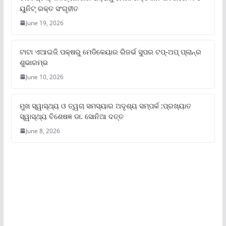
ୟୁନିଟ୍‌ ରକ୍ତ ସଂଗୃହୀତ
June 19, 2026
ଟାଟା ଏଆଇଜି ପକ୍ଷରୁ ମେଡିକେୟାର ରିଜର୍ଭ ସୁପର ଟପ୍‌-ଅପ୍ ପ୍ଲାନ୍‌ର
ଶୁଭାରମ୍ଭ
June 10, 2026
ମୁଖ ସ୍ୱାସ୍ଥ୍ୟ ଓ ତ୍ୱଚା ସମସ୍ୟାର ଅଦୃଶ୍ୟ ସମ୍ପର୍କ :ପ୍ରଖ୍ୟାତ
ସ୍ୱାସ୍ଥ୍ୟ ବିଶେଷଜ୍ଞ ଡା. ସୋନିଆ ଦତ୍ତ
June 8, 2026