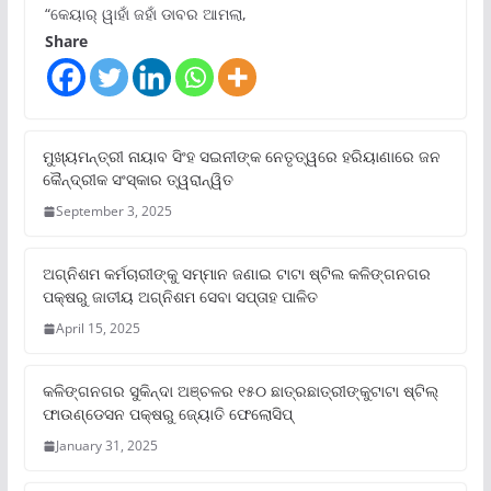
“କେୟାର୍ ୱାହାଁ ଜହାଁ ଡାବର ଆମଲା,
Share
ମୁଖ୍ୟମନ୍ତ୍ରୀ ନାୟାବ ସିଂହ ସଇନୀଙ୍କ ନେତୃତ୍ୱରେ ହରିୟାଣାରେ ଜନ
କୈନ୍ଦ୍ରୀକ ସଂସ୍କାର ତ୍ୱରାନ୍ୱିତ
September 3, 2025
ଅଗ୍ନିଶମ କର୍ମଚାରୀଙ୍କୁ ସମ୍ମାନ ଜଣାଇ ଟାଟା ଷ୍ଟିଲ କଳିଙ୍ଗନଗର
ପକ୍ଷରୁ ଜାତୀୟ ଅଗ୍ନିଶମ ସେବା ସପ୍ତାହ ପାଳିତ
April 15, 2025
କଳିଙ୍ଗନଗର ସୁକିନ୍ଦା ଅଞ୍ଚଳର ୧୫୦ ଛାତ୍ରଛାତ୍ରୀଙ୍କୁଟାଟା ଷ୍ଟିଲ୍
ଫାଉଣ୍ଡେସନ ପକ୍ଷରୁ ଜ୍ୟୋତି ଫେଲୋସିପ୍‌
January 31, 2025