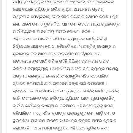
ପର୍ଯ୍ୟନ୍ତ ମିନ୍ତ୍ରାର ବିଗ୍ ଫେସନ ଫେଷ୍ଟିଭାଲ୍‌, ଏବଂ ଅକ୍ଟୋବର
ଶେଷ ସପ୍ତାହ ପର୍ଯ୍ୟନ୍ତ ଚାଲିବାକୁ ଥିବା ଆମାଜନର ଗ୍ରେଟ୍
ଇଣ୍ଡିଆନ ଫେଷ୍ଟିଭାଲ୍ ସେଲ୍ ସହିତ ବ୍ୟାଙ୍କ ସ୍ଥାପନ କରିଛି । ଗୃହ
ଋଣ, ଅଟୋ ଋଣ ଓ ଦୁଇଚକିଆ ଯାନ ଋଣ ଉପରେ ମଧ୍ୟ ଗ୍ରାହକଙ୍କ
ପାଇଁ ବ୍ୟାଙ୍କ ଆକର୍ଷଣୀୟ ଅଫର ଘୋଷଣା କରିଛି ।
ଏହି ଅବସରରେ ଆଇସିଆଇସିଆଇ ବ୍ୟାଙ୍କର କାର୍ଯ୍ୟନିର୍ବାହୀ
ନିର୍ଦ୍ଦେଶକ ଶ୍ରୀ ରାକେଶ ଝା କହିଛନ୍ତି ଯେ, “ଫେଷ୍ଟିଭ୍ ବୋନାଞ୍ଜାର
ଶୁଭାରମ୍ଭ କରି ଆମେ ବେଶ ଉଲ୍ଲସିତ ଯେଉଁଥିରେ ଆମ
ଗ୍ରାହକମାନଙ୍କ ପାଇଁ ସାମିଲ ରହିଛି ବିଭିନ୍ନ ପ୍ରକାରର ଅଫର,
ରିହାତି ଓ କ୍ୟାସ୍‌ବ୍ୟାକ୍ । ଆକର୍ଷଣୀୟ ଅଫର ଲାଗି ବ୍ୟାଙ୍କ ପକ୍ଷରୁ
ଅଗ୍ରଣୀ ବ୍ରାଣ୍ଡ୍ ଓ ଇ-କମର୍ସ ସଂସ୍ଥାଗୁଡ଼ିକ ସହିତ ସହଯୋଗିତା
ସ୍ଥାପନ କରାଯାଇଛି ଯାହା ଗ୍ରାହକମାନଙ୍କ ଲାଗି ଉପଯୋଗୀ ।
ଗ୍ରାହକମାନେ ଆଇସିଆଇସିଆଇ ବ୍ୟାଙ୍କର ଡେବିଟ୍ କାର୍ଡ/ କ୍ରେଡିଟ୍
କାର୍ଡ, ଇଟଂରନେଟ୍ ବ୍ୟାଙ୍କିଙ୍ଗ, ୟୁପିଆଇ ଭାୟା ରୁପେ କ୍ରେଡିଟ୍
କାର୍ଡ ଓ କାର୍ଡଲେସ୍ ଇଏମ୍‌ଆଇ ଜରିଆରେ ଏହି ଅଫରଗୁଡ଼ିକୁ ହାସଲ
କରିପାରିବେ । ଏଥି ସହିତ ବ୍ୟାଙ୍କ ପକ୍ଷରୁ ଗୃହ ଋଣ, ଗାଡ଼ି ଋଣ ଓ
ଦୁଇଚକିଆ ଯାନ ଋଣ ଉପରେ ସ୍ୱତନ୍ତ୍ର ଉତ୍ସବ ଅଫର ପ୍ରଦାନ
କରାଯାଉଛି । ଆମେ ଆଶା କରୁଛୁ ଯେ ଏହି ଅଫରଗୁଡ଼ିକ ଉତ୍ସବ