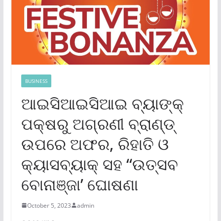
BUSINESS
ଆଇସିଆଇସିଆଇ ବ୍ୟାଙ୍କ୍
ପକ୍ଷରୁ ଅଗ୍ରଣୀ ବ୍ରାଣ୍ଡ୍
ଉପରେ ଅଫର, ରିହାତି ଓ
କ୍ୟାସବ୍ୟାକ୍ ସହ “ଉତ୍ସବ
ବୋନାଞ୍ଜା’ ଘୋଷଣା
October 5, 2023
admin