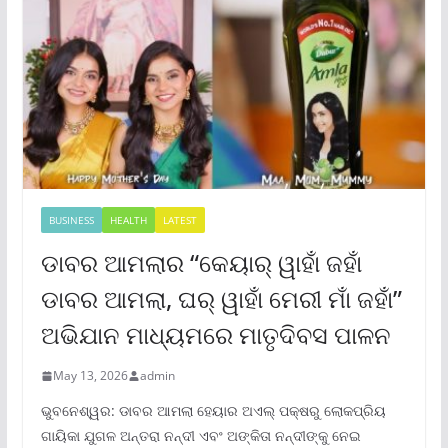
BUSINESS
HEALTH
LATEST
ଡାବର ଆମଲାର “କେୟାର୍ ୱାହାଁ ଜହାଁ
ଡାବର ଆମଲା, ଘର୍ ୱାହାଁ ମେରୀ ମାଁ ଜହାଁ”
ଅଭିଯାନ ମାଧ୍ୟମରେ ମାତୃଦିବସ ପାଳନ
May 13, 2026
admin
ଭୁବନେଶ୍ୱର: ଡାବର ଆମଲା ହେୟାର ଅଏଲ୍ ପକ୍ଷରୁ ଲୋକପ୍ରିୟ
ଗାୟିକା ଯୁଗଳ ଅନ୍ତରା ନନ୍ଦୀ ଏବଂ ଅଙ୍କିତା ନନ୍ଦୀଙ୍କୁ ନେଇ