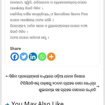
ଜୋମାଟୋ, ସ୍ୱିଗି, ଇଜିଡାଇନର ଓ ମ୍ୟାକଡୋନାଲ୍‌ଡସ୍ ଉପରେ
ଆକର୍ଷଣୀୟ ରିହାତି ମିଳିବ ।
ସୋନିଲିଭ୍ ବାର୍ଷିକ ସବ୍‌ସ୍କ୍ରିପ୍‌ସନ୍ ଓ ସିନେପଲିସର ସିନେମା ଟିକସ
ଉପରେ ଆକର୍ଷଣୀୟ ଅଫର ରହିଛି ।
ପିପରଫ୍ରାଏ, ଅର୍ବାନ ଲାଡର ଓ ଡ୍ୟୁରୋଫ୍ଲେକ୍ସ ଉପରେ ୧୦%
ରିହାତି ମିଳିବ ।
ଅଫର ଉପରେ ସର୍ତାବଳୀ ଲାଗୁ ।
Share
ସିକିମ ପ୍ରଳୟଙ୍କରୀ ବନ୍ୟାରେ ଓଡ଼ିଆ ଯବାନ ନିଖୋଜ
ଟିପିସିଓଡିଏଲ୍ ପକ୍ଷରୁ ୨୦ତମ ଗ୍ରାହକ ସେବା କେନ୍ଦ୍ର
ଶୁଭାରମ୍ଭ ସହ ଗ୍ରାହକ ସେବାରେ ଉନ୍ନତି
You May Also Like