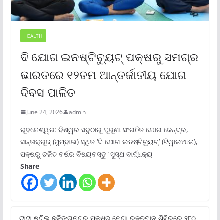
HEALTH
ଦି ଯୋଗ ଇନଷ୍ଟିଚ୍ୟୁଟ୍ ପକ୍ଷରୁ ସମଗ୍ର
ଭାରତରେ ୧୨ତମ ଆନ୍ତର୍ଜାତୀୟ ଯୋଗ
ଦିବସ ପାଳିତ
June 24, 2026
admin
ଭୁବନେଶ୍ୱର: ବିଶ୍ୱର ସବୁଠାରୁ ପୁରୁଣା ସଂଗଠିତ ଯୋଗ କେନ୍ଦ୍ର,
ସାନ୍ତାକ୍ରୁଜ୍ (ମୁମ୍ବାଇ) ସ୍ଥିତ ‘ଦି ଯୋଗ ଇନଷ୍ଟିଚ୍ୟୁଟ୍‌’ (ଟିୱାଇଆଇ),
ପକ୍ଷରୁ ଚଳିତ ବର୍ଷର ବିଷୟବସ୍ତୁ “ସୁସ୍ଥ ବାର୍ଦ୍ଧକ୍ୟ
Share
ଟାଟା ଷ୍ଟିଲ୍‌ କଳିଙ୍ଗନଗର ପକ୍ଷରୁ ମେଗା ରକ୍ତଦାନ ଶିବିରରେ ୨୮୦