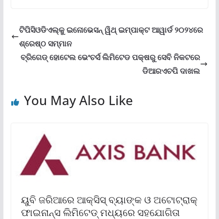
ଟିପିସିଓଡିଏଲ୍‌କୁ ଇନୋଭେସନ୍ ୱିଥ୍ ଇମ୍ପାକ୍ଟ ଆୱାର୍ଡ ୨୦୨୪ରେ
ଶ୍ରେଷ୍ଠ ସମ୍ମାନ
ବ୍ରିଗେଡ୍ ହୋଟେଲ ଭେଂଚର୍ସ ଲିମିଟେଡ ପକ୍ଷରୁ ସେବି ନିକଟରେ
ଡିଆରଏଚପି ଦାଖଲ
You May Also Like
ୟୁବି ଜରିଆରେ ଆକ୍ସିସ୍ ବ୍ୟାଙ୍କ ଓ ଅଟୋଟ୍ରାକ୍
ଫାଇନାନ୍ସ ଲିମିଟେଡ୍ ମଧ୍ୟରେ ସହଯୋଗିତା