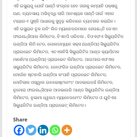
ଏହି ଇସ୍ୟୁରୁ ଯେଉଁ ପାଣ୍ଠି ସଂଗ୍ରହ ହେବ ତାହାକୁ କମ୍ପାନି ପକ୍ଷରୁ
ଋଣ, ବ୍ୟବସାୟ ଅଭିବୃଦ୍ଧି ଲାଗି ଆବଶ୍ୟକ ପାଣ୍ଠି ପାଇଁ ଏହାର
ଟାୟାର-୧ ପୁଞ୍ଜି ଆଧାରକୁ ସୁଦୃଢ଼ କରିବାରେ ବ୍ୟବହାର କରାଯିବ।
ଏହି ଇସ୍ୟୁର ବୁକ ରନିଂ ଲିଡ ମ୍ୟାନେଜରମାନେ ହେଉଛନ୍ତି ଜେଏମ
ଫାଇନାନ୍ସିଆଲ ଲିମିଟେଡ, ବିଏନପି ପରିବାସ , ବିଓଏଫଏ ସିକ୍ୟୁରିଟିଜ
ଇଣ୍ଡିଆ ଲିମି ଟେଡ, ଗୋଲଡମ୍ୟାନ ସକ୍ସ (ଇଣ୍ଡିଆ) ସିକ୍ୟୁରିଟିଜ
ପ୍ରାଇଭେଟ ଲିମିଟେଡ, ଏଚଏସବିସି ସିକ୍ୟୁରିଟିଜ ଆଣ୍ଡ କ୍ୟାପିଟାଳ
ମାର୍କେଟସ (ଇଣ୍ଡିଆ) ପ୍ରାଇଭେଟ ଲିମିଟେଡ, ଆଇଆଇଏଫଏଲ
ସକ୍ୟୁରିଟିଜ ଲିମିଟେଡ, ଜେଫେରିଜ ଇଣ୍ଡିଆ ପ୍ରାଇଭେଟ ଲିମିଟେଡ,
ମୋର୍ଗାନ ଷ୍ଟାନଲି ଇଣ୍ଡିଆ କଂପାନି ପ୍ରାଇଭେଟ ଲିମିଟେଡ,
ମୋତିଲାଲ ଓସ୍ୱାଲ ଇନଭେଷ୍ଟମେଂଟ ଆଡଭାଇଜର୍ସ ଲିମିଟେଡ,
ନୁମୋରା ଫାଇନାନ୍ସିଆଲ ଆଡଭାଇରି ଆଣ୍ଡ ସିକ୍ୟୁରିଟିଜ ଇଣ୍ଡିଆ
ଲିମିଟେଡ, ନୁଭାମା ୱେଲଥ ମ୍ୟାନେଜମେଂଟ ଲିମିଟେଡ ଓ ୟୁବିଏସ
ସିକ୍ୟୁରିଟିଜ ଇଣ୍ଡିଆ ପ୍ରାଇଭେଟ୍ ଲିମିଟେଡ।
Share