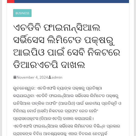
BUSINESS
ଏଚଡିବି ଫାଇନାନ୍ସିଆଲ
ସର୍ଭିସେସ ଲିମିଟେଡ ପକ୍ଷରୁ
ଆଇପିଓ ପାଇଁ ସେବି ନିକଟରେ
ଡିଆରଏଚପି ଦାଖଲ
November 4, 2024
admin
ଭୁବନେଶ୍ୱର: ଏଚଡିଏଫସି ବ୍ୟାଙ୍କ ପକ୍ଷରୁ ପ୍ରତିଷ୍ଠା
କରାଯାଇଥିବା ଏଚଡିବି ଫାଇନାନ୍ସିଆଲ ସର୍ଭିସେସ ଲିମିଟେଡ ପକ୍ଷରୁ
ଇନିସିଆଲ ପବ୍ଲିକ ଅଫରିଂ (ଆଇପିଓ) ପାଇଁ ଭାରତୀୟ ପ୍ରତିଭୂତି ଓ
ବିନିମୟ ବୋର୍ଡ (ସେବି) ନିକଟରେ ଡ୍ରାଫଟ ରେଡ ହେରିଂ
ପ୍ରୋସପେକ୍ଟସ (ଡିଆରଏଚପି) ଦାଖଲ କରାଯାଇଛି।
ଏଚଡିଏଫସି ଫାଇନାନ୍ସିଆଲ ସର୍ଭିସେସ ଲିମିଟେଡର ବିଭିନ୍ନ ପ୍ରକାର
ଗ୍ରାହକଙ୍କ ବିବିଧ ଆବଶ୍ୟକତାକୁ ଏହାର ବିତରଣ ନେଟୱର୍କ