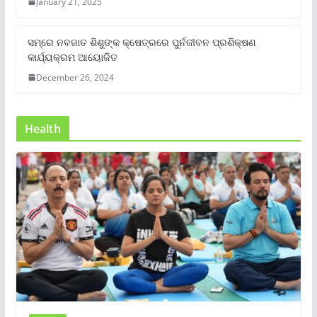
January 21, 2025
ସମ୍‌ରେ ନବଜାତ ଶିଶୁଙ୍କ କ୍ଷେତ୍ରରେ ପୁର୍ନଜୀବନ ପ୍ରଶିକ୍ଷଣ
କାର୍ଯ୍ୟକ୍ରମ ଆୟୋଜିତ
December 26, 2024
Health