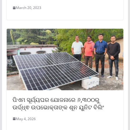
March 20, 2023
ପିଏମ ସୂର୍ଯ୍ୟଘର ଯୋଜନାରେ ୬,୩୦୦ରୁ
ଊର୍ଦ୍ଧ୍ଵ ଉପଭୋକ୍ତାଙ୍କ ଶୂନ ୟୁନିଟ ବିଲିଂ
May 4, 2026