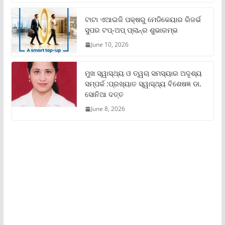
ଟାଟା ଏଆଇଜି ପକ୍ଷରୁ ମେଡିକେୟାର ରିଜର୍ଭ
ସୁପର ଟପ୍‌-ଅପ୍ ପ୍ଲାନ୍‌ର ଶୁଭାରମ୍ଭ
June 10, 2026
ମୁଖ ସ୍ୱାସ୍ଥ୍ୟ ଓ ତ୍ୱଚା ସମସ୍ୟାର ଅଦୃଶ୍ୟ
ସମ୍ପର୍କ :ପ୍ରଖ୍ୟାତ ସ୍ୱାସ୍ଥ୍ୟ ବିଶେଷଜ୍ଞ ଡା.
ସୋନିଆ ଦତ୍ତ
June 8, 2026