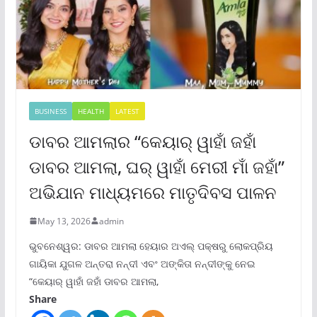
BUSINESS
HEALTH
LATEST
ଡାବର ଆମଲାର “କେୟାର୍ ୱାହାଁ ଜହାଁ
ଡାବର ଆମଲା, ଘର୍ ୱାହାଁ ମେରୀ ମାଁ ଜହାଁ”
ଅଭିଯାନ ମାଧ୍ୟମରେ ମାତୃଦିବସ ପାଳନ
May 13, 2026
admin
ଭୁବନେଶ୍ୱର: ଡାବର ଆମଲା ହେୟାର ଅଏଲ୍ ପକ୍ଷରୁ ଲୋକପ୍ରିୟ
ଗାୟିକା ଯୁଗଳ ଅନ୍ତରା ନନ୍ଦୀ ଏବଂ ଅଙ୍କିତା ନନ୍ଦୀଙ୍କୁ ନେଇ
“କେୟାର୍ ୱାହାଁ ଜହାଁ ଡାବର ଆମଲା,
Share