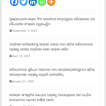
ମୁଖ୍ୟମନ୍ତ୍ରୀ ନାୟାବ ସିଂହ ସଇନୀଙ୍କ ନେତୃତ୍ୱରେ ହରିୟାଣାରେ ଜନ
କୈନ୍ଦ୍ରୀକ ସଂସ୍କାର ତ୍ୱରାନ୍ୱିତ
September 3, 2025
ଅଗ୍ନିଶମ କର୍ମଚାରୀଙ୍କୁ ସମ୍ମାନ ଜଣାଇ ଟାଟା ଷ୍ଟିଲ କଳିଙ୍ଗନଗର
ପକ୍ଷରୁ ଜାତୀୟ ଅଗ୍ନିଶମ ସେବା ସପ୍ତାହ ପାଳିତ
April 15, 2025
କଳିଙ୍ଗନଗର ସୁକିନ୍ଦା ଅଞ୍ଚଳର ୧୫୦ ଛାତ୍ରଛାତ୍ରୀଙ୍କୁଟାଟା ଷ୍ଟିଲ୍
ଫାଉଣ୍ଡେସନ ପକ୍ଷରୁ ଜ୍ୟୋତି ଫେଲୋସିପ୍‌
January 31, 2025
ରାମାୟଣ ସାଂସ୍କୃତିକ କେନ୍ଦ୍ର ପକ୍ଷରୁ ଅଯୋଧ୍ୟାରେ ରାମ ମନ୍ଦିର
ଉଦଘାଟନର ପ୍ରଥମ ବାର୍ଷିକୀ ପାଳନ