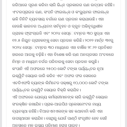
ଜରିଆରେ ପୂରଣ କରିବା ଲାଗି ଭିନ୍ନ ପ୍ରକାରର ଋଣ ଉତ୍ପାଦ ରହିଛି।
ଏଂଟରପ୍ରାଇଜ ଋଣ, ସଂପତି ଫାଇନାନ୍ସ ଓ କଂଜ୍ୟୁମର ଫାଇନାନ୍ସ
ଭଳି ତିନିଟି ବ୍ୟବସାୟ ବର୍ଗରେ ଋଣ ପ୍ରଦାନ କରାଯାଉଛି। ଏହା
ହେଉଛି ଭାରତର ଅନ୍ୟତମ ସର୍ବବୃହତ ଓ ଦ୍ରୁତ ଅଭିବୃଦ୍ଧିଶୀଳ
ଗ୍ରାହକ ଫ୍ରାଂଚାଇଜି ଏବଂ ୨୦୨୪ ସେପ୍େଟମ୍ବର ୩୦ ସୁଦ୍ଧା ଏହା
୧୭.୫ ନିୟୁତ ଗ୍ରାହକଙ୍କୁ ସେବା ପ୍ରଦାନ କରିଛି। ୨୦୨୨ ମାର୍ଚ୍ଚ ୩୧ରୁ
୨୦୨୪ ସେପ୍େଟମ୍ବର ୩୦ ମଧ୍ୟରେ ଏହା ବାର୍ଷିକ ୨୮.୨୨ ପ୍ରତିଶତ
ହାରରେ ଆଗକୁ ବଢ଼ିଛି। ଏହା ବିଶେଷ କରି ଋଣ ଅନଗ୍ରସର ଅଂଚଳରେ
ନିମ୍ନ ଓ ମଧ୍ୟମ ବର୍ଗର ପରିବାରକୁ ସେବା ପ୍ରଦାନ କରୁଛି।
କଂପାନି ଏହି ଅଫରରେ ୨୫୦୦ କୋଟି ଟଙ୍କା ପର୍ଯ୍ୟନ୍ତର ନୂଆ
ଇକ୍ୱିଟି ସେୟାର ଜାରି କରିବ ଏବଂ ଅଫର ଫର ସେଲରେ
ଏଚଡିଏଫସି ବ୍ୟାଙ୍କ ଲିମିଟେଡ ପକ୍ଷରୁ ୧୦,୦୦୦ କୋଟି ଟଙ୍କା
ପର୍ଯ୍ୟନ୍ତର ଇକ୍ୱିଟି ସେୟାର ବିକ୍ରି କରାଯିବ।
ଏହି ଅଫରରେ ଯୋଗ୍ୟ କର୍ମଚାରୀମାନଙ୍କ ଲାଗି ଇକ୍ୱିଟି ସେୟାର
ସଂରକ୍ଷିତ ରଖାଯିବ। ପ୍ରାକ-ଆଇପିଓ ପ୍ଲେସମେଂଟର ମଧ୍ୟ
ବ୍ୟବସ୍ଥା ରହିଛି। ବିଆରଏମଏଲଙ୍କ ସହ କଥାବାର୍ତା କରି ଏହା
ଉପସ୍ଥାପନ କରାଯିବ। ସେଥିରୁ ଯେଉଁ ପାଣ୍ଠି ସଂଗୃହୀତ ହେବ ସେହି
ଅନୁସାରେ ମୂଳ ଇସ୍ୟୁ ପରିମାଣ ହ୍ରାସ ପାଇବ।