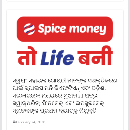
ସ୍ୱୟଂ ସହାୟକ ଗୋଷ୍ଠୀ ମାନଙ୍କ ସଶକ୍ତିକରଣ
ପାଇଁ ସ୍ପାଇସ ମନି ଜିଏଫଟିଏନ୍ ଏବଂ ଓଡ଼ିଶା
ସରକାରଙ୍କ ମଧ୍ୟରେ ବୁଝାମଣା ପତ୍ର
ସ୍ୱାକ୍ଷରିତ; ଫିନଟେକ୍ ଏବଂ ଇନସୁରଟେକ୍
ସ୍ନାତକଙ୍କ ପ୍ରଥମ ବ୍ୟାଚ୍‌କୁ ନିଯୁକ୍ତି
February 24, 2026