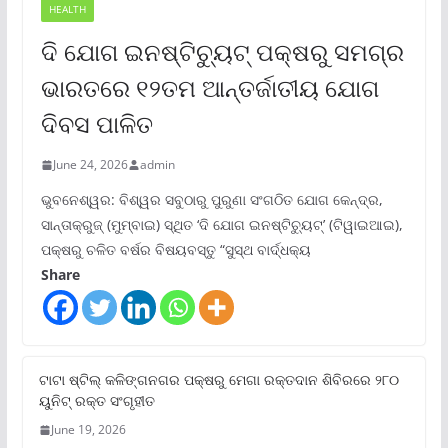
HEALTH
ଦି ଯୋଗ ଇନଷ୍ଟିଚ୍ୟୁଟ୍ ପକ୍ଷରୁ ସମଗ୍ର
ଭାରତରେ ୧୨ତମ ଆନ୍ତର୍ଜାତୀୟ ଯୋଗ
ଦିବସ ପାଳିତ
June 24, 2026
admin
ଭୁବନେଶ୍ୱର: ବିଶ୍ୱର ସବୁଠାରୁ ପୁରୁଣା ସଂଗଠିତ ଯୋଗ କେନ୍ଦ୍ର,
ସାନ୍ତାକ୍ରୁଜ୍ (ମୁମ୍ବାଇ) ସ୍ଥିତ ‘ଦି ଯୋଗ ଇନଷ୍ଟିଚ୍ୟୁଟ୍‌’ (ଟିୱାଇଆଇ),
ପକ୍ଷରୁ ଚଳିତ ବର୍ଷର ବିଷୟବସ୍ତୁ “ସୁସ୍ଥ ବାର୍ଦ୍ଧକ୍ୟ
Share
ଟାଟା ଷ୍ଟିଲ୍‌ କଳିଙ୍ଗନଗର ପକ୍ଷରୁ ମେଗା ରକ୍ତଦାନ ଶିବିରରେ ୨୮୦
ୟୁନିଟ୍‌ ରକ୍ତ ସଂଗୃହୀତ
June 19, 2026