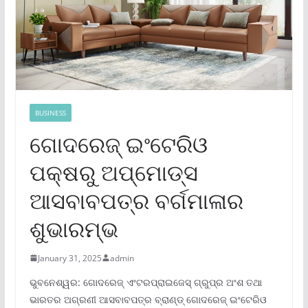
BUSINESS
ଗୋଦରେଜ୍ ଇଂଟେରିଓ
ପକ୍ଷରୁ ଅପ୍‌ମୋଡ୍‌ସ
ଆସବାବପତ୍ର ବର୍ଗମାଳାର
ଶୁଭାରମ୍ଭ
January 31, 2025
admin
ଭୁବନେଶ୍ୱର: ଗୋଦରେଜ୍ ଏଂଟରପ୍ରାଇଜେସ୍ ଗ୍ରୁପ୍‌ର ଅଂଶ ତଥା
ଭାରତର ଅଗ୍ରଣୀ ଆସବାବପତ୍ର ବ୍ରାଣ୍ଡ୍ ଗୋଦରେଜ୍ ଇଂଟେରିଓ