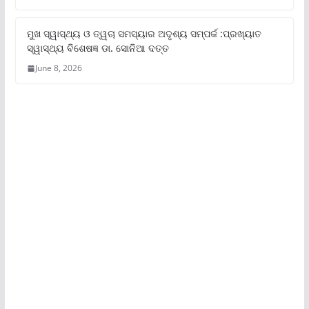
ମୁଖ ସ୍ୱାସ୍ଥ୍ୟ ଓ ତ୍ୱଚା ସମସ୍ୟାର ଅଦୃଶ୍ୟ ସମ୍ପର୍କ :ପ୍ରଖ୍ୟାତ
ସ୍ୱାସ୍ଥ୍ୟ ବିଶେଷଜ୍ଞ ଡା. ସୋନିଆ ଦତ୍ତ
June 8, 2026