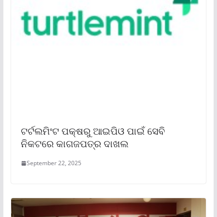
ଟର୍ଟଲମିଂଟ ପକ୍ଷରୁ ଆଇପିଓ ପାଇଁ ସେବି
ନିକଟରେ କାଗଜପତ୍ର ଦାଖଲ
September 22, 2025