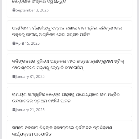
କୈନ୍ଦ୍ରୀକ ସଂସ୍କାର ତ୍ୱରାନ୍ୱିତ
September 3, 2025
ଅଗ୍ନିଶମ କର୍ମଚାରୀଙ୍କୁ ସମ୍ମାନ ଜଣାଇ ଟାଟା ଷ୍ଟିଲ କଳିଙ୍ଗନଗର
ପକ୍ଷରୁ ଜାତୀୟ ଅଗ୍ନିଶମ ସେବା ସପ୍ତାହ ପାଳିତ
April 15, 2025
କଳିଙ୍ଗନଗର ସୁକିନ୍ଦା ଅଞ୍ଚଳର ୧୫୦ ଛାତ୍ରଛାତ୍ରୀଙ୍କୁଟାଟା ଷ୍ଟିଲ୍
ଫାଉଣ୍ଡେସନ ପକ୍ଷରୁ ଜ୍ୟୋତି ଫେଲୋସିପ୍‌
January 31, 2025
ରାମାୟଣ ସାଂସ୍କୃତିକ କେନ୍ଦ୍ର ପକ୍ଷରୁ ଅଯୋଧ୍ୟାରେ ରାମ ମନ୍ଦିର
ଉଦଘାଟନର ପ୍ରଥମ ବାର୍ଷିକୀ ପାଳନ
January 21, 2025
ସମ୍‌ରେ ନବଜାତ ଶିଶୁଙ୍କ କ୍ଷେତ୍ରରେ ପୁର୍ନଜୀବନ ପ୍ରଶିକ୍ଷଣ
କାର୍ଯ୍ୟକ୍ରମ ଆୟୋଜିତ