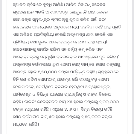
ସ୍ଥାନର ଚାହିଦାରେ ବୃଦ୍ଧି ଆଣିଛି। ଆଜିର ଡିଜାଇନ୍ ସଚେତନ
ଗ୍ରାହକମାନେ ଏଭଳି ଆସବାବପତ୍ର ଖୋଜୁଛନ୍ତି ଯାହା କେବଳ
ସେମାନଙ୍କ ସ୍ୱତନ୍ତ୍ର ଷ୍ଟାଇଲ୍‌କୁ ପୂରଣ କରିବ ନାହଁ, ବରଂ
ସେମାନଙ୍କ ଆବଶ୍ୟକତା ଅନୁସାରେ ମଧ୍ୟ ବଦଳିବ। ସେହି ଧାରା ପ୍ରତି
ଏକ ଅଭିନବ ପ୍ରତିକ୍ରିୟା ହେଉଛି ଅପ୍‌ମୋଡ୍‌ସ ଯାହା ହେଉଛି ଏକ
ପ୍ରିମିୟମ୍ ତଥା ସୁଲଭ ଆସବାବପତ୍ର ସମାଧାନ ଯାହା ସ୍ଥାୟୀ
ଜୀବନଯାପନକୁ ସମର୍ଥନ କରିବା ସହ ବର୍ଜ୍ୟ କମ୍ କରିବ ଏବଂ
ଆସବାବପତ୍ରକୁ ସମ୍ପୂର୍ଣ୍ଣ ବଦଳାଇବାର ଆବଶ୍ୟକତା ଦୂର କରିବ।’’
ଅପ୍‌ମୋଡ୍‌ସ ବର୍ଗମାଳାରେ ଥିବା ସୋଫା ସେଟ୍ ଦାମ୍ ୭୫ ହଜାର ଟଙ୍କାରୁ
ଆରମ୍ଭ ହୋଇ ୧,୫୦,୦୦୦ ଟଙ୍କା ପର୍ଯ୍ୟନ୍ତ ରହିଛି। ଗ୍ରାହକମାନେ
ତିନି ଜଣ ବସିବା ସୋଫାଠାରୁ ଆରମ୍ଭ କରି ତା’ଠାରୁ ବଡ଼ ସୋଫା
ନେଇପାରିବେ, ଯେଉଁଥିରେ ବଦଳାଇ ହେଉଥିବା ଅପ୍‌ହୋଲଷ୍ଟ୍ରି,
ଆର୍ମରେଷ୍ଟ ଓ ବିଭିନ୍ନ ପ୍ରକାର ଫ୍ୟାବ୍ରିକ୍ ଓ ରଙ୍ଗ ବିକଳ୍ପ
ରହିଛି। ଡାଇନିଂ କଲେକ୍ସନର ଦାମ୍ ୪୫ ହଜାର ଟଙ୍କାରୁ ୧,୦୦,୦୦୦
ଟଙ୍କା ମଧ୍ୟରେ ରହିଛି। ଏଥିରେ ୪, ୬ ଓ ୮ ସିଟ୍‌ର ବିକଳ୍ପ ରହିଛି।
ଶେଯ ବର୍ଗମାଳାର ଦାମ୍ ୫୦ ହଜାର ଟଙ୍କାରୁ ୧,୫୦,୦୦୦ ଟଙ୍କା
ମଧ୍ୟରେ ରହିଛି।