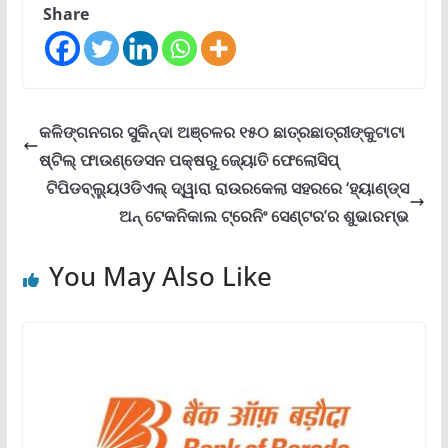
Share
କଳିଙ୍ଗନଗର ସୁକିନ୍ଦା ଅଞ୍ଚଳର ୧୫୦ ଛାତ୍ରଛାତ୍ରୀଙ୍କୁଟାଟା
ଷ୍ଟିଲ୍ ଫାଉଣ୍ଡେସନ ପକ୍ଷରୁ ଜ୍ୟୋତି ଫେଲୋସିପ୍‌
ଟିପିଡବ୍ଲ୍ୟୁଓଡିଏଲ୍ ଦ୍ୱାରା ରାଉରକେଲା ସହରରେ ‘ହ୍ୟାଣ୍ଡ୍ସ
ଅନ୍ ଟେକନିକାଲ ଟ୍ରେନିଂ ସେଣ୍ଟର’ର ଶୁଭାରମ୍ଭ
You May Also Like