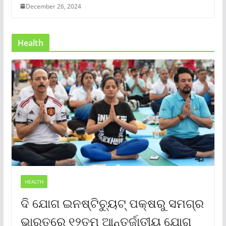
December 26, 2024
Health
HEALTH
ଦି ଯୋଗ ଇନଷ୍ଟିଚ୍ୟୁଟ୍ ପକ୍ଷରୁ ସମଗ୍ର
ଭାରତରେ ୧୨ତମ ଆନ୍ତର୍ଜାତୀୟ ଯୋଗ