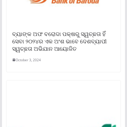
ବ୍ୟାଙ୍କ ଅଫ ବରୋଦା ପକ୍ଷରୁ ସ୍ୱଚ୍ଛତା ହିଁ
ସେବା ୨୦୨୪ର ଏକ ଅଂଶ ଭାବେ ଦେଶବ୍ୟାପୀ
ସ୍ୱଚ୍ଛତା ଅଭିଯାନ ଆୟୋଜିତ
October 3, 2024