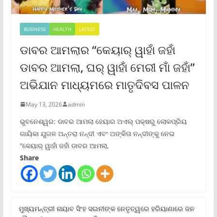
BUSINESS
HEALTH
LATEST
ଡାବର ଆମଲାର “କେୟାର୍ ୱାହାଁ ଜହାଁ
ଡାବର ଆମଲା, ଘର୍ ୱାହାଁ ମେରୀ ମାଁ ଜହାଁ”
ଅଭିଯାନ ମାଧ୍ୟମରେ ମାତୃଦିବସ ପାଳନ
May 13, 2026
admin
ଭୁବନେଶ୍ୱର: ଡାବର ଆମଲା ହେୟାର ଅଏଲ୍ ପକ୍ଷରୁ ଲୋକପ୍ରିୟ
ଗାୟିକା ଯୁଗଳ ଅନ୍ତରା ନନ୍ଦୀ ଏବଂ ଅଙ୍କିତା ନନ୍ଦୀଙ୍କୁ ନେଇ
“କେୟାର୍ ୱାହାଁ ଜହାଁ ଡାବର ଆମଲା,
Share
ମୁଖ୍ୟମନ୍ତ୍ରୀ ନାୟାବ ସିଂହ ସଇନୀଙ୍କ ନେତୃତ୍ୱରେ ହରିୟାଣାରେ ଜନ