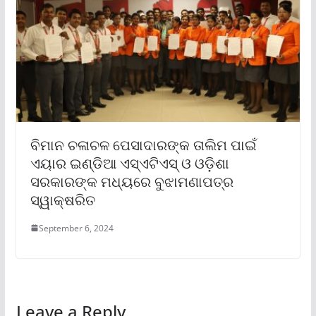
ବିମାନ ଚଳାଚଳ ପେସାଦାରଙ୍କ ତାଲିମ ପାଇଁ
ଏୟାର ଇଣ୍ଡିଆ ଏସ୍‌ଏଟିଏସ୍ ଓ ଓଡ଼ିଶା
ସରକାରଙ୍କ ମଧ୍ୟରେ ବୁଝାମଣାପତ୍ର
ସ୍ୱାକ୍ଷରିତ
September 6, 2024
Leave a Reply