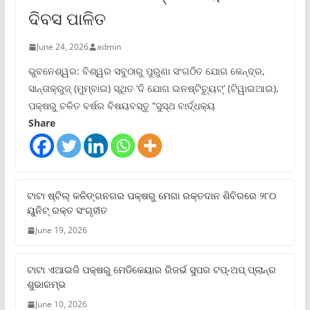
ଦିବସ ପାଳିତ
June 24, 2026
admin
ଭୁବନେଶ୍ୱର: ବିଶ୍ୱର ସବୁଠାରୁ ପୁରୁଣା ସଂଗଠିତ ଯୋଗ କେନ୍ଦ୍ର,
ସାନ୍ତାକ୍ରୁଜ୍ (ମୁମ୍ବାଇ) ସ୍ଥିତ ‘ଦି ଯୋଗ ଇନଷ୍ଟିଚ୍ୟୁଟ୍‌’ (ଟିୱାଇଆଇ),
ପକ୍ଷରୁ ଚଳିତ ବର୍ଷର ବିଷୟବସ୍ତୁ “ସୁସ୍ଥ ବାର୍ଦ୍ଧକ୍ୟ
Share
ଟାଟା ଷ୍ଟିଲ୍‌ କଳିଙ୍ଗନଗର ପକ୍ଷରୁ ମେଗା ରକ୍ତଦାନ ଶିବିରରେ ୨୮୦
ୟୁନିଟ୍‌ ରକ୍ତ ସଂଗୃହୀତ
June 19, 2026
ଟାଟା ଏଆଇଜି ପକ୍ଷରୁ ମେଡିକେୟାର ରିଜର୍ଭ ସୁପର ଟପ୍‌-ଅପ୍ ପ୍ଲାନ୍‌ର
ଶୁଭାରମ୍ଭ
June 10, 2026