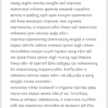
ପକ୍ଷରୁ ଆଧୁନିକ ଭାରତୀୟ ଘରଗୁଡ଼ିକ ପାଇଁ ଅପ୍‌ମୋଡ୍‌ସ
ଆସବାବପତ୍ର ବର୍ଗମାଳାର ଶୁଭାରମ୍ଭ କରାଯାଇଛି। ବ୍ୟକ୍ତିଗତ
ଷ୍ଟାଇଲ୍ ଓ ସ୍ଥାୟିତ୍ୱ ପ୍ରତି ଧ୍ୟାନ ଦେଉଥିବା ଗ୍ରାହକମାନଙ୍କ
ଲାଗି ବିକାଶ କରାଯାଇଥିବା ଅପ୍‌ମୋଡ୍‌ସ ଏହାର ଅତୁଳନୀୟ
କଷ୍ଟମାଇଜେସନ୍ ଓ ଅପ୍‌ଗ୍ରେଡ୍ କରିବା ବିକଳ୍ପ ପାଇଁ ଆସବାବପତ୍ର
ମାଲିକାନାରେ ନୂତନ ମାନଦଣ୍ଡ ଧାର୍ଯ୍ୟ କରିବ।
ଅପ୍‌ମୋଡ୍‌ସ ଗ୍ରାହକମାନଙ୍କୁ ଆସବାବପତ୍ରକୁ ସମ୍ପୂର୍ଣ୍ଣ ନ ବଦଳାଇ
ସେଥିରେ ପରିବର୍ତନ ଆଣିବାର ନମନୀୟତା ପ୍ରଦାନ କରୁଛି। ଫଳରେ
ଜୀବନଶୈଳୀରେ ହେଉଥିବା ଉନ୍ନତି ଅନୁସାରେ ଆଗକୁ ବଢ଼ିବା ଲାଗି
ତାହା ସ୍ଥାୟୀ ବିକଳ୍ପ ପ୍ରଦାନ କରୁଛି। ୨୪୫୦ରୁ ଅଧିକ ମିଶ୍ରଣର
ବିକଳ୍ପ ସହିତ ଏହି ପ୍ଲାଟଫର୍ମ ଭିତିକ ଆଭିମୁଖ୍ୟ ଘର ମାଲିକାମାନଙ୍କୁ
ନିଜ ଆସବାବପତ୍ରକୁ ଅପ୍‌ଗ୍ରେଡ୍ କରିବା, ରିଫର୍ବିସ୍ କରିବା ଓ
ପର୍ସନାଲାଇଜ୍ କରିବାରେ ସଶକ୍ତ କରିବ। ଏହା ସୌନ୍ଦର୍ଯ୍ୟ ଓ ଭାବକୁ
ସମ୍ପୂର୍ଣ୍ଣ ବଦଳାଇ ଦେଇପାରିବ।
ଗୋଦରେଜ୍‌ର ବରିଷ୍ଠ ଉପସଭାପତି ଓ କଂଜ୍ୟୁମର୍ ବ୍ୟବସାୟ ମୁଖ୍ୟ
ଡକ୍ଟର ଦେବ ନାରାୟଣ ସରକାର କହିଛନ୍ତି ଯେ, “ଇଂଟେରିୟର୍
ଡିଜାଇନ୍‌ର ଭବିଷ୍ୟତ ପର୍ସନାଲାଇଜେସନ୍ ଓ ବାସ୍ତବତାରେ ଅନ୍ତର୍ନିହୀତ
ରହିଛି ଯାହା ଲୋକମାନଙ୍କ ଜୀବନଶୈଳୀ ସହ ଖାପଖାଇବା ଭଳି ବିବିଧ