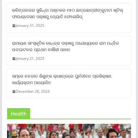
କଳିଙ୍ଗନଗର ସୁକିନ୍ଦା ଅଞ୍ଚଳର ୧୫୦ ଛାତ୍ରଛାତ୍ରୀଙ୍କୁଟାଟା ଷ୍ଟିଲ୍
ଫାଉଣ୍ଡେସନ ପକ୍ଷରୁ ଜ୍ୟୋତି ଫେଲୋସିପ୍‌
January 31, 2025
ରାମାୟଣ ସାଂସ୍କୃତିକ କେନ୍ଦ୍ର ପକ୍ଷରୁ ଅଯୋଧ୍ୟାରେ ରାମ ମନ୍ଦିର
ଉଦଘାଟନର ପ୍ରଥମ ବାର୍ଷିକୀ ପାଳନ
January 21, 2025
ସମ୍‌ରେ ନବଜାତ ଶିଶୁଙ୍କ କ୍ଷେତ୍ରରେ ପୁର୍ନଜୀବନ ପ୍ରଶିକ୍ଷଣ
କାର୍ଯ୍ୟକ୍ରମ ଆୟୋଜିତ
December 26, 2024
Health