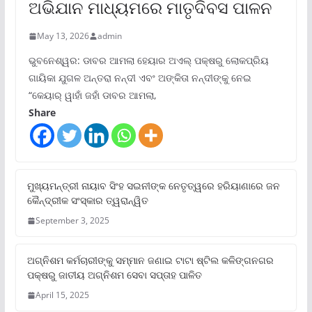
ଅଭିଯାନ ମାଧ୍ୟମରେ ମାତୃଦିବସ ପାଳନ
May 13, 2026
admin
ଭୁବନେଶ୍ୱର: ଡାବର ଆମଲା ହେୟାର ଅଏଲ୍ ପକ୍ଷରୁ ଲୋକପ୍ରିୟ
ଗାୟିକା ଯୁଗଳ ଅନ୍ତରା ନନ୍ଦୀ ଏବଂ ଅଙ୍କିତା ନନ୍ଦୀଙ୍କୁ ନେଇ
“କେୟାର୍ ୱାହାଁ ଜହାଁ ଡାବର ଆମଲା,
Share
ମୁଖ୍ୟମନ୍ତ୍ରୀ ନାୟାବ ସିଂହ ସଇନୀଙ୍କ ନେତୃତ୍ୱରେ ହରିୟାଣାରେ ଜନ
କୈନ୍ଦ୍ରୀକ ସଂସ୍କାର ତ୍ୱରାନ୍ୱିତ
September 3, 2025
ଅଗ୍ନିଶମ କର୍ମଚାରୀଙ୍କୁ ସମ୍ମାନ ଜଣାଇ ଟାଟା ଷ୍ଟିଲ କଳିଙ୍ଗନଗର
ପକ୍ଷରୁ ଜାତୀୟ ଅଗ୍ନିଶମ ସେବା ସପ୍ତାହ ପାଳିତ
April 15, 2025