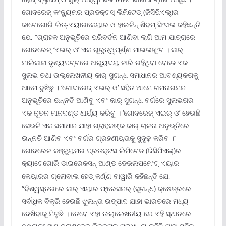
ଗୋଦରେଜ୍ କଂଜ୍ୟୁମର ପ୍ରଡକ୍ଟସ୍ ଲିମିଟେଡ୍ (ଜିସିପିଏଲ୍‌)ର
କାଟେଗୋରି ଲିଡ୍‌-ଏୟାରକେୟାର ଓ ହାଇଜିନ୍ ଶିବମ୍ ସିଂଘଲ କହିଛନ୍ତି
ଯେ, “ଗ୍ରାହକ ଅନୁଭୂତିରେ ପରିବର୍ତନ ଆଣିବା ଲାଗି ଆମ ଯାତ୍ରାରେ
ଗୋଦରେଜ୍ ‘ଏଇର୍ ଓ’ ଏକ ଗୁରୁତ୍ୱପୂର୍ଣ୍ଣ ମାଇଲଖୁଂଟ । କାର୍
ମାଲିକାନା ଦୃଶ୍ୟପଟ୍ଟରେ ଅଭ୍ୟୁଦୟ ଜାରି ରହିଥିବା ବେଳେ ଏକ
ସୁଲଭ ତଥା ଉଲ୍ଲେଖନୀୟ କାର୍ ସୁଗନ୍ଧ ସମାଧାନର ଆବଶ୍ୟକତାକୁ
ଆମେ ବୁଝିଛୁ । ‘ଗୋଦରେଜ୍ ଏଇର୍ ଓ’ ସହିତ ଆମେ ଗମନାଗମନ
ଅନୁଭୂତିରେ ଉନ୍ନତି ଆଣିବୁ ଏବଂ କାର୍ ସୁଗନ୍ଧ ବର୍ଗରେ ସୁଲଭତାର
ଏକ ନୂତନ ମାନଦଣ୍ଡ ଧାର୍ଯ୍ୟ କରିବୁ । ‘ଗୋଦରେଜ୍ ଏଇର୍ ଓ’ ହେଉଛି
ସେଭଳି ଏକ ସମାଧାନ ଯାହା ଗ୍ରାହକଙ୍କ କାର୍ ଚାଳନା ଅନୁଭୂତିରେ
ଉନ୍ନତି ଆଣିବ ଏବଂ ବର୍ଗର ଗ୍ରହଣୀୟତାକୁ ସୁଦୃଢ଼ କରିବ ।’’
ଗୋଦରେଜ କଞ୍ଜ୍ୟୁମର ପ୍ରଡକ୍ଟସ ଲିମିଟେଡ (ଜିସିପିଏଲ୍‌)ର
କ୍ୟାଟେଗୋରି ଡାଇରେକସନ୍ ଆଣ୍ଡ ଡେଭଲପମେଂଟ୍ ଏୟାର
କେୟାରର ଗ୍ଲୋବାଲ ହେଡ୍ କର୍ଣ୍ଣ ବାୱାରି କହିଛନ୍ତି ଯେ,
“ବିଶ୍ୱସ୍ତରରେ କାର୍ ଏୟାର ଫ୍ରେସନର୍ (ସୁଗନ୍ଧ) କ୍ଷେତ୍ରରେ
ସର୍ବାଧିକ ବିକ୍ରି ହେଉଛି ଝୁଲନ୍ତା ଉତ୍ପାଦ ଯାହା ଭାରତରେ ମଧ୍ୟ
ଦେଖିବାକୁ ମିଳୁଛି । ତେବେ ଏହା ଉଲ୍ଲେଖନୀୟ ଯେ ଏହି ସ୍ଥାନରେ