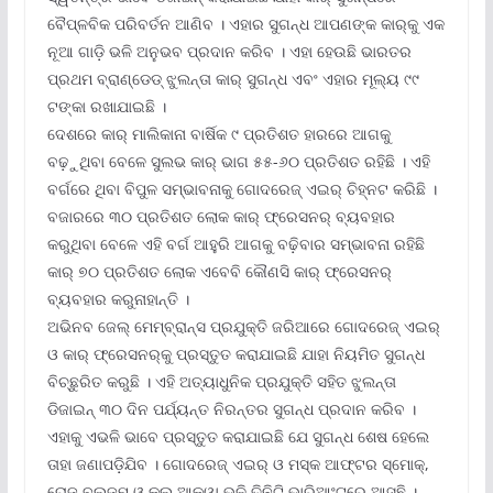
ବୈପ୍ଳବିକ ପରିବର୍ତନ ଆଣିବ । ଏହାର ସୁଗନ୍ଧ ଆପଣଙ୍କ କାର୍‌କୁ ଏକ
ନୂଆ ଗାଡ଼ି ଭଳି ଅନୁଭବ ପ୍ରଦାନ କରିବ । ଏହା ହେଉଛି ଭାରତର
ପ୍ରଥମ ବ୍ରାଣ୍ଡେଡ୍ ଝୁଲନ୍ତା କାର୍ ସୁଗନ୍ଧ ଏବଂ ଏହାର ମୂଲ୍ୟ ୯୯
ଟଙ୍କା ରଖାଯାଇଛି ।
ଦେଶରେ କାର୍ ମାଲିକାନା ବାର୍ଷିକ ୯ ପ୍ରତିଶତ ହାରରେ ଆଗକୁ
ବଢ଼ୁଥିବା ବେଳେ ସୁଲଭ କାର୍ ଭାଗ ୫୫-୬୦ ପ୍ରତିଶତ ରହିଛି । ଏହି
ବର୍ଗରେ ଥିବା ବିପୁଳ ସମ୍ଭାବନାକୁ ଗୋଦରେଜ୍ ଏଇର୍ ଚିହ୍ନଟ କରିଛି ।
ବଜାରରେ ୩୦ ପ୍ରତିଶତ ଲୋକ କାର୍ ଫ୍ରେସନର୍ ବ୍ୟବହାର
କରୁଥିବା ବେଳେ ଏହି ବର୍ଗ ଆହୁରି ଆଗକୁ ବଢ଼ିବାର ସମ୍ଭାବନା ରହିଛି
କାର୍ ୭୦ ପ୍ରତିଶତ ଲୋକ ଏବେବି କୌଣସି କାର୍ ଫ୍ରେସନର୍
ବ୍ୟବହାର କରୁନାହାନ୍ତି ।
ଅଭିନବ ଜେଲ୍ ମେମ୍ବ୍ରାନ୍‌ସ ପ୍ରଯୁକ୍ତି ଜରିଆରେ ଗୋଦରେଜ୍ ଏଇର୍
ଓ କାର୍ ଫ୍ରେସନର୍‌କୁ ପ୍ରସ୍ତୁତ କରାଯାଇଛି ଯାହା ନିୟମିତ ସୁଗନ୍ଧ
ବିଚ୍ଛୁରିତ କରୁଛି । ଏହି ଅତ୍ୟାଧୁନିକ ପ୍ରଯୁକ୍ତି ସହିତ ଝୁଲନ୍ତା
ଡିଜାଇନ୍ ୩୦ ଦିନ ପର୍ଯ୍ୟନ୍ତ ନିରନ୍ତର ସୁଗନ୍ଧ ପ୍ରଦାନ କରିବ ।
ଏହାକୁ ଏଭଳି ଭାବେ ପ୍ରସ୍ତୁତ କରାଯାଇଛି ଯେ ସୁଗନ୍ଧ ଶେଷ ହେଲେ
ତାହା ଜଣାପଡ଼ିଯିବ । ଗୋଦରେଜ୍ ଏଇର୍ ଓ ମସ୍କ ଆଫ୍ଟର ସ୍ମୋକ୍‌,
ରୋଜ୍ ବ୍ଲୁଜମ୍ ଓ କୁଲ୍ ଆକ୍ୱା ଭଳି ତିନିଟି ଭାରିଆଂଟ୍‌ରେ ଆସୁଛି ।