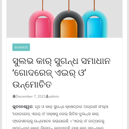
BUSINESS
ସୁଲଭ କାର୍ ସୁଗନ୍ଧ ସମାଧାନ
‘ଗୋଦରେଜ୍ ଏଇର୍ ଓ’
ଉନ୍ମୋଚିତ
December 7, 2023
admin
ଭୁବନେଶ୍ୱର
: ଗୃହ ଓ କାର୍ ସୁଗନ୍ଧ କ୍ଷେତ୍ରର ଅଗ୍ରଣୀ ସଂସ୍ଥା
‘ଗୋଦରେଜ୍ ଏଇର୍ ଓ’ ପକ୍ଷରୁ ଜେଲ୍ ଭିତିକ ଝୁଲନ୍ତା କାର୍
ଫ୍ରେସନର୍‌କୁ ଉନ୍ମୋଚନ କରାଯାଇଛି । ‘ଏଇର୍ ଓ’ ଉତ୍ପାଦକୁ
ସ୍ୱତନ୍ତ୍ର ଭାବେ ଡିଜାଇନ୍ କରାଯାଇଛି ଯାହା କାର୍ ସୁଗନ୍ଧରେ