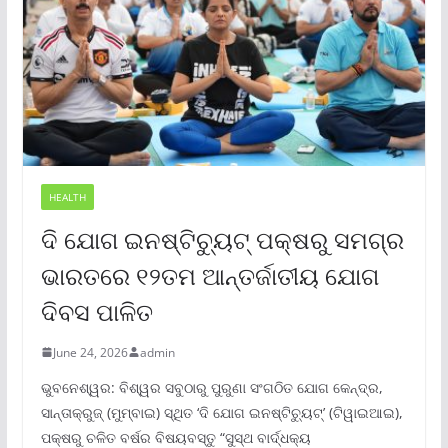
HEALTH
ଦି ଯୋଗ ଇନଷ୍ଟିଚ୍ୟୁଟ୍ ପକ୍ଷରୁ ସମଗ୍ର
ଭାରତରେ ୧୨ତମ ଆନ୍ତର୍ଜାତୀୟ ଯୋଗ
ଦିବସ ପାଳିତ
June 24, 2026
admin
ଭୁବନେଶ୍ୱର: ବିଶ୍ୱର ସବୁଠାରୁ ପୁରୁଣା ସଂଗଠିତ ଯୋଗ କେନ୍ଦ୍ର,
ସାନ୍ତାକ୍ରୁଜ୍ (ମୁମ୍ବାଇ) ସ୍ଥିତ ‘ଦି ଯୋଗ ଇନଷ୍ଟିଚ୍ୟୁଟ୍‌’ (ଟିୱାଇଆଇ),
ପକ୍ଷରୁ ଚଳିତ ବର୍ଷର ବିଷୟବସ୍ତୁ “ସୁସ୍ଥ ବାର୍ଦ୍ଧକ୍ୟ