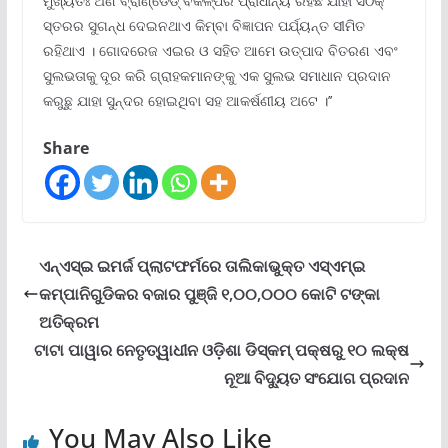
ମୁଖ୍ୟତଃ ଅଣ ବ୍ରାଣ୍ଡେଡ୍ ବିକଳ୍ପର ପ୍ରାଧାନ୍ୟ ରହିଛି ଯାହା ସଠିକ୍
ସ୍ତରର ସୁଗନ୍ଧ ଦେଇନଥାଏ କିମ୍ବା ବିଜ୍ଞାପନ ପର୍ଯ୍ୟନ୍ତ ସୀମିତ
ରହିଥାଏ । ଗୋଦରେଜ ଏଇର ଓ ସହିତ ଆମେ ଉତ୍ପାଦ ବିତରଣ ଏବଂ
ସୁଲଭତାକୁ ଦୂର କରି ଗ୍ରାହକମାନଙ୍କୁ ଏକ ସୁଲଭ ସମାଧାନ ପ୍ରଦାନ
କରୁଛୁ ଯାହା ସୁନ୍ଦର ହୋଇଥିବା ସହ ଆକର୍ଷଣୀୟ ଅଟେ ।’’
Share
ଏନ୍‌ଏସ୍‌ଇ ଇମର୍ଜ ପ୍ଲାଟଫର୍ମରେ ତାଲିକାଭୁକ୍ତ ଏସ୍‌ଏମ୍‌ଇ
କମ୍ପାନିଗୁଡିକର ବଜାର ପୁଞ୍ଜି ୧,୦୦,୦୦୦ କୋଟି ଟଙ୍କା
ଅତିକ୍ରମ
ଟାଟା ପାୱାର ନେତୃତ୍ୱାଧୀନ ଓଡ଼ିଶା ଡିସ୍‌କମ୍ ପକ୍ଷରୁ ୧୦ ଲକ୍ଷ
ନୂଆ ବିଦ୍ୟୁତ ସଂଯୋଗ ପ୍ରଦାନ
You May Also Like