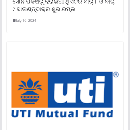
ସୋନି ପକ୍ଷରୁ ବ୍ରାଭିଆ ଥିଏଟର ବାର୍ ୮ ଓ ବାର୍
୯ ସାଉଣ୍ଡ୍‌ବାର୍‌ର ଶୁଭାରମ୍ଭ
July 16, 2024