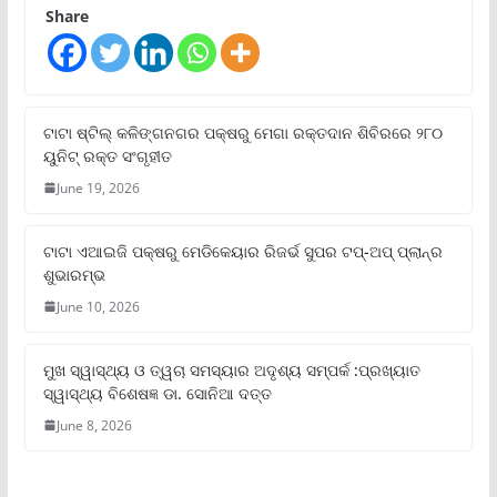
Share
ଟାଟା ଷ୍ଟିଲ୍‌ କଳିଙ୍ଗନଗର ପକ୍ଷରୁ ମେଗା ରକ୍ତଦାନ ଶିବିରରେ ୨୮୦
ୟୁନିଟ୍‌ ରକ୍ତ ସଂଗୃହୀତ
June 19, 2026
ଟାଟା ଏଆଇଜି ପକ୍ଷରୁ ମେଡିକେୟାର ରିଜର୍ଭ ସୁପର ଟପ୍‌-ଅପ୍ ପ୍ଲାନ୍‌ର
ଶୁଭାରମ୍ଭ
June 10, 2026
ମୁଖ ସ୍ୱାସ୍ଥ୍ୟ ଓ ତ୍ୱଚା ସମସ୍ୟାର ଅଦୃଶ୍ୟ ସମ୍ପର୍କ :ପ୍ରଖ୍ୟାତ
ସ୍ୱାସ୍ଥ୍ୟ ବିଶେଷଜ୍ଞ ଡା. ସୋନିଆ ଦତ୍ତ
June 8, 2026