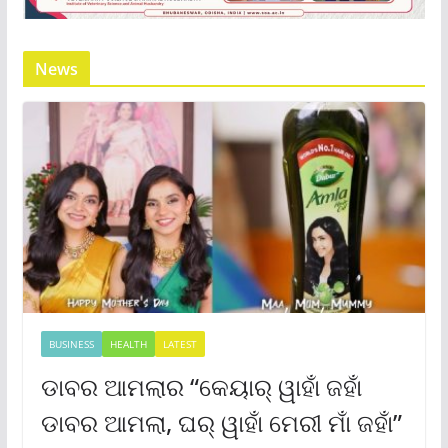
News
BUSINESS
HEALTH
LATEST
ଡାବର ଆମଲାର “କେୟାର୍ ୱାହାଁ ଜହାଁ
ଡାବର ଆମଲା, ଘର୍ ୱାହାଁ ମେରୀ ମାଁ ଜହାଁ”