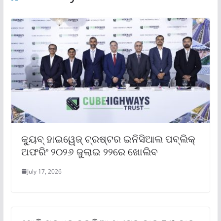
କ୍ୟୁବ୍ ହାଇୱେଜ୍ ଟ୍ରଷ୍ଟର ଇନିସିଆଲ ପବ୍ଲିକ୍
ଅଫରିଂ ୨୦୨୬ ଜୁଲାଇ ୨୨ରେ ଖୋଲିବ
July 17, 2026