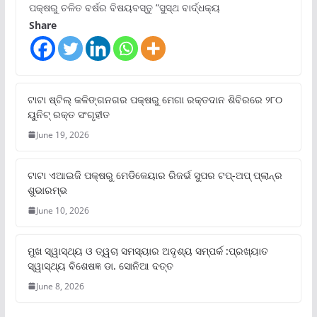
ପକ୍ଷରୁ ଚଳିତ ବର୍ଷର ବିଷୟବସ୍ତୁ “ସୁସ୍ଥ ବାର୍ଦ୍ଧକ୍ୟ
Share
ଟାଟା ଷ୍ଟିଲ୍‌ କଳିଙ୍ଗନଗର ପକ୍ଷରୁ ମେଗା ରକ୍ତଦାନ ଶିବିରରେ ୨୮୦
ୟୁନିଟ୍‌ ରକ୍ତ ସଂଗୃହୀତ
June 19, 2026
ଟାଟା ଏଆଇଜି ପକ୍ଷରୁ ମେଡିକେୟାର ରିଜର୍ଭ ସୁପର ଟପ୍‌-ଅପ୍ ପ୍ଲାନ୍‌ର
ଶୁଭାରମ୍ଭ
June 10, 2026
ମୁଖ ସ୍ୱାସ୍ଥ୍ୟ ଓ ତ୍ୱଚା ସମସ୍ୟାର ଅଦୃଶ୍ୟ ସମ୍ପର୍କ :ପ୍ରଖ୍ୟାତ
ସ୍ୱାସ୍ଥ୍ୟ ବିଶେଷଜ୍ଞ ଡା. ସୋନିଆ ଦତ୍ତ
June 8, 2026