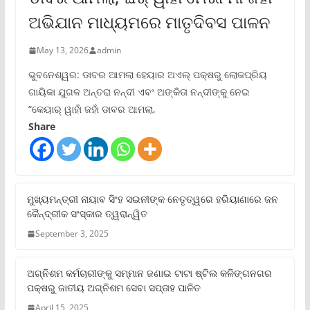
ଅଭିଯାନ ମାଧ୍ୟମରେ ମାତୃଦିବସ ପାଳନ
May 13, 2026
admin
ଭୁବନେଶ୍ୱର: ଡାବର ଆମଲା ହେୟାର ଅଏଲ୍ ପକ୍ଷରୁ ଲୋକପ୍ରିୟ
ଗାୟିକା ଯୁଗଳ ଅନ୍ତରା ନନ୍ଦୀ ଏବଂ ଅଙ୍କିତା ନନ୍ଦୀଙ୍କୁ ନେଇ
“କେୟାର୍ ୱାହାଁ ଜହାଁ ଡାବର ଆମଲା,
Share
ମୁଖ୍ୟମନ୍ତ୍ରୀ ନାୟାବ ସିଂହ ସଇନୀଙ୍କ ନେତୃତ୍ୱରେ ହରିୟାଣାରେ ଜନ
କୈନ୍ଦ୍ରୀକ ସଂସ୍କାର ତ୍ୱରାନ୍ୱିତ
September 3, 2025
ଅଗ୍ନିଶମ କର୍ମଚାରୀଙ୍କୁ ସମ୍ମାନ ଜଣାଇ ଟାଟା ଷ୍ଟିଲ କଳିଙ୍ଗନଗର
ପକ୍ଷରୁ ଜାତୀୟ ଅଗ୍ନିଶମ ସେବା ସପ୍ତାହ ପାଳିତ
April 15, 2025