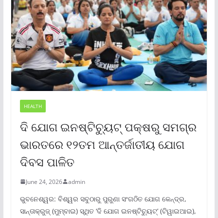
HEALTH
ଦି ଯୋଗ ଇନଷ୍ଟିଚ୍ୟୁଟ୍ ପକ୍ଷରୁ ସମଗ୍ର
ଭାରତରେ ୧୨ତମ ଆନ୍ତର୍ଜାତୀୟ ଯୋଗ
ଦିବସ ପାଳିତ
June 24, 2026
admin
ଭୁବନେଶ୍ୱର: ବିଶ୍ୱର ସବୁଠାରୁ ପୁରୁଣା ସଂଗଠିତ ଯୋଗ କେନ୍ଦ୍ର,
ସାନ୍ତାକ୍ରୁଜ୍ (ମୁମ୍ବାଇ) ସ୍ଥିତ ‘ଦି ଯୋଗ ଇନଷ୍ଟିଚ୍ୟୁଟ୍‌’ (ଟିୱାଇଆଇ),