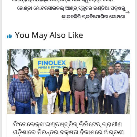
ହୋଣ୍ଡା ମୋଟରସାଇକଲ୍ ଆଣ୍ଡ୍ ସ୍କୁଟର ଇଣ୍ଡିଆ ପକ୍ଷରୁ
ଭାରତଜିପି ପ୍ରତିଯୋଗିତା ଘୋଷଣା
You May Also Like
ଫିନୋଲେକ୍ସ ଇଣ୍ଡଷ୍ଟ୍ରିଜ୍ ଲିମିଟେଡ୍ ଗ୍ରାମୀଣ
ଓଡ଼ିଶାରେ ନିରନ୍ତର ଦକ୍ଷତା ବିକାଶରେ ଅଗ୍ରଣୀ