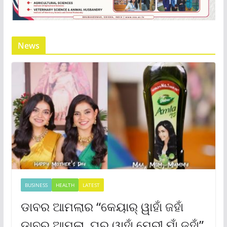
News
BUSINESS
HEALTH
LATEST
ଡାବର ଆମଲାର “କେୟାର୍ ୱାହାଁ ଜହାଁ
ଡାବର ଆମଲା, ଘର୍ ୱାହାଁ ମେରୀ ମାଁ ଜହାଁ”