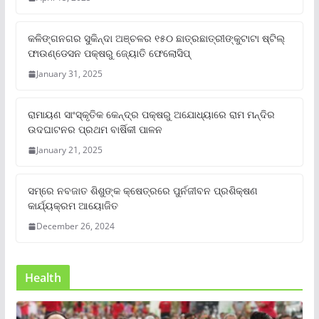
କଳିଙ୍ଗନଗର ସୁକିନ୍ଦା ଅଞ୍ଚଳର ୧୫୦ ଛାତ୍ରଛାତ୍ରୀଙ୍କୁଟାଟା ଷ୍ଟିଲ୍
ଫାଉଣ୍ଡେସନ ପକ୍ଷରୁ ଜ୍ୟୋତି ଫେଲୋସିପ୍‌
January 31, 2025
ରାମାୟଣ ସାଂସ୍କୃତିକ କେନ୍ଦ୍ର ପକ୍ଷରୁ ଅଯୋଧ୍ୟାରେ ରାମ ମନ୍ଦିର
ଉଦଘାଟନର ପ୍ରଥମ ବାର୍ଷିକୀ ପାଳନ
January 21, 2025
ସମ୍‌ରେ ନବଜାତ ଶିଶୁଙ୍କ କ୍ଷେତ୍ରରେ ପୁର୍ନଜୀବନ ପ୍ରଶିକ୍ଷଣ
କାର୍ଯ୍ୟକ୍ରମ ଆୟୋଜିତ
December 26, 2024
Health