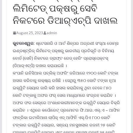
ଲିମିଟେଡ୍ ପକ୍ଷରୁ ସେବି
ନିକଟରେ ଡିଆର୍‌ଏଚ୍‌ପି ଦାଖଲ
August 25, 2023
admin
ଭୁବନେଶ୍ୱର
: ଷ୍ଟେସନାରି ଓ ଆର୍ଟ ଶିଳ୍ପର ଅଗ୍ରଣୀ ସଂସ୍ଥା ଡୋମ୍‌ସ
ଇଣ୍ଡଷ୍ଟ୍ରିଜ୍ ଲିମିଟେଡ୍ ପକ୍ଷରୁ ଭାରତୀୟ ପ୍ରତିଭୂତି ଓ ବିନିମୟ
ବୋର୍ଡ (ସେବି) ନିକଟରେ ଡ୍ରାଫ୍‌ଟ ରେଡ୍ ହେରିଂ ପ୍ରୋସ୍‌ପେକ୍ଟସ୍
(ଡିଆର୍‌ଏଚ୍‌ପି) ଦାଖଲ କରାଯାଇଛି ।
କଂପାନି ଇନିସିଆଲ ପବ୍ଲିକ୍ ଅଫରିଂ ଜରିଆରେ ୧୨୦୦ କୋଟି ଟଙ୍କା
ହାସଲ କରିବାକୁ ଲକ୍ଷ୍ୟ ରଖିଛି । ସେଥିରୁ ୩୫୦ କୋଟି ଟଙ୍କା ନୂଆ
ଇକ୍ୱିଟି ସେୟାର ଜାରି କରି ହାସଲ କରାଯିବାକୁ ଥିବା ବେଳେ ୮୫୦
କୋଟି ଟଙ୍କାକୁ ଅଫର ଫର୍ ସେଲ ମାଧ୍ୟମରେ ସଂଗ୍ରହ କରାଯିବ ।
ଅଫର ଫର ସେଲ୍‌ରେ ଅଂଶଧନକାରୀମାନଙ୍କ ଇକ୍ୱିଟି ସେୟାର ବିକ୍ରି
କରାଯିବ । ଏଥିରେ କର୍ପୋରେଟ୍ ପ୍ରମୋଟର ଫି.ଆଇ.ଏଲ୍‌.ଏ – ଆଫିନ
ଫାବ୍ରିକା ଇଟାଲିଆନା ଲାପିସ୍ ଏଡ୍ ଆଫିନି ଏସ୍‌.ପିଏ ୮୦୦ କୋଟି
ଟଙ୍କାର ଇକ୍ୱିଟି ସେୟାର, ସଞ୍ଜୟ ମନସୁଖଲାଲ ରଜନୀ ୨୫ କୋଟି
ଟଙ୍କାର ଇକ୍ୱିଟି ସେୟାର ଏବଂ କେତନ ମନସୁଖ ରଜନୀ ୨୫ କୋଟି