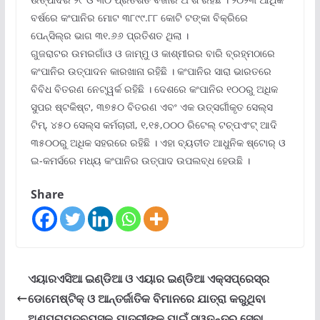
ବର୍ଷରେ କଂପାନିର ମୋଟ ୩୮୯୯.୮୮ କୋଟି ଟଙ୍କା ବିକ୍ରିରେ
ପେନ୍‌ସିଲ୍‌ର ଭାଗ ୩୧.୬୬ ପ୍ରତିଶତ ଥିଲା ।
ଗୁଜରାଟର ଉମରଗାଁଓ ଓ ଜାମ୍ମୁ ଓ କାଶ୍ମୀରର ବାରି ବ୍ରହ୍ମଠାରେ
କଂପାନିର ଉତ୍ପାଦନ କାରଖାନା ରହିଛି । କଂପାନିର ସାରା ଭାରତରେ
ବିବିଧ ବିତରଣ ନେଟ୍‌ୱର୍କ ରହିଛି । ଦେଶରେ କଂପାନିର ୧୦୦ରୁ ଅଧିକ
ସୁପର ଷ୍ଟକିଷ୍ଟ, ୩୭୫୦ ବିତରଣ ଏବଂ ଏକ ଉତ୍ସର୍ଗୀକୃତ ସେଲ୍‌ସ
ଟିମ୍‌, ୪୫୦ ସେଲ୍‌ସ କର୍ମଚାରୀ, ୧,୧୫,୦୦୦ ରିଟେଲ୍ ଟଚ୍‌ପଏଂଟ୍ ଆଦି
୩୫୦୦ରୁ ଅଧିକ ସହରରେ ରହିଛି । ଏହା ବ୍ୟତୀତ ଆଧୁନିକ ଷ୍ଟୋର୍ ଓ
ଇ-କମର୍ସରେ ମଧ୍ୟ କଂପାନିର ଉତ୍ପାଦ ଉପଲବ୍ଧ ହେଉଛି ।
Share
ଏୟାରଏସିଆ ଇଣ୍ଡିଆ ଓ ଏୟାର ଇଣ୍ଡିଆ ଏକ୍ସପ୍ରେସ୍‌ର
ଡୋମେଷ୍ଟିକ୍ ଓ ଆନ୍ତର୍ଜାତିକ ବିମାନରେ ଯାତ୍ରା କରୁଥିବା
ଅଣପ୍ରାପ୍ତବୟସ୍କ ଯାତ୍ରୀଙ୍କ ପାଇଁ ସ୍ୱତନ୍ତ୍ର ସେବା