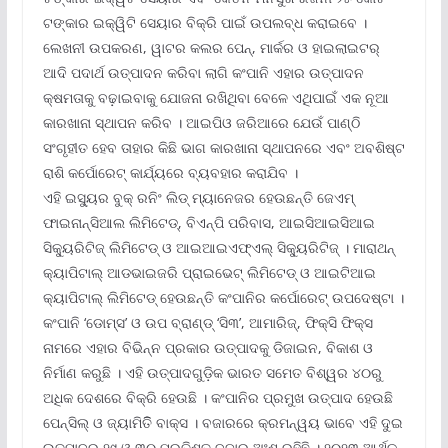
ଟଙ୍କାର ଇକ୍ୱିଟି ସେୟାର ବିକ୍ରି ପାଇଁ ଉପଲବ୍ଧ କରାଇବେ ।
ଲେଖନୀ ଉପକରଣ, ୱାଟର କଲର ପେନ୍‌, ମାର୍କର ଓ ହାଇଲାଇଟର୍
ଆଦି ପଦାର୍ଥ ଉତ୍ପାଦନ କରିବା ଲାଗି କଂପାନି ଏହାର ଉତ୍ପାଦନ
କ୍ଷମତାକୁ ବଢ଼ାଇବାକୁ ଯୋଜନା ରଖିଥିବା ବେଳେ ଏଥିପାଇଁ ଏକ ନୂଆ
କାରଖାନା ସ୍ଥାପନ କରିବ । ଆଇପିଓ ଜରିଆରେ ଯେଉଁ ପାଣ୍ଠି
ସଂଗୃହୀତ ହେବ ତାହାର କିଛି ଭାଗ କାରଖାନା ସ୍ଥାପନରେ ଏବଂ ଅବଶିଷ୍ଟ
ରାଶି କର୍ପୋରେଟ୍ କାର୍ଯ୍ୟରେ ବ୍ୟବହାର କରାଯିବ ।
ଏହି ଇସ୍ୟୁର ବୁକ୍ ରନିଂ ଲିଡ୍ ମ୍ୟାନେଜର ହେଉଛନ୍ତି ଜେଏମ୍
ଫାଇନାନ୍ସିଆଲ ଲିମିଟେଡ୍‌, ବିଏନ୍‌ପି ପରିବାସ, ଆଇସିଆଇସିଆଇ
ସିକ୍ୟୁରିଟିଜ୍ ଲିମିଟେଡ୍ ଓ ଆଇଆଇଏଫ୍‌ଏଲ୍ ସିକ୍ୟୁରିଟିଜ୍ । ମାରାଥନ୍
କ୍ୟାପିଟାଲ୍ ଆଡଭାଇଜରି ପ୍ରାଇଭେଟ୍ ଲିମିଟେଡ୍ ଓ ଆଇଟିଆଇ
କ୍ୟାପିଟାଲ୍ ଲିମିଟେଡ୍ ହେଉଛନ୍ତି କଂପାନିର କର୍ପୋରେଟ୍ ଉପଦେଷ୍ଟା ।
କଂପାନି ‘ଡୋମ୍‌ସ’ ଓ ଉପ ବ୍ରାଣ୍ଡ୍ ‘ସି୩’, ଆମାରିଜ୍‌, ଫିକ୍ସି ଫିକ୍ସ
ନାମରେ ଏହାର ବିଭିନ୍ନ ପ୍ରକାର ଉତ୍ପାଦକୁ ଡିଜାଇନ, ବିକାଶ ଓ
ନିର୍ମାଣ କରୁଛି । ଏହି ଉତ୍ପାଦଗୁଡ଼ିକ ଭାରତ ସମେତ ବିଶ୍ୱର ୪୦ରୁ
ଅଧିକ ଦେଶରେ ବିକ୍ରି ହେଉଛି । କଂପାନିର ପ୍ରମୁଖ ଉତ୍ପାଦ ହେଉଛି
ପେନ୍‌ସିଲ୍ ଓ ଜ୍ୟାମିତିି ବାକ୍ସ । ବଜାରରେ କ୍ରମନ୍ୱୟ ଭାବେ ଏହି ଦୁଇ
ଉତ୍ପାଦର ୨୯ ଓ ୩୦ ପ୍ରତିଶତ ବଜାର ଅଂଶ ରହିଛି । ୨୦୨୩ ଆର୍ଥିକ