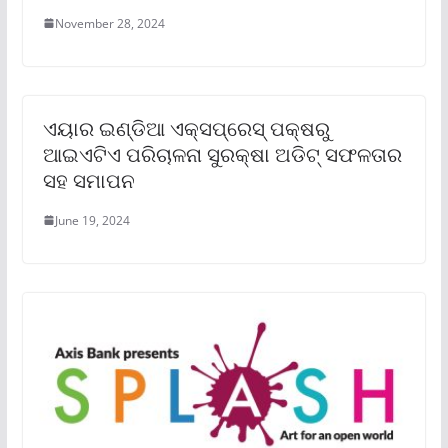
November 28, 2024
ଏୟାର ଇଣ୍ଡିଆ ଏକ୍ସପ୍ରେସ୍ ପକ୍ଷରୁ
ଆଇଏଟିଏ ପରିଚାଳନା ସୁରକ୍ଷା ଅଡିଟ୍ ସଫଳତାର
ସହ ସମାପନ
June 19, 2024