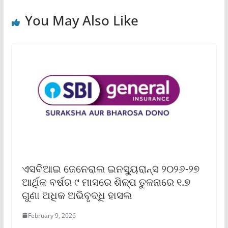
You May Also Like
ଏସବିଆଇ ଜେନେରାଲ ଇନସ୍ୟୁରାନ୍ସ ୨୦୨୬-୨୭
ଆର୍ଥିକ ବର୍ଷର ୯ ମାସରେ ଶିଳ୍ପ ତୁଳନାରେ ୧.୭
ଗୁଣା ଅଧିକ ଅଭିବୃଦ୍ଧି ହାସଲ
February 9, 2026