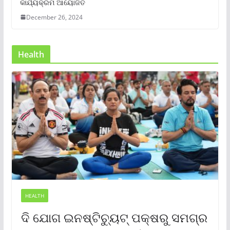
କାର୍ଯ୍ୟକ୍ରମ ଆୟୋଜିତ
December 26, 2024
Health
HEALTH
ଦି ଯୋଗ ଇନଷ୍ଟିଚ୍ୟୁଟ୍ ପକ୍ଷରୁ ସମଗ୍ର