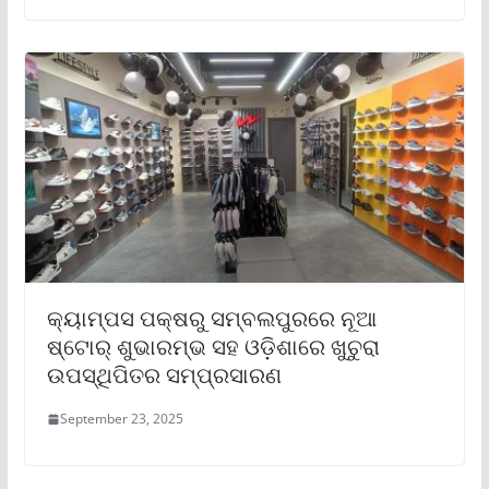
କ୍ୟାମ୍ପସ ପକ୍ଷରୁ ସମ୍ବଲପୁରରେ ନୂଆ
ଷ୍ଟୋର୍ ଶୁଭାରମ୍ଭ ସହ ଓଡ଼ିଶାରେ ଖୁଚୁରା
ଉପସ୍ଥିପିତର ସମ୍ପ୍ରସାରଣ
September 23, 2025