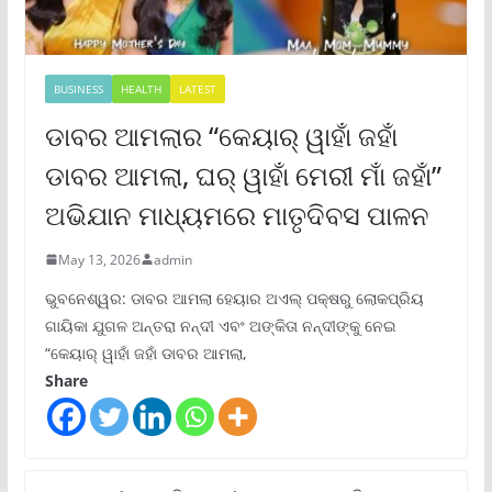
BUSINESS
HEALTH
LATEST
ଡାବର ଆମଲାର “କେୟାର୍ ୱାହାଁ ଜହାଁ
ଡାବର ଆମଲା, ଘର୍ ୱାହାଁ ମେରୀ ମାଁ ଜହାଁ”
ଅଭିଯାନ ମାଧ୍ୟମରେ ମାତୃଦିବସ ପାଳନ
May 13, 2026
admin
ଭୁବନେଶ୍ୱର: ଡାବର ଆମଲା ହେୟାର ଅଏଲ୍ ପକ୍ଷରୁ ଲୋକପ୍ରିୟ
ଗାୟିକା ଯୁଗଳ ଅନ୍ତରା ନନ୍ଦୀ ଏବଂ ଅଙ୍କିତା ନନ୍ଦୀଙ୍କୁ ନେଇ
“କେୟାର୍ ୱାହାଁ ଜହାଁ ଡାବର ଆମଲା,
Share