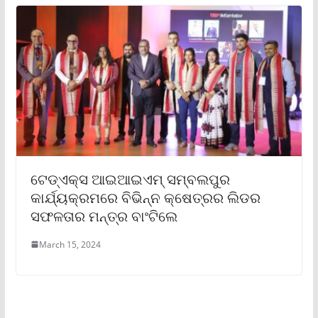
ଟେଡ୍‌ଏକ୍ସ ଆଇଆଇଏମ୍ ସମ୍ବଲପୁର
କାର୍ଯ୍ୟକ୍ରମରେ ବିଭିନ୍ନ କ୍ଷେତ୍ରର ଲିଡର
ସଫଳତାର ମନ୍ତ୍ର ବାଂଟିଲେ
March 15, 2024