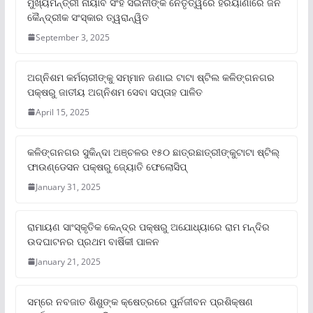
ମୁଖ୍ୟମନ୍ତ୍ରୀ ନାୟାବ ସିଂହ ସଇନୀଙ୍କ ନେତୃତ୍ୱରେ ହରିୟାଣାରେ ଜନ
କୈନ୍ଦ୍ରୀକ ସଂସ୍କାର ତ୍ୱରାନ୍ୱିତ
September 3, 2025
ଅଗ୍ନିଶମ କର୍ମଚାରୀଙ୍କୁ ସମ୍ମାନ ଜଣାଇ ଟାଟା ଷ୍ଟିଲ କଳିଙ୍ଗନଗର
ପକ୍ଷରୁ ଜାତୀୟ ଅଗ୍ନିଶମ ସେବା ସପ୍ତାହ ପାଳିତ
April 15, 2025
କଳିଙ୍ଗନଗର ସୁକିନ୍ଦା ଅଞ୍ଚଳର ୧୫୦ ଛାତ୍ରଛାତ୍ରୀଙ୍କୁଟାଟା ଷ୍ଟିଲ୍
ଫାଉଣ୍ଡେସନ ପକ୍ଷରୁ ଜ୍ୟୋତି ଫେଲୋସିପ୍‌
January 31, 2025
ରାମାୟଣ ସାଂସ୍କୃତିକ କେନ୍ଦ୍ର ପକ୍ଷରୁ ଅଯୋଧ୍ୟାରେ ରାମ ମନ୍ଦିର
ଉଦଘାଟନର ପ୍ରଥମ ବାର୍ଷିକୀ ପାଳନ
January 21, 2025
ସମ୍‌ରେ ନବଜାତ ଶିଶୁଙ୍କ କ୍ଷେତ୍ରରେ ପୁର୍ନଜୀବନ ପ୍ରଶିକ୍ଷଣ