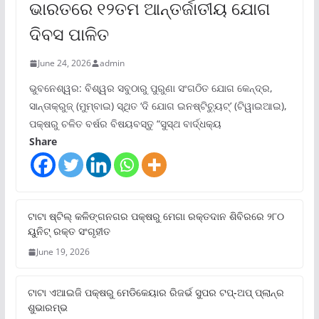
ଭାରତରେ ୧୨ତମ ଆନ୍ତର୍ଜାତୀୟ ଯୋଗ
ଦିବସ ପାଳିତ
June 24, 2026
admin
ଭୁବନେଶ୍ୱର: ବିଶ୍ୱର ସବୁଠାରୁ ପୁରୁଣା ସଂଗଠିତ ଯୋଗ କେନ୍ଦ୍ର,
ସାନ୍ତାକ୍ରୁଜ୍ (ମୁମ୍ବାଇ) ସ୍ଥିତ ‘ଦି ଯୋଗ ଇନଷ୍ଟିଚ୍ୟୁଟ୍‌’ (ଟିୱାଇଆଇ),
ପକ୍ଷରୁ ଚଳିତ ବର୍ଷର ବିଷୟବସ୍ତୁ “ସୁସ୍ଥ ବାର୍ଦ୍ଧକ୍ୟ
Share
ଟାଟା ଷ୍ଟିଲ୍‌ କଳିଙ୍ଗନଗର ପକ୍ଷରୁ ମେଗା ରକ୍ତଦାନ ଶିବିରରେ ୨୮୦
ୟୁନିଟ୍‌ ରକ୍ତ ସଂଗୃହୀତ
June 19, 2026
ଟାଟା ଏଆଇଜି ପକ୍ଷରୁ ମେଡିକେୟାର ରିଜର୍ଭ ସୁପର ଟପ୍‌-ଅପ୍ ପ୍ଲାନ୍‌ର
ଶୁଭାରମ୍ଭ