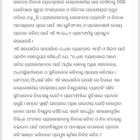
ଭାରତର ନିବେଶ ବ୍ୟବସ୍ଥାରେ ଉଲ୍ଲେଖନୀୟ ଧାରା ଦେଖିବାକୁ ମିଳିଛି
ଯେଉଁଠାରେ ଖୁଚୁରା ଅଂଶଗ୍ରହଣ ଓ ଡିଜିଟାଲ ଗ୍ରହଣୀୟତା ଦ୍ରୁତ
ଗତିରେ ବଢ଼ୁଛି। ଗ୍ରାହକମାନଙ୍କୁ ସେମାନଙ୍କ ବ୍ୟାଙ୍କିଂ ଓ ନିବେଶ
ଆବଶ୍ୟକତା ପୂରଣ ପାଇଁ ଏକ ୟୁନିଫାଏଡ୍ ଓ ପ୍ରଭାବଶାଳୀ ଉପାୟ
ପ୍ରଦାନ କରିବା ପାଇଁ ଏହି ୩-ଇନ୍‌-୧ ପ୍ଲାଟଫର୍ମକୁ ପ୍ରସ୍ତୁତ
କରାଯାଇଛି।
ଏହି ସହଯୋଗିତା ସମ୍ପର୍କରେ ବନ୍ଧନ ବ୍ୟାଙ୍କର ଏମ୍‌ଡି ଓ ସିଇଓ ପାର୍ଥ
ପ୍ରତିମ ସେନଗୁପ୍ତା କହିଛନ୍ତି ଯେ, “ବନ୍ଧନ ବ୍ୟାଙ୍କରେ ଆମେ
ସର୍ବଦା ଗ୍ରାହକମାନଙ୍କ ପାଇଁ ଆର୍ଥିକ ସେବାକୁ ଅଧିକ ସହଜଲବ୍ଧ,
ଅନ୍ତର୍ଭୁକ୍ତୀକରଣ ଓ ସୁବିଧାଜନକ କରିବାକୁ ପ୍ରୟାସ କରିଥାଉ।
ସେଂଟ୍ରମ୍ ଫିନ୍‌ସର୍ଭ ସହିତ ଏହି ସହଯୋଗିତା ହେଉଛି ସେ ଦିଗରେ ଏକ
ଉଲ୍ଲେଖନୀୟ ପଦକ୍ଷେପ ଯାହା ବିଶ୍ୱସନୀୟ ବ୍ୟାଙ୍କିଂ ସହିତ
ସୁବିଧାଜନକ ନିବେଶକୁ ଗୋଟିଏ ପ୍ଳାଟଫର୍ମରେ ସୁବିଧାରେ ପ୍ରଦାନ
କରୁଛି। ସମ୍ପଦ ସୃଷ୍ଟି ଯାତ୍ରାରେ ଅଧିକ ଭାରତୀୟ ଯୋଡ଼ି ହେଉଥିବା
ବେଳେ ଆମର ବିଶ୍ୱାସ ରହିଛି ଯେ ଏଭଳି ସମନ୍ୱିତ ସମାଧାନଗୁଡ଼ିକ
ବିଭିନ୍ନ ଅଂଚଳର ଗ୍ରାହକମାନଙ୍କୁ ନିବେଶ କରିବା ଓ ନିଜ ସଂଚୟକୁ
ବଢ଼ାଇବା ପାଇଁ ଆତ୍ମବିଶ୍ୱାସ ଓ ଆବଶ୍ୟକ ଉପକରଣ ପ୍ରଦାନ
କରି ସଶକ୍ତ କରିବାରେ ପ୍ରମୁଖ ଭୂମିକା ନିର୍ବାହ କରିବ।’’