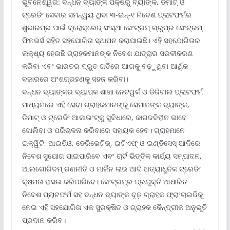
ଭୁବନେଶ୍ୱର: ବନ୍ଧନ ବ୍ୟାଙ୍କ ପକ୍ଷରୁ ବ୍ୟାଙ୍କ, ଡିମାଟ୍ ଓ
ଟ୍ରେଡିଂ ସେବାର ସମନ୍ୱୟ ଥିବା ୩-ଇନ୍‌-୧ ନିବେଶ ପ୍ଲାଟଫର୍ମର
ଶୁଭାରମ୍ଭ ପାଇଁ ବ୍ରୋକ୍‌ରେଜ୍ ସଂସ୍ଥା ସେଂଟ୍ରମ୍ ଗ୍ରୁପ୍‌ର ସେଂଟ୍ରମ୍
ଫିନଭର୍ସ ସହିତ ସହଯୋଗିତା ସ୍ଥାପନ କରାଯାଇଛି। ଏହି ସହଯୋଗିତାର
ଲକ୍ଷ୍ୟ ହେଉଛି ଗ୍ରାହକମାନଙ୍କ ନିବେଶ ଯାତ୍ରାର ସରଳୀକରଣ
କରିବା ଏବଂ ଭାରତର ଦ୍ରୁତ ଗତିରେ ଆଗକୁ ବଢ଼ୁଥିବା ଆର୍ଥିକ
ବଜାରରେ ଅଂଶଗ୍ରହଣକୁ ସହଜ କରିବା।
ବନ୍ଧନ ବ୍ୟାଙ୍କର ବ୍ୟାପକ ଶାଖା ନେଟୱର୍କ ଓ ଡିଜିଟାଲ ପ୍ଲାଟଫର୍ମ
ମାଧ୍ୟମରେ ଏହି ସେବା ଗ୍ରାହକମାନଙ୍କୁ ସେମାନଙ୍କ ବ୍ୟାଙ୍କ,
ଡିମାଟ୍ ଓ ଟ୍ରେଡିଂ ଆକାଉଂଟ୍‌କୁ ସୁବିଧାରେ, କାଗଜବିହୀନ ଭାବେ
ଖୋଲିବା ଓ ପରିଚାଳନା କରିବାରେ ସହାୟକ ହେବ। ଗ୍ରାହମାନେ
ଇକ୍ୱିଟି, ଆଇପିଓ, ଡେରିଭେଟିଭ୍‌, ଇଟିଏଫ୍ ଓ ଇଣ୍ଡିସେସ୍ ଆଦିରେ
ନିବେଶ ସୁଯୋଗ ପାଇପାରିବେ ଏବଂ ଚାର୍ଟ ଭିତ୍ତିକ କାର୍ଯ୍ୟ ସମ୍ପାଦନ,
ଆଲଗୋରିଦମ୍ ରଣନୀତି ଓ ମାର୍ଜିନ ଲାଭ ଆଦି ଅତ୍ୟାଧୁନିକ ଟ୍ରେଡିଂ
କ୍ଷମତା ହାସଲ କରିପାରିବେ। ସେଂଟ୍ରମ୍‌ର ପ୍ରଯୁକ୍ତି ଆଧାରିତ
ନିବେଶ ପ୍ଲାଟଫର୍ମ ସହ ବନ୍ଧନ ବ୍ୟାଙ୍କ ଦୃଢ଼ ଗ୍ରାହକ ଫ୍ରାଂଚାଇଜିକୁ
ନେଇ ଏହି ସହଯୋଗିତା ଏକ ସୁରକ୍ଷିତ ଓ ଗ୍ରାହକ କୈନ୍ଦ୍ରୀକ ଅନୁଭୂତି
ପ୍ରଦାନ କରିବ।