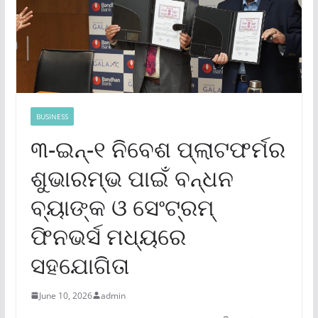
BUSINESS
୩-ଇନ୍‌-୧ ନିବେଶ ପ୍ଲାଟଫର୍ମର
ଶୁଭାରମ୍ଭ ପାଇଁ ବନ୍ଧନ
ବ୍ୟାଙ୍କ ଓ ସେଂଟ୍ରମ୍
ଫିନଭର୍ସ ମଧ୍ୟରେ
ସହଯୋଗିତା
June 10, 2026
admin