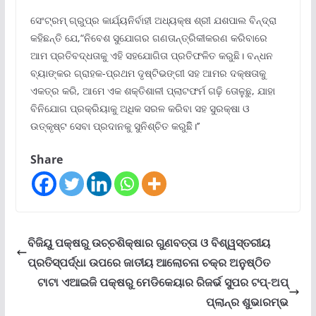
ସେଂଟ୍ରମ୍ ଗ୍ରୁପ୍‌ର କାର୍ଯ୍ୟନିର୍ବାହୀ ଅଧ୍ୟକ୍ଷ ଶ୍ରୀ ଯଶପାଲ ବିନ୍ଦ୍ରା
କହିଛନ୍ତି ଯେ,“ନିବେଶ ସୁଯୋଗର ଗଣତାନ୍ତ୍ରିକୀକରଣ କରିବାରେ
ଆମ ପ୍ରତିବଦ୍ଧତାକୁ ଏହି ସହଯୋଗିତା ପ୍ରତିଫଳିତ କରୁଛି। ବନ୍ଧନ
ବ୍ୟାଙ୍କର ଗ୍ରାହକ-ପ୍ରଥମ ଦୃଷ୍ଟିଭଙ୍ଗୀ ସହ ଆମର ଦକ୍ଷତାକୁ
ଏକତ୍ର କରି, ଆମେ ଏକ ଶକ୍ତିଶାଳୀ ପ୍ଲାଟଫର୍ମ ଗଢ଼ି ତୋଳୁଛୁ, ଯାହା
ବିନିଯୋଗ ପ୍ରକ୍ରିୟାକୁ ଅଧିକ ସରଳ କରିବା ସହ ସୁରକ୍ଷା ଓ
ଉତ୍କୃଷ୍ଟ ସେବା ପ୍ରଦାନକୁ ସୁନିଶ୍ଚିତ କରୁଛିି।’’
Share
ବିଜିୟୁ ପକ୍ଷରୁ ଉଚ୍ଚଶିକ୍ଷାର ଗୁଣବତ୍ତା ଓ ବିଶ୍ୱସ୍ତରୀୟ
ପ୍ରତିସ୍ପର୍ଦ୍ଧା ଉପରେ ଜାତୀୟ ଆଲୋଚନା ଚକ୍ର ଅନୁଷ୍ଠିତ
ଟାଟା ଏଆଇଜି ପକ୍ଷରୁ ମେଡିକେୟାର ରିଜର୍ଭ ସୁପର ଟପ୍‌-ଅପ୍
ପ୍ଲାନ୍‌ର ଶୁଭାରମ୍ଭ