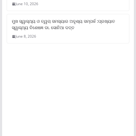
June 10, 2026
ମୁଖ ସ୍ୱାସ୍ଥ୍ୟ ଓ ତ୍ୱଚା ସମସ୍ୟାର ଅଦୃଶ୍ୟ ସମ୍ପର୍କ :ପ୍ରଖ୍ୟାତ
ସ୍ୱାସ୍ଥ୍ୟ ବିଶେଷଜ୍ଞ ଡା. ସୋନିଆ ଦତ୍ତ
June 8, 2026