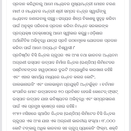
ପ୍ରଦାନ କରିଥିବାରୁ ଆମେ ମାନ୍ୟବର ମୁଖ୍ୟମନ୍ତ୍ରୀ ମୋହନ ଚରଣ
ମାଝୀ ଓ ମାନ୍ୟବର ମନ୍ତ୍ରୀ ଶ୍ରୀ ସମ୍ପଦ ଚନ୍ଦ୍ର ସ୍ୱାଇଁଙ୍କୁ
ଧନ୍ୟବାଦ ଜଣାଇବାକୁ ଚାହୁଛୁ। ରାଜ୍ୟର ଶିଳ୍ପ ବିକାଶକୁ ସୁଦୃଢ଼ କରିବା
ପାଇଁ ଅନୁକୂଳ ପରିବେଶ ପ୍ରଦାନ କରିବା ନିମନ୍ତେ ସରକାରଙ୍କ
ପ୍ରତ୍ୟକ୍ଷ ପଦକ୍ଷେପକୁ ଆମେ ସ୍ୱୀକାର କରୁଛୁ। ଓଡ଼ିଶାର
ଅର୍ଥନୈତିକ ଅଭିବୃଦ୍ଧି ଯାତ୍ରା ପ୍ରତି ଗଠନମୂଳକ ଯୋଗଦାନ ପ୍ରଦାନ
କରିବା ପାଇଁ ଆମେ ଅତ୍ୟନ୍ତ ବିଶ୍ୱାସୀ।’’
ପ୍ରତିଷ୍ଠିତ ବିସି ଜିନ୍ଦଲ ଗ୍ରୁପର ଏକ ଅଂଶ ତଥା ଭାରତର ଅନ୍ୟତମ
ଅଗ୍ରଣୀ ଇସ୍ପାତ ଉତ୍ପାଦ ନିର୍ମାତା ଜିନ୍ଦଲ (ଇଣ୍ଡିଆ) ଲିମିଟେଡର
ପଶ୍ଚିମବଙ୍ଗର ହାୱଡ଼ାଠାରେ ଦୁଇଟି ଅତ୍ୟାଧୁନିକ କାରଖାନା ରହିଛି
ଏବଂ ଏହାର ସାମର୍ଥ୍ୟ ମଧ୍ୟରେ ଉନ୍ନତ କଲର କୋଟିଂ,
ଗାଲଭାନାଇଜିଂ ଏବଂ ଗାଲଭାଲୁମ ପ୍ରଯୁକ୍ତି ଅନ୍ତର୍ଭୁକ୍ତ । ବର୍ତମାନ
କଂପାନିର ମୋଟ ଉତ୍ପାଦନର ୭୦ ପ୍ରତିଶତ ହେଉଛି କୋଟେଡ୍ ଫ୍ଲାଟ୍
ଇସ୍ପାତ ଉତ୍ପାଦ ଯାହା ଭବିଷ୍ୟତର ଅଭିବୃଦ୍ଧି ଏବଂ ସମ୍ପ୍ରସାରଣ
ପାଇଁ ଏକ ପ୍ରମୁଖ କ୍ଷେତ୍ର ହୋଇ ରହିଛି।
୧୯୫୨ ମସିହାରେ ସ୍ଥାପିତ ଜିନ୍ଦଲ (ଇଣ୍ଡିଆ) ଲିମିଟେଡ ବିସି ଜିନ୍ଦଲ
ଗ୍ରୁପର ଏକ ଅଂଶ ଯାହା ଏକ ଅଗ୍ରଣୀ ଭାରତୀୟ ସଂସ୍ଥା। ୧୮,୦୦୦
କୋଟି ଟଙ୍କାରୁ ଅଧିକ କାରବାର ସହ ଗ୍ରୁପ୍ ପ୍ୟାକେଜିଂ ଫିଲ୍ମ, ଶକ୍ତି