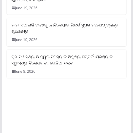
June 19, 2026
ଟାଟା ଏଆଇଜି ପକ୍ଷରୁ ମେଡିକେୟାର ରିଜର୍ଭ ସୁପର ଟପ୍‌-ଅପ୍ ପ୍ଲାନ୍‌ର
ଶୁଭାରମ୍ଭ
June 10, 2026
ମୁଖ ସ୍ୱାସ୍ଥ୍ୟ ଓ ତ୍ୱଚା ସମସ୍ୟାର ଅଦୃଶ୍ୟ ସମ୍ପର୍କ :ପ୍ରଖ୍ୟାତ
ସ୍ୱାସ୍ଥ୍ୟ ବିଶେଷଜ୍ଞ ଡା. ସୋନିଆ ଦତ୍ତ
June 8, 2026