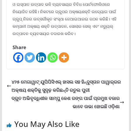
ଓ ଇସ୍ପାତ ଉତ୍ପାଦ ଭଳି ବ୍ୟବସାୟର ବିବିଧ ପୋର୍ଟଫୋଲିଓରେ
ନିୟୋଜିତ ରହିଛି। ନିକଟରେ ଗ୍ରୁପର ଅକ୍ଷୟଶକ୍ତି ଉଦ୍ୟୋଗ ପାଇଁ
ଗ୍ରୁପ୍ ନିଜର ଉତ୍ସର୍ଗୀକୃତ ସଂସ୍ଥା ଜେଆଇଆରଇ ଗଠନ କରିଛି। ଏହି
କମ୍ପାନୀ ଅକ୍ଷୟ ଶକ୍ତି ଉତ୍ପାଦନ, ସୋଲାର ସେଲ୍ ଏବଂ ମଡ୍ୟୁଲ୍
ଉତ୍ପାଦନ ବ୍ୟବସାୟର ତଦାରଖ କରିବ।
Share
୪୨୫ ମେଗାୱାଟ୍ ୟୁପିପିସିଏଲ୍ ହାସଲ ସହ ହିନ୍ଦୁସ୍ତାନ ପାୱାର୍‌ରର
ଅକ୍ଷୟ ଶକ୍ତିକୁ ସୁଦୃଢ଼ କରିଛନ୍ତି ରତୁଲ ପୁରୀ
ଦ୍ରୁତ ଅଭିବୃଦ୍ଧିଶୀଳ ସାମ୍ପୁ କେଶ ରଙ୍ଗ ପାଇଁ ପ୍ରମୁଖ ବଜାର
ଭାବେ ଉଭା ହୋଇଛି ଓଡ଼ିଶା
You May Also Like