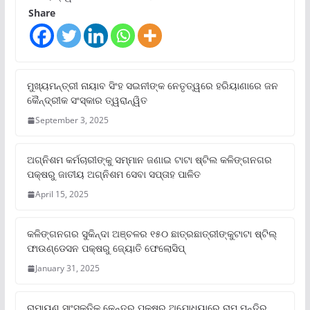
Share
ମୁଖ୍ୟମନ୍ତ୍ରୀ ନାୟାବ ସିଂହ ସଇନୀଙ୍କ ନେତୃତ୍ୱରେ ହରିୟାଣାରେ ଜନ
କୈନ୍ଦ୍ରୀକ ସଂସ୍କାର ତ୍ୱରାନ୍ୱିତ
September 3, 2025
ଅଗ୍ନିଶମ କର୍ମଚାରୀଙ୍କୁ ସମ୍ମାନ ଜଣାଇ ଟାଟା ଷ୍ଟିଲ କଳିଙ୍ଗନଗର
ପକ୍ଷରୁ ଜାତୀୟ ଅଗ୍ନିଶମ ସେବା ସପ୍ତାହ ପାଳିତ
April 15, 2025
କଳିଙ୍ଗନଗର ସୁକିନ୍ଦା ଅଞ୍ଚଳର ୧୫୦ ଛାତ୍ରଛାତ୍ରୀଙ୍କୁଟାଟା ଷ୍ଟିଲ୍
ଫାଉଣ୍ଡେସନ ପକ୍ଷରୁ ଜ୍ୟୋତି ଫେଲୋସିପ୍‌
January 31, 2025
ରାମାୟଣ ସାଂସ୍କୃତିକ କେନ୍ଦ୍ର ପକ୍ଷରୁ ଅଯୋଧ୍ୟାରେ ରାମ ମନ୍ଦିର