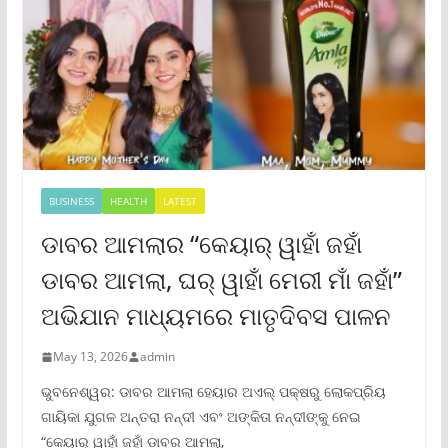
BUSINESS
HEALTH
LATEST
ଡାବର ଆମଲାର “କେୟାର୍ ୱାହାଁ ଜହାଁ
ଡାବର ଆମଲା, ଘର୍ ୱାହାଁ ମେରୀ ମାଁ ଜହାଁ”
ଅଭିଯାନ ମାଧ୍ୟମରେ ମାତୃଦିବସ ପାଳନ
May 13, 2026
admin
ଭୁବନେଶ୍ୱର: ଡାବର ଆମଲା ହେୟାର ଅଏଲ୍ ପକ୍ଷରୁ ଲୋକପ୍ରିୟ
ଗାୟିକା ଯୁଗଳ ଅନ୍ତରା ନନ୍ଦୀ ଏବଂ ଅଙ୍କିତା ନନ୍ଦୀଙ୍କୁ ନେଇ
“କେୟାର୍ ୱାହାଁ ଜହାଁ ଡାବର ଆମଲା,