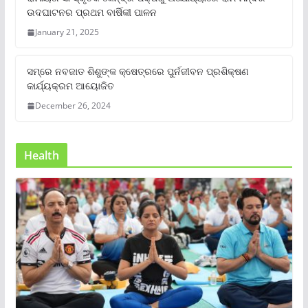
ଉଦଘାଟନର ପ୍ରଥମ ବାର୍ଷିକୀ ପାଳନ
January 21, 2025
ସମ୍‌ରେ ନବଜାତ ଶିଶୁଙ୍କ କ୍ଷେତ୍ରରେ ପୁର୍ନଜୀବନ ପ୍ରଶିକ୍ଷଣ
କାର୍ଯ୍ୟକ୍ରମ ଆୟୋଜିତ
December 26, 2024
Health