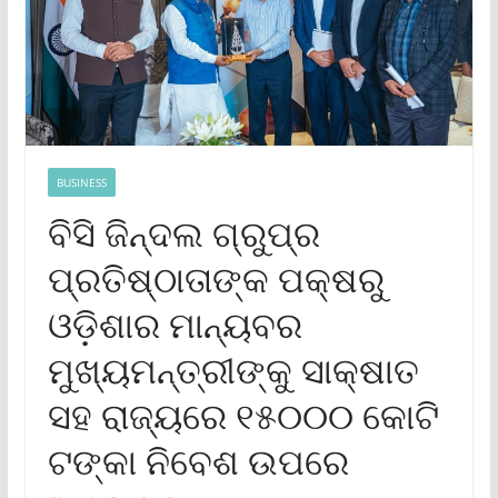
BUSINESS
ବିସି ଜିନ୍ଦଲ ଗ୍ରୁପ୍‌ର
ପ୍ରତିଷ୍ଠାତାଙ୍କ ପକ୍ଷରୁ
ଓଡ଼ିଶାର ମାନ୍ୟବର
ମୁଖ୍ୟମନ୍ତ୍ରୀଙ୍କୁ ସାକ୍ଷାତ
ସହ ରାଜ୍ୟରେ ୧୫୦୦୦ କୋଟି
ଟଙ୍କା ନିବେଶ ଉପରେ