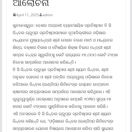
ଆଲୋଚନା
April 11, 2025
admin
ଭୁବନେଶ୍ୱର: ଦେଶର ଅଗ୍ରଣୀ ବ୍ୟାବସାୟିକ ପ୍ରତିଷ୍ଠାନ ବି ସି
ଜିନ୍ଦଲ ଗ୍ରୁପ୍‌ର ପ୍ରତିଷ୍ଠାତାମାନେ ନୂଆଦିଲ୍ଲୀରେ ଓଡ଼ିଶାର
ମାନ୍ୟବର ମୁଖ୍ୟମନ୍ତ୍ରୀ ଶ୍ରୀ ମୋହନ ଚରଣ ମାଝୀ ଓ ମାନ୍ୟବର
ଶିଳ୍ପ, ଦକ୍ଷତା ବିକାଶ ଓ ବୈଷୟିକ ଶିକ୍ଷା ବିଭାଗ ମନ୍ତ୍ରୀ ଶ୍ରୀ
ସମ୍ପଦ ଚନ୍ଦ୍ର ସ୍ୱାଇଁଙ୍କୁ ଭେଟି ରାଜ୍ୟରେ ୧୫,୦୦୦ କୋଟି ଟଙ୍କା
ନିବେଶ ସମ୍ପର୍କରେ ଆଲୋଚନା କରିଛନ୍ତି।
ବି ସି ଜିନ୍ଦଲ ଗ୍ରୁପ୍‌ଣ ପ୍ରତିଷ୍ଠାତା ଶ୍ରୀ ଶ୍ୟାମ ଜିନ୍ଦଲ, ଶ୍ରୀ
ଅନୁଭବ ପୋଦାର ଓ ଶ୍ରୀ ଅଙ୍କିତ ଅଗ୍ରୱାଲ୍ ଓଡ଼ିଶାରେ ନିବେଶ
ଜରିଆରେ ଜିନ୍ଦଲ (ଇଣ୍ଡିଆ) ଲିମିଟେଡ୍‌ର ଇସ୍ପାତ ଉତ୍ପାଦନ
କ୍ଷମତାର ସମ୍ପ୍ରସାରଣ ସମ୍ପର୍କରେ ଆଲୋଚନା କରିଥିଲେ। ଏହି
ଗୁରୁତ୍ୱପୂର୍ଣ୍ଣ ପଦକ୍ଷେପ ଅନୁସାରେ କମ୍ପାନି ୨୦୩୦ ସୁଦ୍ଧା ୧୫
ହଜାର କୋଟି ଟଙ୍କାର ପୁ୍‌ଞ୍ଜିନିବେଶ କରିବାକୁ ଆକଳନ କରିଛି।
ଏହି ଅବସରରେ ବି ସି ଜିନ୍ଦଲ ଗ୍ରୁପ୍‌ର ପ୍ରତିଷ୍ଠାତା ଶ୍ରୀ ଶ୍ୟାମ
ଜିନ୍ଦଲ କହିଛନ୍ତି ଯେ, “ଓଡ଼ିଶାରେ ଜିନ୍ଦଲ (ଇଣ୍ଡିଆ) ଲିମିଟେଡ୍‌ର
ସମ୍ପ୍ରସାରଣ ଯୋଜନା ବିଷୟରେ ଆଲୋଚନା କରିବା ଲାଗି ସୁଯୋଗ