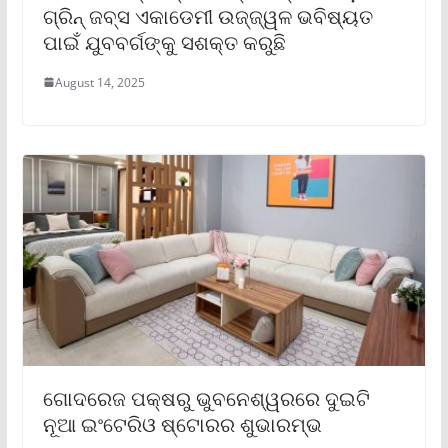
ଗ୍ରିନ୍ ଜବ୍‌ସ ଏକାଡେମୀ ଉଜ୍ଜ୍ୱଳ ଭବିଷ୍ୟତ
ପାଇଁ ଯୁବବର୍ଗଙ୍କୁ ସଶକ୍ତ କରୁଛି
August 14, 2025
ଗୋଦରେଜ ପକ୍ଷରୁ ଭୁବନେଶ୍ୱରରେ ଦୁଇଟି
ନୂଆ ଇଂଟେରିଓ ଷ୍ଟୋରର ଶୁଭାରମ୍ଭ