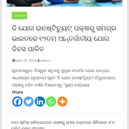
HEALTH
ଦି ଯୋଗ ଇନଷ୍ଟିଚ୍ୟୁଟ୍ ପକ୍ଷରୁ ସମଗ୍ର
ଭାରତରେ ୧୨ତମ ଆନ୍ତର୍ଜାତୀୟ ଯୋଗ
ଦିବସ ପାଳିତ
June 24, 2026
admin
ଭୁବନେଶ୍ୱର: ବିଶ୍ୱର ସବୁଠାରୁ ପୁରୁଣା ସଂଗଠିତ ଯୋଗ କେନ୍ଦ୍ର,
ସାନ୍ତାକ୍ରୁଜ୍ (ମୁମ୍ବାଇ) ସ୍ଥିତ ‘ଦି ଯୋଗ ଇନଷ୍ଟିଚ୍ୟୁଟ୍‌’ (ଟିୱାଇଆଇ),
ପକ୍ଷରୁ ଚଳିତ ବର୍ଷର ବିଷୟବସ୍ତୁ “ସୁସ୍ଥ ବାର୍ଦ୍ଧକ୍ୟ
Share
ଟାଟା ଷ୍ଟିଲ୍‌ କଳିଙ୍ଗନଗର ପକ୍ଷରୁ ମେଗା ରକ୍ତଦାନ ଶିବିରରେ ୨୮୦
ୟୁନିଟ୍‌ ରକ୍ତ ସଂଗୃହୀତ