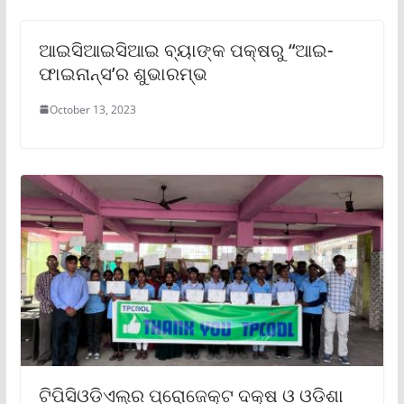
ଆଇସିଆଇସିଆଇ ବ୍ୟାଙ୍କ ପକ୍ଷରୁ “ଆଇ-
ଫାଇନାନ୍ସ’ର ଶୁଭାରମ୍ଭ
October 13, 2023
ଟିପିସିଓଡିଏଲ୍‌ର ପ୍ରୋଜେକ୍ଟ ଦକ୍ଷ ଓ ଓଡ଼ିଶା