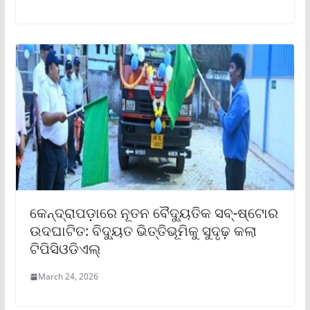
କେନ୍ଦ୍ରାପଡ଼ାରେ ନୂତନ ବୈଦ୍ୟୁତିକ ସବ୍-ଷ୍ଟୋର
ଉଦଘାଟିତ: ବିଦ୍ୟୁତ ଭିତ୍ତିଭୂମିକୁ ସୁଦୃଢ଼ କଲା
ଟିପିସିଓଡିଏଲ୍
March 24, 2026