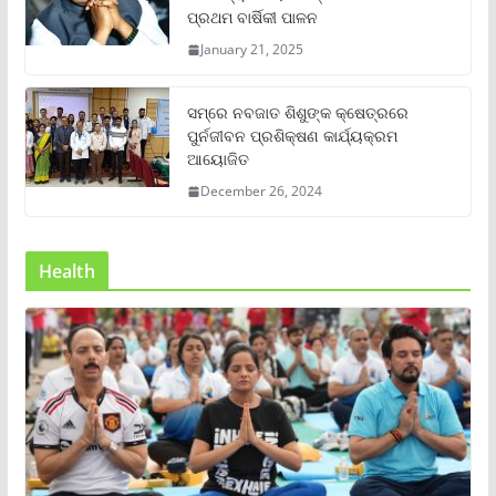
ପ୍ରଥମ ବାର୍ଷିକୀ ପାଳନ
January 21, 2025
ସମ୍‌ରେ ନବଜାତ ଶିଶୁଙ୍କ କ୍ଷେତ୍ରରେ
ପୁର୍ନଜୀବନ ପ୍ରଶିକ୍ଷଣ କାର୍ଯ୍ୟକ୍ରମ
ଆୟୋଜିତ
December 26, 2024
Health