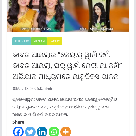
BUSINESS
HEALTH
LATEST
ଡାବର ଆମଲାର “କେୟାର୍ ୱାହାଁ ଜହାଁ
ଡାବର ଆମଲା, ଘର୍ ୱାହାଁ ମେରୀ ମାଁ ଜହାଁ”
ଅଭିଯାନ ମାଧ୍ୟମରେ ମାତୃଦିବସ ପାଳନ
May 13, 2026
admin
ଭୁବନେଶ୍ୱର: ଡାବର ଆମଲା ହେୟାର ଅଏଲ୍ ପକ୍ଷରୁ ଲୋକପ୍ରିୟ
ଗାୟିକା ଯୁଗଳ ଅନ୍ତରା ନନ୍ଦୀ ଏବଂ ଅଙ୍କିତା ନନ୍ଦୀଙ୍କୁ ନେଇ
“କେୟାର୍ ୱାହାଁ ଜହାଁ ଡାବର ଆମଲା,
Share