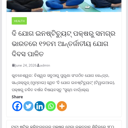
HEALTH
ଦି ଯୋଗ ଇନଷ୍ଟିଚ୍ୟୁଟ୍ ପକ୍ଷରୁ ସମଗ୍ର
ଭାରତରେ ୧୨ତମ ଆନ୍ତର୍ଜାତୀୟ ଯୋଗ
ଦିବସ ପାଳିତ
June 24, 2026
admin
ଭୁବନେଶ୍ୱର: ବିଶ୍ୱର ସବୁଠାରୁ ପୁରୁଣା ସଂଗଠିତ ଯୋଗ କେନ୍ଦ୍ର,
ସାନ୍ତାକ୍ରୁଜ୍ (ମୁମ୍ବାଇ) ସ୍ଥିତ ‘ଦି ଯୋଗ ଇନଷ୍ଟିଚ୍ୟୁଟ୍‌’ (ଟିୱାଇଆଇ),
ପକ୍ଷରୁ ଚଳିତ ବର୍ଷର ବିଷୟବସ୍ତୁ “ସୁସ୍ଥ ବାର୍ଦ୍ଧକ୍ୟ
Share
ଟାଟା ଷ୍ଟିଲ୍‌ କଳିଙ୍ଗନଗର ପକ୍ଷରୁ ମେଗା ରକ୍ତଦାନ ଶିବିରରେ ୨୮୦