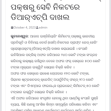
ପକ୍ଷରୁ ସେବି ନିକଟରେ
ଡିଆର୍‌ଏଚ୍‌ପି ଦାଖଲ
October 4, 2023
admin
ଭୁବନେଶ୍ୱର
: ଆଜାଦ ଇଞ୍ଜିନିୟରିଂ ଲିମିଟେଡ୍ ପକ୍ଷରୁ ଭାରତୀୟ
ପ୍ରତିଭୂତି ଓ ବିନିମୟ ବୋର୍ଡ (ସେବି) ନିକଟରେ ଡ୍ରାଫ୍ଟ ରେଡ୍ ହେରିଂ
ପ୍ରୋସ୍‌ପେକ୍ଟସ୍ (ଡିଆର୍‌ଏଚ୍‌ପି) ଦାଖଲ କରାଯାଇଛି । କଂପାନି
ଇନିସିଆଲ ପବ୍ଲିକ୍ ଅଫର ଜରିଆରେ ୨୪୦ କୋଟି ଟଙ୍କା ସଂଗ୍ରହ
କରିବାକୁ ଲକ୍ଷ୍ୟ ରଖିଥିବା ବେଳେ ଅଫର ଫର୍ ସେଲ୍‌ରେ ୫୦୦ କୋଟି
ଟଙ୍କା ମୂଲ୍ୟର ଇକ୍ୱିଟି ସେୟାର ବିକ୍ରି କରିବ ।
ଅଫର ଫର ସେଲ୍‌ରେ ରାକେଶ ଚୋପଦାର ୧୭୦ କୋଟି ଟଙ୍କା,
ପିରାମଳ ଷ୍ଟ୍ରକଚରଡ୍ କ୍ରେଡିଟ୍ ଅପର୍ଚୁନିଟିଜ୍ ଫଣ୍ଡ୍ ୨୮୦ କୋଟି
ଟଙ୍କା ଏବଂ ଡିଏମ୍‌ଆଇ ଫାଇନାନ୍ସ ପ୍ରାଇଭେଟ୍ ଲିମିଟେଡ୍ ୫୦ କୋଟି
ଟଙ୍କାର ଇକ୍ୱିଟି ସେୟାର ବିକ୍ରି କରିବେ ।
ଏହି ଅଫର ଜରିଆରେ ସଂଗୃହୀତ ହେବାକୁ ଥିବା ପାଣ୍ଠିକୁ କଂପାନି ପୁଞ୍ଜି
ବ୍ୟୟ, କିଛି ଋଣକୁ ଆଂଶିକ କିମ୍ବା ସମ୍ପୂର୍ଣ୍ଣ ପରିଶୋଧ କରିବା ଏବଂ
ଅବଶିଷ୍ଟ ରାଶିକୁ ସାଧାରଣ କର୍ପୋରେଟ୍ କାର୍ଯ୍ୟରେ ଖର୍ଚ୍ଚ କରିବ ।