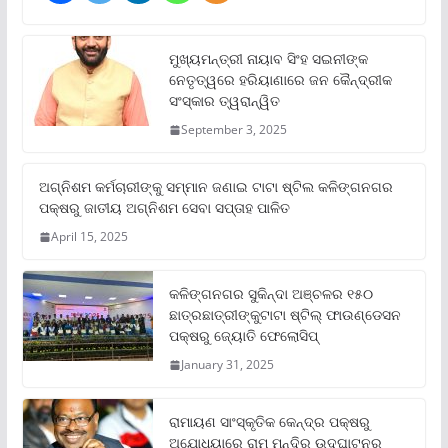
ମୁଖ୍ୟମନ୍ତ୍ରୀ ନାୟାବ ସିଂହ ସଇନୀଙ୍କ
ନେତୃତ୍ୱରେ ହରିୟାଣାରେ ଜନ କୈନ୍ଦ୍ରୀକ
ସଂସ୍କାର ତ୍ୱରାନ୍ୱିତ
September 3, 2025
ଅଗ୍ନିଶମ କର୍ମଚାରୀଙ୍କୁ ସମ୍ମାନ ଜଣାଇ ଟାଟା ଷ୍ଟିଲ କଳିଙ୍ଗନଗର
ପକ୍ଷରୁ ଜାତୀୟ ଅଗ୍ନିଶମ ସେବା ସପ୍ତାହ ପାଳିତ
April 15, 2025
କଳିଙ୍ଗନଗର ସୁକିନ୍ଦା ଅଞ୍ଚଳର ୧୫୦
ଛାତ୍ରଛାତ୍ରୀଙ୍କୁଟାଟା ଷ୍ଟିଲ୍ ଫାଉଣ୍ଡେସନ
ପକ୍ଷରୁ ଜ୍ୟୋତି ଫେଲୋସିପ୍‌
January 31, 2025
ରାମାୟଣ ସାଂସ୍କୃତିକ କେନ୍ଦ୍ର ପକ୍ଷରୁ
ଅଯୋଧ୍ୟାରେ ରାମ ମନ୍ଦିର ଉଦଘାଟନର