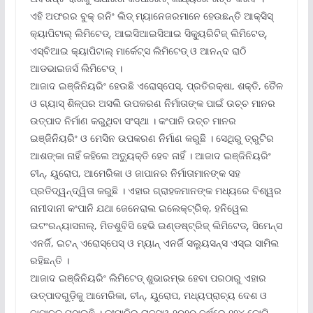
ଏହି ଅଫରର ବୁକ୍ ରନିଂ ଲିଡ୍ ମ୍ୟାନେଜରମାନେ ହେଉଛନ୍ତି ଆକ୍ସିସ୍
କ୍ୟାପିଟାଲ୍ ଲିମିଟେଡ୍‌, ଆଇସିଆଇସିଆଇ ସିକ୍ୟୁରିଟିଜ୍ ଲିମିଟେଡ୍‌,
ଏସ୍‌ବିଆଇ କ୍ୟାପିଟାଲ୍ ମାର୍କେଟ୍‌ସ ଲିମିଟେଡ୍ ଓ ଆନନ୍ଦ ରାଠି
ଆଡଭାଇଜର୍ସ ଲିମିଟେଡ୍ ।
ଆଜାଦ ଇଞ୍ଜିନିୟରିଂ ହେଉଛି ଏରୋସ୍ପେସ୍‌, ପ୍ରତିରକ୍ଷା, ଶକ୍ତି, ତୈଳ
ଓ ଗ୍ୟାସ୍ ଶିଳ୍ପର ଅସଲି ଉପକରଣ ନିର୍ମାତାଙ୍କ ପାଇଁ ଉଚ୍ଚ ମାନର
ଉତ୍ପାଦ ନିର୍ମାଣ କରୁଥିବା ସଂସ୍ଥା । କଂପାନି ଉଚ୍ଚ ମାନର
ଇଞ୍ଜିନିୟରିଂ ଓ ମେସିନ ଉପକରଣ ନିର୍ମାଣ କରୁଛି । ସେଥିରୁ ତ୍ରୁଟିର
ଆଶଙ୍କା ନାହିଁ କହିଲେ ଅତ୍ୟୁକ୍ତି ହେବ ନାହିଁ । ଆଜାଦ ଇଞ୍ଜିନିୟରିଂ
ଚୀନ୍‌, ୟୁରୋପ, ଆମେରିକା ଓ ଜାପାନର ନିର୍ମାତାମାନଙ୍କ ସହ
ପ୍ରତିଦ୍ୱନ୍ଦ୍ୱିତା କରୁଛି । ଏହାର ଗ୍ରାହକମାନଙ୍କ ମଧ୍ୟରେ ବିଶ୍ୱର
ନାମୀଦାନୀ କଂପାନି ଯଥା ଜେନେରାଲ ଇଲେକ୍ଟ୍ରିକ୍‌, ହନିୱେଲ
ଇଟଂରନ୍ୟାସନାଲ୍‌, ମିତଶୁବିସି ହେଭି ଇଣ୍ଡଷ୍ଟ୍ରିଜ୍ ଲିମିଟେଡ୍‌, ସିମେନ୍ସ
ଏନର୍ଜି, ଇଟନ୍ ଏରୋସ୍ପେସ୍ ଓ ମ୍ୟାନ୍ ଏନର୍ଜି ସଲ୍ୟୁସନ୍ସ ଏସ୍‌ଇ ସାମିଲ
ରହିଛନ୍ତି ।
ଆଜାଦ ଇଞ୍ଜିନିୟରିଂ ଲିମିଟେଡ୍ ଶୁଭାରମ୍ଭ ହେବା ପରଠାରୁ ଏହାର
ଉତ୍ପାଦଗୁଡ଼ିକୁ ଆମେରିକା, ଚୀନ୍‌, ୟୁରୋପ, ମଧ୍ୟପ୍ରାଚ୍ୟ ଦେଶ ଓ
ଜାପାନକୁ ପଠାଉଛି । କଂପାନିର ରାଜସ୍ୱ ୨୦୨୦ ବର୍ଷରେ ୧୨୪ କୋଟି