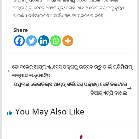
ଟଙ୍କା ଥିବା ବେଳେ ୨୦୨୩ ସୁଦ୍ଧା ତାହା ୨୫୧.୬ କୋଟି ଟଙ୍କାକୁ ବୃଦ୍ଧି
ପାଇଛି । ଇବିଆଇଟିଡିଏ ମାର୍ଜିନ୍ ୩୧.୬୧ ପ୍ରତିଶତ ରହିଛି ।
Share
ଗୋଦରେଜ୍ ଆପ୍ଲାଏନ୍‌ସେସ୍ ପକ୍ଷରୁ ଉତ୍ସବ ଋତୁ ପାଇଁ ପ୍ରିମିୟମ୍
ଉତ୍ପାଦ ଉନ୍ମୋଚିତ
ପପୁଲାର ଭେଇକିଲ୍‌ସ ଆଣ୍ଡ୍ ସର୍ଭିସେସ୍ ପକ୍ଷରୁ ସେବି ନିକଟରେ
ଡିଆର୍‌ଏଚ୍‌ପି ଦାଖଲ
You May Also Like