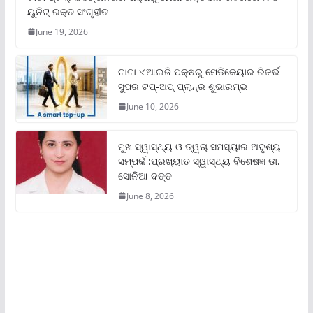
ୟୁନିଟ୍‌ ରକ୍ତ ସଂଗୃହୀତ
June 19, 2026
ଟାଟା ଏଆଇଜି ପକ୍ଷରୁ ମେଡିକେୟାର ରିଜର୍ଭ
ସୁପର ଟପ୍‌-ଅପ୍ ପ୍ଲାନ୍‌ର ଶୁଭାରମ୍ଭ
June 10, 2026
ମୁଖ ସ୍ୱାସ୍ଥ୍ୟ ଓ ତ୍ୱଚା ସମସ୍ୟାର ଅଦୃଶ୍ୟ
ସମ୍ପର୍କ :ପ୍ରଖ୍ୟାତ ସ୍ୱାସ୍ଥ୍ୟ ବିଶେଷଜ୍ଞ ଡା.
ସୋନିଆ ଦତ୍ତ
June 8, 2026