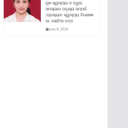
ମୁଖ ସ୍ୱାସ୍ଥ୍ୟ ଓ ତ୍ୱଚା
ସମସ୍ୟାର ଅଦୃଶ୍ୟ ସମ୍ପର୍କ
:ପ୍ରଖ୍ୟାତ ସ୍ୱାସ୍ଥ୍ୟ ବିଶେଷଜ୍ଞ
ଡା. ସୋନିଆ ଦତ୍ତ
June 8, 2026