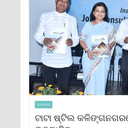
BUSINESS
ଟାଟା ଷ୍ଟିଲ କଳିଙ୍ଗନଗରର