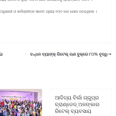
ଘର ଅଧିକାରୀ ଓ କର୍ମଚାରୀଙ୍କ ସମେତ ପ୍ରାୟ ୧୦୦ ଜଣ ଯୋଗ ଦେଇଥିଲେ ।
ାଇ
ବନ୍ଧନ ବ୍ୟାଙ୍କ୍ ରିଟେଲ୍ ଋଣ ବୁକ୍‌ରେ ୮୦% ବୃଦ୍ଧି
ଆଦିତ୍ୟ ବିର୍ଲା ଗ୍ରୁପ୍‌ର
ବ୍ରାଣ୍ଡେଡ୍ ଅଳଙ୍କାର
ରିଟେଲ୍ ବ୍ୟବସାୟ