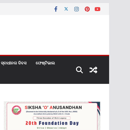
ସ୍ବାଧୀନତା ଦିବସ
ଫେଷ୍ଟିଭାଲ