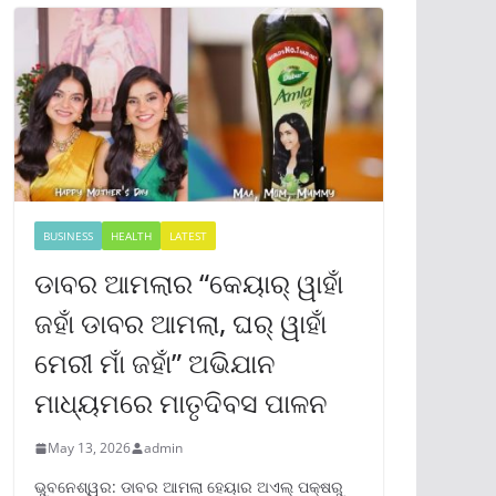
BUSINESS
HEALTH
LATEST
ଡାବର ଆମଲାର “କେୟାର୍ ୱାହାଁ
ଜହାଁ ଡାବର ଆମଲା, ଘର୍ ୱାହାଁ
ମେରୀ ମାଁ ଜହାଁ” ଅଭିଯାନ
ମାଧ୍ୟମରେ ମାତୃଦିବସ ପାଳନ
May 13, 2026
admin
ଭୁବନେଶ୍ୱର: ଡାବର ଆମଲା ହେୟାର ଅଏଲ୍ ପକ୍ଷରୁ