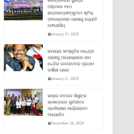
କଳିଙ୍ଗନଗର ସୁକିନ୍ଦା
ଅଞ୍ଚଳର ୧୫୦
ଛାତ୍ରଛାତ୍ରୀଙ୍କୁଟାଟା ଷ୍ଟିଲ୍
ଫାଉଣ୍ଡେସନ ପକ୍ଷରୁ ଜ୍ୟୋତି
ଫେଲୋସିପ୍‌
January 31, 2025
ରାମାୟଣ ସାଂସ୍କୃତିକ କେନ୍ଦ୍ର
ପକ୍ଷରୁ ଅଯୋଧ୍ୟାରେ ରାମ
ମନ୍ଦିର ଉଦଘାଟନର ପ୍ରଥମ
ବାର୍ଷିକୀ ପାଳନ
January 21, 2025
ସମ୍‌ରେ ନବଜାତ ଶିଶୁଙ୍କ
କ୍ଷେତ୍ରରେ ପୁର୍ନଜୀବନ
ପ୍ରଶିକ୍ଷଣ କାର୍ଯ୍ୟକ୍ରମ
ଆୟୋଜିତ
December 26, 2024