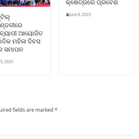
କ୍ଷେତ୍ରରେ ପ୍ରବେଶ
June 8, 2023
ଟିଲ୍
ଣ୍ଡଳୀରେ
ହବ୍ୟାପୀ ଆୟୋଜିତ
ଜାତିକ ମହିଳା ଦିବସ
ର ସମାପନ
5, 2023
ired fields are marked
*