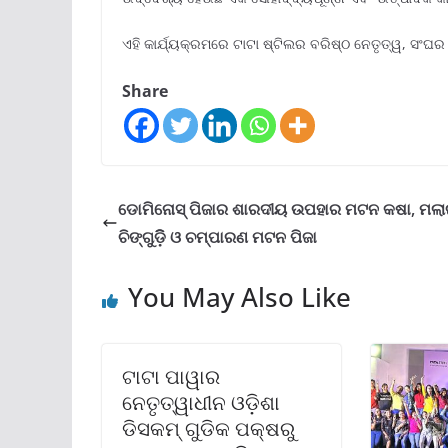
ଏହି କାର୍ଯ୍ୟକ୍ରମରେ ଟାଟା ଷ୍ଟିଲର ବରିଷ୍ଠ ନେତୃତ୍ୱ, ସଂ
Share
ଡୋମିନୋସ୍‌ ପିଜାର ଶାରଦୀୟ ଉପହାର ମଟନ କଷା, ମଲ
ଚିଙ୍ଗୁଡ଼ିି ଓ ଚମ୍ପାରଣ ମଟନ ପିଜା
You May Also Like
ଟାଟା ପାୱାର
ନେତୃତ୍ୱାଧୀନ ଓଡ଼ିଶା
ଡିସକମ୍ ଗୁଡିକ ପକ୍ଷରୁ