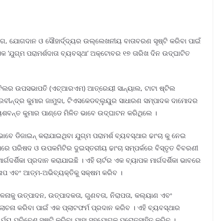
ୋଗ, ଯୋଗଦାନ ଓ ସୌହାର୍ଦ୍ଦ୍ୟର ଉଲ୍ଲେଖନୀୟ ବାତାବରଣ ସୃଷ୍ଟି କରିବା ପାଇଁ
 ‘ଯୁଗ୍ମ ପରାମର୍ଶଦାତା ବ୍ୟବସ୍ଥା’ ଅକ୍ଟୋବର ୧୭ ତାରିଖ ଦିନ ଉଦ୍‌ଘାଟିତ
ଟିଲର ଉପସଭାପତି (ଏଚ୍‌ଆରଏମ) ଆତ୍ରେୟୀ ସାନ୍ୟାଲ, ଟାଟା ଷ୍ଟିଲ
ି ରବୀନ୍ଦ୍ର କୁମାର ଜାମୁଦା, ଟିଏସକେଡବ୍ଲୁୟୁର ସାଧାରଣ ସମ୍ପାଦକ ଦାମୋଦର
ନ୍ତ କୁମାର ପାଣ୍ଡେ ମିଳିତ ଭାବେ ଉଦ୍‌ଘାଟନ କରିଥିଲେ ।
ବେ ଡିଜାଇନ୍ କରାଯାଇଥିବା ଯୁଗ୍ମ ପରାମର୍ଶ ବ୍ୟବସ୍ଥାର ଢାଂଚା କୁ ନେଇ
ଥିରେ ପରିଷଦ ଓ ଉପକମିଟିର ଦୁଇସ୍ତରୀୟ ଢାଂଚା ସମ୍ପର୍କରେ ବିସ୍ତୃତ ବିବରଣୀ
ର୍ଶିକା ପ୍ରଦାନ କରାଯାଇଛି । ଏହି ଚାର୍ଟର ଏକ ବ୍ୟାପକ ମାର୍ଗଦର୍ଶିକା ଭାବରେ
ାଳାପ ଏବଂ ଆତ୍ମ-ଅଭିବ୍ୟକ୍ତିକୁ ସକ୍ଷମ କରିବ ।
ିଚାଳନାକୁ ଉତ୍ପାଦନ, ଉତ୍ପାଦକତା, ଗୁଣବତା, ନିରାପତା, କଲ୍ୟାଣ ଏବଂ
ଚନା କରିବା ପାଇଁ ଏକ ପ୍ଲାଟଫର୍ମ ପ୍ରଦାନ କରିବ । ଏହି ବ୍ୟବସ୍ଥାର
ର୍ଯ୍ୟ ପରିବେଶ ସୃଷ୍ଟି କରିବା ଯାହା ସହଯୋଗକୁ ପ୍ରୋତ୍ସାହିତ କରିବ ।