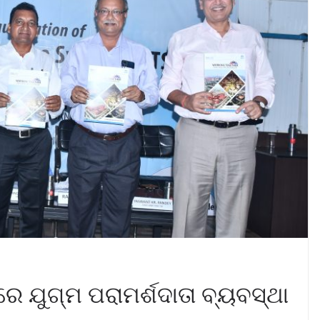
େ ଯୁଗ୍ମ ପରାମର୍ଶଦାତା ବ୍ୟବସ୍ଥା