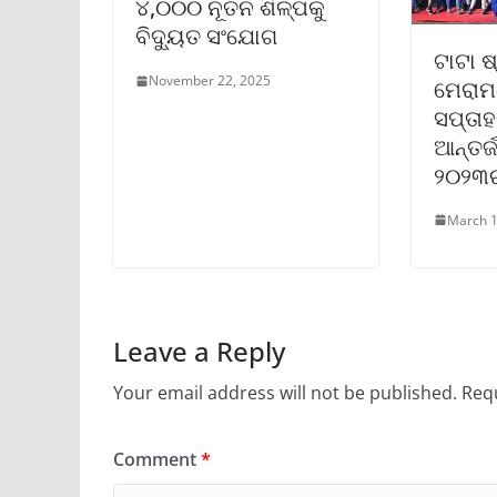
୪,୦୦୦ ନୂତନ ଶିଳ୍ପକୁ
ବିଦ୍ୟୁତ ସଂଯୋଗ
ଟାଟା ଷ୍
November 22, 2025
ମେରାମ
ସପ୍ତା
ଆନ୍ତର୍
୨୦୨୩
March 1
Leave a Reply
Your email address will not be published.
Requ
Comment
*