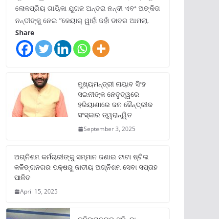
ଲୋକପ୍ରିୟ ଗାୟିକା ଯୁଗଳ ଅନ୍ତରା ନନ୍ଦୀ ଏବଂ ଅଙ୍କିତା
ନନ୍ଦୀଙ୍କୁ ନେଇ “କେୟାର୍ ୱାହାଁ ଜହାଁ ଡାବର ଆମଲା,
Share
ମୁଖ୍ୟମନ୍ତ୍ରୀ ନାୟାବ ସିଂହ
ସଇନୀଙ୍କ ନେତୃତ୍ୱରେ
ହରିୟାଣାରେ ଜନ କୈନ୍ଦ୍ରୀକ
ସଂସ୍କାର ତ୍ୱରାନ୍ୱିତ
September 3, 2025
ଅଗ୍ନିଶମ କର୍ମଚାରୀଙ୍କୁ ସମ୍ମାନ ଜଣାଇ ଟାଟା ଷ୍ଟିଲ
କଳିଙ୍ଗନଗର ପକ୍ଷରୁ ଜାତୀୟ ଅଗ୍ନିଶମ ସେବା ସପ୍ତାହ
ପାଳିତ
April 15, 2025