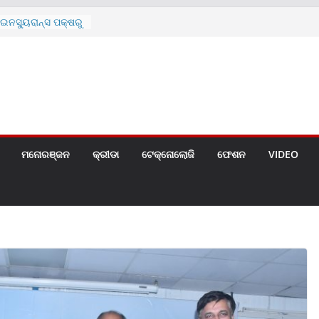
ନସ୍ୟୁରାନ୍ସ ପକ୍ଷରୁ
 ନେଇ ପ୍ରସ୍ତୁତ ନୂଆ
ନ୍ମୋଚିତ
ାରଙ୍କୁ ଚେୟାର ମାଡ଼
ରେ ସ୍କୁଲ ଛୁଟି
ୁଣୀର ମୃତ୍ୟୁ
଼ିତଙ୍କୁ ହତ୍ୟା,
ଆକ୍ରମଣର ଧମକ
ମନୋରଞ୍ଜନ
କ୍ରୀଡା
ଟେକ୍ନୋଲୋଜି
ଫେଶନ
VIDEO