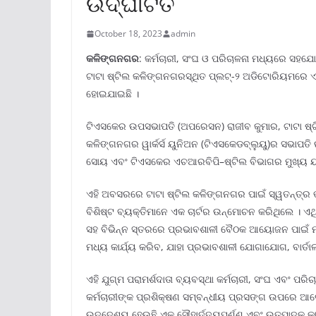
ଉଦ୍‌ଘାଟିତ
October 18, 2023
admin
କଳିଙ୍ଗନଗର
: କର୍ମଚାରୀ, ସଂଘ ଓ ପରିଚାଳନା ମଧ୍ୟରେ ସହଯ
ଟାଟା ଷ୍ଟିଲ କଳିଙ୍ଗନଗରସ୍ଥିତ ପ୍ଲଟ୍‌-୨ ଅଡିଟୋରିୟମରେ ଏକ
ହୋଇଯାଇଛି ।
ଟିଏସକେର ଉପସଭାପତି (ଅପରେସନ) ରାଜୀବ କୁମାର, ଟାଟା ଷ୍
କଳିଙ୍ଗନଗର ୱାର୍କର୍ସ ୟୁନିଅନ (ଟିଏସକେଡବ୍ଲୁୟୁ)ର ସଭାପତ
ସୋୟ ଏବଂ ଟିଏସକେର ଏଚଆରବିପି–ଷ୍ଟିଲ ବିଭାଗର ମୁଖ୍ୟ ୟଶବ
ଏହି ଅବସରରେ ଟାଟା ଷ୍ଟିଲ କଳିଙ୍ଗନଗର ପାଇଁ ସ୍ୱତନ୍ତ୍ର ଭା
ବିଶିଷ୍ଟ ବ୍ୟକ୍ତିମାନେ ଏକ ଚାର୍ଟର ଉନ୍ମୋଚନ କରିଥିଲେ । ଏ
ସହ ବିଭିନ୍ନ ସ୍ତରରେ ପ୍ରଭାବଶାଳୀ ବୈଠକ ଆୟୋଜନ ପାଇଁ ମାର୍ଗଦ
ମଧ୍ୟ କାର୍ଯ୍ୟ କରିବ, ଯାହା ପ୍ରଭାବଶାଳୀ ଯୋଗାଯୋଗ, ବାର୍ତ
ଏହି ଯୁଗ୍ମ ପରାମର୍ଶଦାତା ବ୍ୟବସ୍ଥା କର୍ମଚାରୀ, ସଂଘ ଏବଂ ପର
କର୍ମଚାରୀଙ୍କ ପ୍ରଶିକ୍ଷଣ ସମ୍ବନ୍ଧୀୟ ପ୍ରସଙ୍ଗ ଉପରେ ଆଲୋ
ଉଦ୍ଦେଶ୍ୟ ହେଉଛି ଏକ ସୌହାର୍ଦ୍ଦ୍ୟପୂର୍ଣ୍ଣ ଏବଂ ଉତ୍ପାଦକ କା