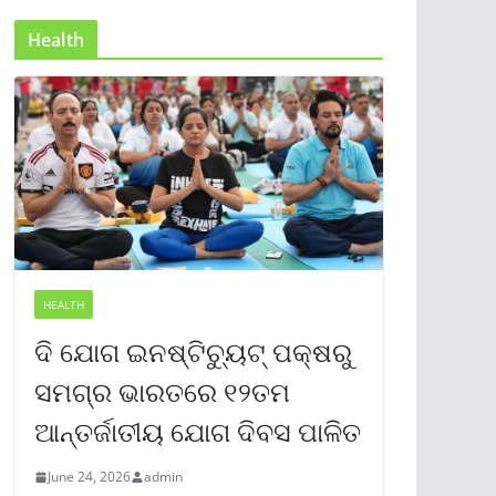
Health
HEALTH
ଦି ଯୋଗ ଇନଷ୍ଟିଚ୍ୟୁଟ୍ ପକ୍ଷରୁ
ସମଗ୍ର ଭାରତରେ ୧୨ତମ
ଆନ୍ତର୍ଜାତୀୟ ଯୋଗ ଦିବସ ପାଳିତ
June 24, 2026
admin