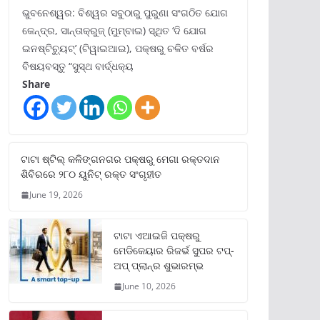
ଭୁବନେଶ୍ୱର: ବିଶ୍ୱର ସବୁଠାରୁ ପୁରୁଣା ସଂଗଠିତ ଯୋଗ
କେନ୍ଦ୍ର, ସାନ୍ତାକ୍ରୁଜ୍ (ମୁମ୍ବାଇ) ସ୍ଥିତ ‘ଦି ଯୋଗ
ଇନଷ୍ଟିଚ୍ୟୁଟ୍‌’ (ଟିୱାଇଆଇ), ପକ୍ଷରୁ ଚଳିତ ବର୍ଷର
ବିଷୟବସ୍ତୁ “ସୁସ୍ଥ ବାର୍ଦ୍ଧକ୍ୟ
Share
ଟାଟା ଷ୍ଟିଲ୍‌ କଳିଙ୍ଗନଗର ପକ୍ଷରୁ ମେଗା ରକ୍ତଦାନ
ଶିବିରରେ ୨୮୦ ୟୁନିଟ୍‌ ରକ୍ତ ସଂଗୃହୀତ
June 19, 2026
ଟାଟା ଏଆଇଜି ପକ୍ଷରୁ
ମେଡିକେୟାର ରିଜର୍ଭ ସୁପର ଟପ୍‌-
ଅପ୍ ପ୍ଲାନ୍‌ର ଶୁଭାରମ୍ଭ
June 10, 2026