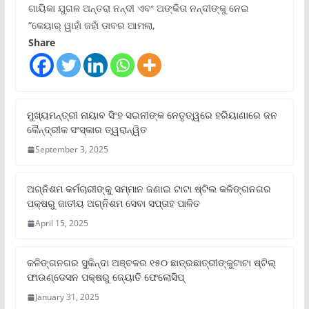
ଗାୟିକା ଯୁଗଳ ଅନ୍ତରା ନନ୍ଦୀ ଏବଂ ଅଙ୍କିତା ନନ୍ଦୀଙ୍କୁ ନେଇ
“କେୟାର୍ ୱାହାଁ ଜହାଁ ଡାବର ଆମଲା,
Share
ମୁଖ୍ୟମନ୍ତ୍ରୀ ନାୟାବ ସିଂହ ସଇନୀଙ୍କ ନେତୃତ୍ୱରେ ହରିୟାଣାରେ ଜନ
କୈନ୍ଦ୍ରୀକ ସଂସ୍କାର ତ୍ୱରାନ୍ୱିତ
September 3, 2025
ଅଗ୍ନିଶମ କର୍ମଚାରୀଙ୍କୁ ସମ୍ମାନ ଜଣାଇ ଟାଟା ଷ୍ଟିଲ କଳିଙ୍ଗନଗର
ପକ୍ଷରୁ ଜାତୀୟ ଅଗ୍ନିଶମ ସେବା ସପ୍ତାହ ପାଳିତ
April 15, 2025
କଳିଙ୍ଗନଗର ସୁକିନ୍ଦା ଅଞ୍ଚଳର ୧୫୦ ଛାତ୍ରଛାତ୍ରୀଙ୍କୁଟାଟା ଷ୍ଟିଲ୍
ଫାଉଣ୍ଡେସନ ପକ୍ଷରୁ ଜ୍ୟୋତି ଫେଲୋସିପ୍‌
January 31, 2025