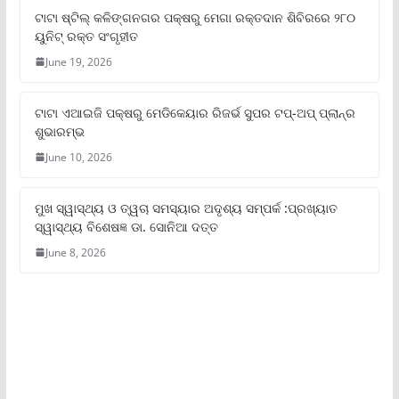
ଟାଟା ଷ୍ଟିଲ୍‌ କଳିଙ୍ଗନଗର ପକ୍ଷରୁ ମେଗା ରକ୍ତଦାନ ଶିବିରରେ ୨୮୦
ୟୁନିଟ୍‌ ରକ୍ତ ସଂଗୃହୀତ
June 19, 2026
ଟାଟା ଏଆଇଜି ପକ୍ଷରୁ ମେଡିକେୟାର ରିଜର୍ଭ ସୁପର ଟପ୍‌-ଅପ୍ ପ୍ଲାନ୍‌ର
ଶୁଭାରମ୍ଭ
June 10, 2026
ମୁଖ ସ୍ୱାସ୍ଥ୍ୟ ଓ ତ୍ୱଚା ସମସ୍ୟାର ଅଦୃଶ୍ୟ ସମ୍ପର୍କ :ପ୍ରଖ୍ୟାତ
ସ୍ୱାସ୍ଥ୍ୟ ବିଶେଷଜ୍ଞ ଡା. ସୋନିଆ ଦତ୍ତ
June 8, 2026