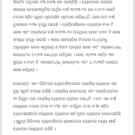
ସିଇଟି୧ ଅନୁପାତ ୧୩.୭୪% ରେ ପହଞ୍ଚିଛି । ବ୍ୟାଙ୍କର ଘରୋଇ
ସହାୟକ କମ୍ପାନୀଗୁଡିକ ଆର୍ଥିକ ବର୍ଷ ୨୦୨୩-୨୪ ରେ ୧,୫୯୧ କୋଟି
ଟଙ୍କା ସହିତ ସ୍ଥିର ପ୍ରଦର୍ଶନ ପ୍ରଦାନ କରିଛନ୍ତି, ଯାହା ଗତ ବର୍ଷ
ତୁଳନାରେ ୨୨% ବୃଦ୍ଧି ପାଇଛି । ତ୍ରୈମାସିକରେ ବ୍ୟାଙ୍କ ୧୨୫ ଟି
ଶାଖା ଏବଂ ଆର୍ôଥକ ବର୍ଷ ୨୦୨୩-୨୪ ଅବଧିରେ ମୋଟ ୪୭୫ ଟି ଶାଖା
ସଂଖ୍ୟା ବୃଦ୍ଧି ପାଇଛି । ଏହାର ସାମଗ୍ରିକ ବିତରଣ ତନ୍ତ୍ରକୁ
ଅନୁଧ୍ୟାନ କଲେ ସମୁଦାୟ ୫,୩୭୭ ଘରୋଇ ଶାଖା ଏବଂ ଏକ୍ସଟେନ୍ସନ୍
କାଉଣ୍ଟର ୨,୯୬୩ କେନ୍ଦ୍ର ରହିଥିଲା । ଯାହା, ୨୦୨୩ ମାର୍ଚ୍ଚ ୩୧
ସୁଦ୍ଧା ୨,୭୪୧ ଟି ଏକ୍ସଟେନ୍ସନ୍ କାଉଣ୍ଟର ଏବଂ ୪,୯୦୩ଟି ଘରୋଇ
ଶାଖା ରହିଥିଲା ।
ପେମେଣ୍ଟ ଏବଂ ଡିଜିଟାଲ ବ୍ୟାଙ୍କିଙ୍ଗରେ ଆକ୍ସିସ୍ ବ୍ୟାଙ୍କ ଏକ
ଦୃ଼ଢ଼ ସ୍ଥିତି ବଜାୟ ରଖିଛି । ଆକ୍ସିସ୍ ମୋବାଇଲ୍ ଏବଂ ଆକ୍ସି ପେ’ରେ
୧୧ ନିୟୁତ ଅଣ ଆକ୍ସିସ୍ ବ୍ୟାଙ୍କ ଗ୍ରାହକ ଅଛନ୍ତି । ଗତ ଏକ ବର୍ଷ
ମଧ୍ୟରେ ବଜାର ଅଂଶ ୧୯.୮% ଏବଂ ବର୍ଦ୍ଧିତ ଅଂଶ ୨୮% ସହିତ
ବ୍ୟବସାୟୀଙ୍କ ମଧ୍ୟରେ ବ୍ୟାଙ୍କ ସର୍ବ ବୃହତ ବ୍ୟାଙ୍କ ହୋଇପାରିଛି
। ଖୁଚୁରା ଡିଜିଟାଲ ବ୍ୟାଙ୍କିଙ୍ଗ କ୍ଷେତ୍ରର ବ୍ୟାଙ୍କ ମଧ୍ୟ ଶୀର୍ଷ
ବ୍ୟାଙ୍କ ମଧ୍ୟରେ ରହିଛି ।