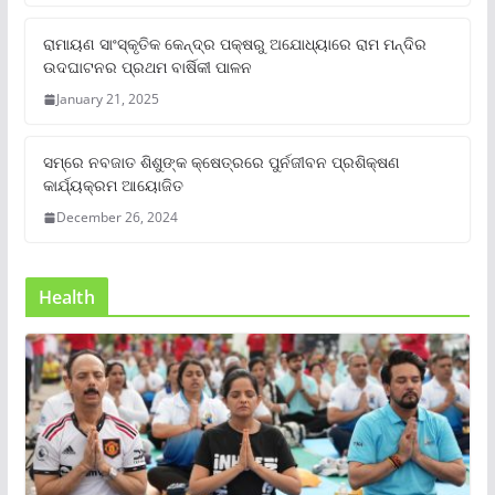
ରାମାୟଣ ସାଂସ୍କୃତିକ କେନ୍ଦ୍ର ପକ୍ଷରୁ ଅଯୋଧ୍ୟାରେ ରାମ ମନ୍ଦିର
ଉଦଘାଟନର ପ୍ରଥମ ବାର୍ଷିକୀ ପାଳନ
January 21, 2025
ସମ୍‌ରେ ନବଜାତ ଶିଶୁଙ୍କ କ୍ଷେତ୍ରରେ ପୁର୍ନଜୀବନ ପ୍ରଶିକ୍ଷଣ
କାର୍ଯ୍ୟକ୍ରମ ଆୟୋଜିତ
December 26, 2024
Health