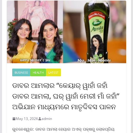
BUSINESS
HEALTH
LATEST
ଡାବର ଆମଲାର “କେୟାର୍ ୱାହାଁ ଜହାଁ
ଡାବର ଆମଲା, ଘର୍ ୱାହାଁ ମେରୀ ମାଁ ଜହାଁ”
ଅଭିଯାନ ମାଧ୍ୟମରେ ମାତୃଦିବସ ପାଳନ
May 13, 2026
admin
ଭୁବନେଶ୍ୱର: ଡାବର ଆମଲା ହେୟାର ଅଏଲ୍ ପକ୍ଷରୁ ଲୋକପ୍ରିୟ