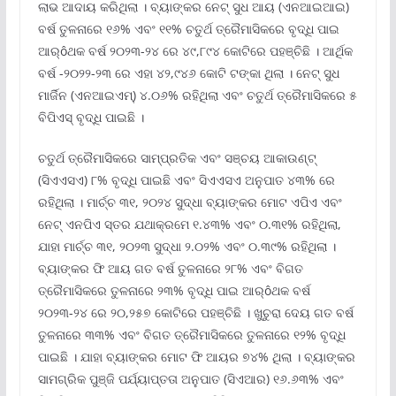
ଲାଭ ଆଦାୟ କରିଥିଲା । ବ୍ୟାଙ୍କର ନେଟ୍ ସୁଧ ଆୟ (ଏନଆଇଆଇ)
ବର୍ଷ ତୁଳନାରେ ୧୬% ଏବଂ ୧୧% ଚତୁର୍ଥ ତ୍ରୈମାସିକରେ ବୃଦ୍ଧି ପାଇ
ଆର୍ôଥକ ବର୍ଷ ୨୦୨୩-୨୪ ରେ ୪୯,୮୯୪ କୋଟିରେ ପହଞ୍ଚିଛି । ଆର୍ଥିକ
ବର୍ଷ -୨୦୨୨-୨୩ ରେ ଏହା ୪୨,୯୪୬ କୋଟି ଟଙ୍କା ଥିଲା । ନେଟ୍ ସୁଧ
ମାର୍ଜିନ (ଏନଆଇଏମ୍‌) ୪.୦୬% ରହିଥିଲା ଏବଂ ଚତୁର୍ଥ ତ୍ରୈମାସିକରେ ୫
ବିପିଏସ୍ ବୃଦ୍ଧି ପାଇଛି ।
ଚତୁର୍ଥ ତ୍ରୈମାସିକରେ ସାମ୍ପ୍ରତିକ ଏବଂ ସଞ୍ଚୟ ଆକାଉଣ୍ଟ୍
(ସିଏଏସଏ) ୮% ବୃଦ୍ଧି ପାଇଛି ଏବଂ ସିଏଏସଏ ଅନୁପାତ ୪୩% ରେ
ରହିଥିଲା । ମାର୍ଚ୍ଚ ୩୧, ୨୦୨୪ ସୁଦ୍ଧା ବ୍ୟାଙ୍କର ମୋଟ ଏପିଏ ଏବଂ
ନେଟ୍ ଏନପିଏ ସ୍ତର ଯଥାକ୍ରମେ ୧.୪୩% ଏବଂ ୦.୩୧% ରହିଥିଲା,
ଯାହା ମାର୍ଚ୍ଚ ୩୧, ୨୦୨୩ ସୁଦ୍ଧା ୨.୦୨% ଏବଂ ୦.୩୯% ରହିଥିଲା ।
ବ୍ୟାଙ୍କର ଫି ଆୟ ଗତ ବର୍ଷ ତୁଳନାରେ ୨୮% ଏବଂ ବିଗତ
ତ୍ରୈମାସିକରେ ତୁଳନାରେ ୨୩% ବୃଦ୍ଧି ପାଇ ଆର୍ôଥକ ବର୍ଷ
୨୦୨୩-୨୪ ରେ ୨୦,୨୫୭ କୋଟିରେ ପହଞ୍ଚିଛି । ଖୁଚୁରା ଦେୟ ଗତ ବର୍ଷ
ତୁଳନାରେ ୩୩% ଏବଂ ବିଗତ ତ୍ରୈମାସିକରେ ତୁଳନାରେ ୧୨% ବୃଦ୍ଧି
ପାଇଛି । ଯାହା ବ୍ୟାଙ୍କର ମୋଟ ଫି ଆୟର ୭୪% ଥିଲା । ବ୍ୟାଙ୍କର
ସାମଗ୍ରିକ ପୁଞ୍ଜି ପର୍ଯ୍ୟାପ୍ତତା ଅନୁପାତ (ସିଏଆର) ୧୬.୬୩% ଏବଂ