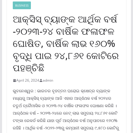
BUSINESS
ଆକ୍ସିସ୍ ବ୍ୟାଙ୍କ ଆର୍ଥିକ ବର୍ଷ
-୨୦୨୩-୨୪ ବାର୍ଷିକ ଫଳାଫଳ
ଘୋଷିତ, ବାର୍ଷିକ ଲାଭ ୧୬୦%
ବୃଦ୍ଧି ପାଇ ୨୪,୮୬୧ କୋଟିରେ
ପହଞ୍ଚିଛି
April 26, 2024
admin
ଭୁବନେଶ୍ୱର : ଭାରତର ବୃହତ୍ତମ ଘରୋଇ କ୍ଷେତ୍ର ବ୍ୟାଙ୍କ
ମଧ୍ୟରୁ ଆକ୍ସିସ୍ ବ୍ୟାଙ୍କ ଆଜି ଏହାର ଆର୍ôଥକ ବର୍ଷ ୨୦୨୪ର
ଚତୁର୍ଥ ତ୍ରୈମାସିକ ଓ ୨୦୨୩-୨୪ ବାର୍ଷିକ ଫଳାଫଳ ଘୋଷଣା କରିଛି ।
ଆର୍ôଥକ ବର୍ଷ – ୨୦୨୩-୨୪ରେ ନେଟ୍ ଲାଭ ସମୁଦାୟ ୨୪,୮୬୧ କୋଟି
ଟଙ୍କା ରେକର୍ଡ କରିଛି ଯାହା ପୂର୍ବ ଆର୍ôଥକ ବର୍ଷ ଅନୁପାତରେ ୧୬୦%
ରହିଛି । ଆର୍ଥିକ ବର୍ଷ -୨୦୨୨-୨୩ରୁ କମ୍ପାନୀ ସମୁଦାୟ ୯,୫୮୦ କୋଟିରୁ