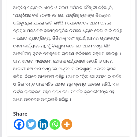
ଆକ୍ସିସ୍ ବ୍ୟାଙ୍କ, ଏମଡ଼ି ଓ ସିଇଓ ଅମିତାଭ ଚୌଧୁରୀ କହିଛନ୍ତି,
“ଆର୍ôଥକ ବର୍ଷ ୨୦୨୩-୨୪ ରେ, ଆକ୍ସିସ୍ ବ୍ୟାଙ୍କ ନିରନ୍ତର
ଅଭିବୃଦ୍ଧିର ଯାତ୍ରା ଜାରି ରଖିଛି । ଯେତେବେଳେ ଆମେ ଆମର
ପ୍ରମୁଖ ପ୍ରାଥମିକ କ୍ଷେତ୍ରଗୁଡିକ ଉପରେ ଧ୍ୟାନ ଦେବା ଜାରି ରଖିଛୁ
– ଭାରତ ବ୍ୟାଙ୍କିଙ୍ଗ୍‌, ଡିଜିଟାଲ୍ ଏବଂ ସ୍ପାର୍ଶ୍ (ଆମର ଗ୍ରାହକଙ୍କ
ସେବା କାର୍ଯ୍ୟକ୍ରମ), ମୁଁ ବିଶ୍ୱାସ କରେ ଯେ ଆମେ ମଧ୍ୟ କିଛି
ଆକର୍ଷଣୀୟ ନୂତନ ପଦକ୍ଷେପ ଗ୍ରହଣ କରିବାରେ ସକ୍ଷମ ହୋଇଛୁ ।
ଆମ ସହରର ଏକୀକରଣ ଯୋଜନା କର୍ଯ୍ୟକାରୀ ହେଉଛି ଓ ଆମେ
ଆଗାମୀ ଛଅ ମାସ ମଧ୍ୟରେ ଅନ୍ତିମ ମାଇଲଖୁଣ୍ଟ ଏଲଡି଼୨ ହାସଲ
କରିବା ଦିଗରେ ଆଶାବାଦୀ ରହିଛୁ । ଆମର “ଡ଼ିଲ ସେ ଓପନ” ର ଦର୍ଶନ
ଓ ଡିଇ ଏଣ୍ଡ ଆଇ ସହିତ ଆମର ମୂଳ ସ୍ତମ୍ଭ ଭାବରେ ରହିଛି, ଏକ
ଉର୍ବର ବାତାବରଣ ସହିତ ବିବିଧ ତଥା ସମର୍ପିତ କ୍ରମଜୀବୀଙ୍କ ସହ
ଆମେ ଅନବରତ ଅଗ୍ରଗତି କରିଛୁ ।
Share