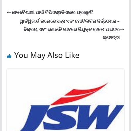
କାଳବୈଶାଖୀ ପାଇଁ ଟିପିଏସ୍ଓଡିଏଲର ପ୍ରସ୍ତୁତି
ୱାର୍ଡୱିଜାର୍ଡ ଇନୋଭେସନ୍ସ ଏବଂ ମୋବିଲିଟିର ନିର୍ଦ୍ଦେଶକ –
ବିକ୍ରୟ ଏବଂ ରଣନୀତି ଭାବରେ ନିଯୁକ୍ତ ହେଲେ ଅଖତର
କ୍ଷେତ୍ରୀ
You May Also Like