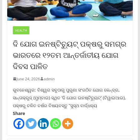
HEALTH
ଦି ଯୋଗ ଇନଷ୍ଟିଚ୍ୟୁଟ୍ ପକ୍ଷରୁ ସମଗ୍ର
ଭାରତରେ ୧୨ତମ ଆନ୍ତର୍ଜାତୀୟ ଯୋଗ
ଦିବସ ପାଳିତ
June 24, 2026
admin
ଭୁବନେଶ୍ୱର: ବିଶ୍ୱର ସବୁଠାରୁ ପୁରୁଣା ସଂଗଠିତ ଯୋଗ କେନ୍ଦ୍ର,
ସାନ୍ତାକ୍ରୁଜ୍ (ମୁମ୍ବାଇ) ସ୍ଥିତ ‘ଦି ଯୋଗ ଇନଷ୍ଟିଚ୍ୟୁଟ୍‌’ (ଟିୱାଇଆଇ),
ପକ୍ଷରୁ ଚଳିତ ବର୍ଷର ବିଷୟବସ୍ତୁ “ସୁସ୍ଥ ବାର୍ଦ୍ଧକ୍ୟ
Share