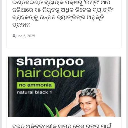
ଇଣ୍ଡସଇଣ୍ଡ ବ୍ୟାଙ୍କ ପକ୍ଷରୁ ‘ଇଣ୍ଡି’ ଆପ
ଜରିଆରେ ୧୫ ନିୟୁତରୁ ଅଧିକ ରିଟେଲ ବ୍ୟାଙ୍କିଂ
ଗ୍ରାହକଙ୍କୁ ଉନ୍ନତ ବ୍ୟାଙ୍କିଙ୍ଗ ଅନୁଭୂତି
ପ୍ରଦାନ
June 6, 2025
ଦ୍ରୁତ ଅଭିବୃଦ୍ଧିଶୀଳ ସାମ୍ପୁ କେଶ ରଙ୍ଗ ପାଇଁ