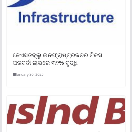
ଜେଏସଡବ୍ଲୁ ଇନଫ୍ରାଷ୍ଟ୍ରକଚର ଟିକସ
ପରବର୍ତୀ ଲାଭରେ ୩୨% ବୃଦ୍ଧି
January 30, 2025