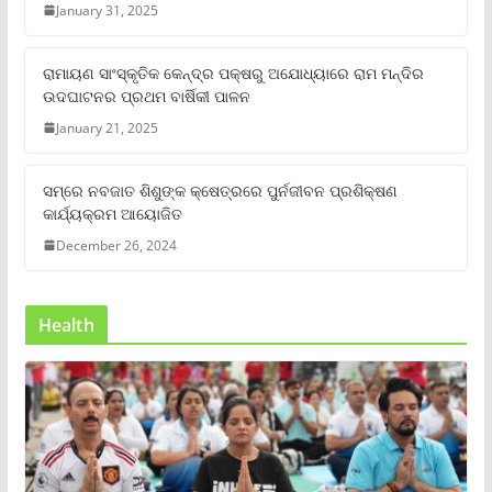
January 31, 2025
ରାମାୟଣ ସାଂସ୍କୃତିକ କେନ୍ଦ୍ର ପକ୍ଷରୁ ଅଯୋଧ୍ୟାରେ ରାମ ମନ୍ଦିର
ଉଦଘାଟନର ପ୍ରଥମ ବାର୍ଷିକୀ ପାଳନ
January 21, 2025
ସମ୍‌ରେ ନବଜାତ ଶିଶୁଙ୍କ କ୍ଷେତ୍ରରେ ପୁର୍ନଜୀବନ ପ୍ରଶିକ୍ଷଣ
କାର୍ଯ୍ୟକ୍ରମ ଆୟୋଜିତ
December 26, 2024
Health