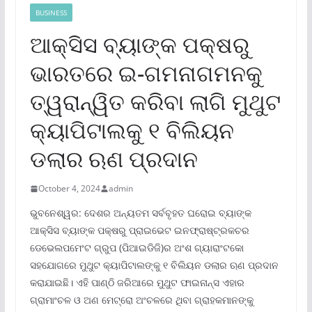
BUSINESS
ଆକ୍ସିସ ବ୍ୟାଙ୍କ ପକ୍ଷରୁ
ଭାରତରେ ଇ-ଗମନାଗମନକୁ
ତ୍ୱରାନ୍ୱିତ କରିବା ଲାଗି ମୁଥୁଟ
କ୍ୟାପିଟାଲକୁ ୧ ବିଲିୟନ
ଡଲାର ଋଣ ପ୍ରଦାନ
October 4, 2024
admin
ଭୁବନେଶ୍ୱର: ଦେଶର ଅନ୍ୟତମ ସର୍ବବୃହତ ଘରୋଇ ବ୍ୟାଙ୍କ
ଆକ୍ସିସ ବ୍ୟାଙ୍କ ପକ୍ଷରୁ ପ୍ରାଇଭେଟ ଇନଫ୍ରାଷ୍ଟ୍ରକଚର
ଡେଭେଲପମେଂଟ ଗ୍ରୁପ (ପିଆଇଡିଜି)ର ଅଂଶ ଗ୍ୟାରାଂଟକୋ
ସହଯୋଗରେ ମୁଥୁଟ କ୍ୟାପିଟାଲଙ୍କୁ ୧ ବିଲିୟନ ଡଲାର ଋଣ ପ୍ରଦାନ
କରାଯାଇଛି। ଏହି ପାଣ୍ଠି ଜରିଆରେ ମୁଥୁଟ ଫାଇନାନ୍ସ ଏହାର
ଗ୍ରାମାଂଚଳ ଓ ଅଣ ମେଟ୍ରୋ ଅଂଚଳରେ ଥିବା ଗ୍ରାହକମାନଙ୍କୁ