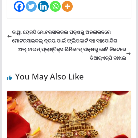
ଜାୱା ୟେଜଦି ମୋଟରସାଇକଲ ପକ୍ଷରୁ ଅନଲାଇନରେ
ମୋଟରସାଇକଲ୍ କ୍ରୟ ପାଇଁ ଫ୍ଲିପକାର୍ଟ ସହ ସହଯୋଗିତା
ଅଲ୍ ଟାଇମ୍ ପ୍ଲାଷ୍ଟିକ୍‌ସ ଲିମିଟେଡ୍ ପକ୍ଷରୁ ସେବି ନିକଟରେ
ଡିଆର୍‌ଏଚ୍‌ପି ଦାଖଲ
You May Also Like