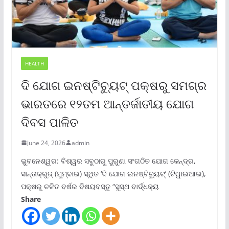
HEALTH
ଦି ଯୋଗ ଇନଷ୍ଟିଚ୍ୟୁଟ୍ ପକ୍ଷରୁ ସମଗ୍ର
ଭାରତରେ ୧୨ତମ ଆନ୍ତର୍ଜାତୀୟ ଯୋଗ
ଦିବସ ପାଳିତ
June 24, 2026
admin
ଭୁବନେଶ୍ୱର: ବିଶ୍ୱର ସବୁଠାରୁ ପୁରୁଣା ସଂଗଠିତ ଯୋଗ କେନ୍ଦ୍ର,
ସାନ୍ତାକ୍ରୁଜ୍ (ମୁମ୍ବାଇ) ସ୍ଥିତ ‘ଦି ଯୋଗ ଇନଷ୍ଟିଚ୍ୟୁଟ୍‌’ (ଟିୱାଇଆଇ),
ପକ୍ଷରୁ ଚଳିତ ବର୍ଷର ବିଷୟବସ୍ତୁ “ସୁସ୍ଥ ବାର୍ଦ୍ଧକ୍ୟ
Share