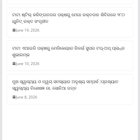
ଟାଟା ଷ୍ଟିଲ୍‌ କଳିଙ୍ଗନଗର ପକ୍ଷରୁ ମେଗା ରକ୍ତଦାନ ଶିବିରରେ ୨୮୦
ୟୁନିଟ୍‌ ରକ୍ତ ସଂଗୃହୀତ
June 19, 2026
ଟାଟା ଏଆଇଜି ପକ୍ଷରୁ ମେଡିକେୟାର ରିଜର୍ଭ ସୁପର ଟପ୍‌-ଅପ୍ ପ୍ଲାନ୍‌ର
ଶୁଭାରମ୍ଭ
June 10, 2026
ମୁଖ ସ୍ୱାସ୍ଥ୍ୟ ଓ ତ୍ୱଚା ସମସ୍ୟାର ଅଦୃଶ୍ୟ ସମ୍ପର୍କ :ପ୍ରଖ୍ୟାତ
ସ୍ୱାସ୍ଥ୍ୟ ବିଶେଷଜ୍ଞ ଡା. ସୋନିଆ ଦତ୍ତ
June 8, 2026