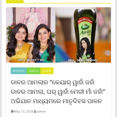
BUSINESS
HEALTH
LATEST
ଡାବର ଆମଲାର “କେୟାର୍ ୱାହାଁ ଜହାଁ
ଡାବର ଆମଲା, ଘର୍ ୱାହାଁ ମେରୀ ମାଁ ଜହାଁ”
ଅଭିଯାନ ମାଧ୍ୟମରେ ମାତୃଦିବସ ପାଳନ
May 13, 2026
admin