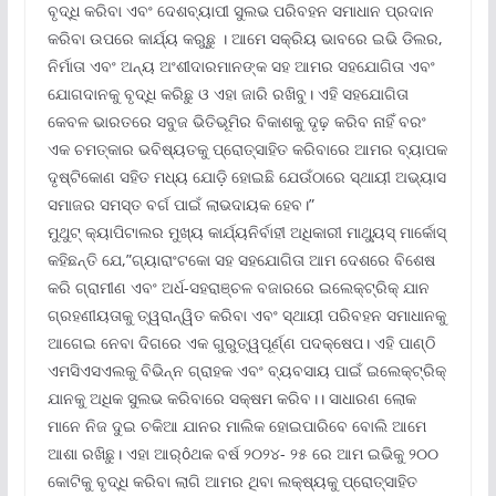
ବୃଦ୍ଧି କରିବା ଏବଂ ଦେଶବ୍ୟାପୀ ସୁଲଭ ପରିବହନ ସମାଧାନ ପ୍ରଦାନ
କରିବା ଉପରେ କାର୍ଯ୍ୟ କରୁଛୁ । ଆମେ ସକ୍ରିୟ ଭାବରେ ଇଭି ଡିଲର,
ନିର୍ମାତା ଏବଂ ଅନ୍ୟ ଅଂଶୀଦାରମାନଙ୍କ ସହ ଆମର ସହଯୋଗିତା ଏବଂ
ଯୋଗଦାନକୁ ବୃଦ୍ଧି କରିଛୁ ଓ ଏହା ଜାରି ରଖିବୁ। ଏହି ସହଯୋଗିତା
କେବଳ ଭାରତରେ ସବୁଜ ଭିତିଭୂମିର ବିକାଶକୁ ଦୃଢ଼ କରିବ ନାହିଁ ବରଂ
ଏକ ଚମତ୍କାର ଭବିଷ୍ୟତକୁ ପ୍ରୋତ୍ସାହିତ କରିବାରେ ଆମର ବ୍ୟାପକ
ଦୃଷ୍ଟିକୋଣ ସହିତ ମଧ୍ୟ ଯୋଡ଼ି ହୋଇଛି ଯେଉଁଠାରେ ସ୍ଥାୟୀ ଅଭ୍ୟାସ
ସମାଜର ସମସ୍ତ ବର୍ଗ ପାଇଁ ଲାଭଦାୟକ ହେବ।”
ମୁଥୁଟ୍ କ୍ୟାପିଟାଲର ମୁଖ୍ୟ କାର୍ଯ୍ୟନିର୍ବାହୀ ଅଧିକାରୀ ମାଥ୍ୟୁସ୍ ମାର୍କୋସ୍
କହିଛନ୍ତି ଯେ,”ଗ୍ୟାରାଂଟକୋ ସହ ସହଯୋଗିତା ଆମ ଦେଶରେ ବିଶେଷ
କରି ଗ୍ରାମୀଣ ଏବଂ ଅର୍ଧ-ସହରାଞ୍ଚଳ ବଜାରରେ ଇଲେକ୍ଟ୍ରିକ୍ ଯାନ
ଗ୍ରହଣୀୟତାକୁ ତ୍ୱରାନ୍ୱିତ କରିବା ଏବଂ ସ୍ଥାୟୀ ପରିବହନ ସମାଧାନକୁ
ଆଗେଇ ନେବା ଦିଗରେ ଏକ ଗୁରୁତ୍ୱପୂର୍ଣ୍ଣ ପଦକ୍ଷେପ। ଏହି ପାଣ୍ଠି
ଏମସିଏସଏଲକୁ ବିଭିନ୍ନ ଗ୍ରାହକ ଏବଂ ବ୍ୟବସାୟ ପାଇଁ ଇଲେକ୍ଟ୍ରିକ୍
ଯାନକୁ ଅଧିକ ସୁଲଭ କରିବାରେ ସକ୍ଷମ କରିବ।। ସାଧାରଣ ଲୋକ
ମାନେ ନିଜ ଦୁଇ ଚକିଆ ଯାନର ମାଲିକ ହୋଇପାରିବେ ବୋଲି ଆମେ
ଆଶା ରଖିଛୁ। ଏହା ଆର୍ôଥକ ବର୍ଷ ୨୦୨୪- ୨୫ ରେ ଆମ ଇଭିକୁ ୨୦୦
କୋଟିକୁ ବୃଦ୍ଧି କରିବା ଲାଗି ଆମର ଥିବା ଲକ୍ଷ୍ୟକୁ ପ୍ରୋତ୍ସାହିତ