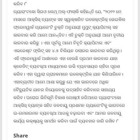
କରିବ।”
ଗ୍ୟାରାଂଟକୋ ସିଇଓ ଲେଥ୍ ଅଲ୍‌-ଫାଲାକି କହିଛନ୍ତି ଯେ, “୨୦୨୨ ମେ
ମାସରେ ଆକ୍ସିସ୍ ବ୍ୟାଙ୍କ ସହ ସ୍ୱାକ୍ଷରିତ ଇଲେକ୍ଟ୍ରିକ୍ ଭେଇକିଲ
ଫ୍ରେମୱାର୍କ ଗ୍ୟାରେଂଟି ଚୁକ୍ତି ଅନୁଯାୟୀ ମୁଥୁଟ୍ କ୍ୟାପିଟାଲ୍ ସହ
କାରବାର କରି ଆମେ ଆନନ୍ଦିତ। ଏହି ଚୁକ୍ତି ଅନୁଯାୟୀ ଆମେ ତୃତୀୟ
କାରବାର କରିଛୁ । ଏହା ପୂର୍ବରୁ ଆମେ ବିବୃତି କ୍ୟାପିଟାଲ ଏବଂ
ଏଭରେଷ୍ଟ ଫ୍ଲିଟ୍ ସହ ୪.୫ ବିଲିୟନ ଡଲାରର କାରବାର କରିଥିଲୁ।
ଏହି ଫ୍ରେମୱାର୍କ ଅଧୀନରେ ଏହା ହେଉଛି ପ୍ରଥମ କାରବାର ଯାହା
କ୍ରେଡିଟ୍ ବ୍ୟବସ୍ଥା ମାଧ୍ୟମରେ ଇଭି ବ୍ୟବସାୟର ଚାହିଦା ପୂରଣ
କରିବ। ଏହା ଦ୍ୱାରା ଗ୍ରାହକମାନେ ଇଲେକ୍ଟ୍ରିକ ଯାନ କିଣିପାରିବେ।
ଏହାବ୍ୟତୀତ ଆମେ ଆଶା କରୁଛୁ ଯେ ଏହା ଭାରତରେ ଅଧିକ
ବୈଦ୍ୟୁତିକ ଯାନର ନିୟୋଜନକୁ ଉତ୍ସାହିତ କରିବାରେ ସାହାଯ୍ୟ
କରିବ। ଘରୋଇ ଭିତିଭୂମି ବିକାଶ ଗୋଷ୍ଠୀ ଜରିଆରେ ଗ୍ୟାରାଂଟକୋ
ଆକ୍ସିସ୍ ବ୍ୟାଙ୍କ ସହିତ ଜଳବାୟୁ ପ୍ରଶମନ ଗ୍ୟାରେଂଟିକୁ ଭାରତରେ
ଇ-ଗମନାଗମନ ବ୍ୟବସ୍ଥା ଆଗକୁ ବଢ଼ାଇବା ଏବଂ ଆମର ଜଳବାୟୁ
କାର୍ଯ୍ୟ ଲକ୍ଷ୍ୟକୁ ସମର୍ଥନ କରିବା ପାଇଁ ବ୍ୟବହାର ଜାରି ରଖିବ।”
Share