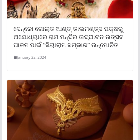
ସେନ୍‌କୋ ଗୋଲ୍ଡ ଆଣ୍ଡ୍ ଡାଇମଣ୍ଡ୍‌ସ ପକ୍ଷରୁ
ଅଯୋଧ୍ୟାରେ ରାମ ମନ୍ଦିର ଉଦ୍‌ଘାଟନ ଉତ୍ସବ
ପାଳନ ପାଇଁ “ସିୟାରାମ ସମ୍ଭାର” ଉନ୍ମୋଚିତ
January 22, 2024