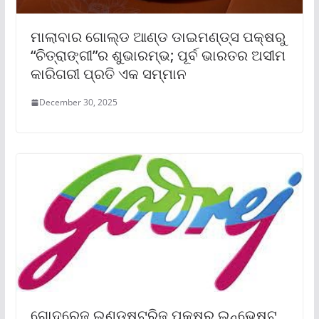
ମାଲାବାର ଗୋଲ୍ଡ ଆଣ୍ଡ ଡାଇମଣ୍ଡ୍‌ସ ପକ୍ଷରୁ
“ଚିତ୍ରାଙ୍ଗୀ”ର ଶୁଭାରମ୍ଭ; ପୂର୍ବ ଭାରତର ଅସୀମ
କାରିଗରୀ ପ୍ରତି ଏକ ସମ୍ମାନ
December 30, 2025
ଗୋଦରେଜ୍ ଇଣ୍ଡଷ୍ଟ୍ରିଜ୍ ପକ୍ଷରୁ ଇନ୍‌ଭେଷ୍ଟ୍