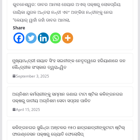
ଭୁବନେଶ୍ୱର: ଡାବର ଆମଲା ହେୟାର ଅଏଲ୍ ପକ୍ଷରୁ ଲୋକପ୍ରିୟ
ଗାୟିକା ଯୁଗଳ ଅନ୍ତରା ନନ୍ଦୀ ଏବଂ ଅଙ୍କିତା ନନ୍ଦୀଙ୍କୁ ନେଇ
“କେୟାର୍ ୱାହାଁ ଜହାଁ ଡାବର ଆମଲା,
Share
ମୁଖ୍ୟମନ୍ତ୍ରୀ ନାୟାବ ସିଂହ ସଇନୀଙ୍କ ନେତୃତ୍ୱରେ ହରିୟାଣାରେ ଜନ
କୈନ୍ଦ୍ରୀକ ସଂସ୍କାର ତ୍ୱରାନ୍ୱିତ
September 3, 2025
ଅଗ୍ନିଶମ କର୍ମଚାରୀଙ୍କୁ ସମ୍ମାନ ଜଣାଇ ଟାଟା ଷ୍ଟିଲ କଳିଙ୍ଗନଗର
ପକ୍ଷରୁ ଜାତୀୟ ଅଗ୍ନିଶମ ସେବା ସପ୍ତାହ ପାଳିତ
April 15, 2025
କଳିଙ୍ଗନଗର ସୁକିନ୍ଦା ଅଞ୍ଚଳର ୧୫୦ ଛାତ୍ରଛାତ୍ରୀଙ୍କୁଟାଟା ଷ୍ଟିଲ୍
ଫାଉଣ୍ଡେସନ ପକ୍ଷରୁ ଜ୍ୟୋତି ଫେଲୋସିପ୍‌