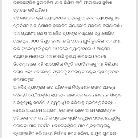
ଇଲେକ୍ଟ୍ରିକ ଦୁଇଚକିଆ ଯାନ କିଣିବା ଲାଗି ଫାଇନାନ୍ସ ସୁବିଧା
ପ୍ରଦାନ କରିପାରିବ।
ଏହି କାରବାର ଲାଗି ଗ୍ୟାରାଂଟକୋ ପକ୍ଷରୁ ଆକ୍ସିସ ବ୍ୟାଙ୍କକୁ ୬୫
ପ୍ରତିଶତ ଅନ ଡିମାଣ୍ଡ କ୍ରେଡିଟ ଗ୍ୟାରେଂଟି ପ୍ରଦାନ କରାଯାଇଛି।
ଏହା ଗ୍ୟାରାଂଟକୋ ଓ ଆକ୍ସିସ ବ୍ୟାଙ୍କ ମଧ୍ୟରେ ସ୍ୱାକ୍ଷରିତ
ହୋଇଥିବା ୨୦୦ ନିୟୁତ ଡଲାର ଇଭି ଫ୍ରେମୱର୍କ ଚୁକ୍ତିର ଏକ ଅଂଶ।
ଇଭି ଫ୍ରେମୱର୍କ ଚୁକ୍ତି ଅଧୀନରେ ଗ୍ୟାରାଂଟକୋ ଓ ଆକ୍ସିସ
ବ୍ୟାଙ୍କ ମଧ୍ୟରେ ଏହା ହେଉଛି ତୃତୀୟ କାରବାର। ୨୦୨୩
ଡିସେମ୍ବରରେ ଏହି ସହଯୋଗିତା ବିବୃତି କ୍ୟାପିଟାଲକୁ ୨.୫ ବିଲିୟନ
ଡଲାର ଏବଂ ଏଭରେଷ୍ଟ ଫ୍ଲିଟକୁ ୧ ବିଲିୟନ ଡଲାର ଋଣ ପ୍ରଦାନ
କରାଯାଇଥିଲା।
ଆକ୍ସିସ୍ ବ୍ୟାଙ୍କର ଉପ ପରିଚାଳନା ନିର୍ଦ୍ଦେଶକ ରାଜୀବ ଆନନ୍ଦ
କହିଛନ୍ତି ଯେ,“ଆକ୍ସିସ୍ ବ୍ୟାଙ୍କ ଭାରତରେ ଇ-ଗମନାଗମନ ଶିଳ୍ପର
ଅଭିବୃଦ୍ଧିକୁ ସମର୍ଥନ ଓ ତ୍ୱରାନ୍ୱିତ କରିବାକୁ ପ୍ରତିଶ୍ରୁତିବଦ୍ଧ।
ଦେଶର ଅନ୍ୟତମ ଅଗ୍ରଣୀ ବ୍ୟାଙ୍କ ଭାବେ ଆମେ ସକାରାତ୍ମକ
ପରିବେଶ ଏବଂ ସାମାଜିକ ପ୍ରଭାବ ସୃଷ୍ଟି କରୁଥିବା ପଦକ୍ଷେପଗୁଡ଼ିକୁ
ଚଳାଇବା ପାଇଁ ସମର୍ପିତ । ଇଲେକ୍ଟ୍ରିକ ଯାନ ଗ୍ରହଣୀୟତାକୁ
ପ୍ରୋତ୍ସାହିତ କରି ଆମେ ନିର୍ଗମନ ହ୍ରାସ କରିବା, ବାୟୁର ଗୁଣବତା