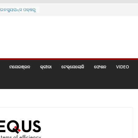
ନସ୍ୟୁରାନ୍ସ ପକ୍ଷରୁ
 ନେଇ ପ୍ରସ୍ତୁତ ନୂଆ
ନ୍ମୋଚିତ
ାରଙ୍କୁ ଚେୟାର ମାଡ଼
ରେ ସ୍କୁଲ ଛୁଟି
ୁଣୀର ମୃତ୍ୟୁ
଼ିତଙ୍କୁ ହତ୍ୟା,
ଆକ୍ରମଣର ଧମକ
ମନୋରଞ୍ଜନ
କ୍ରୀଡା
ଟେକ୍ନୋଲୋଜି
ଫେଶନ
VIDEO