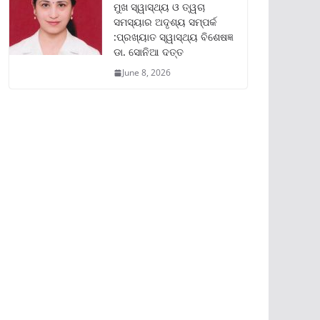
ମୁଖ ସ୍ୱାସ୍ଥ୍ୟ ଓ ତ୍ୱଚା
ସମସ୍ୟାର ଅଦୃଶ୍ୟ ସମ୍ପର୍କ
:ପ୍ରଖ୍ୟାତ ସ୍ୱାସ୍ଥ୍ୟ ବିଶେଷଜ୍ଞ
ଡା. ସୋନିଆ ଦତ୍ତ
June 8, 2026