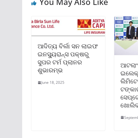
You May Also Like
ଆଦିତ୍ୟ ବିର୍ଲା ସନ ଲାଇଫ
ଇନସ୍ୟୁରାନ୍ସ ପକ୍ଷରୁ
ସୁପର ଟର୍ମ ପ୍ଲାନର
ଆଟଲାଂ
ଶୁଭାରମ୍ଭ
ଇଲେକ୍
ଲିମିଟ
June 18, 2025
ଟଙ୍କା
ସେପ୍ଟ
ଖୋଲି
Septemb