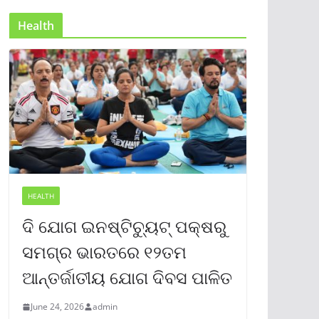
Health
HEALTH
ଦି ଯୋଗ ଇନଷ୍ଟିଚ୍ୟୁଟ୍ ପକ୍ଷରୁ
ସମଗ୍ର ଭାରତରେ ୧୨ତମ
ଆନ୍ତର୍ଜାତୀୟ ଯୋଗ ଦିବସ ପାଳିତ
June 24, 2026
admin