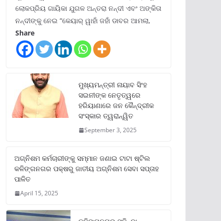
ଲୋକପ୍ରିୟ ଗାୟିକା ଯୁଗଳ ଅନ୍ତରା ନନ୍ଦୀ ଏବଂ ଅଙ୍କିତା
ନନ୍ଦୀଙ୍କୁ ନେଇ “କେୟାର୍ ୱାହାଁ ଜହାଁ ଡାବର ଆମଲା,
Share
ମୁଖ୍ୟମନ୍ତ୍ରୀ ନାୟାବ ସିଂହ
ସଇନୀଙ୍କ ନେତୃତ୍ୱରେ
ହରିୟାଣାରେ ଜନ କୈନ୍ଦ୍ରୀକ
ସଂସ୍କାର ତ୍ୱରାନ୍ୱିତ
September 3, 2025
ଅଗ୍ନିଶମ କର୍ମଚାରୀଙ୍କୁ ସମ୍ମାନ ଜଣାଇ ଟାଟା ଷ୍ଟିଲ
କଳିଙ୍ଗନଗର ପକ୍ଷରୁ ଜାତୀୟ ଅଗ୍ନିଶମ ସେବା ସପ୍ତାହ
ପାଳିତ
April 15, 2025