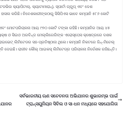
ଡଭିଉ କ୍ୟାପିଟାଲ୍‌, କ୍ୟାଟାମାରାନ୍‌), ସ୍ପାର୍ଟା ଗ୍ରୁପ୍ ଏବଂ ଦେଶ
 ହାସଲ କରିଛି। ନିବେଶକାରୀଙ୍କଠାରୁ ସିସିପିଏସ ଭାବେ କମ୍ପାନି ୫୮୬ କୋଟି
ଏବଂ ମୋଟପରିଚାଳନା ଆୟ ୯୭୦ କୋଟି ଟଙ୍କା ରହିଛି। କମ୍ପାନିର ଆୟ ୪୫
ଅଧ୍ୟକ୍ଷ ଓ ସିଇଓ ଅରବିନ୍ଦ ମେଲ୍ଲିଗେରିଙ୍କ ଏରୋସ୍ପେସ କ୍ଷେତ୍ରରେ ଦଶକ
୍ରାଇଭେଟ୍ ଲିମିଟେଡର ସହ-ପ୍ରତିଷ୍ଠାତା ଥିଲେ। କମ୍ପାନି ନିକଟରେ ଜିନ୍‌-ମିଚେଲ୍
୍ତି ଦେଇଛି। ରାଜୀବ କୌଲ୍ ଆଇକସ୍ ଲିମିଟେଡ୍ର ପରିଚାଳନା ନିର୍ଦେଶକ ରହିଛନ୍ତି।
ସର୍ବଭାରତୀୟ ଋଣ ସଚେତନତା ଅଭିଯାନର ଶୁଭାରମ୍ଭ ପାଇଁ
ଭିଯାନର
ଟ୍ରାନ୍ସୟୁନିୟନ ସିବିଲ ଓ ସା-ଧନ ମଧ୍ୟରେ ସହଯୋଗିତା