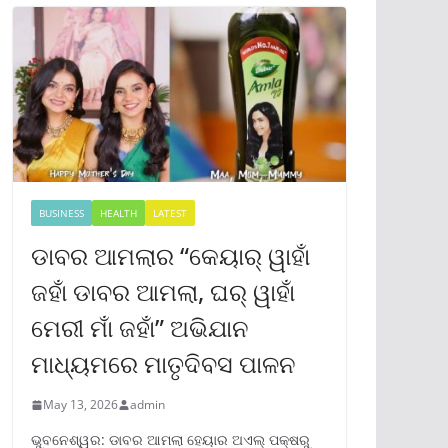
BUSINESS
HEALTH
LATEST
ଡାବର ଆମଲାର “କେୟାର୍ ୱାହାଁ
ଜହାଁ ଡାବର ଆମଲା, ଘର୍ ୱାହାଁ
ମେରୀ ମାଁ ଜହାଁ” ଅଭିଯାନ
ମାଧ୍ୟମରେ ମାତୃଦିବସ ପାଳନ
May 13, 2026
admin
ଭୁବନେଶ୍ୱର: ଡାବର ଆମଲା ହେୟାର ଅଏଲ୍ ପକ୍ଷରୁ