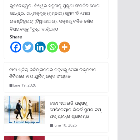
ଭୁବନେଶ୍ୱର: ବିଶ୍ୱର ସବୁଠାରୁ ପୁରୁଣା ସଂଗଠିତ ଯୋଗ
କେନ୍ଦ୍ର, ସାନ୍ତାକ୍ରୁଜ୍ (ମୁମ୍ବାଇ) ସ୍ଥିତ ‘ଦି ଯୋଗ
ଇନଷ୍ଟିଚ୍ୟୁଟ୍‌’ (ଟିୱାଇଆଇ), ପକ୍ଷରୁ ଚଳିତ ବର୍ଷର
ବିଷୟବସ୍ତୁ “ସୁସ୍ଥ ବାର୍ଦ୍ଧକ୍ୟ
Share
ଟାଟା ଷ୍ଟିଲ୍‌ କଳିଙ୍ଗନଗର ପକ୍ଷରୁ ମେଗା ରକ୍ତଦାନ
ଶିବିରରେ ୨୮୦ ୟୁନିଟ୍‌ ରକ୍ତ ସଂଗୃହୀତ
June 19, 2026
ଟାଟା ଏଆଇଜି ପକ୍ଷରୁ
ମେଡିକେୟାର ରିଜର୍ଭ ସୁପର ଟପ୍‌-
ଅପ୍ ପ୍ଲାନ୍‌ର ଶୁଭାରମ୍ଭ
June 10, 2026