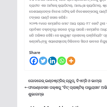
ବ୍ୟତୀତ ଏହା ଆମିକସ୍ କ୍ୟାପିଟାଲ୍‌, ଆମାନ୍ସା କ୍ୟାପିଟାଲ୍‌, ଷ୍ଟେ
ଦେଶପାଣ୍ଡେଙ୍କ ନିବେଶ ଅଫିସ୍ ଭଳି ନିବେଶକଙ୍କଠାରୁ ପାଣ୍ଠି
ଟଙ୍କାର ପାଣ୍ଠି ହାସଲ କରିଛି।
୨୦୨୩-୨୪ରେ କମ୍ପାନିର ମୋଟ ଆୟ ପ୍ରାୟ ୯୮୮ କୋଟି ଥିଲା 
ପ୍ରତିଶତ ଚକ୍ରବୃଦ୍ଧି ହାରରେ ବୃଦ୍ଧି ପାଉଛି। କମ୍ପାନିର 
ଧରି ଅଭିଜ୍ଞତା ରହିଛି। ସେ କ୍ୱେଷ୍ଟ ଗ୍ଲୋବାଲ୍ ଇଞ୍ଜିନିୟରିଂ ପ
କଣ୍ଡାମିନ୍‌ଙ୍କୁ ଏୟାରୋସ୍ପେସ୍ ଡିଭିଜନର ସିଇଓ ଭାବରେ ନିଯୁକ
Share
ଗୋଦରେଜ୍ ଇଣ୍ଡଷ୍ଟ୍ରିଜ୍ ଗ୍ରୁପ୍‌, ବିଏମ୍‌ସି ଓ ଭାମ୍‌ଲା
ଫାଉଣ୍ଡେସନ ପକ୍ଷରୁ “ବିଟ୍ ପ୍ଲାଷ୍ଟିକ୍ ପଲ୍ୟୁସନ’ ଅ
ଶୁଭାରମ୍ଭ