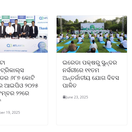
ଟା
ଇରେଡା ପକ୍ଷରୁ ସୁନ୍ଦର
ଟ୍ରିକାଲ୍ସ
ନର୍ସରୀରେ ୧୧ତମ
େଡର ୬୮୭ କୋଟି
ଅନ୍ତର୍ଜାତୀୟ ଯୋଗ ଦିବସ
ର ଆଇପିଓ ୨୦୨୫
ପାଳିତ
େମ୍ବର ୨୨ରେ
June 23, 2025
ବ
er 19, 2025