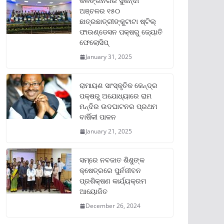
କଳିଙ୍ଗନଗର ସୁକିନ୍ଦା
ଅଞ୍ଚଳର ୧୫୦
ଛାତ୍ରଛାତ୍ରୀଙ୍କୁଟାଟା ଷ୍ଟିଲ୍
ଫାଉଣ୍ଡେସନ ପକ୍ଷରୁ ଜ୍ୟୋତି
ଫେଲୋସିପ୍‌
January 31, 2025
ରାମାୟଣ ସାଂସ୍କୃତିକ କେନ୍ଦ୍ର
ପକ୍ଷରୁ ଅଯୋଧ୍ୟାରେ ରାମ
ମନ୍ଦିର ଉଦଘାଟନର ପ୍ରଥମ
ବାର୍ଷିକୀ ପାଳନ
January 21, 2025
ସମ୍‌ରେ ନବଜାତ ଶିଶୁଙ୍କ
କ୍ଷେତ୍ରରେ ପୁର୍ନଜୀବନ
ପ୍ରଶିକ୍ଷଣ କାର୍ଯ୍ୟକ୍ରମ
ଆୟୋଜିତ
December 26, 2024