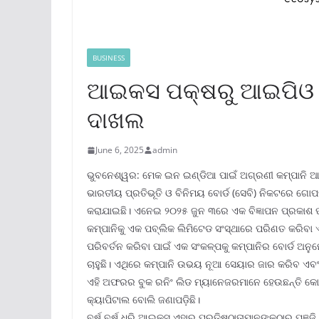
BUSINESS
ଆଇକସ ପକ୍ଷରୁ ଆଇପିଓ ପ
ଦାଖଲ
June 6, 2025
admin
ଭୁବନେଶ୍ୱର: ମେକ ଇନ ଇଣ୍ଡିଆ ପାଇଁ ଅଗ୍ରଣୀ କମ୍ପାନି ଆ
ଭାରତୀୟ ପ୍ରତିଭୂତି ଓ ବିନିମୟ ବୋର୍ଡ (ସେବି) ନିକଟରେ ଗ
କରାଯାଇଛି। ଏନେଇ ୨୦୨୫ ଜୁନ ୩ରେ ଏକ ବିଜ୍ଞାପନ ପ୍ରକାଶ 
କମ୍ପାନିକୁ ଏକ ପବ୍ଲିକ ଲିମିଟେଡ ସଂସ୍ଥାରେ ପରିଣତ କରିବ
ପରିବର୍ତନ କରିବା ପାଇଁ ଏକ ସଂକଳ୍ପକୁ କମ୍ପାନିର ବୋର୍ଡ ଅ
ଚାହୁଛି। ଏଥିରେ କମ୍ପାନି ଉଭୟ ନୂଆ ସେୟାର ଜାର କରିବ 
ଏହି ଅଫରର ବୁକ ରନିଂ ଲିଡ ମ୍ୟାନେଜରମାନେ ହେଉଛନ୍ତି 
କ୍ୟାପିଟାଲ ବୋଲି ଜଣାପଡ଼ିଛି।
ବର୍ଷ ବର୍ଷ ଧରି ଆଇକସ୍ ଏହାର ପ୍ରତିଷ୍ଠାତାମାନଙ୍କଠାରୁ ପୁଞ୍