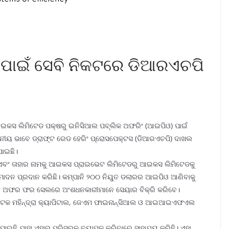
ାଇଁ ସେବି ନିକଟରେ ଡିଆରଏଚପି
ଇକସ ଲିମିଟେଡ ପକ୍ଷରୁ ଇନିସିଆଲ ପବ୍ଲିକ ଅଫରିଂ (ଆଇପିଓ) ପାଇଁ
ୋପନୀୟ ଭାବେ ଡ୍ରାଫ୍ଟ ରେଡ ହେରିଂ ପ୍ରୋସପେକ୍ଟସ (ଡିଆରଏଚପି) ଦାଖଲ
ପାଇଛି।
ା ଏବଂ ତାହାର ନାମକୁ ଆଇକସ ପ୍ରାଇଭେଟ ଲିମିଟେଡରୁ ଆଇକସ ଲିମିଟେଡକୁ
ନୁମୋଦନ ପ୍ରଦାନ କରିଛି। କମ୍ପାନି ୨୦୦ ନିୟୁତ ଡଲାରର ଆଇପିଓ ଆଣିବାକୁ
ଏବଂ ଅଫର ଫର ସେଲରେ ଅଂଶଧନକାରୀମାନେ ସେୟାର ବିକ୍ରି କରିବେ।
କୋଟକ ମହିନ୍ଦ୍ରା କ୍ୟାପିଟାଲ, ଜେଏମ ଫାଇନାନ୍ସିଆଲ ଓ ଆଇଆଇଏଫଏଲ
ଜି ପାଇଛି ଯାହା ଏହାର ପରିସରକୁ ବ୍ୟାପକ କରିବାରେ ସାହାଯ୍ୟ କରିଛି। ଏହା