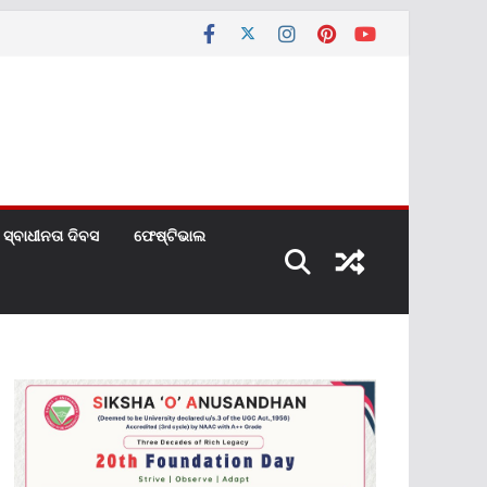
ସ୍ବାଧୀନତା ଦିବସ
ଫେଷ୍ଟିଭାଲ