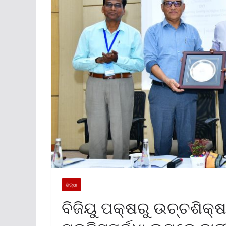
ଶିକ୍ଷା
ବିଜିୟୁ ପକ୍ଷରୁ ଉଚ୍ଚଶିକ୍