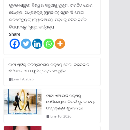
ଭୁବନେଶ୍ୱର: ବିଶ୍ୱର ସବୁଠାରୁ ପୁରୁଣା ସଂଗଠିତ ଯୋଗ
କେନ୍ଦ୍ର, ସାନ୍ତାକ୍ରୁଜ୍ (ମୁମ୍ବାଇ) ସ୍ଥିତ ‘ଦି ଯୋଗ
ଇନଷ୍ଟିଚ୍ୟୁଟ୍‌’ (ଟିୱାଇଆଇ), ପକ୍ଷରୁ ଚଳିତ ବର୍ଷର
ବିଷୟବସ୍ତୁ “ସୁସ୍ଥ ବାର୍ଦ୍ଧକ୍ୟ
Share
ଟାଟା ଷ୍ଟିଲ୍‌ କଳିଙ୍ଗନଗର ପକ୍ଷରୁ ମେଗା ରକ୍ତଦାନ
ଶିବିରରେ ୨୮୦ ୟୁନିଟ୍‌ ରକ୍ତ ସଂଗୃହୀତ
June 19, 2026
ଟାଟା ଏଆଇଜି ପକ୍ଷରୁ
ମେଡିକେୟାର ରିଜର୍ଭ ସୁପର ଟପ୍‌-
ଅପ୍ ପ୍ଲାନ୍‌ର ଶୁଭାରମ୍ଭ
June 10, 2026