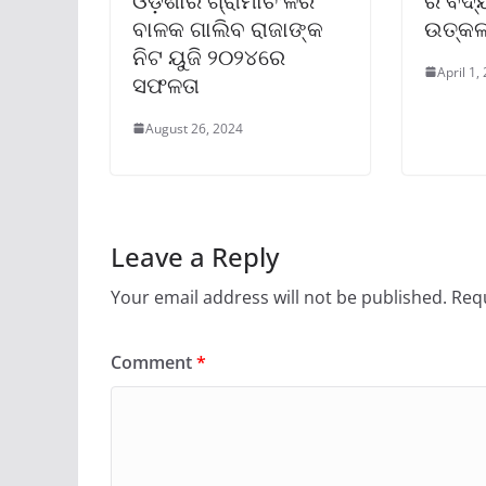
ଓଡ଼ିଶାର ଗ୍ରାମାଚଂଳର
ର ବିଦ୍
ବାଳକ ଗାଲିବ ରାଜାଙ୍କ
ଉତ୍କଳ
ନିଟ ୟୁଜି ୨୦୨୪ରେ
April 1,
ସଫଳତା
August 26, 2024
Leave a Reply
Your email address will not be published.
Requ
Comment
*