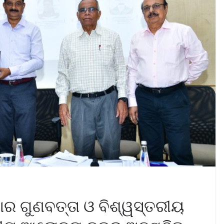
ଷାର ଗୁଣବତ୍ତା ଓ ବିଶ୍ୱସ୍ତରୀୟ