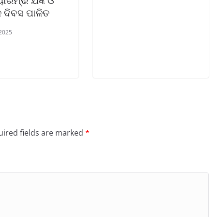
ୟାରମ୍ଭ ଯଜ୍ଞ ଓ
 ଦିବସ ପାଳିତ
 2025
ired fields are marked
*