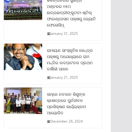
କଳିଙ୍ଗନଗର ସୁକିନ୍ଦା
ଅଞ୍ଚଳର ୧୫୦
ଛାତ୍ରଛାତ୍ରୀଙ୍କୁଟାଟା ଷ୍ଟିଲ୍
ଫାଉଣ୍ଡେସନ ପକ୍ଷରୁ ଜ୍ୟୋତି
ଫେଲୋସିପ୍‌
January 31, 2025
ରାମାୟଣ ସାଂସ୍କୃତିକ କେନ୍ଦ୍ର
ପକ୍ଷରୁ ଅଯୋଧ୍ୟାରେ ରାମ
ମନ୍ଦିର ଉଦଘାଟନର ପ୍ରଥମ
ବାର୍ଷିକୀ ପାଳନ
January 21, 2025
ସମ୍‌ରେ ନବଜାତ ଶିଶୁଙ୍କ
କ୍ଷେତ୍ରରେ ପୁର୍ନଜୀବନ
ପ୍ରଶିକ୍ଷଣ କାର୍ଯ୍ୟକ୍ରମ
ଆୟୋଜିତ
December 26, 2024