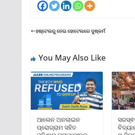
ହଷ୍ଟେଲରୁ ନେଇ ହୋଟେଲରେ ଦୁଷ୍କର୍ମ
You May Also Like
ଆଲେନ ଅନଲାଇନ
ସରସ୍ଵତ
ପ୍ରୋଗ୍ରାମ ସହିତ
ବିଦ୍ୟା