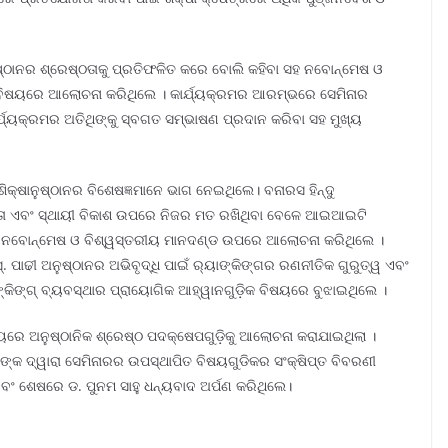
ଅନୁଷ୍ଠାନର ଶ୍ରେଷ୍ଠତାକୁ ପ୍ରତିଫଳିତ କରେ ବୋଲି କହିବା ସହ ନବୋନ୍ମେଷ ଓ
 ବିଷୟରେ ଆଲୋଚନା କରିଥିଲେ । କାର୍ଯ୍ୟକ୍ରମର ଆରମ୍ଭରେ ସେମିନାର
୍ଯ୍ୟକ୍ରମର ଅତିଥିଙ୍କୁ ସ୍ବଗତ ସମ୍ଭାଷଣ ପ୍ରଦାନ କରିବା ସହ ମୁଖ୍ୟ
ଷାନୁଷ୍ଠାନର ବିଶେଷଜ୍ଞମାନେ ଭାଗ ନେଇଥିଲେ। ବନାରସ ହିନ୍ଦୁ
ୟତା ଏବଂ ସ୍ଥାୟୀ ବିକାଶ ଉପରେ ନିଜର ମତ ରଖିଥିବା ବେଳେ ଆଇଆଇଟି
ନବୋନ୍ମେଷ ଓ ବିଶ୍ୱସ୍ତରୀୟ ମାନଦଣ୍ଡ ଉପରେ ଆଲୋଚନା କରିଥିଲେ ।
ାଢୀ ଅନୁଷ୍ଠାନର ଅଭିବୃଦ୍ଧି ପାଇଁ ର‍୍ୟାଙ୍କିଙ୍ଗର ରଣନୀତିକ ଗୁରୁତ୍ୱ ଏବଂ
କିଙ୍ଗ୍ ବ୍ୟବସ୍ଥାର ପ୍ରାୟୋଗିକ ଆହ୍ୱାନଗୁଡ଼ିକ ବିଷୟରେ ବୁଝାଇଥିଲେ ।
େ ଅନୁଷ୍ଠାନିକ ଶ୍ରେଷ୍ଠ ପଦକ୍ଷେପଗୁଡ଼ିକୁ ଆଲୋଚନା କରାଯାଇଥିଲା ।
୍କ ଦ୍ୱାରା ସେମିନାରର ଉପସ୍ଥାପିତ ବିଷୟଗୁଡିକର ସଂକ୍ଷିପ୍ତ ବିବରଣୀ
ଂ ଶେଷରେ ଡ. ପୁନମ ସାହୁ ଧନ୍ୟବାଦ ଅର୍ପଣ କରିଥିଲେ।