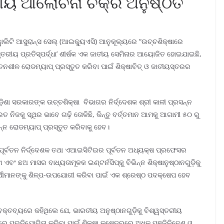
ାତୀୟ ଆଲୋଚନା ଚକ୍ର ଅନୁଷ୍ଠିତ
କ୍ୱାଲିଟି ଆସୁରାନ୍ସ ସେଲ୍ (ଆଇକ୍ୟୁଏସି) ଆନୁକୂଲ୍ୟରେ “ଉଚ୍ଚଶିକ୍ଷାରେ
ୱସ୍ତରୀୟ ପ୍ରତିସ୍ପର୍ଦ୍ଧା’ ଶୀର୍ଷକ ଏକ ଜାତୀୟ ସେମିନାର ଆୟୋଜିତ ହୋଇଯାଇଛି,
ନଶୀଳ ରୋଡମ୍ୟାପ୍ ପ୍ରସ୍ତୁତ କରିବା ପାଇଁ ଶିକ୍ଷାବିତ୍ ଓ ଜାତୀୟସ୍ତରର
ଶା ସରକାରଙ୍କ ଉଚ୍ଚଶିକ୍ଷା ବିଭାଗର ନିର୍ଦ୍ଦେଶକ ଶ୍ରୀ କାଳୀ ପ୍ରସନ୍ନ
 ନିଜକୁ ସ୍ଥିର ଭାବେ ଗଢ଼ି ତୋଳିଛି, କିନ୍ତୁ ବର୍ତ୍ତମାନ ଆମକୁ ଆଗାମୀ ୫୦ ରୁ
ନ୍ନ ରୋଡମ୍ୟାପ୍ ପ୍ରସ୍ତୁତ କରିବାକୁ ହେବ।
୍ବତନ ନିର୍ଦ୍ଦେଶକ ତଥା ଏଆଇସିଟିଇର ପୂର୍ବତନ ଅଧ୍ୟକ୍ଷ ପ୍ରଫେସର
ବଂ ଛଅ ମାସର ବାଧ୍ୟତାମୂଳକ ଇଣ୍ଟର୍ନସିପ୍‌‌କୁ ବିଭିନ୍ନ ଶିକ୍ଷାନୁଷ୍ଠାନଗୁଡ଼ିକୁ
ାର୍ଥୀମାନଙ୍କୁ ଶିଳ୍ପ-ଉପଯୋଗୀ କରିବା ପାଇଁ ଏକ ଶ୍ରେଷ୍ଠ ପଦକ୍ଷେପ ହେବ
ବକ୍ତବ୍ୟରେ କହିଥିଲେ ଯେ, ଭାରତୀୟ ଅନୁଷ୍ଠାନଗୁଡ଼ିକୁ ବିଶ୍ୱସ୍ତରୀୟ
 ପ୍ରତିଯୋଗିତା କରିବା ପାଇଁ ଶିକ୍ଷା କ୍ଷେତ୍ରରେ ଅଧିକ ପୁଞ୍ଜିନିବେଶ ଓ