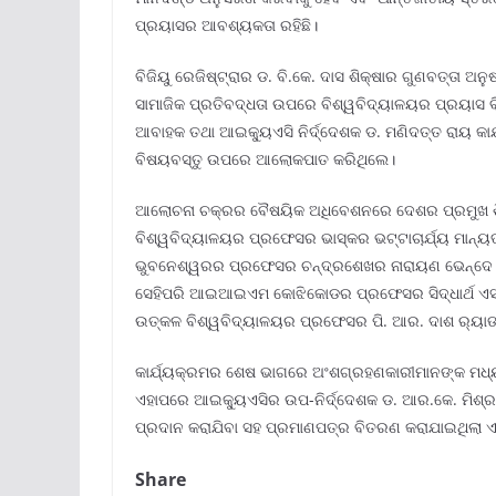
ପ୍ରୟାସର ଆବଶ୍ୟକତା ରହିଛି।
ବିଜିୟୁ ରେଜିଷ୍ଟ୍ରାର ଡ. ବି.କେ. ଦାସ ଶିକ୍ଷାର ଗୁଣବତ୍ତା 
ସାମାଜିକ ପ୍ରତିବଦ୍ଧତା ଉପରେ ବିଶ୍ୱବିଦ୍ୟାଳୟର ପ୍ରୟାସ
ଆବାହକ ତଥା ଆଇକ୍ୟୁଏସି ନିର୍ଦ୍ଦେଶକ ଡ. ମଣିଦତ୍ତ ରାୟ କାର
ବିଷୟବସ୍ତୁ ଉପରେ ଆଲୋକପାତ କରିଥିଲେ।
ଆଲୋଚନା ଚକ୍ରର ବୈଷୟିକ ଅଧିବେଶନରେ ଦେଶର ପ୍ରମୁଖ ଶିକ୍
ବିଶ୍ୱବିଦ୍ୟାଳୟର ପ୍ରଫେସର ଭାସ୍କର ଭଟ୍ଟାଚାର୍ଯ୍ୟ ମାନ୍
ଭୁବନେଶ୍ୱରର ପ୍ରଫେସର ଚନ୍ଦ୍ରଶେଖର ନାରାୟଣ ଭେନ୍ଦେ 
ସେହିପରି ଆଇଆଇଏମ କୋଝିକୋଡର ପ୍ରଫେସର ସିଦ୍ଧାର୍ଥ ଏସ୍‌. ପ
ଉତ୍କଳ ବିଶ୍ୱବିଦ୍ୟାଳୟର ପ୍ରଫେସର ପି. ଆର. ଦାଶ ର‍୍ୟାଙ୍
କାର୍ଯ୍ୟକ୍ରମର ଶେଷ ଭାଗରେ ଅଂଶଗ୍ରହଣକାରୀମାନଙ୍କ ମଧ୍ୟର
ଏହାପରେ ଆଇକ୍ୟୁଏସିର ଉପ-ନିର୍ଦ୍ଦେଶକ ଡ. ଆର.କେ. ମିଶ୍ରଙ
ପ୍ରଦାନ କରାଯିବା ସହ ପ୍ରମାଣପତ୍ର ବିତରଣ କରାଯାଇଥିଲା ଏବ
Share