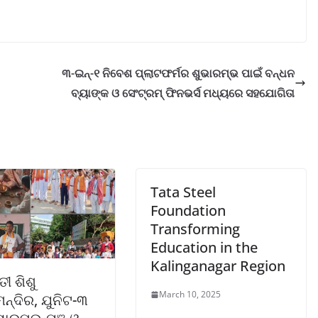
୩-ଇନ୍‌-୧ ନିବେଶ ପ୍ଲାଟଫର୍ମର ଶୁଭାରମ୍ଭ ପାଇଁ ବନ୍ଧନ
ବ୍ୟାଙ୍କ ଓ ସେଂଟ୍ରମ୍ ଫିନଭର୍ସ ମଧ୍ୟରେ ସହଯୋଗିତା
Tata Steel
Foundation
Transforming
Education in the
Kalinganagar Region
ୀ ଶିଶୁ
March 10, 2025
ମନ୍ଦିର, ଯୁନିଟ-୩