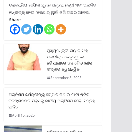
ଲୋକପ୍ରିୟ ଗାୟିକା ଯୁଗଳ ଅନ୍ତରା ନନ୍ଦୀ ଏବଂ ଅଙ୍କିତା
ନନ୍ଦୀଙ୍କୁ ନେଇ “କେୟାର୍ ୱାହାଁ ଜହାଁ ଡାବର ଆମଲା,
Share
ମୁଖ୍ୟମନ୍ତ୍ରୀ ନାୟାବ ସିଂହ
ସଇନୀଙ୍କ ନେତୃତ୍ୱରେ
ହରିୟାଣାରେ ଜନ କୈନ୍ଦ୍ରୀକ
ସଂସ୍କାର ତ୍ୱରାନ୍ୱିତ
September 3, 2025
ଅଗ୍ନିଶମ କର୍ମଚାରୀଙ୍କୁ ସମ୍ମାନ ଜଣାଇ ଟାଟା ଷ୍ଟିଲ
କଳିଙ୍ଗନଗର ପକ୍ଷରୁ ଜାତୀୟ ଅଗ୍ନିଶମ ସେବା ସପ୍ତାହ
ପାଳିତ
April 15, 2025