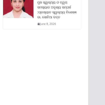
ମୁଖ ସ୍ୱାସ୍ଥ୍ୟ ଓ ତ୍ୱଚା
ସମସ୍ୟାର ଅଦୃଶ୍ୟ ସମ୍ପର୍କ
:ପ୍ରଖ୍ୟାତ ସ୍ୱାସ୍ଥ୍ୟ ବିଶେଷଜ୍ଞ
ଡା. ସୋନିଆ ଦତ୍ତ
June 8, 2026