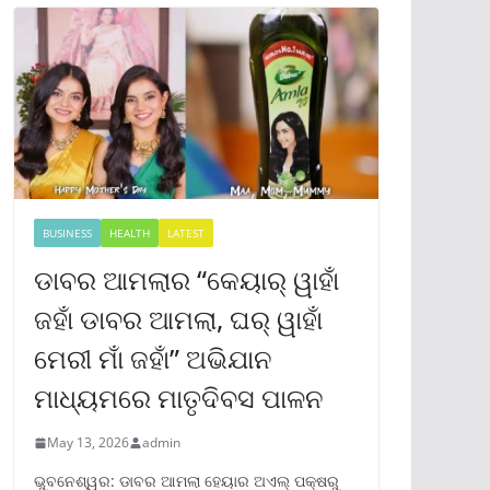
BUSINESS
HEALTH
LATEST
ଡାବର ଆମଲାର “କେୟାର୍ ୱାହାଁ
ଜହାଁ ଡାବର ଆମଲା, ଘର୍ ୱାହାଁ
ମେରୀ ମାଁ ଜହାଁ” ଅଭିଯାନ
ମାଧ୍ୟମରେ ମାତୃଦିବସ ପାଳନ
May 13, 2026
admin
ଭୁବନେଶ୍ୱର: ଡାବର ଆମଲା ହେୟାର ଅଏଲ୍ ପକ୍ଷରୁ