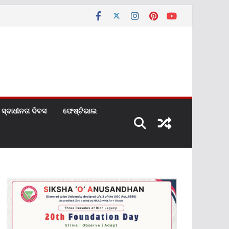
ସ୍ବାଧୀନତା ଦିବସ
ଫେଷ୍ଟିଭାଲ