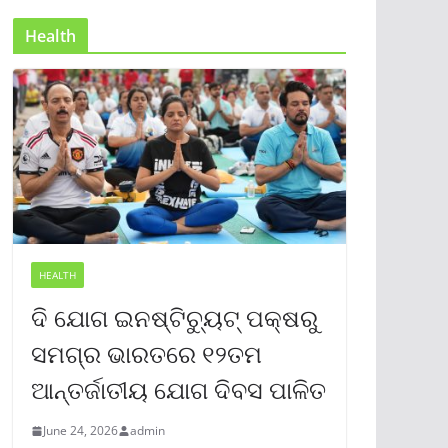
Health
HEALTH
ଦି ଯୋଗ ଇନଷ୍ଟିଚ୍ୟୁଟ୍ ପକ୍ଷରୁ
ସମଗ୍ର ଭାରତରେ ୧୨ତମ
ଆନ୍ତର୍ଜାତୀୟ ଯୋଗ ଦିବସ ପାଳିତ
June 24, 2026
admin