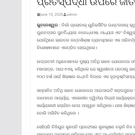
ପ୍ରତିସ୍ପର୍ଦ୍ଧା ଉପରେ ଜ
June 10, 2026
admin
ଭୁବନେଶ୍ୱର
: ବିର୍ଲା ଗ୍ଲୋବାଲ୍ ୟୁନିଭର୍ସିଟିର ଇଣ୍ଟରନାଲ୍ 
ଗୁଣବତ୍ତାର ପୁନର୍ବିନ୍ୟାସ: ନବୋନ୍ମେଷ, ମାନ୍ୟତା ଏବଂ ବିଶ୍
ଯେଉଁଥିରେ ଭାରତର ଉଚ୍ଚଶିକ୍ଷା ବ୍ୟବସ୍ଥାରେ ଏକ ପରିବର୍ତ୍ତ
ବିଶେଷଜ୍ଞମାନେ ଏକତ୍ରିତ ହୋଇଥିଲେ।
ଉଦ୍‌‌ଘାଟନୀ ଅଧିବେଶନରେ ମୁଖ୍ୟ ଅତିଥି ଭାବେ ଯୋଗଦେଇ ଓଡ଼ି
ମହାପାତ୍ର, ଆଇଏଏସ୍‌, କହିଥିଲେ ଯେ ସ୍ୱାଧୀନତା ପରଠାରୁ ଭାରତ
୧୦୦ ବର୍ଷ ପାଇଁ ଶିକ୍ଷାର ଉନ୍ନତି ଦିଗରେ ଏକ ଦୂରଦୃଷ୍ଟିସମ୍ପ
ସମ୍ମାନିତ ଅତିଥି ଭାବେ ଯୋଗଦେଇ ଆଇଆଇଟି ଖଡ଼ଗପୁରର ପୂର
ଦାମୋଦର ଆଚାର୍ଯ୍ୟ, ଏକକାଳୀନ ଦ୍ୱିତୀୟ ଡିଗ୍ରୀ କାର୍ଯ୍ୟକ୍ରମ ଏ
କାର୍ଯ୍ୟକାରୀ କରାଯିବା ନେଇ ଆହ୍ୱାନ କରିଥିଲେ। ଯାହା ଶିକ୍ଷ
ବୋଲି ଅଭିହିତ କରିଥିଲେ ।
ସେହିପରି ବିଜିୟୁର କୁଳପତି ପ୍ରଫେସର କୁଳଭୂଷଣ ବଲୁନି ନିଜ 
ମାନଦଣ୍ଡ ଅନୁସରଣ କରିବାକୁ ହେବ ଏବଂ ଆନ୍ତର୍ଜାତୀୟ ସ୍ତରରେ