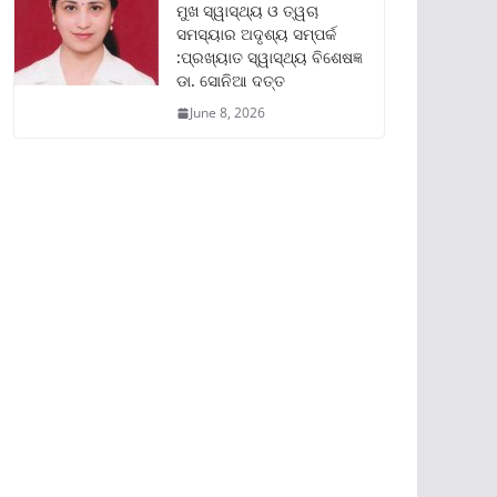
ମୁଖ ସ୍ୱାସ୍ଥ୍ୟ ଓ ତ୍ୱଚା
ସମସ୍ୟାର ଅଦୃଶ୍ୟ ସମ୍ପର୍କ
:ପ୍ରଖ୍ୟାତ ସ୍ୱାସ୍ଥ୍ୟ ବିଶେଷଜ୍ଞ
ଡା. ସୋନିଆ ଦତ୍ତ
June 8, 2026