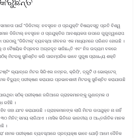
 କରୁଛନ୍ତି
ାନତା ପାଇଁ “ଡିଜିଟାଲ୍‌: ନବସୃଜନ ଓ ପ୍ରଯୁକ୍ତି’ ବିଷୟବସ୍ତୁ ପ୍ରତି ବିଶ୍ୱ
ସମାନ ଡିଜିଟାଲ୍ ନବସୃଜନ ଓ ପ୍ରଯୁକ୍ତିର ଆବଶ୍ୟକତା ଉପରେ ଗୁରୁତ୍ୱାରୋପ
ବା ପରଠାରୁ “ଡିଜିଟାଲ୍‌’ ବ୍ୟବସ୍ଥା ଜୀବନର ଏକ ମାଧ୍ୟମରେ ପରିଣତ ହୋଇଛି ।
ିଟାଲ୍ ଓ ବୈଷୟିକ ବିପ୍ଳବର ଅଗ୍ରଦୂତ ସାଜିଛନ୍ତି ଏବଂ ନିଜ ଉଦ୍ୟମ ବଳରେ
୍ ମିଟରକୁ ସୁନିଶ୍ଚିତ କରି ପାରମ୍ପରିକ ଭାବେ ପୁରୁଷ ପ୍ରାଧାନ୍ୟ ଶକ୍ତି
ଟିଂ ଲ୍ୟାବ୍‌ରେ ମିଟର ସିରିଏଲ ନମ୍ବର, କ୍ରିପିଂ, ତ୍ରୁଟିି ଓ ଭୋଲ୍‌ଟେଜ୍
ବିଦ୍ୟୁତ୍ ପରୀକ୍ଷଣ କରାଯାଇ ପ୍ରଭାବଶାଳୀ ମିଟରକୁ ସୁନିଶ୍ଚିତ କରାଯାଉଛି
ାଯାଉଥିବା ସଠିକ୍ ପରୀକ୍ଷଣ ଜରିଆରେ ଗ୍ରାହକମାନଙ୍କୁ ଗୁଣାତ୍ମକ ଓ
 ରହିଛି ।
ରହିବ ତାହା ଯାଂଚ କରାଯାଉଛି । ଗ୍ରାହକମାନଙ୍କ ଲାଗି ମିଟର ଉପଯୁକ୍ତ ନା ନାହିଁ
ଟା ୩୦ ମିନିଟ୍ ସମୟ ଲାଗିଥାଏ । ମାସିକ ଭିତିରେ ଭାରତୀୟ ଓ ଆନ୍ତର୍ଜାତିକ ମାନକ
ଛି ।
“ଜେରା’ ନାମକ ପରୀକ୍ଷଣ ବ୍ୟବସ୍ଥାରେ ପ୍ରତ୍ୟକ୍ଷ ଭାବେ ଯୋଡ଼ି ଆମେ ଦୈନିକ