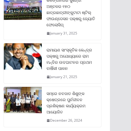
କଳିଙ୍ଗନଗର ସୁକିନ୍ଦା
ଅଞ୍ଚଳର ୧୫୦
ଛାତ୍ରଛାତ୍ରୀଙ୍କୁଟାଟା ଷ୍ଟିଲ୍
ଫାଉଣ୍ଡେସନ ପକ୍ଷରୁ ଜ୍ୟୋତି
ଫେଲୋସିପ୍‌
January 31, 2025
ରାମାୟଣ ସାଂସ୍କୃତିକ କେନ୍ଦ୍ର
ପକ୍ଷରୁ ଅଯୋଧ୍ୟାରେ ରାମ
ମନ୍ଦିର ଉଦଘାଟନର ପ୍ରଥମ
ବାର୍ଷିକୀ ପାଳନ
January 21, 2025
ସମ୍‌ରେ ନବଜାତ ଶିଶୁଙ୍କ
କ୍ଷେତ୍ରରେ ପୁର୍ନଜୀବନ
ପ୍ରଶିକ୍ଷଣ କାର୍ଯ୍ୟକ୍ରମ
ଆୟୋଜିତ
December 26, 2024