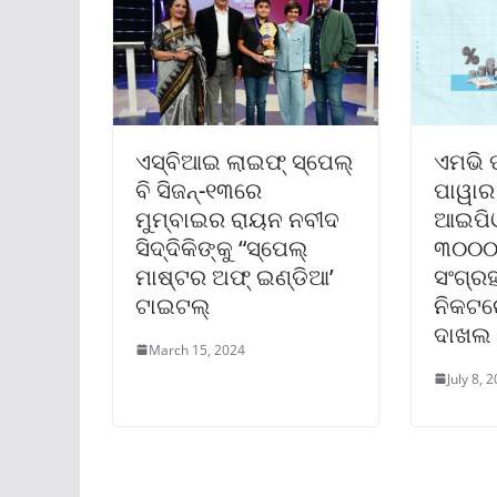
ଏସ୍‌ବିଆଇ ଲାଇଫ୍ ସ୍ପେଲ୍
ଏମଭି
ବି ସିଜନ୍‌-୧୩ରେ
ପାୱାର 
ମୁମ୍ବାଇର ରାୟନ ନବୀଦ
ଆଇପି
ସିଦ୍ଦିକିଙ୍କୁ “ସ୍ପେଲ୍
୩୦୦୦ 
ମାଷ୍ଟର ଅଫ୍ ଇଣ୍ଡିଆ’
ସଂଗ୍ରହ
ଟାଇଟଲ୍‌
ନିକଟରେ
ଦାଖଲ
March 15, 2024
July 8, 