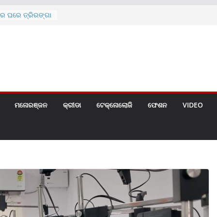
ରେ ଘରେ ତ୍ରିରଙ୍ଗା
ଗୀତ ଗାଇଲେ ସୋନୁ,
ୀ ପାଇଁ ବିଜ୍ଞପ୍ତି
 ୪ ଗେଟ୍
େଣ୍ଟ
ମନୋରଞ୍ଜନ
କ୍ରୀଡା
ଟେକ୍ନୋଲୋଜି
ଫେଶନ
VIDEO