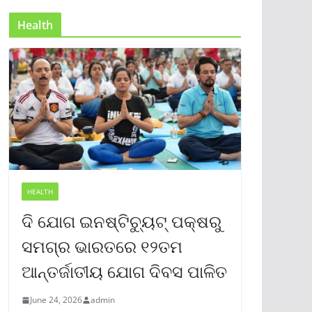
Health
HEALTH
ଦି ଯୋଗ ଇନଷ୍ଟିଚ୍ୟୁଟ୍ ପକ୍ଷରୁ
ସମଗ୍ର ଭାରତରେ ୧୨ତମ
ଆନ୍ତର୍ଜାତୀୟ ଯୋଗ ଦିବସ ପାଳିତ
June 24, 2026
admin