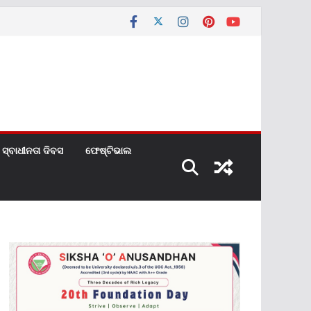
ସ୍ବାଧୀନତା ଦିବସ
ଫେଷ୍ଟିଭାଲ