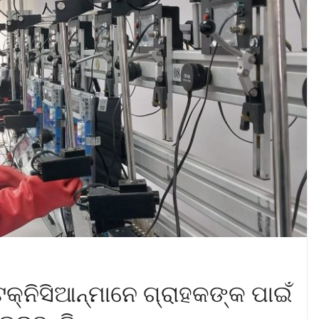
ଟେକ୍ନିସିଆନ୍‌ମାନେ ଗ୍ରାହକଙ୍କ ପାଇଁ