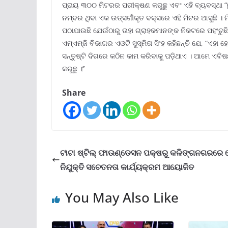
ପ୍ରାୟ ୩୦୦ ମିଟରର ପରୀକ୍ଷଣ କରୁଛୁ ଏବଂ ଏହି ବ୍ୟବସ୍ଥା “ୱିନ୍
ନମ୍ବର ଥିବା ଏକ ଉତ୍ସର୍ଗୀକୃତ ବକ୍ସରେ ଏହି ମିଟର ଆସୁଛି । 
ପଠାଯାଉଛି ଯେଉଁଠାରୁ ତାହା ଗ୍ରାହକମାନଙ୍କ ନିକଟରେ ପହଂଚୁଛି 
ଏମ୍‌ଏମ୍‌ଜି ବିଭାଗର ଏଓଟି ସୁସ୍ମିତା ସିଂହ କହିଛନ୍ତି ଯେ, “ଏ
ସନ୍ତୁଷ୍ଟି ଦିଗରେ କଠିନ କାମ କରିବାକୁ ପଡ଼ିଥାଏ । ଆମେ 
କରୁଛୁ ।’’
Share
ଟାଟା ଷ୍ଟିଲ୍ ଫାଉଣ୍ଡେସନ ପକ୍ଷରୁ କଳିଙ୍ଗନଗରରେ 
ନିଯୁକ୍ତି ସଚେତନତା କାର୍ଯ୍ୟକ୍ରମ ଆୟୋଜିତ
You May Also Like