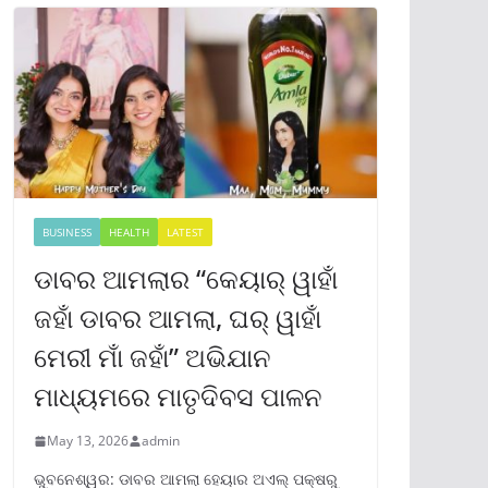
BUSINESS
HEALTH
LATEST
ଡାବର ଆମଲାର “କେୟାର୍ ୱାହାଁ
ଜହାଁ ଡାବର ଆମଲା, ଘର୍ ୱାହାଁ
ମେରୀ ମାଁ ଜହାଁ” ଅଭିଯାନ
ମାଧ୍ୟମରେ ମାତୃଦିବସ ପାଳନ
May 13, 2026
admin
ଭୁବନେଶ୍ୱର: ଡାବର ଆମଲା ହେୟାର ଅଏଲ୍ ପକ୍ଷରୁ