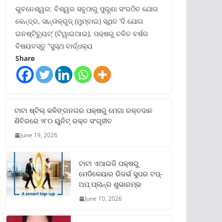
ଭୁବନେଶ୍ୱର: ବିଶ୍ୱର ସବୁଠାରୁ ପୁରୁଣା ସଂଗଠିତ ଯୋଗ
କେନ୍ଦ୍ର, ସାନ୍ତାକ୍ରୁଜ୍ (ମୁମ୍ବାଇ) ସ୍ଥିତ ‘ଦି ଯୋଗ
ଇନଷ୍ଟିଚ୍ୟୁଟ୍‌’ (ଟିୱାଇଆଇ), ପକ୍ଷରୁ ଚଳିତ ବର୍ଷର
ବିଷୟବସ୍ତୁ “ସୁସ୍ଥ ବାର୍ଦ୍ଧକ୍ୟ
Share
ଟାଟା ଷ୍ଟିଲ୍‌ କଳିଙ୍ଗନଗର ପକ୍ଷରୁ ମେଗା ରକ୍ତଦାନ
ଶିବିରରେ ୨୮୦ ୟୁନିଟ୍‌ ରକ୍ତ ସଂଗୃହୀତ
June 19, 2026
ଟାଟା ଏଆଇଜି ପକ୍ଷରୁ
ମେଡିକେୟାର ରିଜର୍ଭ ସୁପର ଟପ୍‌-
ଅପ୍ ପ୍ଲାନ୍‌ର ଶୁଭାରମ୍ଭ
June 10, 2026