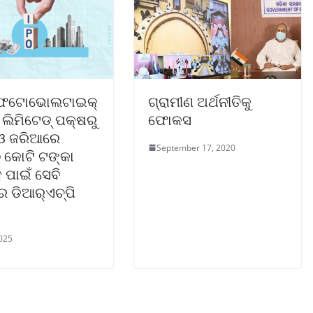
 ଫଟୋଭୋଲଟାଇକ୍
ଗ୍ରାମୀଣ ଅର୍ଥନୀତିକୁ
ଲିମିଟେଡ୍ ପକ୍ଷରୁ
ଫୋକସ
ଓ ଜରିଆରେ
September 17, 2020
କୋଟି ଟଙ୍କା
 ପାଇଁ ସେବି
 ଡିଆର୍‌ଏଚ୍‌ପି
2025