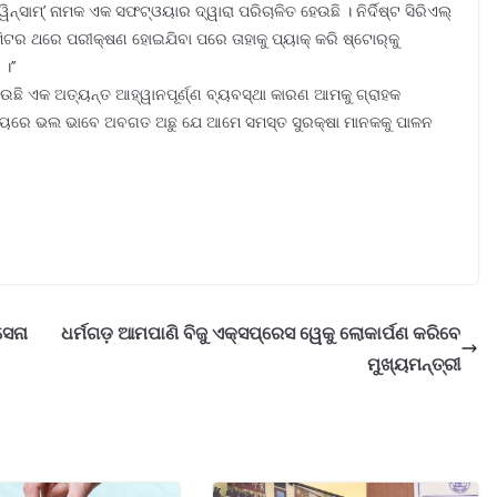
‌ସାମ୍‌’ ନାମକ ଏକ ସଫଟ୍‌ଓୟାର ଦ୍ୱାରା ପରିଚାଳିତ ହେଉଛି । ନିର୍ଦିଷ୍ଟ ସିରିଏଲ୍
ମିଟର ଥରେ ପରୀକ୍ଷଣ ହୋଇଯିବା ପରେ ତାହାକୁ ପ୍ୟାକ୍ କରି ଷ୍ଟୋର୍‌କୁ
।’’
ହା ହେଉଛି ଏକ ଅତ୍ୟନ୍ତ ଆହ୍ୱାନପୂର୍ଣ୍ଣ ବ୍ୟବସ୍ଥା କାରଣ ଆମକୁ ଗ୍ରାହକ
ଏବିଷୟରେ ଭଲ ଭାବେ ଅବଗତ ଅଛୁ ଯେ ଆମେ ସମସ୍ତ ସୁରକ୍ଷା ମାନକକୁ ପାଳନ
ସେନା
ଧର୍ମଗଡ଼ ଆମପାଣି ବିଜୁ ଏକ୍ସପ୍ରେସ ୱେକୁ ଲୋକାର୍ପଣ କରିବେ
ମୁଖ୍ୟମନ୍ତ୍ରୀ