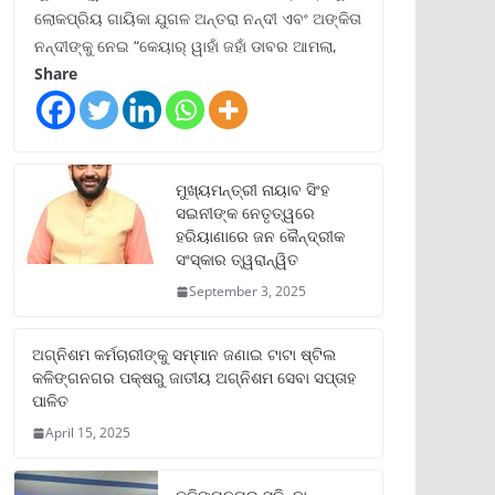
ଲୋକପ୍ରିୟ ଗାୟିକା ଯୁଗଳ ଅନ୍ତରା ନନ୍ଦୀ ଏବଂ ଅଙ୍କିତା
ନନ୍ଦୀଙ୍କୁ ନେଇ “କେୟାର୍ ୱାହାଁ ଜହାଁ ଡାବର ଆମଲା,
Share
ମୁଖ୍ୟମନ୍ତ୍ରୀ ନାୟାବ ସିଂହ
ସଇନୀଙ୍କ ନେତୃତ୍ୱରେ
ହରିୟାଣାରେ ଜନ କୈନ୍ଦ୍ରୀକ
ସଂସ୍କାର ତ୍ୱରାନ୍ୱିତ
September 3, 2025
ଅଗ୍ନିଶମ କର୍ମଚାରୀଙ୍କୁ ସମ୍ମାନ ଜଣାଇ ଟାଟା ଷ୍ଟିଲ
କଳିଙ୍ଗନଗର ପକ୍ଷରୁ ଜାତୀୟ ଅଗ୍ନିଶମ ସେବା ସପ୍ତାହ
ପାଳିତ
April 15, 2025