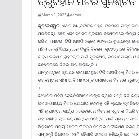
ତ୍ରୁଟିହୀନ ମିଟର ସୁନିଶ୍ଚିତ
March 1, 2023
admin
ଭୁବନେଶ୍ୱର
: ଏଥର ଆନ୍ତର୍ଜାତିକ ମହିଳା ଦିବସରେ ଲିଙ୍ଗଗତ ସମ
ପ୍ରତିବଦ୍ଧ ହେବ ଏବଂ ସମସ୍ତ ପ୍ରକାର କ୍ଷେତ୍ରରେ ଲିଙ୍ଗ 
କରିବ । ମାତ୍ର, ଟିପିଏସ୍‌ଓଡିଏଲ୍‌ରେ ୨୦୨୧ରେ ଶୁଭାରମ୍ଭ ହେ
ମହିଳା ଟେକ୍ନିସିଆନ୍‌ମାନେ ବିଜୁଳି ବିତରଣ କ୍ଷେତ୍ରରେ ଡିଜ
ଲକ୍ଷ ଲକ୍ଷ ଗ୍ରାହକଙ୍କ ପାଇଁ ସୁରକ୍ଷିତ, ଭରସାଯୋଗ୍ୟ ଓ ସଠିକ
କ୍ଷେତ୍ରରେ ନିଜର ଛାପ ଛାଡ଼ିଛନ୍ତି ।
ଆମ୍ବଗଡ଼ରେ ସ୍ଥାପନ କରାଯାଇଥିବା ଟିପିଏସ୍‌ଓଡିଏଲ୍ ମିଟର ଟେଷ୍
ତାରତମ୍ୟର ସୀମା ଆଦି ମାନଦଣ୍ଡ ଆଧାରରେ ମିଟରର ଗୁଣାତ୍ମକ 
।
କଂପାନିର ମହିଳା ଟେକ୍ନିସିଆନମାନଙ୍କ ଦ୍ୱାରା ସମ୍ପାଦନ କର
ଭରସାଯୋଗ୍ୟ ମିଟର ଯୋଗାଇ ଦେବାକୁ ଏହି ଲ୍ୟାବ୍ ପ୍ରତିବଦ୍ଧ
ଏହି ଲ୍ୟାବ୍‌ରେ କାର୍ଯ୍ୟ କ୍ଷେତ୍ରରେ ମିଟରର ସ୍ଥିରତା କିଭଳି 
ତାହା ଜାଣିବା ଲାଗି କରାଯାଉଥିବା ପରୀକ୍ଷା ପାଇଁ ପ୍ରାୟ ୧ ଘଂ
ଅନୁସାରେ ପ୍ରାୟ ୨୫୦୦-୩୦୦୦ ମିଟରର ପରୀକ୍ଷଣ କରାଯାଉ
ଏମ୍‌ଏମ୍‌ଜି ବିଭାଗର ଏଓଟି ବୈଶାଳି ସତପଥୀ କହିଛନ୍ତି ଯେ, 