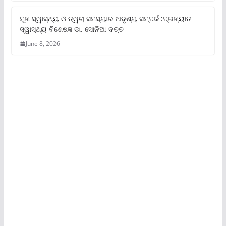
ମୁଖ ସ୍ୱାସ୍ଥ୍ୟ ଓ ତ୍ୱଚା ସମସ୍ୟାର ଅଦୃଶ୍ୟ ସମ୍ପର୍କ :ପ୍ରଖ୍ୟାତ
ସ୍ୱାସ୍ଥ୍ୟ ବିଶେଷଜ୍ଞ ଡା. ସୋନିଆ ଦତ୍ତ
June 8, 2026