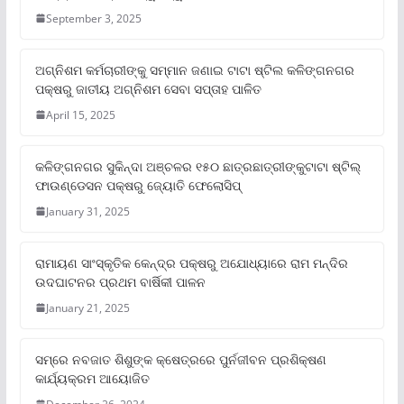
September 3, 2025
ଅଗ୍ନିଶମ କର୍ମଚାରୀଙ୍କୁ ସମ୍ମାନ ଜଣାଇ ଟାଟା ଷ୍ଟିଲ କଳିଙ୍ଗନଗର
ପକ୍ଷରୁ ଜାତୀୟ ଅଗ୍ନିଶମ ସେବା ସପ୍ତାହ ପାଳିତ
April 15, 2025
କଳିଙ୍ଗନଗର ସୁକିନ୍ଦା ଅଞ୍ଚଳର ୧୫୦ ଛାତ୍ରଛାତ୍ରୀଙ୍କୁଟାଟା ଷ୍ଟିଲ୍
ଫାଉଣ୍ଡେସନ ପକ୍ଷରୁ ଜ୍ୟୋତି ଫେଲୋସିପ୍‌
January 31, 2025
ରାମାୟଣ ସାଂସ୍କୃତିକ କେନ୍ଦ୍ର ପକ୍ଷରୁ ଅଯୋଧ୍ୟାରେ ରାମ ମନ୍ଦିର
ଉଦଘାଟନର ପ୍ରଥମ ବାର୍ଷିକୀ ପାଳନ
January 21, 2025
ସମ୍‌ରେ ନବଜାତ ଶିଶୁଙ୍କ କ୍ଷେତ୍ରରେ ପୁର୍ନଜୀବନ ପ୍ରଶିକ୍ଷଣ
କାର୍ଯ୍ୟକ୍ରମ ଆୟୋଜିତ