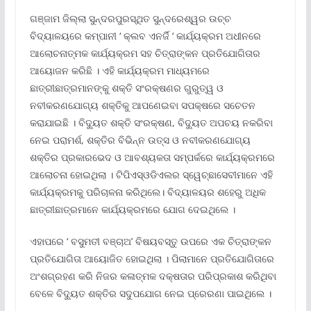
ଗଞ୍ଜାମ ଜିଲ୍ଲା ସୁନ୍ଦରପୁରସ୍ଥିତ ସୁନ୍ଦରେଶ୍ୱର ଉଚ୍ଚ
ବିଦ୍ୟାଳୟରେ କମ୍ପାନୀ ‘ କ୍ଲବ ଏନର୍ଜି ‘ କାର୍ଯ୍ୟକ୍ରମ ଅଧୀନରେ
ଆଲୋଚନାତ୍ମକ କାର୍ଯ୍ୟକ୍ରମ ସହ ଚିତ୍ରାଙ୍କନ ପ୍ରତିଯୋଗିତାର
ଆୟୋଜନ କରିଛି । ଏହି କାର୍ଯ୍ୟକ୍ରମ ମାଧ୍ୟମରେ
ଛାତ୍ରୀଛାତ୍ରମାନଙ୍କୁ ଶକ୍ତି ସଂରକ୍ଷଣର ଗୁରୁତ୍ୱ ଓ
ନବୀକରଣଯୋଗ୍ୟ ଶକ୍ତିକୁ ଆପଣେଇବା ସପକ୍ଷରେ ସଚେତନ
କରାଯାଇଛି । ବିଦ୍ୟୁତ ଶକ୍ତି ସଂରକ୍ଷଣ, ବିଦ୍ୟୁତ ଅପଚୟ ନକରିବା
ନେଇ ପରାମର୍ଶ, ଶକ୍ତିର ବିଭିନ୍ନ ଉତ୍ସ ଓ ନବୀକରଣଯୋଗ୍ୟ
ଶକ୍ତିର ପ୍ରକାରଭେଦ ଓ ଆବଶ୍ୟକତା ସମ୍ପର୍କରେ କାର୍ଯ୍ୟକ୍ରମରେ
ଆଲୋଚନା ହୋଇଥିଲା । ଟିପିଏସ୍ଓଡିଏଲର ସ୍ୱେଚ୍ଛାସେବୀମାନେ ଏହି
କାର୍ଯ୍ୟକ୍ରମକୁ ପରିଚାଳନା କରିଥିଲେ। ବିଦ୍ୟାଳୟର ଶହେରୁ ଅଧିକ
ଛାତ୍ରୀଛାତ୍ରମାନେ କାର୍ଯ୍ୟକ୍ରମରେ ଯୋଗ ଦେଇଥିଲେ ।
ଏହାପରେ ‘ ବସୁମତୀ ବଞ୍ଚାଅ’ ବିଷୟବସ୍ତୁ ଉପରେ ଏକ ଚିତ୍ରାଙ୍କନ
ପ୍ରତିଯୋଗିତା ଆୟୋଜିତ ହୋଇଥିଲା । ପିଲାମାନେ ପ୍ରତିଯୋଗିତାରେ
ଅଂଶଗ୍ରହଣ କରି ନିଜର କଳାତ୍ମକ ଦକ୍ଷତାର ପରିପ୍ରକାଶ କରିଥିବା
ବେଳେ ବିଦ୍ୟୁତ ଶକ୍ତିର ସଦୁପଯୋଗ ନେଇ ପ୍ରେରଣା ପାଇଥିଲେ ।