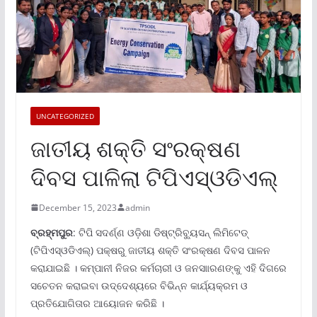
UNCATEGORIZED
ଜାତୀୟ ଶକ୍ତି ସଂରକ୍ଷଣ
ଦିବସ ପାଳିଲା ଟିପିଏସ୍ଓଡିଏଲ୍
December 15, 2023
admin
ବ୍ରହ୍ମପୁର
: ଟିପି ସଦର୍ଣ୍ଣ ଓଡ଼ିଶା ଡିଷ୍ଟ୍ରିବ୍ୟୁସନ୍ ଲିମିଟେଡ୍
(ଟିପିଏସ୍ଓଡିଏଲ୍) ପକ୍ଷରୁ ଜାତୀୟ ଶକ୍ତି ସଂରକ୍ଷଣ ଦିବସ ପାଳନ
କରାଯାଇଛି । କମ୍ପାନୀ ନିଜର କର୍ମଚାରୀ ଓ ଜନସାାରଣଙ୍କୁ ଏହି ଦିଗରେ
ସଚେତନ କରାଇବା ଉଦ୍ଦେଶ୍ୟରେ ବିଭିନ୍ନ କାର୍ଯ୍ୟକ୍ରମ ଓ
ପ୍ରତିଯୋଗିତାର ଆୟୋଜନ କରିଛି ।