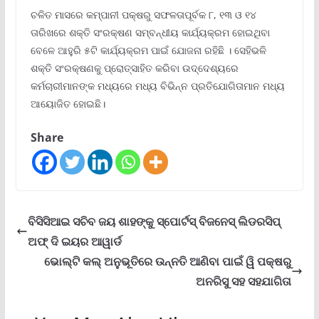
ଚଳିତ ମାସରେ କମ୍ପାନୀ ପକ୍ଷରୁ ସଫଳତାପୂର୍ବକ ୮, ୧୩ ଓ ୧୪
ତାରିଖରେ ଶକ୍ତି ସଂରକ୍ଷଣ ସମ୍ବନ୍ଧୀୟ କାର୍ଯ୍ୟକ୍ରମ ହୋଇଥିବା
ବେଳେ ଆହୁରି ୫ଟି କାର୍ଯ୍ୟକ୍ରମ ପାଇଁ ଯୋଜନା ରହିଛି । ସେହିଭଳି
ଶକ୍ତି ସଂରକ୍ଷଣକୁ ପ୍ରୋତ୍ସାହିତ କରିବା ଉଦ୍ଦେଶ୍ୟରେ
କର୍ମଚାରୀମାନଙ୍କ ମଧ୍ୟରେ ମଧ୍ୟ ବିଭିନ୍ନ ପ୍ରତିଯୋଗିତାମାନ ମଧ୍ୟ
ଆୟୋଜିତ ହୋଇଛି।
Share
ବିସିସିଆଇ ସଚିବ ଜୟ ଶାହଙ୍କୁ ସ୍ପୋର୍ଟସ୍ ବିଜନେସ୍ ଲିଡରସିପ୍
ଅଫ୍ ଦି ଇୟର ଆୱାର୍ଡ
ଭୋଲ୍‌ଟି କଲ୍ ଅନୁଭୂତିରେ ଉନ୍ନତି ଆଣିବା ପାଇଁ ୱି ପକ୍ଷରୁ
ଅନରିସୁ ସହ ସହଯାଗିତା