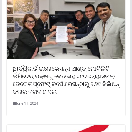
ୱାର୍ଡୱିଜାର୍ଡ ଇନୋଭେସନ୍ସ ଆଣ୍ଡ୍ ମୋବିଲିଟି
ଲିମିଟେଡ୍ ପକ୍ଷରୁ ବେଉଲାହ ଇଂଟରନ୍ୟାସନାଲ୍
ଡେଭେଲପ୍‌ମେଂଟ୍ କର୍ପୋରେସନ୍‌ଠାରୁ ୧.୨୯ ବିଲିଅନ୍
ଡଲାର ବରାଦ ହାସଲ
June 11, 2024