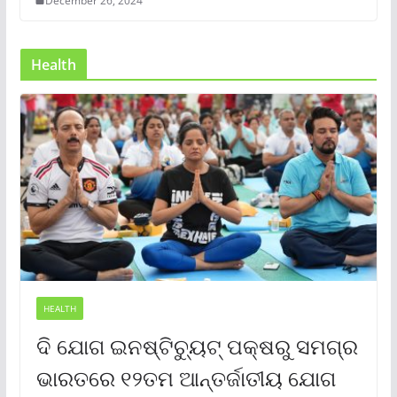
December 26, 2024
Health
HEALTH
ଦି ଯୋଗ ଇନଷ୍ଟିଚ୍ୟୁଟ୍ ପକ୍ଷରୁ ସମଗ୍ର
ଭାରତରେ ୧୨ତମ ଆନ୍ତର୍ଜାତୀୟ ଯୋଗ