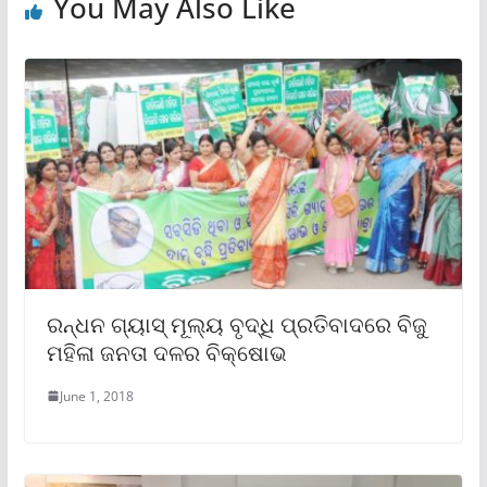
You May Also Like
ରନ୍ଧନ ଗ୍ୟାସ୍‍ ମୂଲ୍ୟ ବୃଦ୍ଧି ପ୍ରତିବାଦରେ ବିଜୁ
ମହିଳା ଜନତା ଦଳର ବିକ୍ଷୋଭ
June 1, 2018