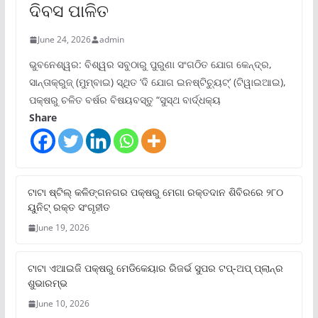
ଦିବସ ପାଳିତ
June 24, 2026
admin
ଭୁବନେଶ୍ୱର: ବିଶ୍ୱର ସବୁଠାରୁ ପୁରୁଣା ସଂଗଠିତ ଯୋଗ କେନ୍ଦ୍ର,
ସାନ୍ତାକ୍ରୁଜ୍ (ମୁମ୍ବାଇ) ସ୍ଥିତ ‘ଦି ଯୋଗ ଇନଷ୍ଟିଚ୍ୟୁଟ୍‌’ (ଟିୱାଇଆଇ),
ପକ୍ଷରୁ ଚଳିତ ବର୍ଷର ବିଷୟବସ୍ତୁ “ସୁସ୍ଥ ବାର୍ଦ୍ଧକ୍ୟ
Share
ଟାଟା ଷ୍ଟିଲ୍‌ କଳିଙ୍ଗନଗର ପକ୍ଷରୁ ମେଗା ରକ୍ତଦାନ ଶିବିରରେ ୨୮୦
ୟୁନିଟ୍‌ ରକ୍ତ ସଂଗୃହୀତ
June 19, 2026
ଟାଟା ଏଆଇଜି ପକ୍ଷରୁ ମେଡିକେୟାର ରିଜର୍ଭ ସୁପର ଟପ୍‌-ଅପ୍ ପ୍ଲାନ୍‌ର
ଶୁଭାରମ୍ଭ
June 10, 2026