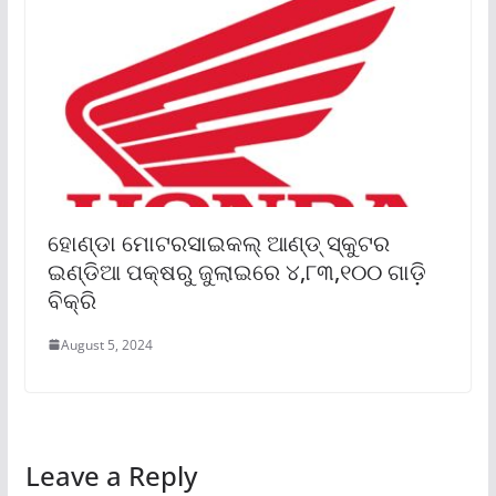
ହୋଣ୍ଡା ମୋଟରସାଇକଲ୍ ଆଣ୍ଡ୍ ସ୍କୁଟର
ଇଣ୍ଡିଆ ପକ୍ଷରୁ ଜୁଲାଇରେ ୪,୮୩,୧୦୦ ଗାଡ଼ି
ବିକ୍ରି
August 5, 2024
Leave a Reply