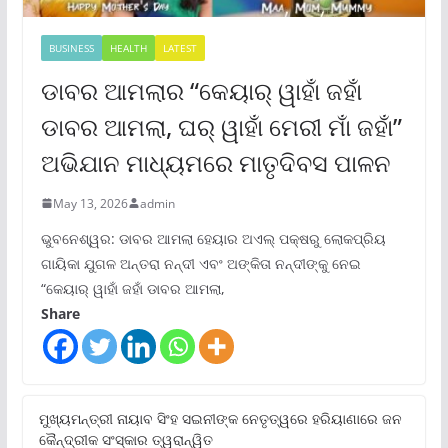
BUSINESS
HEALTH
LATEST
ଡାବର ଆମଲାର “କେୟାର୍ ୱାହାଁ ଜହାଁ
ଡାବର ଆମଲା, ଘର୍ ୱାହାଁ ମେରୀ ମାଁ ଜହାଁ”
ଅଭିଯାନ ମାଧ୍ୟମରେ ମାତୃଦିବସ ପାଳନ
May 13, 2026
admin
ଭୁବନେଶ୍ୱର: ଡାବର ଆମଲା ହେୟାର ଅଏଲ୍ ପକ୍ଷରୁ ଲୋକପ୍ରିୟ
ଗାୟିକା ଯୁଗଳ ଅନ୍ତରା ନନ୍ଦୀ ଏବଂ ଅଙ୍କିତା ନନ୍ଦୀଙ୍କୁ ନେଇ
“କେୟାର୍ ୱାହାଁ ଜହାଁ ଡାବର ଆମଲା,
Share
ମୁଖ୍ୟମନ୍ତ୍ରୀ ନାୟାବ ସିଂହ ସଇନୀଙ୍କ ନେତୃତ୍ୱରେ ହରିୟାଣାରେ ଜନ
କୈନ୍ଦ୍ରୀକ ସଂସ୍କାର ତ୍ୱରାନ୍ୱିତ