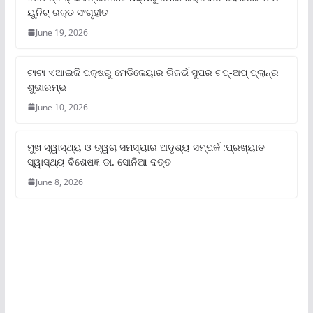
ୟୁନିଟ୍‌ ରକ୍ତ ସଂଗୃହୀତ
June 19, 2026
ଟାଟା ଏଆଇଜି ପକ୍ଷରୁ ମେଡିକେୟାର ରିଜର୍ଭ ସୁପର ଟପ୍‌-ଅପ୍ ପ୍ଲାନ୍‌ର
ଶୁଭାରମ୍ଭ
June 10, 2026
ମୁଖ ସ୍ୱାସ୍ଥ୍ୟ ଓ ତ୍ୱଚା ସମସ୍ୟାର ଅଦୃଶ୍ୟ ସମ୍ପର୍କ :ପ୍ରଖ୍ୟାତ
ସ୍ୱାସ୍ଥ୍ୟ ବିଶେଷଜ୍ଞ ଡା. ସୋନିଆ ଦତ୍ତ
June 8, 2026