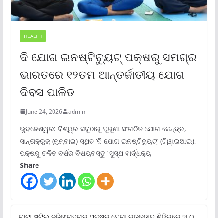
HEALTH
ଦି ଯୋଗ ଇନଷ୍ଟିଚ୍ୟୁଟ୍ ପକ୍ଷରୁ ସମଗ୍ର
ଭାରତରେ ୧୨ତମ ଆନ୍ତର୍ଜାତୀୟ ଯୋଗ
ଦିବସ ପାଳିତ
June 24, 2026
admin
ଭୁବନେଶ୍ୱର: ବିଶ୍ୱର ସବୁଠାରୁ ପୁରୁଣା ସଂଗଠିତ ଯୋଗ କେନ୍ଦ୍ର,
ସାନ୍ତାକ୍ରୁଜ୍ (ମୁମ୍ବାଇ) ସ୍ଥିତ ‘ଦି ଯୋଗ ଇନଷ୍ଟିଚ୍ୟୁଟ୍‌’ (ଟିୱାଇଆଇ),
ପକ୍ଷରୁ ଚଳିତ ବର୍ଷର ବିଷୟବସ୍ତୁ “ସୁସ୍ଥ ବାର୍ଦ୍ଧକ୍ୟ
Share
ଟାଟା ଷ୍ଟିଲ୍‌ କଳିଙ୍ଗନଗର ପକ୍ଷରୁ ମେଗା ରକ୍ତଦାନ ଶିବିରରେ ୨୮୦