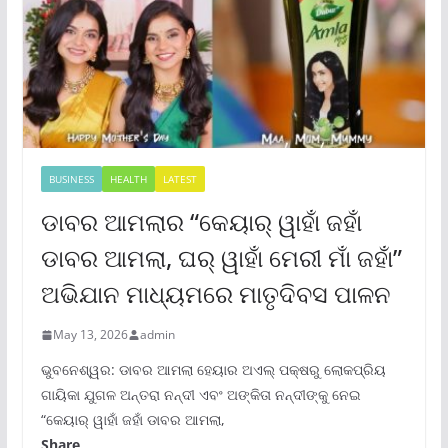
BUSINESS
HEALTH
LATEST
ଡାବର ଆମଲାର “କେୟାର୍ ୱାହାଁ ଜହାଁ
ଡାବର ଆମଲା, ଘର୍ ୱାହାଁ ମେରୀ ମାଁ ଜହାଁ”
ଅଭିଯାନ ମାଧ୍ୟମରେ ମାତୃଦିବସ ପାଳନ
May 13, 2026
admin
ଭୁବନେଶ୍ୱର: ଡାବର ଆମଲା ହେୟାର ଅଏଲ୍ ପକ୍ଷରୁ ଲୋକପ୍ରିୟ
ଗାୟିକା ଯୁଗଳ ଅନ୍ତରା ନନ୍ଦୀ ଏବଂ ଅଙ୍କିତା ନନ୍ଦୀଙ୍କୁ ନେଇ
“କେୟାର୍ ୱାହାଁ ଜହାଁ ଡାବର ଆମଲା,
Share