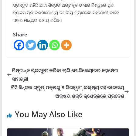
ପ୍ରସ୍ତୁତ ରହିଛି ଯାହା ଶିଳ୍ପର ଅଗ୍ରଦୂତ ଓ ସାରା ବିଶ୍ୱରେ ଥିବା
ବ୍ୟବସାୟର ଭରସାଯୋଗ୍ୟ ନମନୀୟ ପ୍ୟାକେଜିଂ ସହଯୋଗୀ ଭାବେ
ଏହାର ମାନ୍ୟତା ବଜାୟ ରଖିବ।
Share
ମିଷ୍ଟାନ୍ନ ପ୍ରସ୍ତୁତ କରିବା ଲାଗି ମୋଦିକେୟାରର ରୋଷେଇ
ସାମଗ୍ରୀ
ବିସି ଜିନ୍ଦଲ ଗ୍ରୁପ୍ ପକ୍ଷରୁ ୫ ଗିଗାୱାଟ୍ ଲକ୍ଷ୍ୟ ସହ ଭାରତୀୟ
ଅକ୍ଷୟ ଶକ୍ତି କ୍ଷେତ୍ରରେ ପ୍ରବେଶ
You May Also Like