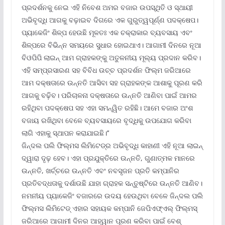
ପ୍ରଦର୍ଶନକୁ ନେଇ ଏହି ନିବେଶ ଅମର ବଜାର ଉପସ୍ଥିତି ଓ ସ୍ଥାୟୀ
ଅଭିବୃଦ୍ଧି ଆଗକୁ ବଢ଼ାଇବ ଦିଗରେ ଏକ ଗୁରୁତ୍ୱପୂର୍ଣ୍ଣ ପଦକ୍ଷେପ।
ପ୍ୟାକେଜିଂ ଶିଳ୍ପ ହେଉଛି ମୂଳତଃ ଏକ ଚକ୍ରାକାର ବ୍ୟବସାୟ ଏବଂ
ଶିଳ୍ପରେ ବିଭିନ୍ନ ସମୟରେ ସୁଧାର ହୋଇଥାଏ। ଆଗାମୀ ଦିନରେ ନୂଆ
ବିଓପିପି ଲାଇନ୍ ଆମ ଗ୍ରାହକଙ୍କୁ ଅତୁଳନୀୟ ମୂଲ୍ୟ ପ୍ରଦାନ କରିବ।
ଏହି ସମ୍ପ୍ରସାରଣ ସହ ବିବିଧ ଉଚ୍ଚ ପ୍ରଦର୍ଶନ ଫିଲ୍ମ ଜରିଆରେ
ଆମ ଦକ୍ଷତାରେ ଉନ୍ନତି ଆସିବା ସହ ଗ୍ରାହକଙ୍କ ଆଶାକୁ ପୂରଣ କରି
ଆଗକୁ ବଢ଼ିବ। ପରିଚାଳନା ଦକ୍ଷତାରେ ଉନ୍ନତି ଆଣିବା ପାଇଁ ଆମର
ରହିଥିବା ପଦକ୍ଷେପ ସହ ଏହା ସମନ୍ୱିତ ରହିଛି। ଆମେ ବଜାର ଅଂଶ
ବଜାୟ ରଖିଥିବା ବେଳେ ବ୍ୟବସାୟରେ ବୃଦ୍ଧିକୁ ଉପଯୋଗ କରିବା
ଲାଗି ଏହାକୁ ସ୍ଥାପନ କରାଯାଇଛି।’’
ଜିନ୍ଦଲ ପଲି ଫିଲ୍ମସ ଲିମିଟେଡ୍‌ର ଅଭିବୃଦ୍ଧି କାହାଣୀ ଏହି ନୂଆ ଲାଇନ୍
ଦ୍ୱାରା ଦୃଢ଼ ହେବ। ଏହା ପ୍ରଯୁକ୍ତିରେ ଉନ୍ନତି, ଗୁଣାତ୍ମକ ମାନରେ
ଉନ୍ନତି, ଖର୍ଚ୍ଚରେ ଉନ୍ନତି ଏବଂ ନବସୃଜନ ପ୍ରତି କମ୍ପାନିର
ପ୍ରତିବଦ୍ଧତାକୁ ଦର୍ଶାଉଛି ଯାହା ଗ୍ରାହକ ସନ୍ତୁଷ୍ଟିରେ ଉନ୍ନତି ଆଣିବ।
ନମନୀୟ ପ୍ୟାକେଜିଂ ବଜାରରେ ଉଦୟ ହେଉଥିବା ବେଳେ ଜିନ୍ଦଲ ପଲି
ଫିଲ୍ମସ ଲିମିଟେଡ୍ ଏହାର ସହାୟକ କମ୍ପାନି ଜେପିଏଫ୍‌ଏଲ୍ ଫିଲ୍ମସ୍
ଜରିଆରେ ଆଗାମୀ ଦିନର ଆହ୍ୱାନ ପୂରଣ କରିବା ପାଇଁ ବେଶ୍