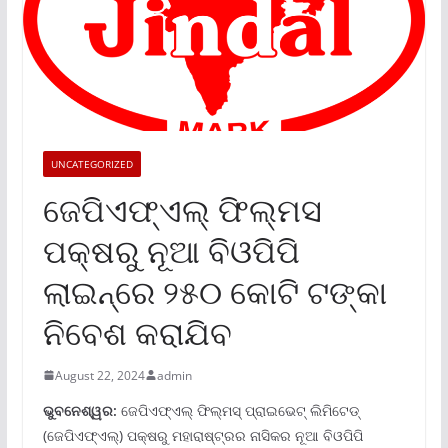
UNCATEGORIZED
ଜେପିଏଫ୍‌ଏଲ୍ ଫିଲ୍ମସ
ପକ୍ଷରୁ ନୂଆ ବିଓପିପି
ଲାଇନ୍‌ରେ ୨୫୦ କୋଟି ଟଙ୍କା
ନିବେଶ କରାଯିବ
August 22, 2024
admin
ଭୁବନେଶ୍ୱର:
ଜେପିଏଫ୍‌ଏଲ୍ ଫିଲ୍ମସ୍ ପ୍ରାଇଭେଟ୍ ଲିମିଟେଡ୍
(ଜେପିଏଫ୍‌ଏଲ୍‌) ପକ୍ଷରୁ ମହାରାଷ୍ଟ୍ରର ନାସିକର ନୂଆ ବିଓପିପି