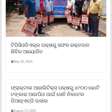
ଟିପିସିଓଡିଏଲ୍‌ର ପକ୍ଷରୁ ସଫଳ ରକ୍ତଦାନ
ଶିବିର ଆୟୋଜିତ
May 30, 2024
ଫ୍ରାକ୍ଟାଲ ଆନାଲିଟିକ୍ସ ପକ୍ଷରୁ ୪୯୦୦ କୋଟି
ଟଙ୍କାର ଆଇପିଓ ପାଇଁ ସେବି ନିକଟେର
ଡିଆର୍‌ଏଚ୍‌ପି ଦାଖଲ
August 13, 2025