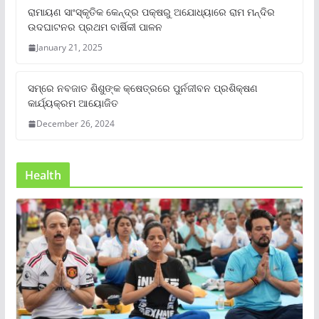
ରାମାୟଣ ସାଂସ୍କୃତିକ କେନ୍ଦ୍ର ପକ୍ଷରୁ ଅଯୋଧ୍ୟାରେ ରାମ ମନ୍ଦିର
ଉଦଘାଟନର ପ୍ରଥମ ବାର୍ଷିକୀ ପାଳନ
January 21, 2025
ସମ୍‌ରେ ନବଜାତ ଶିଶୁଙ୍କ କ୍ଷେତ୍ରରେ ପୁର୍ନଜୀବନ ପ୍ରଶିକ୍ଷଣ
କାର୍ଯ୍ୟକ୍ରମ ଆୟୋଜିତ
December 26, 2024
Health