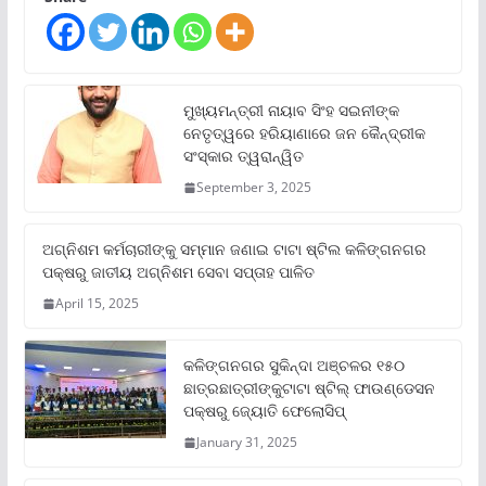
ମୁଖ୍ୟମନ୍ତ୍ରୀ ନାୟାବ ସିଂହ ସଇନୀଙ୍କ
ନେତୃତ୍ୱରେ ହରିୟାଣାରେ ଜନ କୈନ୍ଦ୍ରୀକ
ସଂସ୍କାର ତ୍ୱରାନ୍ୱିତ
September 3, 2025
ଅଗ୍ନିଶମ କର୍ମଚାରୀଙ୍କୁ ସମ୍ମାନ ଜଣାଇ ଟାଟା ଷ୍ଟିଲ କଳିଙ୍ଗନଗର
ପକ୍ଷରୁ ଜାତୀୟ ଅଗ୍ନିଶମ ସେବା ସପ୍ତାହ ପାଳିତ
April 15, 2025
କଳିଙ୍ଗନଗର ସୁକିନ୍ଦା ଅଞ୍ଚଳର ୧୫୦
ଛାତ୍ରଛାତ୍ରୀଙ୍କୁଟାଟା ଷ୍ଟିଲ୍ ଫାଉଣ୍ଡେସନ
ପକ୍ଷରୁ ଜ୍ୟୋତି ଫେଲୋସିପ୍‌
January 31, 2025