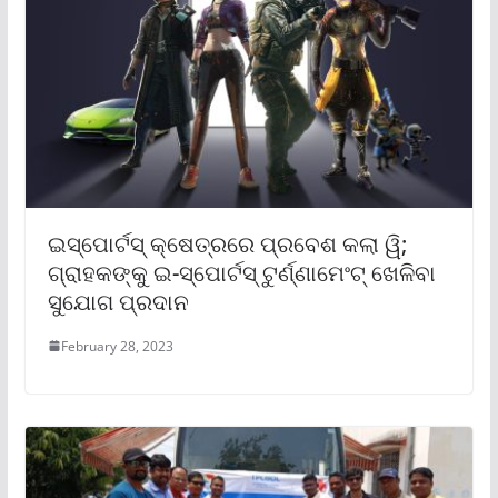
ଇସ୍ପୋର୍ଟସ୍ କ୍ଷେତ୍ରରେ ପ୍ରବେଶ କଲା ୱି;
ଗ୍ରାହକଙ୍କୁ ଇ-ସ୍ପୋର୍ଟସ୍ ଟୁର୍ଣ୍ଣାମେଂଟ୍ ଖେଳିବା
ସୁଯୋଗ ପ୍ରଦାନ
February 28, 2023