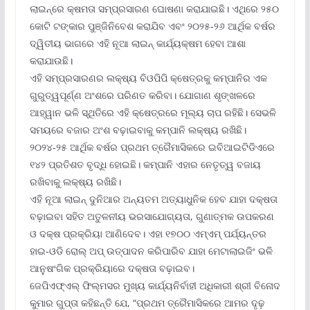
ଲାଇନ୍‌ରେ କ୍ଷମତା ସମ୍ପ୍ରସାରଣ ଘୋଷଣା କରାଯାଇଛି। ଏଥିରେ ୨୫୦
କୋଟି ଟଙ୍କାର ପୁଞ୍ଜିନିବେଶ କରାଯିବ ଏବଂ ୨୦୨୫-୨୬ ଆର୍ଥିକ ବର୍ଷର
ଦ୍ୱିତୀୟ ଭାଗରେ ଏହି ନୂଆ ଲାଇନ୍ କାର୍ଯ୍ୟକ୍ଷମ ହେବା ଆଶା
କରାଯାଉଛି।
ଏହି ସମ୍ପ୍ରସାରଣର ଲକ୍ଷ୍ୟ ବିଓପିପି କ୍ଷେତ୍ରକୁ କମ୍ପାନିର ଏକ
ଗୁରୁତ୍ୱପୂର୍ଣ୍ଣ ଅଂଶରେ ପରିଣତ କରିବା। ଯୋଗାଣ ଶୃଙ୍ଖଳରେ
ଆହ୍ୱାନ ଭଳି ସ୍ଥିତିରେ ଏହି କ୍ଷେତ୍ରରେ ମୂଲ୍ୟ ଚାପ ରହିଛି। ସେଭଳି
ସମୟରେ ବଜାର ଅଂଶ ବଢ଼ାଇବାକୁ କମ୍ପାନି ଲକ୍ଷ୍ୟ ରଖିଛି।
୨୦୨୪-୨୫ ଆର୍ଥିକ ବର୍ଷର ପ୍ରଥମ ତ୍ରୈମାସିକରେ ଇବିଆଇଟିଡିଏରେ
୧୪୨ ପ୍ରତିଶତ ବୃଦ୍ଧି ହୋଇଛି। କମ୍ପାନି ଏହାର ନେତୃତ୍ୱ ବଜାୟ
ରଖିବାକୁ ଲକ୍ଷ୍ୟ ରଖିଛି।
ଏହି ନୂଆ ଲାଇନ୍ ଦୁନିଆର ଅନ୍ୟତମ ଅତ୍ୟାଧୁନିକ ହେବ ଯାହା ଦକ୍ଷତା
ବଢ଼ାଇବା ସହିତ ଅତୁଳନୀୟ ଭରସାଯୋଗ୍ୟତା, ଗୁଣାତ୍ମକ ଉପକରଣ
ଓ ଦକ୍ଷ ପ୍ରକ୍ରିୟା ଆଣିଦେବ। ଏହା ୧୭୦୦ ଏମ୍‌ଏମ୍ ପର୍ଯ୍ୟନ୍ତର
ହାଇ-ଓଡି ରୋଲ୍ ଅପ୍ ଉତ୍ପାଦନ କରିପାରିବ ଯାହା ମେଟାଲାଇଜିଂ ଭଳି
ଆନୁଷଂଗିକ ପ୍ରକ୍ରିୟାରେ ଦକ୍ଷତା ବଢ଼ାଇବ।
ଜେପିଏଫ୍‌ଏଲ୍ ଫିଲ୍ମସର ମୁଖ୍ୟ କାର୍ଯ୍ୟନିର୍ବାହୀ ଅଧିକାରୀ ଶ୍ରୀ ବିନୋଦ
କୁମାର ଗୁପ୍ତା କହିଛନ୍ତି ଯେ, “ପ୍ରଥମ ତ୍ରୈମାସିକରେ ଆମର ଦୃଢ଼