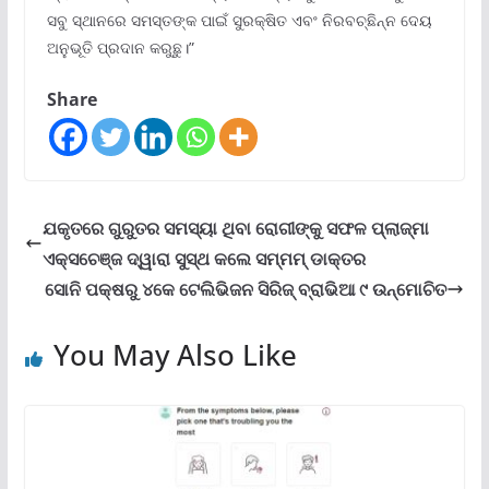
ସବୁ ସ୍ଥାନରେ ସମସ୍ତଙ୍କ ପାଇଁ ସୁରକ୍ଷିତ ଏବଂ ନିରବଚ୍ଛିନ୍ନ ଦେୟ
ଅନୁଭୂତି ପ୍ରଦାନ କରୁଛୁ।”
Share
ଯକୃତରେ ଗୁରୁତର ସମସ୍ୟା ଥିବା ରୋଗୀଙ୍କୁ ସଫଳ ପ୍ଲାଜ୍‌ମା
ଏକ୍ସଚେଞ୍ଜ ଦ୍ୱାରା ସୁସ୍ଥ କଲେ ସମ୍ମମ୍ ଡାକ୍ତର
ସୋନି ପକ୍ଷରୁ ୪କେ ଟେଲିଭିଜନ ସିରିଜ୍ ବ୍ରାଭିଆ ୯ ଉନ୍ମୋଚିତ
You May Also Like