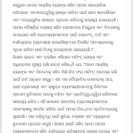
କରୁଥିବା ବେଳେ ଆକ୍ସିସ୍ ବ୍ୟାଙ୍କ ସହିତ ଆମର ସହଯୋଗିତା
ଜରିଆରେ ଏସଏମଇଗୁଡ଼ିକୁ ସଶକ୍ତ କରିବା ପାଇଁ ସହଜ ଜ୍ଞାନକୌଶଳ
ଏବଂ ଅତ୍ୟାଧୁନିକ ସମାଧାନ ପ୍ରଦାନ କରିବାକୁ ଲକ୍ଷ୍ୟ ରଖାଯାଇଛି।
ଆମର ବୈଷୟିକ ଦକ୍ଷତା ସହିତ ସେମାନଙ୍କ ବିଶ୍ୱାସ ଏବଂ ବିତରଣକୁ
ଉପଯୋଗ କରି ବ୍ୟବସାୟୀମାନଙ୍କ ପାଇଁ ପେମେଂଟ୍‌, ଅର୍ଥ ଏବଂ
ବାଣିଜ୍ୟରେ ବ୍ୟବସାୟୀ ଇକୋସିଷ୍ଟମର ବିକଶିତ ଆବଶ୍ୟକତାକୁ
ପୂରଣ କରିବା ପାଇଁ ନିଓକୁ ଉପସ୍ଥାପନ କରାଯାଇଛି।’’
ଭିସାର ଭାରତ ଏବଂ ଦକ୍ଷିଣ ଏସିଆର ମର୍ଚାଂଟ୍ ସେଲ୍‌ସ ଏବଂ
ଅଧିଗ୍ରହଣ ମୁଖ୍ୟ ଋଷି ଛାବ୍ରା କହିଛନ୍ତି ଯେ, “ଆମେ ଆକ୍ସିସ୍
ବ୍ୟାଙ୍କ ଏବଂ ମିନଟୋକ୍ ସହିତ ମିଶି ନିଓ ଫର୍ ମର୍ଚାଂଟ୍ ଆରମ୍ଭ କରି
ପାଇଁ ଗର୍ବ ଅନୁଭବ କରୁଛୁ। ଏହା ଏକ ବୈପ୍ଳବିକ ମୋବାଇଲ୍ ଆପ୍
ଯାହା ବ୍ୟବସାୟୀ ଏବଂ କ୍ଷୁଦ୍ର ବ୍ୟବସାୟୀମାନଙ୍କୁ ଡିଜିଟାଲ-
ପ୍ରଥମ ଦୁନିଆରେ ଆଗକୁ ବଢ଼ିବା ଏବଂ ପ୍ରତିଦ୍ୱନ୍ଦ୍ୱିତା କରିବାରେ
ସାହାଯ୍ୟ କରିବ। ଏହି ସମାଧାନ ଭାରତୀୟ ବ୍ୟବସାୟୀମାନଙ୍କ
ଆକାଂକ୍ଷାକୁ ସମର୍ଥନ କରିବା ପାଇଁ ଆମର ନିରନ୍ତର ପ୍ରତିବଦ୍ଧତାକୁ
ସୂଚାଉଛି। ଏହା ଅଭିବୃଦ୍ଧି ପାଇଁ ସୁବିଧା, ଦକ୍ଷତା ଏବଂ ମୂଲ୍ୟବାନ
ବୁଝାମଣା ପ୍ରଦାନ କରୁଛି। ଭିସାର ଶକ୍ତି ସହିତ ଆମେ ଆମର
ଗ୍ରାହକମାନଙ୍କ ସହିତ ବାଣିଜ୍ୟର ଭବିଷ୍ୟତକୁ ଆକାର ଦେଉଛୁ ଏବଂ