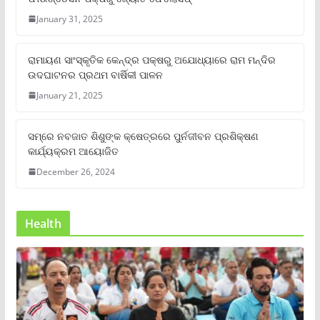
January 31, 2025
ରାମାୟଣ ସାଂସ୍କୃତିକ କେନ୍ଦ୍ର ପକ୍ଷରୁ ଅଯୋଧ୍ୟାରେ ରାମ ମନ୍ଦିର
ଉଦଘାଟନର ପ୍ରଥମ ବାର୍ଷିକୀ ପାଳନ
January 21, 2025
ସମ୍‌ରେ ନବଜାତ ଶିଶୁଙ୍କ କ୍ଷେତ୍ରରେ ପୁର୍ନଜୀବନ ପ୍ରଶିକ୍ଷଣ
କାର୍ଯ୍ୟକ୍ରମ ଆୟୋଜିତ
December 26, 2024
Health