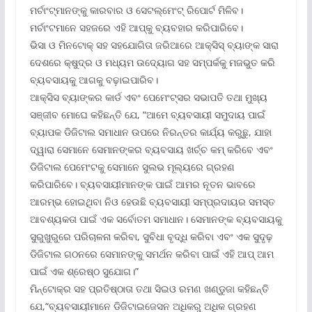
ମର୍ଚାଂଟ୍‌ମାନଙ୍କୁ କାରବାର ଓ ସେଟଲ୍‌ମେଂଟ୍ ରିପୋର୍ଟ ମିଳିବ।
ମର୍ଚାଂଟମାନେ ସହଜରେ ଏହି ଆପ୍‌କୁ ବ୍ୟବହାର କରିପାରିବେ।
ଭିସା ଓ ମିନଟୋକ୍ ସହ ସହଯୋଗିତା ଜରିଆରେ ଆକ୍ସିସ୍ ବ୍ୟାଙ୍କ ସାରା
ଦେଶରେ କ୍ଷୁଦ୍ର ଓ ମଧ୍ୟମ ଉଦ୍ୟୋଗ ସହ ସମ୍ପର୍କକୁ ମଜଭୁତ କରି
ବ୍ୟବସାୟକୁ ଆଗକୁ ବଢ଼ାଇପାରିବ।
ଆକ୍ସିସ ବ୍ୟାଙ୍କର କାର୍ଡ ଏବଂ ପେମେଂଟ୍‌ସର ସଭାପତି ତଥା ମୁଖ୍ୟ
ସଞ୍ଜୀବ ମୋଘେ କହିଛନ୍ତି ଯେ, “ଆମେ ବ୍ୟବସାୟୀ ସମୁଦାୟ ପାଇଁ
ବ୍ୟାପକ ଡିଜିଟାଲ ସମାଧାନ ଉପରେ ନିରନ୍ତର କାର୍ଯ୍ୟ କରୁଛୁ, ଯାହା
ଦ୍ୱାରା ସେମାନେ ସେମାନଙ୍କର ବ୍ୟବସାୟ ଖର୍ଚ୍ଚ କମ୍ କରିବେ ଏବଂ
ଡିଜିଟାଲ ପେମେଂଟକୁ ସେମାନେ ସୁଲଭ ମୂଲ୍ୟରେ ଗ୍ରହଣ
କରିପାରିବେ। ବ୍ୟବସାୟୀମାନଙ୍କ ପାଇଁ ଆମର ନୂତନ ଭାବରେ
ଆରମ୍ଭ ହୋଇଥିବା ନିଓ ହେଉଛି ବ୍ୟବସାୟୀ ସମ୍ପ୍ରଦାୟର ସମସ୍ତ
ଆବଶ୍ୟକତା ପାଇଁ ଏକ ସର୍ବୋତମ ସମାଧାନ। ସେମାନଙ୍କ ବ୍ୟବସାୟକୁ
ସୁରୁଖୁରୁରେ ପରିଚାଳନା କରିବା, ସୁବିଧା ବୃଦ୍ଧି କରିବା ଏବଂ ଏକ ସୁଦୃଢ଼
ଡିଜିଟାଲ ଗଠନରେ ସେମାନଙ୍କୁ ସମର୍ଥନ କରିବା ପାଇଁ ଏହି ଆପ୍ ଆମ
ପାଇଁ ଏକ ଶ୍ରେଷ୍ଠ ସୁଯୋଗ।”
ମିନ୍‌ଟୋକ୍‌ର ସହ ପ୍ରତିଷ୍ଠାତା ତଥା ସିଇଓ ରମଣ ଖଣ୍ଡୁଜା କହିଛନ୍ତି
ଯେ,“ବ୍ୟବସାୟୀମାନେ ଡିଜିଟାଇଜେସନ ଅଧିକରୁ ଅଧିକ ଗ୍ରହଣ