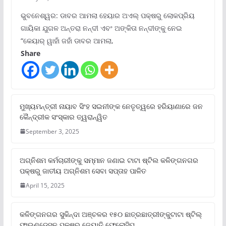
ଭୁବନେଶ୍ୱର: ଡାବର ଆମଲା ହେୟାର ଅଏଲ୍ ପକ୍ଷରୁ ଲୋକପ୍ରିୟ
ଗାୟିକା ଯୁଗଳ ଅନ୍ତରା ନନ୍ଦୀ ଏବଂ ଅଙ୍କିତା ନନ୍ଦୀଙ୍କୁ ନେଇ
“କେୟାର୍ ୱାହାଁ ଜହାଁ ଡାବର ଆମଲା,
Share
ମୁଖ୍ୟମନ୍ତ୍ରୀ ନାୟାବ ସିଂହ ସଇନୀଙ୍କ ନେତୃତ୍ୱରେ ହରିୟାଣାରେ ଜନ
କୈନ୍ଦ୍ରୀକ ସଂସ୍କାର ତ୍ୱରାନ୍ୱିତ
September 3, 2025
ଅଗ୍ନିଶମ କର୍ମଚାରୀଙ୍କୁ ସମ୍ମାନ ଜଣାଇ ଟାଟା ଷ୍ଟିଲ କଳିଙ୍ଗନଗର
ପକ୍ଷରୁ ଜାତୀୟ ଅଗ୍ନିଶମ ସେବା ସପ୍ତାହ ପାଳିତ
April 15, 2025
କଳିଙ୍ଗନଗର ସୁକିନ୍ଦା ଅଞ୍ଚଳର ୧୫୦ ଛାତ୍ରଛାତ୍ରୀଙ୍କୁଟାଟା ଷ୍ଟିଲ୍
ଫାଉଣ୍ଡେସନ ପକ୍ଷରୁ ଜ୍ୟୋତି ଫେଲୋସିପ୍‌