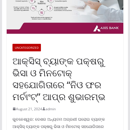
UNCATEGORIZED
ଆକ୍ସିସ୍ ବ୍ୟାଙ୍କ ପକ୍ଷରୁ
ଭିସା ଓ ମିନଟୋକ୍
ସହଯୋଗିତାରେ “ନିଓ ଫର
ମର୍ଚାଂଟ୍‌” ଆପ୍‌ର ଶୁଭାରମ୍ଭ
August 21, 2024
admin
ଭୁବନେଶ୍ୱର: ଦେଶର ଅନ୍ୟତମ ଅଗ୍ରଣୀ ଘରୋଇ ବ୍ୟାଙ୍କ
ଆକ୍ସିସ୍ ବ୍ୟାଙ୍କ ପକ୍ଷରୁ ଭିସା ଓ ମିନଟୋକ୍ ସହଯୋଗିତାରେ