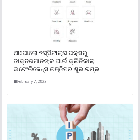
ଆପୋଲୋ ହସ୍ପିଟାଲ୍‌ସ ପକ୍ଷରୁ
ଡାକ୍ତରମାନଙ୍କ ପାଇଁ କ୍ଲିନିକାଲ୍
ଇଟେଂଲିଜେନ୍ସ ଇଞ୍ଜିନର ଶୁଭାରମ୍ଭ
February 7, 2023