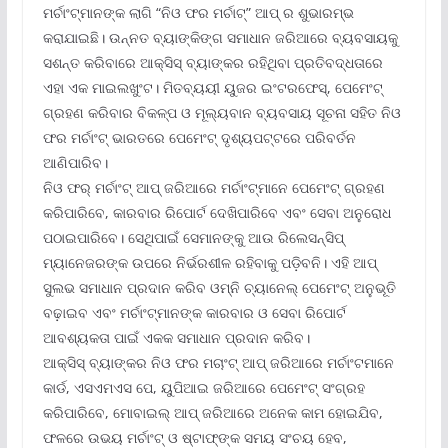
ମର୍ଚାଂଟ୍‌ମାନଙ୍କ ଲାଗି “ନିଓ ଫର ମର୍ଚାଟ୍‌” ଆପ୍ ର ଶୁଭାରମ୍ଭ
କରାଯାଇଛି। ଉନ୍ନତ ବ୍ୟାଙ୍କିଙ୍ଗ ସମାଧାନ ଜରିଆରେ ବ୍ୟବସାୟକୁ
ସଶନ୍ତ କରିବାରେ ଆକ୍ସିସ୍ ବ୍ୟାଙ୍କର ରହିଥିବା ପ୍ରତିବଦ୍ଧତାରେ
ଏହା ଏକ ମାଇଲଖୁଂଟ। ମିତବ୍ୟୟୀ ୟୁଜର ଇଂଟରଫେସ୍‌, ପେମେଂଟ୍
ଗ୍ରହଣ କରିବାର ବିକଳ୍ପ ଓ ମୂଲ୍ୟବାନ ବ୍ୟବସାୟ ସୂଚନା ସହିତ ନିଓ
ଫର ମର୍ଚାଂଟ୍ ଭାରତରେ ପେମେଂଟ୍ ଦୃଶ୍ୟପଟ୍ଟରେ ପରିବର୍ତନ
ଆଣିପାରିବ।
ନିଓ ଫର୍ ମର୍ଚାଂଟ୍ ଆପ୍ ଜରିଆରେ ମର୍ଚାଂଟ୍‌ମାନେ ପେମେଂଟ୍ ଗ୍ରହଣ
କରିପାରିବେ, କାରବାର ରିପୋର୍ଟ ଦେଖିପାରିବେ ଏବଂ ସେବା ଅନୁରୋଧ
ପଠାଇପାରିବେ। ସେଥିପାଇଁ ସେମାନଙ୍କୁ ଆଉ ରିଲେସନ୍‌ସିପ୍
ମ୍ୟାନେଜରଙ୍କ ଉପରେ ନିର୍ଭରଶୀଳ ରହିବାକୁ ପଡ଼ିବନି। ଏହି ଆପ୍
ସୁଲଭ ସମାଧାନ ପ୍ରଦାନ କରିବ ଓମ୍‌ନି ଚ୍ୟାନେଲ୍ ପେମେଂଟ୍ ଅନୁଭୂତି
ବଢ଼ାଇବ ଏବଂ ମର୍ଚାଂଟ୍‌ମାନଙ୍କ କାରବାର ଓ ସେବା ରିପୋର୍ଟ
ଆବଶ୍ୟକତା ପାଇଁ ଏକକ ସମାଧାନ ପ୍ରଦାନ କରିବ।
ଆକ୍ସିସ୍ ବ୍ୟାଙ୍କର ନିଓ ଫର ମଚାଂଟ୍ ଆପ୍ ଜରିଆରେ ମର୍ଚାଂଟମାନେ
କାର୍ଡ, ଏସଏମଏସ ପେ, ୟୁପିଆଇ ଜରିଆରେ ପେମେଂଟ୍ ସଂଗ୍ରହ
କରିପାରିବେ, ମୋବାଇଲ୍ ଆପ୍ ଜରିଆରେ ଅନେକ କାମ ହୋଇଯିବ,
ଫଳରେ ଉଭୟ ମର୍ଚାଂଟ୍ ଓ ଷ୍ଟାଫ୍‌ଙ୍କ ସମୟ ସଂଚୟ ହେବ,