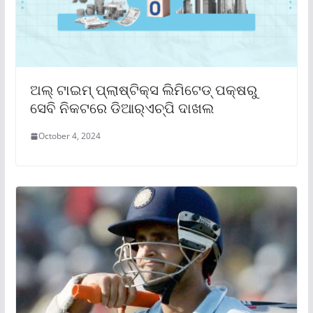
ଅଲ୍ ଟାଇମ୍ ପ୍ଲାଷ୍ଟିକ୍‌ସ ଲିମିଟେଡ୍ ପକ୍ଷରୁ
ସେବି ନିକଟରେ ଡିଆର୍‌ଏଚ୍‌ପି ଦାଖଲ
October 4, 2024