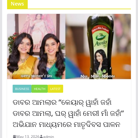
News
BUSINESS
HEALTH
LATEST
ଡାବର ଆମଲାର “କେୟାର୍ ୱାହାଁ ଜହାଁ
ଡାବର ଆମଲା, ଘର୍ ୱାହାଁ ମେରୀ ମାଁ ଜହାଁ”
ଅଭିଯାନ ମାଧ୍ୟମରେ ମାତୃଦିବସ ପାଳନ
May 13, 2026
admin