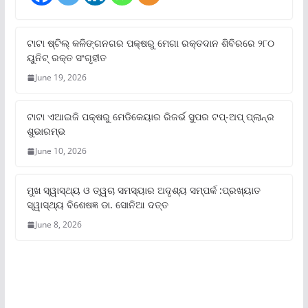
ଟାଟା ଷ୍ଟିଲ୍‌ କଳିଙ୍ଗନଗର ପକ୍ଷରୁ ମେଗା ରକ୍ତଦାନ ଶିବିରରେ ୨୮୦
ୟୁନିଟ୍‌ ରକ୍ତ ସଂଗୃହୀତ
June 19, 2026
ଟାଟା ଏଆଇଜି ପକ୍ଷରୁ ମେଡିକେୟାର ରିଜର୍ଭ ସୁପର ଟପ୍‌-ଅପ୍ ପ୍ଲାନ୍‌ର
ଶୁଭାରମ୍ଭ
June 10, 2026
ମୁଖ ସ୍ୱାସ୍ଥ୍ୟ ଓ ତ୍ୱଚା ସମସ୍ୟାର ଅଦୃଶ୍ୟ ସମ୍ପର୍କ :ପ୍ରଖ୍ୟାତ
ସ୍ୱାସ୍ଥ୍ୟ ବିଶେଷଜ୍ଞ ଡା. ସୋନିଆ ଦତ୍ତ
June 8, 2026