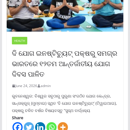
HEALTH
ଦି ଯୋଗ ଇନଷ୍ଟିଚ୍ୟୁଟ୍ ପକ୍ଷରୁ ସମଗ୍ର
ଭାରତରେ ୧୨ତମ ଆନ୍ତର୍ଜାତୀୟ ଯୋଗ
ଦିବସ ପାଳିତ
June 24, 2026
admin
ଭୁବନେଶ୍ୱର: ବିଶ୍ୱର ସବୁଠାରୁ ପୁରୁଣା ସଂଗଠିତ ଯୋଗ କେନ୍ଦ୍ର,
ସାନ୍ତାକ୍ରୁଜ୍ (ମୁମ୍ବାଇ) ସ୍ଥିତ ‘ଦି ଯୋଗ ଇନଷ୍ଟିଚ୍ୟୁଟ୍‌’ (ଟିୱାଇଆଇ),
ପକ୍ଷରୁ ଚଳିତ ବର୍ଷର ବିଷୟବସ୍ତୁ “ସୁସ୍ଥ ବାର୍ଦ୍ଧକ୍ୟ
Share