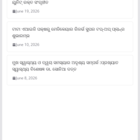
ୟୁନିଟ୍‌ ରକ୍ତ ସଂଗୃହୀତ
June 19, 2026
ଟାଟା ଏଆଇଜି ପକ୍ଷରୁ ମେଡିକେୟାର ରିଜର୍ଭ ସୁପର ଟପ୍‌-ଅପ୍ ପ୍ଲାନ୍‌ର
ଶୁଭାରମ୍ଭ
June 10, 2026
ମୁଖ ସ୍ୱାସ୍ଥ୍ୟ ଓ ତ୍ୱଚା ସମସ୍ୟାର ଅଦୃଶ୍ୟ ସମ୍ପର୍କ :ପ୍ରଖ୍ୟାତ
ସ୍ୱାସ୍ଥ୍ୟ ବିଶେଷଜ୍ଞ ଡା. ସୋନିଆ ଦତ୍ତ
June 8, 2026