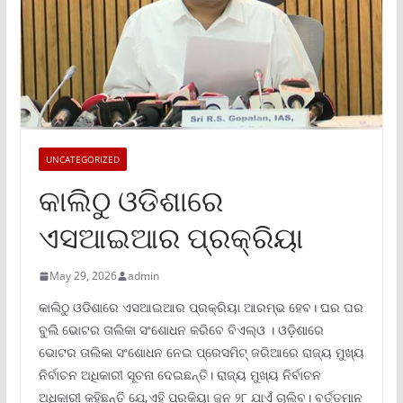
UNCATEGORIZED
କାଲିଠୁ ଓଡିଶାରେ
ଏସଆଇଆର ପ୍ରକ୍ରିୟା
May 29, 2026
admin
କାଲିଠୁ ଓଡିଶାରେ ଏସଆଇଆର ପ୍ରକ୍ରିୟା ଆରମ୍ଭ ହେବ। ଘର ଘର
ବୁଲି ଭୋଟର ତାଲିକା ସଂଶୋଧନ କରିବେ ବିଏଲ୍ଓ । ଓଡ଼ିଶାରେ
ଭୋଟର ତାଲିକା ସଂଶୋଧନ ନେଇ ପ୍ରେସମିଟ୍ ଜରିଆରେ ରାଜ୍ୟ ମୁଖ୍ୟ
ନିର୍ବାଚନ ଅଧିକାରୀ ସୂଚନା ଦେଇଛନ୍ତି। ରାଜ୍ୟ ମୁଖ୍ୟ ନିର୍ବାଚନ
ଅଧିକାରୀ କହିଛନ୍ତି ଯେ,ଏହି ପ୍ରକିୟା ଜୁନ ୨୮ ଯାଏଁ ଚାଲିବ। ବର୍ତ୍ତମାନ