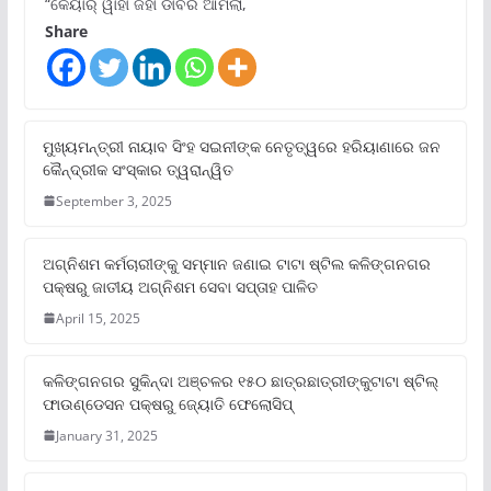
“କେୟାର୍ ୱାହାଁ ଜହାଁ ଡାବର ଆମଲା,
Share
ମୁଖ୍ୟମନ୍ତ୍ରୀ ନାୟାବ ସିଂହ ସଇନୀଙ୍କ ନେତୃତ୍ୱରେ ହରିୟାଣାରେ ଜନ
କୈନ୍ଦ୍ରୀକ ସଂସ୍କାର ତ୍ୱରାନ୍ୱିତ
September 3, 2025
ଅଗ୍ନିଶମ କର୍ମଚାରୀଙ୍କୁ ସମ୍ମାନ ଜଣାଇ ଟାଟା ଷ୍ଟିଲ କଳିଙ୍ଗନଗର
ପକ୍ଷରୁ ଜାତୀୟ ଅଗ୍ନିଶମ ସେବା ସପ୍ତାହ ପାଳିତ
April 15, 2025
କଳିଙ୍ଗନଗର ସୁକିନ୍ଦା ଅଞ୍ଚଳର ୧୫୦ ଛାତ୍ରଛାତ୍ରୀଙ୍କୁଟାଟା ଷ୍ଟିଲ୍
ଫାଉଣ୍ଡେସନ ପକ୍ଷରୁ ଜ୍ୟୋତି ଫେଲୋସିପ୍‌
January 31, 2025