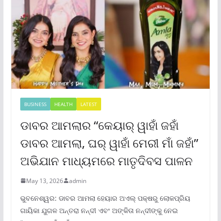
BUSINESS
HEALTH
LATEST
ଡାବର ଆମଲାର “କେୟାର୍ ୱାହାଁ ଜହାଁ
ଡାବର ଆମଲା, ଘର୍ ୱାହାଁ ମେରୀ ମାଁ ଜହାଁ”
ଅଭିଯାନ ମାଧ୍ୟମରେ ମାତୃଦିବସ ପାଳନ
May 13, 2026
admin
ଭୁବନେଶ୍ୱର: ଡାବର ଆମଲା ହେୟାର ଅଏଲ୍ ପକ୍ଷରୁ ଲୋକପ୍ରିୟ
ଗାୟିକା ଯୁଗଳ ଅନ୍ତରା ନନ୍ଦୀ ଏବଂ ଅଙ୍କିତା ନନ୍ଦୀଙ୍କୁ ନେଇ