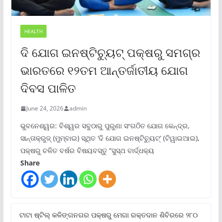
HEALTH
ଦି ଯୋଗ ଇନଷ୍ଟିଚ୍ୟୁଟ୍ ପକ୍ଷରୁ ସମଗ୍ର
ଭାରତରେ ୧୨ତମ ଆନ୍ତର୍ଜାତୀୟ ଯୋଗ
ଦିବସ ପାଳିତ
June 24, 2026
admin
ଭୁବନେଶ୍ୱର: ବିଶ୍ୱର ସବୁଠାରୁ ପୁରୁଣା ସଂଗଠିତ ଯୋଗ କେନ୍ଦ୍ର,
ସାନ୍ତାକ୍ରୁଜ୍ (ମୁମ୍ବାଇ) ସ୍ଥିତ ‘ଦି ଯୋଗ ଇନଷ୍ଟିଚ୍ୟୁଟ୍‌’ (ଟିୱାଇଆଇ),
ପକ୍ଷରୁ ଚଳିତ ବର୍ଷର ବିଷୟବସ୍ତୁ “ସୁସ୍ଥ ବାର୍ଦ୍ଧକ୍ୟ
Share
ଟାଟା ଷ୍ଟିଲ୍‌ କଳିଙ୍ଗନଗର ପକ୍ଷରୁ ମେଗା ରକ୍ତଦାନ ଶିବିରରେ ୨୮୦