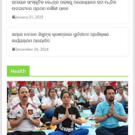
ରାମାୟଣ ସାଂସ୍କୃତିକ କେନ୍ଦ୍ର ପକ୍ଷରୁ ଅଯୋଧ୍ୟାରେ ରାମ ମନ୍ଦିର
ଉଦଘାଟନର ପ୍ରଥମ ବାର୍ଷିକୀ ପାଳନ
January 21, 2025
ସମ୍‌ରେ ନବଜାତ ଶିଶୁଙ୍କ କ୍ଷେତ୍ରରେ ପୁର୍ନଜୀବନ ପ୍ରଶିକ୍ଷଣ
କାର୍ଯ୍ୟକ୍ରମ ଆୟୋଜିତ
December 26, 2024
Health