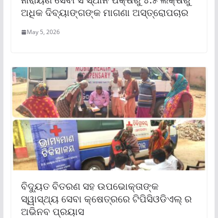
ଅଧିକ ଦିବ୍ୟାଙ୍ଗଙ୍କ ମାଗଣା ଅସ୍ତ୍ରୋପଚାର
May 5, 2026
ବିଦ୍ୟୁତ ବିତରଣ ସହ ଉପଭୋକ୍ତାଙ୍କ
ସ୍ୱାସ୍ଥ୍ୟ ସେବା କ୍ଷେତ୍ରରେ ଟିପିସିଓଡିଏଲ୍ ର
ଅଭିନବ ପ୍ରୟାସ