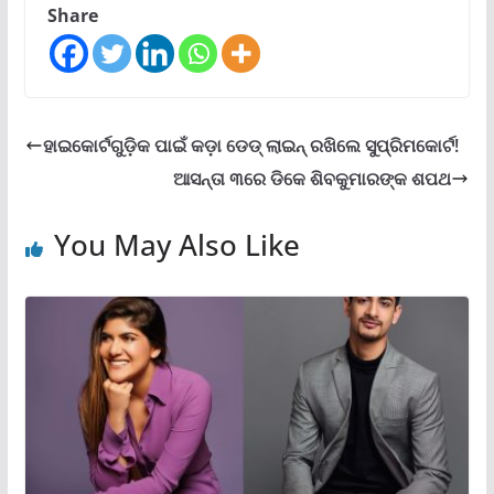
Share
ହାଇକୋର୍ଟଗୁଡ଼ିକ ପାଇଁ କଡ଼ା ଡେଡ୍ ଲାଇନ୍ ରଖିଲେ ସୁପ୍ରିମକୋର୍ଟ!
ଆସନ୍ତା ୩ରେ ଡିକେ ଶିବକୁମାରଙ୍କ ଶପଥ
You May Also Like