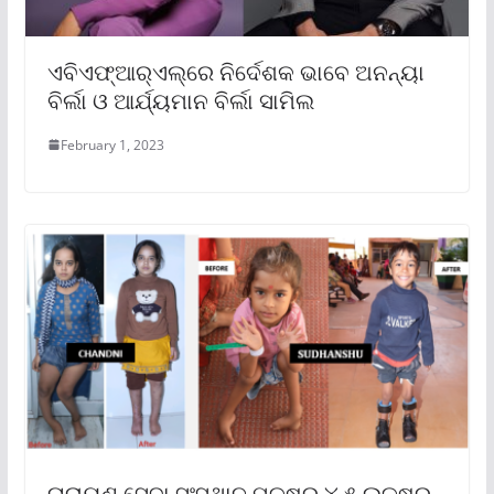
ଏବିଏଫ୍‌ଆର୍‌ଏଲ୍‌ରେ ନିର୍ଦେଶକ ଭାବେ ଅନନ୍ୟା
ବିର୍ଲା ଓ ଆର୍ଯ୍ୟମାନ ବିର୍ଲା ସାମିଲ
February 1, 2023
ନାରାୟଣ ସେବା ସଂସ୍ଥାନ ପକ୍ଷରୁ ୪.୫ ଲକ୍ଷରୁ