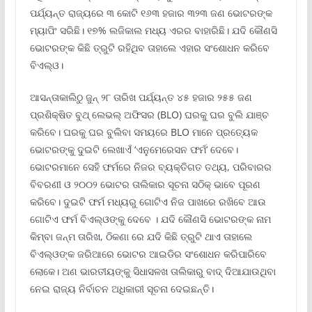
ପର୍ଯ୍ୟନ୍ତ ରାଜ୍ୟରେ ୩ କୋଟି ୧୬୩ ହଜାର ୩୨୩ ଜଣ ଭୋଟରଙ୍କ
ମ୍ୟାପିଂ ସରିଛି। ୧୭% ଲଜିକାଲ ମଧ୍ୟ ଏରର ବାହାରିଛି। ଯଦି କୌଣସି
ଭୋଟରଙ୍କ କିଛି ତ୍ରୁଟି ରହିଥିବ ତାହାଲେ ଏହାର ସଂଶୋଧନ କରିବେ
ବିଏଲ୍‌ଓ।
ଆସନ୍ତାକାଲିଠୁ ଜୁନ୍ ୨୮ ତାରିଖ ପର୍ଯ୍ୟନ୍ତ ୪୫ ହଜାର ୨୫୫ ଜଣ
ପ୍ରଶିକ୍ଷିତ ବୁଥ୍ ଲେଭଲ୍ ଅଫିସର (BLO) ଘରକୁ ଘର ବୁଲି ଯାଞ୍ଚ
କରିବେ। ଘରକୁ ଘର ବୁଲିବା ସମୟରେ BLO ମାନେ ପ୍ରତ୍ୟେକ
ଭୋଟରଙ୍କୁ ଦୁଇଟି ଲେଖାଏଁ ‘ଏନୁମେରେସନ ଫର୍ମ’ ଦେବେ।
ଭୋଟରମାନେ ସେହି ଫର୍ମରେ ନିଜର ବ୍ୟକ୍ତିଗତ ତଥ୍ୟ, ପରିବାରର
ବିବରଣୀ ଓ ୨୦୦୨ ଭୋଟର ତାଲିକାର ସୂଚନା ସଠିକ୍ ଭାବେ ପୂରଣ
କରିବେ। ଦୁଇଟି ଫର୍ମ ମଧ୍ୟରୁ ଗୋଟିଏ ନିଜ ପାଖରେ ରଖିବେ ଆଉ
ଗୋଟିଏ ଫର୍ମ ବିଏଲ୍‌ଓଙ୍କୁ ଦେବେ । ଯଦି କୌଣସି ଭୋଟରଙ୍କ ନାମ
କିମ୍ବା ଜନ୍ମ ତାରିଖ, ଠିକଣା ରେ ଯଦି କିଛି ତ୍ରୁଟି ଥାଏ ତାହାଲେ
ବିଏଲ୍ଓଙ୍କ ଜରିଆରେ ଭୋଟର ଆଇଡିର ସଂଶୋଧନ କରିପାରିବେ
ଲୋକେ। ଅଣ ଭାରତୀୟଙ୍କୁ ସିଧାସଳଖ ତାଲିକାରୁ ବାଦ୍ ଦିଆଯାଉଥିବା
ନେଇ ରାଜ୍ୟ ନିର୍ବାଚନ ଅଧିକାରୀ ସୂଚନା ଦେଇଛନ୍ତି।