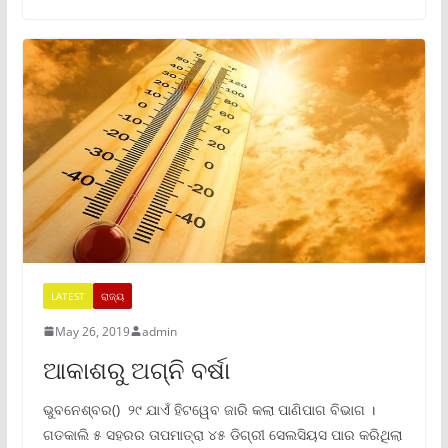
LATEST
ରାଜ୍ୟ
May 26, 2019
admin
ଆକାଶରୁ ଅଗ୍ନି ବର୍ଷା
ଭୁବନେଶ୍ବର() ୨୯ ଯାଏଁ ହିଟୱେବ ଜାରି କଲା ପାଣିପାଗ ବିଭାଗ ।
ଗତକାଲି ୫ ସହରର ତାପମାତ୍ରା ୪୫ ଡିଗ୍ରୀ ସେଲସିୟସ ପାର କରିଥିଲା