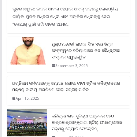
ଭୁବନେଶ୍ୱର: ଡାବର ଆମଲା ହେୟାର ଅଏଲ୍ ପକ୍ଷରୁ ଲୋକପ୍ରିୟ
ଗାୟିକା ଯୁଗଳ ଅନ୍ତରା ନନ୍ଦୀ ଏବଂ ଅଙ୍କିତା ନନ୍ଦୀଙ୍କୁ ନେଇ
“କେୟାର୍ ୱାହାଁ ଜହାଁ ଡାବର ଆମଲା,
ମୁଖ୍ୟମନ୍ତ୍ରୀ ନାୟାବ ସିଂହ ସଇନୀଙ୍କ
ନେତୃତ୍ୱରେ ହରିୟାଣାରେ ଜନ କୈନ୍ଦ୍ରୀକ
ସଂସ୍କାର ତ୍ୱରାନ୍ୱିତ
September 3, 2025
ଅଗ୍ନିଶମ କର୍ମଚାରୀଙ୍କୁ ସମ୍ମାନ ଜଣାଇ ଟାଟା ଷ୍ଟିଲ କଳିଙ୍ଗନଗର
ପକ୍ଷରୁ ଜାତୀୟ ଅଗ୍ନିଶମ ସେବା ସପ୍ତାହ ପାଳିତ
April 15, 2025
କଳିଙ୍ଗନଗର ସୁକିନ୍ଦା ଅଞ୍ଚଳର ୧୫୦
ଛାତ୍ରଛାତ୍ରୀଙ୍କୁଟାଟା ଷ୍ଟିଲ୍ ଫାଉଣ୍ଡେସନ
ପକ୍ଷରୁ ଜ୍ୟୋତି ଫେଲୋସିପ୍‌