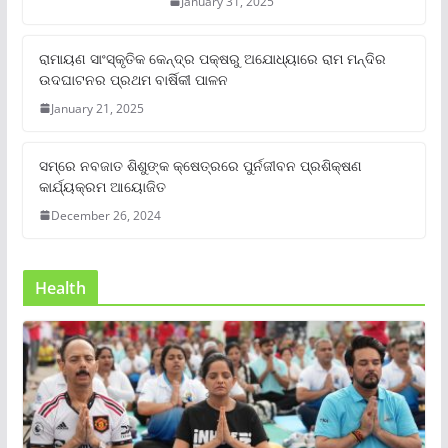
January 31, 2025
ରାମାୟଣ ସାଂସ୍କୃତିକ କେନ୍ଦ୍ର ପକ୍ଷରୁ ଅଯୋଧ୍ୟାରେ ରାମ ମନ୍ଦିର
ଉଦଘାଟନର ପ୍ରଥମ ବାର୍ଷିକୀ ପାଳନ
January 21, 2025
ସମ୍‌ରେ ନବଜାତ ଶିଶୁଙ୍କ କ୍ଷେତ୍ରରେ ପୁର୍ନଜୀବନ ପ୍ରଶିକ୍ଷଣ
କାର୍ଯ୍ୟକ୍ରମ ଆୟୋଜିତ
December 26, 2024
Health