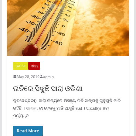
LATEST
ରାଜ୍ୟ
May 28, 2019
admin
ତାତିରେ ସିଝୁଛି ସାରା ଓଡିଶା
ଭୁବନେଶ୍ବର() ସାରା ରାଜ୍ୟରେ ଅସହ୍ୟ ତାତି ସାଙ୍ଗକୁ ଗୁଳୁଗୁଳି ଜାରି
ରହିଛି । ସକାଳ ୮ଟା ବେଳକୁ ମାଡି ଆସୁଛି ଖରା । ଅପରାହ୍ନ ୪ଟା
ପର୍ୟ୍ୟନ୍ତ
Read More