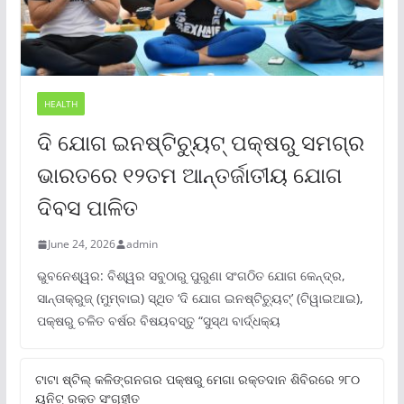
HEALTH
ଦି ଯୋଗ ଇନଷ୍ଟିଚ୍ୟୁଟ୍ ପକ୍ଷରୁ ସମଗ୍ର
ଭାରତରେ ୧୨ତମ ଆନ୍ତର୍ଜାତୀୟ ଯୋଗ
ଦିବସ ପାଳିତ
June 24, 2026
admin
ଭୁବନେଶ୍ୱର: ବିଶ୍ୱର ସବୁଠାରୁ ପୁରୁଣା ସଂଗଠିତ ଯୋଗ କେନ୍ଦ୍ର,
ସାନ୍ତାକ୍ରୁଜ୍ (ମୁମ୍ବାଇ) ସ୍ଥିତ ‘ଦି ଯୋଗ ଇନଷ୍ଟିଚ୍ୟୁଟ୍‌’ (ଟିୱାଇଆଇ),
ପକ୍ଷରୁ ଚଳିତ ବର୍ଷର ବିଷୟବସ୍ତୁ “ସୁସ୍ଥ ବାର୍ଦ୍ଧକ୍ୟ
ଟାଟା ଷ୍ଟିଲ୍‌ କଳିଙ୍ଗନଗର ପକ୍ଷରୁ ମେଗା ରକ୍ତଦାନ ଶିବିରରେ ୨୮୦
ୟୁନିଟ୍‌ ରକ୍ତ ସଂଗୃହୀତ