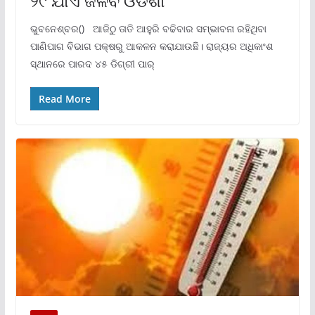
୨୯ ଯାଏଁ ଜଳିବ ଓଡିଶା
ଭୁବନେଶ୍ବର() ଆଜିଠୁ ତାତି ଆହୁରି ବଢିବାର ସମ୍ଭାବନା ରହିଥିବା
ପାଣିପାଗ ବିଭାଗ ପକ୍ଷରୁ ଆକଳନ କରାଯାଉଛି। ରାଜ୍ୟର ଅଧିକାଂଶ
ସ୍ଥାନରେ ପାରଦ ୪୫ ଡିଗ୍ରୀ ପାର୍
Read More