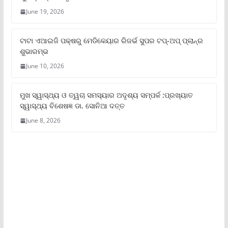
June 19, 2026
ଟାଟା ଏଆଇଜି ପକ୍ଷରୁ ମେଡିକେୟାର ରିଜର୍ଭ ସୁପର ଟପ୍‌-ଅପ୍ ପ୍ଲାନ୍‌ର
ଶୁଭାରମ୍ଭ
June 10, 2026
ମୁଖ ସ୍ୱାସ୍ଥ୍ୟ ଓ ତ୍ୱଚା ସମସ୍ୟାର ଅଦୃଶ୍ୟ ସମ୍ପର୍କ :ପ୍ରଖ୍ୟାତ
ସ୍ୱାସ୍ଥ୍ୟ ବିଶେଷଜ୍ଞ ଡା. ସୋନିଆ ଦତ୍ତ
June 8, 2026