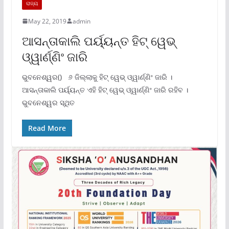
ରାଜ୍ୟ
May 22, 2019
admin
ଆସନ୍ତାକାଲି ପର୍ୟ୍ୟନ୍ତ ହିଟ୍‌ ୱେଭ୍‌
ଓ୍ୱାର୍ଣ୍ଣିଂ ଜାରି
ଭୁବନେଶ୍ୱର() ୬ ଜିଲ୍ଲାକୁ ହିଟ୍ ୱେଭ୍ ଓ୍ୱାର୍ଣ୍ଣିଂ ଜାରି ।
ଆସନ୍ତାକାଲି ପର୍ୟ୍ୟନ୍ତ ଏହି ହିଟ୍ ୱେଭ୍ ଓ୍ୱାର୍ଣ୍ଣିଂ ଜାରି ରହିବ ।
ଭୁବନେଶ୍ୱର ସ୍ଥିତ
Read More