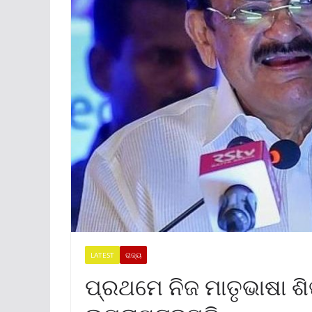
LATEST
ରାଜ୍ୟ
ପ୍ରଥମେ ନିଜ ମାତୃଭାଷା ଶି