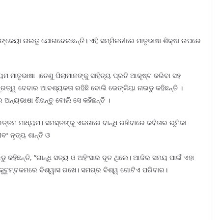
େଙ୍କେୟା ନାଇଡୁ ଯୋଗଦେଇଛନ୍ତି। ଏହି ସମ୍ମିଳନୀରେ ମାତୃଭାଷା ଶିକ୍ଷା ଉପରେ
ୟମ ମାତୃଭାଷା ।ତେଣୁ ପିଲାମାନଙ୍କୁ ସାହିତ୍ୟ ପ୍ରତି ଆକୃଷ୍ଟ କରିବା ସହ
ତ୍ୱ ଦେବାର ଆବଶ୍ୟକତା ରହିଛି ବୋଲି ଭେଙ୍କିୟା ନାଇଡୁ କହିଛନ୍ତି ।
 ଅନ୍ୟଭାଷା ଶିଖନ୍ତୁ ବୋଲି ସେ କହିଛନ୍ତି ।
ା ଉତ୍ତମ ମାଧ୍ୟମ। ସମସ୍ତଙ୍କୁ ଏକତାରେ ବାନ୍ଧି ରଖିବାରେ କବିତାର ଭୂମିକା
ଏବଂ ନୃତ୍ୟ ଶାନ୍ତି ଓ
ାଇଡୁ କହିଛନ୍ତି, “ଗାନ୍ଧି ସତ୍ୟ ଓ ଅହିଂସାର ଦୂତ ଥିଲେ। ଆଜିର ସମୟ ପାଇଁ ଏହା
 କୁଟୁମ୍ବକମରେ ବିଶ୍ୱାସ ରଖେ। ସମଗ୍ର ବିଶ୍ୱ ଗୋଟିଏ ପରିବାର।