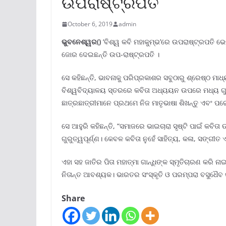
ଉପରାଷ୍ଟ୍ରପତି
October 6, 2019
admin
ଭୁବନେଶ୍ୱର()
‘ବିଶ୍ୱ କବି ମହାକୁମ୍ଭ’ରେ ଉପରାଷ୍ଟ୍ରପତି ଭ
ଜୋର ଦେଇଛନ୍ତି ଉପ-ରାଷ୍ଟ୍ରପତି ।
ସେ କହିଛନ୍ତି, ଭାବନାକୁ ପରିପ୍ରକାଶର ସବୁଠାରୁ ଶ୍ରେଷ୍ଠ ମାଧ୍
ବିଶ୍ୱବିଦ୍ୟାଳୟ ସ୍ତରରେ କବିତା ଅଧ୍ୟୟନ ଉପରେ ମଧ୍ୟ ଗୁର
ଛାତ୍ରଛାତ୍ରୀମାନେ ପ୍ରଥମେ ନିଜ ମାତୃଭାଷା ଶିଖନ୍ତୁ ଏବଂ ପରେ
ସେ ଆହୁରି କହିଛନ୍ତି, “ସମାଜରେ ଭାଇଚାରା ସୃଷ୍ଟି ପାଇଁ କବିତ
ଗୁରୁତ୍ୱପୂର୍ଣ୍ଣ। କେବଳ କବିତା ନୁହେଁ ସାହିତ୍ୟ, କଳା, ସଙ୍ଗୀତ 
ଏହା ସହ ଜାତିର ପିତା ମହାତ୍ମା ଗାନ୍ଧିଙ୍କ ସ୍ମୃତିଚାରଣ କରି ନ
ନିତାନ୍ତ ଆବଶ୍ୟକ। ଭାରତର ସଂସ୍କୃତି ଓ ପରମ୍ପରା ବସୁଧୈବ
Share