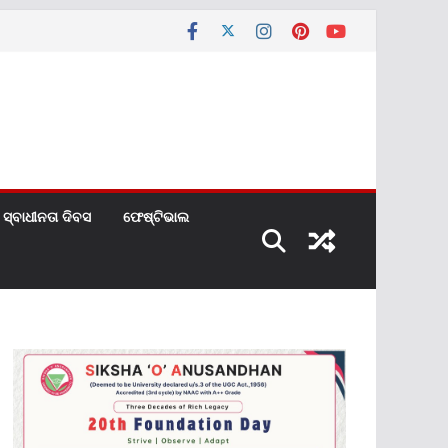
ସ୍ବାଧୀନତା ଦିବସ
ଫେଷ୍ଟିଭାଲ