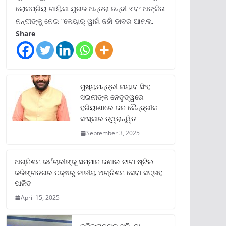
ଲୋକପ୍ରିୟ ଗାୟିକା ଯୁଗଳ ଅନ୍ତରା ନନ୍ଦୀ ଏବଂ ଅଙ୍କିତା
ନନ୍ଦୀଙ୍କୁ ନେଇ “କେୟାର୍ ୱାହାଁ ଜହାଁ ଡାବର ଆମଲା,
Share
ମୁଖ୍ୟମନ୍ତ୍ରୀ ନାୟାବ ସିଂହ
ସଇନୀଙ୍କ ନେତୃତ୍ୱରେ
ହରିୟାଣାରେ ଜନ କୈନ୍ଦ୍ରୀକ
ସଂସ୍କାର ତ୍ୱରାନ୍ୱିତ
September 3, 2025
ଅଗ୍ନିଶମ କର୍ମଚାରୀଙ୍କୁ ସମ୍ମାନ ଜଣାଇ ଟାଟା ଷ୍ଟିଲ
କଳିଙ୍ଗନଗର ପକ୍ଷରୁ ଜାତୀୟ ଅଗ୍ନିଶମ ସେବା ସପ୍ତାହ
ପାଳିତ
April 15, 2025