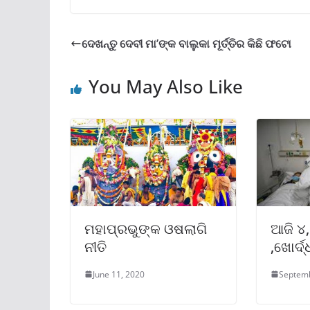
ଦେଖନ୍ତୁ ଦେବୀ ମା’ଙ୍କ ବାଲୁକା ମୂର୍ତ୍ତିର କିଛି ଫଟୋ
You May Also Like
ମହାପ୍ରଭୁଙ୍କ ଓଷଲାଗି
ଆଜି ୪,
ନୀତି
,ଖୋର୍ଦ୍
June 11, 2020
Septemb