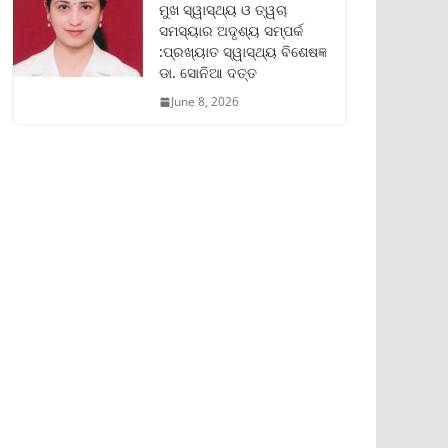
ମୁଖ ସ୍ୱାସ୍ଥ୍ୟ ଓ ତ୍ୱଚା
ସମସ୍ୟାର ଅଦୃଶ୍ୟ ସମ୍ପର୍କ
:ପ୍ରଖ୍ୟାତ ସ୍ୱାସ୍ଥ୍ୟ ବିଶେଷଜ୍ଞ
ଡା. ସୋନିଆ ଦତ୍ତ
June 8, 2026