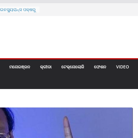
ନସ୍ୟୁରାନ୍ସ ପକ୍ଷରୁ
 ନେଇ ପ୍ରସ୍ତୁତ ନୂଆ
ନ୍ମୋଚିତ
ାରଙ୍କୁ ଚେୟାର ମାଡ଼
ରେ ସ୍କୁଲ ଛୁଟି
ୁଣୀର ମୃତ୍ୟୁ
଼ିତଙ୍କୁ ହତ୍ୟା,
ଆକ୍ରମଣର ଧମକ
ମନୋରଞ୍ଜନ
କ୍ରୀଡା
ଟେକ୍ନୋଲୋଜି
ଫେଶନ
VIDEO