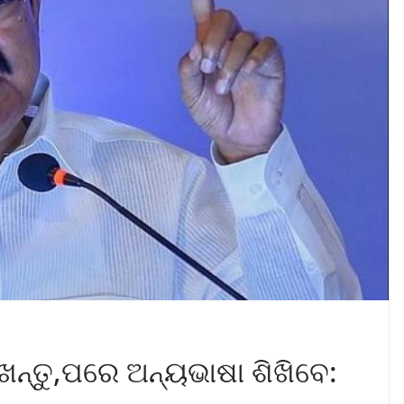
ଖନ୍ତୁ,ପରେ ଅନ୍ୟଭାଷା ଶିଖିବେ: