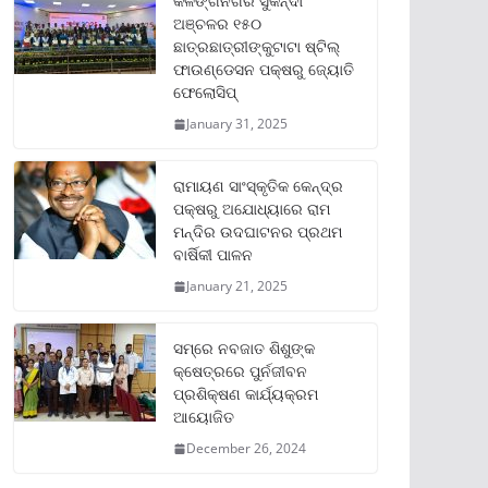
କଳିଙ୍ଗନଗର ସୁକିନ୍ଦା
ଅଞ୍ଚଳର ୧୫୦
ଛାତ୍ରଛାତ୍ରୀଙ୍କୁଟାଟା ଷ୍ଟିଲ୍
ଫାଉଣ୍ଡେସନ ପକ୍ଷରୁ ଜ୍ୟୋତି
ଫେଲୋସିପ୍‌
January 31, 2025
ରାମାୟଣ ସାଂସ୍କୃତିକ କେନ୍ଦ୍ର
ପକ୍ଷରୁ ଅଯୋଧ୍ୟାରେ ରାମ
ମନ୍ଦିର ଉଦଘାଟନର ପ୍ରଥମ
ବାର୍ଷିକୀ ପାଳନ
January 21, 2025
ସମ୍‌ରେ ନବଜାତ ଶିଶୁଙ୍କ
କ୍ଷେତ୍ରରେ ପୁର୍ନଜୀବନ
ପ୍ରଶିକ୍ଷଣ କାର୍ଯ୍ୟକ୍ରମ
ଆୟୋଜିତ
December 26, 2024