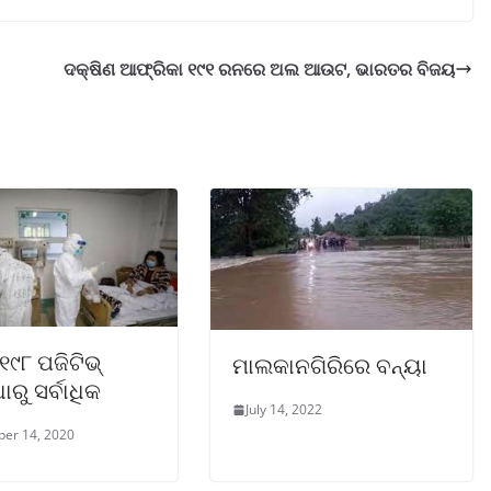
ଦକ୍ଷିଣ ଆଫ୍ରିକା ୧୯୧ ରନରେ ଅଲ ଆଉଟ, ଭାରତର ବିଜୟ
୧୯୮ ପଜିଟିଭ୍
ମାଲକାନଗିରିରେ ବନ୍ୟା
ଧାରୁ ସର୍ବାଧିକ
July 14, 2022
er 14, 2020