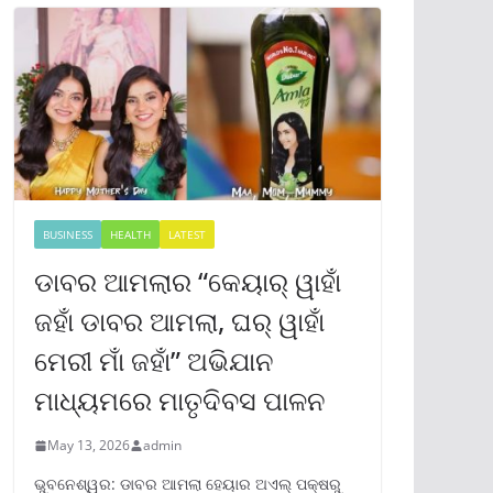
BUSINESS
HEALTH
LATEST
ଡାବର ଆମଲାର “କେୟାର୍ ୱାହାଁ
ଜହାଁ ଡାବର ଆମଲା, ଘର୍ ୱାହାଁ
ମେରୀ ମାଁ ଜହାଁ” ଅଭିଯାନ
ମାଧ୍ୟମରେ ମାତୃଦିବସ ପାଳନ
May 13, 2026
admin
ଭୁବନେଶ୍ୱର: ଡାବର ଆମଲା ହେୟାର ଅଏଲ୍ ପକ୍ଷରୁ