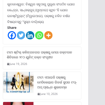
ଭୁବନେଶ୍ୱର: ବିଶ୍ୱର ସବୁଠାରୁ ପୁରୁଣା ସଂଗଠିତ ଯୋଗ
କେନ୍ଦ୍ର, ସାନ୍ତାକ୍ରୁଜ୍ (ମୁମ୍ବାଇ) ସ୍ଥିତ ‘ଦି ଯୋଗ
ଇନଷ୍ଟିଚ୍ୟୁଟ୍‌’ (ଟିୱାଇଆଇ), ପକ୍ଷରୁ ଚଳିତ ବର୍ଷର
ବିଷୟବସ୍ତୁ “ସୁସ୍ଥ ବାର୍ଦ୍ଧକ୍ୟ
Share
ଟାଟା ଷ୍ଟିଲ୍‌ କଳିଙ୍ଗନଗର ପକ୍ଷରୁ ମେଗା ରକ୍ତଦାନ
ଶିବିରରେ ୨୮୦ ୟୁନିଟ୍‌ ରକ୍ତ ସଂଗୃହୀତ
June 19, 2026
ଟାଟା ଏଆଇଜି ପକ୍ଷରୁ
ମେଡିକେୟାର ରିଜର୍ଭ ସୁପର ଟପ୍‌-
ଅପ୍ ପ୍ଲାନ୍‌ର ଶୁଭାରମ୍ଭ
June 10, 2026