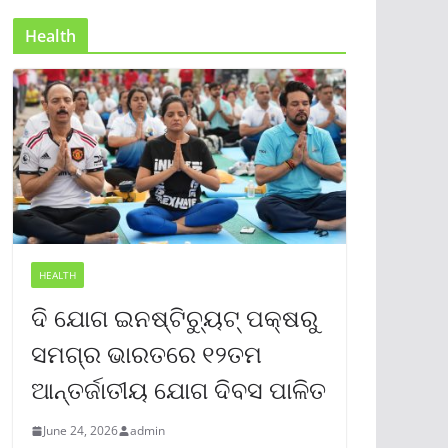
Health
HEALTH
ଦି ଯୋଗ ଇନଷ୍ଟିଚ୍ୟୁଟ୍ ପକ୍ଷରୁ
ସମଗ୍ର ଭାରତରେ ୧୨ତମ
ଆନ୍ତର୍ଜାତୀୟ ଯୋଗ ଦିବସ ପାଳିତ
June 24, 2026
admin