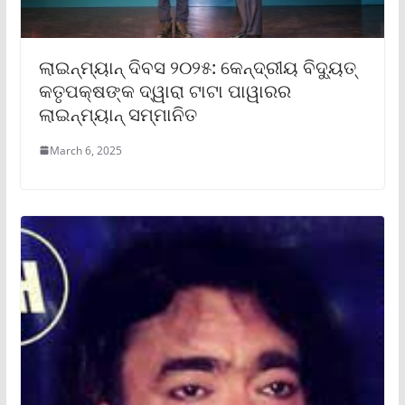
ଲାଇନ୍‌ମ୍ୟାନ୍ ଦିବସ ୨୦୨୫: କେନ୍ଦ୍ରୀୟ ବିଦ୍ୟୁତ୍
କତୃପକ୍ଷଙ୍କ ଦ୍ୱାରା ଟାଟା ପାୱାରର
ଲାଇନ୍‌ମ୍ୟାନ୍ ସମ୍ମାନିତ
March 6, 2025