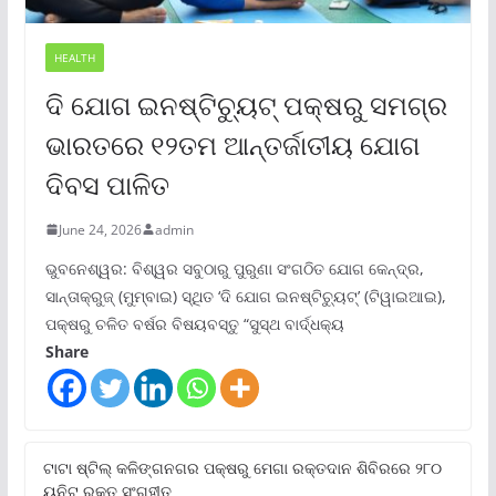
HEALTH
ଦି ଯୋଗ ଇନଷ୍ଟିଚ୍ୟୁଟ୍ ପକ୍ଷରୁ ସମଗ୍ର
ଭାରତରେ ୧୨ତମ ଆନ୍ତର୍ଜାତୀୟ ଯୋଗ
ଦିବସ ପାଳିତ
June 24, 2026
admin
ଭୁବନେଶ୍ୱର: ବିଶ୍ୱର ସବୁଠାରୁ ପୁରୁଣା ସଂଗଠିତ ଯୋଗ କେନ୍ଦ୍ର,
ସାନ୍ତାକ୍ରୁଜ୍ (ମୁମ୍ବାଇ) ସ୍ଥିତ ‘ଦି ଯୋଗ ଇନଷ୍ଟିଚ୍ୟୁଟ୍‌’ (ଟିୱାଇଆଇ),
ପକ୍ଷରୁ ଚଳିତ ବର୍ଷର ବିଷୟବସ୍ତୁ “ସୁସ୍ଥ ବାର୍ଦ୍ଧକ୍ୟ
Share
ଟାଟା ଷ୍ଟିଲ୍‌ କଳିଙ୍ଗନଗର ପକ୍ଷରୁ ମେଗା ରକ୍ତଦାନ ଶିବିରରେ ୨୮୦
ୟୁନିଟ୍‌ ରକ୍ତ ସଂଗୃହୀତ