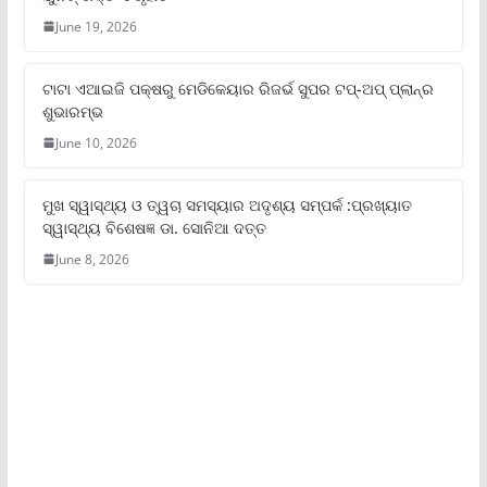
June 19, 2026
ଟାଟା ଏଆଇଜି ପକ୍ଷରୁ ମେଡିକେୟାର ରିଜର୍ଭ ସୁପର ଟପ୍‌-ଅପ୍ ପ୍ଲାନ୍‌ର
ଶୁଭାରମ୍ଭ
June 10, 2026
ମୁଖ ସ୍ୱାସ୍ଥ୍ୟ ଓ ତ୍ୱଚା ସମସ୍ୟାର ଅଦୃଶ୍ୟ ସମ୍ପର୍କ :ପ୍ରଖ୍ୟାତ
ସ୍ୱାସ୍ଥ୍ୟ ବିଶେଷଜ୍ଞ ଡା. ସୋନିଆ ଦତ୍ତ
June 8, 2026