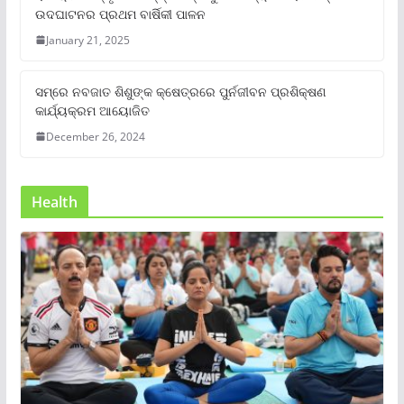
ଉଦଘାଟନର ପ୍ରଥମ ବାର୍ଷିକୀ ପାଳନ
January 21, 2025
ସମ୍‌ରେ ନବଜାତ ଶିଶୁଙ୍କ କ୍ଷେତ୍ରରେ ପୁର୍ନଜୀବନ ପ୍ରଶିକ୍ଷଣ
କାର୍ଯ୍ୟକ୍ରମ ଆୟୋଜିତ
December 26, 2024
Health