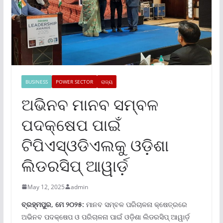
BUSINESS
POWER SECTOR
ରାଜ୍ୟ
ଅଭିନବ ମାନବ ସମ୍ବଳ
ପଦକ୍ଷେପ ପାଇଁ
ଟିପିଏସ୍ଓଡିଏଲକୁ ଓଡ଼ିଶା
ଲିଡରସିପ୍ ଆୱାର୍ଡ଼
May 12, 2025
admin
ବ୍ରହ୍ମପୁର, ମେ ୨୦୨୫:
ମାନବ ସମ୍ବଳ ପରିଚାଳନା କ୍ଷେତ୍ରରେ
ଅଭିନବ ପଦକ୍ଷେପ ଓ ପରିଚାଳନା ପାଇଁ ଓଡ଼ିଶା ଲିଡରସିପ୍ ଆୱାର୍ଡ଼