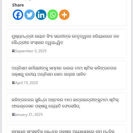
Share
ମୁଖ୍ୟମନ୍ତ୍ରୀ ନାୟାବ ସିଂହ ସଇନୀଙ୍କ ନେତୃତ୍ୱରେ ହରିୟାଣାରେ ଜନ
କୈନ୍ଦ୍ରୀକ ସଂସ୍କାର ତ୍ୱରାନ୍ୱିତ
September 3, 2025
ଅଗ୍ନିଶମ କର୍ମଚାରୀଙ୍କୁ ସମ୍ମାନ ଜଣାଇ ଟାଟା ଷ୍ଟିଲ କଳିଙ୍ଗନଗର
ପକ୍ଷରୁ ଜାତୀୟ ଅଗ୍ନିଶମ ସେବା ସପ୍ତାହ ପାଳିତ
April 15, 2025
କଳିଙ୍ଗନଗର ସୁକିନ୍ଦା ଅଞ୍ଚଳର ୧୫୦ ଛାତ୍ରଛାତ୍ରୀଙ୍କୁଟାଟା ଷ୍ଟିଲ୍
ଫାଉଣ୍ଡେସନ ପକ୍ଷରୁ ଜ୍ୟୋତି ଫେଲୋସିପ୍‌
January 31, 2025
ରାମାୟଣ ସାଂସ୍କୃତିକ କେନ୍ଦ୍ର ପକ୍ଷରୁ ଅଯୋଧ୍ୟାରେ ରାମ ମନ୍ଦିର