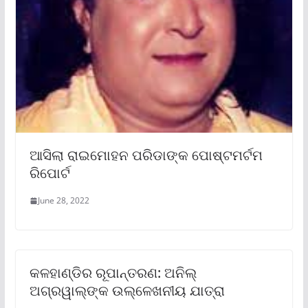
ଆସିଲା ରାଇମୋହନ ପରିଡାଙ୍କ ପୋଷ୍ଟମର୍ଟମ
ରିପୋର୍ଟ
June 28, 2022
କଳହାଣ୍ଡିର ରୂପାନ୍ତରଣ: ଅନିଲ୍
ଅଗ୍ରୱାଲ୍‌ଙ୍କ ଉଲ୍ଳେଖନୀୟ ଯାତ୍ରା