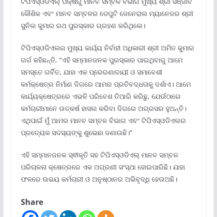
ଟିପିଏସ୍ଓଡିଏଲ୍ ପକ୍ଷରୁ ମାନବ ସମ୍ବଳ ବିଭାଗ ମୁଖ୍ୟ ଶ୍ରୀ ସଞ୍ଜୀବ
କୌଶିକ ଏବଂ ମାନବ ସମ୍ବଳର ଡେପୁଟି ଜେନେରାଲ ମ୍ୟାନେଜର ଶ୍ରୀ
ସୁନିଲ କୁମାର ରଥ ପୁରସ୍କାର ଗ୍ରହଣ କରିଥିଲେ।
ଟିପିଏସ୍ଓଡିଏଲର ମୁଖ୍ୟ କାର୍ଯ୍ୟ ନିର୍ବାହୀ ଅଧିକାରୀ ଶ୍ରୀ ଅମିତ କୁମାର
ଗର୍ଗ କହିଛନ୍ତି, “ଏହି ସମ୍ମାନଜନକ ପୁରସ୍କାର ପାଇଥିବାରୁ ଆମେ
ସମସ୍ତେ ଗର୍ବିତ, ଯାହା ଏକ ପ୍ରେରଣାଦାୟୀ ଓ ସମାବେଶୀ
କର୍ମକ୍ଷେତ୍ର ନିର୍ମାଣ ଦିଗରେ ଆମର ପ୍ରତିବଦ୍ଧତାକୁ ଦର୍ଶାଏ। ଆମେ
କାର୍ଯ୍ୟକ୍ଷେତ୍ରରେ ଏଭଳି ପରିବେଶ ତିଆରି କରିଛୁ, ଯେଉଁଠାରେ
କର୍ମଚାରୀମାନେ ଉତ୍କର୍ଷ ହାସଲ କରିବା ଦିଗରେ ଅଗ୍ରସର ହୁଅନ୍ତି।
ଏଥିପାଇଁ ମୁଁ ଆମର ମାନବ ସମ୍ବଳ ବିଭାଗ ଏବଂ ଟିପିଏସ୍ଓଡିଏଲର
ପ୍ରତ୍ୟେକ ସଦସ୍ୟଙ୍କୁ ଶୁଭେଛା ଜଣାଉଛି।”
ଏହି ସମ୍ମାନଜନକ ସ୍ଵୀକୃତି ସହ ଟିପିଏସ୍ଓଡିଏଲ୍ ମାନବ ସମ୍ବଳ
ପରିଚାଳନା କ୍ଷେତ୍ରରେ ଏକ ଅଗ୍ରଣୀ ସଂସ୍ଥା ହୋଇପାରିଛି। ଯାହା
ଫଳରେ ଉଭୟ କର୍ମଚାରୀ ଓ ଅନୁଷ୍ଠାନର ଅଭିବୃଦ୍ଧି ହେଉଅଛି।
Share