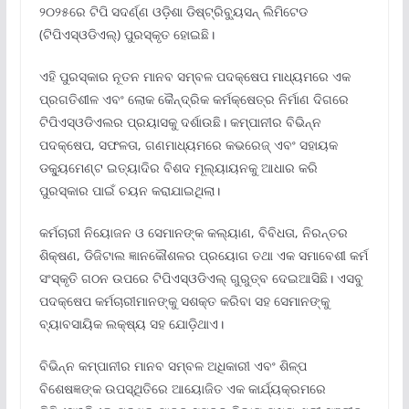
୨୦୨୫ରେ ଟିପି ସଦର୍ଣ୍ଣ ଓଡ଼ିଶା ଡିଷ୍ଟ୍ରିବ୍ୟୁସନ୍ ଲିମିଟେଡ
(ଟିପିଏସ୍ଓଡିଏଲ୍) ପୁରସ୍କୃତ ହୋଇଛି।
ଏହି ପୁରସ୍କାର ନୂତନ ମାନବ ସମ୍ବଳ ପଦକ୍ଷେପ ମାଧ୍ୟମରେ ଏକ
ପ୍ରଗତିଶୀଳ ଏବଂ ଲୋକ କୈନ୍ଦ୍ରିକ କର୍ମକ୍ଷେତ୍ର ନିର୍ମାଣ ଦିଗରେ
ଟିପିଏସ୍ଓଡିଏଲର ପ୍ରୟାସକୁ ଦର୍ଶାଉଛି। କମ୍ପାନୀର ବିଭିନ୍ନ
ପଦକ୍ଷେପ, ସଫଳତା, ଗଣମାଧ୍ୟମରେ କଭରେଜ୍ ଏବଂ ସହାୟକ
ଡକ୍ୟୁମେଣ୍ଟ ଇତ୍ୟାଦିର ବିଶଦ ମୂଲ୍ୟାୟନକୁ ଆଧାର କରି
ପୁରସ୍କାର ପାଇଁ ଚୟନ କରାଯାଇଥିଲା।
କର୍ମଚାରୀ ନିୟୋଜନ ଓ ସେମାନଙ୍କ କଲ୍ୟାଣ, ବିବିଧତା, ନିରନ୍ତର
ଶିକ୍ଷଣ, ଡିଜିଟାଲ ଜ୍ଞାନକୌଶଳର ପ୍ରୟୋଗ ତଥା ଏକ ସମାବେଶୀ କର୍ମ
ସଂସ୍କୃତି ଗଠନ ଉପରେ ଟିପିଏସ୍ଓଡିଏଲ୍ ଗୁରୁତ୍ବ ଦେଇଆସିଛି। ଏସବୁ
ପଦକ୍ଷେପ କର୍ମଚାରୀମାନଙ୍କୁ ସଶକ୍ତ କରିବା ସହ ସେମାନଙ୍କୁ
ବ୍ୟାବସାୟିକ ଲକ୍ଷ୍ୟ ସହ ଯୋଡ଼ିଥାଏ।
ବିଭିନ୍ନ କମ୍ପାନୀର ମାନବ ସମ୍ବଳ ଅଧିକାରୀ ଏବଂ ଶିଳ୍ପ
ବିଶେଷଜ୍ଞଙ୍କ ଉପସ୍ଥିତିରେ ଆୟୋଜିତ ଏକ କାର୍ଯ୍ୟକ୍ରମରେ