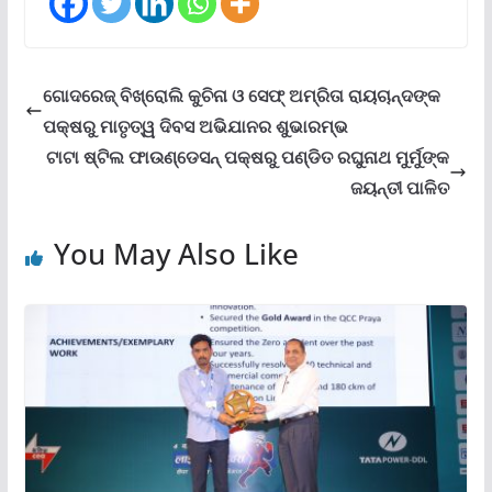
ଗୋଦରେଜ୍ ବିଖ୍ରୋଲି କୁଚିନା ଓ ସେଫ୍ ଅମ୍ରିତା ରାୟଚାନ୍ଦଙ୍କ
ପକ୍ଷରୁ ମାତୃତ୍ୱ ଦିବସ ଅଭିଯାନର ଶୁଭାରମ୍ଭ
ଟାଟା ଷ୍ଟିଲ ଫାଉଣ୍ଡେସନ୍ ପକ୍ଷରୁ ପଣ୍ଡିତ ରଘୁନାଥ ମୁର୍ମୁଙ୍କ
ଜୟନ୍ତୀ ପାଳିତ
You May Also Like