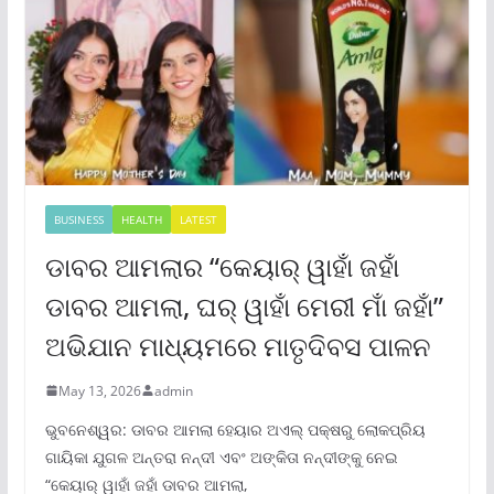
BUSINESS
HEALTH
LATEST
ଡାବର ଆମଲାର “କେୟାର୍ ୱାହାଁ ଜହାଁ
ଡାବର ଆମଲା, ଘର୍ ୱାହାଁ ମେରୀ ମାଁ ଜହାଁ”
ଅଭିଯାନ ମାଧ୍ୟମରେ ମାତୃଦିବସ ପାଳନ
May 13, 2026
admin
ଭୁବନେଶ୍ୱର: ଡାବର ଆମଲା ହେୟାର ଅଏଲ୍ ପକ୍ଷରୁ ଲୋକପ୍ରିୟ
ଗାୟିକା ଯୁଗଳ ଅନ୍ତରା ନନ୍ଦୀ ଏବଂ ଅଙ୍କିତା ନନ୍ଦୀଙ୍କୁ ନେଇ
“କେୟାର୍ ୱାହାଁ ଜହାଁ ଡାବର ଆମଲା,