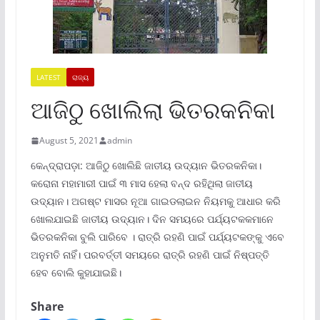
LATEST
ରାଜ୍ୟ
ଆଜିଠୁ ଖୋଲିଲା ଭିତରକନିକା
August 5, 2021
admin
କେନ୍ଦ୍ରାପଡ଼ା: ଆଜିଠୁ ଖୋଲିଛି ଜାତୀୟ ଉଦ୍ୟାନ ଭିତରକନିକା।
କରୋନା ମହାମାରୀ ପାଇଁ ୩ ମାସ ହେଲା ବନ୍ଦ ରହିଥିଲା ଜାତୀୟ
ଉଦ୍ୟାନ। ଅଗଷ୍ଟ ମାସର ନୂଆ ଗାଇଡଲାଇନ ନିୟମକୁ ଆଧାର କରି
ଖୋଲଯାଇଛି ଜାତୀୟ ଉଦ୍ୟାନ। ଦିନ ସମୟରେ ପର୍ଯ୍ୟଟକକମାନେ
ଭିତରକନିକା ବୁଲି ପାରିବେ । ରାତ୍ରି ରହଣି ପାଇଁ ପର୍ଯ୍ୟଟକଙ୍କୁ ଏବେ
ଅନୁମତି ନାହିଁ। ପରବର୍ତ୍ତୀ ସମୟରେ ରାତ୍ରି ରହଣି ପାଇଁ ନିଷ୍ପତ୍ତି
ହେବ ବୋଲି କୁହାଯାଇଛି।
Share