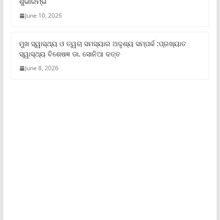
ଶୁଭାରମ୍ଭ
June 10, 2026
ମୁଖ ସ୍ୱାସ୍ଥ୍ୟ ଓ ତ୍ୱଚା ସମସ୍ୟାର ଅଦୃଶ୍ୟ ସମ୍ପର୍କ :ପ୍ରଖ୍ୟାତ
ସ୍ୱାସ୍ଥ୍ୟ ବିଶେଷଜ୍ଞ ଡା. ସୋନିଆ ଦତ୍ତ
June 8, 2026