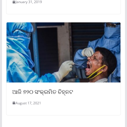
January 31, 2019
ଆଜି ୭୨୦ ସଂକ୍ରମିତ ଚିହ୍ନଟ
August 17, 2021