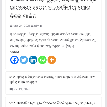
ଭାରତରେ ୧୨ତମ ଆନ୍ତର୍ଜାତୀୟ ଯୋଗ
ଦିବସ ପାଳିତ
June 24, 2026
admin
ଭୁବନେଶ୍ୱର: ବିଶ୍ୱର ସବୁଠାରୁ ପୁରୁଣା ସଂଗଠିତ ଯୋଗ କେନ୍ଦ୍ର,
ସାନ୍ତାକ୍ରୁଜ୍ (ମୁମ୍ବାଇ) ସ୍ଥିତ ‘ଦି ଯୋଗ ଇନଷ୍ଟିଚ୍ୟୁଟ୍‌’ (ଟିୱାଇଆଇ),
ପକ୍ଷରୁ ଚଳିତ ବର୍ଷର ବିଷୟବସ୍ତୁ “ସୁସ୍ଥ ବାର୍ଦ୍ଧକ୍ୟ
Share
ଟାଟା ଷ୍ଟିଲ୍‌ କଳିଙ୍ଗନଗର ପକ୍ଷରୁ ମେଗା ରକ୍ତଦାନ ଶିବିରରେ ୨୮୦
ୟୁନିଟ୍‌ ରକ୍ତ ସଂଗୃହୀତ
June 19, 2026
ଟାଟା ଏଆଇଜି ପକ୍ଷରୁ ମେଡିକେୟାର ରିଜର୍ଭ ସୁପର ଟପ୍‌-ଅପ୍ ପ୍ଲାନ୍‌ର