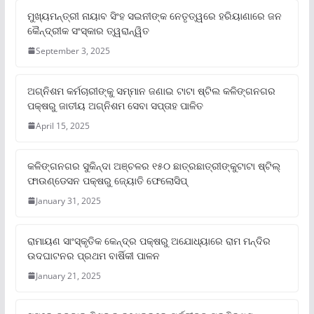
ମୁଖ୍ୟମନ୍ତ୍ରୀ ନାୟାବ ସିଂହ ସଇନୀଙ୍କ ନେତୃତ୍ୱରେ ହରିୟାଣାରେ ଜନ
କୈନ୍ଦ୍ରୀକ ସଂସ୍କାର ତ୍ୱରାନ୍ୱିତ
September 3, 2025
ଅଗ୍ନିଶମ କର୍ମଚାରୀଙ୍କୁ ସମ୍ମାନ ଜଣାଇ ଟାଟା ଷ୍ଟିଲ କଳିଙ୍ଗନଗର
ପକ୍ଷରୁ ଜାତୀୟ ଅଗ୍ନିଶମ ସେବା ସପ୍ତାହ ପାଳିତ
April 15, 2025
କଳିଙ୍ଗନଗର ସୁକିନ୍ଦା ଅଞ୍ଚଳର ୧୫୦ ଛାତ୍ରଛାତ୍ରୀଙ୍କୁଟାଟା ଷ୍ଟିଲ୍
ଫାଉଣ୍ଡେସନ ପକ୍ଷରୁ ଜ୍ୟୋତି ଫେଲୋସିପ୍‌
January 31, 2025
ରାମାୟଣ ସାଂସ୍କୃତିକ କେନ୍ଦ୍ର ପକ୍ଷରୁ ଅଯୋଧ୍ୟାରେ ରାମ ମନ୍ଦିର
ଉଦଘାଟନର ପ୍ରଥମ ବାର୍ଷିକୀ ପାଳନ
January 21, 2025