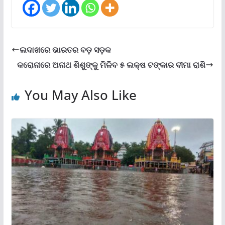
ଲଦାଖରେ ଭାରତର ବଡ଼ ସଡ଼କ
କରୋନାରେ ଅନାଥ ଶିଶୁଙ୍କୁ ମିଳିବ ୫ ଲକ୍ଷ ଟଙ୍କାର ବୀମା ରାଶି
You May Also Like