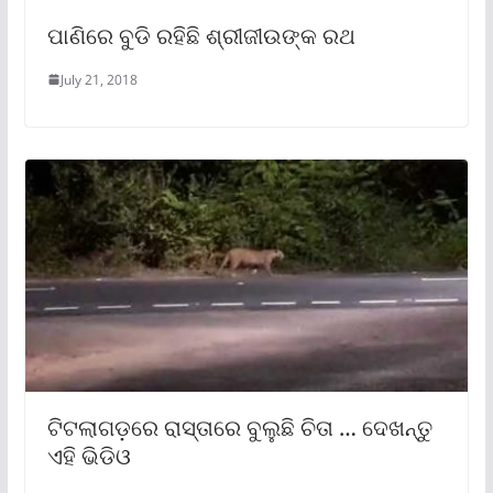
ପାଣିରେ ବୁଡି ରହିଛି ଶ୍ରୀଜୀଉଙ୍କ ରଥ
July 21, 2018
ଟିଟଲାଗଡ଼ରେ ରାସ୍ତାରେ ବୁଲୁଛି ଚିତା … ଦେଖନ୍ତୁ
ଏହି ଭିଡିଓ