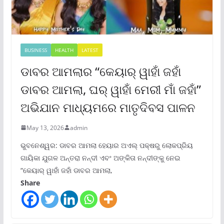
BUSINESS
HEALTH
LATEST
ଡାବର ଆମଲାର “କେୟାର୍ ୱାହାଁ ଜହାଁ
ଡାବର ଆମଲା, ଘର୍ ୱାହାଁ ମେରୀ ମାଁ ଜହାଁ”
ଅଭିଯାନ ମାଧ୍ୟମରେ ମାତୃଦିବସ ପାଳନ
May 13, 2026
admin
ଭୁବନେଶ୍ୱର: ଡାବର ଆମଲା ହେୟାର ଅଏଲ୍ ପକ୍ଷରୁ ଲୋକପ୍ରିୟ
ଗାୟିକା ଯୁଗଳ ଅନ୍ତରା ନନ୍ଦୀ ଏବଂ ଅଙ୍କିତା ନନ୍ଦୀଙ୍କୁ ନେଇ
“କେୟାର୍ ୱାହାଁ ଜହାଁ ଡାବର ଆମଲା,
Share