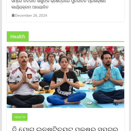
ସମ୍‌ରେ ନବଜାତ ଶିଶୁଙ୍କ କ୍ଷେତ୍ରରେ ପୁର୍ନଜୀବନ ପ୍ରଶିକ୍ଷଣ
କାର୍ଯ୍ୟକ୍ରମ ଆୟୋଜିତ
December 26, 2024
Health
HEALTH
ଦି ଯୋଗ ଇନଷ୍ଟିଚ୍ୟୁଟ୍ ପକ୍ଷରୁ ସମଗ୍ର