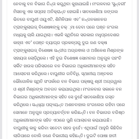
ନେବାକୁ ବନ ବିଭାଗ ଚିନ୍ତା କରୁଥିବା କୁହାଯାଇଛି। ମଂଗଳବାର ‘ସୁନ୍ଦରୀ’
ମିସନକୁ ଏକ ସପ୍ତାହ ଅତିକ୍ରାନ୍ତ ହୋଇଛି। ସାତକୋଶିଆ ଜଙ୍ଗଲ
ଭିତରେ ବାଘୁଣୀ ଓୟୁଏଟି, ଶିମିଳିପାଳ ଏବ˚ ନନ୍ଦନକାନନର
ଟ୍ରାଙ୍କୁଲାଇଜ୍‌ ବିଶେଷଜ୍ଞଙ୍କୁ ଚକ୍୍ମା ଦେବା ପରେ ଘଞ୍ଚ ଜଂଗଲ
ମଧ୍ୟକୁ ଚାଲି ଯାଇଥିଲା। ଏଭଳି ସ୍ଥିତିରେ ସରକାର ମଧୢପ୍ରଦେଶର
କାହ୍ନା ଏବ˚ ପେଞ୍ଚ ବ୍ୟାଘ୍ର ପ୍ରକଳ୍ପରୁ ଦୁଇ ଜଣ ଦକ୍ଷ
ଟ୍ରାଙ୍କୁଲାଇଜ୍‌ ବିଶେଷଜ୍ଞ ସନ୍ଦୀପ ଅଗ୍ରଵାଲ ଓ ଅଖିଳେଶ ମିଶ୍ରଙ୍କ
ସହାୟତା ଲୋଡ଼ିଥିଲେ। ଏହି ଦୁଇ ବିଶେଷଜ୍ଞ ସୋମବାର ଅନୁଗୁଳ ପହଂଚି
ସର୍କିଟ ହାଉସ ପରିସରରେ ବନ ବିଭାଗର ଅଧିକାରୀମାନଙ୍କ ସହିତ
ଆଲୋଚନା କରିଥିଲେ। ବାଘୁଣୀର ଗତିବିଧି, ସ୍ଥାନୀୟ ଅଞ୍ଚଳର
ଭୌଗୋଳିକ ସ୍ଥିତି ସଂପର୍କରେ ବନ ବିଭାଗ ପକ୍ଷରୁ ଶ୍ରୀ ଅଗ୍ରୱାଲ
ଓ ଶ୍ରୀ ମିଶ୍ରଙ୍କ ଅବଗତ କରାଯାଇଥିଲା। ମଂଗଳବାର ସକାଳେ ବନ
ବିଭାଗର ଅଧିକାରୀମାନଙ୍କ ସହିତ ସେ ଦୁହେଁ ସାତକୋଶିଆ ଗସ୍ତ
କରିଥିଲେ। ସନ୍ଧ୍ୟା ପର‌୍ୟ୍ୟନ୍ତ ଅଶନବାହାଲ ଜଂଗଲ‌େର ରହିବା ପରେ
ସେମାନେ ଅନୁଗୁଳ ପ୍ରତ୍ୟାବର୍ତ୍ତନ କରିଛନ୍ତି। ବନ ବିଭାଗର ବରିଷ୍ଠ
ଅଧିକାରୀମାନଙ୍କ ସହିତ ଏଠାରେ ପୁଣି ଆ‌େଲାଚନା କରାଯାଇଛି।
ବାଘୁଣୀକୁ କାବୁ କରିବା ସତେ‌ଟା ସହଜ ନୁହେଁ। ଏଥିପାଇଁ ଆହୁରି କିଛିଦିନ
ଲାଗିପାରେ ବୋଲି ଜଣେ ବିଭାଗୀୟ କହିଛନ୍ତି। ଦୁଇଟି ପୋଷା ହାତୀ