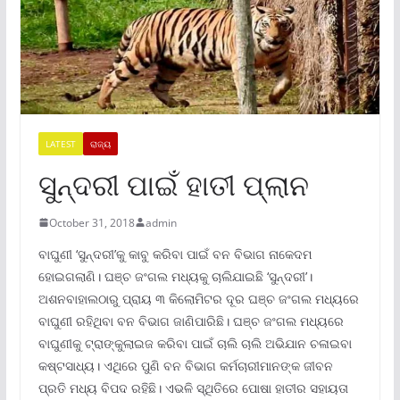
LATEST
ରାଜ୍ୟ
ସୁନ୍ଦରୀ ପାଇଁ ହାତୀ ପ୍ଲାନ
October 31, 2018
admin
ବାଘୁଣୀ ‘ସୁନ୍ଦରୀ’କୁ କାବୁ କରିବା ପାଇଁ ବନ ବିଭାଗ ନାକେଦମ
ହୋଇଗଲାଣି। ଘଞ୍ଚ ଜଂଗଲ ମଧ୍ୟକୁ ଚାଲିଯାଇଛି ‘ସୁନ୍ଦରୀ’।
ଅଶନବାହାଲଠାରୁ ପ୍ରାୟ ୩ କିଲୋମିଟର ଦୂର ଘଞ୍ଚ ଜଂଗଲ ମଧ୍ୟରେ
ବାଘୁଣୀ ରହିଥିବା ବନ ବିଭାଗ ଜାଣିପାରିଛି। ଘଞ୍ଚ ଜଂଗଲ ମଧ୍ୟରେ
ବାଘୁଣୀକୁ ଟ୍ରାଙ୍କୁଲାଇଜ କରିବା ପାଇଁ ଚାଲି ଚାଲି ଅଭିଯାନ ଚଳାଇବା
କଷ୍ଟସାଧ୍ୟ। ଏଥିରେ ପୁଣି ବନ ବିଭାଗ କର୍ମଚାରୀମାନଙ୍କ ଜୀବନ
ପ୍ରତି ମଧ୍ୟ ବିପଦ ରହିଛି। ଏଭଳି ସ୍ଥିତି‌ରେ ପୋଷା ହାତୀର ସହାୟତା