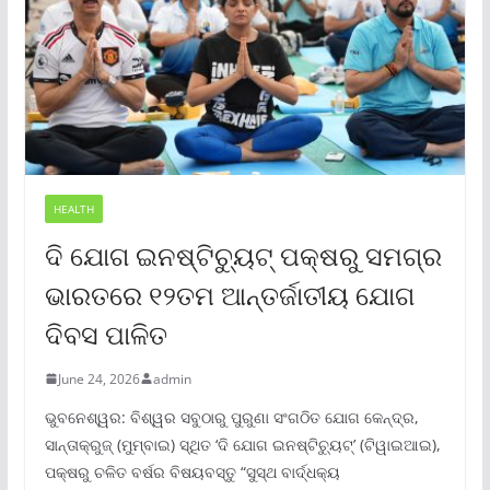
HEALTH
ଦି ଯୋଗ ଇନଷ୍ଟିଚ୍ୟୁଟ୍ ପକ୍ଷରୁ ସମଗ୍ର
ଭାରତରେ ୧୨ତମ ଆନ୍ତର୍ଜାତୀୟ ଯୋଗ
ଦିବସ ପାଳିତ
June 24, 2026
admin
ଭୁବନେଶ୍ୱର: ବିଶ୍ୱର ସବୁଠାରୁ ପୁରୁଣା ସଂଗଠିତ ଯୋଗ କେନ୍ଦ୍ର,
ସାନ୍ତାକ୍ରୁଜ୍ (ମୁମ୍ବାଇ) ସ୍ଥିତ ‘ଦି ଯୋଗ ଇନଷ୍ଟିଚ୍ୟୁଟ୍‌’ (ଟିୱାଇଆଇ),
ପକ୍ଷରୁ ଚଳିତ ବର୍ଷର ବିଷୟବସ୍ତୁ “ସୁସ୍ଥ ବାର୍ଦ୍ଧକ୍ୟ