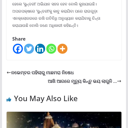
ହେଲେ ‘ସୁନ୍ଦରୀ’ ଅଭିଯାନ ସହଜ ହେବ ବୋଲି କୁହାଯାଇଛି।
ଅପରପକ୍ଷରେ ‘ସୁନ୍ଦରୀ‘କୁ କାବୁ କରାଯିବା ପରେ ରାଇଗୁଡ଼ା
ଏନକ୍ଲୋଜରରେ ରଖି ଗତିବିଧି ଅନୁଧ୍ୟାନ କରାଯିବାକୁ ଚିନ୍ତା
କରାଯାଉଛି ବୋଲି ଜଣେ ଅଧିକାରୀ କହିଛନ୍ତି।
Share
ନଭେମ୍ବର ପହିଲାରୁ ମାଛମରା ନିଷେଧ
ଆଖି ଆଗରେ ମୃତ୍ୟୁ କିନ୍ତୁ ଭୟ ଲାଗୁନି …
You May Also Like