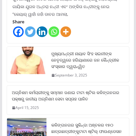
ଗାୟିକା ଯୁଗଳ ଅନ୍ତରା ନନ୍ଦୀ ଏବଂ ଅଙ୍କିତା ନନ୍ଦୀଙ୍କୁ ନେଇ
“କେୟାର୍ ୱାହାଁ ଜହାଁ ଡାବର ଆମଲା,
Share
ମୁଖ୍ୟମନ୍ତ୍ରୀ ନାୟାବ ସିଂହ ସଇନୀଙ୍କ
ନେତୃତ୍ୱରେ ହରିୟାଣାରେ ଜନ କୈନ୍ଦ୍ରୀକ
ସଂସ୍କାର ତ୍ୱରାନ୍ୱିତ
September 3, 2025
ଅଗ୍ନିଶମ କର୍ମଚାରୀଙ୍କୁ ସମ୍ମାନ ଜଣାଇ ଟାଟା ଷ୍ଟିଲ କଳିଙ୍ଗନଗର
ପକ୍ଷରୁ ଜାତୀୟ ଅଗ୍ନିଶମ ସେବା ସପ୍ତାହ ପାଳିତ
April 15, 2025
କଳିଙ୍ଗନଗର ସୁକିନ୍ଦା ଅଞ୍ଚଳର ୧୫୦
ଛାତ୍ରଛାତ୍ରୀଙ୍କୁଟାଟା ଷ୍ଟିଲ୍ ଫାଉଣ୍ଡେସନ