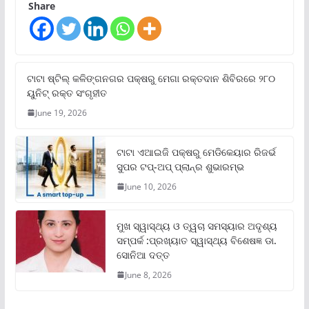
Share
ଟାଟା ଷ୍ଟିଲ୍‌ କଳିଙ୍ଗନଗର ପକ୍ଷରୁ ମେଗା ରକ୍ତଦାନ ଶିବିରରେ ୨୮୦
ୟୁନିଟ୍‌ ରକ୍ତ ସଂଗୃହୀତ
June 19, 2026
ଟାଟା ଏଆଇଜି ପକ୍ଷରୁ ମେଡିକେୟାର ରିଜର୍ଭ
ସୁପର ଟପ୍‌-ଅପ୍ ପ୍ଲାନ୍‌ର ଶୁଭାରମ୍ଭ
June 10, 2026
ମୁଖ ସ୍ୱାସ୍ଥ୍ୟ ଓ ତ୍ୱଚା ସମସ୍ୟାର ଅଦୃଶ୍ୟ
ସମ୍ପର୍କ :ପ୍ରଖ୍ୟାତ ସ୍ୱାସ୍ଥ୍ୟ ବିଶେଷଜ୍ଞ ଡା.
ସୋନିଆ ଦତ୍ତ
June 8, 2026