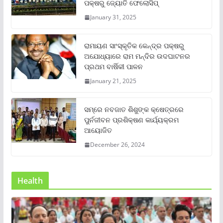
ପକ୍ଷରୁ ଜ୍ୟୋତି ଫେଲୋସିପ୍‌
January 31, 2025
ରାମାୟଣ ସାଂସ୍କୃତିକ କେନ୍ଦ୍ର ପକ୍ଷରୁ
ଅଯୋଧ୍ୟାରେ ରାମ ମନ୍ଦିର ଉଦଘାଟନର
ପ୍ରଥମ ବାର୍ଷିକୀ ପାଳନ
January 21, 2025
ସମ୍‌ରେ ନବଜାତ ଶିଶୁଙ୍କ କ୍ଷେତ୍ରରେ
ପୁର୍ନଜୀବନ ପ୍ରଶିକ୍ଷଣ କାର୍ଯ୍ୟକ୍ରମ
ଆୟୋଜିତ
December 26, 2024
Health