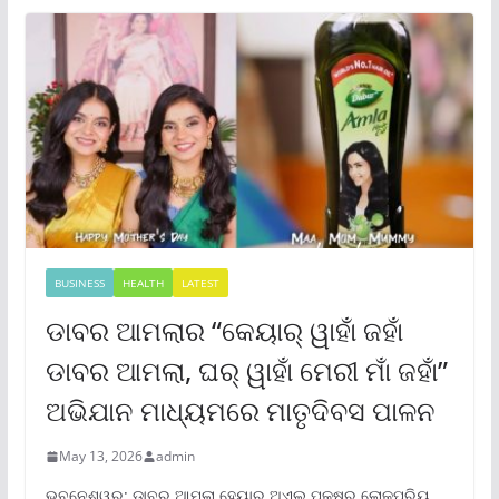
BUSINESS
HEALTH
LATEST
ଡାବର ଆମଲାର “କେୟାର୍ ୱାହାଁ ଜହାଁ
ଡାବର ଆମଲା, ଘର୍ ୱାହାଁ ମେରୀ ମାଁ ଜହାଁ”
ଅଭିଯାନ ମାଧ୍ୟମରେ ମାତୃଦିବସ ପାଳନ
May 13, 2026
admin
ଭୁବନେଶ୍ୱର: ଡାବର ଆମଲା ହେୟାର ଅଏଲ୍ ପକ୍ଷରୁ ଲୋକପ୍ରିୟ