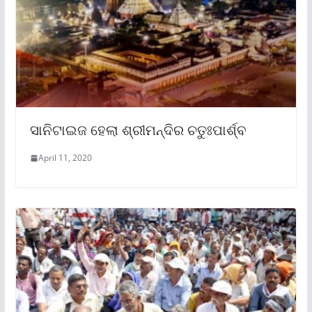
ସାନିଟାଇଜ ହେଲା ଶ୍ରୀମନ୍ଦିର ଚତୁଃପାର୍ଶ୍ବ
April 11, 2020