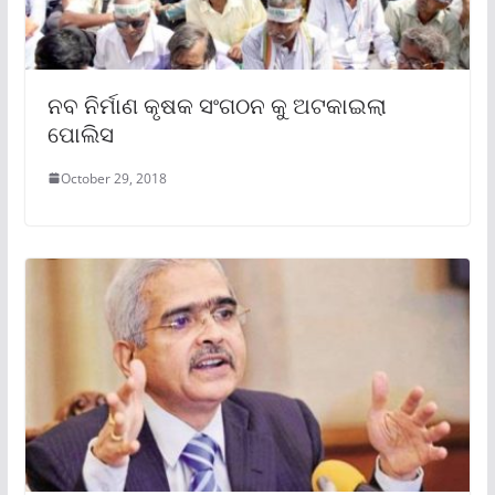
ନବ ନିର୍ମାଣ କୃଷକ ସଂଗଠନ କୁ ଅଟକାଇଲା
ପୋଲିସ
October 29, 2018