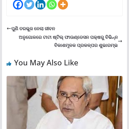
ପୁଣି ତରଭୁଜ ନେଲା ଜୀବନ
ଅନୁଗୋଳରେ ଟାଟା ଷ୍ଟିଲ୍ ଫାଉଣ୍ଡେସନ ପକ୍ଷରୁ ବିଭିନ୍ନ
ବିକାଶମୂଳକ ପ୍ରକଳ୍ପର ଶୁଭାରମ୍ଭ
You May Also Like