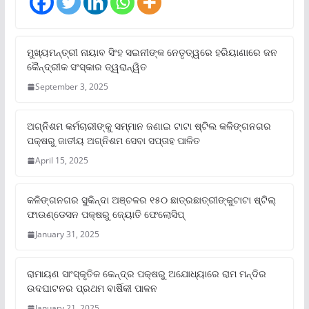
ମୁଖ୍ୟମନ୍ତ୍ରୀ ନାୟାବ ସିଂହ ସଇନୀଙ୍କ ନେତୃତ୍ୱରେ ହରିୟାଣାରେ ଜନ
କୈନ୍ଦ୍ରୀକ ସଂସ୍କାର ତ୍ୱରାନ୍ୱିତ
September 3, 2025
ଅଗ୍ନିଶମ କର୍ମଚାରୀଙ୍କୁ ସମ୍ମାନ ଜଣାଇ ଟାଟା ଷ୍ଟିଲ କଳିଙ୍ଗନଗର
ପକ୍ଷରୁ ଜାତୀୟ ଅଗ୍ନିଶମ ସେବା ସପ୍ତାହ ପାଳିତ
April 15, 2025
କଳିଙ୍ଗନଗର ସୁକିନ୍ଦା ଅଞ୍ଚଳର ୧୫୦ ଛାତ୍ରଛାତ୍ରୀଙ୍କୁଟାଟା ଷ୍ଟିଲ୍
ଫାଉଣ୍ଡେସନ ପକ୍ଷରୁ ଜ୍ୟୋତି ଫେଲୋସିପ୍‌
January 31, 2025
ରାମାୟଣ ସାଂସ୍କୃତିକ କେନ୍ଦ୍ର ପକ୍ଷରୁ ଅଯୋଧ୍ୟାରେ ରାମ ମନ୍ଦିର
ଉଦଘାଟନର ପ୍ରଥମ ବାର୍ଷିକୀ ପାଳନ
January 21, 2025