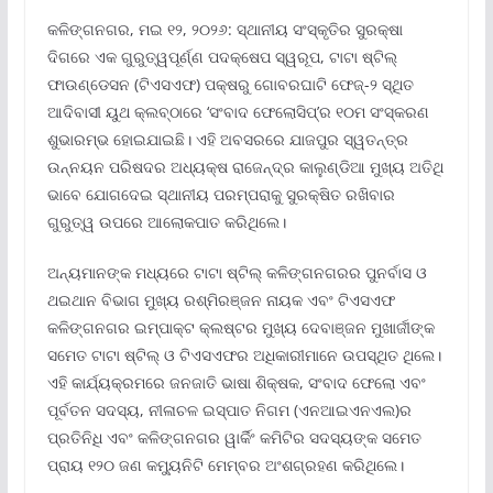
କଳିଙ୍ଗନଗର, ମଇ ୧୨, ୨୦୨୬: ସ୍ଥାନୀୟ ସଂସ୍କୃତିର ସୁରକ୍ଷା
ଦିଗରେ ଏକ ଗୁରୁତ୍ୱପୂର୍ଣ୍ଣ ପଦକ୍ଷେପ ସ୍ୱରୂପ, ଟାଟା ଷ୍ଟିଲ୍
ଫାଉଣ୍ଡେସନ (ଟିଏସଏଫ) ପକ୍ଷରୁ ଗୋବରଘାଟି ଫେଜ୍-୨ ସ୍ଥିତ
ଆଦିବାସୀ ୟୁଥ କ୍ଲବ୍‌ଠାରେ ‘ସଂବାଦ ଫେଲୋସିପ୍’ର ୧୦ମ ସଂସ୍କରଣ
ଶୁଭାରମ୍ଭ ହୋଇଯାଇଛି। ଏହି ଅବସରରେ ଯାଜପୁର ସ୍ୱତନ୍ତ୍ର
ଉନ୍ନୟନ ପରିଷଦର ଅଧ୍ୟକ୍ଷ ରାଜେନ୍ଦ୍ର କାଲୁଣ୍ଡିଆ ମୁଖ୍ୟ ଅତିଥି
ଭାବେ ଯୋଗଦେଇ ସ୍ଥାନୀୟ ପରମ୍ପରାକୁ ସୁରକ୍ଷିତ ରଖିବାର
ଗୁରୁତ୍ୱ ଉପରେ ଆଲୋକପାତ କରିଥିଲେ।
ଅନ୍ୟମାନଙ୍କ ମଧ୍ୟରେ ଟାଟା ଷ୍ଟିଲ୍ କଳିଙ୍ଗନଗରର ପୁନର୍ବାସ ଓ
ଥଇଥାନ ବିଭାଗ ମୁଖ୍ୟ ରଶ୍ମିରଞ୍ଜନ ନାୟକ ଏବଂ ଟିଏସଏଫ
କଳିଙ୍ଗନଗର ଇମ୍ପାକ୍ଟ କ୍ଲଷ୍ଟର ମୁଖ୍ୟ ଦେବାଞ୍ଜନ ମୁଖାର୍ଜୀଙ୍କ
ସମେତ ଟାଟା ଷ୍ଟିଲ୍ ଓ ଟିଏସଏଫର ଅଧିକାରୀମାନେ ଉପସ୍ଥିତ ଥିଲେ।
ଏହି କାର୍ଯ୍ୟକ୍ରମରେ ଜନଜାତି ଭାଷା ଶିକ୍ଷକ, ସଂବାଦ ଫେଲୋ ଏବଂ
ପୂର୍ବତନ ସଦସ୍ୟ, ନୀଳାଚଳ ଇସ୍ପାତ ନିଗମ (ଏନଆଇଏନଏଲ)ର
ପ୍ରତିନିଧି ଏବଂ କଳିଙ୍ଗନଗର ୱାର୍କିଂ କମିଟିର ସଦସ୍ୟଙ୍କ ସମେତ
ପ୍ରାୟ ୧୨୦ ଜଣ କମ୍ୟୁନିଟି ମେମ୍ବର ଅଂଶଗ୍ରହଣ କରିଥିଲେ।