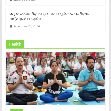
ସମ୍‌ରେ ନବଜାତ ଶିଶୁଙ୍କ କ୍ଷେତ୍ରରେ ପୁର୍ନଜୀବନ ପ୍ରଶିକ୍ଷଣ
କାର୍ଯ୍ୟକ୍ରମ ଆୟୋଜିତ
December 26, 2024
Health