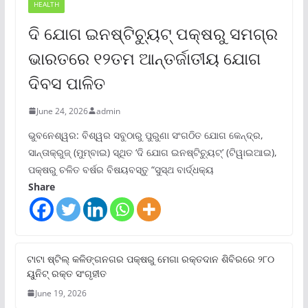
HEALTH
ଦି ଯୋଗ ଇନଷ୍ଟିଚ୍ୟୁଟ୍ ପକ୍ଷରୁ ସମଗ୍ର
ଭାରତରେ ୧୨ତମ ଆନ୍ତର୍ଜାତୀୟ ଯୋଗ
ଦିବସ ପାଳିତ
June 24, 2026
admin
ଭୁବନେଶ୍ୱର: ବିଶ୍ୱର ସବୁଠାରୁ ପୁରୁଣା ସଂଗଠିତ ଯୋଗ କେନ୍ଦ୍ର,
ସାନ୍ତାକ୍ରୁଜ୍ (ମୁମ୍ବାଇ) ସ୍ଥିତ ‘ଦି ଯୋଗ ଇନଷ୍ଟିଚ୍ୟୁଟ୍‌’ (ଟିୱାଇଆଇ),
ପକ୍ଷରୁ ଚଳିତ ବର୍ଷର ବିଷୟବସ୍ତୁ “ସୁସ୍ଥ ବାର୍ଦ୍ଧକ୍ୟ
Share
ଟାଟା ଷ୍ଟିଲ୍‌ କଳିଙ୍ଗନଗର ପକ୍ଷରୁ ମେଗା ରକ୍ତଦାନ ଶିବିରରେ ୨୮୦
ୟୁନିଟ୍‌ ରକ୍ତ ସଂଗୃହୀତ
June 19, 2026