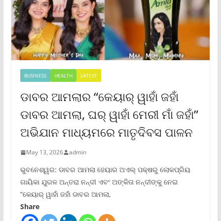
BUSINESS
HEALTH
LATEST
ଡାବର ଆମଲାର “କେୟାର୍ ୱାହାଁ ଜହାଁ
ଡାବର ଆମଲା, ଘର୍ ୱାହାଁ ମେରୀ ମାଁ ଜହାଁ”
ଅଭିଯାନ ମାଧ୍ୟମରେ ମାତୃଦିବସ ପାଳନ
May 13, 2026
admin
ଭୁବନେଶ୍ୱର: ଡାବର ଆମଲା ହେୟାର ଅଏଲ୍ ପକ୍ଷରୁ ଲୋକପ୍ରିୟ
ଗାୟିକା ଯୁଗଳ ଅନ୍ତରା ନନ୍ଦୀ ଏବଂ ଅଙ୍କିତା ନନ୍ଦୀଙ୍କୁ ନେଇ
“କେୟାର୍ ୱାହାଁ ଜହାଁ ଡାବର ଆମଲା,
Share