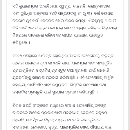
ଏହି ଶୁଭାରମ୍ଭର ଅଂଶବିଶେଷ ସ୍ୱରୂପ, ଦାନଗଦି, ବ୍ରାହ୍ମଣୀପାଳ
ଏବଂ ସୁକିନ୍ଦା ଅଞ୍ଚଳର ୨୪ଟି ପଞ୍ଚାୟତରୁ ୧୮ ରୁ ୩୫ ବର୍ଷ ବୟସ୍କ
ଜନଜାତି ଯୁବବର୍ଗ ଏକତ୍ରିତ ହୋଇ ନିଜର ସମୃଦ୍ଧ ଐତିହ୍ୟକୁ ଆଗାମୀ
ପିଢ଼ି ପାଇଁ ଏକ ଜୀବନ୍ତ ପରମ୍ପରା ଭାବେ ବଞ୍ଚାଇ ରଖିବାର ଚିନ୍ତାଧାରା
ବିଷୟରେ ଆଲୋଚନା କରିବା ସହ କାର୍ଯ୍ୟ ପ୍ରଣାଳୀ ପ୍ରସ୍ତୁତ
କରିଥିଲେ ।
୨୦୧୭ ମସିହାରେ ଆରମ୍ଭ ହୋଇଥିବା ‘ସଂବାଦ ଫେଲୋସିପ୍’, ବିଲୁପ୍ତ
ହେବାର ଆଶଙ୍କା ଥିବା ଜନଜାତି ଭାଷା, ପରମ୍ପରା ଏବଂ ସାଂସ୍କୃତିକ
ପ୍ରଥାଗୁଡ଼ିକର ଦସ୍ତାବିଜ୍‌ ପ୍ରସ୍ତୁତ ତଥା ସୁରକ୍ଷା ପାଇଁ ଜନଜାତି
ଯୁବବର୍ଗଙ୍କୁ ସହାୟତା ପ୍ରଦାନ କରିଆସୁଛି । ଏହି ଫେଲୋସିପ୍ ଆର୍ଥିକ
ସହାୟତା, ମାର୍ଗଦର୍ଶନ ଏବଂ କମ୍ୟୁନିଟି -ଭିତ୍ତିକ ଗବେଷଣା ତଥା
ଦସ୍ତାବିଜ୍‌ ପ୍ରସ୍ତୁତି ପାଇଁ ସୁଯୋଗ ପ୍ରଦାନ କରିଆସୁଛି ।
ବିଗତ ନଅଟି ସଂସ୍କରଣ ମଧ୍ୟରେ ସଂବାଦ ଫେଲୋସିପ୍ ସମଗ୍ର
ଭାରତରେ ଅନେକ ପ୍ରଭାବଶାଳୀ ପଦକ୍ଷେପ ନେବାରେ ସକ୍ଷମ
ହୋଇଛି, ଯେଉଁଥିରେ ବିଲୁପ୍ତପ୍ରାୟ ଜନଜାତି ଭାଷାଗୁଡ଼ିକର
ସଂରକ୍ଷଣ, ଲୋକଗୀତ, ନୃତ୍ୟ, ପାରମ୍ପରିକ ଖେଳ, ଔଷଧୀୟ ଜ୍ଞାନ,