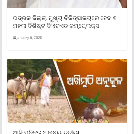
ଭଦ୍ରକ ଜିଲ୍ଲା ମୁଖ୍ୟ ଚିକିତ୍ସାଳୟରେ ହେବ ୭
ମହଲା ବିଶିଷ୍ଟ ଡିଏଚଏଚ କମ୍ପେ୍ଲକ୍ସ
January 6, 2020
ଆଜି ପବିତ୍ର ଅକ୍ଷୟ ତୃତୀୟା