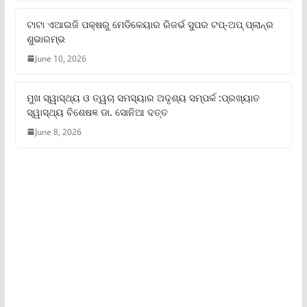
ଟାଟା ଏଆଇଜି ପକ୍ଷରୁ ମେଡିକେୟାର ରିଜର୍ଭ ସୁପର ଟପ୍‌-ଅପ୍ ପ୍ଲାନ୍‌ର
ଶୁଭାରମ୍ଭ
June 10, 2026
ମୁଖ ସ୍ୱାସ୍ଥ୍ୟ ଓ ତ୍ୱଚା ସମସ୍ୟାର ଅଦୃଶ୍ୟ ସମ୍ପର୍କ :ପ୍ରଖ୍ୟାତ
ସ୍ୱାସ୍ଥ୍ୟ ବିଶେଷଜ୍ଞ ଡା. ସୋନିଆ ଦତ୍ତ
June 8, 2026