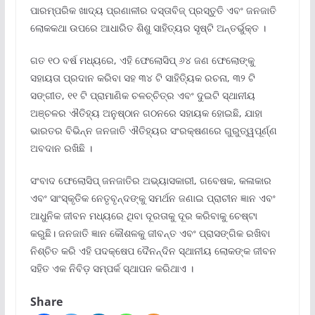
ପାରମ୍ପରିକ ଖାଦ୍ୟ ପ୍ରଣାଳୀର ଦସ୍ତାବିଜ୍‌ ପ୍ରସ୍ତୁତି ଏବଂ ଜନଜାତି
ଲୋକକଥା ଉପରେ ଆଧାରିତ ଶିଶୁ ସାହିତ୍ୟର ସୃଷ୍ଟି ଅନ୍ତର୍ଭୁକ୍ତ ।
ଗତ ୧୦ ବର୍ଷ ମଧ୍ୟରେ, ଏହି ଫେଲୋସିପ୍ ୬୪ ଜଣ ଫେଲୋଙ୍କୁ
ସହାୟତା ପ୍ରଦାନ କରିବା ସହ ୩୪ ଟି ସାହିତ୍ୟିକ ରଚନା, ୩୨ ଟି
ସଙ୍ଗୀତ, ୧୧ ଟି ପ୍ରାମାଣିକ ଚଳଚ୍ଚିତ୍ର ଏବଂ ଦୁଇଟି ସ୍ଥାନୀୟ
ଅଞ୍ଚଳର ଐତିହ୍ୟ ଅନୁଷ୍ଠାନ ଗଠନରେ ସହାୟକ ହୋଇଛି, ଯାହା
ଭାରତର ବିଭିନ୍ନ ଜନଜାତି ଐତିହ୍ୟର ସଂରକ୍ଷଣରେ ଗୁରୁତ୍ୱପୂର୍ଣ୍ଣ
ଅବଦାନ ରଖିଛି ।
ସଂବାଦ ଫେଲୋସିପ୍ ଜନଜାତିର ଅଭ୍ୟାସକାରୀ, ଗବେଷକ, କଳାକାର
ଏବଂ ସାଂସ୍କୃତିକ ନେତୃବୃନ୍ଦଙ୍କୁ ସମର୍ଥନ ଜଣାଇ ପ୍ରାଚୀନ ଜ୍ଞାନ ଏବଂ
ଆଧୁନିକ ଜୀବନ ମଧ୍ୟରେ ଥିବା ଦୂରତାକୁ ଦୂର କରିବାକୁ ଚେଷ୍ଟା
କରୁଛି। ଜନଜାତି ଜ୍ଞାନ କୌଶଳକୁ ଜୀବନ୍ତ ଏବଂ ପ୍ରାସଙ୍ଗିକ ରଖିବା
ନିଶ୍ଚିତ କରି ଏହି ପଦକ୍ଷେପ ଦୈନନ୍ଦିନ ସ୍ଥାନୀୟ ଲୋକଙ୍କ ଜୀବନ
ସହିତ ଏକ ନିବିଡ଼ ସମ୍ପର୍କ ସ୍ଥାପନ କରିଥାଏ ।
Share