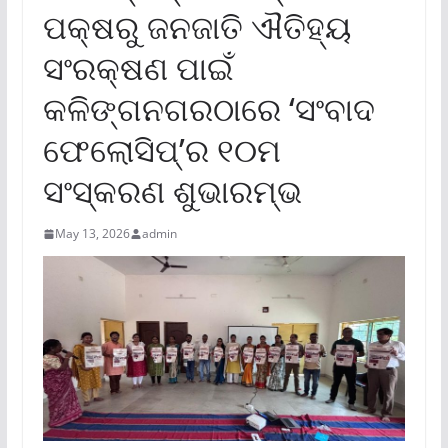
ପକ୍ଷରୁ ଜନଜାତି ଐତିହ୍ୟ
ସଂରକ୍ଷଣ ପାଇଁ
କଳିଙ୍ଗନଗରଠାରେ ‘ସଂବାଦ
ଫେଲୋସିପ୍’ର ୧୦ମ
ସଂସ୍କରଣ ଶୁଭାରମ୍ଭ
May 13, 2026
admin