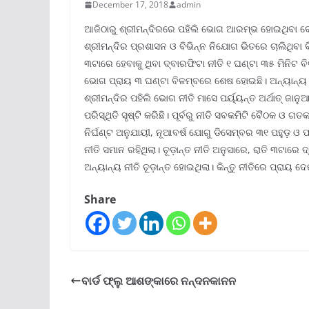
December 17, 2018
admin
ଆଜିଠାରୁ ଶ୍ରୀମନ୍ଦିରରେ ପହିଲି ଭୋଗ ଆରମ୍ଭ ହୋଇଥିବା ବ
ଶ୍ରୀମନ୍ଦିର ପ୍ରଶାସନ ଓ ବିଭିନ୍ନ ନିଯୋଗ ଭିତରେ ଚାଲିଥିବା
୩ଟାରେ ହେବାକୁ ଥିବା ଦ୍ବାରଫିଟା ନୀତି ୧ ଘଣ୍ଟା ୩୫ ମିନିଟ 
ଭୋଗ ପ୍ରାୟ ୩ ଘଣ୍ଟା ବିଳମ୍ବରେ ଶେଷ ହୋଇଛି। ଅନ୍ୟାନ୍ୟ ନ
ଶ୍ରୀମନ୍ଦିର ପହିଲି ଭୋଗ ନୀତି ମାସେ ପର୍ୟ୍ୟନ୍ତ ଅର୍ଥାତ୍ ଜା
ପରିସ୍ଥିତି ସୃଷ୍ଟି କରିଛି। ପୂର୍ବରୁ ନୀତି ସବକମିଟି ବୈଠକ ଓ ଗ
ନିର୍ଘଣ୍ଟ ଅନୁଯାୟୀ, ନୂଆବର୍ଷ ଯୋଗୁ ଡିସେମ୍ବର ୩୧ ପହୁଡ଼ ଓ 
ନୀତି ସମାନ ରହିଥିଲା। ଚୂଡ଼ାନ୍ତ ନୀତି ଅନୁସାରେ, ରାତି ୩ଟାରେ 
ଅନ୍ୟାନ୍ୟ ନୀତି ଚୂଡ଼ାନ୍ତ ହୋଇଥିଲା। କିନ୍ତୁ ନୀତିରେ ପ୍ରାୟ 
Share
ବାର୍ଡ ଫ୍ଲୁ ଆଶଙ୍କାରେ ନନ୍ଦନକାନନ