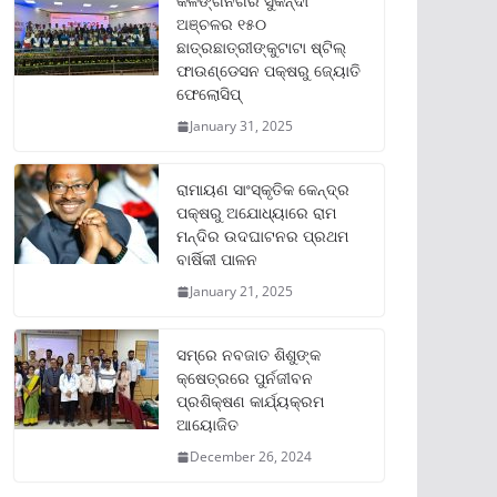
କଳିଙ୍ଗନଗର ସୁକିନ୍ଦା
ଅଞ୍ଚଳର ୧୫୦
ଛାତ୍ରଛାତ୍ରୀଙ୍କୁଟାଟା ଷ୍ଟିଲ୍
ଫାଉଣ୍ଡେସନ ପକ୍ଷରୁ ଜ୍ୟୋତି
ଫେଲୋସିପ୍‌
January 31, 2025
ରାମାୟଣ ସାଂସ୍କୃତିକ କେନ୍ଦ୍ର
ପକ୍ଷରୁ ଅଯୋଧ୍ୟାରେ ରାମ
ମନ୍ଦିର ଉଦଘାଟନର ପ୍ରଥମ
ବାର୍ଷିକୀ ପାଳନ
January 21, 2025
ସମ୍‌ରେ ନବଜାତ ଶିଶୁଙ୍କ
କ୍ଷେତ୍ରରେ ପୁର୍ନଜୀବନ
ପ୍ରଶିକ୍ଷଣ କାର୍ଯ୍ୟକ୍ରମ
ଆୟୋଜିତ
December 26, 2024