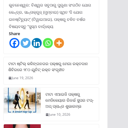
ଭୁବନେଶ୍ୱର: ବିଶ୍ୱର ସବୁଠାରୁ ପୁରୁଣା ସଂଗଠିତ ଯୋଗ
କେନ୍ଦ୍ର, ସାନ୍ତାକ୍ରୁଜ୍ (ମୁମ୍ବାଇ) ସ୍ଥିତ ‘ଦି ଯୋଗ
ଇନଷ୍ଟିଚ୍ୟୁଟ୍‌’ (ଟିୱାଇଆଇ), ପକ୍ଷରୁ ଚଳିତ ବର୍ଷର
ବିଷୟବସ୍ତୁ “ସୁସ୍ଥ ବାର୍ଦ୍ଧକ୍ୟ
Share
ଟାଟା ଷ୍ଟିଲ୍‌ କଳିଙ୍ଗନଗର ପକ୍ଷରୁ ମେଗା ରକ୍ତଦାନ
ଶିବିରରେ ୨୮୦ ୟୁନିଟ୍‌ ରକ୍ତ ସଂଗୃହୀତ
June 19, 2026
ଟାଟା ଏଆଇଜି ପକ୍ଷରୁ
ମେଡିକେୟାର ରିଜର୍ଭ ସୁପର ଟପ୍‌-
ଅପ୍ ପ୍ଲାନ୍‌ର ଶୁଭାରମ୍ଭ
June 10, 2026