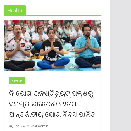
Health
HEALTH
ଦି ଯୋଗ ଇନଷ୍ଟିଚ୍ୟୁଟ୍ ପକ୍ଷରୁ
ସମଗ୍ର ଭାରତରେ ୧୨ତମ
ଆନ୍ତର୍ଜାତୀୟ ଯୋଗ ଦିବସ ପାଳିତ
June 24, 2026
admin