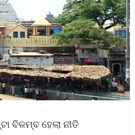
ଟା ବିଳମ୍ବ ହେଲା ନୀତି