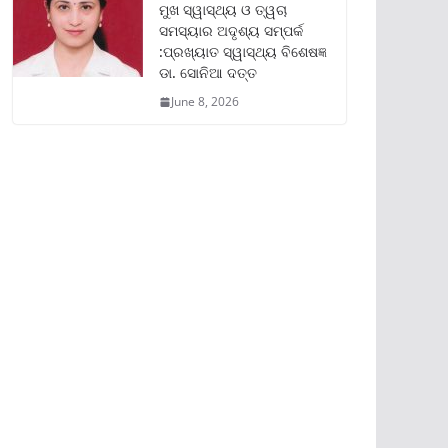
ମୁଖ ସ୍ୱାସ୍ଥ୍ୟ ଓ ତ୍ୱଚା
ସମସ୍ୟାର ଅଦୃଶ୍ୟ ସମ୍ପର୍କ
:ପ୍ରଖ୍ୟାତ ସ୍ୱାସ୍ଥ୍ୟ ବିଶେଷଜ୍ଞ
ଡା. ସୋନିଆ ଦତ୍ତ
June 8, 2026