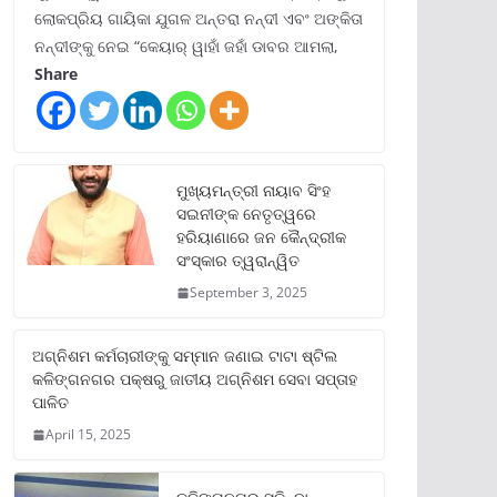
ଲୋକପ୍ରିୟ ଗାୟିକା ଯୁଗଳ ଅନ୍ତରା ନନ୍ଦୀ ଏବଂ ଅଙ୍କିତା
ନନ୍ଦୀଙ୍କୁ ନେଇ “କେୟାର୍ ୱାହାଁ ଜହାଁ ଡାବର ଆମଲା,
Share
ମୁଖ୍ୟମନ୍ତ୍ରୀ ନାୟାବ ସିଂହ
ସଇନୀଙ୍କ ନେତୃତ୍ୱରେ
ହରିୟାଣାରେ ଜନ କୈନ୍ଦ୍ରୀକ
ସଂସ୍କାର ତ୍ୱରାନ୍ୱିତ
September 3, 2025
ଅଗ୍ନିଶମ କର୍ମଚାରୀଙ୍କୁ ସମ୍ମାନ ଜଣାଇ ଟାଟା ଷ୍ଟିଲ
କଳିଙ୍ଗନଗର ପକ୍ଷରୁ ଜାତୀୟ ଅଗ୍ନିଶମ ସେବା ସପ୍ତାହ
ପାଳିତ
April 15, 2025