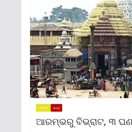
LATEST
ରାଜ୍ୟ
ଆରମ୍ଭରୁ ବିଭ୍ରାଟ, ୩ ଘଣ୍