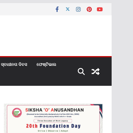
ସ୍ବାଧୀନତା ଦିବସ
ଫେଷ୍ଟିଭାଲ