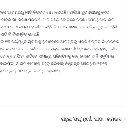
େଳେ ଆରମ୍ଭରୁ ନୀତି ବିଭ୍ରାଟ ଦେଖାଦେଇଛି। ପାଳିଆ ପୁରସ୍କାରକୁ ନେଇ
 ବିବାଦର ସିଧାସଳଖ ପ୍ରଭାବ ଆଜି ପହିଲି ଭୋଗରେ ପଡ଼ିଛି। ଯେଉଁଥିପାଇଁ ରାତି
ବିଳମ୍ବରେ ଆରମ୍ଭ ହୋଇଛି। ସେହିପରି ସକାଳ ୬ଟା୫୦ରେ ସରିବାକୁ ଥିବା ପହିଲି
ୀତି ବି ବିଳମ୍ବିତ ହୋଇଛି।
ନୁଆରି ୧୩ ପର୍ୟ୍ୟନ୍ତ ଚାଲିବାକୁ ଥିବାବେଳେ ଆରମ୍ଭରୁ ଏଭଳି ବିଭ୍ରାଟ ଚିନ୍ତାଜନକ
ତକାଲି ଛତିଶା ନିଯୋଗ ବୈଠକ ପରେ ପହିଲି ଭୋଗ ନୀତି ଚୂଡ଼ାନ୍ତ ହୋଇଥିଲା। ନୀତି
ପରେ ଦ୍ବାରଫିଟା ନୀତିରେ ସାମାନ୍ୟ ପରିବର୍ତନକୁ ବାଦ୍ ଦେଲେ ବାକି ସବୁଦିନର
ଦ୍ବାରଫିଟା ଓ ରାତି ୧୧ଟାରେ ପହୁଡ଼ କରିବାକୁ ନିଷ୍ପତ୍ତି ହୋଇଥିବା ବେଳେ
ଦେଢ଼ ଘଣ୍ଟାରୁ ୩ ଘଣ୍ଟା ବିଳମ୍ବ ହୋଇଛି।
ରାହୁଲ୍ ‘ପପୁ’ ନୁହେଁ, ‘ପାପା’: ରାମଦାସ