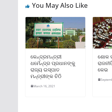
You May Also Like
କେନ୍ଦ୍ରମନ୍ତ୍ରୀ
ଶୋକ ପ
ଧର୍ମେନ୍ଦ୍ର ପ୍ରଧାନଙ୍କୁ
ରାଜନୀ
ରାଜ୍ୟ ଇସ୍ପାତ
କେଭ
ମନ୍ତ୍ରୀଙ୍କ ଚିଠି
Septemb
March 16, 2021