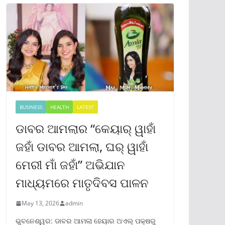
BUSINESS
HEALTH
LATEST
ଡାବର ଆମଲାର “କେୟାର୍ ୱାହାଁ
ଜହାଁ ଡାବର ଆମଲା, ଘର୍ ୱାହାଁ
ମେରୀ ମାଁ ଜହାଁ” ଅଭିଯାନ
ମାଧ୍ୟମରେ ମାତୃଦିବସ ପାଳନ
May 13, 2026
admin
ଭୁବନେଶ୍ୱର: ଡାବର ଆମଲା ହେୟାର ଅଏଲ୍ ପକ୍ଷରୁ