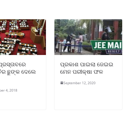
୍ରସ୍ତାବରେ
ପ୍ରକାଶ ପାଇଲା ଜେଇଇ
ତିର ଛୁଙ୍କ ଦେଲେ
ମେନ ପରୀକ୍ଷା ଫଳ
September 12, 2020
er 4, 2018