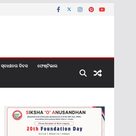
ସ୍ବାଧୀନତା ଦିବସ
ଫେଷ୍ଟିଭାଲ