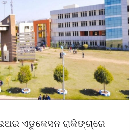
ଇଅର ଏଡୁକେସନ ରାକିଙ୍ଗ୍‌ରେ