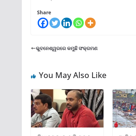
Share
ଭୁବନେଶ୍ୱରରେ କମୁଛି ସଂକ୍ରମଣ
You May Also Like