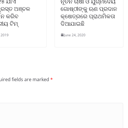
୧୫ ଯାଏଁ
ନୂତନ ଚାଷୀ ଓ ଯୁଗ୍ମଦେୟ
ଗ୍ରସ୍ତ ଅଞ୍ଚଳ
ଗୋଷ୍ଠୀଙ୍କୁ ଋଣ ପ୍ରଦାନ
ଶନ କରିବ
କ୍ଷେତ୍ରରେ ପ୍ରାଥମିକତା
ରୀୟ ଟିମ୍
ଦିଆଯାଇଛି
 2019
June 24, 2020
ired fields are marked
*