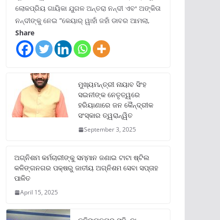
ଲୋକପ୍ରିୟ ଗାୟିକା ଯୁଗଳ ଅନ୍ତରା ନନ୍ଦୀ ଏବଂ ଅଙ୍କିତା
ନନ୍ଦୀଙ୍କୁ ନେଇ “କେୟାର୍ ୱାହାଁ ଜହାଁ ଡାବର ଆମଲା,
Share
ମୁଖ୍ୟମନ୍ତ୍ରୀ ନାୟାବ ସିଂହ
ସଇନୀଙ୍କ ନେତୃତ୍ୱରେ
ହରିୟାଣାରେ ଜନ କୈନ୍ଦ୍ରୀକ
ସଂସ୍କାର ତ୍ୱରାନ୍ୱିତ
September 3, 2025
ଅଗ୍ନିଶମ କର୍ମଚାରୀଙ୍କୁ ସମ୍ମାନ ଜଣାଇ ଟାଟା ଷ୍ଟିଲ
କଳିଙ୍ଗନଗର ପକ୍ଷରୁ ଜାତୀୟ ଅଗ୍ନିଶମ ସେବା ସପ୍ତାହ
ପାଳିତ
April 15, 2025