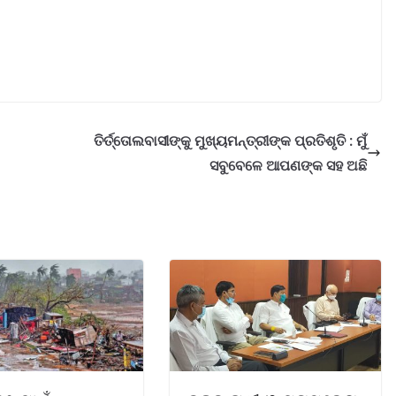
ତିର୍ତ୍ତୋଲବାସୀଙ୍କୁ ମୁଖ୍ୟମନ୍ତ୍ରୀଙ୍କ ପ୍ରତିଶୃତି : ମୁଁ
ସବୁବେଳେ ଆପଣଙ୍କ ସହ ଅଛି