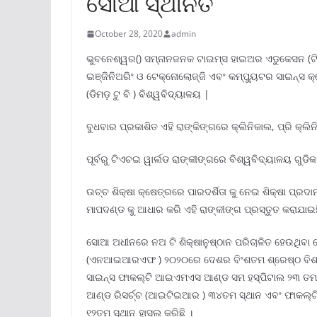
ସୋଆ ସ୍ଥାନିତ
October 28, 2020
admin
ଭୁବନେଶ୍ୱର() ସମ୍ନାନଜନକ ଟାଇମ୍ସ ହାଇଅର ଏଡୁକେସନ (ଟିଏଚଇ 
ଇଞ୍ଜିନିଅରିଂ ଓ ଟେକ୍ନୋଲୋଜ୍ଜି ଏବଂ କମ୍ପ୍ୟୁଟର ସାଇନ୍ସ 
(ଡିମଡ଼ ଟୁ ବି ) ବିଶ୍ୱବିଦ୍ୟାଳୟ |
ବୁଧବାର ପ୍ରକାଶିତ ଏହି ରାଙ୍କିଙ୍ଗରେ କ୍ଲିନିକାଲ, ପ୍ରି 
ପୂର୍ବରୁ ଟିଏଚଇ ୱାର୍ଲଡ ରାଙ୍କୀଙ୍ଗରେ ବିଶ୍ୱବିଦ୍ୟାଳୟ ଗ
ଉଚ୍ଚ ଶିକ୍ଷା କ୍ଷେତ୍ରରେ ପାରଦର୍ଶିତା କୁ ନେଇ ଶିକ୍ଷା ପ୍ରଦା
ମାପଦଣ୍ଡ କୁ ଆଧାର କରି ଏହି ରାଙ୍କୀଙ୍ଗ ପ୍ରସ୍ତୁତ କରାଯାଇଛ
ସୋଆ ଅଧୀନରେ ନଅ ଟି ଶିକ୍ଷାନୁଷ୍ଠାନ ପରିଚାଳିତ ହେଉଥିବା ବ
(ଏନଆଇଆରଏଫ ) ୨୦୨୦ରେ ଦେଶର ବିଂଶତମ ଶ୍ରେଷ୍ଠ ବିଶ୍ୱବ
ସାଇନ୍ସ ଫାକଲ୍ଟି ଆଇଏମଏସ ଆଣ୍ଡ ସମ ହସ୍ପିଟାଲ ୨୩ ତମ ସ୍
ଆଣ୍ଡ ରିସର୍ଚ୍ଚ (ଆଇଟିଇଆର ) ୩୪ତମ ସ୍ଥାନ ଏବଂ ଫାକ
୧୨ତମ ସ୍ଥାନ ହାସଲ କରିଛି ।