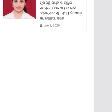
ମୁଖ ସ୍ୱାସ୍ଥ୍ୟ ଓ ତ୍ୱଚା
ସମସ୍ୟାର ଅଦୃଶ୍ୟ ସମ୍ପର୍କ
:ପ୍ରଖ୍ୟାତ ସ୍ୱାସ୍ଥ୍ୟ ବିଶେଷଜ୍ଞ
ଡା. ସୋନିଆ ଦତ୍ତ
June 8, 2026