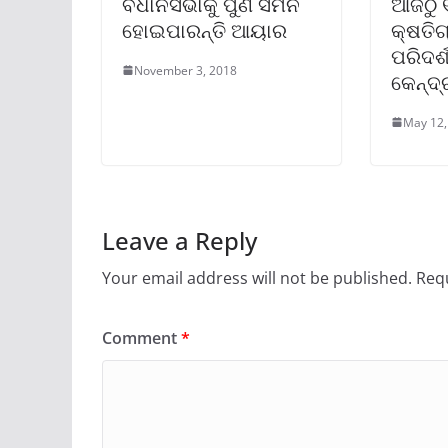
ବିଧାନସଭାକୁ ପୁଣି ସମନ
ଆଜିଠୁ 
ହୋଇପାରନ୍ତି ଆୟାର
କ୍ଷତି
ପରିଦର୍
November 3, 2018
କେନ୍ଦ୍
May 12,
Leave a Reply
Your email address will not be published.
Requ
Comment
*