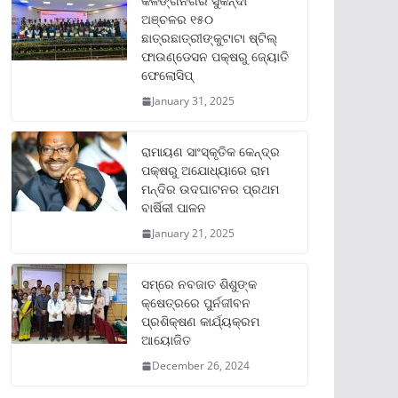
କଳିଙ୍ଗନଗର ସୁକିନ୍ଦା
ଅଞ୍ଚଳର ୧୫୦
ଛାତ୍ରଛାତ୍ରୀଙ୍କୁଟାଟା ଷ୍ଟିଲ୍
ଫାଉଣ୍ଡେସନ ପକ୍ଷରୁ ଜ୍ୟୋତି
ଫେଲୋସିପ୍‌
January 31, 2025
ରାମାୟଣ ସାଂସ୍କୃତିକ କେନ୍ଦ୍ର
ପକ୍ଷରୁ ଅଯୋଧ୍ୟାରେ ରାମ
ମନ୍ଦିର ଉଦଘାଟନର ପ୍ରଥମ
ବାର୍ଷିକୀ ପାଳନ
January 21, 2025
ସମ୍‌ରେ ନବଜାତ ଶିଶୁଙ୍କ
କ୍ଷେତ୍ରରେ ପୁର୍ନଜୀବନ
ପ୍ରଶିକ୍ଷଣ କାର୍ଯ୍ୟକ୍ରମ
ଆୟୋଜିତ
December 26, 2024