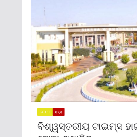
LATEST
ରାଜ୍ୟ
ବିଶ୍ୱସ୍ତରୀୟ ଟାଇମ୍ସ ହା