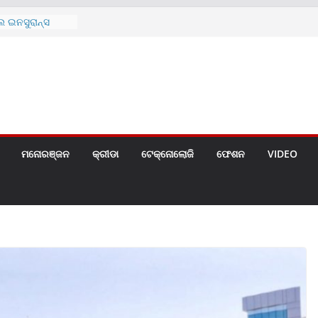
୫ (୨୯୨ ସେ.ମି.)ର
ୋଚିତ
 ଇନସୁରାନ୍ସ
ାନଙ୍କ ମଧ୍ୟରେ
ତା କାର୍ଯ୍ୟକ୍ରମ
ୟୁରାନ୍ସ ପକ୍ଷରୁ
ଇ ପ୍ରସ୍ତୁତ ନୂଆ
ମୋଚିତ
 ଲିମିଟେଡ୍‌ର
ର ୨୦୨୬ ଅଗଷ୍ଟ
ମନୋରଞ୍ଜନ
କ୍ରୀଡା
ଟେକ୍ନୋଲୋଜି
ଫେଶନ
VIDEO
ର୍ଥିକ ବର୍ଷର
ପରବର୍ତ୍ତୀ ଲାଭ