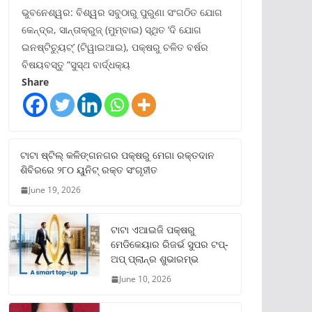
ଭୁବନେଶ୍ୱର: ବିଶ୍ୱର ସବୁଠାରୁ ପୁରୁଣା ସଂଗଠିତ ଯୋଗ
କେନ୍ଦ୍ର, ସାନ୍ତାକ୍ରୁଜ୍ (ମୁମ୍ବାଇ) ସ୍ଥିତ ‘ଦି ଯୋଗ
ଇନଷ୍ଟିଚ୍ୟୁଟ୍‌’ (ଟିୱାଇଆଇ), ପକ୍ଷରୁ ଚଳିତ ବର୍ଷର
ବିଷୟବସ୍ତୁ “ସୁସ୍ଥ ବାର୍ଦ୍ଧକ୍ୟ
Share
ଟାଟା ଷ୍ଟିଲ୍‌ କଳିଙ୍ଗନଗର ପକ୍ଷରୁ ମେଗା ରକ୍ତଦାନ
ଶିବିରରେ ୨୮୦ ୟୁନିଟ୍‌ ରକ୍ତ ସଂଗୃହୀତ
June 19, 2026
ଟାଟା ଏଆଇଜି ପକ୍ଷରୁ
ମେଡିକେୟାର ରିଜର୍ଭ ସୁପର ଟପ୍‌-
ଅପ୍ ପ୍ଲାନ୍‌ର ଶୁଭାରମ୍ଭ
June 10, 2026