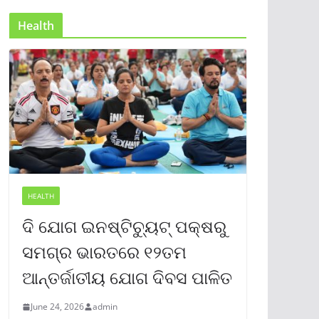
Health
HEALTH
ଦି ଯୋଗ ଇନଷ୍ଟିଚ୍ୟୁଟ୍ ପକ୍ଷରୁ
ସମଗ୍ର ଭାରତରେ ୧୨ତମ
ଆନ୍ତର୍ଜାତୀୟ ଯୋଗ ଦିବସ ପାଳିତ
June 24, 2026
admin