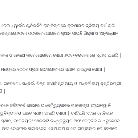
) ୱାର୍ଲଡ ୟୁନିଭର୍ସିଟି ରାଙ୍କିଙ୍ଗରେ କ୍ରମାଗତ ଦ୍ଵିତୀୟ ବର୍ଷ ଲାଗି
କ୍ଷେତ୍ରରେ୬୦୧-୮୦୦କାଟେଗୋରୀରେ ସ୍ଥାନ ପାଇଛି ଶିକ୍ଷା ଓ ଅନୁସନ୍ଧାନ
କ୍ଲିନିକାଲ ଓ ହେଲଥ କାଟେଗୋରୀରେ ସୋଆ ୬୦୧+ବ୍ରାକେଟରେ ସ୍ଥାନ ପାଇଛି |
ୁଡିକ ମଧ୍ୟରେ ୧୦୦୧ ପ୍ଲସ କାଟାଗୋରୀରେ ସ୍ଥାନ ପାଇଥିଲା ସୋଆ |
ନ, ଗବେଷଣା, ସନ୍ଦର୍ଭ, ଶିଳ୍ପ ସଂଶ୍ଲିଷ୍ଟ ଆୟ ଓ ଅନ୍ତର୍ଜାତୀୟ ଦୃଷ୍ଟିଭଙ୍ଗୀ
ି |
େଳେ ଚଳିତବର୍ଷ ନାସନାଲ ଇନ୍ଷ୍ଟିଚ୍ୟୁସନାଲ ରାଙ୍କୀଙ୍ଗ ଫ୍ରେମୱାର୍କ
ିଦ୍ୟାଳୟ ଭାବେ ସ୍ଥାନ ପାଇଛି ସୋଆ | ସେହିପରି ଏହାର ମେଡିକାଲ
ଥାନ, ଇଂଜିନିୟରିଂ ଫାକଲ୍ଟି ଇନ୍ଷ୍ଟିଚ୍ୟୁଟ ଅଫ ଟେକ୍ନିକାଲ ଏଡୁକେସନ
ଲ୍ଟି ଅଫ ଡେଣ୍ଟାଲ ସାଇନସେସ ଏନଆଇଆରଏଫ ରାଙ୍କୀଙ୍ଗ ରେ ଦେଶରେ