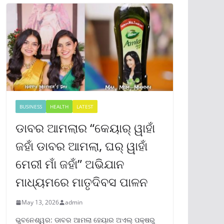
BUSINESS
HEALTH
LATEST
ଡାବର ଆମଲାର “କେୟାର୍ ୱାହାଁ
ଜହାଁ ଡାବର ଆମଲା, ଘର୍ ୱାହାଁ
ମେରୀ ମାଁ ଜହାଁ” ଅଭିଯାନ
ମାଧ୍ୟମରେ ମାତୃଦିବସ ପାଳନ
May 13, 2026
admin
ଭୁବନେଶ୍ୱର: ଡାବର ଆମଲା ହେୟାର ଅଏଲ୍ ପକ୍ଷରୁ