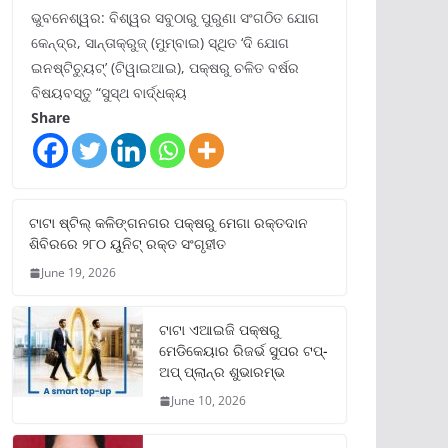
ଭୁବନେଶ୍ୱର: ବିଶ୍ୱର ସବୁଠାରୁ ପୁରୁଣା ସଂଗଠିତ ଯୋଗ
କେନ୍ଦ୍ର, ସାନ୍ତାକ୍ରୁଜ୍ (ମୁମ୍ବାଇ) ସ୍ଥିତ ‘ଦି ଯୋଗ
ଇନଷ୍ଟିଚ୍ୟୁଟ୍‌’ (ଟିୱାଇଆଇ), ପକ୍ଷରୁ ଚଳିତ ବର୍ଷର
ବିଷୟବସ୍ତୁ “ସୁସ୍ଥ ବାର୍ଦ୍ଧକ୍ୟ
Share
ଟାଟା ଷ୍ଟିଲ୍‌ କଳିଙ୍ଗନଗର ପକ୍ଷରୁ ମେଗା ରକ୍ତଦାନ
ଶିବିରରେ ୨୮୦ ୟୁନିଟ୍‌ ରକ୍ତ ସଂଗୃହୀତ
June 19, 2026
ଟାଟା ଏଆଇଜି ପକ୍ଷରୁ
ମେଡିକେୟାର ରିଜର୍ଭ ସୁପର ଟପ୍‌-
ଅପ୍ ପ୍ଲାନ୍‌ର ଶୁଭାରମ୍ଭ
June 10, 2026