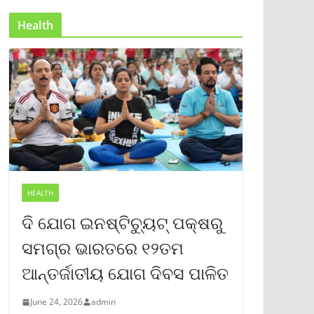
Health
HEALTH
ଦି ଯୋଗ ଇନଷ୍ଟିଚ୍ୟୁଟ୍ ପକ୍ଷରୁ
ସମଗ୍ର ଭାରତରେ ୧୨ତମ
ଆନ୍ତର୍ଜାତୀୟ ଯୋଗ ଦିବସ ପାଳିତ
June 24, 2026
admin