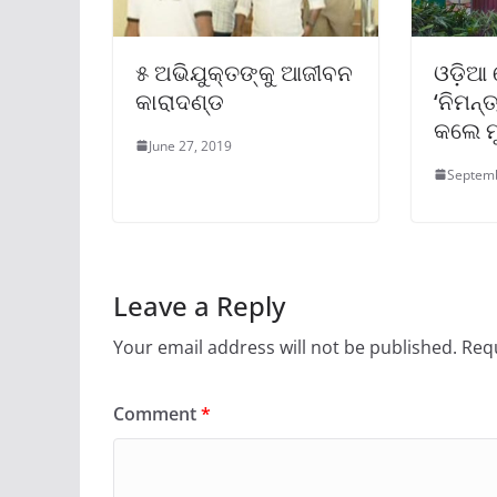
୫ ଅଭିଯୁକ୍ତଙ୍କୁ ଆଜୀବନ
ଓଡ଼ିଆ ର
କାରାଦଣ୍ଡ
‘ନିମନ୍
କଲେ ମ
June 27, 2019
Septemb
Leave a Reply
Your email address will not be published.
Requ
Comment
*