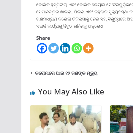
କୋଭିଡ ହସ୍ପିଟାଲ୍ ଏବଂ କୋଭିଡ କେୟାର ସେଂଟରଗୁଡ଼ିକରେ ଭ
ସେମାନଙ୍କର ଖାଇବା, ପିଇବା ଏବଂ ରହିବାର ସୁବ୍ୟବସ୍ଥା କ
ଗଣମାଧ୍ୟମ କରୋନା ଚିକିତ୍ସାକୁ ନେଇ ସମ୍ ବିରୁଦ୍ଧରେ ଅ
ଏଭଳି କାର୍ଯ୍ୟରୁ ନିବୃତ ରହିବାକୁ ଅନୁରୋଧ ।
Share
କରୋନାରେ ଆଉ ୧୨ ଜଣଙ୍କ ମୃତ୍ୟୁ
You May Also Like