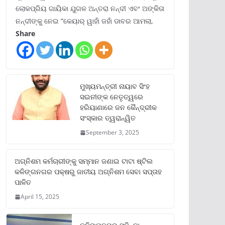
ଲୋକପ୍ରିୟ ଗାୟିକା ଯୁଗଳ ଅନ୍ତରା ନନ୍ଦୀ ଏବଂ ଅଙ୍କିତା
ନନ୍ଦୀଙ୍କୁ ନେଇ “କେୟାର୍ ୱାହାଁ ଜହାଁ ଡାବର ଆମଲା,
Share
ମୁଖ୍ୟମନ୍ତ୍ରୀ ନାୟାବ ସିଂହ
ସଇନୀଙ୍କ ନେତୃତ୍ୱରେ
ହରିୟାଣାରେ ଜନ କୈନ୍ଦ୍ରୀକ
ସଂସ୍କାର ତ୍ୱରାନ୍ୱିତ
September 3, 2025
ଅଗ୍ନିଶମ କର୍ମଚାରୀଙ୍କୁ ସମ୍ମାନ ଜଣାଇ ଟାଟା ଷ୍ଟିଲ
କଳିଙ୍ଗନଗର ପକ୍ଷରୁ ଜାତୀୟ ଅଗ୍ନିଶମ ସେବା ସପ୍ତାହ
ପାଳିତ
April 15, 2025