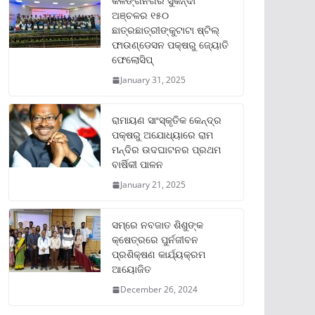
କଳିଙ୍ଗନଗର ସୁକିନ୍ଦା
ଅଞ୍ଚଳର ୧୫୦
ଛାତ୍ରଛାତ୍ରୀଙ୍କୁଟାଟା ଷ୍ଟିଲ୍
ଫାଉଣ୍ଡେସନ ପକ୍ଷରୁ ଜ୍ୟୋତି
ଫେଲୋସିପ୍‌
January 31, 2025
ରାମାୟଣ ସାଂସ୍କୃତିକ କେନ୍ଦ୍ର
ପକ୍ଷରୁ ଅଯୋଧ୍ୟାରେ ରାମ
ମନ୍ଦିର ଉଦଘାଟନର ପ୍ରଥମ
ବାର୍ଷିକୀ ପାଳନ
January 21, 2025
ସମ୍‌ରେ ନବଜାତ ଶିଶୁଙ୍କ
କ୍ଷେତ୍ରରେ ପୁର୍ନଜୀବନ
ପ୍ରଶିକ୍ଷଣ କାର୍ଯ୍ୟକ୍ରମ
ଆୟୋଜିତ
December 26, 2024