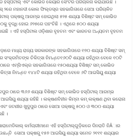
ଡ ହସ୍ପିଟାଲ୍ ଏବଂ କୋଭିଡ କେୟାର ସେଂଟର ପରିଚାଳନା କରାଯାଉଛି ।
ସ୍ ୨ରେ ମହାନଦୀ କୋଲ ଫିଲ୍ଡସ୍ର ସହଭାଗିତାରେ ସେଆ ପରିଚାଳିତ
ସ୍ପିଟାଲ୍ ପକ୍ଷରୁ ଆରମ୍ଭ ହୋଇଥିଲା ୫୨୫ ଶଯ୍ୟା ବିଶିଷ୍ଟ ସମ୍ କୋଭିଡ
୦୦କୁ ବୃଦ୍ଧି ହୋଇ ୬୨୫ରେ ପହଂଚିଛି । ଏଥିରେ ୫୦୦ ଶଯ୍ୟା
ଯାଇଛି । ଏହି ହସ୍ପିଟାଲ ଓଡ଼ିଶାର ବୃହତମ ଏବଂ ଭାରତର ଅନ୍ୟତମ ବୃହତମ
ପଡ଼ାରେ ମଧ୍ୟ ରାଜ୍ୟ ସରକାରଙ୍କ ସହଭାଗିତାରେ ୧୭୦ ଶଯ୍ୟା ବିଶିଷ୍ଟ ସମ୍
 ସଂକ୍ରମିତଙ୍କ ଚିକିତ୍ସା ନିମନ୍ତେ୧୬୦ଟି ଶଯ୍ୟା ରହିଥିବା ବେଳେ ୧୦ଟି
 ଠାରେ ଏମ୍ସିଏଲ୍ର ସହଭାଗିତାରେ ୧୫୦ଶଯ୍ୟା ବିଶିଷ୍ଟ ସମ୍ କୋଭିଡ
ିତ୍ସା ନିମନ୍ତେ ୧୪୪ଟି ଶଯ୍ୟା ରହିଥିବା ବେଳେ ୬ଟି ଆଇସିୟୁ ଶଯ୍ୟା
ଦପୁର ଠାରେ ୩୬୬ ଶଯ୍ୟା ବିଶିଷ୍ଟ ସମ୍ କୋଭିଡ ହସ୍ପିଟାଲ୍ ଆରମ୍ଭ
 ଆଇସିୟୁ ଶଯ୍ୟା ରହିଛି । ଲକ୍ଷଣବିହୀନ କିମ୍ବା କମ୍ ଲକ୍ଷଣ ଥିବା କରୋନା
ମୁଝରି ଏବଂ ଜଟଣୀର ଖୁଦୁପୁର ଠାରେ ସୋଆ ପକ୍ଷରୁ ୫୦୦ ଓ ୩୦୦ ଶଯ୍ୟା
ଛି ।
ରାମେଡିକାଲ୍ କର୍ମଚାରୀମାନେ ଏହି ହସ୍ପିଟାଲ୍ଗୁଡ଼ିକରେ ଦିନରାତି ନିÂାର
ଦେଉଛନ୍ତି ସୋଆ ପକ୍ଷରୁ ୧୫୭ ଆଇସିୟୁ ଶଯ୍ୟା ସମେତ ୨୧୧୧ ଶଯ୍ୟାର