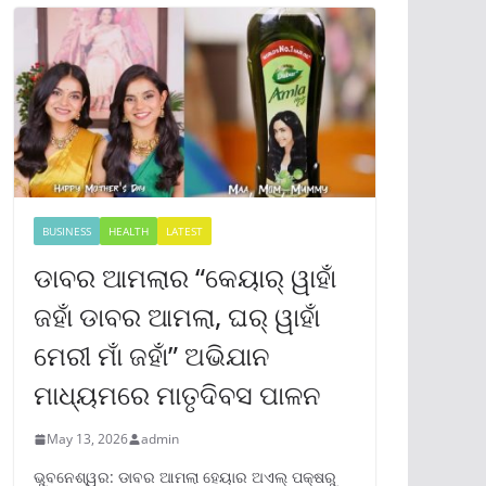
BUSINESS
HEALTH
LATEST
ଡାବର ଆମଲାର “କେୟାର୍ ୱାହାଁ
ଜହାଁ ଡାବର ଆମଲା, ଘର୍ ୱାହାଁ
ମେରୀ ମାଁ ଜହାଁ” ଅଭିଯାନ
ମାଧ୍ୟମରେ ମାତୃଦିବସ ପାଳନ
May 13, 2026
admin
ଭୁବନେଶ୍ୱର: ଡାବର ଆମଲା ହେୟାର ଅଏଲ୍ ପକ୍ଷରୁ