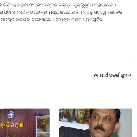
ର୍ତି ହେଉଥିବା ସଂକ୍ରମିତଙ୍କର ଚିକିତ୍ସା ସୁଚାରୁରୂପେ କରାଯାଉଛି ।
ରାଯିବା ସହ ସଠିକ୍ ପରିଚାଳନା ମଧ୍ୟ କରାଯାଉଛି । ଏସବୁ ସତ୍ୱେ କେତେକ
ପପ୍ରଚାର ଚଳାଇବା ଦୁଃଖଦାୟକ । ସଂପୃକ୍ତ ଗଣମାଧ୍ୟମଗୁଡ଼ିକ
୧୧ ଯାଏଁ ସତର୍କ ରୁହ