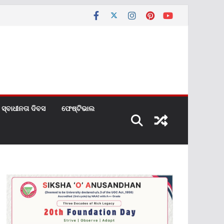
ସ୍ବାଧୀନତା ଦିବସ
ଫେଷ୍ଟିଭାଲ