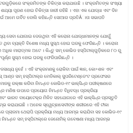
ରଗୁଡ଼ିକରେ ସଂକ୍ରମିତଙ୍କ ଚିକିତ୍ସା କରାଯାଉଛି । ସଂକ୍ରମିତଙ୍କ ସଂଖ୍ୟା
 ଶଯ୍ୟା ପୂରଣ ହୋଇ ଚିକିତ୍ସା ଜାରୀ ରହିଛି । ଏହା ଏକ ଯୋଦ୍ଧା ଏବଂ ଦିନ
ପାଇଁ ଆମେ ଗର୍ବିତ ବୋଲି କହିଛନ୍ତି ସୋଆର ପ୍ରତିÂାତା ସଭାପତି
୍ଥ୍ୟ ସେବା ଯୋଗାଇ ଦେଉଥିବା ଏହି କରୋନା ଯୋଦ୍ଧାମାନଙ୍କ ଯୋଗୁଁ
 ଥିବା ବ୍ୟକ୍ତି ବିଶେଷ ମଧ୍ୟ ସୁସ୍ଥ ହୋଇ ଘରକୁ ଫେରିଛନ୍ତି । କରୋନା
ଅଧିକ ମାରାତ୍ମକ ଅଟେ । କିନ୍ତୁ ସମ୍ କୋଭିଡ ହସ୍ପିଟାଲ୍ଗୁଡ଼ିକରେ ୮୦ ରୁ
ଂପୂର୍ଣ୍ଣ ସୁସ୍ଥ ହୋଇ ଘରକୁ ଫେରିପାରିଛନ୍ତି ।
ାଧ୍ୟ ନୁହେଁ । ଏହି ସଂକ୍ରମଣକୁ ରୋକିବା ପାଇଁ ଜ୍ଞାନ, କୋ÷ଶଳ ଏବଂ
୍ ଆଣ୍ଡ ସମ୍ ହସ୍ପିଟାଲ୍ର ମେଡିକାଲ୍ ସୁପରିଟେଣ୍ଡେଂଟ ପ୍ରଫେସର
ନସମାଜକୁ ରକ୍ଷା କରିବା ନିମନ୍ତେ କୋଭିଡ-୧୯ ଭାକ୍ସିନ୍ର ପରୀକ୍ଷଣରେ
ନ୍ର ମଣିଷ ଉପରେ ପ୍ରୟୋଗ ନିମନ୍ତେ ବିଧିବଦ୍ଧ ପ୍ରକ୍ରିୟା
ବଂ ଭାରତ ବାୟୋଟେକ୍ର ମିଳିତ ସହଯୋଗରେ ଏହି ଭାକ୍ସିନ୍ର ପ୍ରସ୍ତୁତି
ମ୍ଭ କରାଯାଇଛି । ଅନେକ ସ୍ୱେଚ୍ଛାସେବୀଙ୍କ ଶରୀରରେ ଏହି ଟୀକା
ଲ୍ରେ ପ୍ଲାଜମା ଥେରାପି ପ୍ରକ୍ରିୟା ମଧ୍ୟ ଆରମ୍ଭ କରାଯିବା ସହ କୋଭିଡ-୧୯
ବା ନିମନ୍ତେ ସମ୍ ହସ୍ପିଟାଲ୍ରେ ଜେନୋମିକ୍ ଗବେଷଣା ମଧ୍ୟ ଆରମ୍ଭ