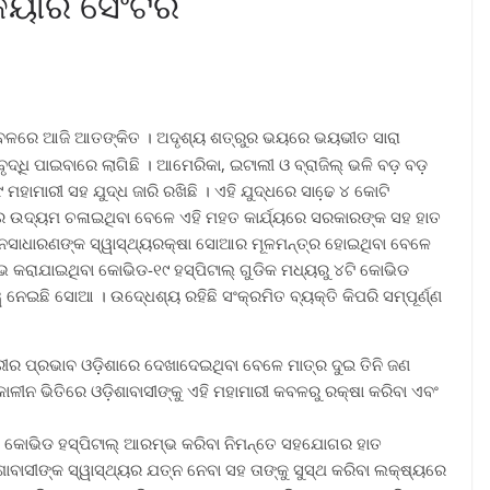
କେୟାର ସେଂଟର
କବଳରେ ଆଜି ଆତଙ୍କିତ । ଅଦୃଶ୍ୟ ଶତ୍ରୁର ଭୟରେ ଭୟଭୀତ ସାରା
ୃଦ୍ଧି ପାଇବାରେ ଲାଗିଛି । ଆମେରିକା, ଇଟାଲୀ ଓ ବ୍ରାଜିଲ୍ ଭଳି ବଡ଼ ବଡ଼
ାମାରୀ ସହ ଯୁଦ୍ଧ ଜାରି ରଖିଛି । ଏହି ଯୁଦ୍ଧରେ ସାଢେ଼ ୪ କୋଟି
ସରକାର ଉଦ୍ୟମ ଚଳାଇଥିବା ବେଳେ ଏହି ମହତ କାର୍ଯ୍ୟରେ ସରକାରଙ୍କ ସହ ହାତ
ଟି) । ଜନସାଧାରଣଙ୍କ ସ୍ୱାସ୍ଥ୍ୟରକ୍ଷା ସୋଆର ମୂଳମନ୍ତ୍ର ହୋଇଥିବା ବେଳେ
ଭ କରାଯାଇଥିବା କୋଭିଡ-୧୯ ହସ୍ପିଟାଲ୍ ଗୁଡିକ ମଧ୍ୟରୁ ୪ଟି କୋଭିଡ
ନେଇଛି ସୋଆ । ଉଦେ୍ଧଶ୍ୟ ରହିଛି ସଂକ୍ରମିତ ବ୍ୟକ୍ତି କିପରି ସମ୍ପୂର୍ଣ୍ଣ
ାରୀର ପ୍ରଭାବ ଓଡ଼ିଶାରେ ଦେଖାଦେଇଥିବା ବେଳେ ମାତ୍ର ଦୁଇ ତିନି ଜଣ
ଧକାଳୀନ ଭିତିରେ ଓଡ଼ିଶାବାସୀଙ୍କୁ ଏହି ମହାମାରୀ କବଳରୁ ରକ୍ଷା କରିବା ଏବଂ
 ଓ କୋଭିଡ ହସ୍ପିଟାଲ୍ ଆରମ୍ଭ କରିବା ନିମନ୍ତେ ସହଯୋଗର ହାତ
ଶାବାସୀଙ୍କ ସ୍ୱାସ୍ଥ୍ୟର ଯତ୍ନ ନେବା ସହ ତାଙ୍କୁ ସୁସ୍ଥ କରିବା ଲକ୍ଷ୍ୟରେ