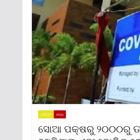
LATEST
ରାଜ୍ୟ
ସୋଆ ପକ୍ଷରୁ ୨୦୦୦ରୁ ଊର୍