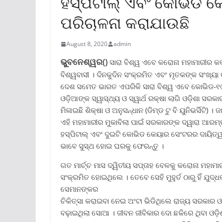
ହସ୍ପିଟାଲ୍ ଏବଂ କୋଭିଡ 
ପରିଚାଳନା କରାଯାଉଛି
August 8, 2020
admin
ଭୁୁବନେଶ୍ୱର()
ସାରା ବିଶ୍ୱ ଏବେ କରୋନା ମହାମାରୀର 
ବିଶ୍ୱବାସୀ । ଦିନକୁଦିନ ସଂକ୍ରମିତ ଏବଂ ମୃତକଙ୍କ ସଂଖ୍ୟା ବ
ଦେଶ ସମେତ ଭାରତ ଏପରିକି ସାରା ବିଶ୍ୱ ଏବେ କୋଭିଡ-୧୯ ମହ
ଓଡ଼ିଆଙ୍କ ସ୍ୱାସ୍ଥ୍ୟ ଓ ସ୍ୱାର୍ଥ ରକ୍ଷା ଲାଗି ଓଡ଼ିଶା 
ମିଳାଇଛି ଶିକ୍ଷା ଓ ଅନୁସନ୍ଧାନ (ଡିମ୍ଡ ଟୁ ବି ୟୁନିଭର୍ସି
ଏହି ମହାମାରୀର ମୁକାବିଲା ପାଇଁ ସରକାରଙ୍କ ଦ୍ୱାରା ଆରମ୍
ହସ୍ପିଟାଲ୍ ଏବଂ ଦୁଇଟି କୋଭିଡ କେୟାର ସେଂଟରର ଦାୟିତ୍ୱ 
ଭାବେ ସୁସ୍ଥ ହୋଇ ଘରକୁ ଫେରନ୍ତୁ ।
ଗତ ମାର୍ଚ୍ଚ ମାସ ଦ୍ୱିତୀୟ ସପ୍ତାହ ବେଳକୁ କରୋନା ମହାମ
ସଂକ୍ରମିତ ହୋଇଥିଲେ । ତେବେ ସେହି ମୁହୁର୍ତ ଠାରୁ ହିଁ ଯୁଦ୍
ସେମାନଙ୍କର
ଚିକିତ୍ସା କରାଇବା ନେଇ ଅଂଟା ଭିଡିଥିଲେ ରାଜ୍ୟ ସରକାର
ବଢ଼ାଇଥିଲା ସୋଆ । ଜୀବନ ଜୀବିକାର ଦୋ ଛକିରେ ଥିବା ଓଡ଼ି