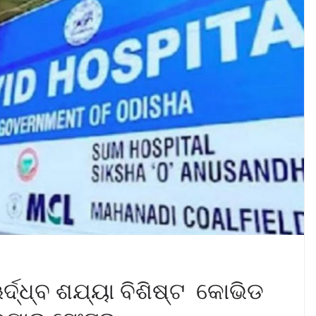
ଦ୍ଧ୍ବ ଶଯ୍ୟା ବିଶିଷ୍ଟ କୋଭିଡ