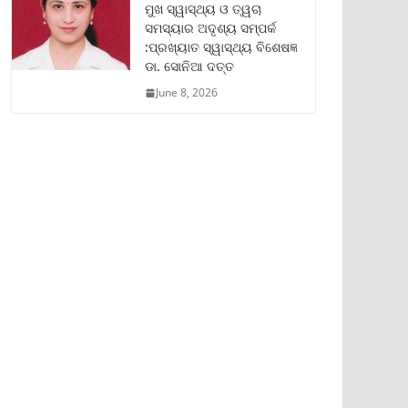
ମୁଖ ସ୍ୱାସ୍ଥ୍ୟ ଓ ତ୍ୱଚା
ସମସ୍ୟାର ଅଦୃଶ୍ୟ ସମ୍ପର୍କ
:ପ୍ରଖ୍ୟାତ ସ୍ୱାସ୍ଥ୍ୟ ବିଶେଷଜ୍ଞ
ଡା. ସୋନିଆ ଦତ୍ତ
June 8, 2026