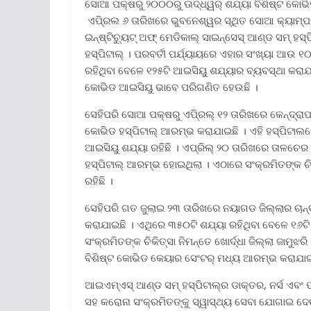
ସୋଆ ପକ୍ଷରୁ ୨୦୦୦ରୁ ଊଦ୍ଧ୍ୱର୍ ଶଯ୍ୟା ବିଶିଷ୍ଟ କୋଭି
ଏପି୍ରଲ ୬ ତାରିଖରେ ଭୁବନେଶ୍ୱର ସ୍ଥିତ ସୋଆ କ୍ୟାମ୍ପ
ଇନ୍ଷ୍ଟିଚୁ୍ୟଟ୍ ଅଫ୍ ମେଡିକାଲ୍ ସାଇନ୍ସେସ୍ ଆଣ୍ଡ ସମ୍ ହ
ହସ୍ପିଟାଲ୍ । ପରବର୍ତୀ ପର୍ଯ୍ୟାୟରେ ଏହାର ସଂଖ୍ୟା ଆଉ ୧
ରହିଥିବା ବେଳେ ୧୨୫ଟି ଆଇସିୟୁ ଶଯ୍ୟାର ବ୍ୟବସ୍ଥା କରା
କୋଭିଡ ଆଇସିୟୁ ଭାବେ ପରିଗଣିତ ହେଉଛି ।
ସେହିପରି ସୋଆ ପକ୍ଷରୁ ଏପି୍ରଲ୍ ୧୨ ତାରିଖରେ କେନ୍ଦ୍ରା
କୋଭିଡ ହସ୍ପିଟାଲ୍ ଆରମ୍ଭ କରାଯାଇଛି । ଏହି ହସ୍ପିଟାଲରେ
ଆଇସିୟୁ ଶଯ୍ୟା ରହିଛି । ଏପ୍ରିଲ୍ ୨୦ ତାରିଖରେ ତାଳଚେର
ହସ୍ପିଟାଲ୍ ଆରମ୍ଭ ହୋଇଥିଲା । ଏଠାରେ ସଂକ୍ରମିତଙ୍କ ଚିକ
ରହିଛି ।
ସେହିପରି ଗତ ଜୁଲାଇ ୨୩ ତାରିଖରେ ନୟାଗଡ ଜିଲ୍ଲାର ଚାନ୍
କରାଯାଇଛି । ଏଥିରେ ୩୫୦ଟି ଶଯ୍ୟା ରହିଥିବା ବେଳେ ୧୬ଟି
ସଂକ୍ରମିତଙ୍କ ଚିକିତ୍ସା ନିମନ୍ତେ ଖୋର୍ଦ୍ଧା ଜିଲ୍ଲା ଜା
ବିଶିଷ୍ଟ କୋଭିଡ କେୟାର ସେଂଟର୍ ମଧ୍ୟ ଆରମ୍ଭ କରାଯାଇ
ଆଇଏମ୍ଏସ୍ ଆଣ୍ଡ ସମ୍ ହସ୍ପିଟାଲ୍ର ଡାକ୍ତର, ନର୍ସ ଏବଂ ପା
ସହ କରୋନା ସଂକ୍ରମିତଙ୍କୁ ସ୍ୱାସ୍ଥ୍ୟ ସେବା ଯୋଗାଇ 