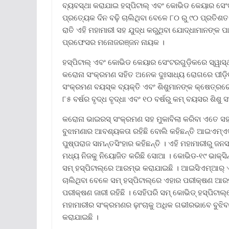
ବ୍ୟବସ୍ଥା କରାଯାଇ ହସ୍ପିଟାଲ୍ ଏବଂ କୋଭିଡ କେୟାର ସେଂଟ
ପ୍ରତ୍ୟେକ ଦିନ ବଢ଼ି ଚାଲିଥିବା ବେଳେ ୮୦ ରୁ ୯୦ ପ୍ରତିଶତ
ରାତି ଏହି ମହାମାରୀ ସହ ଯୁଦ୍ଧ କରୁଥିବା ଯୋଦ୍ଧାମାନଙ୍କ 
ପ୍ରଫେସର ମନୋଜରଞ୍ଜନ ନାୟକ ।
ହସ୍ପିଟାଲ୍ ଏବଂ କୋଭିଡ କେୟାର ସେଂଟରଗୁଡ଼ିକରେ ସ୍ୱାସ
କରୋନା ସଂକ୍ରମଣ ସହିତ ଅନେକ ଦୁଃସାଧ୍ୟ ରୋଗରେ ପୀଡ଼ିତ
ସଂକ୍ରମଣ ବୟସ୍କ ବ୍ୟକ୍ତି ଏବଂ ଶିଶୁମାନଙ୍କ କ୍ଷେତ୍ରରେ 
୮୫ ବର୍ଷର ବୃଦ୍ଧ ବୃଦ୍ଧା ଏବଂ ୧୦ ବର୍ଷରୁ କମ୍ ବୟସର ଶିଶୁ ସ
କରୋନା ଭାଇରସ୍ ସଂକ୍ରମଣ ସହ ମୁକାବିଲା କରିବା ଏତେ ସହଜସ
ବୁଝାମଣାର ଆବଶ୍ୟକତା ରହିଛି ବୋଲି କହିଛନ୍ତି ଆଇଏମ୍ଏସ
ପୁଷ୍ପରାଜ ସାମନ୍ତସିଂହାର କହିଛନ୍ତି । ଏହି ମହାମାରୀରୁ ଜ
ମଧ୍ୟ ନିଜକୁ ନିୟୋଜିତ କରିଛି ସୋଆ । କୋଭିଡ-୧୯ ଭାକ୍ସି
ସମ୍ ହସ୍ପିଟାଲ୍ରେ ଆରମ୍ଭ କରାଯାଇଛି । ଆଇସିଏମ୍ଆର୍ ଏ
ଚାଲିଥିବା ବେଳେ ସମ୍ ହସ୍ପିଟାଲ୍ରେ ଏହାର ପରୀକ୍ଷଣ ଆର
ପରୀକ୍ଷଣ ଜାରୀ ରହିଛି । ସେହିପରି ସମ୍ କୋଭିଡ୍ ହସ୍ପିଟା
ମହାମାରୀର ସଂକ୍ରମଣର ଢ଼ାଂଚାକୁ ଅଧିକ ଗଭୀରଭାବେ ବୁଝି
କରାଯାଇଛି ।