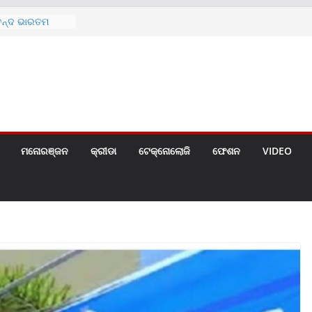
 ପ୍ରତିରୋଧୀ
ଲୋଜି ସହିତ
୍ମୋଚିତ
ବେନ୍ଦ ଭାରତମ
 ଅଧୀନେର ଓଡ଼ିଶାର
କନକ ବଦ୍ଧର୍ନ
ମେମେଂଟା ଓ ପତ୍ର
ପ୍ରଦାନ
ର୍ଥିକ ବର୍ଷର
ପରବର୍ତ୍ତୀ ଲାଭ
ମନୋରଞ୍ଜନ
କ୍ରୀଡା
ଟେକ୍ନୋଲୋଜି
ଫେଶନ
VIDEO
୫ (୨୯୨ ସେ.ମି.)ର
ୋଚିତ
 ଇନସୁରାନ୍ସ
ାନଙ୍କ ମଧ୍ୟରେ
ତା କାର୍ଯ୍ୟକ୍ରମ