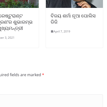
େଷ୍ଟୁରାଣ୍ଟ
ବିଜୟ ଶର୍ମା ନୂଆ ପୋଲିସ
ତ୍ରଣ’ର ଶୁଭାରମ୍ଭ
ଡିଜି
ୁଖ୍ୟମନ୍ତ୍ରୀ
April 7, 2019
er 3, 2021
ired fields are marked
*